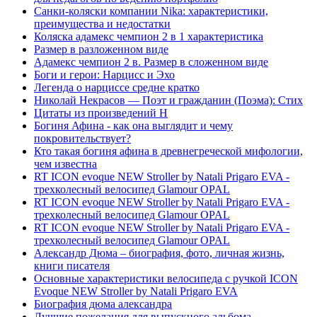
Санки-коляски компании Nika: характеристики,
преимущества и недостатки
Коляска адамекс чемпион 2 в 1 характеристика
Размер в разложенном виде
Адамекс чемпион 2 в. Размер в сложенном виде
Боги и герои: Нарцисс и Эхо
Легенда о нарциссе средне кратко
Николай Некрасов — Поэт и гражданин (Поэма): Стих
Цитаты из произведений Н
Богиня Афина - как она выглядит и чему
покровительствует?
Кто такая богиня афина в древнегреческой мифологии,
чем известна
RT ICON evoque NEW Stroller by Natali Prigaro EVA -
трехколесный велосипед Glamour OPAL
RT ICON evoque NEW Stroller by Natali Prigaro EVA -
трехколесный велосипед Glamour OPAL
RT ICON evoque NEW Stroller by Natali Prigaro EVA -
трехколесный велосипед Glamour OPAL
Александр Дюма – биография, фото, личная жизнь,
книги писателя
Основные характеристики велосипеда с ручкой ICON
Evoque NEW Stroller by Natali Prigaro EVA
Биография дюма александра
Лучшие пожелания для выпускного альбома