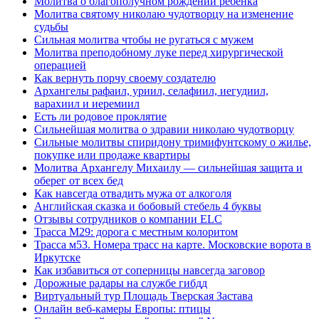
Молитва о благополучном рождении ребенка
Молитва святому николаю чудотворцу на изменение
судьбы
Сильная молитва чтобы не ругаться с мужем
Молитва преподобному луке перед хирургической
операцией
Как вернуть порчу своему создателю
Архангелы рафаил, уриил, селафиил, иегудиил,
варахиил и иеремиил
Есть ли родовое проклятие
Сильнейшая молитва о здравии николаю чудотворцу
Сильные молитвы спиридону тримифунтскому о жилье,
покупке или продаже квартиры
Молитва Архангелу Михаилу — сильнейшая защита и
оберег от всех бед
Как навсегда отвадить мужа от алкоголя
Английская сказка и бобовый стебель 4 буквы
Отзывы сотрудников о компании ELC
Трасса М29: дорога с местным колоритом
Трасса м53. Номера трасс на карте. Московские ворота в
Иркутске
Как избавиться от соперницы навсегда заговор
Дорожные радары на службе гибдд
Виртуальный тур Площадь Тверская Застава
Онлайн веб-камеры Европы: птицы