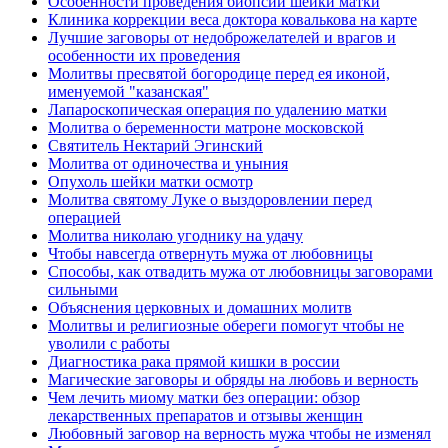
Особенности проведения биопсии шейки матки
Клиника коррекции веса доктора ковалькова на карте
Лучшие заговоры от недоброжелателей и врагов и
особенности их проведения
Молитвы пресвятой богородице перед ея иконой,
именуемой "казанская"
Лапароскопическая операция по удалению матки
Молитва о беременности матроне московской
Святитель Нектарий Эгинский
Молитва от одиночества и уныния
Опухоль шейки матки осмотр
Молитва святому Луке о выздоровлении перед
операцией
Молитва николаю угоднику на удачу
Чтобы навсегда отвернуть мужа от любовницы
Способы, как отвадить мужа от любовницы заговорами
сильными
Объяснения церковных и домашних молитв
Молитвы и религиозные обереги помогут чтобы не
уволили с работы
Диагностика рака прямой кишки в россии
Магические заговоры и обряды на любовь и верность
Чем лечить миому матки без операции: обзор
лекарственных препаратов и отзывы женщин
Любовный заговор на верность мужа чтобы не изменял