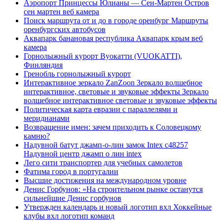
Аэропорт Принцессы Юлианы — Сен-Мартен Остров
сен мартен веб камера
Поиск маршрута от и до в городе оренбург Маршруты
оренбургских автобусов
Аквапарк банановая республика Аквапарк крым веб
камера
Горнолыжный курорт Вуокатти (VUOKATTI),
Финляндия
Гренобль горнолыжный курорт
Интерактивное зеркало ZanZoon Зеркало волшебное
интерактивное, световые и звуковые эффекты Зеркало
волшебное интерактивное световые и звуковые эффекты
Политическая карта евразии с параллелями и
меридианами
Возвращение имен: зачем приходить к Соловецкому
камню?
Надувной батут джамп-о-лин замок Intex c48257
Надувной центр джамп о лин intex
Лего сити транспортер для учебных самолетов
Фатима город в португалии
Высшие достижения на международном уровне
Денис Горбунов: «На строительном рынке останутся
сильнейшие Денис горбунов
Утвержден календарь и новый логотип вхл Хоккейные
клубы вхл логотип команд