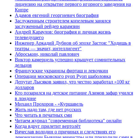
лицензию на открытие первого игорного заведения на
Кипре
Адамов евгений георгиевич биография
Заслуженным строителем копелевым занялся
заслуженный рейдер карамзин
Андрей Караулов: биография и личная жизнь
телеведущего
Инженер Аркадий Дубнов об эпохе Застоя: "Ходишь в
театры — значит, интеллигент"
Аброськин, николай павлович
Виктор камерцель успешно крышует сомнительных
дельцов
Французские украинцы фирташ и левочкин
Операции московского руоп Руоп шаболовка
Депутат Лысяков заявил, что честно заработал «100 кг
долларов
Кто позарился на детское питание Азимов зафар учился
в лондоне
Михаил Прохоров - «Куршавель
Жить надо там, где нет русских
Что читать в печатных сми
Читаем журнал "современная библиотека" онлайн
Когда вдруг прилетит вертолёт
Вячеслав володин о причинах и следствиях его
демонизации Бывшие министры или приходили сами в