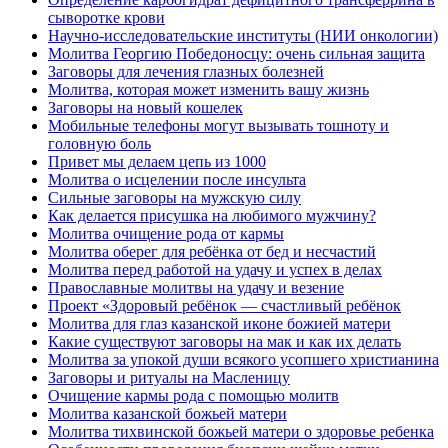
сыворотке крови
Научно-исследовательские институты (НИИ онкологии)
Молитва Георгию Победоносцу: очень сильная защита
Заговоры для лечения глазных болезней
Молитва, которая может изменить вашу жизнь
Заговоры на новый кошелек
Мобильные телефоны могут вызывать тошноту и
головную боль
Привет мы делаем цепь из 1000
Молитва о исцелении после инсульта
Сильные заговоры на мужскую силу
Как делается присушка на любимого мужчину?
Молитва очищение рода от кармы
Молитва оберег для ребёнка от бед и несчастий
Молитва перед работой на удачу и успех в делах
Православные молитвы на удачу и везение
Проект «Здоровый ребёнок — счастливый ребёнок
Молитва для глаз казанской иконе божией матери
Какие существуют заговоры на мак и как их делать
Молитва за упокой души всякого усопшего христианина
Заговоры и ритуалы на Масленицу
Очищение кармы рода с помощью молитв
Молитва казанской божьей матери
Молитва тихвинской божьей матери о здоровье ребенка