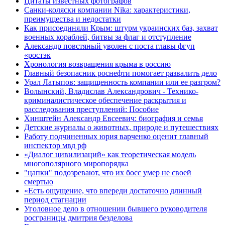
Цитаты известных фотографов
Санки-коляски компании Nika: характеристики,
преимущества и недостатки
Как присоединяли Крым: штурм украинских баз, захват
военных кораблей, битвы за флаг и отступление
Александр повстяный уволен с поста главы фгуп
«ростэк
Хронология возвращения крыма в россию
Главный безопасник роснефти помогает развалить дело
Урал Латыпов: защищенность компании или ее разгром?
Волынский, Владислав Александрович - Технико-
криминалистическое обеспечение раскрытия и
расследования преступлений: Пособие
Хинштейн Александр Евсеевич: биография и семья
Детские журналы о животных, природе и путешествиях
Работу подчиненных юрия варченко оценит главный
инспектор мвд рф
«Диалог цивилизаций» как теоретическая модель
многополярного миропорядка
"цапки" подозревают, что их босс умер не своей
смертью
«Есть ощущение, что впереди достаточно длинный
период стагнации
Уголовное дело в отношении бывшего руководителя
росграницы дмитрия безделова