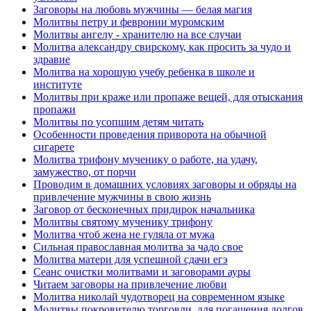
Заговоры на любовь мужчины — белая магия
Молитвы петру и февронии муромским
Молитвы ангелу - хранителю на все случаи
Молитва александру свирскому, как просить за чудо и
здравие
Молитва на хорошую учебу ребенка в школе и
институте
Молитвы при краже или пропаже вещей, для отыскания
пропажи
Молитвы по усопшим детям читать
Особенности проведения приворота на обычной
сигарете
Молитва трифону мученику о работе, на удачу,
замужество, от порчи
Проводим в домашних условиях заговоры и обряды на
привлечение мужчины в свою жизнь
Заговор от бесконечных придирок начальника
Молитвы святому мученику трифону
Молитва чтоб жена не гуляла от мужа
Сильная православная молитва за чадо свое
Молитва матери для успешной сдачи егэ
Сеанс очистки молитвами и заговорами ауры
Читаем заговоры на привлечение любви
Молитва николай чудотворец на современном языке
Молитвы покровителю торговли, для погашения долгов