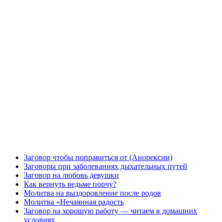
Заговор чтобы поправиться от (Анорексии)
Заговоры при заболеваниях дыхательных путей
Заговор на любовь девушки
Как вернуть ведьме порчу?
Молитва на выздоровление после родов
Молитва «Нечаянная радость
Заговор на хорошую работу — читаем в домашних
условиях