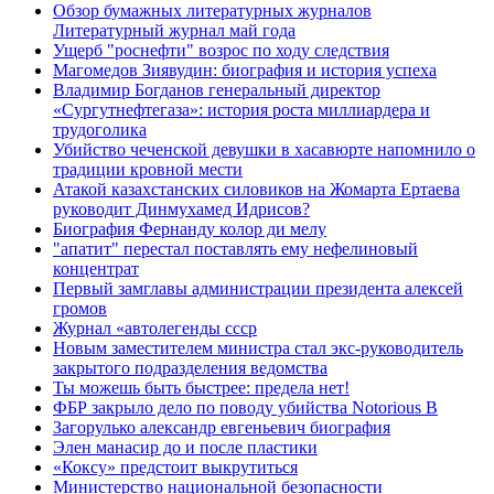
Обзор бумажных литературных журналов
Литературный журнал май года
Ущерб "роснефти" возрос по ходу следствия
Магомедов Зиявудин: биография и история успеха
Владимир Богданов генеральный директор
«Сургутнефтегаза»: история роста миллиардера и
трудоголика
Убийство чеченской девушки в хасавюрте напомнило о
традиции кровной мести
Атакой казахстанских силовиков на Жомарта Ертаева
руководит Динмухамед Идрисов?
Биография Фернанду колор ди мелу
"апатит" перестал поставлять ему нефелиновый
концентрат
Первый замглавы администрации президента алексей
громов
Журнал «автолегенды ссср
Новым заместителем министра стал экс-руководитель
закрытого подразделения ведомства
Ты можешь быть быстрее: предела нет!
ФБР закрыло дело по поводу убийства Notorious B
Загорулько александр евгеньевич биография
Элен манасир до и после пластики
«Коксу» предстоит выкрутиться
Министерство национальной безопасности