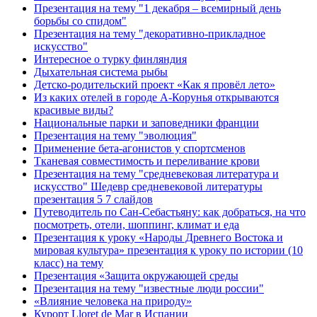
Презентация на тему "1 декабря – всемирный день
борьбы со спидом"
Презентация на тему "декоративно-прикладное
искусство"
Интересное о турку финляндия
Дыхательная система рыбы
Детско-родительский проект «Как я провёл лето»
Из каких отелей в городе А-Корунья открываются
красивые виды?
Национальные парки и заповедники франции
Презентация на тему "эволюция"
Применение бета-агонистов у спортсменов
Тканевая совместимость и переливание крови
Презентация на тему "средневековая литература и
искусство" Шедевр средневековой литературы
презентация 5 7 слайдов
Путеводитель по Сан-Себастьяну: как добраться, на что
посмотреть, отели, шоппинг, климат и еда
Презентация к уроку «Народы Древнего Востока и
мировая культура» презентация к уроку по истории (10
класс) на тему
Презентация «Защита окружающей среды
Презентация на тему "известные люди россии"
«Влияние человека на природу»
Курорт Lloret de Mar в Испании