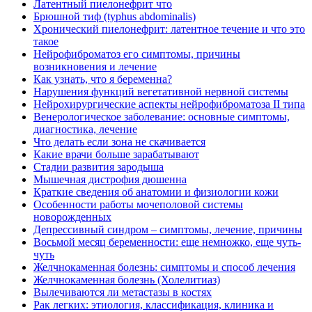
Латентный пиелонефрит что
Брюшной тиф (typhus abdominalis)
Хронический пиелонефрит: латентное течение и что это
такое
Нейрофиброматоз его симптомы, причины
возникновения и лечение
Как узнать, что я беременна?
Нарушения функций вегетативной нервной системы
Нейрохирургические аспекты нейрофиброматоза II типа
Венерологическое заболевание: основные симптомы,
диагностика, лечение
Что делать если зона не скачивается
Какие врачи больше зарабатывают
Стадии развития зародыша
Мышечная дистрофия дюшенна
Краткие сведения об анатомии и физиологии кожи
Особенности работы мочеполовой системы
новорожденных
Депрессивный синдром – симптомы, лечение, причины
Восьмой месяц беременности: еще немножко, еще чуть-
чуть
Желчнокаменная болезнь: симптомы и способ лечения
Желчнокаменная болезнь (Холелитиаз)
Вылечиваются ли метастазы в костях
Рак легких: этиология, классификация, клиника и