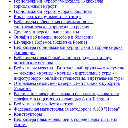
Горнолыжный курорт "уккохалла" Уккохалла
горнолыжный курорт
Горнолыжный курорт «Гора Соболиная
Как сделать игру змеи и лестницы
Веб-камера набережная с пляжами возле
спорткомплекса в городе адлер россия
Другие универсальные варианты
Онлайн веб камеры несебыр в болгарии
Шклярска Поремба (Szklarska Poreba)
Веб-камера горнолыжный курорт леви в городе сиркка
финляндия
Веб-камера пляж белый залив в городе санта-крус
виргинские острова
Веб камеры мексики. Виртуальный круиз — о.косумель
— мексика - круизы - круизы - виртуальные туры -
инфотурбюро - онлайн путешествия, виртуальные туры
Открываем сезон: веб-камеры семи лыжных курортов
Украины
Расписание электричек можно бесплатно узнавать по
телефону, в соцсетях и с помощью бота Telegram
Веб камера белая бухта остров
Федеральная магистральная автодорога А180 "Нарва"
Конструкторы
Веб-камера пляж коралл бей в городе шарм-эш-шейх
египет