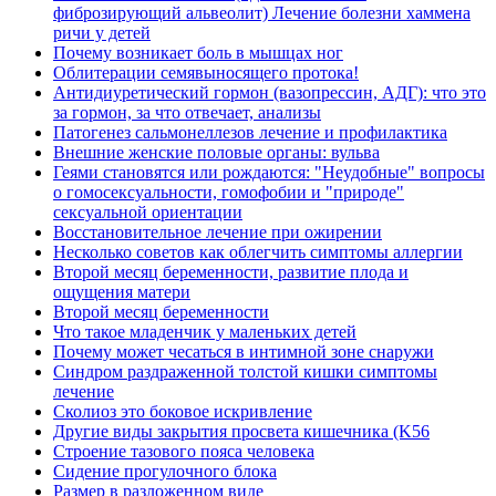
фиброзирующий альвеолит) Лечение болезни хаммена
ричи у детей
Почему возникает боль в мышцах ног
Облитерации семявыносящего протока!
Антидиуретический гормон (вазопрессин, АДГ): что это
за гормон, за что отвечает, анализы
Патогенез сальмонеллезов лечение и профилактика
Внешние женские половые органы: вульва
Геями становятся или рождаются: "Неудобные" вопросы
о гомосексуальности, гомофобии и "природе"
сексуальной ориентации
Восстановительное лечение при ожирении
Несколько советов как облегчить симптомы аллергии
Второй месяц беременности, развитие плода и
ощущения матери
Второй месяц беременности
Что такое младенчик у маленьких детей
Почему может чесаться в интимной зоне снаружи
Синдром раздраженной толстой кишки симптомы
лечение
Сколиоз это боковое искривление
Другие виды закрытия просвета кишечника (K56
Строение тазового пояса человека
Сидение прогулочного блока
Размер в разложенном виде