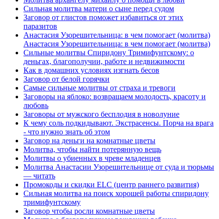
Сильная молитва матери о сыне перед судом
Заговор от глистов поможет избавиться от этих
паразитов
Анастасия Узорешительница: в чем помогает (молитва)
Анастасия Узорешительница: в чем помогает (молитва)
Сильные молитвы Спиридону Тримифунтскому: о
деньгах, благополучии, работе и недвижимости
Как в домашних условиях изгнать бесов
Заговор от белой горячки
Самые сильные молитвы от страха и тревоги
Заговоры на яблоко: возвращаем молодость, красоту и
любовь
Заговоры от мужского бесплодия в новолуние
К чему соль подкидывают. Экстрасенсы. Порча на врага
- что нужно знать об этом
Заговор на деньги на комнатные цветы
Молитва, чтобы найти потерянную вещь
Молитвы о убиенных в чреве младенцев
Молитва Анастасии Узорешительнице от суда и тюрьмы
— читать
Промокоды и скидки ELC (центр раннего развития)
Сильная молитва на поиск хорошей работы спиридону
тримифунтскому
Заговор чтобы росли комнатные цветы