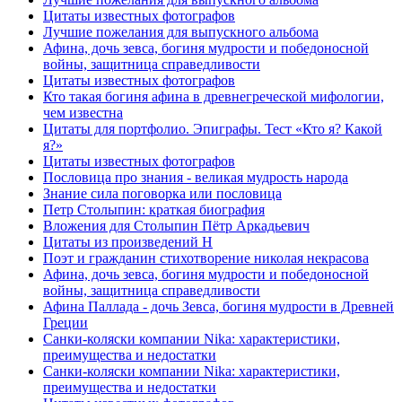
Цитаты известных фотографов
Лучшие пожелания для выпускного альбома
Афина, дочь зевса, богиня мудрости и победоносной
войны, защитница справедливости
Цитаты известных фотографов
Кто такая богиня афина в древнегреческой мифологии,
чем известна
Цитаты для портфолио. Эпиграфы. Тест «Кто я? Какой
я?»
Цитаты известных фотографов
Пословица про знания - великая мудрость народа
Знание сила поговорка или пословица
Петр Столыпин: краткая биография
Вложения для Столыпин Пётр Аркадьевич
Цитаты из произведений Н
Поэт и гражданин стихотворение николая некрасова
Афина, дочь зевса, богиня мудрости и победоносной
войны, защитница справедливости
Афина Паллада - дочь Зевса, богиня мудрости в Древней
Греции
Санки-коляски компании Nika: характеристики,
преимущества и недостатки
Санки-коляски компании Nika: характеристики,
преимущества и недостатки