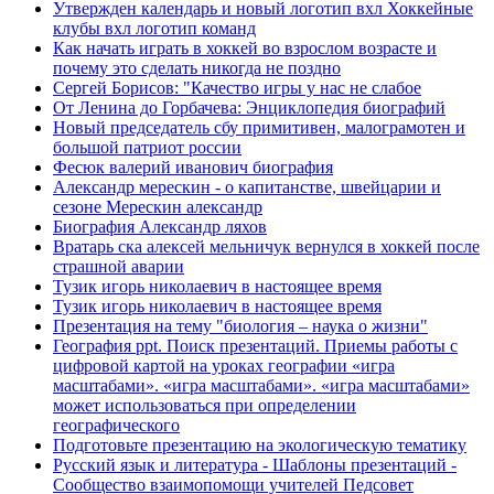
Утвержден календарь и новый логотип вхл Хоккейные
клубы вхл логотип команд
Как начать играть в хоккей во взрослом возрасте и
почему это сделать никогда не поздно
Сергей Борисов: "Качество игры у нас не слабое
От Ленина до Горбачева: Энциклопедия биографий
Новый председатель сбу примитивен, малограмотен и
большой патриот россии
Фесюк валерий иванович биография
Александр мерескин - о капитанстве, швейцарии и
сезоне Мерескин александр
Биография Александр ляхов
Вратарь ска алексей мельничук вернулся в хоккей после
страшной аварии
Тузик игорь николаевич в настоящее время
Тузик игорь николаевич в настоящее время
Презентация на тему "биология – наука о жизни"
География ppt. Поиск презентаций. Приемы работы с
цифровой картой на уроках географии «игра
масштабами». «игра масштабами». «игра масштабами»
может использоваться при определении
географического
Подготовьте презентацию на экологическую тематику
Русский язык и литература - Шаблоны презентаций -
Сообщество взаимопомощи учителей Педсовет