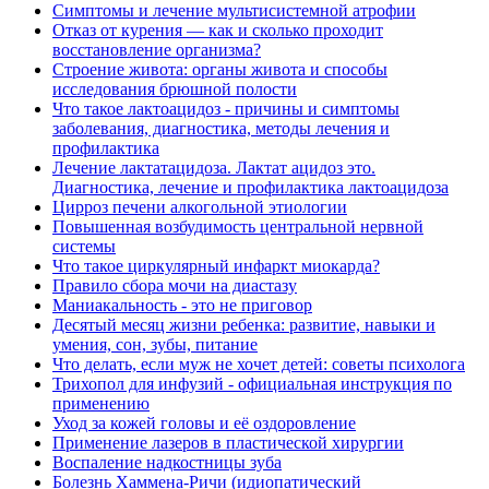
Симптомы и лечение мультисистемной атрофии
Отказ от курения — как и сколько проходит
восстановление организма?
Строение живота: органы живота и способы
исследования брюшной полости
Что такое лактоацидоз - причины и симптомы
заболевания, диагностика, методы лечения и
профилактика
Лечение лактатацидоза. Лактат ацидоз это.
Диагностика, лечение и профилактика лактоацидоза
Цирроз печени алкогольной этиологии
Повышенная возбудимость центральной нервной
системы
Что такое циркулярный инфаркт миокарда?
Правило сбора мочи на диастазу
Маниакальность - это не приговор
Десятый месяц жизни ребенка: развитие, навыки и
умения, сон, зубы, питание
Что делать, если муж не хочет детей: советы психолога
Трихопол для инфузий - официальная инструкция по
применению
Уход за кожей головы и её оздоровление
Применение лазеров в пластической хирургии
Воспаление надкостницы зуба
Болезнь Хаммена-Ричи (идиопатический