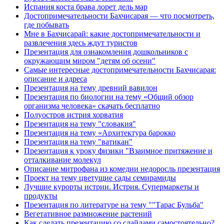
Испания коста брава лорет дель мар
Достопримечательности Бахчисарая — что посмотреть,
где побывать
Мне в Бахчисарай: какие достопримечательности и
развлечения здесь ждут туристов
Презентация для ознакомления дошкольников с
окружающим миром "детям об осени"
Самые интересные достопримечательности Бахчисарая:
описание и адреса
Презентация на тему древний вавилон
Презентация по биологии на тему «Общий обзор
организма человека» скачать бесплатно
Полуостров истрия хорватия
Презентация на тему "словакия"
Презентация на тему «Архитектура барокко
Презентация на тему "ватикан"
Презентация к уроку физики "Взаимное притяжение и
отталкивание молекул
Описание митрофана из комедии недоросль презентация
Проект на тему цветущие сады семирамиды
Лучшие курорты истрии. Истрия. Супермаркеты и
продукты
Презентация по литературе на тему ""Тарас Бульба"
Вегетативное размножение растений
Как сделать презентацию со слайдами самостоятельно?