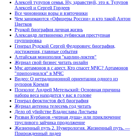
Алексей тулупов семья. Ну, здравствуй, это я. Тулупов
Алексей и Сергей Гордеев
Все чиновники воры и взяточники
Чем занимаются «Офицеры России» и кто такой Антон
Цветков
Руцкой биография личная жизнь
Александр литвиненко лубянская преступная
группировка
Генерал Рудской Сергей Федорович: биография,
достижения, главные события
Алтайская монополия "карлин-локтев"
Журнал свой бизнес читать онлайн
Мчс артамонов в с арест. Кто спасет МЧС? Артамонов
"припозднился" в МЧС
Видео: О нетрадиционной ориентации одного из
рупоров Кремля
Психолог Андрей Метельский: Основная причина
набора веса находится у вас в голове
Генерал феоктистов фсб биография
Журнал антенна телесемь год читать
Дело об убийстве Владислава Листьева
Ризван Курбанов «черная душа» или приключение
трусливого зайчика продолжение
Жизненный путь 2. Нумерология. Жизненный путь. —
Прирожденный лидер