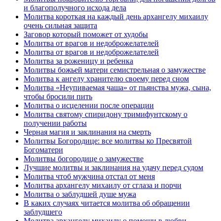
и благополучного исхода дела
Молитва короткая на каждый день архангелу михаилу
очень сильная защита
Заговор который поможет от худобы
Молитва от врагов и недоброжелателей
Молитва от врагов и недоброжелателей
Молитва за роженицу и ребенка
Молитвы божьей матери семистрельная о замужестве
Молитва к ангелу хранителю своему перед сном
Молитва «Неупиваемая чаша» от пьянства мужа, сына,
чтобы бросили пить
Молитва о исцелении после операции
Молитва святому спиридону тримифунтскому о
получении работы
Черная магия и заклинания на смерть
Молитвы Богородице: все молитвы ко Пресвятой
Богоматери
Молитвы богородице о замужестве
Лучшие молитвы и заклинания на удачу перед судом
Молитва чтоб мужчина отстал от меня
Молитва архангелу михаилу от сглаза и порчи
Молитва о заблудшей душе мужа
В каких случаях читается молитва об обращении
заблудшего
Молитва архангелу михаилу о помощи в любви