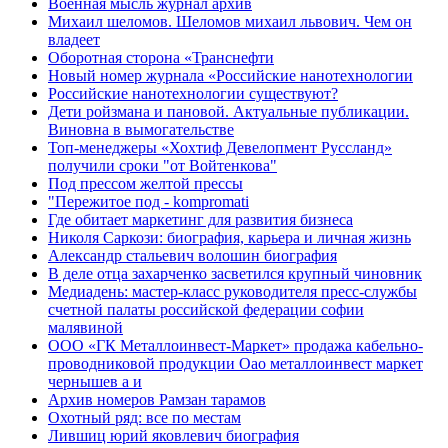
Военная мысль журнал архив
Михаил шеломов. Шеломов михаил львович. Чем он
владеет
Оборотная сторона «Транснефти
Новый номер журнала «Российские нанотехнологии
Российские нанотехнологии существуют?
Дети ройзмана и пановой. Актуальные публикации.
Виновна в вымогательстве
Топ-менеджеры «Хохтиф Девелопмент Руссланд»
получили сроки "от Войтенкова"
Под прессом желтой прессы
"Пережитое под - kompromati
Где обитает маркетинг для развития бизнеса
Николя Саркози: биография, карьера и личная жизнь
Александр стальевич волошин биография
В деле отца захарченко засветился крупный чиновник
Медиадень: мастер-класс руководителя пресс-службы
счетной палаты российской федерации софии
малявиной
ООО «ГК Металлоинвест-Маркет» продажа кабельно-
проводниковой продукции Оао металлоинвест маркет
чернышев а и
Архив номеров Рамзан тарамов
Охотный ряд: все по местам
Лившиц юрий яковлевич биография