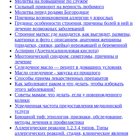
Молитва на повышение по службе
Сильный приворот на верность любимого
Молитва перед родами Богородице
Причины возникновения аллергии у взрослых
Грудина: особенности строения, причины болей в ней и
лечение возможных заболеваний
Строение матки: где находится, как выглядит, размеры,
картинки и фото с описанием, анатомия женщины
(придатки, связки, шейка) нерожавшей и беременной
Аспирин (Ацетилсалициловая кислота)
Миотонический синдром: симптомы, причины и
лечение
Селедочное масло — рецепт в домашних условиях
Масло селедочное - закуска из прошлого
Способы приема лекарственных препаратов
Как заболевают раком и что делать, чтобы избежать
этого заболевания?
Советы мамам: что делать, если у новорожденного
колики
Усредненная частота предоставления медицинской
услуги
Брюшной тиф: этиология, признаки, обследование,
методы лечения и профилактики
Аллергические реакции 1.2.3 4 типов. Типы
аллергических реакций. стадия, клинические явления