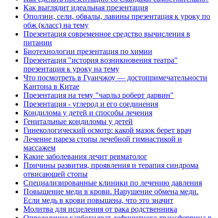
Как выглядит идеальная презентация
Оползни, сели, обвалы, лавины презентация к уроку по
обж (класс) на тему
Презентация современное средство вычисления в
питании
Биотехнологии презентация по химии
Презентация "история возникновения театра"
презентация к уроку на тему
Что посмотреть в Гуанчжоу — достопримечательности
Кантона в Китае
Презентация на тему "чарльз роберт дарвин"
Презентация - углерод и его соединения
Кондилома у детей и способы лечения
Генитальные кондиломы у детей
Гинекологический осмотр: какой мазок берет врач
Лечение пареза стопы лечебной гимнастикой и
массажем
Какие заболевания лечит ревматолог
Причины развития, проявления и терапия синдрома
отвисающей стопы
Специализированные клиники по лечению давления
Повышение меди в крови. Нарушение обмена меди.
Если медь в крови повышена, что это значит
Молитва для исцеления от рака родственника
Определение карбогидрат дефицитного трансферрина в