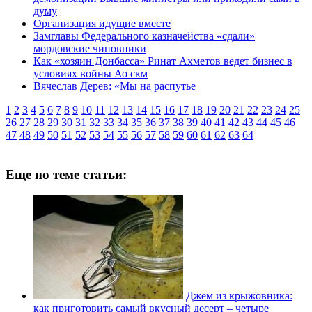
думу
Организация идущие вместе
Замглавы Федерального казначейства «сдали»
мордовские чиновники
Как «хозяин Донбасса» Ринат Ахметов ведет бизнес в
условиях войны Ао скм
Вячеслав Дерев: «Мы на распутье
1
2
3
4
5
6
7
8
9
10
11
12
13
14
15
16
17
18
19
20
21
22
23
24
25
26
27
28
29
30
31
32
33
34
35
36
37
38
39
40
41
42
43
44
45
46
47
48
49
50
51
52
53
54
55
56
57
58
59
60
61
62
63
64
Еще по теме статьи:
Джем из крыжовника:
как приготовить самый вкусный десерт – четыре