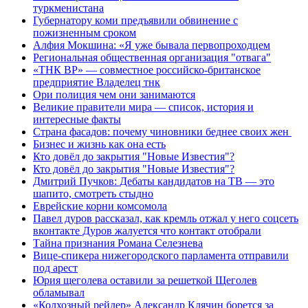
туркменистана
Губернатору коми предъявили обвинение с
пожизненным сроком
Алфия Мокшина: «Я уже бывала первопроходцем
Региональная общественная организация "отвага"
«ТНК ВР» — совместное российско-британское
предприятие Владелец тнк
Ори полиция чем они занимаются
Великие правители мира — список, история и
интересные факты
Страна фасадов: почему чиновники беднее своих жен
Бизнес и жизнь как она есть
Кто довёл до закрытия "Новые Известия"?
Кто довёл до закрытия "Новые Известия"?
Дмитрий Пучков: Дебаты кандидатов на ТВ — это
шапито, смотреть стыдно
Еврейские корни комсомола
Павел дуров рассказал, как кремль отжал у него соцсеть
вконтакте Дуров жалуется что контакт отобрали
Тайна признания Романа Селезнева
Вице-спикера нижегородского парламента отправили
под арест
Юрия щеголева оставили за решеткой Щеголев
обламывал
«Колхозный рейдер» Александр Клячин борется за