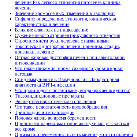
лечение Рак легкого этиология патогенез клиника
лечение
Значение хромосомных изменений в эволюции
Сифилис: определение, этиология, клиническая
характеристика и лечение
Влияние алкоголя на пищеварение
Сужение левого атриовентрикулярного отверстия
Строение кисти руки человека с названиями
Токсическая дистрофия печени: причины, стадии,
признаки, лечение
Острая жировая дистрофия печени при алкогольной
интоксикации
Что такое гликемия: норма сахарного уровня крови
натощак
Спид иммунология. Иммунология. Лабораторная
диагностика ВИЧ-инфекции
Что происходит с организмом, когда бросаешь курить?
Тиазолидиндионовые препараты
Экспертиза наркотического опьянения
Что такое недостаточность кровообращения
Триплоидия и тетраплоидия
Половая жизнь во время беременности
Причинами паренхиматозной желтухи могут являться
все кроме
Оргазм при беременности: есть мнение, что это полезно