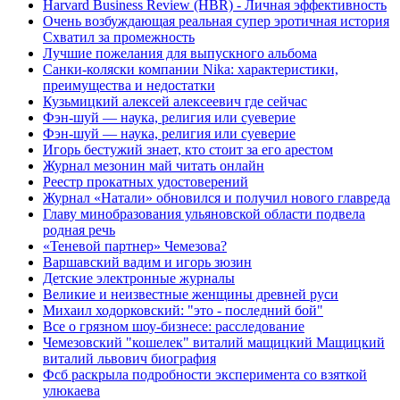
Harvard Business Review (HBR) - Личная эффективность
Очень возбуждающая реальная супер эротичная история
Схватил за промежность
Лучшие пожелания для выпускного альбома
Санки-коляски компании Nika: характеристики,
преимущества и недостатки
Кузьмицкий алексей алексеевич где сейчас
Фэн-шуй — наука, религия или суеверие
Фэн-шуй — наука, религия или суеверие
Игорь бестужий знает, кто стоит за его арестом
Журнал мезонин май читать онлайн
Реестр прокатных удостоверений
Журнал «Натали» обновился и получил нового главреда
Главу минобразования ульяновской области подвела
родная речь
«Теневой партнер» Чемезова?
Варшавский вадим и игорь зюзин
Детские электронные журналы
Великие и неизвестные женщины древней руси
Михаил ходорковский: "это - последний бой"
Все о грязном шоу-бизнесе: расследование
Чемезовский "кошелек" виталий мащицкий Мащицкий
виталий львович биография
Фсб раскрыла подробности эксперимента со взяткой
улюкаева