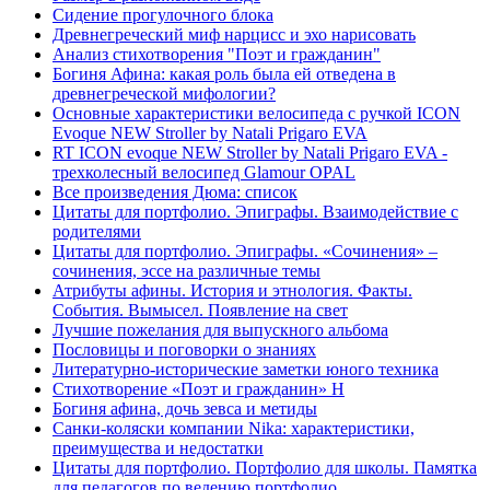
Сидение прогулочного блока
Древнегреческий миф нарцисс и эхо нарисовать
Анализ стихотворения "Поэт и гражданин"
Богиня Афина: какая роль была ей отведена в
древнегреческой мифологии?
Основные характеристики велосипеда с ручкой ICON
Evoque NEW Stroller by Natali Prigaro EVA
RT ICON evoque NEW Stroller by Natali Prigaro EVA -
трехколесный велосипед Glamour OPAL
Все произведения Дюма: список
Цитаты для портфолио. Эпиграфы. Взаимодействие с
родителями
Цитаты для портфолио. Эпиграфы. «Сочинения» –
сочинения, эссе на различные темы
Атрибуты афины. История и этнология. Факты.
События. Вымысел. Появление на свет
Лучшие пожелания для выпускного альбома
Пословицы и поговорки о знаниях
Литературно-исторические заметки юного техника
Стихотворение «Поэт и гражданин» Н
Богиня афина, дочь зевса и метиды
Санки-коляски компании Nika: характеристики,
преимущества и недостатки
Цитаты для портфолио. Портфолио для школы. Памятка
для педагогов по ведению портфолио