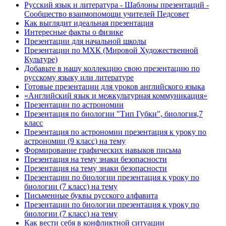
Русский язык и литература - Шаблоны презентаций -
Сообщество взаимопомощи учителей Педсовет
Как выглядит идеальная презентация
Интересные факты о физике
Презентации для начальной школы
Презентации по МХК (Мировой Художественной
Культуре)
Добавьте в нашу коллекцию свою презентацию по
русскому языку или литературе
Готовые презентации для уроков английского языка
«Английский язык и межкультурная коммуникация»
Презентации по астрономии
Презентация по биологии "Тип Губки", биология,7
класс
Презентация по астрономии презентация к уроку по
астрономии (9 класс) на тему
Формирование графических навыков письма
Презентация на тему знаки безопасности
Презентация на тему знаки безопасности
Презентации по биологии презентация к уроку по
биологии (7 класс) на тему
Письменные буквы русского алфавита
Презентации по биологии презентация к уроку по
биологии (7 класс) на тему
Как вести себя в конфликтной ситуации