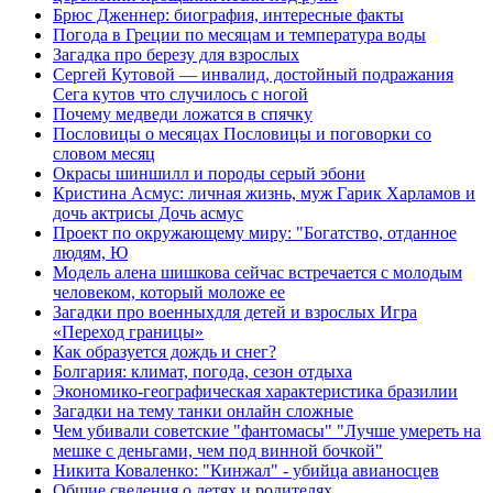
Брюс Дженнер: биография, интересные факты
Погода в Греции по месяцам и температура воды
Загадка про березу для взрослых
Сергей Кутовой — инвалид, достойный подражания
Сега кутов что случилось с ногой
Почему медведи ложатся в спячку
Пословицы о месяцах Пословицы и поговорки со
словом месяц
Окрасы шиншилл и породы серый эбони
Кристина Асмус: личная жизнь, муж Гарик Харламов и
дочь актрисы Дочь асмус
Проект по окружающему миру: "Богатство, отданное
людям, Ю
Модель алена шишкова сейчас встречается с молодым
человеком, который моложе ее
Загадки про военныхдля детей и взрослых Игра
«Переход границы»
Как образуется дождь и снег?
Болгария: климат, погода, сезон отдыха
Экономико-географическая характеристика бразилии
Загадки на тему танки онлайн сложные
Чем убивали советские "фантомасы" "Лучше умереть на
мешке с деньгами, чем под винной бочкой"
Никита Коваленко: "Кинжал" - убийца авианосцев
Общие сведения о детях и родителях