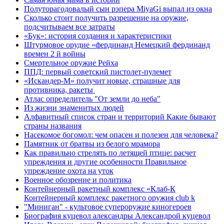
Полуторагодовалый сын рэпера MiyaGi выпал из окна
Сколько стоит получить разрешение на оружие,
подсчитываем все затраты
«Бук»: история создания и характеристики
Штурмовое орудие «фердинанд Немецкий фердинанд
времен 2 й войны
Смертельное оружие Рейха
ППД: первый советский пистолет-пулемет
«Искандер-М» получит новые, страшные для
противника, ракеты
Атлас определитель "От земли до неба"
Из жизни знаменитых людей
Алфавитный список стран и территорий Какие бывают
страны названия
Насекомое богомол: чем опасен и полезен для человека?
Памятник от братвы из белого мрамора
Как правильно стрелять по летящей птице: расчет
упреждения и другие особенности Правильное
упреждение охота на уток
Военное обозрение и политика
Контейнерный ракетный комплекс «Клаб-К
Контейнерный комплекс ракетного оружия club k
"Миниган" - культовое супероружие киногероев
Биография куцевол александры Александрой куцевол