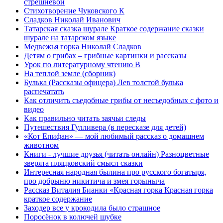
стрешневой
Стихотворение Чуковского К
Сладков Николай Иванович
Татарская сказка шурале Краткое содержание сказки
шурале на татарском языке
Медвежья горка Николай Сладков
Детям о грибах – грибные картинки и рассказы
Урок по литературному чтению В
На теплой земле (сборник)
Булька (Рассказы офицера) Лев толстой булька
распечатать
Как отличить съедобные грибы от несъедобных с фото и
видео
Как правильно читать заячьи следы
Путешествия Гулливера (в пересказе для детей)
«Кот Епифан» — мой любимый рассказ о домашнем
животном
Книги - лучшие друзья (читать онлайн) Разноцветные
зверята пляцковский смысл сказки
Интересная народная былина про русского богатыря,
про добрыню никитича и змея горыныча
Рассказ Виталия Бианки «Красная горка Красная горка
краткое содержание
Заходер все у крокодила было страшное
Поросёнок в колючей шубке