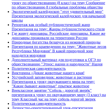
уроку по обществознанию (8 класс) на тему Сообщение
по обществознанию 8 глобальные проблемы общества
Экологический калейдоскоп "этот удивительный мир"
Презентация экологический калейдоскоп для начальной
школы
Репортаж как особый публицистический жанр
Презентация на тему: Жанры публицистического стиля
Где живут динозавры. Российские динозавры. Какие же
динозавры проживали на территории России
Природные богатства беларуси из неживой природы
Презентация по краеведению на тему: "Животные лесов
Республики Мордовия" В какой природной зоне
находится мордовия
Дополнительный материал для подготовки к ОГЭ по
обществознанию "Этнос: нации и народности" Нация
Политическая самодеятельность
Викторина «Дикие животные нашего края!
Уссурийский заповедник: животные и растения
Презентация к уроку окружающего мира на тему:
"Какие бывают животные" прыткое животное
Внеклассное занятие "Соболь - дорогой зверёк"
презентация к уроку по окружающему миру (3 класс) на
тему Классный час на тему соболь дорогой зверек
Политическая самодеятельность
Личностно-ориентированный урок-презентация