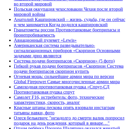
во второй мировой
Польская оккупация чехословакии Чехия после второй
мировой войны
Анатолий Кашпировский – жизнь, судьба, где он сейчас
и чем занимается Когда родился кашпировский
Гранатометы россии Противотанковые боеприпасы и
бронепробиваемость
Авиационный пулемет «Lewis»
Американская система разведывательно-
сигнализационных приборов «Скорпион Основными
задачами дрно являются
Система подачи боеприпасов «Скорпион» (5 фото)
Гибкий рукав подачи боеприпасов «Скорпион Система
подачи боеприпасов скорпион купить
Огневая мощь: сильнейшие армии мира по версии
Global Firepower Самые многочисленные армии мира
Самоходная противотанковая пушка «Спрут-СД
Противотанковая пушка спрут
Самолет F16, истребитель: фото, технические
характеристики, скорость, аналог
Красные штаны пескова опять взорвали инстаграм
татьяны навки, фото
Олеся белькевич: "незадолго до смерти валик попросил
подарок на день рождения, который в январе…"
Отцом ребёнка Прохора Шаляпина оказался женатый