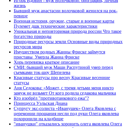
Игорь Вдовин - муж Волочковой: биография, личная
жизнь
Бывший муж анастасии волочковой женился на рок-
певице
Военная история, оружие, старые и военные карты
Пулемет дшк технические характеристики
Уникальная и неповторимая природа россии Что такое
богатство природы
Природные ресурсы земли Основные виды природных
ресурсов мира
Имуществом родных Жанны Фриске займутся
приставы Умерла Жанна Фриске
Хорь перевязка краткое описание
СМИ: бывший муж Маши Распутиной умер перед
съемками ток-шоу Шепелева
Красивые статусы про весну Красивые весенние
статусы
Аня Седокова: «Может, с тремя детьми меня никто
замуж не возьмет От кого родила седакова мальчика
Кто изобрёл "противотанкового ежа"?
Принцесса Уэльская Диана
Супругу экс-солиста «Иванушек» Олега Яковлева с
церемонии прощания несли под руки Олега яковлева
похоронили на кладбище
"иванушки" отказались хоронить олега яковлева Олега