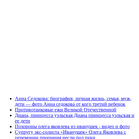
Анна Седокова: биография, личная жизнь, семья, муж,
дети — фото Анна седокова от кого третий ребенок
Противотанковые ежи Великой Отечественной
Диана, принцесса уэльская Диана принцесса уэльская и
ее дети
Похороны олега яковлева из иванушек - видео и фото
Супругу экс-солиста «Иванушек» Олега Яковлева с
церемонии прощания несли под руки