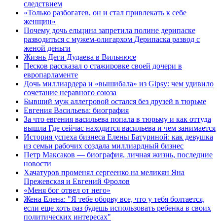
следствием
«Только разбогатев, он и стал привлекать к себе
женщин»
Почему дочь ельцина запретила полине дерипаске
разводиться с мужем-олигархом Дерипаска развод с
женой деньги
Жизнь Деги Дудаева в Вильнюсе
Песков рассказал о стажировке своей дочери в
европарламенте
Дочь миллиардера и «вышибала» из Gipsy: чем удивило
сочетание неравного союза
Бывший муж аллегровой остался без друзей в тюрьме
Евгения Васильева: биография
За что евгения васильева попала в тюрьму и как оттуда
вышла Где сейчас находится васильева и чем занимается
История успеха бизнеса Елены Батуриной: как девушка
из семьи рабочих создала миллиардный бизнес
Петр Максаков — биография, личная жизнь, последние
новости
Хачатуров променял сергеенко на меликян Яна
Прежевская и Евгений Фролов
«Меня бог отвел от него»
Жена Елена: "Я тебе оборву все, что у тебя болтается,
если еще хоть раз будешь использовать ребенка в своих
политических интересах"