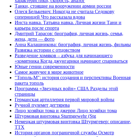
характеристики, скорость, аналог
Танки, стоящие на вооружении армии россии
Олеся Белькевич: Никогда не считала Седокову
соперницей Что рассказала вдова
Инста навка. Татьяна навка. Личная жизни Тани и
карьера после спорта
Дмитрий Тарасов: биография, личная жизнь, семья,
жена, дети — фото
Анна Калашникова: биография, личная жизнь, фильмы
Развязка истории с отцовством
Разведение хомяков – азбука для начинающего
«хомятника Когда джунгарики начинают спариваться
Юные гении современности
Самое живучее в мире животное
"Тополь-М": история создания и перспективы Военная
ракета тополь
Программа «Звездных войн» США Разделы этой
страницы
Германская артиллерия первой мировой войны
Ручной пулемет дегтярева
Лицо хозяйки тома и джерри Лицо хозяйки тома
Штурмовая винтовка Sturmgewehr (Stg
Немецкая штурмовая винтовка Штурмгевер: описание,
ТТХ
История органов пограничной службы Осмотр