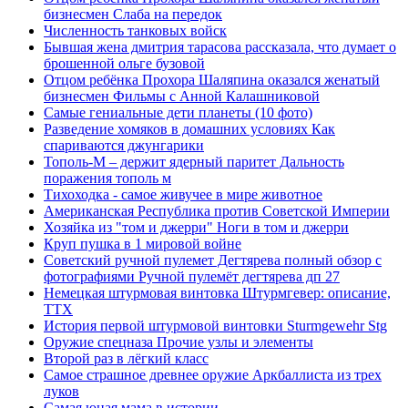
бизнесмен Слаба на передок
Численность танковых войск
Бывшая жена дмитрия тарасова рассказала, что думает о
брошенной ольге бузовой
Отцом ребёнка Прохора Шаляпина оказался женатый
бизнесмен Фильмы с Анной Калашниковой
Самые гениальные дети планеты (10 фото)
Разведение хомяков в домашних условиях Как
спариваются джунгарики
Тополь-М – держит ядерный паритет Дальность
поражения тополь м
Тихоходка - самое живучее в мире животное
Американская Республика против Советской Империи
Хозяйка из "том и джерри" Ноги в том и джерри
Круп пушка в 1 мировой войне
Советский ручной пулемет Дегтярева полный обзор с
фотографиями Ручной пулемёт дегтярева дп 27
Немецкая штурмовая винтовка Штурмгевер: описание,
ТТХ
История первой штурмовой винтовки Sturmgewehr Stg
Оружие спецназа Прочие узлы и элементы
Второй раз в лёгкий класс
Самое страшное древнее оружие Аркбаллиста из трех
луков
Самая юная мама в истории