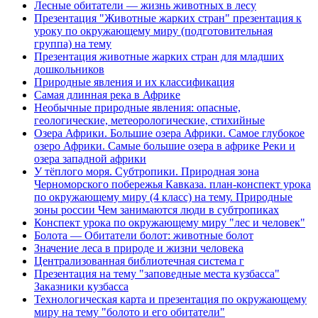
Лесные обитатели — жизнь животных в лесу
Презентация "Животные жарких стран" презентация к
уроку по окружающему миру (подготовительная
группа) на тему
Презентация животные жарких стран для младших
дошкольников
Природные явления и их классификация
Самая длинная река в Африке
Необычные природные явления: опасные,
геологические, метеорологические, стихийные
Озера Африки. Большие озера Африки. Самое глубокое
озеро Африки. Самые большие озера в африке Реки и
озера западной африки
У тёплого моря. Субтропики. Природная зона
Черноморского побережья Кавказа. план-конспект урока
по окружающему миру (4 класс) на тему. Природные
зоны россии Чем занимаются люди в субтропиках
Конспект урока по окружающему миру "лес и человек"
Болота — Обитатели болот: животные болот
Значение леса в природе и жизни человека
Централизованная библиотечная система г
Презентация на тему "заповедные места кузбасса"
Заказники кузбасса
Технологическая карта и презентация по окружающему
миру на тему "болото и его обитатели"