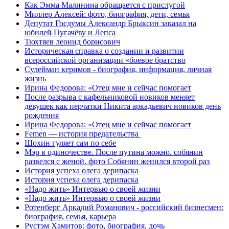
Как Эмма Малинина обращается с прислугой
Миллер Алексей: фото, биография, дети, семья
Депутат Госдумы Александр Брыксин заказал на
юбилей Пугачёву и Лепса
Тюхтяев леонид борисович
Историческая справка о создании и развитии
всероссийской организации «боевое братство
Сулейман керимов - биография, информация, личная
жизнь
Ирина Федорова: «Отец мне и сейчас помогает
После разрыва с кафельниковой новиков меняет
девушек как перчатки Никита аркадьевич новиков день
рождения
Ирина Федорова: «Отец мне и сейчас помогает
Femen — история предательства
Шохин гуляет сам по себе
Мэр в одиночестве. После путина можно. собянин
развелся с женой. фото Собянин женился второй раз
История успеха олега дерипаска
История успеха олега дерипаска
«Надо жить» Интервью о своей жизни
«Надо жить» Интервью о своей жизни
Ротенберг Аркадий Романович - российский бизнесмен:
биография, семья, карьера
Рустэм Хамитов: фото, биография, дочь