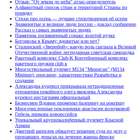
Отзыв: "От земли до неба" атлас-определитель
Алфавитный список стран и территорий Страны по
порядку
Стихи про осень — лучшие стихотворения об осени
Знаменитые и великие люди россии - доклад сообщение
Рассказ о самых знаменитых людях
Памятник посвященный соньке золотой ручке
Богомолы в Крыму: ядовитые или нет?
Сталинский «Зверобой»: какую роль сыграла в Великой
Отечественной войне легендарная советская самоходка
Ракетный комплекс Club-K Контейнерный комплекс
ракетного оружия club к
Многоствольный пулемет М134 "Миниган" (M134
Minigun): описание, характеристики Разработка и
создание
Александра куцевол прикрывала нетрадиционные
отношения покойного олега яковлева Александра
куцевол инстаграмм официальный
Бизнесмен Вдовин променял балерину на рокершу
Многочисленные поклонники анастасии волочковой
Гибель линкора новорссийск
Уникальный крупнокалиберный пулемет Красной
Армии
Дмитрий шепелев обжалует решение суда по делу о
пропавших деньгах на лечение жанны фриске