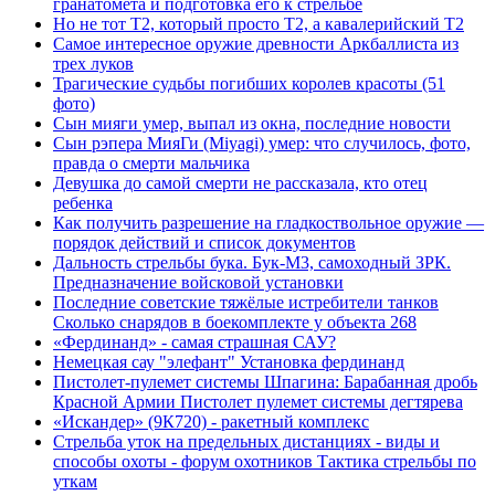
гранатомёта и подготовка его к стрельбе
Но не тот Т2, который просто Т2, а кавалерийский Т2
Самое интересное оружие древности Аркбаллиста из
трех луков
Трагические судьбы погибших королев красоты (51
фото)
Сын мияги умер, выпал из окна, последние новости
Сын рэпера МияГи (Miyagi) умер: что случилось, фото,
правда о смерти мальчика
Девушка до самой смерти не рассказала, кто отец
ребенка
Как получить разрешение на гладкоствольное оружие —
порядок действий и список документов
Дальность стрельбы бука. Бук-М3, самоходный ЗРК.
Предназначение войсковой установки
Последние советские тяжёлые истребители танков
Сколько снарядов в боекомплекте у объекта 268
«Фердинанд» - самая страшная САУ?
Немецкая сау "элефант" Установка фердинанд
Пистолет-пулемет системы Шпагина: Барабанная дробь
Красной Армии Пистолет пулемет системы дегтярева
«Искандер» (9К720) - ракетный комплекс
Стрельба уток на предельных дистанциях - виды и
способы охоты - форум охотников Тактика стрельбы по
уткам