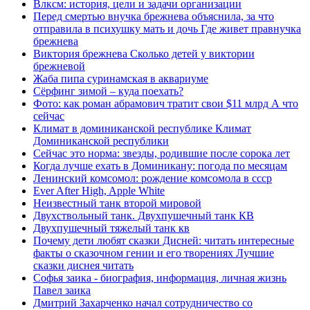
Влксм: история, цели и задачи организации
Перед смертью внучка брежнева объяснила, за что
отправила в психушку мать и дочь Где живет правнучка
брежнева
Виктория брежнева Сколько детей у виктории
брежневой
Жаба пипа суринамская в аквариуме
Сёрфинг зимой – куда поехать?
Фото: как роман абрамович тратит свои $11 млрд А что
сейчас
Климат в доминиканской республике Климат
Доминиканской республики
Сейчас это норма: звезды, родившие после сорока лет
Когда лучше ехать в Доминикану: погода по месяцам
Ленинский комсомол: рождение комсомола в ссср
Ever After High, Apple White
Неизвестный танк второй мировой
Двухствольный танк. Двухпушечный танк КВ
Двухпушечный тяжелый танк кв
Почему дети любят сказки Дисней: читать интересные
факты о сказочном гении и его творениях Лучшие
сказки диснея читать
Софья заика - биография, информация, личная жизнь
Павел заика
Дмитрий Захарченко начал сотрудничество со