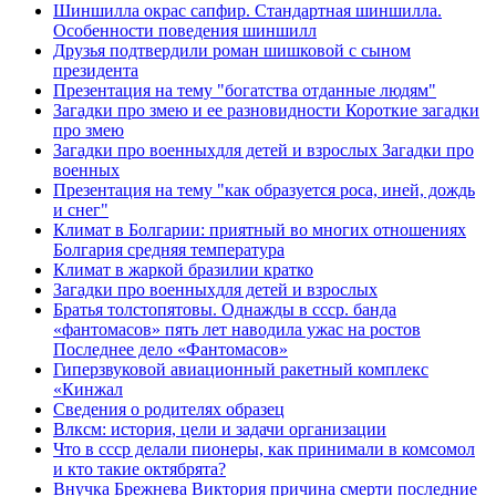
Шиншилла окрас сапфир. Стандартная шиншилла.
Особенности поведения шиншилл
Друзья подтвердили роман шишковой с сыном
президента
Презентация на тему "богатства отданные людям"
Загадки про змею и ее разновидности Короткие загадки
про змею
Загадки про военныхдля детей и взрослых Загадки про
военных
Презентация на тему "как образуется роса, иней, дождь
и снег"
Климат в Болгарии: приятный во многих отношениях
Болгария средняя температура
Климат в жаркой бразилии кратко
Загадки про военныхдля детей и взрослых
Братья толстопятовы. Однажды в ссср. банда
«фантомасов» пять лет наводила ужас на ростов
Последнее дело «Фантомасов»
Гиперзвуковой авиационный ракетный комплекс
«Кинжал
Сведения о родителях образец
Влксм: история, цели и задачи организации
Что в ссср делали пионеры, как принимали в комсомол
и кто такие октябрята?
Внучка Брежнева Виктория причина смерти последние