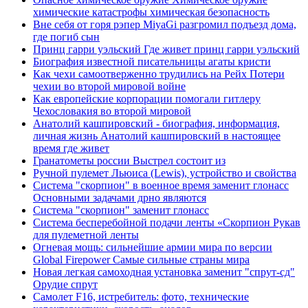
химические катастрофы химическая безопасность
Вне себя от горя рэпер MiyaGi разгромил подъезд дома,
где погиб сын
Принц гарри уэльский Где живет принц гарри уэльский
Биография известной писательницы агаты кристи
Как чехи самоотверженно трудились на Рейх Потери
чехии во второй мировой войне
Как европейские корпорации помогали гитлеру
Чехословакия во второй мировой
Анатолий кашпировский - биография, информация,
личная жизнь Анатолий кашпировский в настоящее
время где живет
Гранатометы россии Выстрел состоит из
Ручной пулемет Льюиса (Lewis), устройство и свойства
Система "скорпион" в военное время заменит глонасс
Основными задачами дрно являются
Система "скорпион" заменит глонасс
Система бесперебойной подачи ленты «Скорпион Рукав
для пулеметной ленты
Огневая мощь: сильнейшие армии мира по версии
Global Firepower Самые сильные страны мира
Новая легкая самоходная установка заменит "спрут-сд"
Орудие спрут
Самолет F16, истребитель: фото, технические