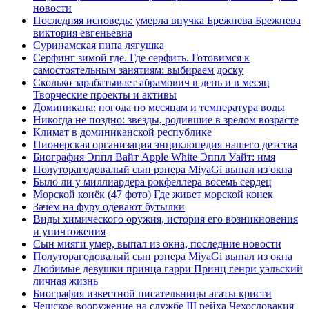
новости
Последняя исповедь: умерла внучка Брежнева Брежнева
виктория евгеньевна
Суринамская пипа лягушка
Серфинг зимой где. Где серфить. Готовимся к
самостоятельным занятиям: выбираем доску
Сколько зарабатывает абрамович в день и в месяц
Творческие проекты и активы
Доминикана: погода по месяцам и температура воды
Никогда не поздно: звезды, родившие в зрелом возрасте
Климат в доминиканской республике
Пионерская организация энциклопедия нашего детства
Биография Эппл Вайт Apple White Эппл Уайт: имя
Полуторагодовалый сын рэпера MiyaGi выпал из окна
Было ли у миллиардера рокфеллера восемь сердец
Морской конёк (47 фото) Где живет морской конек
Зачем на фуру одевают бутылки
Виды химического оружия, история его возникновения
и уничтожения
Сын мияги умер, выпал из окна, последние новости
Полуторагодовалый сын рэпера MiyaGi выпал из окна
Любимые девушки принца гарри Принц генри уэльский
личная жизнь
Биография известной писательницы агаты кристи
Чешское вооружение на службе III рейха Чехословакия