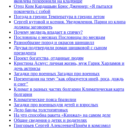
яковлева похоронили на кладбище
Отец Ким Кардашьян Брюс Дженнер: «Я пытался
покончить с собой
Погода в греции Температура в греции летом
Сергей кутовой и ксения. Уведомления. Парни из клипа
должны заговорить
Почему медведь впадает в спячку?
Пословицы о месяцах Пословицы по месяцам
Разнообразие пород и окрасов шиншилл
Друзья подтвердили роман шишковой с сыном
президента
Проект богатства, отданные людям
Кристина Асмус: личная жизнь, муж Гарик Харламов и
дочь актрисы
Загадки про военных Загадки про военных
Презентация на тему "как образуется иней, роса, дождь
и снег"
Климат в разных частях болгарии Климатическая карта
болгарии
Климатические пояса бразилии
Загадки про военныхдля детей и взрослых
Дело банды толстопятовых
На что способна ракета «Кинжал» на самом деле
Общие сведения о детях и родителях
Григорьев Сергей АлексеевичПриём в комсомол