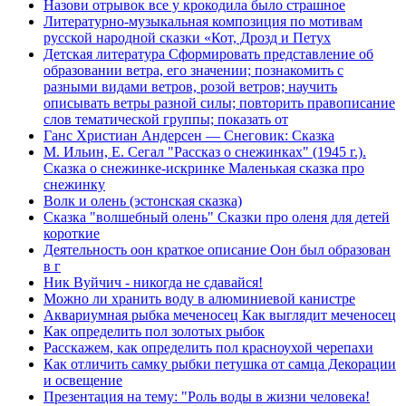
Назови отрывок все у крокодила было страшное
Литературно-музыкальная композиция по мотивам
русской народной сказки «Кот, Дрозд и Петух
Детская литература Сформировать представление об
образовании ветра, его значении; познакомить с
разными видами ветров, розой ветров; научить
описывать ветры разной силы; повторить правописание
слов тематической группы; показать от
Ганс Христиан Андерсен — Снеговик: Сказка
М. Ильин, Е. Сегал "Рассказ о снежинках" (1945 г.).
Сказка о снежинке-искринке Маленькая сказка про
снежинку
Волк и олень (эстонская сказка)
Сказка "волшебный олень" Сказки про оленя для детей
короткие
Деятельность оон краткое описание Оон был образован
в г
Ник Вуйчич - никогда не сдавайся!
Можно ли хранить воду в алюминиевой канистре
Аквариумная рыбка меченосец Как выглядит меченосец
Как определить пол золотых рыбок
Расскажем, как определить пол красноухой черепахи
Как отличить самку рыбки петушка от самца Декорации
и освещение
Презентация на тему: "Роль воды в жизни человека!