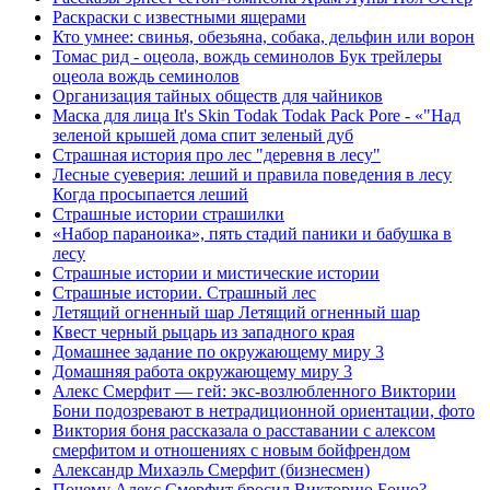
Раскраски с известными ящерами
Кто умнее: свинья, обезьяна, собака, дельфин или ворон
Томас рид - оцеола, вождь семинолов Бук трейлеры
оцеола вождь семинолов
Организация тайных обществ для чайников
Маска для лица It's Skin Todak Todak Pack Pore - «"Над
зеленой крышей дома спит зеленый дуб
Страшная история про лес "деревня в лесу"
Лесные суеверия: леший и правила поведения в лесу
Когда просыпается леший
Страшные истории страшилки
«Набор параноика», пять стадий паники и бабушка в
лесу
Страшные истории и мистические истории
Страшные истории. Страшный лес
Летящий огненный шар Летящий огненный шар
Квест черный рыцарь из западного края
Домашнее задание по окружающему миру 3
Домашняя работа окружающему миру 3
Алекс Смерфит — гей: экс-возлюбленного Виктории
Бони подозревают в нетрадиционной ориентации, фото
Виктория боня рассказала о расставании с алексом
смерфитом и отношениях с новым бойфрендом
Александр Михаэль Смерфит (бизнесмен)
Почему Алекс Смерфит бросил Викторию Боню?