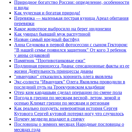
Природное богатство России: определение, особенности
и виды
Как чудесная и богатая природа!
Перевязка — маленькая пестрая куница Ареал обитания
перевязки
Какое животное выбросило на берег индонезии
Как умирал бывший муж распутиной
Назван самый вредный фастфуд
Анна Седокова в первой фотосессии с сыном Гектором:
"В нашей семье появился защитник" От кого 3 ребенок
у анны седаковой
Памятник "Противотанковые ежи"
Подлинная принцесса Диана: сенсационные факты из ее
жизни Деятельность принцессы дианы
"иванушки" отказались хоронить олега яковлева
Экс-солиста “Иванушек” Олега Яковлева проводили в
последний путь на Троекуровском кладбище
Отец ким кардашьян сделал операцию по смене пола
Погода в греции по месяцам весной, летом, зимой и
осенью Климат греции по месяцам и регионам
Как реально похудеть: невероятная история Сергея
Кутового Сергей кутовой потерял ногу что случилось
Почему медведи впадают в спячку
Пословицы о зимних месяцах Народные пословицы о
месяцах года