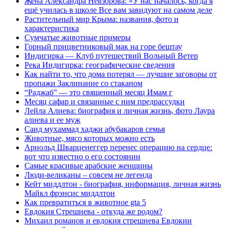
Жена Александра Невзорова: «У нас началось, когда я
ещё училась в школе Все вам завидуют на самом деле
Растительный мир Крыма: названия, фото и
характеристика
Сумчатые животные примеры
Горный прицветниковый мак на горе бештау
Индигирка — Клуб путешествий Вольный Ветер
Река Индигирка: географические сведения
Как найти то, что дома потерял — лучшие заговоры от
пропажи Заклинание со стаканом
“Раджаб” — это священный месяц Имам г
Месяц сафар и связанные с ним предрассудки
Лейла Алиева: биография и личная жизнь, фото Лаура
алиева и ее муж
Саид мухаммад хаджи абубакаров семья
Животные, мясо которых можно есть
Арнольд Шварценеггер перенес операцию на сердце:
вот что известно о его состоянии
Самые красивые арабские женщины
Люди-великаны – совсем не легенда
Кейт миддлтон - биография, информация, личная жизнь
Майкл фрэнсис миддлтон
Как превратиться в животное gta 5
Евдокия Стрешнева - откуда же родом?
Михаил романов и евдокия стрешнева Евдокии