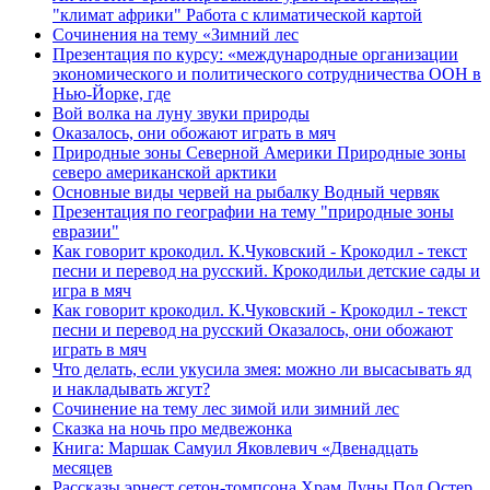
"климат африки" Работа с климатической картой
Сочинения на тему «Зимний лес
Презентация по курсу: «международные организации
экономического и политического сотрудничества ООН в
Нью-Йорке, где
Вой волка на луну звуки природы
​Оказалось, они обожают играть в мяч
Природные зоны Северной Америки Природные зоны
северо американской арктики
Основные виды червей на рыбалку Водный червяк
Презентация по географии на тему "природные зоны
евразии"
Как говорит крокодил. К.Чуковский - Крокодил - текст
песни и перевод на русский. Крокодильи детские сады и
игра в мяч
Как говорит крокодил. К.Чуковский - Крокодил - текст
песни и перевод на русский ​Оказалось, они обожают
играть в мяч
Что делать, если укусила змея: можно ли высасывать яд
и накладывать жгут?
Сочинение на тему лес зимой или зимний лес
Сказка на ночь про медвежонка
Книга: Маршак Самуил Яковлевич «Двенадцать
месяцев
Рассказы эрнест сетон-томпсона Храм Луны Пол Остер