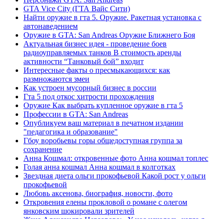
GTA Vice City (ГТА Вайс Сити)
Найти оружие в гта 5. Оружие. Ракетная установка с
автонаведением
Оружие в GTA: San Andreas Оружие Ближнего Боя
Актуальная бизнес идея - проведение боев
радиоуправляемых танков В стоимость аренды
активности “Танковый бой” входит
Интересные факты о пресмыкающихся: как
размножаются змеи
Как устроен мусорный бизнес в россии
Гта 5 под откос хитрости прохождения
Оружие Как выбрать купленное оружие в гта 5
Профессии в GTA: San Andreas
Опубликуем ваш материал в печатном издании
"педагогика и образование"
Гбоу воробьевы горы общедоступная группа за
сохранение
Анна Кошмал: откровенные фото Анна кошмал топлес
Голая анна кошмал Анна кошмал в колготках
Звездная диета ольги прокофьевой Какой рост у ольги
прокофьевой
Любовь аксенова, биография, новости, фото
Откровения елены прокловой о романе с олегом
янковским шокировали зрителей