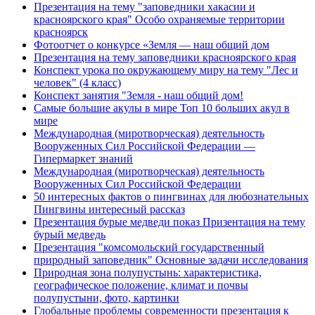
Презентация на тему "заповедники хакасии и
красноярского края" Особо охраняемые территории
красноярск
Фотоотчет о конкурсе «Земля — наш общий дом
Презентация на тему заповедники красноярского края
Конспект урока по окружающему миру на тему "Лес и
человек" (4 класс)
Конспект занятия "Земля - наш общий дом!
Самые большие акулы в мире Топ 10 больших акул в
мире
Международная (миротворческая) деятельность
Вооруженных Сил Российской Федерации —
Гипермаркет знаний
Международная (миротворческая) деятельность
Вооруженных Сил Российской Федерации
​50 интересных фактов о пингвинах для любознательных
Пингвины интересный рассказ
Презентация бурые медведи показ Призентация на тему
бурый медведь
Презентация "комсомольский государственный
природный заповедник" Основные задачи исследования
Природная зона полупустынь: характеристика,
географическое положение, климат и почвы
полупустыни, фото, картинки
Глобальные проблемы современности презентация к