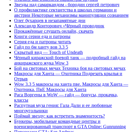
Звезды над самаркандом - бородин сергей петрович
О профилактике сектантства в школах германии и
австрии Некоторые механизмы манипуляции сознанием
Олег бухарцев в незапамятные дни
Александр Конторович «Чёрный проводник
Прокажённые слушать онлайн, скачать
Книги серии еда и патроны
Серия еда и патроны читать
Гайд по бм ханту вов 3.3 5
Скрытый вид — Touch of Undeath
Чёрный киражский боевой танк — подробный гайд на
анкиражского жука Wow 3
Бой на световых мечах Техника боя на световых мечах
Макросы для Ханта — Охотника Подрезать крылья и
Отрыв
Wow 3.3 5 макросы на ханта пве. Макросы для Ханта —
Охотника. ПвЕ Макросы для Ханта
Раса Воргены в WoW — гайд — бонусы, прокачка,
классы
Распутная муза гения: Гала Дали и ее любовные
многоугольники
Поймай звезду: как встретить знаменитость?
Бункеры, мобильные командные центры и
военизированный транспорт в GTA Online: Gunrunning
Персонажи GTA: San Andreas