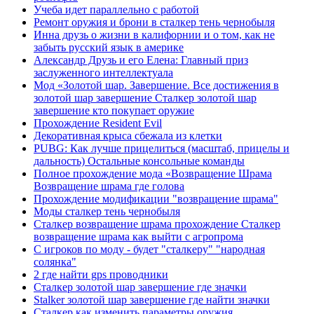
Учеба идет параллельно с работой
Ремонт оружия и брони в сталкер тень чернобыля
Инна друзь о жизни в калифорнии и о том, как не
забыть русский язык в америке
Александр Друзь и его Елена: Главный приз
заслуженного интеллектуала
Мод «Золотой шар. Завершение. Все достижения в
золотой шар завершение Сталкер золотой шар
завершение кто покупает оружие
Прохождение Resident Evil
Декоративная крыса сбежала из клетки
PUBG: Как лучше прицелиться (масштаб, прицелы и
дальность) Остальные консольные команды
Полное прохождение мода «Возвращение Шрама
Возвращение шрама где голова
Прохождение модификации "возвращение шрама"
Моды сталкер тень чернобыля
Сталкер возвращение шрама прохождение Сталкер
возвращение шрама как выйти с агропрома
С игроков по моду - будет "сталкеру" "народная
солянка"
2 где найти gps проводники
Сталкер золотой шар завершение где значки
Stalker золотой шар завершение где найти значки
Сталкер как изменить параметры оружия