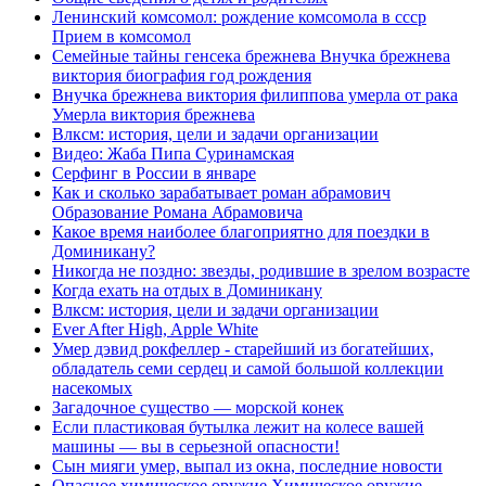
Ленинский комсомол: рождение комсомола в ссср
Прием в комсомол
Семейные тайны генсека брежнева Внучка брежнева
виктория биография год рождения
Внучка брежнева виктория филиппова умерла от рака
Умерла виктория брежнева
Влксм: история, цели и задачи организации
Видео: Жаба Пипа Суринамская
Серфинг в России в январе
Как и сколько зарабатывает роман абрамович
Образование Романа Абрамовича
Какое время наиболее благоприятно для поездки в
Доминикану?
Никогда не поздно: звезды, родившие в зрелом возрасте
Когда ехать на отдых в Доминикану
Влксм: история, цели и задачи организации
Ever After High, Apple White
Умер дэвид рокфеллер - старейший из богатейших,
обладатель семи сердец и самой большой коллекции
насекомых
Загадочное существо — морской конек
Если пластиковая бутылка лежит на колесе вашей
машины — вы в серьезной опасности!
Сын мияги умер, выпал из окна, последние новости
Опасное химическое оружие Химическое оружие