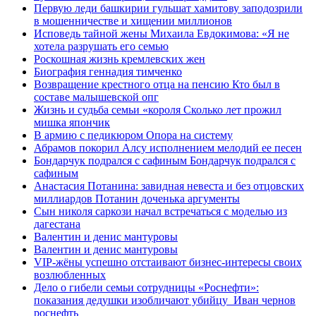
Первую леди башкирии гульшат хамитову заподозрили
в мошенничестве и хищении миллионов
Исповедь тайной жены Михаила Евдокимова: «Я не
хотела разрушать его семью
Роскошная жизнь кремлевских жен
Биография геннадия тимченко
Возвращение крестного отца на пенсию Кто был в
составе малышевской опг
Жизнь и судьба семьи «короля Сколько лет прожил
мишка япончик
В армию с педикюром Опора на систему
Абрамов покорил Алсу исполнением мелодий ее песен
Бондарчук подрался с сафиным Бондарчук подрался с
сафиным
Анастасия Потанина: завидная невеста и без отцовских
миллиардов Потанин доченька аргументы
Сын николя саркози начал встречаться с моделью из
дагестана
Валентин и денис мантуровы
Валентин и денис мантуровы
VIP-жёны успешно отстаивают бизнес-интересы своих
возлюбленных
Дело о гибели семьи сотрудницы «Роснефти»:
показания дедушки изобличают убийцу Иван чернов
роснефть