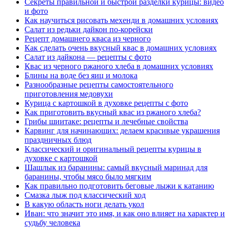
Секреты правильной и быстрой разделки курицы: видео
и фото
Как научиться рисовать мехенди в домашних условиях
Салат из редьки дайкон по-корейски
Рецепт домашнего кваса из черного
Как сделать очень вкусный квас в домашних условиях
Салат из дайкона — рецепты с фото
Квас из черного ржаного хлеба в домашних условиях
Блины на воде без яиц и молока
Разнообразные рецепты самостоятельного
приготовления медовухи
Курица с картошкой в духовке рецепты с фото
Как приготовить вкусный квас из ржаного хлеба?
Грибы шиитаке: рецепты и лечебные свойства
Карвинг для начинающих: делаем красивые украшения
праздничных блюд
Классический и оригинальный рецепты курицы в
духовке с картошкой
Шашлык из баранины: самый вкусный маринад для
баранины, чтобы мясо было мягким
Как правильно подготовить беговые лыжи к катанию
Смазка лыж под классический ход
В какую область ноги делать укол
Иван: что значит это имя, и как оно влияет на характер и
судьбу человека