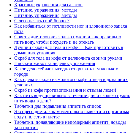
Красивые украшения для салатов
Питание, упражнения, методы
Питание, упражнения, методы
С чего начать свой бизнес?
Как избавиться от потливости ног и зловонного запаха
пота
Советы диетологов: сколько нужно и как правильно
пить воду, чтобы похудеть и не отекать
Лучший скраб для тела из кофе — Как приготовить в
домашних условиях
Скраб для тела из кофе от целлюлита своими руками
Плоский живот за неделю: упражнения
Какое дело сейчас выгодно открывать в маленьком
городе
Как сделать скраб из молотого кофе и меда в домашних
условиях
Скраб из кофе противопоказания и отзывы людей
Как пить воду правильно в течение дня и сколько нужно
пить воды в день?
Таблетки для подавления аппетита список
Экспресс-диета: как моментально вывести из организма
воду и влезть в платье
Таблетки, подавляющие непомерный аппетит: доводы
за и против
Отравление алкоголем признаки, симптомы и лечение