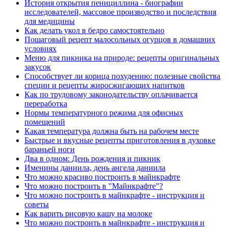
История открытия пенициллина - биографии
исследователей, массовое производство и последствия
для медицины
Как делать укол в бедро самостоятельно
Пошаговый рецепт малосольных огурцов в домашних
условиях
Меню для пикника на природе: рецепты оригинальных
закусок
Способствует ли корица похудению: полезные свойства
специи и рецепты жиросжигающих напитков
Как по трудовому законодательству оплачивается
переработка
Нормы температурного режима для офисных
помещений
Какая температура должна быть на рабочем месте
Быстрые и вкусные рецепты приготовления в духовке
бараньей ноги
Два в одном: День рождения и пикник
Именины даниила, день ангела даниила
Что можно красиво построить в майнкрафте
Что можно построить в "Майнкрафте"?
Что можно построить в майнкрафте - инструкция и
советы
Как варить рисовую кашу на молоке
Что можно построить в майнкрафте - инструкция и