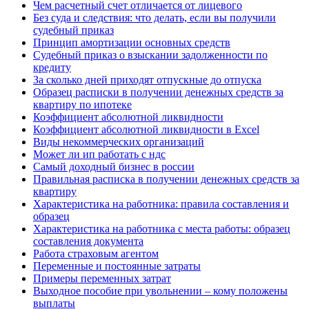
Чем расчетный счет отличается от лицевого
Без суда и следствия: что делать, если вы получили
судебный приказ
Принцип амортизации основных средств
Судебный приказ о взыскании задолженности по
кредиту
За сколько дней приходят отпускные до отпуска
Образец расписки в получении денежных средств за
квартиру по ипотеке
Коэффициент абсолютной ликвидности
Коэффициент абсолютной ликвидности в Excel
Виды некоммерческих организаций
Может ли ип работать с ндс
Самый доходный бизнес в россии
Правильная расписка в получении денежных средств за
квартиру
Характеристика на работника: правила составления и
образец
Характеристика на работника с места работы: образец
составления документа
Работа страховым агентом
Переменные и постоянные затраты
Примеры переменных затрат
Выходное пособие при увольнении – кому положены
выплаты