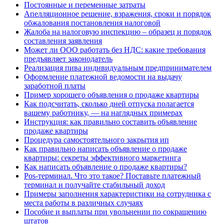
Постоянные и переменные затраты
Апелляционное решение, взражения, сроки и порядок
обжалования постановления налоговой
Жалоба на налоговую инспекцию – образец и порядок
составления заявления
Может ли ООО работать без НДС: какие требования
предъявляет законодатель
Реализация пива индивидуальным предпринимателем
Оформление платежной ведомости на выдачу
заработной платы
Пример хорошего объявления о продаже квартиры
Как подсчитать, сколько дней отпуска полагается
вашему работнику, — на наглядных примерах
Инструкция: как правильно составить объявление
продаже квартиры
Процедура самостоятельного закрытия ип
Как правильно написать объявление о продаже
квартиры: секреты эффективного маркетинга
Как написать объявление о продаже квартиры?
Pos-терминал. Что это такое? Поставьте платежный
терминал и получайте стабильный доход
Примеры заполнения характеристики на сотрудника с
места работы в различных случаях
Пособие и выплаты при увольнении по сокращению
штатов