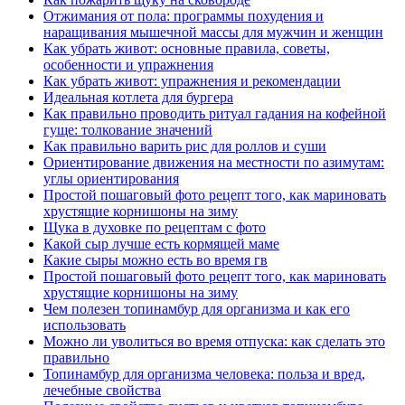
Отжимания от пола: программы похудения и
наращивания мышечной массы для мужчин и женщин
Как убрать живот: основные правила, советы,
особенности и упражнения
Как убрать живот: упражнения и рекомендации
Идеальная котлета для бургера
Как правильно проводить ритуал гадания на кофейной
гуще: толкование значений
Как правильно варить рис для роллов и суши
Ориентирование движения на местности по азимутам:
углы ориентирования
Простой пошаговый фото рецепт того, как мариновать
хрустящие корнишоны на зиму
Щука в духовке по рецептам с фото
Какой сыр лучше есть кормящей маме
Какие сыры можно есть во время гв
Простой пошаговый фото рецепт того, как мариновать
хрустящие корнишоны на зиму
Чем полезен топинамбур для организма и как его
использовать
Можно ли уволиться во время отпуска: как сделать это
правильно
Топинамбур для организма человека: польза и вред,
лечебные свойства