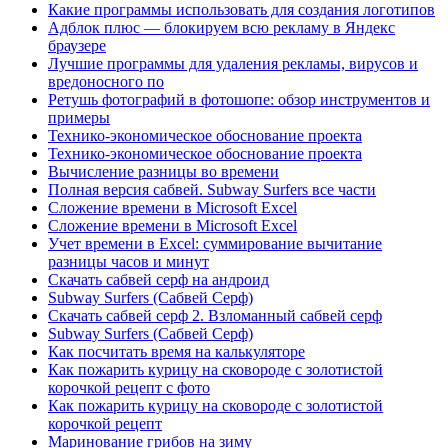
Какие программы использовать для создания логотипов
Адблок плюс — блокируем всю рекламу в Яндекс
браузере
Лучшие программы для удаления рекламы, вирусов и
вредоносного по
Ретушь фотографий в фотошопе: обзор инструментов и
примеры
Технико-экономическое обоснование проекта
Технико-экономическое обоснование проекта
Вычисление разницы во времени
Полная версия сабвей. Subway Surfers все части
Сложение времени в Microsoft Excel
Сложение времени в Microsoft Excel
Учет времени в Excel: суммирование вычитание
разницы часов и минут
Скачать сабвей серф на андроид
Subway Surfers (Сабвей Серф)
Скачать сабвей серф 2. Взломанный сабвей серф
Subway Surfers (Сабвей Серф)
Как посчитать время на калькуляторе
Как пожарить курицу на сковороде с золотистой
корочкой рецепт с фото
Как пожарить курицу на сковороде с золотистой
корочкой рецепт
Маринование грибов на зиму