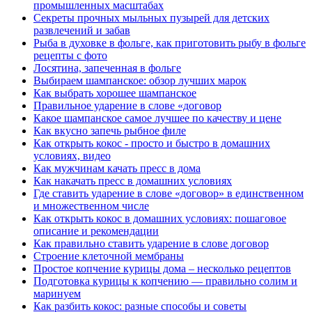
промышленных масштабах
Секреты прочных мыльных пузырей для детских
развлечений и забав
Рыба в духовке в фольге, как приготовить рыбу в фольге
рецепты с фото
Лосятина, запеченная в фольге
Выбираем шампанское: обзор лучших марок
Как выбрать хорошее шампанское
Правильное ударение в слове «договор
Какое шампанское самое лучшее по качеству и цене
Как вкусно запечь рыбное филе
Как открыть кокос - просто и быстро в домашних
условиях, видео
Как мужчинам качать пресс в дома
Как накачать пресс в домашних условиях
Где ставить ударение в слове «договор» в единственном
и множественном числе
Как открыть кокос в домашних условиях: пошаговое
описание и рекомендации
Как правильно ставить ударение в слове договор
Строение клеточной мембраны
Простое копчение курицы дома – несколько рецептов
Подготовка курицы к копчению — правильно солим и
маринуем
Как разбить кокос: разные способы и советы