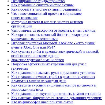
Неофициальное трудоустройство
Как правильно считать чистые активы
Как посчитать чистые активы предприятия
Что такое социальный проект и социальное
проектирование
Методика расчета и анализа чистых активов
организации
Чем отличается рассрочка от кредита, в чем разница
Как организовать законный бизнес в квартире с
минимальными вложениями
Игровая приставка Microsoft Xbox one - «Что лучше
купить Xbox One или PS4?
Как сушить грибы в духовке электрической и газовой:
особенности и рекомендации
Значение мужского имени павел
Подборка эффективных упражнений для рук с
гантелями
Как правильно накачать руки в домашних условиях
Как правильно сушить грибы в домашних условиях
Компот из вишни на каждый день
Как сварить вкусный вишнёвый компот из свежих и
замороженных ягод
Как правильно и вкусно приготовить компот из вишни
Как накачать бицепс без гантелей в домашних условиях
Кто из философов ввел понятие бытие