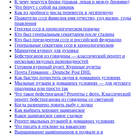
К чему чешутся брови (правая, левая и между бровями)
Что берут с собой на пикник
Как из дробного числа перевести в десятичную
Правители ссср фамилия имя отчество, год жизни, годы
правления
Генсеки ссср в хронологическом порядке
Кто был генеральным секретарем после сталина
Кто был президентом ссср и российской федерации
Генеральные секретари ссср в хронологическом
Маринуем курицу для духовки
Бефстроганов из говядины — классический рецепт и
несколько вкусных разновидностей
Готовим куриный рулет. Куриные рулеты
Почта Германии - Deutsche Post DHL
Как быстро почистить окуня в домашних условиях
Мыльные пузыри в домашних условиях — для детского
праздника или просто так
Что такое бефстроганов? Рецепты с фото. Классический
рецепт бефстроганова из говядины со сметаной
Когда разрешено ловить рыбу с лодки
Как выбрать хорошее шампанское
Какое шампанское самое сладкое
Рецепт мыльных пузырей в домашних условиях
Что писать в отклике на вакансию
Выращивание шампиньонов в подвале и в