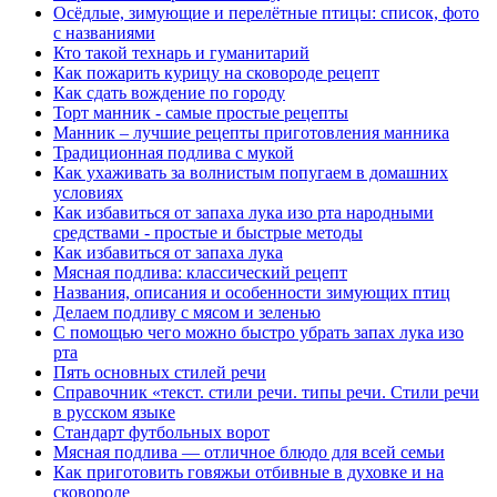
Осёдлые, зимующие и перелётные птицы: список, фото
с названиями
Кто такой технарь и гуманитарий
Как пожарить курицу на сковороде рецепт
Как сдать вождение по городу
Торт манник - самые простые рецепты
Манник – лучшие рецепты приготовления манника
Традиционная подлива с мукой
Как ухаживать за волнистым попугаем в домашних
условиях
Как избавиться от запаха лука изо рта народными
средствами - простые и быстрые методы
Как избавиться от запаха лука
Мясная подлива: классический рецепт
Названия, описания и особенности зимующих птиц
Делаем подливу с мясом и зеленью
С помощью чего можно быстро убрать запах лука изо
рта
Пять основных стилей речи
Справочник «текст. стили речи. типы речи. Стили речи
в русском языке
Стандарт футбольных ворот
Мясная подлива — отличное блюдо для всей семьи
Как приготовить говяжьи отбивные в духовке и на
сковороде