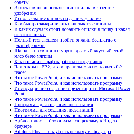
советы
Эффективное использование опилок, в качестве
удобрения
Использование опилок на дачном участке
Как быстро замариновать шашлык из свинины
В каких случаях стоит добавить опилки в почву и какая
от этого польза
Полный тест люшера пройти онлайн бесплатно с
расшифровкой
Шашлык из свинины: маринад самый вкусный, чтобы
мясо было мягким
Как составить график работы сотрудников
Чем открыть FB2, и как правильно использовать fb2
reader
Что такое PowerPoint, и как использовать программу
Что такое PowerPoint, и как использовать программу
Инструкция по созданию презентации в Microsoft Power
Point
Что такое PowerPoint, и как использовать программу
Программы для создания презентаций
Программы для создания презентаций
Что такое PowerPoint, и как использовать программу
Адблок плюс — блокируем всю рекламу в Яндекс
браузере
Adblock Plus — как убрать рекламу из браузера