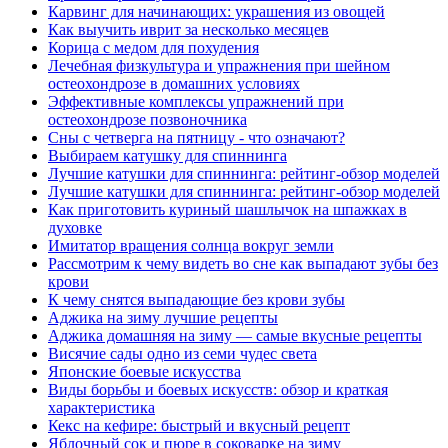
Карвинг для начинающих: украшения из овощей
Как выучить иврит за несколько месяцев
Корица с медом для похудения
Лечебная физкультура и упражнения при шейном
остеохондрозе в домашних условиях
Эффективные комплексы упражнений при
остеохондрозе позвоночника
Сны с четверга на пятницу - что означают?
Выбираем катушку для спиннинга
Лучшие катушки для спиннинга: рейтинг-обзор моделей
Лучшие катушки для спиннинга: рейтинг-обзор моделей
Как приготовить куриный шашлычок на шпажках в
духовке
Имитатор вращения солнца вокруг земли
Рассмотрим к чему видеть во сне как выпадают зубы без
крови
К чему снятся выпадающие без крови зубы
Аджика на зиму лучшие рецепты
Аджика домашняя на зиму — самые вкусные рецепты
Висячие сады одно из семи чудес света
Японские боевые искусства
Виды борьбы и боевых искусств: обзор и краткая
характеристика
Кекс на кефире: быстрый и вкусный рецепт
Яблочный сок и пюре в соковарке на зиму