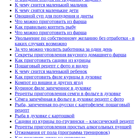
К чему снится маленький мальчик
К чему снятся маленькие дети
Овощной суп для похудения и диеты
Что можно приготовить из фарша
Как правильно коптить рыбу
Что можно приготовить из фарша
Увольнение по собственному желанию без отработки - в
каких случаях возможно
За что можно уволить работника за один день
Секреты приготовления вкусного домашнего фарша
Как приготовить сациви из курицы
Пошаговый рецепт с фото и видео
К чему снится маленький ребенок
Как приготовить филе курицы в духовке
Компот из вишни и других ягод
Куриное филе запеченное в духовке
Рецепты приготовления семги в фольге в духовке
Сёмга запечённая в фольге в духовке рецепт с фото
Рыба, запеченная по-русски с картофелем: пошаговый
рецепт
Рыба в духовке с картошкой
Сациви из курицы по-грузински – классический рецепт
Рецепты приготовления простых алкогольных пуншей
Отжимания от пола (программа тренировок)
Как пожарить щуку на сковороде