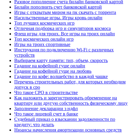
Разовое пополнение счета билайн банковской картой
Билайн пополнить счет банковской картой
Игры с открытым миром на пк скачать с торрента
Насильственные игры. Игры кровь онлайн
Топ лучших космических игр
Отличная подборка игр и симуляторов космоса
Флеш игры для троих. Все игры на троих онлайн
Топ космических онлайн игр
Игры на троих спортивные
Инструкция по подключению Wi-Fi с различных
устройств
Выбираем карту памяти: тип, объем, скорость
Гадание на кофейной гуще онлайн
Гадание на кофейной гуще на любовь
Гадание по кофе: волшебство в каждой чашке
Перечень строительных работ, для которых необходим
допуск в сро
Что такое СРО в строительстве
Как наложить и зарегистрировать обременение на
квартиру или другую собственность физическому лицу
Заполнение декларации з ндфл
Что такое лицевой счет в банке
Судебный приказ о взыскании задолженности по
кредиту: что делать
Нюансы начисления амортизации основных средств