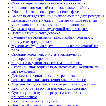
Самые смертоносные боевые искусства мира
Как варить ароматный сок в соковарке из яблок
Яблочный сок в соковарке: рецепт с фото
Выбор камня для женщины-скорпиона по дате рождения
Как замариновать курицу — самые лучшие рецепты
маринадов для запекания, жарки и шашлыка
Вареная аджика на зиму, лучший рецепт с фото
Значение имени саша девочка
Ежедневные отжимания - какой эффект они дают,
пользу или вред приносят
Мужчинам будет интересно: польза от отжиманий от
пола
Сахарная корка: как очистить кастрюлю от
пригоревшего варенья
Какую пользу приносят отжимания от пола
Скорпион знак зодиака камень талисман женщина по
дате рождения
Детские запеканки — лучшие рецепты
Развитие навыка скорочтения самостоятельно
Упражнения для снижения артериального давления
Как приготовить роллы в домашних условиях
Суши и роллы: лучшие рецепты и советы по
приготовлению
Как приготовить суши дома
Очередной отпуск по трудовому кодексу