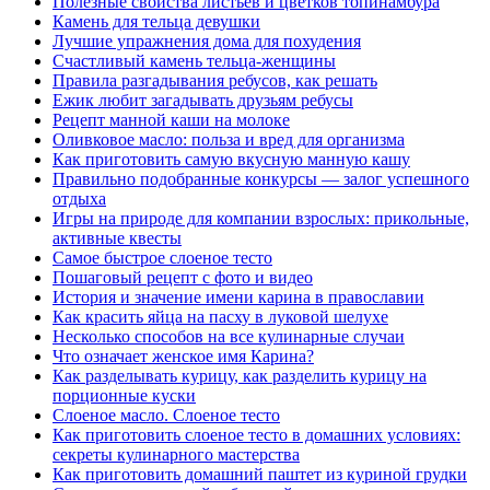
Полезные свойства листьев и цветков топинамбура
Камень для тельца девушки
Лучшие упражнения дома для похудения
Счастливый камень тельца-женщины
Правила разгадывания ребусов, как решать
Ежик любит загадывать друзьям ребусы
Рецепт манной каши на молоке
Оливковое масло: польза и вред для организма
Как приготовить самую вкусную манную кашу
Правильно подобранные конкурсы — залог успешного
отдыха
Игры на природе для компании взрослых: прикольные,
активные квесты
Самое быстрое слоеное тесто
Пошаговый рецепт с фото и видео
История и значение имени карина в православии
Как красить яйца на пасху в луковой шелухе
Несколько способов на все кулинарные случаи
Что означает женское имя Карина?
Как разделывать курицу, как разделить курицу на
порционные куски
Слоеное масло. Слоеное тесто
Как приготовить слоеное тесто в домашних условиях:
секреты кулинарного мастерства
Как приготовить домашний паштет из куриной грудки