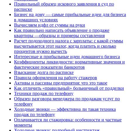
Правильный образец искового заявления в суд по
расписке
Бизнес на дому — самые прибыльные идеи для бизнеса
в домашних условиях
Вычисляем ндфл от суммы на руки
Как правильно написать объявление о продаже
квартиры —образцы и примеры составления
Расчет подоходного налога с зарплаты: с какой суммы
высчитывается этот налог, когда платить и сколько
процентов нужно вычесть
Интересные и прибыльные идеи домашнего бизнеса
Коэффициенты ликвидности: нормативные значения и
фактические показатели банкротов
Взыскание долга по расписке
Правила оформления на работу стажеров
Активы и пассивы предприятия: что это такое
Как отличить «правильный» больничный от подделки
Техники продаж по телефону
Образец разговора менеджера по продажам услуг по
телефону
Холодные звонки — эффективна ли такая техника
продаж по телефону
Оплачивается ли стажировка: особенности и частные
моменты
Холодные звонки: подробный инструктаж