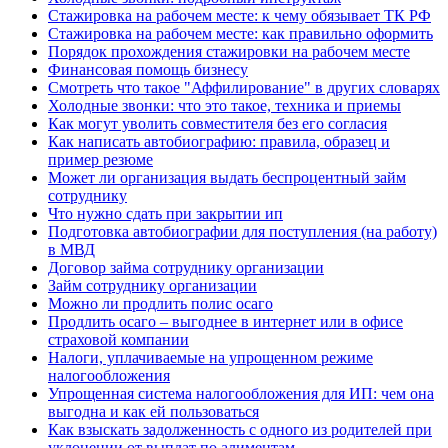
Стажировка на рабочем месте: к чему обязывает ТК РФ
Стажировка на рабочем месте: как правильно оформить
Порядок прохождения стажировки на рабочем месте
Финансовая помощь бизнесу
Смотреть что такое "Аффилирование" в других словарях
Холодные звонки: что это такое, техника и приемы
Как могут уволить совместителя без его согласия
Как написать автобиографию: правила, образец и
пример резюме
Может ли организация выдать беспроцентный займ
сотруднику
Что нужно сдать при закрытии ип
Подготовка автобиографии для поступления (на работу)
в МВД
Договор займа сотруднику организации
Займ сотруднику организации
Можно ли продлить полис осаго
Продлить осаго – выгоднее в интернет или в офисе
страховой компании
Налоги, уплачиваемые на упрощенном режиме
налогообложения
Упрощенная система налогообложения для ИП: чем она
выгодна и как ей пользоваться
Как взыскать задолженность с одного из родителей при
уклонении от выплат по алиментам