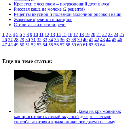
Креветки с чесноком – потрясающий дуэт вкуса!
Рисовая каша на молоке (2 рецепта)
Рецепты вкусной и полезной молочной рисовой каши
Жареные креветки в панцире
Стили языка и стили речи
1
2
3
4
5
6
7
8
9
10
11
12
13
14
15
16
17
18
19
20
21
22
23
24
25
26
27
28
29
30
31
32
33
34
35
36
37
38
39
40
41
42
43
44
45
46
47
48
49
50
51
52
53
54
55
56
57
58
59
60
61
62
63
64
Еще по теме статьи:
Джем из крыжовника:
как приготовить самый вкусный десерт – четыре
способа заготовки крыжовникового джема на зиму