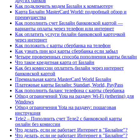
других банков
Как подключить модем Билайн к компьютеру
Карта Билайн MasterCard World: подробный обзор и
преимущества
Как пополнить счет Билайн банковской картой —
варианты оплаты через телефон или интернет
Как оплатить услуги билайн банковской карточкой
через интернет
Как положить с карты сбербанка на телефон
Как узнать пин код карты сбербанка если забыл
Четыре проверенных способа пополнения карты билайн
Что такое кредитная карта от Билайн
Как без комиссии оплатить билайн через интернет
банковской картой
Премиальная карта MasterCard World Билайн
Платежные карты Билайн: Standart, World, PayPass
Как пополнить баланс телефона с карты сбербанка
Обход ограничений Yota на раздачу Wi-Fi (tethering) для
Windows
Обход ограничения Yota на раздачу: пошаговая
инструкция
Tele2 – Пополнить счет Теле2 с банковской карты
онлайн без комиссии
Что делать, если не работает Интернет в "Билайне"?
Что делать, если не работает Интернет в "Билайне"?