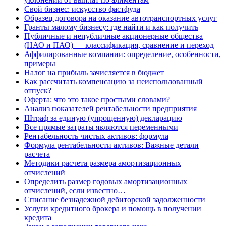
Свой бизнес: искусство фастфуда
Образец договора на оказание автотранспортных услуг
Гранты малому бизнесу: где найти и как получить
Публичные и непубличные акционерные общества
(НАО и ПАО) — классификация, сравнение и переход
Аффилированные компании: определение, особенности,
примеры
Налог на прибыль зачисляется в бюджет
Как рассчитать компенсацию за неиспользованный
отпуск?
Оферта: что это такое простыми словами?
Анализ показателей рентабельности предприятия
Штраф за единую (упрощенную) декларацию
Все прямые затраты являются переменными
Рентабельность чистых активов: формула
Формула рентабельности активов: Важные детали
расчета
Методики расчета размера амортизационных
отчислений
Определить размер годовых амортизационных
отчислений, если известно…
Списание безнадежной дебиторской задолженности
Услуги кредитного брокера и помощь в получении
кредита