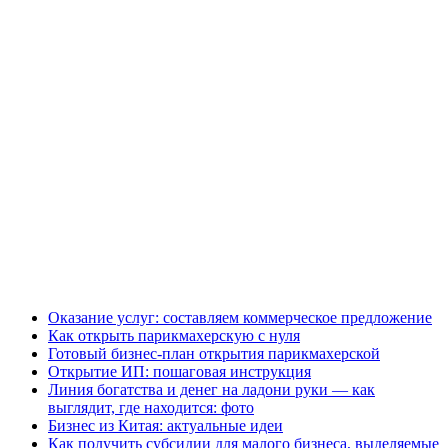
Оказание услуг: составляем коммерческое предложение
Как открыть парикмахерскую с нуля
Готовый бизнес-план открытия парикмахерской
Открытие ИП: пошаговая инструкция
Линия богатства и денег на ладони руки — как
выглядит, где находится: фото
Бизнес из Китая: актуальные идеи
Как получить субсидии для малого бизнеса, выделяемые