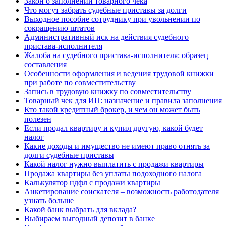
Закон о заполнении товарного чека
Что могут забрать судебные приставы за долги
Выходное пособие сотруднику при увольнении по
сокращению штатов
Административный иск на действия судебного
пристава-исполнителя
Жалоба на судебного пристава-исполнителя: образец
составления
Особенности оформления и ведения трудовой книжки
при работе по совместительству
Запись в трудовую книжку по совместительству
Товарный чек для ИП: назначение и правила заполнения
Кто такой кредитный брокер, и чем он может быть
полезен
Если продал квартиру и купил другую, какой будет
налог
Какие доходы и имущество не имеют право отнять за
долги судебные приставы
Какой налог нужно выплатить с продажи квартиры
Продажа квартиры без уплаты подоходного налога
Калькулятор ндфл с продажи квартиры
Анкетирование соискателя – возможность работодателя
узнать больше
Какой банк выбрать для вклада?
Выбираем выгодный депозит в банке