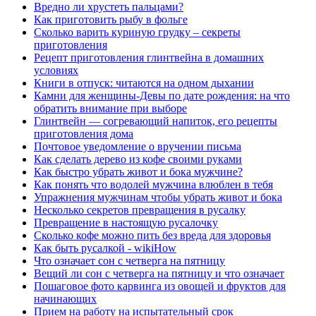
Вредно ли хрустеть пальцами?
Как приготовить рыбу в фольге
Сколько варить куриную грудку – секреты
приготовления
Рецепт приготовления глинтвейна в домашних
условиях
Книги в отпуск: читаются на одном дыхании
Камни для женщины-Девы по дате рождения: на что
обратить внимание при выборе
Глинтвейн — согревающий напиток, его рецепты
приготовления дома
Почтовое уведомление о вручении письма
Как сделать дерево из кофе своими руками
Как быстро убрать живот и бока мужчине?
Как понять что водолей мужчина влюблен в тебя
Упражнения мужчинам чтобы убрать живот и бока
Несколько секретов превращения в русалку
Превращение в настоящую русалочку
Сколько кофе можно пить без вреда для здоровья
Как быть русалкой - wikiHow
Что означает сон с четверга на пятницу
Вещий ли сон с четверга на пятницу и что означает
Пошаговое фото карвинга из овощей и фруктов для
начинающих
Прием на работу на испытательный срок