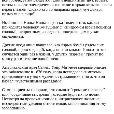
все громче, затем раздается гулкий неприятный звук взрыва,
потом какое-то электрическое шипение и яркая вспышка света
перед глазами, словно кто-то направил яркий луч фонаря
прямо мне в лицо".
Именно так Нильс Нильсен рассказывает о том, каково
приходится человеку, живущему с "синдромом взрывающейся
головы", неприятным, а подчас и повергающим в ужас
ощущением.
Другие люди описывают его, как взрыв бомбы рядом с их
головой, происходящий, когда они засыпают. У кого-то это
случается один раз в жизни, у других "взрывы" гремят по
многу раз в течение одной ночи.
Американский врач Сайлас Уэйр Митчелл впервые описал
это заболевание в 1876 году, когда исследовал симптомы,
проявлявшиеся у двух мужчин, страдавших от того, что он
назвал "чувственными разрядами".
Сами пациенты говорили, что слышат "громкие колокола"
или "орудийные выстрелы", которые будят их по ночам.
Несмотря на провокационное и интригующее название,
исследователи уделяли относительно мало внимания этому
заболеванию.