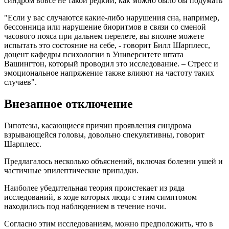
синдром вовсе не такой редкий, как можно было бы подумать
"Если у вас случаются какие-либо нарушения сна, например,
бессонница или нарушение биоритмов в связи со сменой
часового пояса при дальнем перелете, вы вполне можете
испытать это состояние на себе, - говорит Билл Шарплесс,
доцент кафедры психологии в Университете штата
Вашингтон, который проводил это исследование. – Стресс и
эмоциональное напряжение также влияют на частоту таких
случаев".
Внезапное отключение
Гипотезы, касающиеся причин проявления синдрома
взрывающейся головы, довольно спекулятивны, говорит
Шарплесс.
Предлагалось несколько объяснений, включая болезни ушей и
частичные эпилептические припадки.
Наиболее убедительная теория проистекает из ряда
исследований, в ходе которых люди с этим симптомом
находились под наблюдением в течение ночи.
Согласно этим исследованиям, можно предположить, что в