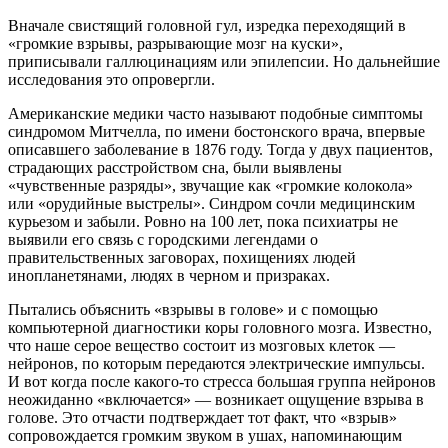
Вначале свистящий головной гул, изредка переходящий в
«громкие взрывы, разрывающие мозг на куски»,
приписывали галлюцинациям или эпилепсии. Но дальнейшие
исследования это опровергли.
Американские медики часто называют подобные симптомы
синдромом Митчелла, по имени бостонского врача, впервые
описавшего заболевание в 1876 году. Тогда у двух пациентов,
страдающих расстройством сна, были выявлены
«чувственные разряды», звучащие как «громкие колокола»
или «орудийные выстрелы». Синдром сочли медицинским
курьезом и забыли. Ровно на 100 лет, пока психиатры не
выявили его связь с городскими легендами о
правительственных заговорах, похищениях людей
инопланетянами, людях в черном и призраках.
Пытались объяснить «взрывы в голове» и с помощью
компьютерной диагностики коры головного мозга. Известно,
что наше серое вещество состоит из мозговых клеток —
нейронов, по которым передаются электрические импульсы.
И вот когда после какого-то стресса большая группа нейронов
неожиданно «включается» — возникает ощущение взрыва в
голове. Это отчасти подтверждает тот факт, что «взрыв»
сопровождается громким звуком в ушах, напоминающим