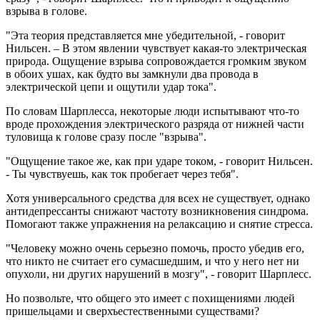
взрыва в голове.
"Эта теория представляется мне убедительной, - говорит
Нильсен. – В этом явлении чувствует какая-то электрическая
природа. Ощущение взрыва сопровождается громким звуком
в обоих ушах, как будто вы замкнули два провода в
электрической цепи и ощутили удар тока".
По словам Шарплесса, некоторые люди испытывают что-то
вроде прохождения электрического разряда от нижней части
туловища к голове сразу после "взрыва".
"Ощущение такое же, как при ударе током, - говорит Нильсен.
- Ты чувствуешь, как ток пробегает через тебя".
Хотя универсального средства для всех не существует, однако
антидепрессанты снижают частоту возникновения синдрома.
Помогают также упражнения на релаксацию и снятие стресса.
"Человеку можно очень серьезно помочь, просто убедив его,
что никто не считает его сумасшедшим, и что у него нет ни
опухоли, ни других нарушений в мозгу", - говорит Шарплесс.
Но позвольте, что общего это имеет с похищениями людей
пришельцами и сверхъестественными существами?