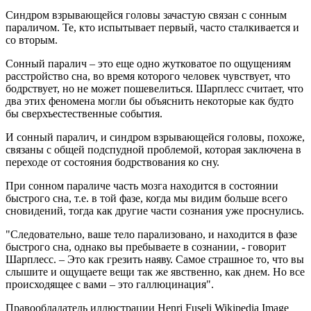
Синдром взрывающейся головы зачастую связан с сонным
параличом. Те, кто испытывает первый, часто сталкивается и
со вторым.
Сонный паралич – это еще одно жутковатое по ощущениям
расстройство сна, во время которого человек чувствует, что
бодрствует, но не может пошевелиться. Шарплесс считает, что
два этих феномена могли бы объяснить некоторые как будто
бы сверхъестественные события.
И сонный паралич, и синдром взрывающейся головы, похоже,
связаны с общей подспудной проблемой, которая заключена в
переходе от состояния бодрствования ко сну.
При сонном параличе часть мозга находится в состоянии
быстрого сна, т.е. в той фазе, когда мы видим больше всего
сновидений, тогда как другие части сознания уже проснулись.
"Следовательно, ваше тело парализовано, и находится в фазе
быстрого сна, однако вы пребываете в сознании, - говорит
Шарплесс. – Это как грезить наяву. Самое страшное то, что вы
слышите и ощущаете вещи так же явственно, как днем. Но все
происходящее с вами – это галлюцинация".
Правообладатель иллюстрации
Henri Fuseli Wikipedia Image