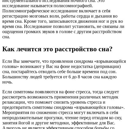
инструментального исследования ночного сна. Это
исследование называется полисомнографией.
Полисомнографическое исследование включает в себя
регистрацию мозговых волн, работы сердца и дыхания во
время сна. Кроме того, записываются движения ног и рук во
время сна. Исследование позволит установить, не связаны ли
ощущения громких звуков в голове с другим расстройством
сна.
Как лечится это расстройство сна?
Если Вы замечаете, что проявления синдрома «взрывающейся
головы» возникают у Вас на фоне недостатка (депривации)
сна, постарайтесь отводить себе больше времени под сон.
Большинству людей требуется от 6 до 8 часов сна каждую
ночь.
Если симптомы появляются на фоне стресса, тогда следует
рассмотреть возможность применения различных методик
релаксации, что поможет снизить уровень стресса и
предотвратить симптомы синдрома «взрывающейся головы».
Мероприятия по снижению стресса могут включать в себя
непродолжительные прогулки, чтение перед отходом ко сну,
занятия йогой и другие методики, эффективные для Вас.
Алкоголь не является эффективным способом борьбы со