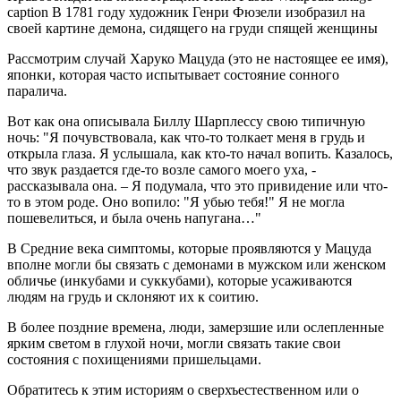
caption
В 1781 году художник Генри Фюзели изобразил на
своей картине демона, сидящего на груди спящей женщины
Рассмотрим случай Харуко Мацуда (это не настоящее ее имя),
японки, которая часто испытывает состояние сонного
паралича.
Вот как она описывала Биллу Шарплессу свою типичную
ночь: "Я почувствовала, как что-то толкает меня в грудь и
открыла глаза. Я услышала, как кто-то начал вопить. Казалось,
что звук раздается где-то возле самого моего уха, -
рассказывала она. – Я подумала, что это привидение или что-
то в этом роде. Оно вопило: "Я убью тебя!" Я не могла
пошевелиться, и была очень напугана…"
В Средние века симптомы, которые проявляются у Мацуда
вполне могли бы связать с демонами в мужском или женском
обличье (инкубами и суккубами), которые усаживаются
людям на грудь и склоняют их к соитию.
В более поздние времена, люди, замерзшие или ослепленные
ярким светом в глухой ночи, могли связать такие свои
состояния с похищениями пришельцами.
Обратитесь к этим историям о сверхъестественном или о