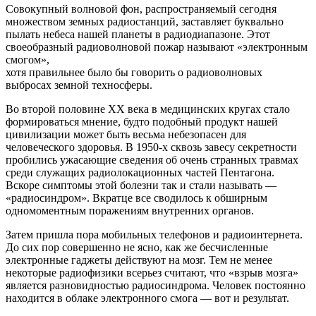
Совокупный волновой фон, распространяемый сегодня
множеством земных радиостанций, заставляет буквально
пылать небеса нашей планеты в радиодиапазоне. Этот
своеобразный радиоволновой пожар называют «электронным
смогом»,
хотя правильнее было бы говорить о радиоволновых
выбросах земной техносферы.
Во второй половине XX века в медицинских кругах стало
формироваться мнение, будто подобный продукт нашей
цивилизации может быть весьма небезопасен для
человеческого здоровья. В 1950-х сквозь завесу секретности
пробились ужасающие сведения об очень странных травмах
среди служащих радиолокационных частей Пентагона.
Вскоре симптомы этой болезни так и стали называть —
«радиосиндром». Вкратце все сводилось к обширным
одномоментным поражениям внутренних органов.
Затем пришла пора мобильных телефонов и радиоинтернета.
До сих пор совершенно не ясно, как же бесчисленные
электронные гаджеты действуют на мозг. Тем не менее
некоторые радиофизики всерьез считают, что «взрыв мозга»
является разновидностью радиосиндрома. Человек постоянно
находится в облаке электронного смога — вот и результат.