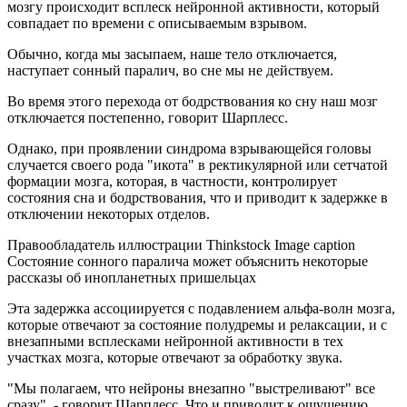
мозгу происходит всплеск нейронной активности, который
совпадает по времени с описываемым взрывом.
Обычно, когда мы засыпаем, наше тело отключается,
наступает сонный паралич, во сне мы не действуем.
Во время этого перехода от бодрствования ко сну наш мозг
отключается постепенно, говорит Шарплесс.
Однако, при проявлении синдрома взрывающейся головы
случается своего рода "икота" в ректикулярной или сетчатой
формации мозга, которая, в частности, контролирует
состояния сна и бодрствования, что и приводит к задержке в
отключении некоторых отделов.
Правообладатель иллюстрации
Thinkstock Image caption
Состояние сонного паралича может объяснить некоторые
рассказы об инопланетных пришельцах
Эта задержка ассоциируется с подавлением альфа-волн мозга,
которые отвечают за состояние полудремы и релаксации, и с
внезапными всплесками нейронной активности в тех
участках мозга, которые отвечают за обработку звука.
"Мы полагаем, что нейроны внезапно "выстреливают" все
сразу", - говорит Шарплесс. Что и приводит к ощущению