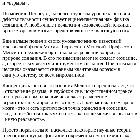
и «взрывы».
По мнению Пенроуза, на более глубоком уровне квантовой
действительности существует еще неизвестная нам физика
сознания. А необычные проявления человеческой психики,
вроде «взрывов мозга», представляют ее «квантовую тень».
Еще дальше пошел в своих умозаключениях известный
московский физик Михаил Борисович Менский. Профессор
Менский предложил оригинальное решение вопроса о
природе сознания. В его понимании мозг не создает сознание,
а, скорее, сам является инструментом сознания. При этом мозг
человека оказывается связанным квантовым образом в
единую систему со всем мирозданием.
Концепция квантового сознания Менского предполагает, что
«отключение разума» в глубоком сне, искусственном трансе
или при сонном параличе исключает разделение
вероятностных миров друг от друга. Получается, что «взрыв
мозга» это и есть критическая точка разделения сознания,
когда оно «бьется как муха о стекло», но не может вырваться в
«иную реальность».
Просто поразительно, насколько некоторые научные теории
превосходят куцые фантазии современных «фэнтезийных»