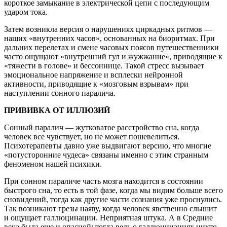
короткое замыкание в электрической цепи с последующим
ударом тока.
Затем возникла версия о нарушениях циркадных ритмов —
наших «внутренних часов», основанных на биоритмах. При
дальних перелетах и смене часовых поясов путешественники
часто ощущают «внутренний гул и жужжание», приводящие к
«тяжести в голове» и бессоннице. Такой стресс вызывает
эмоциональное напряжение и всплески нейронной
активности, приводящие к «мозговым взрывам» при
наступлении сонного паралича.
ПРИВИВКА ОТ ИЛЛЮЗИЙ
Сонный паралич — жутковатое расстройство сна, когда
человек все чувствует, но не может пошевелиться.
Психотерапевты давно уже выдвигают версию, что многие
«потусторонние чудеса» связаны именно с этим странным
феноменом нашей психики.
При сонном параличе часть мозга находится в состоянии
быстрого сна, то есть в той фазе, когда мы видим больше всего
сновидений, тогда как другие части сознания уже проснулись.
Так возникают грезы наяву, когда человек явственно слышит
и ощущает галлюцинации. Неприятная штука. А в Средние
века была еще и опасной: тогда ведь о галлюцинациях никто