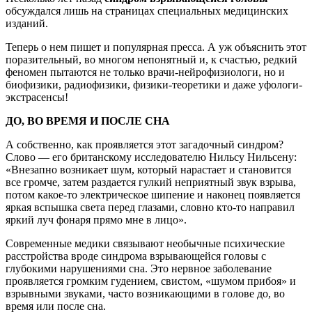
обсуждался лишь на страницах специальных медицинских
изданий.
Теперь о нем пишет и популярная пресса. А уж объяснить этот
поразительный, во многом непонятный и, к счастью, редкий
феномен пытаются не только врачи-нейрофизиологи, но и
биофизики, радиофизики, физики-теоретики и даже уфологи-
экстрасенсы!
ДО, ВО ВРЕМЯ И ПОСЛЕ СНА
А собственно, как проявляется этот загадочный синдром?
Слово — его британскому исследователю Нильсу Нильсену:
«Внезапно возникает шум, который нарастает и становится
все громче, затем раздается гулкий неприятный звук взрыва,
потом какое-то электрическое шипение и наконец появляется
яркая вспышка света перед глазами, словно кто-то направил
яркий луч фонаря прямо мне в лицо».
Современные медики связывают необычные психические
расстройства вроде синдрома взрывающейся головы с
глубокими нарушениями сна. Это нервное заболевание
проявляется громким гудением, свистом, «шумом прибоя» и
взрывными звуками, часто возникающими в голове до, во
время или после сна.