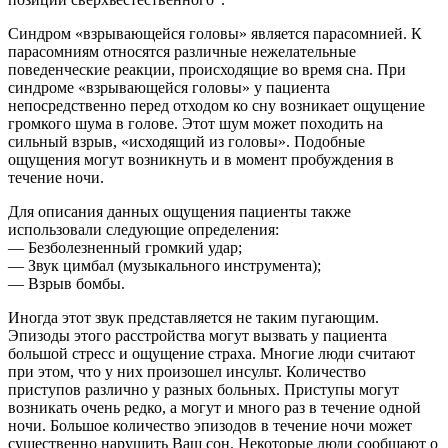
Синдром «взрывающейся головы» является парасомнией. К
парасомниям относятся различные нежелательные
поведенческие реакции, происходящие во время сна. При
синдроме «взрывающейся головы» у пациента
непосредственно перед отходом ко сну возникает ощущение
громкого шума в голове. Этот шум может походить на
сильный взрыв, «исходящий из головы». Подобные
ощущения могут возникнуть и в момент пробуждения в
течение ночи.
Для описания данных ощущения пациенты также
использовали следующие определения:
— Безболезненный громкий удар;
— Звук цимбал (музыкального инструмента);
— Взрыв бомбы.
Иногда этот звук представляется не таким пугающим.
Эпизоды этого расстройства могут вызвать у пациента
большой стресс и ощущение страха. Многие люди считают
при этом, что у них произошел инсульт. Количество
приступов различно у разных больных. Приступы могут
возникать очень редко, а могут и много раз в течение одной
ночи. Большое количество эпизодов в течение ночи может
существенно нарушить Ваш сон. Некоторые люди сообщают о