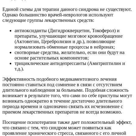
Единой схемы для терапии данного синдрома не существуют.
Однако большинство врачей-неврологов используют
следующие группы лекарственных средств:
антиоксиданты (Дигидрокверцетин, Токоферол) и
препараты, улучшающие мозговое кровообращение
(Актовегин, Церебролизин и др.), позволяющие
нормализовать обменные процессы в нейронах;
снотворные средства, желательно, если они будут на
основе растительных компонентов;
трициклические антидепрессанты (Амитриптилин и
т.д.).
Эффективность подобного медикаментозного лечения
постоянно ставиться под сомнение в связи с отсутствием
длительного наблюдения за больными. Подобная сложность
возникает в результате того, что сами по себе приступы могут
возникать однократно в течение достаточно длительного
периода времени и однозначно связать их исчезновение с
приемом лекарственных препаратов не всегда возможно.
Посещение психотерапии также дает положительный эффект,
что связано с тем, что синдром может появиться как
проявление хронического стресса, связанного с его личной