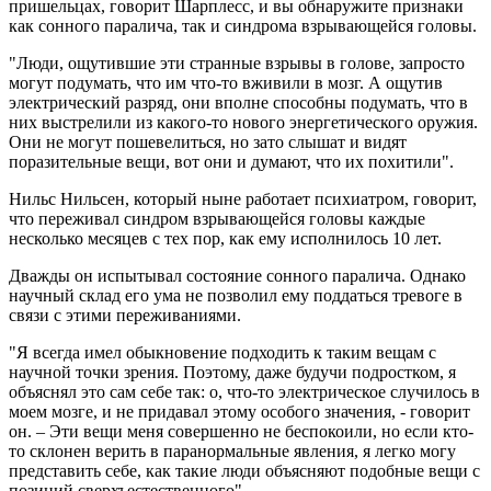
пришельцах, говорит Шарплесс, и вы обнаружите признаки
как сонного паралича, так и синдрома взрывающейся головы.
"Люди, ощутившие эти странные взрывы в голове, запросто
могут подумать, что им что-то вживили в мозг. А ощутив
электрический разряд, они вполне способны подумать, что в
них выстрелили из какого-то нового энергетического оружия.
Они не могут пошевелиться, но зато слышат и видят
поразительные вещи, вот они и думают, что их похитили".
Нильс Нильсен, который ныне работает психиатром, говорит,
что переживал синдром взрывающейся головы каждые
несколько месяцев с тех пор, как ему исполнилось 10 лет.
Дважды он испытывал состояние сонного паралича. Однако
научный склад его ума не позволил ему поддаться тревоге в
связи с этими переживаниями.
"Я всегда имел обыкновение подходить к таким вещам с
научной точки зрения. Поэтому, даже будучи подростком, я
объяснял это сам себе так: о, что-то электрическое случилось в
моем мозге, и не придавал этому особого значения, - говорит
он. – Эти вещи меня совершенно не беспокоили, но если кто-
то склонен верить в паранормальные явления, я легко могу
представить себе, как такие люди объясняют подобные вещи с
позиций сверхъестественного".