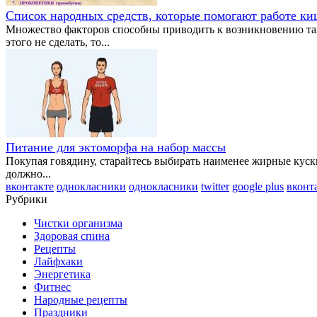
Список народных средств, которые помогают работе к
Множество факторов способны приводить к возникновению тако
этого не сделать, то...
Питание для эктоморфа на набор массы
Покупая говядину, старайтесь выбирать наименее жирные куск
должно...
вконтакте
однокласники
однокласники
twitter
google plus
вконт
Рубрики
Чистки организма
Здоровая спина
Рецепты
Лайфхаки
Энергетика
Фитнес
Народные рецепты
Праздники