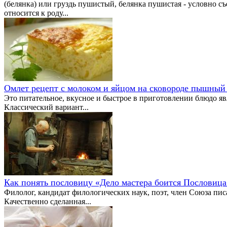
(белянка) или груздь пушистый, белянка пушистая - условно 
относится к роду...
Омлет рецепт с молоком и яйцом на сковороде пышный
Это питательное, вкусное и быстрое в приготовлении блюдо яв
Классический вариант...
Как понять пословицу «Дело мастера боится Пословица
Филолог, кандидат филологических наук, поэт, член Союза пи
Качественно сделанная...