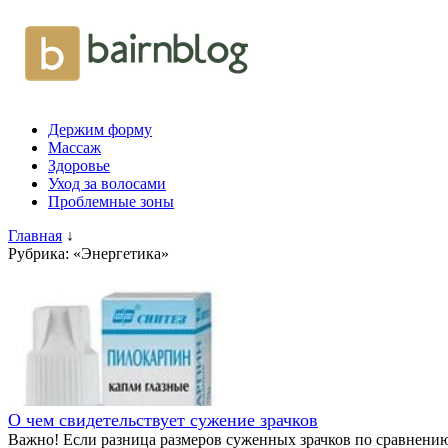
Держим форму
Массаж
Здоровье
Уход за волосами
Проблемные зоны
Главная
↓
Рубрика: «Энергетика»
О чем свидетельствует сужение зрачков
Важно! Если разница размеров суженных зрачков по сравнению 