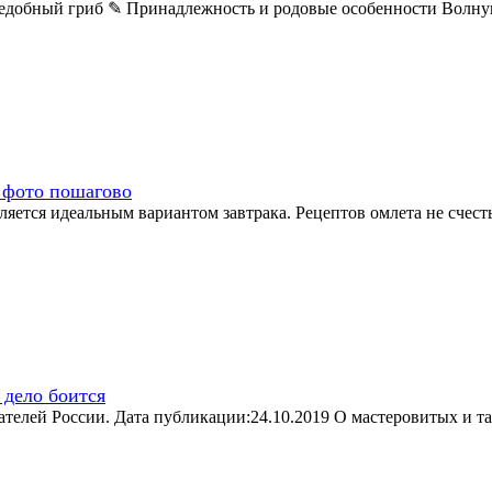
съедобный гриб ✎ Принадлежность и родовые особенности Волнуш
 фото пошагово
ляется идеальным вариантом завтрака. Рецептов омлета не счест
 дело боится
сателей России. Дата публикации:24.10.2019 О мастеровитых и 