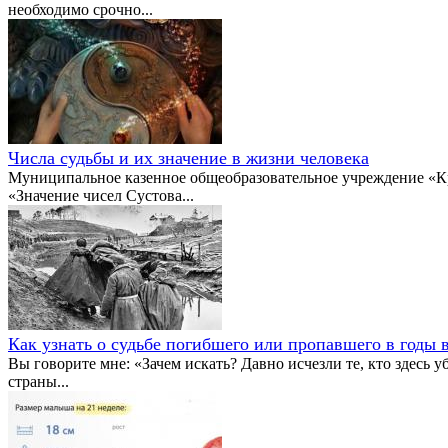
необходимо срочно...
Числа судьбы и их значение в жизни человека
Муниципальное казенное общеобразовательное учреждение «Кр
«Значение чисел Сустова...
Как узнать о судьбе погибшего или пропавшего в годы 
Вы говорите мне: «Зачем искать? Давно исчезли те, кто здесь 
страны...