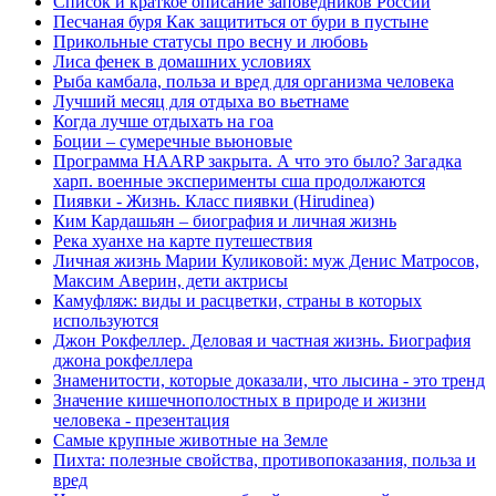
Список и краткое описание заповедников России
Песчаная буря Как защититься от бури в пустыне
Прикольные статусы про весну и любовь
Лиса фенек в домашних условиях
Рыба камбала, польза и вред для организма человека
Лучший месяц для отдыха во вьетнаме
Когда лучше отдыхать на гоа
Боции – сумеречные вьюновые
Программа HAARP закрыта. А что это было? Загадка
харп. военные эксперименты сша продолжаются
Пиявки - Жизнь. Класс пиявки (Hirudinea)
Ким Кардашьян – биография и личная жизнь
Река хуанхе на карте путешествия
Личная жизнь Марии Куликовой: муж Денис Матросов,
Максим Аверин, дети актрисы
Камуфляж: виды и расцветки, страны в которых
используются
Джон Рокфеллер. Деловая и частная жизнь. Биография
джона рокфеллера
Знаменитости, которые доказали, что лысина - это тренд
Значение кишечнополостных в природе и жизни
человека - презентация
Самые крупные животные на Земле
Пихта: полезные свойства, противопоказания, польза и
вред