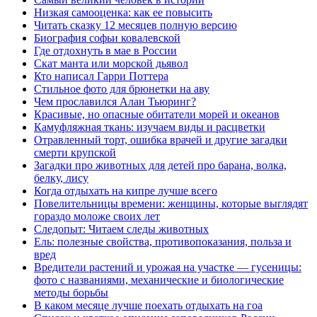
Низкая самооценка: как ее повысить
Читать сказку 12 месяцев полную версию
Биография софьи ковалевской
Где отдохнуть в мае в России
Скат манта или морской дьявол
Кто написал Гарри Поттера
Стильное фото для брюнетки на аву
Чем прославился Алан Тьюринг?
Красивые, но опасные обитатели морей и океанов
Камуфляжная ткань: изучаем виды и расцветки
Отравленный торт, ошибка врачей и другие загадки
смерти крупской
Загадки про животных для детей про барана, волка,
белку, лису
Когда отдыхать на кипре лучше всего
Повелительницы времени: женщины, которые выглядят
гораздо моложе своих лет
Следопыт: Читаем следы животных
Ель: полезные свойства, противопоказания, польза и
вред
Вредители растений и урожая на участке — гусеницы:
фото с названиями, механические и биологические
методы борьбы
В каком месяце лучше поехать отдыхать на гоа