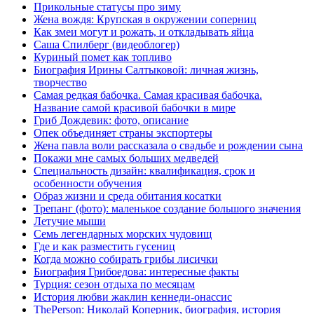
Прикольные статусы про зиму
Жена вождя: Крупская в окружении соперниц
Как змеи могут и рожать, и откладывать яйца
Саша Спилберг (видеоблогер)
Куриный помет как топливо
Биография Ирины Салтыковой: личная жизнь,
творчество
Самая редкая бабочка. Самая красивая бабочка.
Название самой красивой бабочки в мире
Гриб Дождевик: фото, описание
Опек объединяет страны экспортеры
Жена павла воли рассказала о свадьбе и рождении сына
Покажи мне самых больших медведей
Специальность дизайн: квалификация, срок и
особенности обучения
Образ жизни и среда обитания косатки
Трепанг (фото): маленькое создание большого значения
Летучие мыши
Семь легендарных морских чудовищ
Где и как разместить гусениц
Когда можно собирать грибы лисички
Биография Грибоедова: интересные факты
Турция: сезон отдыха по месяцам
История любви жаклин кеннеди-онассис
ThePerson: Николай Коперник, биография, история