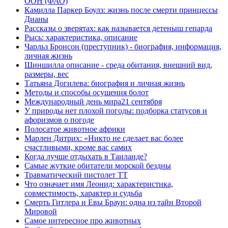
ООН (ФАО)
Камилла Паркер Боулз: жизнь после смерти принцессы
Дианы
Рассказы о зверятах: как называется детеныш гепарда
Рысь: характеристика, описание
Чарльз Бронсон (преступник) - биография, информация,
личная жизнь
Шиншилла описание - среда обитания, внешний вид,
размеры, вес
Татьяна Догилева: биография и личная жизнь
Методы и способы осушения болот
Международный день мира21 сентября
У природы нет плохой погоды: подборка статусов и
афоризмов о погоде
Полосатое животное африки
Марлен Дитрих: «Никто не сделает вас более
счастливыми, кроме вас самих
Когда лучше отдыхать в Таиланде?
Самые жуткие обитатели морской бездны
Травматический пистолет ТТ
Что означает имя Леонид: характеристика,
совместимость, характер и судьба
Смерть Гитлера и Евы Браун: одна из тайн Второй
Мировой
Самое интересное про животных