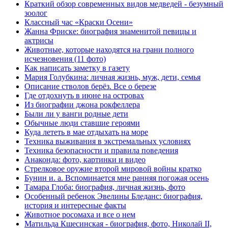
Краткий обзор современных видов медведей - безумный
зоолог
Классный час «Краски Осени»
Жанна Фриске: биография знаменитой певицы и
актрисы
Животные, которые находятся на грани полного
исчезновения (11 фото)
Как написать заметку в газету
Мария Голубкина: личная жизнь, муж, дети, семья
Описание стволов берёз. Все о березе
Где отдохнуть в июне на островах
Из биографии джона рокфеллера
Были ли у ванги родные дети
Обычные люди ставшие героями
Куда лететь в мае отдыхать на море
Техника выживания в экстремальных условиях
Техника безопасности и правила поведения
Анаконда: фото, картинки и видео
Стрелковое оружие второй мировой войны кратко
Бунин и. а. Вспоминается мне ранняя погожая осень
Тамара Глоба: биография, личная жизнь, фото
Особенный ребенок Эвелины Бледанс: биография,
история и интересные факты
Животное росомаха и все о нем
Матильда Кшесинская - биография, фото, Николай II,