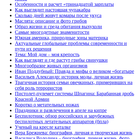
Особенности и расчет «тринадцатой зарплаты
Как выглядит настоящая чупакабра
Сколько дней живут комары после укуса
Маслята: описание и фото грибов
Образ жизни и среда обитания выхухоли
Самые многодетные знаменитости
Южная америка, природные зоны материка
Актуальные глобальные проблемы современности и
пути их решения
Тема: Мой дом – моя крепость
Как выглядят и где растут грибы свинушки
Многообразие живых организмов
Иван Поддубный: Правда и мифы о великом «богатыре
Васильев Александр: историк моды, личная жизнь
Трагичная история семьи овечкиных, примеривших на
себя роль террористов
Пистолет-пулемет системы Шпагина: Барабанная дробь
Красной Армии
Коротко о метательных ножах
Праздники и развлечения в апеле на кипре
Беспилотник: обзор российских и зарубежных
беспилотных летательных аппаратов (бпла)
Ученый на кресле каталке
Вера Брежнева: биография, личная и творческая жизнь
Василиса Володина – биография, личная жизнь, фото