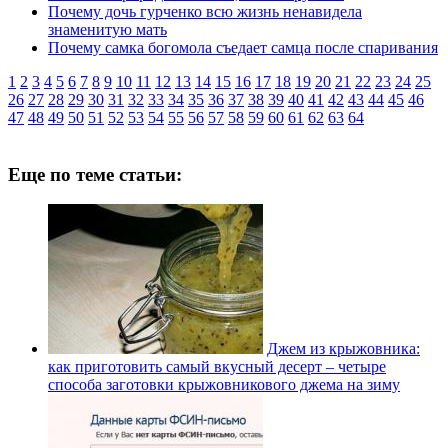
Почему дочь гурченко всю жизнь ненавидела
знаменитую мать
Почему самка богомола съедает самца после спаривания
1
2
3
4
5
6
7
8
9
10
11
12
13
14
15
16
17
18
19
20
21
22
23
24
25
26
27
28
29
30
31
32
33
34
35
36
37
38
39
40
41
42
43
44
45
46
47
48
49
50
51
52
53
54
55
56
57
58
59
60
61
62
63
64
Еще по теме статьи:
Джем из крыжовника:
как приготовить самый вкусный десерт – четыре
способа заготовки крыжовникового джема на зиму