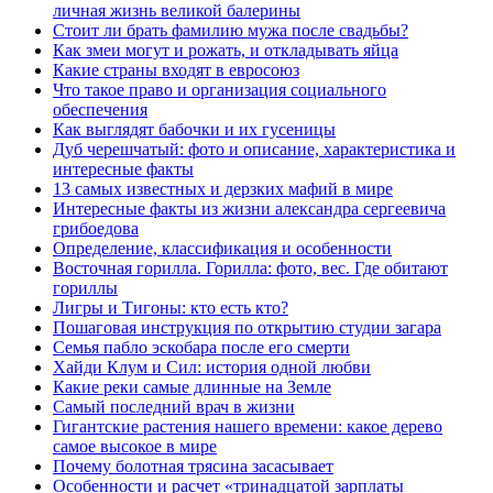
личная жизнь великой балерины
Стоит ли брать фамилию мужа после свадьбы?
Как змеи могут и рожать, и откладывать яйца
Какие страны входят в евросоюз
Что такое право и организация социального
обеспечения
Как выглядят бабочки и их гусеницы
Дуб черешчатый: фото и описание, характеристика и
интересные факты
​13 cамых известных и дерзких мафий в мире
Интересные факты из жизни александра сергеевича
грибоедова
Определение, классификация и особенности
Восточная горилла. Горилла: фото, вес. Где обитают
гориллы
Лигры и Тигоны: кто есть кто?
Пошаговая инструкция по открытию студии загара
Семья пабло эскобара после его смерти
Хайди Клум и Сил: история одной любви
Какие реки самые длинные на Земле
Самый последний врач в жизни
Гигантские растения нашего времени: какое дерево
самое высокое в мире
Почему болотная трясина засасывает
Особенности и расчет «тринадцатой зарплаты