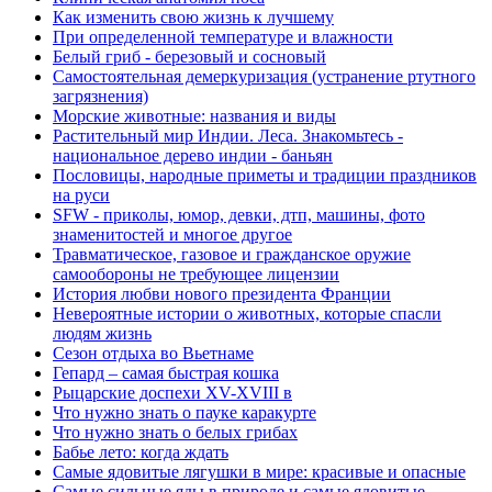
Как изменить свою жизнь к лучшему
При определенной температуре и влажности
Белый гриб - березовый и сосновый
Самостоятельная демеркуризация (устранение ртутного
загрязнения)
Морские животные: названия и виды
Растительный мир Индии. Леса. Знакомьтесь -
национальное дерево индии - баньян
Пословицы, народные приметы и традиции праздников
на руси
SFW - приколы, юмор, девки, дтп, машины, фото
знаменитостей и многое другое
Травматическое, газовое и гражданское оружие
самообороны не требующее лицензии
История любви нового президента Франции
Невероятные истории о животных, которые спасли
людям жизнь
Сезон отдыха во Вьетнаме
Гепард – самая быстрая кошка
Рыцарские доспехи XV-XVIII в
Что нужно знать о пауке каракурте
Что нужно знать о белых грибах
Бабье лето: когда ждать
Самые ядовитые лягушки в мире: красивые и опасные
Самые сильные яды в природе и самые ядовитые