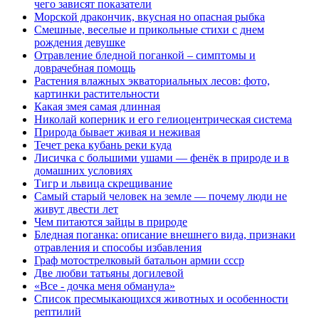
чего зависят показатели
Морской дракончик, вкусная но опасная рыбка
Смешные, веселые и прикольные стихи с днем
рождения девушке
Отравление бледной поганкой – симптомы и
доврачебная помощь
Растения влажных экваториальных лесов: фото,
картинки растительности
Какая змея самая длинная
Николай коперник и его гелиоцентрическая система
Природа бывает живая и неживая
Течет река кубань реки куда
Лисичка с большими ушами — фенёк в природе и в
домашних условиях
Тигр и львица скрещивание
Самый старый человек на земле — почему люди не
живут двести лет
Чем питаются зайцы в природе
Бледная поганка: описание внешнего вида, признаки
отравления и способы избавления
Граф мотострелковый батальон армии ссср
Две любви татьяны догилевой
«Все - дочка меня обманула»
Список пресмыкающихся животных и особенности
рептилий