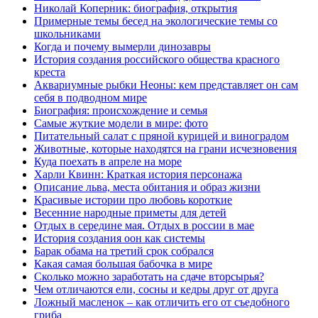
Николай Коперник: биография, открытия
Примерные темы бесед на экологические темы со
школьниками
Когда и почему вымерли динозавры
История создания российского общества красного
креста
Аквариумные рыбки Неоны: кем представляет он сам
себя в подводном мире
Биография: происхождение и семья
Самые жуткие модели в мире: фото
Питательный салат с пряной курицей и виноградом
Животные, которые находятся на грани исчезновения
Куда поехать в апреле на море
Харли Квинн: Краткая история персонажа
Описание льва, места обитания и образ жизни
Красивые истории про любовь короткие
Весенние народные приметы для детей
Отдых в середине мая. Отдых в россии в мае
История создания оон как системы
Барак обама на третий срок собрался
Какая самая большая бабочка в мире
Сколько можно заработать на сдаче вторсырья?
Чем отличаются ели, сосны и кедры друг от друга
Ложный масленок – как отличить его от съедобного
гриба