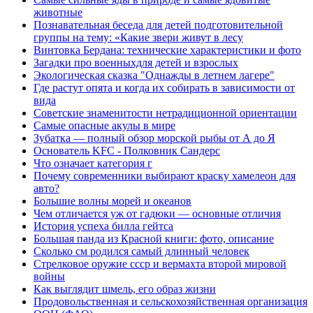
животные
Познавательная беседа для детей подготовительной
группы на тему: «Какие звери живут в лесу
Винтовка Бердана: технические характеристики и фото
Загадки про военныхдля детей и взрослых
Экологическая сказка "Однажды в летнем лагере"
Где растут опята и когда их собирать в зависимости от
вида
Советские знаменитости нетрадиционной ориентации
Самые опасные акулы в мире
Зубатка — полный обзор морской рыбы от А до Я
Основатель KFC - Полковник Сандерс
Что означает категория г
Почему современники выбирают краску хамелеон для
авто?
Большие волны морей и океанов
Чем отличается уж от гадюки — основные отличия
История успеха билла гейтса
Большая панда из Красной книги: фото, описание
Сколько см родился самый длинный человек
Стрелковое оружие ссср и вермахта второй мировой
войны
Как выглядит шмель, его образ жизни
Продовольственная и сельскохозяйственная организация