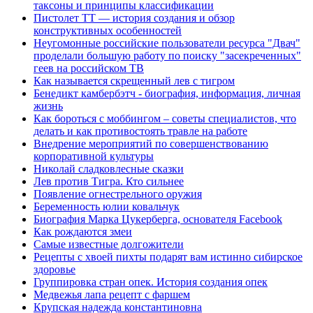
таксоны и принципы классификации
Пистолет ТТ — история создания и обзор
конструктивных особенностей
Неугомонные российские пользователи ресурса "Двач"
проделали большую работу по поиску "засекреченных"
геев на российском ТВ
Как называется скрещенный лев с тигром
Бенедикт камбербэтч - биография, информация, личная
жизнь
Как бороться с моббингом – советы специалистов, что
делать и как противостоять травле на работе
Внедрение мероприятий по совершенствованию
корпоративной культуры
Николай сладковлесные сказки
Лев против Тигра. Кто сильнее
Появление огнестрельного оружия
Беременность юлии ковальчук
Биография Марка Цукерберга, основателя Facebook
Как рождаются змеи
Самые известные долгожители
Рецепты с хвоей пихты подарят вам истинно сибирское
здоровье
Группировка стран опек. История создания опек
Медвежья лапа рецепт с фаршем
Крупская надежда константиновна