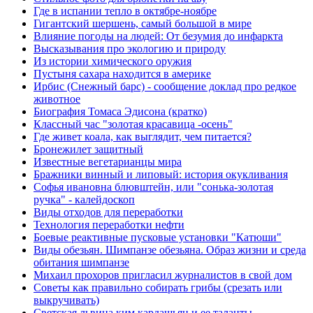
Где в испании тепло в октябре-ноябре
Гигантский шершень, самый большой в мире
Влияние погоды на людей: От безумия до инфаркта
Высказывания про экологию и природу
Из истории химического оружия
Пустыня сахара находится в америке
Ирбис (Снежный барс) - сообщение доклад про редкое
животное
Биография Томаса Эдисона (кратко)
Классный час "золотая красавица -осень"
Где живет коала, как выглядит, чем питается?
Бронежилет защитный
Известные вегетарианцы мира
Бражники винный и липовый: история окукливания
Софья ивановна блювштейн, или "сонька-золотая
ручка" - калейдоскоп
Виды отходов для переработки
Технология переработки нефти
Боевые реактивные пусковые установки "Катюши"
Виды обезьян. Шимпанзе обезьяна. Образ жизни и среда
обитания шимпанзе
Михаил прохоров пригласил журналистов в свой дом
Советы как правильно собирать грибы (срезать или
выкручивать)
Светская львица ким кардашьян и ее таланты