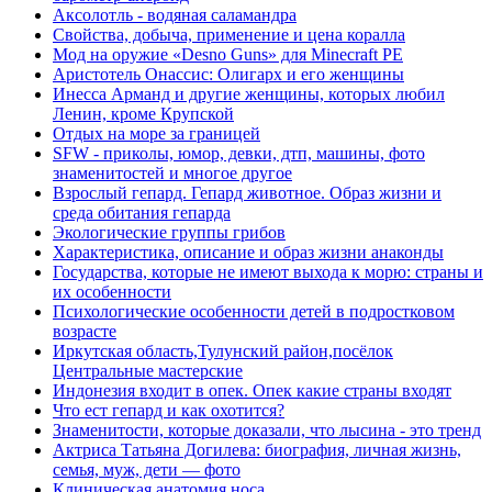
Аксолотль - водяная саламандра
Свойства, добыча, применение и цена коралла
Мод на оружие «Desno Guns» для Minecraft PE
Аристотель Онассис: Олигарх и его женщины
Инесса Арманд и другие женщины, которых любил
Ленин, кроме Крупской
Отдых на море за границей
SFW - приколы, юмор, девки, дтп, машины, фото
знаменитостей и многое другое
Взрослый гепард. Гепард животное. Образ жизни и
среда обитания гепарда
Экологические группы грибов
Характеристика, описание и образ жизни анаконды
Государства, которые не имеют выхода к морю: страны и
их особенности
Психологические особенности детей в подростковом
возрасте
Иркутская область,Тулунский район,посёлок
Центральные мастерские
Индонезия входит в опек. Опек какие страны входят
Что ест гепард и как охотится?
Знаменитости, которые доказали, что лысина - это тренд
Актриса Татьяна Догилева: биография, личная жизнь,
семья, муж, дети — фото
Клиническая анатомия носа