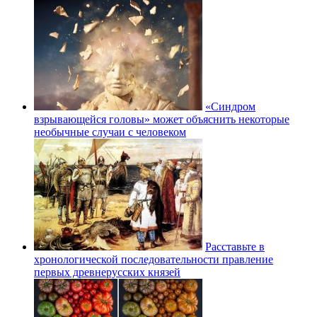
«Синдром
взрывающейся головы» может объяснить некоторые
необычные случаи с человеком
Расставьте в
хронологической последовательности правление
первых древнерусских князей