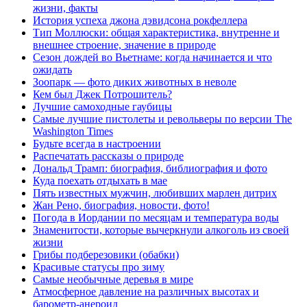
жизни, факты
История успеха джона дэвидсона рокфеллера
Тип Моллюски: общая характеристика, внутренне и
внешнее строение, значение в природе
Сезон дождей во Вьетнаме: когда начинается и что
ожидать
Зоопарк — фото диких животных в неволе
Кем был Джек Потрошитель?
Лучшие самоходные гаубицы
Самые лучшие пистолеты и револьверы по версии The
Washington Times
Будьте всегда в настроении
Распечатать рассказы о природе
Дональд Трамп: биография, библиография и фото
Куда поехать отдыхать в мае
Пять известных мужчин, любивших марлен дитрих
Жан Рено, биография, новости, фото!
Погода в Иордании по месяцам и температура воды
Знаменитости, которые вычеркнули алкоголь из своей
жизни
Грибы подберезовики (обабки)
Красивые статусы про зиму
Самые необычные деревья в мире
Атмосферное давление на различных высотах и
барометр-анероид