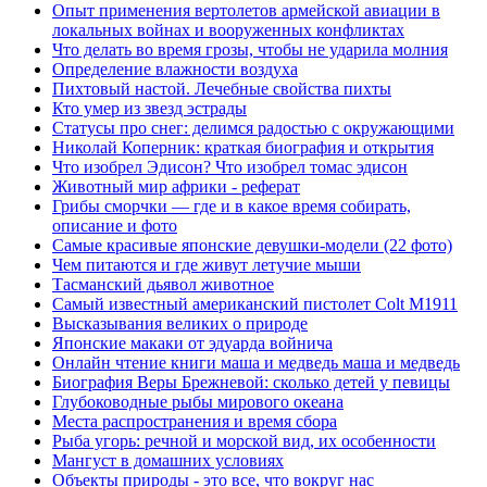
Опыт применения вертолетов армейской авиации в
локальных войнах и вооруженных конфликтах
Что делать во время грозы, чтобы не ударила молния
Определение влажности воздуха
Пихтовый настой. Лечебные свойства пихты
Кто умер из звезд эстрады
Статусы про снег: делимся радостью с окружающими
Николай Коперник: краткая биография и открытия
Что изобрел Эдисон? Что изобрел томас эдисон
Животный мир африки - реферат
Грибы сморчки — где и в какое время собирать,
описание и фото
Самые красивые японские девушки-модели (22 фото)
Чем питаются и где живут летучие мыши
Тасманский дьявол животное
Самый известный американский пистолет Colt М1911
Высказывания великих о природе
Японские макаки от эдуарда войнича
Онлайн чтение книги маша и медведь маша и медведь
Биография Веры Брежневой: сколько детей у певицы
Глубоководные рыбы мирового океана
Места распространения и время сбора
Рыба угорь: речной и морской вид, их особенности
Мангуст в домашних условиях
Объекты природы - это все, что вокруг нас