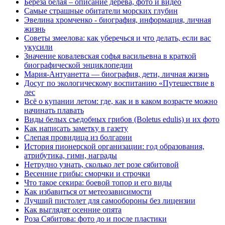
Берёза белая – описание дерева, фото и видео
Самые страшные обитатели морских глубин
Эвелина хромченко - биография, информация, личная
жизнь
Cоветы змеелова: как уберечься и что делать, если вас
укусили
Значение ковалевская софья васильевна в краткой
биографической энциклопедии
Мария-Антуанетта — биография, дети, личная жизнь
Досуг по экологическому воспитанию «Путешествие в
лес
Всё о купании летом: где, как и в каком возрасте можно
начинать плавать
Виды белых съедобных грибов (Boletus edulis) и их фото
Как написать заметку в газету
Слепая провидица из болгарии
История пионерской организации: год образования,
атрибутика, гимн, награды
Нетрудно узнать, сколько лет розе сябитовой
Весенние грибы: сморчки и строчки
Что такое секира: боевой топор и его виды
Как избавиться от метеозависимости
Лучший пистолет для самообороны без лицензии
Как выглядят осенние опята
Роза Сябитова: фото до и после пластики