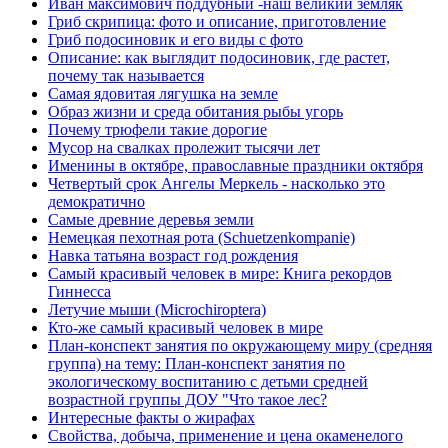
Иван максимович поддубный -наш великий земляк
Гриб скрипица: фото и описание, приготовление
Гриб подосиновик и его виды с фото
Описание: как выглядит подосиновик, где растет,
почему так называется
Самая ядовитая лягушка на земле
Образ жизни и среда обитания рыбы угорь
Почему трюфели такие дорогие
Мусор на свалках пролежит тысячи лет
Именины в октябре, православные праздники октября
Четвертый срок Ангелы Меркель - насколько это
демократично
Самые древние деревья земли
Немецкая пехотная рота (Schuetzenkompanie)
Навка татьяна возраст год рождения
Самый красивый человек в мире: Книга рекордов
Гиннесса
Летучие мыши (Мiсrосhirорtеrа)
Кто-же самый красивый человек в мире
План-конспект занятия по окружающему миру (средняя
группа) на тему: План-конспект занятия по
экологическому воспитанию с детьми средней
возрастной группы ДОУ "Что такое лес?
Интересные факты о жирафах
Свойства, добыча, применение и цена окаменелого