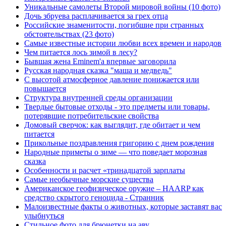
Уникальные самолеты Второй мировой войны (10 фото)
Дочь збруева расплачивается за грех отца
Российские знаменитости, погибшие при странных
обстоятельствах (23 фото)
Самые известные истории любви всех времен и народов
Чем питается лось зимой в лесу?
Бывшая жена Eminem'а впервые заговорила
Русская народная сказка "маша и медведь"
С высотой атмосферное давление понижается или
повышается
Структура внутренней среды организации
Твердые бытовые отходы - это предметы или товары,
потерявшие потребительские свойства
Домовый сверчок: как выглядит, где обитает и чем
питается
Прикольные поздравления григорию с днем рождения
Народные приметы о зиме — что поведает морозная
сказка
Особенности и расчет «тринадцатой зарплаты
Самые необычные морские существа
Американское геофизическое оружие – HAARP как
средство скрытого геноцида - Странник
Малоизвестные факты о животных, которые заставят вас
улыбнуться
Стильное фото для брюнетки на аву