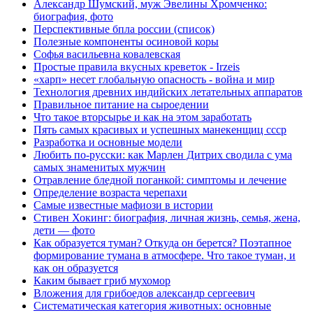
Александр Шумский, муж Эвелины Хромченко:
биография, фото
Перспективные бпла россии (список)
Полезные компоненты осиновой коры
Софья васильевна ковалевская
Простые правила вкусных креветок - Irzeis
«харп» несет глобальную опасность - война и мир
Технология древних индийских летательных аппаратов
Правильное питание на сыроедении
Что такое вторсырье и как на этом заработать
Пять самых красивых и успешных манекенщиц ссср
Разработка и основные модели
Любить по-русски: как Марлен Дитрих сводила с ума
самых знаменитых мужчин
Отравление бледной поганкой: симптомы и лечение
Определение возраста черепахи
Самые известные мафиози в истории
Стивен Хокинг: биография, личная жизнь, семья, жена,
дети — фото
Как образуется туман? Откуда он берется? Поэтапное
формирование тумана в атмосфере. Что такое туман, и
как он образуется
Каким бывает гриб мухомор
Вложения для грибоедов александр сергеевич
Систематическая категория животных: основные