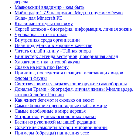
дерева
Маяковский владимир - кем быть
Майнкрафт 1.7 9 на оружие. Мод на оружие «Desno
Guns» для Minecraft PE
Красивые статусы про зиму
Сергей астахов - биография, информация, личная жизнь
Чупакабра - это что такое
Внутренняя среда организации
Иван поддубный в хорошем качестве
Читать онлайн книгу «Тайная опора
Винчестер: легенда вестернов, покорившая Запад
Характеристика китовой акулы
Сказка на ночь про Весну
Причины, последствия и защита исчезающих видов
флоры и фауны
Светозвуковое и ультразвуковое оружие самообороны
Дональд Трамп - биография, личная жизнь: Миллиардер,
который любит Россию
Как живет бегемот и сколько он весит
Самые большие пресноводные рыбы в мире
Самые необычные в мире деревья
Устройство ручных осколочных гранат
Басни из рукописей младшей редакции
Советские самолеты второй мировой войны
Примеры (образцы) написания эссе