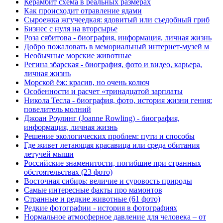
Керамбит схема в реальных размерах
Как происходит отравление ядами
Сыроежка жгучеедкая: ядовитый или съедобный гриб
Бизнес с нуля на вторсырье
Роза сябитова - биография, информация, личная жизнь
Добро пожаловать в мемориальный интернет-музей м
Необычные морские животные
Регина збарская - биография, фото и видео, карьера,
личная жизнь
Морской ёж: красив, но очень колюч
Особенности и расчет «тринадцатой зарплаты
Никола Тесла - биография, фото, история жизни гения:
повелитель молний
Джоан Роулинг (Joanne Rowling) - биография,
информация, личная жизнь
Решение экологических проблем: пути и способы
Где живет летающая красавица или среда обитания
летучей мыши
Российские знаменитости, погибшие при странных
обстоятельствах (23 фото)
Восточная сибирь: величие и суровость природы
Самые интересные факты про мамонтов
Странные и редкие животные (61 фото)
Редкие фотографии - история в фотографиях
Нормальное атмосферное давление для человека – от