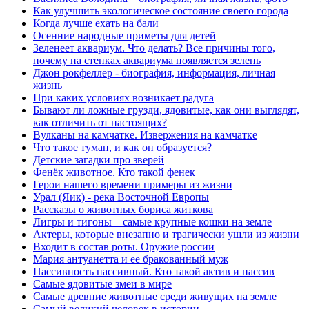
Как улучшить экологическое состояние своего города
Когда лучше ехать на бали
Осенние народные приметы для детей
Зеленеет аквариум. Что делать? Все причины того,
почему на стенках аквариума появляется зелень
Джон рокфеллер - биография, информация, личная
жизнь
При каких условиях возникает радуга
Бывают ли ложные грузди, ядовитые, как они выглядят,
как отличить от настоящих?
Вулканы на камчатке. Извержения на камчатке
Что такое туман, и как он образуется?
Детские загадки про зверей
Фенёк животное. Кто такой фенек
Герои нашего времени примеры из жизни
Урал (Яик) - река Восточной Европы
Рассказы о животных бориса житкова
Лигры и тигоны – самые крупные кошки на земле
Актеры, которые внезапно и трагически ушли из жизни
Входит в состав роты. Оружие россии
Мария антуанетта и ее бракованный муж
Пассивность пассивный. Кто такой актив и пассив
Самые ядовитые змеи в мире
Самые древние животные среди живущих на земле
Самый великий человек в истории