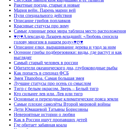
Ракетные поезда, старые и новые
Мария вейн. Парень марии вей
Пули специального действия
Описание грибов поплавков
Красивые статусы про зиму
Самые длинные реки мира таблица место расположения
♥ღ♥Александр Лазарев-младший: «Любовь сносила
голову многим в нашем роду»♥ღ♥
Описание елки, выращивание дерева и уход за ним
Осенние грибы подберезовики: виды, где растут и как
выглядят
Самый старый человек в россии
Обитатели океанического дна, глубоководные рыбы
Как попасть в спецназ ФСБ
Змея Titanoboa. Самая большая змея
Лучшие статусы про осень со смыслом
Тигр с белым окрасом. Зверь – Белый тигр
Кто сильнее лев или. Лев или тигр
Основные и переходные климатические пояса земли
Самые плохие самолёты Второй мировой войны
Дети Юмашевой Татьяны Борисовны
Невероятные истории о любви
Как в России ищут пропавших детей
Где обитает забавная коала