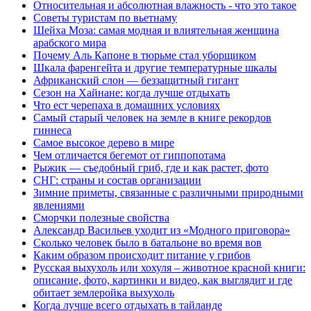
Относительная и абсолютная влажность - что это такое
Советы туристам по вьетнаму
Шейха Моза: самая модная и влиятельная женщина
арабского мира
Почему Аль Капоне в тюрьме стал уборщиком
Шкала фаренгейта и другие температурные шкалы
Африканский слон — беззащитный гигант
Сезон на Хайнане: когда лучше отдыхать
Что ест черепаха в домашних условиях
Cамый старый человек на земле в книге рекордов
гиннеса
Самое высокое дерево в мире
Чем отличается бегемот от гиппопотама
Рыжик — съедобный гриб, где и как растет, фото
СНГ: страны и состав организации
Зимние приметы, связанные с различными природными
явлениями
Сморчки полезные свойства
Александр Васильев уходит из «Модного приговора»
Сколько человек было в батальоне во время вов
Каким образом происходит питание у грибов
Русская выхухоль или хохуля – животное красной книги:
описание, фото, картинки и видео, как выглядит и где
обитает землеройка выхухоль
Когда лучше всего отдыхать в тайланде