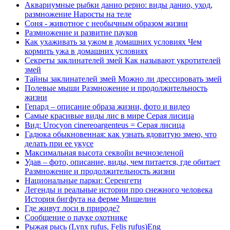
Аквариумные рыбки данио рерио: виды данио, уход,
размножение Наросты на теле
Соня - животное с необычным образом жизни
Размножение и развитие пауков
Как ухаживать за ужом в домашних условиях Чем
кормить ужа в домашних условиях
Секреты заклинателей змей Как называют укротителей
змей
Тайны заклинателей змей Можно ли дрессировать змей
Полевые мыши Размножение и продолжительность
жизни
Гепард – описание образа жизни, фото и видео
Самые красивые виды лис в мире Серая лисица
Вид: Urocyon cinereoargenteus = Серая лисица
Гадюка обыкновенная: как узнать ядовитую змею, что
делать при ее укусе
Максимальная высота секвойи вечнозеленой
Удав – фото, описание, виды, чем питается, где обитает
Размножение и продолжительность жизни
Национальные парки: Серенгети
Легенды и реальные истории про снежного человека
История бигфута на ферме Мишелин
Где живут лоси в природе?
Сообщение о пауке охотнике
Рыжая рысь (Lynx rufus, Felis rufus)Eng