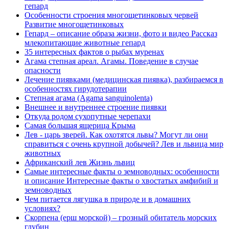
гепард
Особенности строения многощетинковых червей
Развитие многощетинковых
Гепард – описание образа жизни, фото и видео Рассказ
млекопитающие животные гепард
​35 интересных фактов о рыбах муренах
Агама степная ареал. Агамы. Поведение в случае
опасности
Лечение пиявками (медицинская пиявка), разбираемся в
особенностях гирудотерапии
Степная агама (Agama sanguinolenta)
Внешнее и внутреннее строение пиявки
Откуда родом сухопутные черепахи
Самая большая ящерица Крыма
Лев - царь зверей. Как охотятся львы? Могут ли они
справиться с очень крупной добычей? Лев и львица мир
животных
Африканский лев Жизнь львиц
Самые интересные факты о земноводных: особенности
и описание Интересные факты о хвостатых амфибий и
земноводных
Чем питается лягушка в природе и в домашних
условиях?
Скорпена (ерш морской) – грозный обитатель морских
глубин