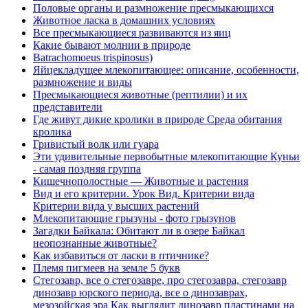
Половые органы и размножение пресмыкающихся
Животное ласка в домашних условиях
Все пресмыкающиеся развиваются из яиц
Какие бывают молнии в природе
Batrachomoeus trispinosus)
Яйцекладущее млекопитающее: описание, особенности,
размножение и виды
Пресмыкающиеся животные (рептилии) и их
представители
Где живут дикие кролики в природе Среда обитания
кролика
Гривистый волк или гуара
Эти удивительные первобытные млекопитающие Куньи
- самая поздняя группа
Кишечнополостные — Животные и растения
Вид и его критерии. Урок Вид. Критерии вида
Критерии вида у высших растений
Млекопитающие грызуны - фото грызунов
Загадки Байкала: Обитают ли в озере Байкал
неопознанные животные?
Как избавиться от ласки в птичнике?
Племя пигмеев на земле 5 букв
Стегозавр, все о стегозавре, про стегозавра, стегозавр
динозавр юрского периода, все о динозаврах,
мезозойская эра Как выглядит динозавр пластинами на