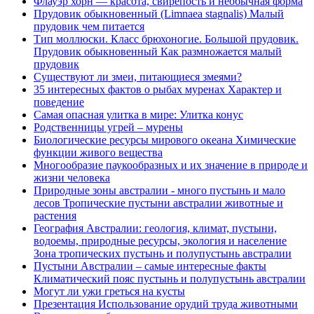
Флауэр хорн — красота, свирепость и необычная форма
Прудовик обыкновенный (Limnaea stagnalis) Малый
прудовик чем питается
Тип моллюски. Класс брюхоногие. Большой прудовик.
Прудовик обыкновенный Как размножается малый
прудовик
Существуют ли змеи, питающиеся змеями?
​35 интересных фактов о рыбах муренах Характер и
поведение
Самая опасная улитка в мире: Улитка конус
Родственницы угрей – мурены
Биологические ресурсы мирового океана Химические
функции живого вещества
Многообразие паукообразных и их значение в природе и
жизни человека
Природные зоны австралии - много пустынь и мало
лесов Тропические пустыни австралии животные и
растения
География Австралии: геология, климат, пустыни,
водоемы, природные ресурсы, экология и население
Зона тропических пустынь и полупустынь австралии
Пустыни Австралии – самые интересные факты
Климатический пояс пустынь и полупустынь австралии
Могут ли ужи греться на кусты
Презентация Использование орудий труда животными