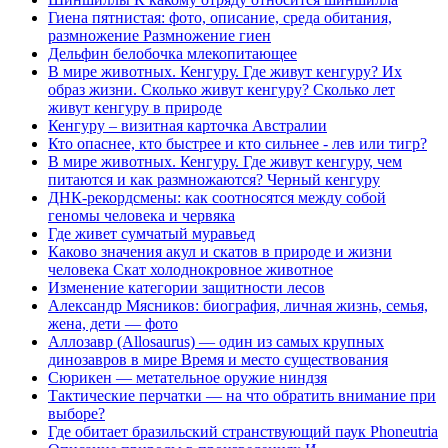
Гиена пятнистая: фото, описание, среда обитания,
размножение Размножение гиен
Дельфин белобочка млекопитающее
В мире животных. Кенгуру. Где живут кенгуру? Их
образ жизни. Сколько живут кенгуру? Сколько лет
живут кенгуру в природе
Кенгуру – визитная карточка Австралии
Кто опаснее, кто быстрее и кто сильнее - лев или тигр?
В мире животных. Кенгуру. Где живут кенгуру, чем
питаются и как размножаются? Черный кенгуру
ДНК-рекордсмены: как соотносятся между собой
геномы человека и червяка
Где живет сумчатый муравьед
Каково значения акул и скатов в природе и жизни
человека Скат холоднокровное животное
Изменение категории защитности лесов
Александр Мясников: биография, личная жизнь, семья,
жена, дети — фото
Аллозавр (Allosaurus) — один из самых крупных
динозавров в мире Время и место существования
Сюрикен — метательное оружие ниндзя
Тактические перчатки — на что обратить внимание при
выборе?
Где обитает бразильский странствующий паук Phoneutria