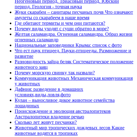
Неогеновый период. Триасовый период. Юрский
период. Геология - точная наука
Жуки скарабеи – санитары песчаных почв Что означают
амулеты со скарабеем в наше время
Где обитают термиты и чем они питаются?
Почему виды уходят с суши обратно в море?
Желтая саламандра. Огненная саламандра. Образ жизни
огненных саламандр
Национальные заповедники Крыма: список с фото
Что ест паук птицеед. Пауки-птицееды. Размножение и
развитие
Разновидность зайца беляк Систематическое положение
животного заяц
Почему морскую свинку так назвали?
Коммуникация животных Механическая коммуникация
у животных
Дафния: разведение в домашних
условиях,виды,ловля,фото
Кулан – выносливое дикое животное семейства
лошадиных
Происхождение и эволюция австралопитеков
Австралопитеки владение речью
Сколько лет живут песчанки?
Животный мир тропических дождевых лесов Какие
животные водятся в тропиках