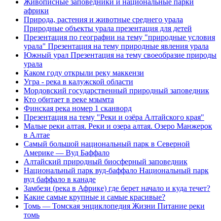
Живописные заповедники и национальные парки
африки
Природа, растения и животные среднего урала
Природные объекты урала презентация для детей
Презентация по географии на тему "природные условия
урала" Презентация на тему природные явления урала
Южный урал Презентация на тему своеобразие природы
урала
Каком году открыли реку маккензи
Угра - река в калужской области
Мордовский государственный природный заповедник
Кто обитает в реке мзымта
Финская река номер 1 сканворд
Презентация на тему "Реки и озёра Алтайского края"
Малые реки алтая. Реки и озера алтая. Озеро Манжерок
в Алтае
Самый большой национальный парк в Северной
Америке — Вуд Баффало
Алтайский природный биосферный заповедник
Национальный парк вуд-баффало Национальный парк
вуд баффало в канаде
Замбези (река в Африке) где берет начало и куда течет?
Какие самые крупные и самые красивые?
Томь — Томская энциклопедия Жизни Питание реки
томь