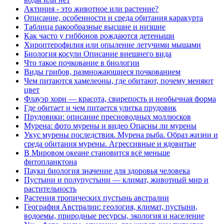
Актиния - это животное или растение?
Описание, особенности и среда обитания каракурта
Таблица ракообразные высшие и низшие
Как часто у гиббонов рождаются детеныши
Хироптерофилия или опыление летучими мышами
Биология косули Описание внешнего вида
Что такое почкование в биологии
Виды грибов, размножающиеся почкованием
Чем питаются хамелеоны, где обитают, почему меняют
цвет
Флауэр хорн — красота, свирепость и необычная форма
Где обитает и чем питается улитка прудовик
Прудовики: описание пресноводных моллюсков
Мурена: фото мурены и видео Опасны ли мурены
Укус мурены последствия. Мурена рыба. Образ жизни и
среда обитания мурены. Агрессивные и ядовитые
В Мировом океане становится всё меньше
фитопланктона
Пауки биология значение для здоровья человека
Пустыни и полупустыни — климат, животный мир и
растительность
Растения тропических пустынь австралии
География Австралии: геология, климат, пустыни,
водоемы, природные ресурсы, экология и население