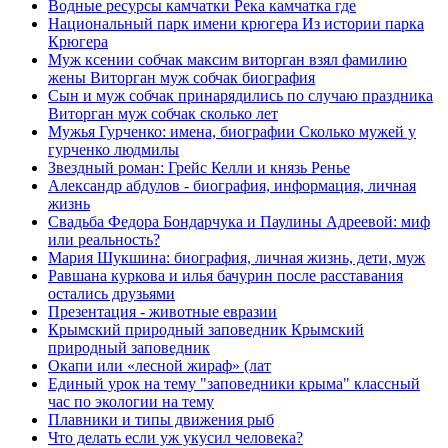
Водные ресурсы камчатки Река камчатка где
Национальный парк имени крюгера Из истории парка
Крюгера
Муж ксении собчак максим виторган взял фамилию
жены Виторган муж собчак биография
Сын и муж собчак принарядились по случаю праздника
Виторган муж собчак сколько лет
Мужья Гурченко: имена, биографии Сколько мужей у
гурченко людмилы
Звездный роман: Грейс Келли и князь Ренье
Александр абдулов - биография, информация, личная
жизнь
Свадьба Федора Бондарчука и Паулины Адреевой: миф
или реальность?
Мария Шукшина: биография, личная жизнь, дети, муж
Равшана куркова и илья бачурин после расставания
остались друзьями
Презентация - животные евразии
Крымский природный заповедник Крымский
природный заповедник
Окапи или «лесной жираф» (лат
Единый урок на тему "заповедники крыма" классный
час по экологии на тему
Плавники и типы движения рыб
Что делать если уж укусил человека?