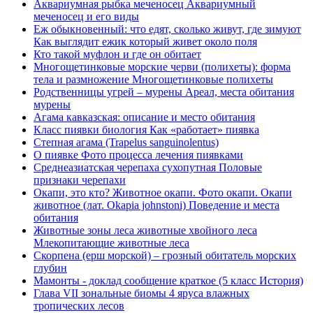
Аквариумная рыбка меченосец Аквариумный
меченосец и его виды
Еж обыкновенный: что едят, сколько живут, где зимуют
Как выглядит ежик который живет около поля
Кто такой муфлон и где он обитает
Многощетинковые морские черви (полихеты): форма
тела и размножение Многощетинковые полихеты
Родственницы угрей – мурены Ареал, места обитания
мурены
Агама кавказская: описание и место обитания
Класс пиявки биология Как «работает» пиявка
Степная агама (Trapelus sanguinolentus)
О пиявке Фото процесса лечения пиявками
Среднеазиатская черепаха сухопутная Половые
признаки черепахи
Окапи, это кто? Животное окапи. Фото окапи. Окапи
животное (лат. Okapia johnstoni) Поведение и места
обитания
Животные зоны леса животные хвойного леса
Млекопитающие животные леса
Скорпена (ерш морской) – грозный обитатель морских
глубин
Мамонты - доклад сообщение краткое (5 класс История)
Глава VII зональные биомы 4 яруса влажных
тропических лесов