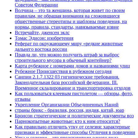
Советом Федерации
Волчица – это та женщина, которая живет по своим
правилам, не обращая внимания на сложившиеся
общественные стереотипы и шаблоны поведения, на
нормы, правила, стандарты, навязываемые извне
Встречайте, дженсен эклс
Томас Эдисон: изобретения
Реферат по окружающему миру «редкие животные
дальнего востока россии
Правда ли, что можно получить штраф за выброс
строительного мусора в обычный контейнер?
Карта рубежное с номерами домов и названиями улиц
Рубежное Происшествия в рубежном сегодня
Санпин 2.1.7.1322 03 гигиенические требования.
Законодательная база российской федерации. III.
Временное складирование и транспортировка отходов
Как пользоваться клеевым пистолетом — обзоры, фото,
отзывы
Укрепление Организации Объединенных Наций
страны брикс - бразилия, россия, индия, китай, юар
Бронсон стратегические и политические документы воз
Парнокопытные животные: кто к ним относится?
Как правильно отличить утку от селезня: характерные
признаки и эффективные способы Отличия в поведении
Утка и селезень - это представители одного вида