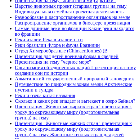
Презентация на тему "животный мир арктики"
Царство животных проект (старшая группа) на тему
Индивидуальная семейная проектная деятельность
Разнообразие и распространение организмов на земле
Распространение организмов в биосфере презентация
Самые длинные реки во франции Какие реки находятся
во франции
Реки италии Река в италии на и
Реки бразилии Флора и фауна Бразилии
Отряд Химерообразные (Chimaeriformes) (В
Презентация для детей военная форма в средней
Презентация на тему "черное море"
Организация объединенных наций Презентация на тему
создание оон по истории
Алматинский государственный природный заповедник
Путешествие по природным зонам земли Арктические
пустыни и тундра
Реки и озера китая названия
Сколько и каких рек впадает и вытекает в озеро Байкал?
Презентация "Животные жарких стран" презентация к
уроку по окружающему миру (подготовительная
группа) на тему
Презентация "Животные жарких стран" презентация к
уроку по окружающему миру (подготовительная
группа) на тему Животные теплых стран для детей