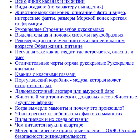
Все о диких кабанах и их жизни
Виды осадков: (по характеру выпадения)
Животное морской конек: описание с фото и видео,
интересные факты, размеры Морской конек краткая
информация
Рукокрылые Строение зубов рукокрылых
Выделительная и половая системы паукообразных
Рекомендации по измерению веса свиней в разном
возрасте Образ жизни, питание
Песчаная эфа: как выглядит, где встречается, опасна ли
змея
Отличительные черты отряда рукокрылые Рукокрылые
крыланы
Квакша с красными глазами
Португальский кораблик - медуза, которая может
испортить отдых
Дальневосточный леопард или амурский барс
Животный мир тропических дождевых лесов Животные
джунглей африки
Когда вымерли мамонты и почему это произошло?
​50 интересных и любопытных фактов о мамонтах
Виды пиявок и их среда обитания
Чем питаются пауки в квартире
Метеорологические природные явления - ОБЖ: Основы
безопасности жизнедеятельности