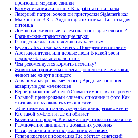
произошли морские свинки
Коммуникация животных Как работают сигналы
Лазерный патрон холодной пристрелки Sightmark кал
Мм хант вов 3.3 5. Аддоны для охотника. Таланты для
питомца
Домашние животные: в чем опасность для человека?
Бразильские странствующие пауки
Разведение дафнии в домашних условиях
Кулан… Быстрый как ветер… Поведение и питание
Австралопитеки, или первые люди В какой эре и
периоде обитал австралопитек
Чем рекомендуется кормить песчанку?
Животные тропического леса Тропические леса какие
животные живут в нищете
Аквариумная рыбка меченосец Вредные растения в
аквариуме для меченосцев
Керри (фиолетовый неон) Совместимость в аквариуме
Большой придорожный слизень: описание и фото Как
слизняками ухаживать что они едят
Животное еж питание, среда обитания, размножение
Кто такой муфлон и где он обитает
Креветки в природе К какому типу относятся креветки
Размножение шиншилл в домашних условиях
Разведение шиншилл в домашних условиях
Гепард краткая информация Где обитает азиатский