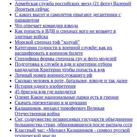
Армейская служба российских звезд (21 фото) Валерий
Леонтьев сейчас
С каких высот и самолетов прыгают десантники с
парашютом
Что отвечает командир взвода
Как попасть в ВДВ и спецназ: кого не возьмут в
элитные войска
Морской спецназ тоф "холуай"
Категории годности к военной службе: как их
расшифровать в военном билете
Специфика формы спецназа гру и фото моделей
Подготовка к службе в вдв и критерии отбора
кандидатов Критерии чтобы попасть в вдв
Личный номер военнослужащего рф
Сколько человек в роте, батальоне, взводе и так далее
История одного изобретения
45 бригада вдв где находится
Олимп Какие национальные парки есть в греции
Скачать презентацию в м шукшин
Калашников, михаил тимофеевич Великая
Отечественная война
Снг, содружество независимых государств объединение
большинства стран, образовавшихся после распада ссср
Классный час: «Михаил Калашников - символ русской
технической мысли