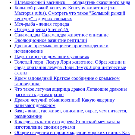
Шлемоносный василиск — обладатель сказочного вида
Большой рыжий кенгуру. Кенгуру животное (лат.
Macropus rufus). Смотреть что такое "Большой рыжий
кенгуру" в других словарях
Меч-рыба - живая торпеда
Отряд Сирены (Sirenia) (А
Саламандры Саламандра животное описание
Эволюционное развитие рептилий
Древние пресмыкающиеся: происхождение и
исчезновение
Паук птицеед в домашних условиях
Толстый лори. Лемур Лори животное. Образ жизни и
среда обитания лемура Лори Лемур Лори интересные
факты
Крым заповедный Краткое сообщение о крымском
заповеднике
Что такое летучая ящерица дракон Летающие драконы
рассказать детям кратко
Дракон летучий обыкновенный Какую ящерицу
называют драконом
Заяц - виды, где живет, описание, окрас, чем питается,
размножение
Как сделать катану из дерева Японский меч катана
изготовление своими руками
Общие сведения и происхождение морских свинок Как