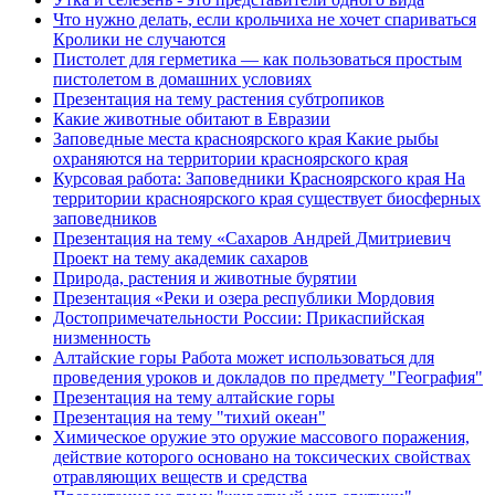
Что нужно делать, если крольчиха не хочет спариваться
Кролики не случаются
Пистолет для герметика — как пользоваться простым
пистолетом в домашних условиях
Презентация на тему растения субтропиков
Какие животные обитают в Евразии
Заповедные места красноярского края Какие рыбы
охраняются на территории красноярского края
Курсовая работа: Заповедники Красноярского края На
территории красноярского края существует биосферных
заповедников
Презентация на тему «Сахаров Андрей Дмитриевич
Проект на тему академик сахаров
Природа, растения и животные бурятии
Презентация «Реки и озера республики Мордовия
Достопримечательности России: Прикаспийская
низменность
Алтайские горы Работа может использоваться для
проведения уроков и докладов по предмету "География"
Презентация на тему алтайские горы
Презентация на тему "тихий океан"
Химическое оружие это оружие массового поражения,
действие которого основано на токсических свойствах
отравляющих веществ и средства