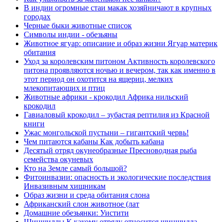
В индии огромные стаи макак хозяйничают в крупных
городах
Черные быки животные список
Символы индии - обезьяны
Животное ягуар: описание и образ жизни Ягуар материк
обитания
Уход за королевским питоном Активность королевского
питона проявляются ночью и вечером, так как именно в
этот период он охотится на ящериц, мелких
млекопитающих и птиц
Животные африки - крокодил Африка нильский
крокодил
Гавиаловый крокодил – зубастая рептилия из Красной
книги
Ужас монгольской пустыни – гигантский червь!
Чем питаются кабаны Как добыть кабана
Десятый отряд окунеобразные Пресноводная рыба
семейства окуневых
Кто на Земле самый большой?
Фитоинвазии: опасность и экологические последствия
Инвазивным хищникам
Образ жизни и среда обитания слона
Африканский слон животное (лат
Домашние обезьянки: Уистити
Шиншиллы К какому отряду относится шиншилла