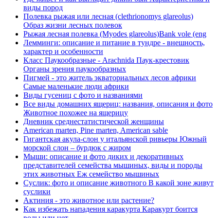
виды пород
Полевка рыжая или лесная (clethrionomys glareolus)
Образ жизни лесных полевок
Рыжая лесная полевка (Myodes glareolus)Bank vole (eng
Лемминги: описание и питание в тундре - внешность,
характер и особенности
Класс Паукообразные - Arachnida Паук-крестовик
Органы зрения паукообразных
Пигмей - это житель экваториальных лесов африки
Самые маленькие люди африки
Виды гусениц с фото и названиями
Все виды домашних ящериц: названия, описания и фото
Животное похожее на ящерицу
Дневник среднестатистической женщины
American marten, Pine marten, American sable
Гигантская акула-слон у итальянской ривьеры Южный
морской слон – бурдюк с жиром
Мыши: описание и фото диких и декоративных
представителей семейства мышиных, виды и породы
этих животных Еж семейство мышиных
Суслик: фото и описание животного В какой зоне живут
суслики
Актиния - это животное или растение?
Как избежать нападения каракурта Каракурт боится
воды или нет