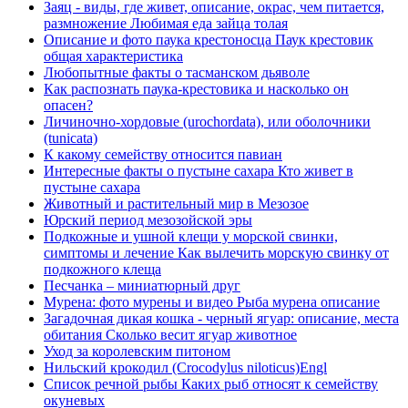
Заяц - виды, где живет, описание, окрас, чем питается,
размножение Любимая еда зайца толая
Описание и фото паука крестоносца Паук крестовик
общая характеристика
Любопытные факты о тасманском дьяволе
Как распознать паука-крестовика и насколько он
опасен?
Личиночно-хордовые (urochordata), или оболочники
(tunicata)
К какому семейству относится павиан
Интересные факты о пустыне сахара Кто живет в
пустыне сахара
Животный и растительный мир в Мезозое
Юрский период мезозойской эры
Подкожные и ушной клещи у морской свинки,
симптомы и лечение Как вылечить морскую свинку от
подкожного клеща
Песчанка – миниатюрный друг
Мурена: фото мурены и видео Рыба мурена описание
Загадочная дикая кошка - черный ягуар: описание, места
обитания Сколько весит ягуар животное
Уход за королевским питоном
Нильский крокодил (Crocodylus niloticus)Engl
Список речной рыбы Каких рыб относят к семейству
окуневых