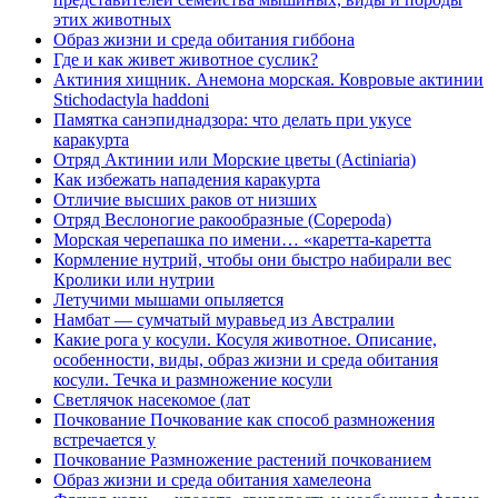
этих животных
Образ жизни и среда обитания гиббона
Где и как живет животное суслик?
Актиния хищник. Анемона морская. Ковровые актинии
Stichodactyla haddoni
Памятка санэпиднадзора: что делать при укусе
каракурта
Отряд Актинии или Морские цветы (Actiniaria)
Как избежать нападения каракурта
Отличие высших раков от низших
Отряд Веслоногие ракообразные (Copepoda)
Морская черепашка по имени… «каретта-каретта
Кормление нутрий, чтобы они быстро набирали вес
Кролики или нутрии
Летучими мышами опыляется
Намбат — сумчатый муравьед из Австралии
Какие рога у косули. Косуля животное. Описание,
особенности, виды, образ жизни и среда обитания
косули. Течка и размножение косули
Светлячок насекомое (лат
Почкование Почкование как способ размножения
встречается у
Почкование Размножение растений почкованием
Образ жизни и среда обитания хамелеона