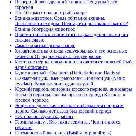
Пещерный лев - древний хищник Пещерный лев
гороскоп
Топ 10 самых опасных рыб в мире
Ехидна животное. Среда обитания ехидны.
Особенности ехидны. Почему ехидна так называется?
Ехидна биография животное
Присмотритесь к спине этого паука с детёнышами, но
сначала сядьте
Самые опасные рыбы в мире
Характеристика отряда чешуекрылых и его основных
семейств Отряд насекомых чешуекрылые
Кто такие нерпы и чем они отличаются от тюленей Рыба
нерпа описание
Бадис красный «Скарлет» (Dario dario или Badis sp
Шахматный уж. Змеи-рыболовы. Водяной уж (Natrix
tesselata). Размножение водяных ужей
Юрский период, описоние юрского периода, динозавры
юрского периода, ящеры юрского периода Кто жил в
юрском периоде
Энцеклопедическая короткая информация о юрском
период Сколько лет назад был юрский период
Чем опасны жуки скарабеи?
Термиты живут. Кто такие термиты. Чем питаются
термиты
Шлемоносный василиск (Basiliscus plumifrons)