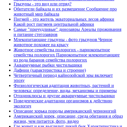
Грызуны - это вид или отряд?
Обитатели байкала и их размещение Сообщение про
животный мир байкала
Пигмей - это житель экваториальных лесов африки
Какой рост пигмеев центральной африки
Самые "причудливые" динозавры Ареалы проживания
и питание стегозавров
Млекопитающие грызуны - фото грызунов Черное
животное похожее на крысу
Животное семейства полорогих - парнокопытное
семейства полорогих Парнокопытное млекопитающее
из рода баранов семейства полорогих
Аквариумные рыбки чистильщики
Дафнии (характеристика и строение)
Четвертичный период кайнозойской эры включает
эпоху
Физиологическая адаптация животных, растений и
человека: определение, виды, механизмы и примеры
Отоцинклюсы и другие аквариумные чистильщики
Поведенческие адаптации организмов к действию
экологич
Описание хорька породы американский черноногий
Американский хорек, описание, среда обитания и образ
жизни, чем питается, фото, видео
Где живет и как выглядит дикий бык Характеристика и