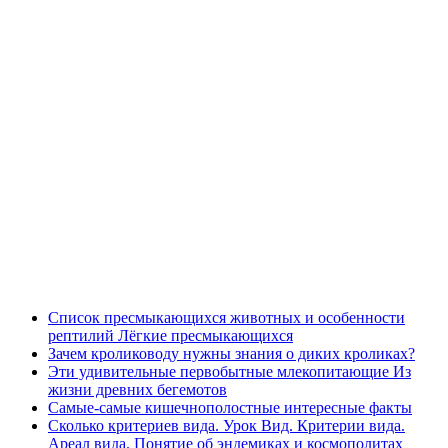
Список пресмыкающихся животных и особенности
рептилий Лёгкие пресмыкающихся
Зачем кролиководу нужны знания о диких кроликах?
Эти удивительные первобытные млекопитающие Из
жизни древних бегемотов
Самые-самые кишечнополостные интересные факты
Сколько критериев вида. Урок Вид. Критерии вида.
Ареал вида. Понятие об эндемиках и космополитах