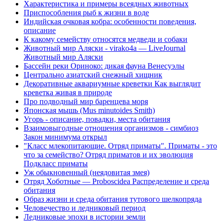
Характеристика и примеры всеядных животных
Приспособления рыб к жизни в воде
Индийская очковая кобра: особенности поведения,
описание
К какому семейству относятся медведи и собаки
Животный мир Аляски - virako4a — LiveJournal
Животный мир Аляски
Бассейн реки Ориноко: дикая фауна Венесуэлы
Центрально азиатский снежный хищник
Декоративные аквариумные креветки Как выглядит
креветка живая в природе
Про подводный мир баренцева моря
Японская мышь (Mus minutoides Smith)
Угорь - описание, повадки, места обитания
Взаимовыгодные отношения организмов - симбиоз
Закон минимума открыл
"Класс млекопитающие. Отряд приматы". Приматы - это
что за семейство? Отряд приматов и их эволюция
Подкласс приматы
Уж обыкновенный (неядовитая змея)
Отряд Хоботные — Proboscidea Распределение и среда
обитания
Образ жизни и среда обитания тутового шелкопряда
Человечество и ледниковый период
Ледниковые эпохи в истории земли