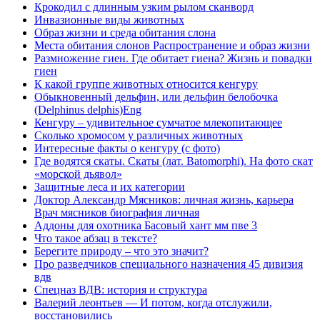
Крокодил с длинным узким рылом сканворд
Инвазионные виды животных
Образ жизни и среда обитания слона
Места обитания слонов Распространение и образ жизни
Размножение гиен. Где обитает гиена? Жизнь и повадки
гиен
К какой группе животных относится кенгуру
Обыкновенный дельфин, или дельфин белобочка
(Delphinus delphis)Eng
Кенгуру – удивительное сумчатое млекопитающее
Сколько хромосом у различных животных
Интересные факты о кенгуру (с фото)
Где водятся скаты. Скаты (лат. Batomorphi). На фото скат
«морской дьявол»
Защитные леса и их категории
Доктор Александр Мясников: личная жизнь, карьера
Врач мясников биография личная
Аддоны для охотника Басовый хант мм пве 3
Что такое абзац в тексте?
Берегите природу – что это значит?
Про разведчиков специального назначения 45 дивизия
вдв
Спецназ ВДВ: история и структура
Валерий леонтьев — И потом, когда отслужили,
восстановились