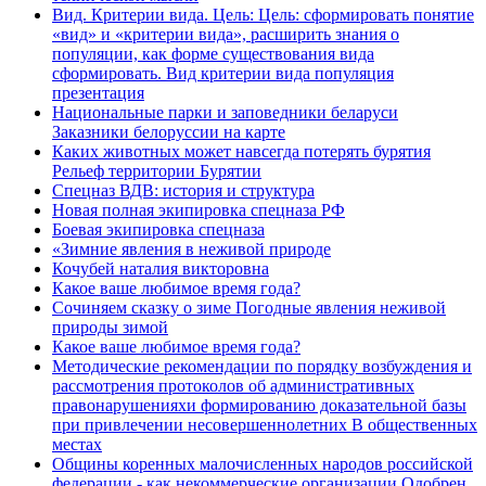
Вид. Критерии вида. Цель: Цель: сформировать понятие
«вид» и «критерии вида», расширить знания о
популяции, как форме существования вида
сформировать. Вид критерии вида популяция
презентация
Национальные парки и заповедники беларуси
Заказники белоруссии на карте
Каких животных может навсегда потерять бурятия
Рельеф территории Бурятии
Спецназ ВДВ: история и структура
Новая полная экипировка спецназа РФ
Боевая экипировка спецназа
«Зимние явления в неживой природе
Кочубей наталия викторовна
Какое ваше любимое время года?
Сочиняем сказку о зиме Погодные явления неживой
природы зимой
Какое ваше любимое время года?
Методические рекомендации по порядку возбуждения и
рассмотрения протоколов об административных
правонарушенияхи формированию доказательной базы
при привлечении несовершеннолетних В общественных
местах
Общины коренных малочисленных народов российской
федерации - как некоммерческие организации Одобрен