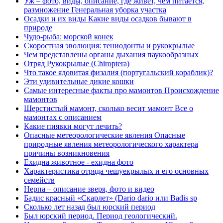
Уж – фото, виды, описание, где живет, чем питается,
размножение Генеральная уборка участка
Осадки и их виды Какие виды осадков бывают в
природе
Чудо-рыба: морской конек
Скоростная эволюция: тениодонты и рукокрылые
Чем представлены органы дыхания паукообразных
Отряд Рукокрылые (Chiroptera)
Что такое ядовитая физалия (португальский кораблик)?
Эти удивительные дикие кошки
Самые интересные факты про мамонтов Происхождение
мамонтов
Шерстистый мамонт, сколько весит мамонт Все о
мамонтах с описанием
Какие пиявки могут лечить?
Опасные метеорологические явления Опасные
природные явления метеорологического характера
причины возникновения
Ехидна животное - ехидна фото
Характеристика отряда чешуекрылых и его основных
семейств
Нерпа – описание зверя, фото и видео
Бадис красный «Скарлет» (Dario dario или Badis sp
Сколько лет назад был юрский период
Был юрский период. Период геологический.