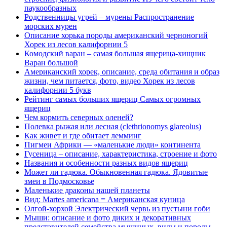
паукообразных
Родственницы угрей – мурены Распространение
морских мурен
Описание хорька породы американский черноногий
Хорек из лесов калифорнии 5
Комодский варан – самая большая ящерица-хищник
Варан большой
Американский хорек, описание, среда обитания и образ
жизни, чем питается, фото, видео Хорек из лесов
калифорнии 5 букв
Рейтинг самых больших ящериц Самых огромных
ящериц
Чем кормить северных оленей?
Полевка рыжая или лесная (clethrionomys glareolus)
Как живет и где обитает лемминг
Пигмеи Африки — «маленькие люди» континента
Гусеница – описание, характеристика, строение и фото
Названия и особенности разных видов ящериц
Может ли гадюка. Обыкновенная гадюка. Ядовитые
змеи в Подмосковье
Маленькие драконы нашей планеты
Вид: Martes americana = Американская куница
Олгой-хорхой Электрический червь из пустыни гоби
Мыши: описание и фото диких и декоративных
представителей семейства мышиных, виды и породы