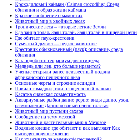
Крокодиловый кайман (Caiman crocodilus) Среда
обитания и образ жизни каймана
Краткое сообщение о мамонтах
Животный мир в хвойных лесах
Тропические леса – «вторые легкие Земли
Еда зайца толая. Заяц-толай. Заяц-толай в пищевой цепи
Где обитает паук-крестовик
Сумчатый дьявол — редкое животное
Крестовик обыкновенный (паук): описание, среда
обитания
Как подобрать террариум для птицееда
Медведь или лев, кто больше нравится?
Ученые открыли ранее неизвестный подвид
африканского пещерного льва
Основные черты и строение асцидии
Павиан гамадрил, или плащеносный павиан
Касатка сиамская совместимость
Аквариумные рыбки данио рерио: виды данио, уход,
размножение Данио розовый очень толстая
Животный мир пустыни сахара
Сообщение на тему мезозой
Животный и растительный мир в Мезозое
Водяные клещи: где обитают и как выглядят Как
выглядят водяные клещи
Как ухаживать за маленькой песчанкой?