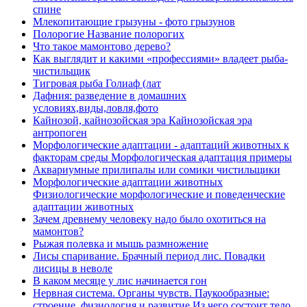
спине
Млекопитающие грызуны - фото грызунов
Полорогие Название полорогих
Что такое мамонтово дерево?
Как выглядит и какими «профессиями» владеет рыба-
чистильщик
Тигровая рыба Голиаф (лат
Дафния: разведение в домашних
условиях,виды,ловля,фото
Кайнозой, кайнозойская эра Кайнозойская эра
антропоген
Морфологические адаптации - адаптаций животных к
факторам среды Морфологическая адаптация примеры
Аквариумные прилипалы или сомики чистильщики
Морфологические адаптации животных
Физиологические морфологические и поведенческие
адаптации животных
Зачем древнему человеку надо было охотиться на
мамонтов?
Рыжая полевка и мышь размножение
Лисы спаривание. Брачный период лис. Повадки
лисицы в неволе
В каком месяце у лис начинается гон
Нервная система. Органы чувств. Паукообразные:
строение, физиология и развитие Из чего состоит тело