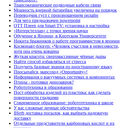
Трансокеанические подводные кабели связи
Мощность ядерной батарейки увеличена на порядок
Переводчик гугл с произношением онлайн
Для чего предназначен powerpoint
ОТТ Плеер для Smart TV: установка и настройка
«Интерстеллар» с точки зрения науки
Обучение в Японии, в Киотском Университете
Никита бражников о работе программистом в японии
Космонавт-блогер: «Человек счастлив в невесомости,
хотя она очень коварна
Жуткая красота: сверхмассивные чёрные дыры
Найти способ избавляться от стресса
Получить базовые знания по иностранному языку
Просыпайся, марсоход «Opportunity»!
Информация о вакуумных системах и компонентах
Птицы - потомки динозавров?
Робототехника в образовании
Пост-обработка изделий из пластика: как сделать
поверхности гладкими
Современное образование: робототехника в школе
У вас сложные личные обстоятельства
IHerb доставка посылок, как выбрать надежную
доставку
Отдельные представители карбоновых кислот и их