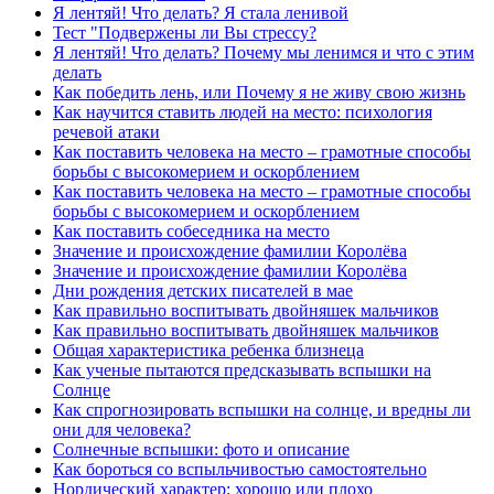
Я лентяй! Что делать? Я стала ленивой
Тест "Подвержены ли Вы стрессу?
Я лентяй! Что делать? Почему мы ленимся и что с этим
делать
Как победить лень, или Почему я не живу свою жизнь
Как научится ставить людей на место: психология
речевой атаки
Как поставить человека на место – грамотные способы
борьбы с высокомерием и оскорблением
Как поставить человека на место – грамотные способы
борьбы с высокомерием и оскорблением
Как поставить собеседника на место
Значение и происхождение фамилии Королёва
Значение и происхождение фамилии Королёва
Дни рождения детских писателей в мае
Как правильно воспитывать двойняшек мальчиков
Как правильно воспитывать двойняшек мальчиков
Общая характеристика ребенка близнеца
Как ученые пытаются предсказывать вспышки на
Солнце
Как спрогнозировать вспышки на солнце, и вредны ли
они для человека?
Солнечные вспышки: фото и описание
Как бороться со вспыльчивостью самостоятельно
Нордический характер: хорошо или плохо