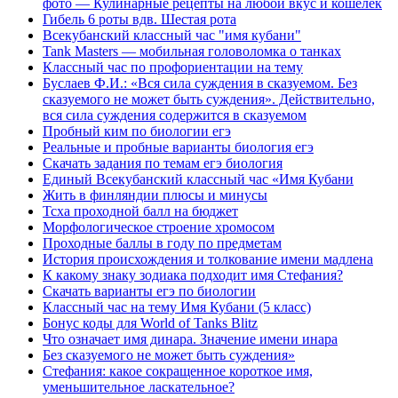
фото — Кулинарные рецепты на любой вкус и кошелек
Гибель 6 роты вдв. Шестая рота
Всекубанский классный час "имя кубани"
Tank Masters — мобильная головоломка о танках
Классный час по профориентации на тему
Буслаев Ф.И.: «Вся сила суждения в сказуемом. Без
сказуемого не может быть суждения». Действительно,
вся сила суждения содержится в сказуемом
Пробный ким по биологии егэ
Реальные и пробные варианты биология егэ
Скачать задания по темам егэ биология
Единый Всекубанский классный час «Имя Кубани
Жить в финляндии плюсы и минусы
Тсха проходной балл на бюджет
Морфологическое строение хромосом
Проходные баллы в году по предметам
История происхождения и толкование имени мадлена
К какому знаку зодиака подходит имя Стефания?
Скачать варианты егэ по биологии
Классный час на тему Имя Кубани (5 класс)
Бонус коды для World of Tanks Blitz
Что означает имя динара. Значение имени инара
Без сказуемого не может быть суждения»
Стефания: какое сокращенное короткое имя,
уменьшительное ласкательное?