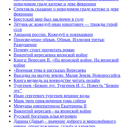
невидимом граде китеже и деве февронии
Спектакль сказание о невидимом граде китеже и деве
февронии
Брестский мир был заключен в году
Лётчик-ас кожедуб иван никитович — трижды герой
ссср
Авиация россии. Кожедуб и покрышкин
Произведение обрыв. Обрыв. Иллюзия третья:
Разрушение
Почему стоит прочитать роман
Викентий вересаевна японской войне
Книга: Вересаев В. «На японской войне. На японской
войне
«Военная тема в рассказах Вересаева
Высадка на малую землю. Малая Земля. Новороссийск
Книга медведь на воеводстве читать онлайн
Тургенев «Бежин луг. Тургенев И. С. Повесть "Бежин
луг"
Иван сергеевич тургенев вешние воды
Марк твен приключения тома сойера
Мемуары императрицы Екатерины II
Викентий вересаев - на японской войне
Русский богатырь илья муромец
Дарина (Дарья) – значение доброго и миролюбивого
имени, происхождение, судьба и характер