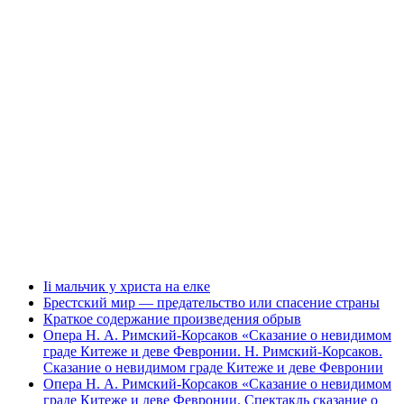
Ii мальчик у христа на елке
Брестский мир — предательство или спасение страны
Краткое содержание произведения обрыв
Опера Н. А. Римский-Корсаков «Сказание о невидимом
граде Китеже и деве Февронии. Н. Римский-Корсаков.
Сказание о невидимом граде Китеже и деве Февронии
Опера Н. А. Римский-Корсаков «Сказание о невидимом
граде Китеже и деве Февронии. Спектакль сказание о