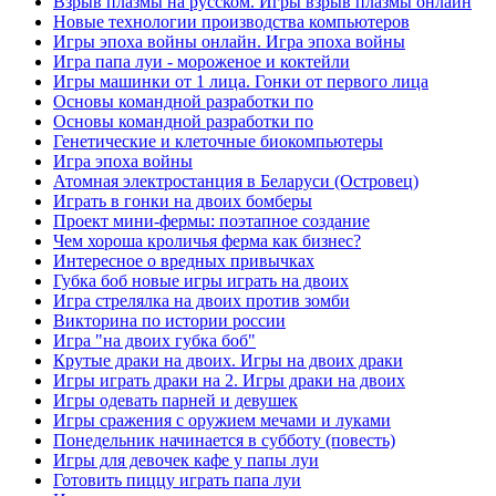
Взрыв плазмы на русском. Игры взрыв плазмы онлайн
Новые технологии производства компьютеров
Игры эпоха войны онлайн. Игра эпоха войны
Игра папа луи - мороженое и коктейли
Игры машинки от 1 лица. Гонки от первого лица
Основы командной разработки по
Основы командной разработки по
Генетические и клеточные биокомпьютеры
Игра эпоха войны
Атомная электростанция в Беларуси (Островец)
Играть в гонки на двоих бомберы
Проект мини-фермы: поэтапное создание
Чем хороша кроличья ферма как бизнес?
Интересное о вредных привычках
Губка боб новые игры играть на двоих
Игра стрелялка на двоих против зомби
Викторина по истории россии
Игра "на двоих губка боб"
Крутые драки на двоих. Игры на двоих драки
Игры играть драки на 2. Игры драки на двоих
Игры одевать парней и девушек
Игры сражения с оружием мечами и луками
Понедельник начинается в субботу (повесть)
Игры для девочек кафе у папы луи
Готовить пиццу играть папа луи