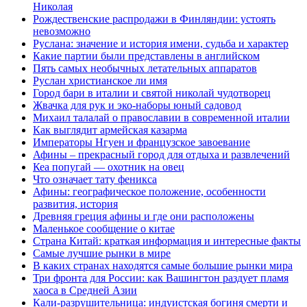
Николая
Рождественские распродажи в Финляндии: устоять
невозможно
Руслана: значение и история имени, судьба и характер
Какие партии были представлены в английском
Пять самых необычных летательных аппаратов
Руслан христианское ли имя
Город бари в италии и святой николай чудотворец
Жвачка для рук и эко-наборы юный садовод
Михаил талалай о православии в современной италии
Как выглядит армейская казарма
Императоры Нгуен и французское завоевание
Афины – прекрасный город для отдыха и развлечений
Кеа попугай — охотник на овец
Что означает тату феникса
Афины: географическое положение, особенности
развития, история
Древняя греция афины и где они расположены
Маленькое сообщение о китае
Страна Китай: краткая информация и интересные факты
Самые лучшие рынки в мире
В каких странах находятся самые большие рынки мира
Три фронта для России: как Вашингтон раздует пламя
хаоса в Средней Азии
Кали-разрушительница: индуистская богиня смерти и