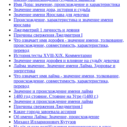
Имя Дора: значение, происхождение и характеристика
Значение имени дора, история и судьба
Значение имени Ярослава для девочки
Происхождение, характеристика и значение имени
ярослава
Лжедмитрий 1 личность и деяния
Причины свержения Лжедмитрия I
Что означает имя дорофея - значение имени, толкование,
происхождение, совместимость, характеристика,
перевод
История.тесты XVlll-XlX. Комментарии
Значение имени дорофея и влияние на судьбу девочки
Лайма значение. Значение имени Лайма. Здоровье и
энергетика
Что означает имя лайма - значение имени, толкование,
происхождение, совместимость, характеристика,
перевод
Значение и происхождение имени лайма
1480 год стояние. Стояние на Угре (1480 г.)
Значение и происхождение имени лайма
Причины свержения Лжедмитрия I
Какие города завоевала ассирия
Об имени Лайма: Значение, происхождение
Михаил Илларионович Кутузов
На xix съезде вкп(б) партия переименована в кпсс