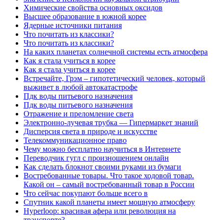
Химические свойства основных оксидов
Высшее образование в южной корее
Ядерные источники питания
Что почитать из классики?
Что почитать из классики?
На каких планетах солнечной системы есть атмосфера
Как я стала учиться в корее
Как я стала учиться в корее
Встречайте, Грэм – гипотетический человек, который
выживет в любой автокатастрофе
Пдк воды питьевого назначения
Пдк воды питьевого назначения
Отражение и преломление света
Электронно-лучевая трубка — Гипермаркет знаний
Дисперсия света в природе и искусстве
Телекоммуникационное право
Чему можно бесплатно научиться в Интернете
Переводчик гугл с произношением онлайн
Как сделать блокнот своими руками из бумаги
Востребованные товары. Что такое ходовой товар.
Какой он – самый востребованный товар в России
Что сейчас покупают больше всего в
Спутник какой планеты имеет мощную атмосферу
Hyperloop: красивая афера или революция на
транспорте?