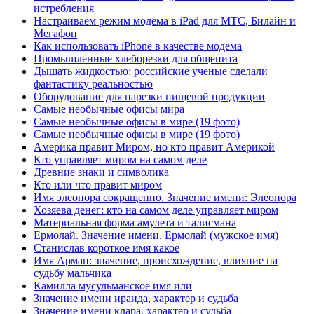
истребления
Настраиваем режим модема в iPad для МТС, Билайн и
Мегафон
Как использовать iPhone в качестве модема
Промышленные хлеборезки для общепита
Дышать жидкостью: российские ученые сделали
фантастику реальностью
Оборудование для нарезки пищевой продукции
Самые необычные офисы мира
Самые необычные офисы в мире (19 фото)
Самые необычные офисы в мире (19 фото)
Америка правит Миром, но кто правит Америкой
Кто управляет миром на самом деле
Древние знаки и символика
Кто или что правит миром
Имя элеонора сокращенно. Значение имени: Элеонора
Хозяева денег: кто на самом деле управляет миром
Материальная форма амулета и талисмана
Ермолай. Значение имени. Ермолай (мужское имя)
Станислав короткое имя какое
Имя Арман: значение, происхождение, влияние на
судьбу мальчика
Камилла мусульманское имя или
Значение имени ираида, характер и судьба
Значение имени клара, характер и судьба