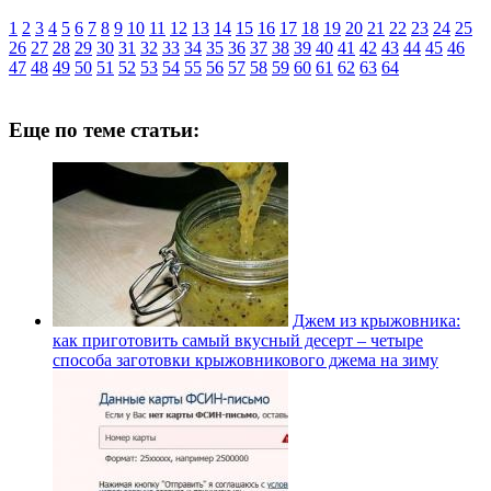
1
2
3
4
5
6
7
8
9
10
11
12
13
14
15
16
17
18
19
20
21
22
23
24
25
26
27
28
29
30
31
32
33
34
35
36
37
38
39
40
41
42
43
44
45
46
47
48
49
50
51
52
53
54
55
56
57
58
59
60
61
62
63
64
Еще по теме статьи:
Джем из крыжовника:
как приготовить самый вкусный десерт – четыре
способа заготовки крыжовникового джема на зиму