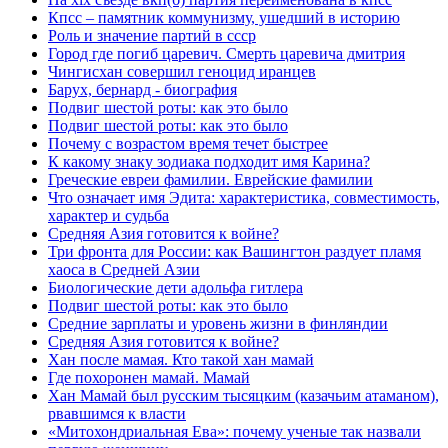
Кпсс – памятник коммунизму, ушедший в историю
Роль и значение партий в ссср
Город где погиб царевич. Смерть царевича дмитрия
Чингисхан совершил геноцид иранцев
Барух, бернард - биография
Подвиг шестой роты: как это было
Подвиг шестой роты: как это было
Почему с возрастом время течет быстрее
К какому знаку зодиака подходит имя Карина?
Греческие евреи фамилии. Еврейские фамилии
Что означает имя Эдита: характеристика, совместимость,
характер и судьба
Средняя Азия готовится к войне?
Три фронта для России: как Вашингтон раздует пламя
хаоса в Средней Азии
Биологические дети адольфа гитлера
Подвиг шестой роты: как это было
Средние зарплаты и уровень жизни в финляндии
Средняя Азия готовится к войне?
Хан после мамая. Кто такой хан мамай
Где похоронен мамай. Мамай
Хан Мамай был русским тысяцким (казачьим атаманом),
рвавшимся к власти
«Митохондриальная Ева»: почему ученые так назвали