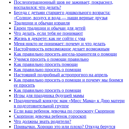
Послеоперационный шов не заживает, покраснел,
воспалился: что делать?
Беседа с детьми старшего дошкольного возраста:
«Солнце, воздух и вода — наши верные друзья
Традиции и обычаи израиля
Евреи традиции и обычаи для детей
Что делать, если тебя не понимают
Жизнь в декрете: как не сойти с ума
Меня никто не понимает: почему и что делать
Настойчивость невозможное делает возможным
Как правильно просить ангела-хранителя о помощи
Учимся просить о помощи правильно
Как правильно просить помощи
Как правильно просить о помощи
Настоящий подробный астропрогноз на апрель
Как правильно просить о помощи и почему мы боимся
ее просить
Как правильно просить о помощи
Игры для праздника будущей мамы
Праздничный конкурс мам «Мисс Мама» к Дню матери
в подготовительной группе
Если ваш ребенок девочка по гороскопу Скорпион
Скорпион девочка ребенок гороскоп
Что должны знать родители?
Привычки. Хорошо это или плохо? Откуда берутся