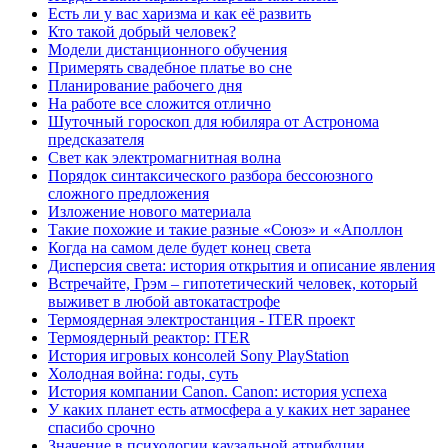
Есть ли у вас харизма и как её развить
Кто такой добрый человек?
Модели дистанционного обучения
Примерять свадебное платье во сне
Планирование рабочего дня
На работе все сложится отлично
Шуточный гороскоп для юбиляра от Астронома
предсказателя
Свет как электромагнитная волна
Порядок синтаксического разбора бессоюзного
сложного предложения
Изложение нового материала
Такие похожие и такие разные «Союз» и «Аполлон
Когда на самом деле будет конец света
Дисперсия света: история открытия и описание явления
Встречайте, Грэм – гипотетический человек, который
выживет в любой автокатастрофе
Термоядерная электростанция - ITER проект
Термоядерный реактор: ITER
История игровых консолей Sony PlayStation
Холодная война: годы, суть
История компании Canon. Canon: история успеха
У каких планет есть атмосфера а у каких нет заранее
спасибо срочно
Значение в психологии каузальной атрибуции