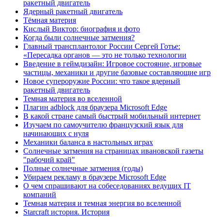
ракетный двигатель
Ядерный ракетный двигатель
Тёмная материя
Кислый Виктор: биография и фото
Когда были солнечные затмения?
Главный трансплантолог России Сергей Готье:
«Пересадка органов — это не только технологии
Введение в геймдизайн: Игровое состояние, игровые
частицы, механики и другие базовые составляющие игр
Новое супероружие России: что такое ядерный
ракетный двигатель
Темная материя во вселенной
Плагин adblock для браузера Microsoft Edge
В какой стране самый быстрый мобильный интернет
Изучаем по самоучителю французский язык для
начинающих с нуля
Механики баланса в настольных играх
Солнечные затмения на страницах ивановской газеты
"рабочий край"
Полные солнечные затмения (годы)
Убираем рекламу в браузере Microsoft Edge
О чем спрашивают на собеседованиях ведущих IT
компаний
Темная материя и темная энергия во вселенной
Starcraft история. История