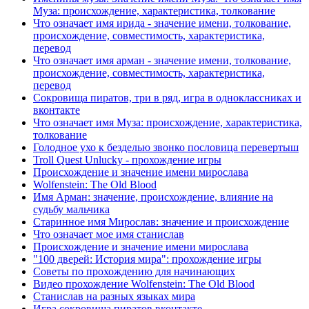
Муза: происхождение, характеристика, толкование
Что означает имя ирида - значение имени, толкование,
происхождение, совместимость, характеристика,
перевод
Что означает имя арман - значение имени, толкование,
происхождение, совместимость, характеристика,
перевод
Сокровища пиратов, три в ряд, игра в одноклассниках и
вконтакте
Что означает имя Муза: происхождение, характеристика,
толкование
Голодное ухо к безделью звонко пословица перевертыш
Troll Quest Unlucky - прохождение игры
Происхождение и значение имени мирослава
Wolfenstein: The Old Blood
Имя Арман: значение, происхождение, влияние на
судьбу мальчика
Старинное имя Мирослав: значение и происхождение
Что означает мое имя станислав
Происхождение и значение имени мирослава
"100 дверей: История мира": прохождение игры
Советы по прохождению для начинающих
Видео прохождение Wolfenstein: The Old Blood
Станислав на разных языках мира
Игра сокровища пиратов вконтакте