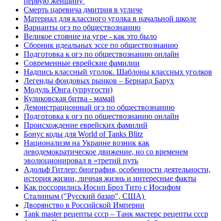
первую женщину
Смерть царевича дмитрия в угличе
Материал для классного уголка в начальной школе
Варианты огэ по обществознанию
Великое стояние на угре - как это было
Сборник идеальных эссе по обществознанию
Подготовка к огэ по обществознанию онлайн
Современные еврейские фамилии
Надпись классный уголок. Шаблоны классных уголков
Легенды фондовых рынков – Бернард Барух
Модуль Юнга (упругости)
Куликовская битва - мамай
Демонстрационный огэ по обществознанию
Подготовка к огэ по обществознанию онлайн
Происхождение еврейских фамилий
Бонус коды для World of Tanks Blitz
Национализм на Украине возник как
леводемократическое движение, но со временем
эволюционировал в «третий путь
Адольф Гитлер: биография, особенности деятельности,
история жизни, личная жизнь и интересные факты
Как поссорились Иосип Броз Тито с Иосифом
Сталиным ("Русский базар", США)
Дворянство в Российской Империи
Tank master рецепты ссср – Танк мастерс рецепты ссср