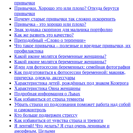
привычки
Привычки. Хорошо это или плохо? Откуда берутся
привычки
Почему старые привычки так сложно искоренить
Привычка - это хорошо или плохо?
Знак зодиака скорпион для мальчика портфолио
Как же развить это качество?
Преподобный «Слово о терпении»
Что такое привычка – полезные и вредные привычки, их
профилактика
Какой иконе молятся беременные женщины?
Какой иконе молятся беременные женщины?
Идеи для фотосессии беременных: семейная фотография
Как подготовиться к фотосессии беременной: макияж,
прическа, одежда, аксессуары
Характеристика детей, рождённых под знаком Козерога
Характеристика Овна женщины
Подробная информация о Львах
Как избавиться от страха темноты
Убрать страхи из подсознания поможет работа над собой
и самоконтроль
Кто больше подвержен стрессу
Как избавиться от чувства страха и тревоги
Я лентяй! Что делать? Я стал очень ленивым и
аморфным. Целыми