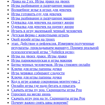
Драка на 2 их. Игры драки на двоих
Игры разбивание и разрушение машин
Волшебное зелье в играх для девочек
Игры готовить еду для девочек
Игры разбивание и разрушение машин
Одевалка для девочек на оценку жюри
Одевалка для девочек на оценку жюри
Играть в игру маленький черный человечек
Детская ферма с животными играть
Окей google игры на троих
этап. Действие и рефлексия. Измеряем полученные
результаты, прокладываем маршрут. Пример реальной
психологической игры “Добейся цели»
Игры на двоих драки. Игры драки
Игры парикмахерская и игры макияж
Битва черных человечков. Игры стикмен онлайн
Ключи для игры папины дочки
Игра червяки собирают сладости
Ключи для игры папины дочки
Код к игре алавар сокровища монтесумы 2
Онлайн игры где надо бегать и прыгать
Скачать игры пу pou. Скриншоты игры Pou
Гороскоп на месяц июнь
Скачать игру pou на те. Скриншоты игры Pou
Почему важно снять швы вовремя?