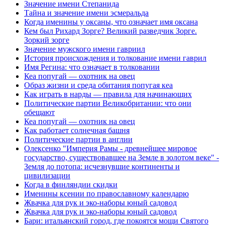
Значение имени Степанида
Тайна и значение имени эсмеральда
Когда именины у оксаны, что означает имя оксана
Кем был Рихард Зорге? Великий разведчик Зорге.
Зоркий зорге
Значение мужского имени гавриил
История происхождения и толкование имени гаврил
Имя Регина: что означает в толковании
Кеа попугай — охотник на овец
Образ жизни и среда обитания попугая кеа
Как играть в нарды — правила для начинающих
Политические партии Великобритании: что они
обещают
Кеа попугай — охотник на овец
Как работает солнечная башня
Политические партии в англии
Олексенко "Империя Рамы - древнейшее мировое
государство, существовавшее на Земле в золотом веке" -
Земля до потопа: исчезнувшие континенты и
цивилизации
Когда в финляндии скидки
Именины ксении по православному календарю
Жвачка для рук и эко-наборы юный садовод
Жвачка для рук и эко-наборы юный садовод
Бари: итальянский город, где покоятся мощи Святого