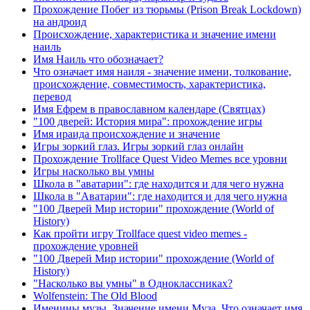
Прохождение Побег из тюрьмы (Prison Break Lockdown)
на андроид
Происхождение, характеристика и значение имени
наиль
Имя Наиль что обозначает?
Что означает имя наиля - значение имени, толкование,
происхождение, совместимость, характеристика,
перевод
Имя Ефрем в православном календаре (Святцах)
"100 дверей: История мира": прохождение игры
Имя ираида происхождение и значение
Игры зоркий глаз. Игры зоркий глаз онлайн
Прохождение Trollface Quest Video Memes все уровни
Игры насколько вы умны
Школа в "аватарии": где находится и для чего нужна
Школа в "Аватарии": где находится и для чего нужна
"100 Дверей Мир истории" прохождение (World of
History)
Как пройти игру Trollface quest video memes -
прохождение уровней
"100 Дверей Мир истории" прохождение (World of
History)
"Насколько вы умны" в Одноклассниках?
Wolfenstein: The Old Blood
Именины музы. Значение имени Муза. Что означает имя