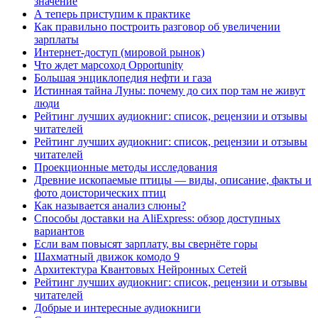
значение
А теперь приступим к практике
Как правильно построить разговор об увеличении
зарплаты
Интернет-доступ (мировой рынок)
Что ждет марсоход Opportunity
Большая энциклопедия нефти и газа
Истинная тайна Луны: почему до сих пор там не живут
люди
Рейтинг лучших аудиокниг: список, рецензии и отзывы
читателей
Рейтинг лучших аудиокниг: список, рецензии и отзывы
читателей
Проекционные методы исследования
Древние ископаемые птицы — виды, описание, факты и
фото доисторических птиц
Как называется анализ слюны?
Способы доставки на AliExpress: обзор доступных
вариантов
Если вам повысят зарплату, вы свернёте горы
Шахматный движок комодо 9
Архитектура Квантовых Нейронных Сетей
Рейтинг лучших аудиокниг: список, рецензии и отзывы
читателей
Добрые и интересные аудиокниги