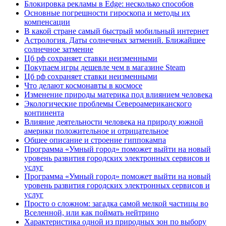
Блокировка рекламы в Edge: несколько способов
Основные погрешности гироскопа и методы их
компенсации
В какой стране самый быстрый мобильный интернет
Астрология. Даты солнечных затмений. Ближайшее
солнечное затмение
Цб рф сохраняет ставки неизменными
Покупаем игры дешевле чем в магазине Steam
Цб рф сохраняет ставки неизменными
Что делают космонавты в космосе
Изменение природы материка под влиянием человека
Экологические проблемы Североамериканского
континента
Влияние деятельности человека на природу южной
америки положительное и отрицательное
Общее описание и строение гиппокампа
Программа «Умный город» поможет выйти на новый
уровень развития городских электронных сервисов и
услуг
Программа «Умный город» поможет выйти на новый
уровень развития городских электронных сервисов и
услуг
Просто о сложном: загадка самой мелкой частицы во
Вселенной, или как поймать нейтрино
Характеристика одной из природных зон по выбору