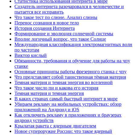
Статистика использования интернета в мире
Создатель интернета разочаровался в человечестве и
пытается все исправить
Что такое тест по слюне. Анализ слюны
Перенос сознания в новое тело
История создания Интернета
Формирование и эволюция солнечной системы
Вполне логичный вопрос, что такое Солнце
Международная классификация электромагнитных волн
по частотам
Виктор кислый
Обязанности, требования и обучение для работы на чпу
станке
Основные принципы работы фрезерного станка с чпу
Что представляет собой таинственная тёмная материя
Темная материя и темная энергия во вселенной
Что такое число пи и какова его история
Темная материя и темная энергия
В каких странах самый быстрый интернет в мире
Убираем рекламу на мобильных устройствах: обзор
приложений на Андроид и iOS
Как отключить рекламу в приложениях и браузерах
андроид устройств
Крылатая ракета с ядерным двигателем
Новое супероружие России: что такое ядерный