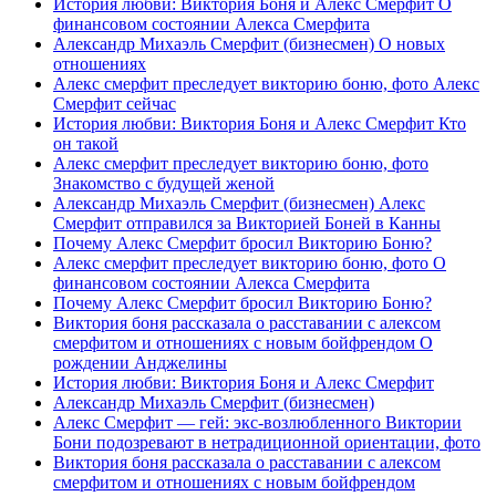
История любви: Виктория Боня и Алекс Смерфит О
финансовом состоянии Алекса Смерфита
Александр Михаэль Смерфит (бизнесмен) О новых
отношениях
Алекс смерфит преследует викторию боню, фото Алекс
Смерфит сейчас
История любви: Виктория Боня и Алекс Смерфит Кто
он такой
Алекс смерфит преследует викторию боню, фото
Знакомство с будущей женой
Александр Михаэль Смерфит (бизнесмен) Алекс
Смерфит отправился за Викторией Боней в Канны
Почему Алекс Смерфит бросил Викторию Боню?
Алекс смерфит преследует викторию боню, фото О
финансовом состоянии Алекса Смерфита
Почему Алекс Смерфит бросил Викторию Боню?
Виктория боня рассказала о расставании с алексом
смерфитом и отношениях с новым бойфрендом О
рождении Анджелины
История любви: Виктория Боня и Алекс Смерфит
Александр Михаэль Смерфит (бизнесмен)
Алекс Смерфит — гей: экс-возлюбленного Виктории
Бони подозревают в нетрадиционной ориентации, фото
Виктория боня рассказала о расставании с алексом
смерфитом и отношениях с новым бойфрендом