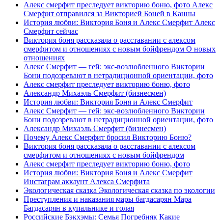
Алекс смерфит преследует викторию боню, фото Алекс
Смерфит отправился за Викторией Боней в Канны
История любви: Виктория Боня и Алекс Смерфит Алекс
Смерфит сейчас
Виктория боня рассказала о расставании с алексом
смерфитом и отношениях с новым бойфрендом О новых
отношениях
Алекс Смерфит — гей: экс-возлюбленного Виктории
Бони подозревают в нетрадиционной ориентации, фото
Алекс смерфит преследует викторию боню, фото
Александр Михаэль Смерфит (бизнесмен)
История любви: Виктория Боня и Алекс Смерфит
Алекс Смерфит — гей: экс-возлюбленного Виктории
Бони подозревают в нетрадиционной ориентации, фото
Александр Михаэль Смерфит (бизнесмен)
Почему Алекс Смерфит бросил Викторию Боню?
Виктория боня рассказала о расставании с алексом
смерфитом и отношениях с новым бойфрендом
Алекс смерфит преследует викторию боню, фото
История любви: Виктория Боня и Алекс Смерфит
Инстаграм аккаунт Алекса Смерфита
Экологическая сказка Экологическая сказка по экологии
Преступления и наказания мары багдасарян Мара
Багдасарян в купальнике и голая
Российские Бэкхэмы: Семья Погребняк Какие