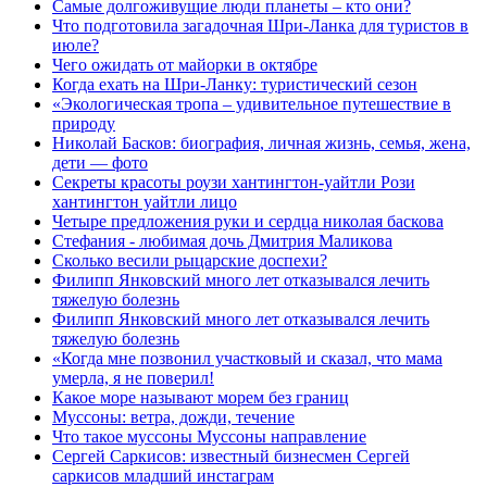
Самые долгоживущие люди планеты – кто они?
Что подготовила загадочная Шри-Ланка для туристов в
июле?
Чего ожидать от майорки в октябре
Когда ехать на Шри-Ланку: туристический сезон
«Экологическая тропа – удивительное путешествие в
природу
Николай Басков: биография, личная жизнь, семья, жена,
дети — фото
Секреты красоты роузи хантингтон-уайтли Рози
хантингтон уайтли лицо
Четыре предложения руки и сердца николая баскова
Стефания - любимая дочь Дмитрия Маликова
Сколько весили рыцарские доспехи?
Филипп Янковский много лет отказывался лечить
тяжелую болезнь
Филипп Янковский много лет отказывался лечить
тяжелую болезнь
«Когда мне позвонил участковый и сказал, что мама
умерла, я не поверил!
Какое море называют морем без границ
Муссоны: ветра, дожди, течение
Что такое муссоны Муссоны направление
Сергей Саркисов: известный бизнесмен Сергей
саркисов младший инстаграм