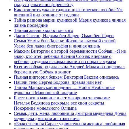
градус цельсия по фаренгейту
Как отличить ужа от гадюки практическое пособие Уж
внешний вид отличие от гадюки
Тайна развода марии куликовой Мария куликова личная
жизнь последние
Тайная жизнь хворостовского
Джин Сэссон, Наджва бен Ладен, Омар бен Ладен
Семья Усамы бен Ладена: Жизнь за высокой стеной
Усама бен ладен биография и личная жизнь
Максим Виторган о второй беременности Собчак: «Я не
знаю, кто отец ребенка Ксения Собчак впервые о
ребенке, грудном вскармливании и спорах с мужем
Ксения собчак родила сына Андрей Малахов поцеловал
беременную Собчак в живот
Пьяная виктория бекхэм Виктория Бекхэм описалась
Нашли тело Сергея Бодрова: правда или нет
Тайны Марианской впадины ← Hodor Необычные
вулканы в Марианской впадине
Бреет ноги в машине и ест макароны тарелками:
Наталья Водянова раскрыла все свои секреты
Покорение модельного Олимпа
Семья, дети, жена, любовница дмитрия медведева Дочка
медведева дмитрия анатольевича
«Божественная Сара»: удивительная актриса, любившая
и женские, и мужские роли