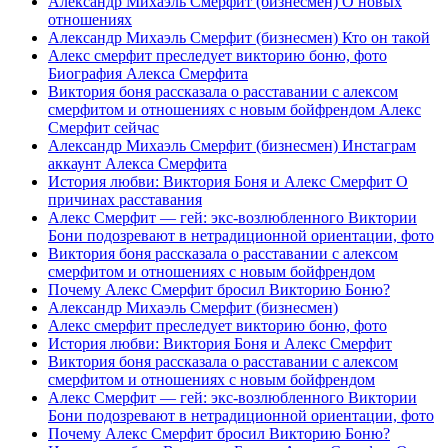
Александр Михаэль Смерфит (бизнесмен) О новых
отношениях
Александр Михаэль Смерфит (бизнесмен) Кто он такой
Алекс смерфит преследует викторию боню, фото
Биография Алекса Смерфита
Виктория боня рассказала о расставании с алексом
смерфитом и отношениях с новым бойфрендом Алекс
Смерфит сейчас
Александр Михаэль Смерфит (бизнесмен) Инстаграм
аккаунт Алекса Смерфита
История любви: Виктория Боня и Алекс Смерфит О
причинах расставания
Алекс Смерфит — гей: экс-возлюбленного Виктории
Бони подозревают в нетрадиционной ориентации, фото
Виктория боня рассказала о расставании с алексом
смерфитом и отношениях с новым бойфрендом
Почему Алекс Смерфит бросил Викторию Боню?
Александр Михаэль Смерфит (бизнесмен)
Алекс смерфит преследует викторию боню, фото
История любви: Виктория Боня и Алекс Смерфит
Виктория боня рассказала о расставании с алексом
смерфитом и отношениях с новым бойфрендом
Алекс Смерфит — гей: экс-возлюбленного Виктории
Бони подозревают в нетрадиционной ориентации, фото
Почему Алекс Смерфит бросил Викторию Боню?