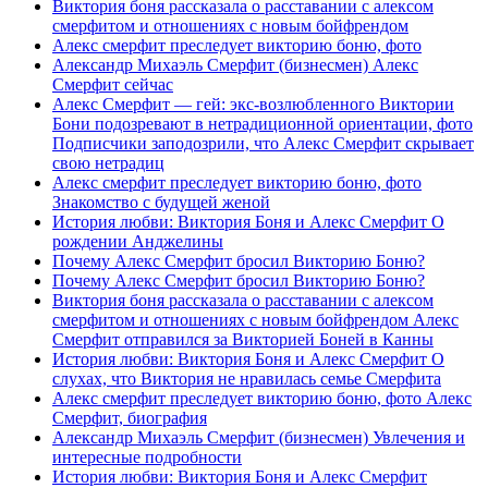
Виктория боня рассказала о расставании с алексом
смерфитом и отношениях с новым бойфрендом
Алекс смерфит преследует викторию боню, фото
Александр Михаэль Смерфит (бизнесмен) Алекс
Смерфит сейчас
Алекс Смерфит — гей: экс-возлюбленного Виктории
Бони подозревают в нетрадиционной ориентации, фото
Подписчики заподозрили, что Алекс Смерфит скрывает
свою нетрадиц
Алекс смерфит преследует викторию боню, фото
Знакомство с будущей женой
История любви: Виктория Боня и Алекс Смерфит О
рождении Анджелины
Почему Алекс Смерфит бросил Викторию Боню?
Почему Алекс Смерфит бросил Викторию Боню?
Виктория боня рассказала о расставании с алексом
смерфитом и отношениях с новым бойфрендом Алекс
Смерфит отправился за Викторией Боней в Канны
История любви: Виктория Боня и Алекс Смерфит О
слухах, что Виктория не нравилась семье Смерфита
Алекс смерфит преследует викторию боню, фото Алекс
Смерфит, биография
Александр Михаэль Смерфит (бизнесмен) Увлечения и
интересные подробности
История любви: Виктория Боня и Алекс Смерфит