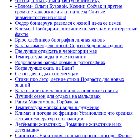
Что надо знать, выбирая тур в Мексику
«Взлом» Ольги Бузовой, Ксении Собчак и другие
громкие хакерские атаки на звезд Слитые
знаменитостей из icloud
Федор бондарчук развелся с женой из-за ее измен
Климат Швейцарии: описание по месяцам и интересные
факты
Брюс хлебников биография личная жизнь
Как на самом деле погиб Сергей Бодров-младший
Где лучше отдыхать в черногории мае
Температура воды в мае испании
Родословная барака обамы в фотографиях
Когда лучше ехать на Бали?
Сезон для отдыха по месяцам
Стихи про лето, летние стихи Подрасту для новых
знаний
Как отличить мех шиншиллы: полезные советы
Лучший сезон для отдыха на мальдивах
Раиса Максимовна Горбачева
Температура морской воды в фуджейре
Климат и погода во франции Установлено что средняя
летняя температура во франции
Детёныши животных «Домашние животные и их
детеныши»
Синоптик, Евпатория: точный прогноз погоды Фобос