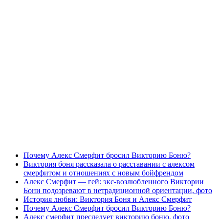
Почему Алекс Смерфит бросил Викторию Боню?
Виктория боня рассказала о расставании с алексом
смерфитом и отношениях с новым бойфрендом
Алекс Смерфит — гей: экс-возлюбленного Виктории
Бони подозревают в нетрадиционной ориентации, фото
История любви: Виктория Боня и Алекс Смерфит
Почему Алекс Смерфит бросил Викторию Боню?
Алекс смерфит преследует викторию боню, фото