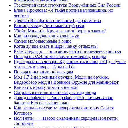
Трёхступенчатая структура Вооружённых Сил России
Елена Проклова: «Я такая противная женщина, но
честная
Дерево Ива фото и описание Где растет ива
Разница между бизонами и зубрами
Убийц Михаила Круга казнили воры в законе?
Как назвала дочь юлия ковальчук
Самые молодые мамы в мире
Когда лучше ехать в Шри Ланку отдыхать?
Рыба стерлядь — описание, фото и полезные свойства
Погода в ОАЭ по месяцам и температура воды
Где отдыхать в январе. Куда поехать в январе? Где лучше
отдыхать в январе. Туры на Гоа
Погода в испании по месяцам
Мод 1.7 2 на военный оружие. Моды на оружие.
Видеообзор Мод на Военное Оружие для Майнкрафт
Климат в крыму зимой и весной
Социальный и личный статусы индивида
Дэвид рокфеллер - биография, фото, личная жизнь
банкира Кто возглавит клан
Как реально похудеть: невероятная история Сергея
Кутового
Пол Гетти — «Набоб с каменным сердцем Пол гетти
состояние