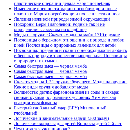
пластические операции делала мария погребняк
Изменение внешности марии погребняк до и после
пластики Мария погребняк до и после пластики носа
Явления неживой природы зимой окружающий
Похороны Веры Глаголевой: Родные так и не
определились с местом на кладбище
Моды на оружие Скачать моды на майн 1710 оружие
Пословицы о бережном отношении к природе и любви
к ней Пословицы о природных явлениях для детей
Пословицы, предания и сказки о необходимости любить
и беречь природу в творчестве народов края Пословицы
о природе и их смысл
Самая быстрая змея — черная мамба
Самая быстрая змея — черная мамба
Самая быстрая змея — черная мамба
Скачать мод на 1.7 2 оружие будущего. Моды на оружие.
Какие виды оружия добавляют моды
Волшебство детям: фараонова змея из соды и сахара:
своими руками, в домашних условиях Химическая
реакция змея фараона
Быстрый глобальный удар (БГУ) Мгновенный
глобальный
Логические и занимательные задачи (300 задач)
Логические вопросы для детей Вопросы детей 5 6 лет
Чем питается уж в природе?