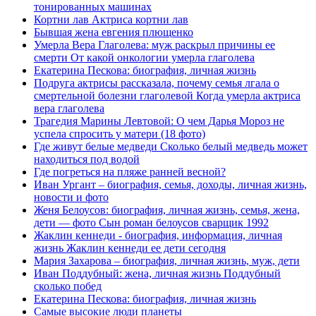
тонированных машинах
Кортни лав Актриса кортни лав
Бывшая жена евгения плющенко
Умерла Вера Глаголева: муж раскрыл причины ее
смерти От какой онкологии умерла глаголева
Екатерина Пескова: биография, личная жизнь
Подруга актрисы рассказала, почему семья лгала о
смертельной болезни глаголевой Когда умерла актриса
вера глаголева
Трагедия Марины Левтовой: О чем Дарья Мороз не
успела спросить у матери (18 фото)
Где живут белые медведи Сколько белый медведь может
находиться под водой
Где погреться на пляже ранней весной?
Иван Ургант – биография, семья, доходы, личная жизнь,
новости и фото
Женя Белоусов: биография, личная жизнь, семья, жена,
дети — фото Сын роман белоусов сварщик 1992
Жаклин кеннеди - биография, информация, личная
жизнь Жаклин кеннеди ее дети сегодня
Мария Захарова – биография, личная жизнь, муж, дети
Иван Поддубный: жена, личная жизнь Поддубный
сколько побед
Екатерина Пескова: биография, личная жизнь
Самые высокие люди планеты