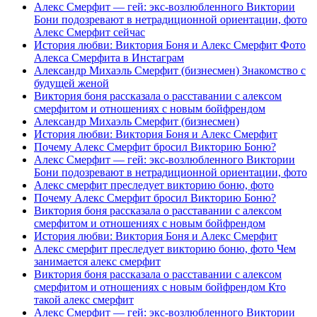
Алекс Смерфит — гей: экс-возлюбленного Виктории
Бони подозревают в нетрадиционной ориентации, фото
Алекс Смерфит сейчас
История любви: Виктория Боня и Алекс Смерфит Фото
Алекса Смерфита в Инстаграм
Александр Михаэль Смерфит (бизнесмен) Знакомство с
будущей женой
Виктория боня рассказала о расставании с алексом
смерфитом и отношениях с новым бойфрендом
Александр Михаэль Смерфит (бизнесмен)
История любви: Виктория Боня и Алекс Смерфит
Почему Алекс Смерфит бросил Викторию Боню?
Алекс Смерфит — гей: экс-возлюбленного Виктории
Бони подозревают в нетрадиционной ориентации, фото
Алекс смерфит преследует викторию боню, фото
Почему Алекс Смерфит бросил Викторию Боню?
Виктория боня рассказала о расставании с алексом
смерфитом и отношениях с новым бойфрендом
История любви: Виктория Боня и Алекс Смерфит
Алекс смерфит преследует викторию боню, фото Чем
занимается алекс смерфит
Виктория боня рассказала о расставании с алексом
смерфитом и отношениях с новым бойфрендом Кто
такой алекс смерфит
Алекс Смерфит — гей: экс-возлюбленного Виктории