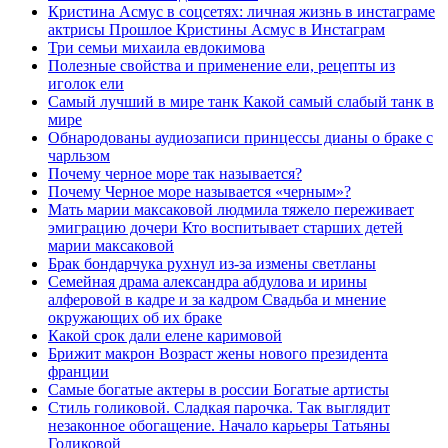
Кристина Асмус в соцсетях: личная жизнь в инстаграме
актрисы Прошлое Кристины Асмус в Инстаграм
Три семьи михаила евдокимова
Полезные свойства и применение ели, рецепты из
иголок ели
Самый лучший в мире танк Какой самый слабый танк в
мире
Обнародованы аудиозаписи принцессы дианы о браке с
чарльзом
Почему черное море так называется?
Почему Черное море называется «черным»?
Мать марии максаковой людмила тяжело переживает
эмиграцию дочери Кто воспитывает старших детей
марии максаковой
Брак бондарчука рухнул из-за измены светланы
Семейная драма александра абдулова и ирины
алферовой в кадре и за кадром Свадьба и мнение
окружающих об их браке
Какой срок дали елене каримовой
Брижит макрон Возраст жены нового президента
франции
Самые богатые актеры в россии Богатые артисты
Стиль голиковой. Сладкая парочка. Так выглядит
незаконное обогащение. Начало карьеры Татьяны
Голиковой