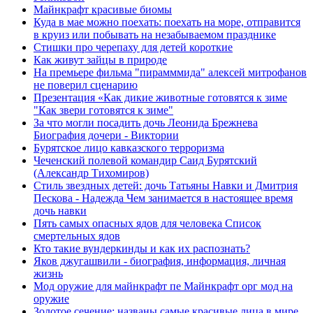
Майнкрафт красивые биомы
Куда в мае можно поехать: поехать на море, отправится
в круиз или побывать на незабываемом празднике
Стишки про черепаху для детей короткие
Как живут зайцы в природе
На премьере фильма "пирамммида" алексей митрофанов
не поверил сценарию
Презентация «Как дикие животные готовятся к зиме
"Как звери готовятся к зиме"
За что могли посадить дочь Леонида Брежнева
Биография дочери - Виктории
Бурятское лицо кавказского терроризма
Чеченский полевой командир Саид Бурятский
(Александр Тихомиров)
Стиль звездных детей: дочь Татьяны Навки и Дмитрия
Пескова - Надежда Чем занимается в настоящее время
дочь навки
Пять самых опасных ядов для человека Список
смертельных ядов
Кто такие вундеркинды и как их распознать?
Яков джугашвили - биография, информация, личная
жизнь
Мод оружие для майнкрафт пе Майнкрафт орг мод на
оружие
Золотое сечение: названы самые красивые лица в мире