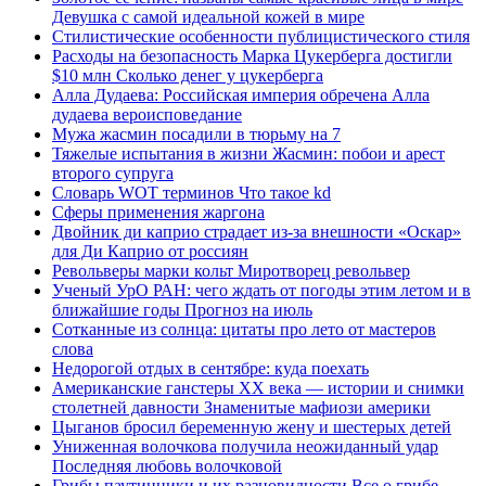
Девушка с самой идеальной кожей в мире
Стилистические особенности публицистического стиля
Расходы на безопасность Марка Цукерберга достигли
$10 млн Сколько денег у цукерберга
Алла Дудаева: Российская империя обречена Алла
дудаева вероисповедание
Мужа жасмин посадили в тюрьму на 7
Тяжелые испытания в жизни Жасмин: побои и арест
второго супруга
Cловарь WOT терминов Что такое kd
Сферы применения жаргона
Двойник ди каприо страдает из-за внешности «Оскар»
для Ди Каприо от россиян
Револьверы марки кольт Миротворец револьвер
Ученый УрО РАН: чего ждать от погоды этим летом и в
ближайшие годы Прогноз на июль
Сотканные из солнца: цитаты про лето от мастеров
слова
Недорогой отдых в сентябре: куда поехать
Американские ганстеры ХХ века — истории и снимки
столетней давности Знаменитые мафиози америки
Цыганов бросил беременную жену и шестерых детей
Униженная волочкова получила неожиданный удар
Последняя любовь волочковой
Грибы паутинники и их разновидности Все о грибе