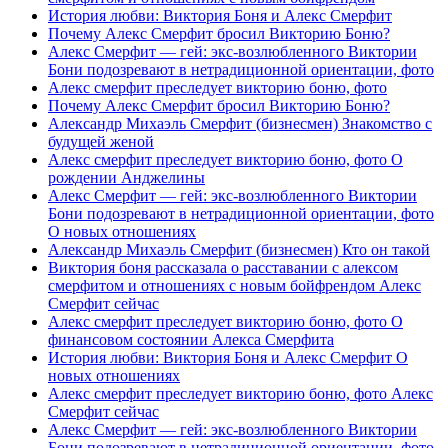
История любви: Виктория Боня и Алекс Смерфит
Почему Алекс Смерфит бросил Викторию Боню?
Алекс Смерфит — гей: экс-возлюбленного Виктории
Бони подозревают в нетрадиционной ориентации, фото
Алекс смерфит преследует викторию боню, фото
Почему Алекс Смерфит бросил Викторию Боню?
Александр Михаэль Смерфит (бизнесмен) Знакомство с
будущей женой
Алекс смерфит преследует викторию боню, фото О
рождении Анджелины
Алекс Смерфит — гей: экс-возлюбленного Виктории
Бони подозревают в нетрадиционной ориентации, фото
О новых отношениях
Александр Михаэль Смерфит (бизнесмен) Кто он такой
Виктория боня рассказала о расставании с алексом
смерфитом и отношениях с новым бойфрендом Алекс
Смерфит сейчас
Алекс смерфит преследует викторию боню, фото О
финансовом состоянии Алекса Смерфита
История любви: Виктория Боня и Алекс Смерфит О
новых отношениях
Алекс смерфит преследует викторию боню, фото Алекс
Смерфит сейчас
Алекс Смерфит — гей: экс-возлюбленного Виктории
Бони подозревают в нетрадиционной ориентации, фото