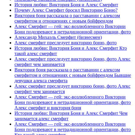
История любви: Виктория Боня и Алекс Смерфит
Почему Алекс Смерфит бросил Викторию Боню?
Виктория боня рассказала о расставании с алексом
смерфитом и отношениях с новым бойфрендом
Алекс Смерфит — гей: экс-возлюбленного Виктории
Бони подозревают в нетрадиционной ориентации, фото
Александр Михаэль Смерфит (бизнесмен)
Алекс смерфит преследует викторию боню, фото
История любви: Виктория Боня и Алекс Смерфит Кто
такой алекс смерфит
Алекс смерфит преследует викторию боню, фото Алекс
смерфит чем занимается
Виктория боня рассказала о расставании с алексом
смерфитом и отношениях с новым бойфрендом Бывшие
девушки алекса смерфита
Алекс смерфит преследует викторию боню, фото Алекс
смерфит чем занимается
Алекс Смерфит — гей: экс-возлюбленного Виктории
Бони подозревают в нетрадиционной ориентации, фото
Алекс смерфит и виктория боня
История любви: Виктория Боня и Алекс Смерфит Чем
занимается алекс смерфит
Алекс Смерфит — гей: экс-возлюбленного Виктории
Бони подозревают в нетрадиционной ориентации, фото
Кто такой алекс смерфит