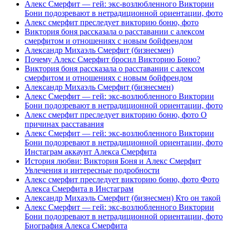
Алекс Смерфит — гей: экс-возлюбленного Виктории
Бони подозревают в нетрадиционной ориентации, фото
Алекс смерфит преследует викторию боню, фото
Виктория боня рассказала о расставании с алексом
смерфитом и отношениях с новым бойфрендом
Александр Михаэль Смерфит (бизнесмен)
Почему Алекс Смерфит бросил Викторию Боню?
Виктория боня рассказала о расставании с алексом
смерфитом и отношениях с новым бойфрендом
Александр Михаэль Смерфит (бизнесмен)
Алекс Смерфит — гей: экс-возлюбленного Виктории
Бони подозревают в нетрадиционной ориентации, фото
Алекс смерфит преследует викторию боню, фото О
причинах расставания
Алекс Смерфит — гей: экс-возлюбленного Виктории
Бони подозревают в нетрадиционной ориентации, фото
Инстаграм аккаунт Алекса Смерфита
История любви: Виктория Боня и Алекс Смерфит
Увлечения и интересные подробности
Алекс смерфит преследует викторию боню, фото Фото
Алекса Смерфита в Инстаграм
Александр Михаэль Смерфит (бизнесмен) Кто он такой
Алекс Смерфит — гей: экс-возлюбленного Виктории
Бони подозревают в нетрадиционной ориентации, фото
Биография Алекса Смерфита