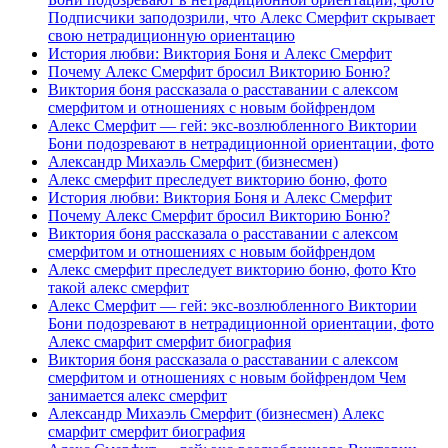
Подписчики заподозрили, что Алекс Смерфит скрывает
свою нетрадиционную ориентацию
История любви: Виктория Боня и Алекс Смерфит
Почему Алекс Смерфит бросил Викторию Боню?
Виктория боня рассказала о расставании с алексом
смерфитом и отношениях с новым бойфрендом
Алекс Смерфит — гей: экс-возлюбленного Виктории
Бони подозревают в нетрадиционной ориентации, фото
Александр Михаэль Смерфит (бизнесмен)
Алекс смерфит преследует викторию боню, фото
История любви: Виктория Боня и Алекс Смерфит
Почему Алекс Смерфит бросил Викторию Боню?
Виктория боня рассказала о расставании с алексом
смерфитом и отношениях с новым бойфрендом
Алекс смерфит преследует викторию боню, фото Кто
такой алекс смерфит
Алекс Смерфит — гей: экс-возлюбленного Виктории
Бони подозревают в нетрадиционной ориентации, фото
Алекс смарфит смерфит биография
Виктория боня рассказала о расставании с алексом
смерфитом и отношениях с новым бойфрендом Чем
занимается алекс смерфит
Александр Михаэль Смерфит (бизнесмен) Алекс
смарфит смерфит биография