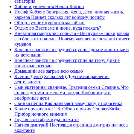
евпатория
Хобби и увлечения Нелли Кобзон
Иосиф Кобзон: биография, жена, дети, личная жизнь,
карьера Привет сколько лет кобзону иосифу
Обзор лучших курортов малайзии
Отдых во Вьетнаме в июне, куда поехать?
Внезапная смерть экс-солиста «Иванушек» шокировала
его близких и коллег Почему яковлев не оставил ничего
куцевол
Конспект занятия в средней группе "дикие животные и
их детеныши"
Конспект занятия в средней группе на тему: Дикие
животные осенью
Домашний лев загрыз всю семью
Ксения Дели (Xenia Deli) Другие направления
деятельности
Сын екатерины сванидзе. Трагедия семьи Сталина. Что
стало с детьми и женами вождя. Любовницы и
внебрачные дети
Свинка пеппа Как называют маму папу у поросенка
Какие оружия в кс 1.6. Обзор оружия Counter-Strike.
Прибор ночного видения
Грузия в октябре: куда поехать?
Нагиев дмитрий Настоящая страница дмитрия нагиева
вконтакте