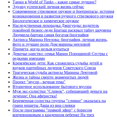
Танки в World of Tanks – какие самые лучшие?
Эдуард успенский личная жизнь сейчас
Современное стрелковое оружие и боеприпасы, история
возникновения и развития ручного стрелкового оружия
Биологическое и химическое оружие
Наследственная лихорадка Джигурды: водитель
покойной бизнес-леди Браташ раскрыл тайну шоумена
Людмила барташ самая богатая биография
Актриса Марина Неелова: биография, личная жизнь,
фото и лучшие роли Дом марины нееловой
Примета, когда нельзя купаться
Девичье царство: семья Марии Порошиной Сестры с
редкими именами
Кремлёвские дети: Как сложились судьбы детей и
внуков партийных лидеров Советского Союза
Трагическая судьба актрисы Марины Левтовой
Жизнь и тайны смерти знаменитых людей
Проект "мусор - вечная тема"
Вторичное использование бытового мусора
Муж экс-солистки "Сливок", собирающей деньги на
лечение: Она аферистка!
Беременная солистка группы "сливки" оказалась на
грани нищеты Даша из виа сливки
После программы "прямой эфир" с борисом
корчевниковым о краденном ребенке На трех