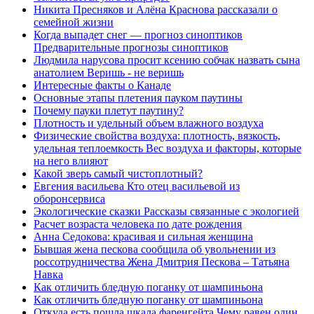
Никита Пресняков и Алёна Краснова рассказали о
семейной жизни
Когда выпадет снег — прогноз синоптиков
Предварительные прогнозы синоптиков
Людмила нарусова просит ксению собчак назвать сына
анатолием Веришь - не веришь
Интересные факты о Канаде
Основные этапы плетения пауком паутины
Почему пауки плетут паутину?
Плотность и удельный объем влажного воздуха
Физические свойства воздуха: плотность, вязкость,
удельная теплоемкость Вес воздуха и факторы, которые
на него влияют
Какой зверь самый чистоплотный?
Евгения васильева Кто отец васильевой из
оборонсервиса
Экологические сказки Рассказы связанные с экологией
Расчет возраста человека по дате рождения
Анна Седокова: красивая и сильная женщина
Бывшая жена пескова сообщила об увольнении из
россотрудничества Жена Дмитрия Пескова – Татьяна
Навка
Как отличить бледную поганку от шампиньона
Как отличить бледную поганку от шампиньона
Откуда есть пошла шкала фаренгейта Чему равен один