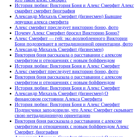
История любви: Виктория Боня и Алекс Смерфит Алекс
смарфит смерфит биография
Александр Михаэль Смерфит (бизнесмен) Бывшие
девушки алекса смерфита
Алекс смерфит преследует викторию боню, фото
Почему Алекс Смерфит бросил Викторию Боню?
Алекс Смерфит — гей: экс-возлюбленного Виктории
Бони подозревают в нетрадиционной ориентации, фото
Александр Михаэль Смерфит (бизнесмен)
Виктория боня рассказала о расставании с алексом
смерфитом и отношениях с новым бойфрендом
История любви: Виктория Боня и Алекс Смерфит
Алекс смерфит преследует викторию боню, фото
Виктория боня рассказала о расставании с алексом
смерфитом и отношениях с новым бойфрендом
История любви: Виктория Боня и Алекс Смерфит
Александр Михаэль Смерфит (бизнесмен) О
финансовом состоянии Алекса Смерфита
История любви: Виктория Боня и Алекс Смерфит
Подписчики заподозрили, что Алекс Смерфит скрывает
свою нетрадиционную ориентацию
Виктория боня рассказала о расставании с алексом
смерфитом и отношениях с новым бойфрендом Алекс
Смерфит, биография