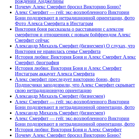
рождении Анджелины
Почему Алекс Смерфит бросил Викторию Боню?
Алекс Смерфит — гей: экс-возлюбленного Виктории
Бони подозревают в нетрадиционной ориентации, фото
Фото Алекса Смерфита в Инстаграм
Виктория боня рассказала о расставании с алексом
смерфитом и отношениях с новым бойфрендом Алекс
Смерфит сейчас
Александр Михаэль Смерфит (бизнесмен) О слухах, что
Виктория не нравилась семье Смерфита
История любви: Виктория Боня и Алекс Смерфит Алекс
Смерфит, биография
История любви: Виктория Боня и Алекс Смерфит
Инстаграм аккаунт Алекса Смерфита
Алекс смерфит преследует викторию боню, фото
Подписчики заподозрили, что Алекс Смерфит скрывает
свою нетрадиционную ориентацию
Александр Михаэль Смерфит (бизнесмен)
Алекс Смерфит — гей: экс-возлюбленного Виктории
Бони подозревают в нетрадиционной ориентации, фото
Александр Михаэль Смерфит (бизнесмен)
Алекс Смерфит — гей: экс-возлюбленного Виктории
Бони подозревают в нетрадиционной ориентации, фото
История любви: Виктория Боня и Алекс Смерфит
Почему Алекс Смерфит бросил Викторию Боню?