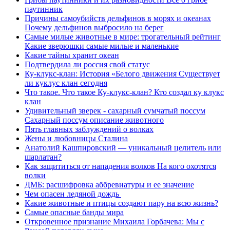
паутинник
Причины самоубийств дельфинов в морях и океанах
Почему дельфинов выбросило на берег
Самые милые животные в мире: трогательный рейтинг
Какие зверюшки самые милые и маленькие
Какие тайны хранит океан
Подтвердила ли россия свой статус
Ку-клукс-клан: История «Белого движения Существует
ли куклус клан сегодня
Что такое. Что такое Ку-клукс-клан? Кто создал ку клукс
клан
Удивительный зверек - сахарный сумчатый поссум
Сахарный поссум описание животного
Пять главных заблуждений о волках
Жены и любовницы Сталина
Анатолий Кашпировский — уникальный целитель или
шарлатан?
Как защититься от нападения волков На кого охотятся
волки
ДМБ: расшифровка аббревиатуры и ее значение
Чем опасен ледяной дождь
Какие животные и птицы создают пару на всю жизнь?
Самые опасные банды мира
Откровенное признание Михаила Горбачева: Мы с