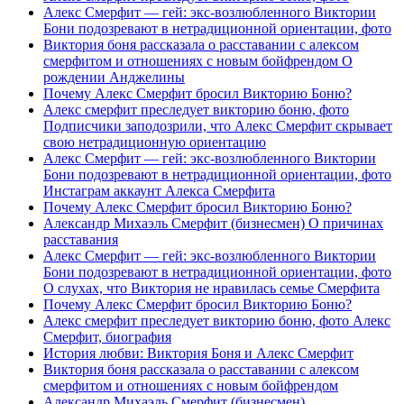
Алекс Смерфит — гей: экс-возлюбленного Виктории
Бони подозревают в нетрадиционной ориентации, фото
Виктория боня рассказала о расставании с алексом
смерфитом и отношениях с новым бойфрендом О
рождении Анджелины
Почему Алекс Смерфит бросил Викторию Боню?
Алекс смерфит преследует викторию боню, фото
Подписчики заподозрили, что Алекс Смерфит скрывает
свою нетрадиционную ориентацию
Алекс Смерфит — гей: экс-возлюбленного Виктории
Бони подозревают в нетрадиционной ориентации, фото
Инстаграм аккаунт Алекса Смерфита
Почему Алекс Смерфит бросил Викторию Боню?
Александр Михаэль Смерфит (бизнесмен) О причинах
расставания
Алекс Смерфит — гей: экс-возлюбленного Виктории
Бони подозревают в нетрадиционной ориентации, фото
О слухах, что Виктория не нравилась семье Смерфита
Почему Алекс Смерфит бросил Викторию Боню?
Алекс смерфит преследует викторию боню, фото Алекс
Смерфит, биография
История любви: Виктория Боня и Алекс Смерфит
Виктория боня рассказала о расставании с алексом
смерфитом и отношениях с новым бойфрендом
Александр Михаэль Смерфит (бизнесмен)