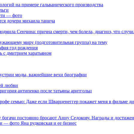
ологий на примере гальванического производства
льги
ети — фото
ся дочери михаила танича
дмила Сенчина: прична смерти, чем болела, диагноз, что случи
ружающему миру (подготовительная группа) на тему
фия год рождения
ь с дмитрием харатьяном
дустрии моды, важнейшие вехи биографии
ей любви
ригория антипенко после татьяны арнтгольц
офе семью: Даже если Шварценеггер покажет меня в фильме дик
у богачи постоянно бросают Анну Седокову. Награды и достиже
ти — фото Яна рудковская и ее бизнес