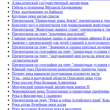
Алма-атинский государственный заповедник
Гибель и похороны Михаила Евдокимова
Реки, вытекающие из Байкала
Крупные реки китая список
Презентация "Природные зоны Земли" презентация к урок
Конспект нод и презентация для дошкольников животные
Презентация "Животные жарких стран" презентация к ур
Презентация на тему "владимир высоцкий"
Главные национальные парки и заповедники африки В как
Занятие с презентацией для детей старшей и подготовит
Презентация на тему "Значение и охрана пресных водоём
Презентация по географии на тему "природные условия 
Презентация на тему: "окружающий мир вода на земле во
-атлантический
Презентация по географии на тему "природные условия у
Южный урал Презентация разнообразие природы урала
Почему река маккензи получающая основную часть
Угра - река в калужской области Описание реки угра
Реки россии Река Большая Алматинка
Мордовский природный заповедник имени П
Черноморские реки Техногенные и природные проблемы
Река в финляндии 1 сканворд
Презентация на тему "Реки и озёра Алтайского края" Как
Реки алтая Лечебные реки алтая
Реки молдавии Крупная река в молдавии