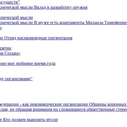
осударств"
хнической мысли Вклад в разработку оружия
ехнической мысли
хнической мысли В музее есть апартаменты Михаила Тимофееви
и
ие Отряд насекомоядные презентация
урятии
ая Сосьва»
ние мое любимое время года
ду организмами"
едерации - как некоммерческие организации Общины коренны
илам, не обращая внимания на сложившиеся общественные стере
ре Кто должен вывозить мусор