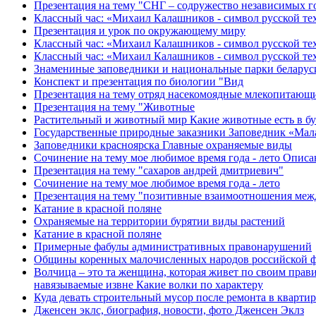
Презентация на тему "СНГ – содружество независимых г
Классный час: «Михаил Калашников - символ русской те
Презентация и урок по окружающему миру
Классный час: «Михаил Калашников - символ русской т
Классный час: «Михаил Калашников - символ русской те
Знамениные заповедники и национальные парки беларус
Конспект и презентация по биологии "Вид
Презентация на тему отряд насекомоядные млекопитающ
Презентация на тему "Животные
Растительный и животный мир Какие животные есть в б
Государственные природные заказники Заповедник «Мал
Заповедники красноярска Главные охраняемые виды
Сочинение на тему мое любимое время года - лето Описа
Презентация на тему "сахаров андрей дмитриевич"
Сочинение на тему мое любимое время года - лето
Презентация на тему "позитивные взаимоотношения меж
Катание в красной поляне
Охраняемые на территории бурятии виды растений
Катание в красной поляне
Примерные фабулы административных правонарушений
Общины коренных малочисленных народов российской ф
Волчица – это та женщина, которая живет по своим прав
навязываемые извне Какие волки по характеру
Куда девать строительный мусор после ремонта в кварти
Дженсен эклс, биография, новости, фото Дженсен Эклз