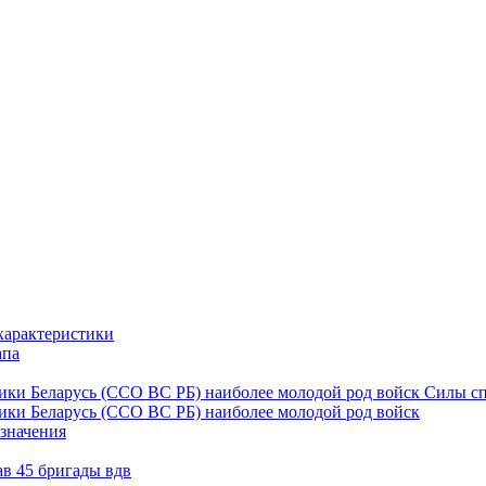
характеристики
апа
ки Беларусь (ССО ВС РБ) наиболее молодой род войск Силы с
ки Беларусь (ССО ВС РБ) наиболее молодой род войск
значения
в 45 бригады вдв