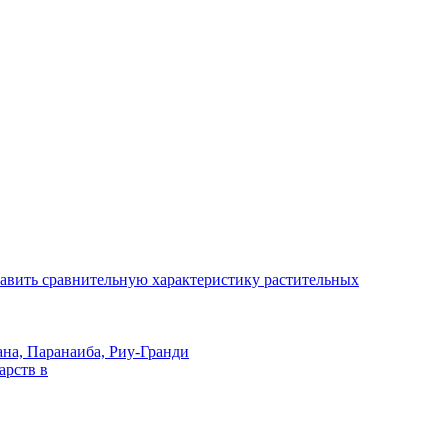
авить сравнительную характеристику растительных
ана, Паранаиба, Риу-Гранди
арств в