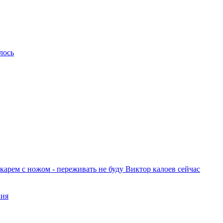
лось
арем с ножом - переживать не буду Виктор калоев сейчас
ния