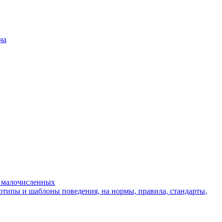
ча
х малочисленных
отипы и шаблоны поведения, на нормы, правила, стандарты,