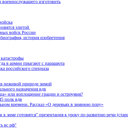
р военнослужащего изготовить
 войска
ановятся элитой
ных войск России
биография, история изобретения
и катастрофы
гда в армии прыгают с парашюта
ка российского спецназа
 в неживой природе зимой
ального назначения вдв
дца» или воплощение грации и остроумия?
45 полк вдв
альном времени. Рассказ «О деревьях в зимнюю пору»
и к зиме готовятся" презентация к уроку по развитию речи (стар
ь вс рф"