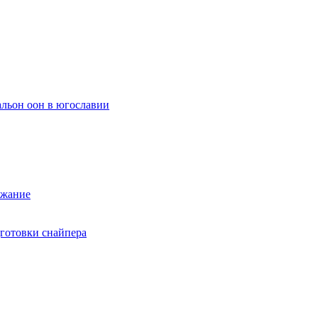
альон оон в югославии
ржание
дготовки снайпера