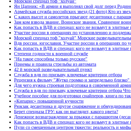
Морской спецназ тоф "холуай"
Ян Цапник: «В армии я выполнял свой долг перед Родиной
Армейская служба российских звезд (21 фото) Кто из звез
С каких высот и самолетов прыгают десантники с параш
Зам ком взвода звание. Воинские звания. Сравнение вои
Как попасть в ВДВ и спецназ: кого не возьмут в элитные 
Участие россии в операциях по установлению и поддер
Морской спецназ тоф "холуай" Морские разведывательны
Вдв россии. югославия. Участие россии в операциях по
Как попасть в ВДВ и спецназ: кого не возьмут в элитные
Степени годности к военной службе
"На такое способны только русские"
Приемы и правила стрельбы из автомата
42 й морской разведывательный пункт
Служба в вдв по призыву, ключевые критерии отбора
Рецензия к фильму "Жутко громко и запредельно близко
Для чего нужна строевая подготовка в современной арми
Служба в вдв по призыву, ключевые критерии отбора Что
Учебное пособие для подготовки снайперов, книга по т
«Кипарис» повышенной кучности
Рюкзак десантника и другое снаряжение и обмундирован
Берет спецназа ГРУ: как он выглядит, какого цвета?
Денежное вознаграждение за прыжки с парашютом (десан
Как попасть в ВДВ и спецназ: кого не возьмут в элитные
Пули со смещенным центром тяжести: реальность и мифы