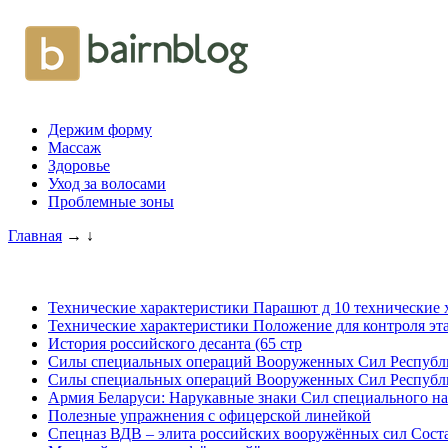
Держим форму
Массаж
Здоровье
Уход за волосами
Проблемные зоны
Главная
→
↓
Технические характеристики Парашют д 10 технические 
Технические характеристики Положение для контроля эт
История российского десанта (65 стр
Силы специальных операций Вооруженных Сил Республи
Силы специальных операций Вооруженных Сил Республи
Армия Беларуси: Нарукавные знаки Cил специального на
Полезные упражнения с офицерской линейкой
Спецназ ВДВ – элита российских вооружённых сил Соста