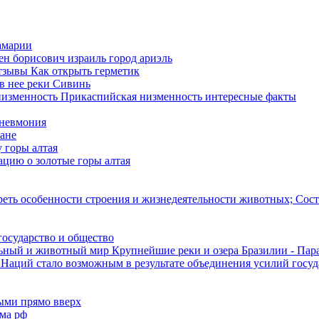
амарии
ен борисович израиль город ариэль
тзывы Как открыть герметик
 в нее реки Сивинь
низменность Прикаспийская низменность интересные факты
пневмония
еане
 горы алтая
ацию о золотые горы алтая
еть особенности строения и жизнедеятельности животных; Сост
государство и общество
ельный и животный мир Крупнейшие реки и озера Бразилии - Пар
аций стало возможным в результате объединения усилий госуд
ными прямо вверх
ма рф