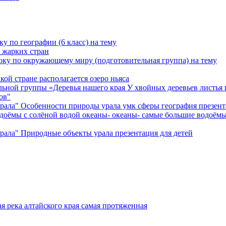
у по географии (6 класс) на тему
 жарких стран
оку по окружающему миру (подготовительная группа) на тему
ой стране располагается озеро ньяса
ельной группы «Деревья нашего края У хвойных деревьев листья 
ов"
урала" Особенности природы урала умк сферы география презен
доёмы с солёной водой океаны- океаны- самые большие водоёмы
рала" Природные объекты урала презентация для детей
ая река алтайского края самая протяженная