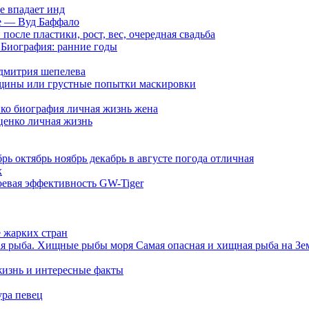
е впадает инд
е — Вуд Баффало
осле пластики, рост, вес, очередная свадьба
 Биография: ранние годы
дмитрия шепелева
нщины или грустные попытки маскировки
ко биография личная жизнь жена
ценко личная жизнь
рь октябрь ноябрь декабрь в августе погода отличная
х
Боевая эффективность GW-Tiger
 жарких стран
я рыба. Хищные рыбы моря Самая опасная и хищная рыба на Земл
жизнь и интересные факты
ура певец