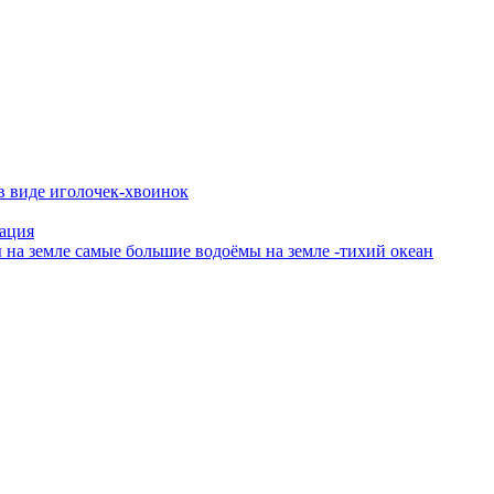
в виде иголочек-хвоинок
тация
 на земле самые большие водоёмы на земле -тихий океан