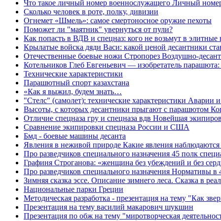
Что такое личный номер военнослужащего Личный номе
Сколько человек в роте, полку, дивизии
Огнемет «Шмель»: самое смертоносное оружие пехоты
Поможет ли "маятник" увернуться от пули?
Как попасть в ВДВ и спецназ: кого не возьмут в элитные
Крылатые войска дяди Васи: какой ценой десантники ст
Отечественные боевые ножи Стропорез Воздушно-десант
Котельников Глеб Евгеньевич — изобретатель парашюта: 
Технические характеристики
Парашютный спорт казахстана
«Как я выжил, будем знать…
"Стелс" (самолет): технические характеристики Аварии 
Высоты, с которых десантники прыгают с парашютом Ко
Отличие спецназа гру и спецназа вдв Новейшая экипиров
Сравнение экипировки спецназа России и США
Бмд - боевые машины десанта
Явления в неживой природе Какие явления наблюдаются
Про разведчиков специального назначения 45 полк специ
Графиня Строганова: «женщина без убеждений и без сер
Про разведчиков специального назначения Нормативы в 
Зимняя сказка эссе. Описание зимнего леса. Сказка в ре
Национальные парки Греции
Методическая разработка - презентация на тему "Как звер
Презентация на тему василий макарович шукшин
Презентация по обж на тему "миротворческая деятельност