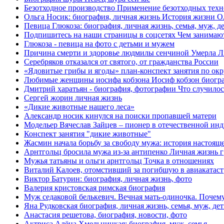
Безотходное производство Применение безотходных техн
Ольга Носик: биография, личная жизнь История жизни О
Певица Глюкоза: биография, личная жизнь, семья, муж, д
Подпишитесь на наши страницы в соцсетях Чем занимают
Глюкоза - певица на фото с детьми и мужем
Причина смерти и здоровье людмилы сенчиной Умерла Лю
Серебряков отказался от святого, от гражданства России
«Ядовитые грибы и ягоды» план-конспект занятия по ок
Любимые женщины иосифа кобзона Иосиф кобзон биогра
Дмитрий харатьян - биография, фотографии Что случилос
Сергей жорин личная жизнь
«Дикие животные нашего леса»
Александр носик кинулся на поиски пропавшей матери
Модельер Вячеслав Зайцев – пионер в отечественной ин
Конспект занятия "дикие животные"
Жасмин начала борьбу за свободу мужа: история настоящ
Арнтгольц бросила мужа из-за антипенко Личная жизнь г
Мужья татьяны и ольги арнтгольц Точка в отношениях
Виталий Калоев, отомстивший за погибшую в авиакатастр
Виктор Батурин: биография, личная жизнь, фото
Валерия кристовская римская биография
Муж седаковой белькевич. Вечная мать-одиночка. Почем
Яна Рудковская биография, личная жизнь, семья, муж, де
Анастасия решетова, биография, новости, фото
Актриса Алёна Хмельницкая: биография, муж, семья