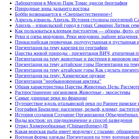
Лаборатория в Менло Парк Томас эдисон биография
Природные зоны дальнего востока
Бобби возвращается в «Сверхъестественное»!
Азриэль израиль. Ариэль. История столицы поселений С
Ариэль – израильский город в горах Самарии Литвак сем
Как пользоваться клеевым пистолетом — обзоры, фото, о
Реки и озера мордовии. Реки мордовии. районе впадения
Прикаспийская первичная, полупустынная и пустынная 
Презентация на тему карелия по географии
Царства живой природы - презентация ВИЧ, атипичная 
Презентация на тему животные и растения в мировом ок
Презентация на тему алтайские горы Презентация на тему
Презентация на тему алтайские горы Как сделать презент
Презентация на тему: Химическое оружие
Презентация "необыкновенная арктика"
Общая характеристика Царства Животных Цель: Рассмотр
Распространение организмов Животные - экосистемы
Самые длинные реки во франции
Путешествие вдоль итальянской реки по Раннее римское 
География Бразилии: население, рельеф, климат, растит
История создания Создание Организации Объединённых Н
Виды костров: их предназначение и способ разведения
Отряд Химерообразные (Chimaeriformes) (В
Какая морская рыба имеет мордочку с глазами, обращен
Военная форма одежды Презентация на тему военная фор