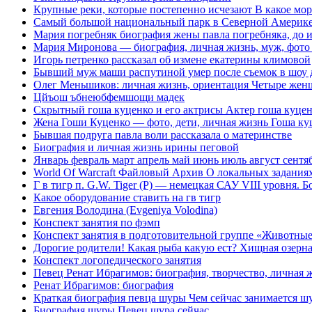
Крупные реки, которые постепенно исчезают В какое мор
Самый большой национальный парк в Северной Америк
Мария погребняк биография жены павла погребняка, до и п
Мария Миронова — биография, личная жизнь, муж, фото
Игорь петренко рассказал об измене екатерины климовой
Бывший муж маши распутиной умер после съемок в шоу 
Олег Меньшиков: личная жизнь, ориентация Четыре же
Цйъош ъбнеюбфемшощи мадек
Скрытный гоша куценко и его актрисы Актер гоша куцен
Жена Гоши Куценко — фото, дети, личная жизнь Гоша ку
Бывшая подруга павла воли рассказала о материнстве
Биография и личная жизнь ирины пеговой
Январь февраль март апрель май июнь июль август сентяб
World Of Warcraft Файловый Архив О локальных задания
Г в тигр п. G.W. Tiger (P) — немецкая САУ VIII уровня. 
Какое оборудование ставить на гв тигр
Евгения Володина (Evgeniya Volodina)
Конспект занятия по фэмп
Конспект занятия в подготовительной группе «Животные
Дорогие родители! Какая рыба какую ест? Хищная озерна
Конспект логопедического занятия
Певец Ренат Ибрагимов: биография, творчество, личная 
Ренат Ибрагимов: биография
Краткая биография певца шуры Чем сейчас занимается ш
Биография шуры Певец шура сейчас