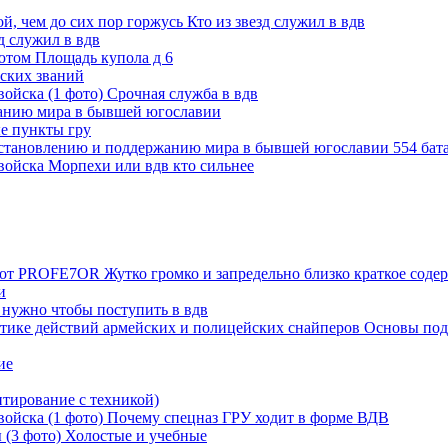
, чем до сих пор горжусь Кто из звезд служил в вдв
д служил в вдв
ютом Площадь купола д 6
нских званий
войска (1 фото) Срочная служба в вдв
жанию мира в бывшей югославии
е пункты гру
 установлению и поддержанию мира в бывшей югославии 554 бат
 войска Морпехи или вдв кто сильнее
" от PROFE7OR Жутко громко и запредельно близко краткое соде
и
 нужно чтобы поступить в вдв
актике действий армейских и полицейских снайперов Основы по
ие
тирование с техникой)
 войска (1 фото) Почему спецназ ГРУ ходит в форме ВДВ
 (3 фото) Холостые и учебные