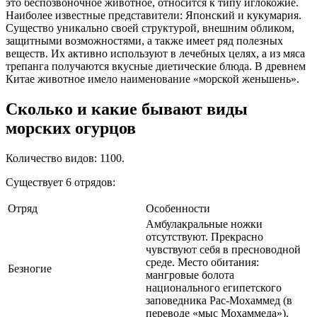
это беспозвоночное животное, относится к типу иглокожие.
Наиболее известные представители: Японский и кукумария.
Существо уникально своей структурой, внешним обликом,
защитными возможностями, а также имеет ряд полезных
веществ. Их активно используют в лечебных целях, а из мяса
трепанга получаются вкусные диетические блюда. В древнем
Китае животное имело наименование «морской женьшень».
Сколько и какие бывают виды
морских огурцов
Количество видов: 1100.
Существует 6 отрядов:
Отряд
Особенности
Амбулакральные ножки
отсутствуют. Прекрасно
чувствуют себя в пресноводной
среде. Место обитания:
Безногие
мангровые болота
национального египетского
заповедника Рас-Мохаммед (в
переводе «мыс Мохаммеда»).