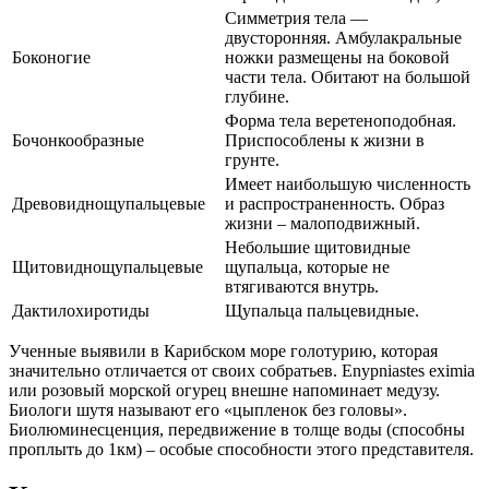
Симметрия тела —
двусторонняя. Амбулакральные
Боконогие
ножки размещены на боковой
части тела. Обитают на большой
глубине.
Форма тела веретеноподобная.
Бочонкообразные
Приспособлены к жизни в
грунте.
Имеет наибольшую численность
Древовиднощупальцевые
и распространенность. Образ
жизни – малоподвижный.
Небольшие щитовидные
Щитовиднощупальцевые
щупальца, которые не
втягиваются внутрь.
Дактилохиротиды
Щупальца пальцевидные.
Ученные выявили в Карибском море голотурию, которая
значительно отличается от своих собратьев. Enypniastes eximia
или розовый морской огурец внешне напоминает медузу.
Биологи шутя называют его «цыпленок без головы».
Биолюминесценция, передвижение в толще воды (способны
проплыть до 1км) – особые способности этого представителя.