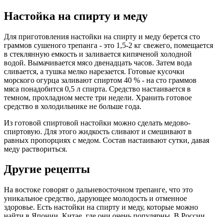
Настойка на спирту и меду
Для приготовления настойки на спирту и меду берется сто
граммов сушеного трепанга - это 1,5-2 кг свежего, помещается
в стеклянную емкость и заливается кипяченой холодной
водой. Вымачивается мясо двенадцать часов. Затем вода
сливается, а тушка мелко нарезается. Готовые кусочки
морского огурца заливают спиртом 40 % - на сто граммов
мяса понадобится 0,5 л спирта. Средство настаивается в
темном, прохладном месте три недели. Хранить готовое
средство в холодильнике не больше года.
Из готовой спиртовой настойки можно сделать медово-
спиртовую. Для этого жидкость сливают и смешивают в
равных пропорциях с медом. Состав настаивают сутки, давая
меду раствориться.
Другие рецепты
На востоке говорят о дальневосточном трепанге, что это
уникальное средство, дарующее молодость и отменное
здоровье. Есть настойки на спирту и меду, которые можно
найти в Японии, Китае, где они очень популярны. В России