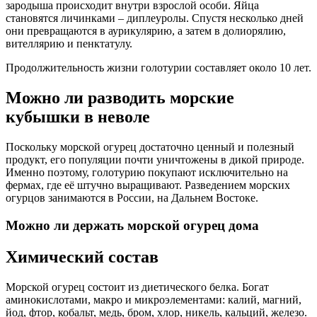
зародыша происходит внутри взрослой особи. Яйца
становятся личинками – диплеуролы. Спустя несколько дней
они превращаются в аурикулярию, а затем в долиорялию,
вителлярию и пенктатулу.
Продолжительность жизни голотурии составляет около 10 лет.
Можно ли разводить морские
кубышки в неволе
Поскольку морской огурец достаточно ценный и полезный
продукт, его популяции почти уничтожены в дикой природе.
Именно поэтому, голотурию покупают исключительно на
фермах, где её штучно выращивают. Разведением морских
огурцов занимаются в России, на Дальнем Востоке.
Можно ли держать морской огурец дома
Химический состав
Морской огурец состоит из диетического белка. Богат
аминокислотами, макро и микроэлементами: калий, магний,
йод, фтор, кобальт, медь, бром, хлор, никель, кальций, железо.