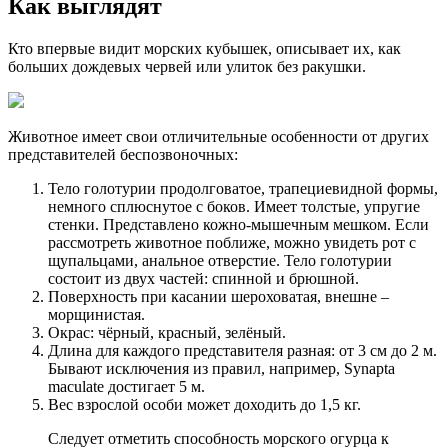
Как выглядят
Кто впервые видит морских кубышек, описывает их, как
больших дождевых червей или улиток без ракушки.
Животное имеет свои отличительные особенности от других
представителей беспозвоночных:
Тело голотурии продолговатое, трапециевидной формы,
немного сплюснутое с боков. Имеет толстые, упругие
стенки. Представлено кожно-мышечным мешком. Если
рассмотреть животное поближе, можно увидеть рот с
щупальцами, анальное отверстие. Тело голотурии
состоит из двух частей: спинной и брюшной.
Поверхность при касании шероховатая, внешне –
морщинистая.
Окрас: чёрный, красный, зелёный.
Длина для каждого представителя разная: от 3 см до 2 м.
Бывают исключения из правил, например, Synapta
maculate достигает 5 м.
Вес взрослой особи может доходить до 1,5 кг.
Следует отметить способность морского огурца к