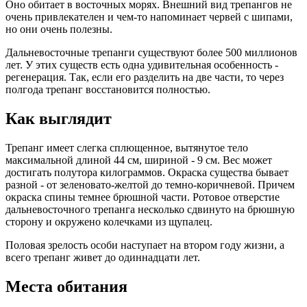
Оно обитает в восточных морях. Внешний вид трепангов не
очень привлекателен и чем-то напоминает червей с шипами,
но они очень полезны.
Дальневосточные трепанги существуют более 500 миллионов
лет. У этих существ есть одна удивительная особенность -
регенерация. Так, если его разделить на две части, то через
полгода трепанг восстановится полностью.
Как выглядит
Трепанг имеет слегка сплющенное, вытянутое тело
максимальной длиной 44 см, шириной - 9 см. Вес может
достигать полутора килограммов. Окраска существа бывает
разной - от зеленовато-желтой до темно-коричневой. Причем
окраска спины темнее брюшной части. Ротовое отверстие
дальневосточного трепанга несколько сдвинуто на брюшную
сторону и окружено колечками из щупалец.
Половая зрелость особи наступает на втором году жизни, а
всего трепанг живет до одиннадцати лет.
Места обитания