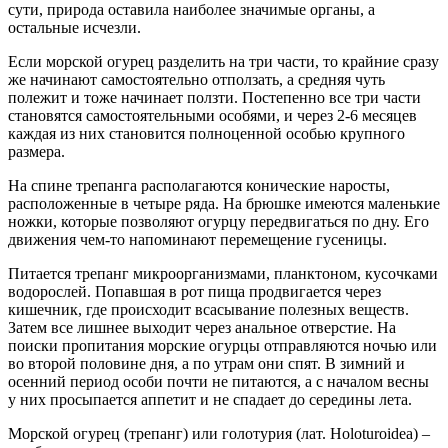
сути, природа оставила наиболее значимые органы, а
остальные исчезли.
Если морской огурец разделить на три части, то крайние сразу
же начинают самостоятельно отползать, а средняя чуть
полежит и тоже начинает ползти. Постепенно все три части
становятся самостоятельными особями, и через 2-6 месяцев
каждая из них становится полноценной особью крупного
размера.
На спине трепанга располагаются конические наросты,
расположенные в четыре ряда. На брюшке имеются маленькие
ножки, которые позволяют огурцу передвигаться по дну. Его
движения чем-то напоминают перемещение гусеницы.
Питается трепанг микроорганизмами, планктоном, кусочками
водорослей. Попавшая в рот пища продвигается через
кишечник, где происходит всасывание полезных веществ.
Затем все лишнее выходит через анальное отверстие. На
поиски пропитания морские огурцы отправляются ночью или
во второй половине дня, а по утрам они спят. В зимний и
осенний период особи почти не питаются, а с началом весны
у них просыпается аппетит и не спадает до середины лета.
Морской огурец (трепанг) или голотурия (лат. Holoturoidea) –