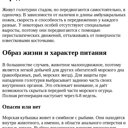
Живут голотурии стадом, но передвигаются самостоятельно, в
одиночку. В зависимости от наличия и длины амбулакральных
ножек, скорость и способность к передвижению у каждого
разные. У некоторых особей отсутствуют специальные
выросты, поэтому они передвигаются с помощью
перистальтических движений, отталкиваясь от поверхности
известковыми косточками.
Образ жизни и характер питания
В большинстве случаев, животное малоподвижное, поэтому
является легкой добычей для других обитателей морского дна
(ракообразных, рыб, морских звезд). Для защиты при
нападении голотурия выбрасывает заднюю часть своих
внутренних органов. Это отвлекает внимание, и даёт
возможность скрыться передней части морского огурца.
Полная регенерация наступает через 6-8 недель.
Опасен или нет
Морская кубышка живет в симбиозе с рыбами. Они находятся
внутри животного, а именно, в области анального отверстия и
водных легких. Выброс токсических веществ происходит