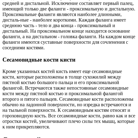
средней и дистальной. Исключение составляет первый палец,
имеющий только две фаланги - проксимальную и дистальную.
Проксимальные фаланги являются наиболее длинными,
дисталь-ные - наиболее короткими. Каждая фаланга имеет
среднюю часть - тело и два конца - проксимальный и
дистальный. На проксимальном конце находится основание
фаланги, а на дистальном - головка фаланги. На каждом конце
фаланги имеются суставные поверхности для сочленения с
соседними костями.
Сесамовидные кости кисти
Кроме указанных костей кисть имеет еще сесамовидные
кости, которые расположены в толще сухожилий между
пястной костью большого пальца и его проксимальной
фалангой. Встречаются также непостоянные сесамовидные
кости между пястной костью и проксимальной фалангой
второго и пятого пальцев. Сесамовидные кости расположены
обычно на ладонной поверхности, но изредка встречаются и
на тыльной поверхности. К сесамовидным костям относят и
гороховидную кость. Все сесамовидные кости, равно как и все
отростки костей, увеличивают плечо силы тех мышц, которые
к ним прикрепляются.