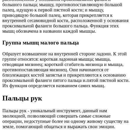
большого пальца; мышцу, противопоставляющую большой
палец, идущую к первой пястной кости; и мышцу,
приводящую большой палец, которая прикрепляется к
внутренней сесамовидной кости, расположенной у основания
проксимальной фаланги большого пальца. Функция этих
мышц обозначена в названии каждой мышцы.
Группа мышц малого пальца
Образует возвышение на внутренней стороне ладони. К этой
группе относятся: короткая ладонная мышца; мышца,
отводящая мизинец; короткий сгибатель мизинца и мышца,
противопоставляющая мизинец. Они начинаются от
близлежащих костей запястья и прикрепляются к основанию
проксимальной фаланги пятого пальца и.пятой пястной кости.
Их функция определяется названием самих мышц.
Пальцы рук
Пальцы рук - уникальный инструмент, данный нам
эволюцией, позволяющий совершать самые сложные
операции, недоступные более ни одному живому существу на
земле, помогающий общаться и выражать свои эмоции.