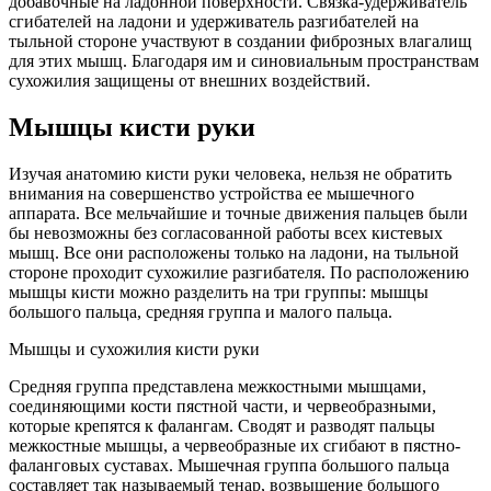
добавочные на ладонной поверхности. Связка-удерживатель
сгибателей на ладони и удерживатель разгибателей на
тыльной стороне участвуют в создании фиброзных влагалищ
для этих мышц. Благодаря им и синовиальным пространствам
сухожилия защищены от внешних воздействий.
Мышцы кисти руки
Изучая анатомию кисти руки человека, нельзя не обратить
внимания на совершенство устройства ее мышечного
аппарата. Все мельчайшие и точные движения пальцев были
бы невозможны без согласованной работы всех кистевых
мышц. Все они расположены только на ладони, на тыльной
стороне проходит сухожилие разгибателя. По расположению
мышцы кисти можно разделить на три группы: мышцы
большого пальца, средняя группа и малого пальца.
Мышцы и сухожилия кисти руки
Средняя группа представлена межкостными мышцами,
соединяющими кости пястной части, и червеобразными,
которые крепятся к фалангам. Сводят и разводят пальцы
межкостные мышцы, а червеобразные их сгибают в пястно-
фаланговых суставах. Мышечная группа большого пальца
составляет так называемый тенар, возвышение большого