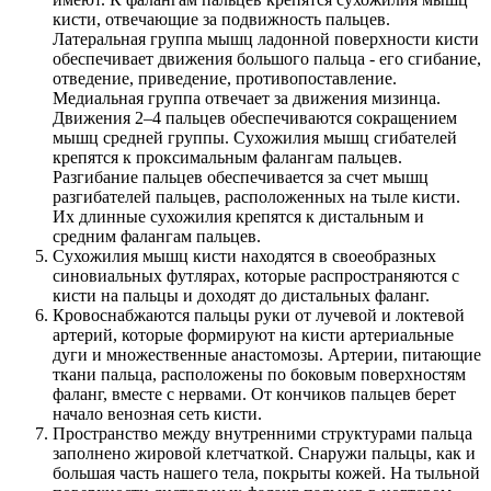
кисти, отвечающие за подвижность пальцев.
Латеральная группа мышц ладонной поверхности кисти
обеспечивает движения большого пальца - его сгибание,
отведение, приведение, противопоставление.
Медиальная группа отвечает за движения мизинца.
Движения 2–4 пальцев обеспечиваются сокращением
мышц средней группы. Сухожилия мышц сгибателей
крепятся к проксимальным фалангам пальцев.
Разгибание пальцев обеспечивается за счет мышц
разгибателей пальцев, расположенных на тыле кисти.
Их длинные сухожилия крепятся к дистальным и
средним фалангам пальцев.
Сухожилия мышц кисти находятся в своеобразных
синовиальных футлярах, которые распространяются с
кисти на пальцы и доходят до дистальных фаланг.
Кровоснабжаются пальцы руки от лучевой и локтевой
артерий, которые формируют на кисти артериальные
дуги и множественные анастомозы. Артерии, питающие
ткани пальца, расположены по боковым поверхностям
фаланг, вместе с нервами. От кончиков пальцев берет
начало венозная сеть кисти.
Пространство между внутренними структурами пальца
заполнено жировой клетчаткой. Снаружи пальцы, как и
большая часть нашего тела, покрыты кожей. На тыльной