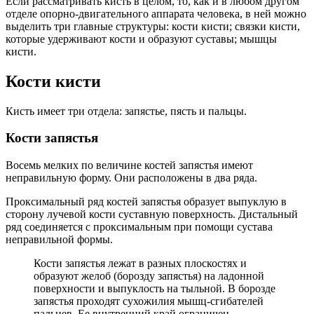
Если рассматривать кисть в целом, то, как и в любом другом
отделе опорно-двигательного аппарата человека, в ней можно
выделить три главные структуры: кости кисти; связки кисти,
которые удерживают кости и образуют суставы; мышцы
кисти.
Кости кисти
Кисть имеет три отдела: запястье, пясть и пальцы.
Кости запястья
Восемь мелких по величине костей запястья имеют
неправильную форму. Они расположены в два ряда.
Проксимальный ряд костей запястья образует выпуклую в
сторону лучевой кости суставную поверхность. Дистальный
ряд соединяется с проксимальным при помощи сустава
неправильной формы.
Кости запястья лежат в разных плоскостях и
образуют желоб (борозду запястья) на ладонной
поверхности и выпуклость на тыльной. В борозде
запястья проходят сухожилия мышц-сгибателей
пальцев. Ее внутренний край ограничен