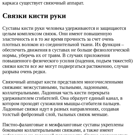
каркаса существует связочный аппарат.
Связки кисти руки
Суставы кисти руки человека удерживаются и защищаются
целым комплексом связок. Они имеют повышенную
эластичность и в то же время прочность за счет очень
плотных волокон из соединительной ткани. Их функция –
обеспечить движения в суставах не больше физиологической
нормы, уберечь их от травм. В случаях приложения
повышенного физического усилия (падения, подъем тяжестей)
связки кисти все же могут подвергаться растяжению, случаи
разрыва очень редки.
Связочный аппарат кисти представлен многочисленными
связками: межсуставными, тыльными, ладонными,
коллатеральными. Ладонная часть кисти перекрыта
удерживателем сгибателей. Она образует единый канал, в
котором проходят сухожилия мышцы-сгибателя пальцев.
Ладонные связки идут в разных направлениях, создавая
толстый фиброзный слой, тыльных связок меньше.
Пястно-фаланговые и межфаланговые суставы укреплены
боковыми коллатеральными связками, а также имеют