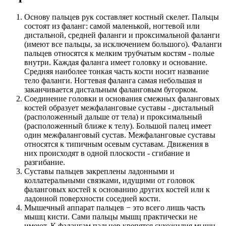
Основу пальцев рук составляет костный скелет. Пальцы
состоят из фаланг: самой маленькой, ногтевой или
дистальной, средней фаланги и проксимальной фаланги
(имеют все пальцы, за исключением большого). Фаланги
пальцев относятся к мелким трубчатым костям - полые
внутри. Каждая фаланга имеет головку и основание.
Средняя наиболее тонкая часть кости носит название
тело фаланги. Ногтевая фаланга самая небольшая и
заканчивается дистальным фаланговым бугорком.
Соединение головки и основания смежных фаланговых
костей образует межфаланговые суставы - дистальный
(расположенный дальше от тела) и проксимальный
(расположенный ближе к телу). Большой палец имеет
один межфаланговый сустав. Межфаланговые суставы
относятся к типичным осевым суставам. Движения в
них происходят в одной плоскости - сгибание и
разгибание.
Суставы пальцев закреплены ладонными и
коллатеральными связками, идущими от головок
фаланговых костей к основанию других костей или к
ладонной поверхности соседней кости.
Мышечный аппарат пальцев − это всего лишь часть
мышц кисти. Сами пальцы мышц практически не
имеют. К фалангам пальцев крепятся сухожилия мышц