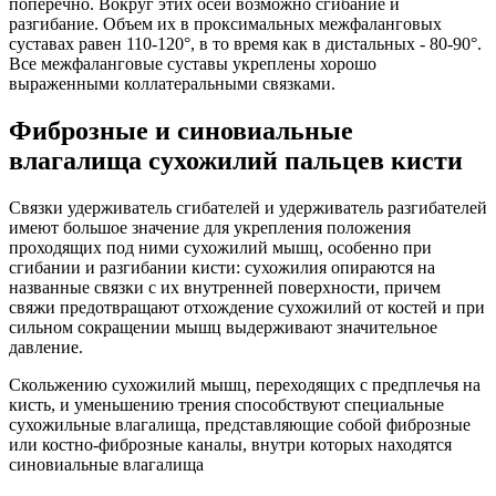
поперечно. Вокруг этих осей возможно сгибание и
разгибание. Объем их в проксимальных межфаланговых
суставах равен 110-120°, в то время как в дистальных - 80-90°.
Все межфаланговые суставы укреплены хорошо
выраженными коллатеральными связками.
Фиброзные и синовиальные
влагалища сухожилий пальцев кисти
Связки удерживатель сгибателей и удерживатель разгибателей
имеют большое значение для укрепления положения
проходящих под ними сухожилий мышц, особенно при
сгибании и разгибании кисти: сухожилия опираются на
названные связки с их внутренней поверхности, причем
свяжи предотвращают отхождение сухожилий от костей и при
сильном сокращении мышц выдерживают значительное
давление.
Скольжению сухожилий мышц, переходящих с предплечья на
кисть, и уменьшению трения способствуют специальные
сухожильные влагалища, представляющие собой фиброзные
или костно-фиброзные каналы, внутри которых находятся
синовиальные влагалища