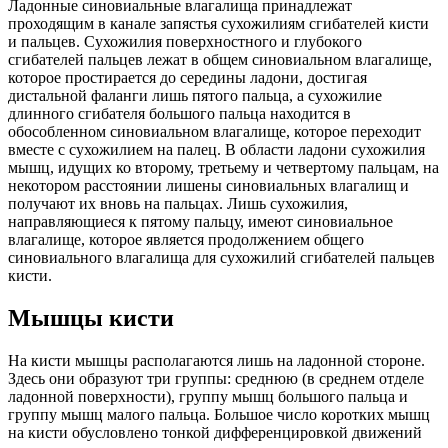
Ладонные синовиальные влагалища принадлежат
проходящим в канале запястья сухожилиям сгибателей кисти
и пальцев. Сухожилия поверхностного и глубокого
сгибателей пальцев лежат в общем синовиальном влагалище,
которое простирается до середины ладони, достигая
дистальной фаланги лишь пятого пальца, а сухожилие
длинного сгибателя большого пальца находится в
обособленном синовиальном влагалище, которое переходит
вместе с сухожилием на палец. В области ладони сухожилия
мышц, идущих ко второму, третьему и четвертому пальцам, на
некотором расстоянии лишены синовиальных влагалищ и
получают их вновь на пальцах. Лишь сухожилия,
направляющиеся к пятому пальцу, имеют синовиальное
влагалище, которое является продолжением общего
синовиального влагалища для сухожилий сгибателей пальцев
кисти.
Мышцы кисти
На кисти мышцы располагаются лишь на ладонной стороне.
Здесь они образуют три группы: среднюю (в среднем отделе
ладонной поверхности), группу мышц большого пальца и
группу мышц малого пальца. Большое число коротких мышц
на кисти обусловлено тонкой дифференцировкой движений