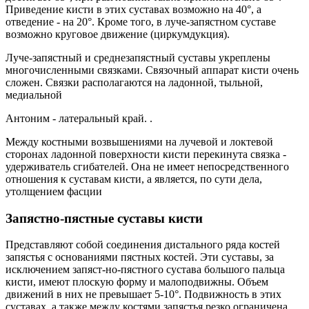
Приведение кисти в этих суставах возможно на 40°, а
отведение - на 20°. Кроме того, в луче-запястном суставе
возможно круговое движение (циркумдукция).
Луче-запястный и среднезапястный суставы укреплены
многочисленными связками. Связочный аппарат кисти очень
сложен. Связки располагаются на ладонной, тыльной,
медиальной
Антоним - латеральный край. .
Между костными возвышениями на лучевой и локтевой
сторонах ладонной поверхности кисти перекинута связка -
удерживатель сгибателей. Она не имеет непосредственного
отношения к суставам кисти, а является, по сути дела,
утолщением фасции
Запястно-пястные суставы кисти
Представляют собой соединения дистального ряда костей
запястья с основаниями пястных костей. Эти суставы, за
исключением запяст-но-пястного сустава большого пальца
кисти, имеют плоскую форму и малоподвижны. Объем
движений в них не превышает 5-10°. Подвижность в этих
суставах, а также между костями запястья резко ограничена