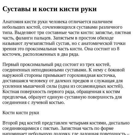
Суставы и кости кисти руки
Анатомия кисти руки человека отличается наличием
небольших костей, сочленяющихся суставами различного
типа. Выделяют три составные части кисти: запястье, пястная
часть, фаланги пальцев. Запястьем в простом обиходе
называют лучезапястный сустав, но с анатомической точки
зрения это проксимальная часть кисти. Она состоит из 8
косточек, расположенных в два ряда.
Первый проксимальный ряд состоит из трех костей,
соединенных неподвижными суставами. К нему с боковой
наружной стороны примыкает гороховидная косточка,
доставшаяся человеку от далеких предков и служащая для
усиления мышечной силы (одна из сесамовидных костей).
Костная поверхность первого ряда, обращенная к костям
предплечья, образует единую суставную поверхность для
соединения с лучевой костью.
Кости кисти руки
Второй ряд костей представлен четырьмя костями, дистально
соединяющимися с пястью. Запястная часть по форме
напоминает небольшую лодочку, где ладонная поверхность –