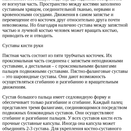
ее вогнутая часть. Пространство между костями заполнено
суставным хрящом, соединительной тканью, нервами и
кровеносными сосудами. Движения в самом запястье и
перемещение его косточек друг относительно друга почти
невозможны. Но благодаря наличию сустава между запястной
частью и лучевой костью человек может вращать кистью,
приводить ее и отводить.
Суставы кисти руки
Пястная часть состоит из пяти трубчатых косточек. Их
проксимальная часть соединена с запястьем неподвижными
суставами, а дистальная – с проксимальными фалангами
пальцев подвижными суставами. Пястно-фаланговые суставы
– это шаровидные суставы. Они дают возможность
осуществляться сгибанию и разгибанию и вращательным
движениям.
Сустав большого пальца имеет седловидную форму и
обеспечивает только разгибание и сгибание. Каждый палец
представлен тремя фалангами, соединяющимися посредством
подвижных блоковидных суставов. Они осуществляют
сгибание и разгибание пальцев. У всех суставов кисти есть
прочные суставные капсулы. Иногда она капсула может
объединять 2-3 сустава. Для укрепления костно-суставного