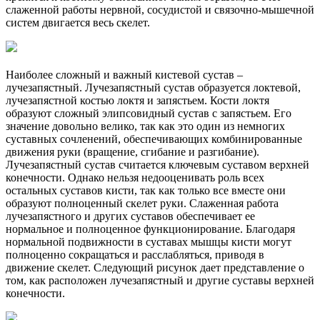
слаженной работы нервной, сосудистой и связочно-мышечной
систем двигается весь скелет.
Наиболее сложный и важный кистевой сустав –
лучезапястный. Лучезапястный сустав образуется локтевой,
лучезапястной костью локтя и запястьем. Кости локтя
образуют сложный элипсовидный сустав с запястьем. Его
значение довольно велико, так как это один из немногих
суставных сочленений, обеспечивающих комбинированные
движения руки (вращение, сгибание и разгибание).
Лучезапястный сустав считается ключевым суставом верхней
конечности. Однако нельзя недооценивать роль всех
остальных суставов кисти, так как только все вместе они
образуют полноценный скелет руки. Слаженная работа
лучезапястного и других суставов обеспечивает ее
нормальное и полноценное функционирование. Благодаря
нормальной подвижности в суставах мышцы кисти могут
полноценно сокращаться и расслабляться, приводя в
движение скелет. Следующий рисунок дает представление о
том, как расположен лучезапястный и другие суставы верхней
конечности.