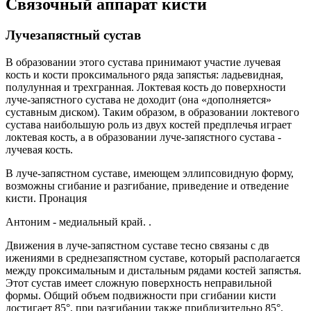
Связочный аппарат кисти
Лучезапястный сустав
В образовании этого сустава принимают участие лучевая
кость и кости проксимального ряда запястья: ладьевидная,
полулунная и трехгранная. Локтевая кость до поверхности
луче-запястного сустава не доходит (она «дополняется»
суставным диском). Таким образом, в образовании локтевого
сустава наибольшую роль из двух костей предплечья играет
локтевая кость, а в образовании луче-запястного сустава -
лучевая кость.
В луче-запястном суставе, имеющем эллипсовидную форму,
возможны сгибание и разгибание, приведение и отведение
кисти. Пронация
Антоним - медиальный край. .
Движения в луче-запястном суставе тесно связаны с дв
ижениями в среднезапястном суставе, который располагается
между проксимальным и дистальным рядами костей запястья.
Этот сустав имеет сложную поверхность неправильной
формы. Общий объем подвижности при сгибании кисти
достигает 85°, при разгибании также приблизительно 85°.