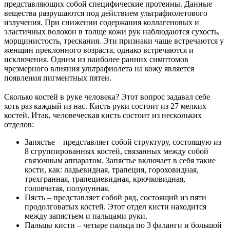
представляющих собой специфические протеины. Данные
вещества разрушаются под действием ультрафиолетового
излучения. При снижении содержания коллагеновых и
эластичных волокон в толще кожи рук наблюдаются сухость,
морщинистость, трескания. Эти признаки чаще встречаются у
женщин преклонного возраста, однако встречаются и
исключения. Одним из наиболее ранних симптомов
чрезмерного влияния ультрафиолета на кожу является
появления пигментных пятен.
Сколько костей в руке человека? Этот вопрос задавал себе
хоть раз каждый из нас. Кисть руки состоит из 27 мелких
костей. Итак, человеческая кисть состоит из нескольких
отделов:
Запястье – представляет собой структуру, состоящую из
8 сгруппированных костей, связанных между собой
связочным аппаратом. Запястье включает в себя такие
кости, как: ладьевидная, трапеция, гороховидная,
трехгранная, трапециевидная, крючковидная,
головчатая, полулунная.
Пясть – представляет собой ряд, состоящий из пяти
продолговатых костей. Этот отдел кисти находится
между запястьем и пальцами руки.
Пальцы кисти – четыре пальца по 3 фаланги и большой