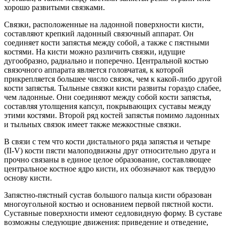
хорошо развитыми связками.
Связки, расположенные на ладонной поверхности кисти,
составляют крепкий ладонный связочный аппарат. Он
соединяет кости запястья между собой, а также с пястными
костями. На кисти можно различить связки, идущие
дугообразно, радиально и поперечно. Центральной костью
связочного аппарата является головчатая, к которой
прикрепляется большее число связок, чем к какой-либо другой
кости запястья. Тыльные связки кисти развиты гораздо слабее,
чем ладонные. Они соединяют между собой кости запястья,
составляя утолщения капсул, покрывающих суставы между
этими костями. Второй ряд костей запястья помимо ладонных
и тыльных связок имеет также межкостные связки.
В связи с тем что кости дистального ряда запястья и четыре
(II-V) кости пясти малоподвижны друг относительно друга и
прочно связаны в единое целое образование, составляющее
центральное костное ядро кисти, их обозначают как твердую
основу кисти.
Запястно-пястный сустав большого пальца кисти образован
многоугольной костью и основанием первой пястной кости.
Суставные поверхности имеют седловидную форму. В суставе
возможны следующие движения: приведение и отведение,