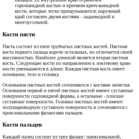
гороховидной костью и крючком крюч-ковидной
кости, которые легко прощупываются; наружный
край составлен двумя костями - ладьевидной и
многоугольной.
Кости пясти
Пясть состоит из пяти трубчатых пястных костей. Пястная
кость первого пальца короче остальных, но отличается своей
массивностью. Наиболее длинной является вторая пястная
кость. Следующие кости по направлению к локтевому краю
кисти уменьшаются в длине. Каждая пястная кость имеет
основание, тело и головку.
Основания пястных костей сочленяются с костями запястья.
Основания первой и пятой пястных костей имеют суставные
поверхности седловидной формы, а остальные - плоские
суставные поверхности. Головки пястных костей имеют
полушаровидную суставную поверхность и сочленяются с
проксимальными фалангами пальцев.
Кости пальцев
Каждый палец состоит из трех фаланг: проксимальной,