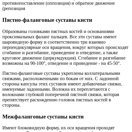
противопоставление (оппозиция) и обратное движение
(репозиция
Пястно-фаланговые суставы кисти
Образованы головками пястных костей и основаниями
проксимальных фаланг пальцев. Все эти суставы имеют
шаровидную форму и соответственно три взаимно
перпендикулярные оси вращения, вокруг которых происходят
сгибание и разгибание, приведение и отведение, а также
круговое движение (циркумдукция). Сгибание и разгибание
возможны на 90-100°, отведение и приведение - на 45-50°.
Пястно-фаланговые суставы укреплены коллатеральными
связками, расположенными по бокам от них. С ладонной
стороны капсулы этих суставов имеют добавочные связки,
именуемые ладонными. Волокна их переплетаются с
волокнами глубокой поперечной пястной связки, которая
препятствует расхождению головок пястных костей в
стороны.
Межфаланговые суставы кисти
Имеют блоковидную форму, их оси вращения проходят