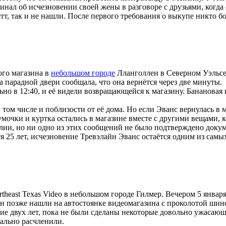
нал об исчезновении своей жены в разговоре с друзьями, когда 
тт, так и не нашли. После первого требования о выкупе никто бо
ого магазина в
небольшом городе
Лланголлен в Северном Уэльсе.
 парадной двери сообщала, что она вернётся через две минуты.
но в 12:40, и её видели возвращающейся к магазину. Банановая к
 том числе и поблизости от её дома. Но если Эванс вернулась в 
сумочки и куртка остались в магазине вместе с другими вещами, к
ии, но ни одно из этих сообщений не было подтверждено докуме
тя 25 лет, исчезновение Тревэлайн Эванс остаётся одним из сам
rtheast Texas Video в небольшом городе Гилмер. Вечером 5 январ
сон позже нашли на автостоянке видеомагазина с проколотой ши
ие двух лет, пока не были сделаны некоторые довольно ужасающ
уально расчленили.