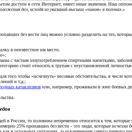
рытом доступе в сети Интернет, имеет иные значения. Наш оппон
ложения дел, исходя из указаний высших «чинов» в погонах.»
опавших без вести лиц можно условно разделить на тех, которы
балку в неизвестное им место;
ю»;
вязаны с частым злоупотреблением спиртными напитками, забол
категорию стоит относить к трупам с неустановленной личностью
ля того чтобы «исчезнуть» весомые обстоятельства, в числе ко
ений и т.д.;
родных катаклизмов
или, например, проживали в зоне боевых д
льства.
едов
ей в России, то половина непременно относится к тем, которые
римерно 25% пропавших без вести – это люди, которые исчезли 
ак как в остальных ситуациях, за исключением самого первого 