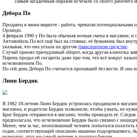
самым загадочным образом исчезали со своего рабочего м
Дебора По
Продавец в мини-маркете - работа, чреватая потенциальными о
Орландо.
4 февраля 1990 у По была обычная ночная смена в магазине, и п
Автомобиль По всё ещё был на стоянке, её бумажник был внутр
указывая, что она уехала на другом
транспортном средстве
.
Случай принял причудливый оборот, когда другая клиентка заяв
Парень продал ей сигареты даже при том, что всё вокруг каза
исчезновением По.
По сей день Дебора По считается пропавшей без вести. И она н
Линн Бердик
В 1982 18-летняя Линн Бердик устроилась продавцом в магазин
магазина, и родители Бердик позвонили, чтобы узнать, не нужн
Брат Бердик отправился в магазин, чтобы проведать её. Следов
предполагала, что исчезновение Бердик было связано с инциде
Менее, чем за час, неопознанный человек попытался похитить
седан, соответствующий описанию машины подозреваемого, был
возможно, этот же самый человек и похитил Бердик.