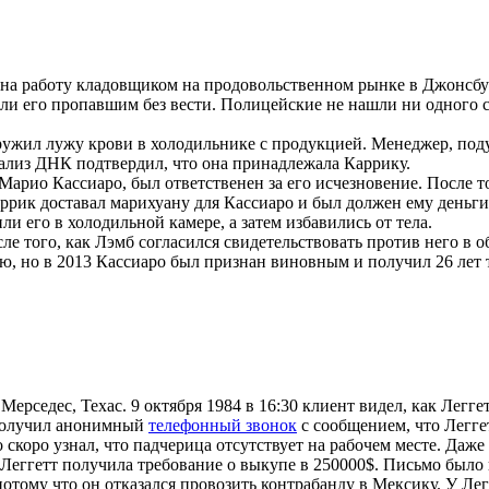
я на работу кладовщиком на продовольственном рынке в Джонсб
вили его пропавшим без вести. Полицейские не нашли ни одного 
ружил лужу крови в холодильнике с продукцией. Менеджер, поду
ализ ДНК подтвердил, что она принадлежала Каррику.
 Марио Кассиаро, был ответственен за его исчезновение. После т
Каррик доставал марихуану для Кассиаро и был должен ему день
и его в холодильной камере, а затем избавились от тела.
 того, как Лэмб согласился свидетельствовать против него в о
ю, но в 2013 Кассиаро был признан виновным и получил 26 лет 
 Мерседес, Техас. 9 октября 1984 в 16:30 клиент видел, как Лег
 получил анонимный
телефонный звонок
с сообщением, что Легге
скоро узнал, что падчерица отсутствует на рабочем месте. Даже
Леггетт получила требование о выкупе в 250000$. Письмо было 
отому что он отказался провозить контрабанду в Мексику. У Ле