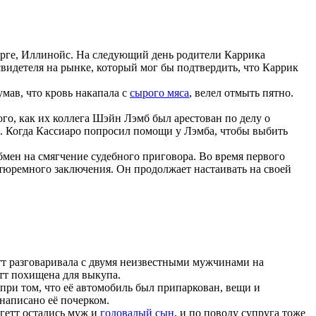
урге, Иллинойс. На следующий день родители Каррика
свидетеля на рынке, который мог бы подтвердить, что Каррик
мав, что кровь накапала с
сырого мяса
, велел отмыть пятно.
ого, как их коллега Шэйн Лэмб был арестован по делу о
ги. Когда Кассиаро попросил помощи у Лэмба, чтобы выбить
бмен на смягчение судебного приговора. Во время первого
тюремного заключения. Он продолжает настаивать на своей
гетт разговаривала с двумя неизвестными мужчинами на
тт похищена для выкупа.
 при том, что её автомобиль был припаркован, вещи и
написано её почерком.
ггетт остались муж и
годовалый сын
, и по поводу супруга тоже