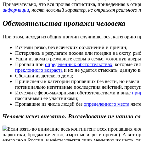
Примечательно, что вся прочая статистика, приведенная в отк
информации
, носят ложный характер, не отражая реального по
Обстоятельства пропажи человека
При этом, исходя из общих причин случившегося, категорию пр
Исчезли резко, без всяческих объяснений и причин;
Потерялись в результате похода или поездки на охоту, ры
Ушли из дома в результате ссоры в семье, «хлопнув дверь
Пропали при
определенных обстоятельствах
, которые с
преклонного возраста
и их не удается отыскать, данную 
Сбежали из детского дома;
Причислены к категории пропавших без вести, но имели д
потенциально негативные последствия действий, преступл
Исчезли с форс-мажорными обстоятельствами в виде
при
пассивными ее участниками;
Пропавшие из числа людей без
определенного места
жите
Человек исчез внезапно. Расследование не нашло сл
Если взять во внимание весь контингент всех пропавших люд
наркотики, бродяжничество, азартные игры и прочие). А вот п
ежегодно в России, и найти удается лишь меньшую их часть, т