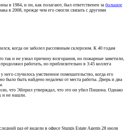
 в 1984, и он, как полагают, был ответственен за
большое
ака в 2008, прежде чем его смогли связать с другими
лся, когда он заболел рассеянным склерозом. К 40 годам
то так и не узнал причину возгорания, но пожарные заметили,
продолжил работать, но приблизительно в 3:45 коллега
 у него случилось умственное помешательство, когда его
но было быть найдено недалеко от места работы. Дверь и два
м.
или, что Эйприл утверждал, что это он убил Пишона. Однако
к и не нашли.
ний раз её видели в офисе Sturgis Estate Agents 28 июля