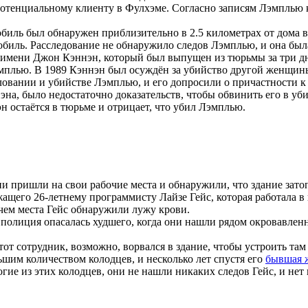
 потенциальному клиенту в Фулхэме. Согласно записям Лэмплью к
мобиль был обнаружен приблизительно в 2.5 километрах от дома 
мобиль. Расследование не обнаружило следов Лэмплью, и она был
 имени Джон Кэннэн, который был выпущен из тюрьмы за три дн
эмплью. В 1989 Кэннэн был осуждён за убийство другой женщи
ловании и убийстве Лэмплью, и его допросили о причастности к
на, было недостаточно доказательств, чтобы обвинить его в уб
 остаётся в тюрьме и отрицает, что убил Лэмплью.
 пришли на свои рабочие места и обнаружили, что здание зато
ащего 26-летнему программисту Лайзе Гейс, которая работала в н
очем места Гейс обнаружили лужу крови.
полиция опасалась худшего, когда они нашли рядом окровавленн
 сотрудник, возможно, ворвался в здание, чтобы устроить там 
шим количеством колодцев, и несколько лет спустя его
бывшая 
гие из этих колодцев, они не нашли никаких следов Гейс, и нет