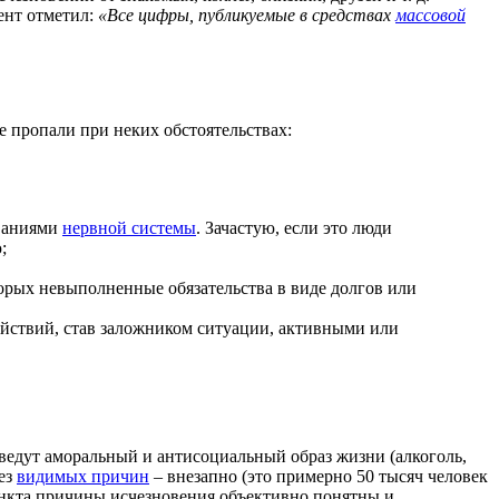
ент отметил:
«Все цифры, публикуемые в средствах
массовой
е пропали при неких обстоятельствах:
еваниями
нервной системы
. Зачастую, если это люди
;
торых невыполненные обязательства в виде долгов или
ействий, став заложником ситуации, активными или
 ведут аморальный и антисоциальный образ жизни (алкоголь,
без
видимых причин
– внезапно (это примерно 50 тысяч человек
пункта причины исчезновения объективно понятны и