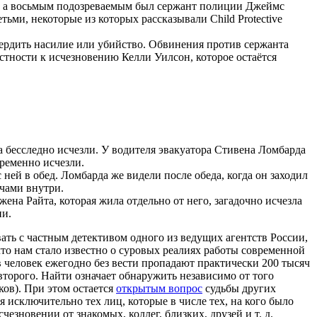
а, а восьмым подозреваемым был сержант полиции Джеймс
ми, некоторые из которых рассказывали Child Protective
твердить насилие или убийство. Обвинения против сержанта
стности к исчезновению Келли Уилсон, которое остаётся
а бесследно исчезли. У водителя эвакуатора Стивена Ломбарда
временно исчезли.
 ней в обед. Ломбарда же видели после обеда, когда он заходил
ючами внутри.
ена Райта, которая жила отдельно от него, загадочно исчезла
ии.
ать с частным детективом одного из ведущих агентств России,
что нам стало известно о суровых реалиях работы современной
в человек ежегодно без вести пропадают практически 200 тысяч
второго. Найти означает обнаружить независимо от того
ов). При этом остается
открытым вопрос
судьбы других
я исключительно тех лиц, которые в числе тех, на кого было
зновении от знакомых, коллег, близких, друзей и т. д.