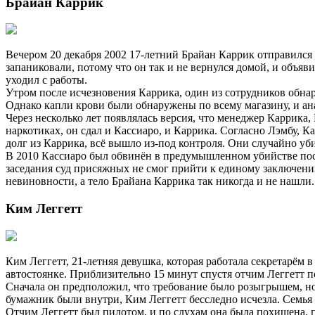
Брайан Каррик
Вечером 20 декабря 2002 17-летний Брайан Каррик отправилс
запаниковали, потому что он так и не вернулся домой, и объя
уходил с работы.
Утром после исчезновения Каррика, один из сотрудников обна
Однако капли крови были обнаружены по всему магазину, и ан
Через несколько лет появлялась версия, что менеджер Каррика,
наркотиках, он сдал и Кассиаро, и Каррика. Согласно Лэмбу, 
долг из Каррика, всё вышло из-под контроля. Они случайно убил
В 2010 Кассиаро был обвинён в предумышленном убийстве после
заседания суд присяжных не смог прийти к единому заключени
невиновности, а тело Брайана Каррика так никогда и не нашли.
Ким Леггетт
Ким Леггетт, 21-летняя девушка, которая работала секретарём в
автостоянке. Приблизительно 15 минут спустя отчим Леггетт
Сначала он предположил, что требование было розыгрышем, но 
бумажник были внутри, Ким Леггетт бесследно исчезла. Семья 
Отчим Леггетт был пилотом, и по слухам она была похищена, п