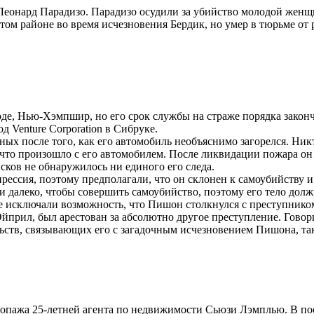
нард Парадизо. Парадизо осудили за убийство молодой женщины
ом районе во время исчезновения Бердик, но умер в тюрьме от р
е, Нью-Хэмпшир, но его срок службы на страже порядка закончи
 Venture Corporation в Сибруке.
рных после того, как его автомобиль необъяснимо загорелся. Ник
что произошло с его автомобилем. После ликвидации пожара он 
исков не обнаружилось ни единого его следа.
рессия, поэтому предполагали, что он склонен к самоубийству и
и далеко, чтобы совершить самоубийство, поэтому его тело долж
е исключали возможность, что Пишон столкнулся с преступнико
йприл, был арестован за абсолютно другое преступление. Говор
льств, связывающих его с загадочным исчезновением Пишона, та
пажа 25-летней агента по недвижимости Сьюзи Лэмплью. В послед