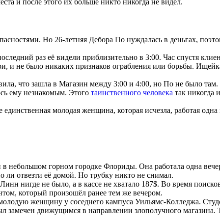
еста и после этого их больше никто никогда не видел.
пасностями. Но 26-летняя Дебора По нуждалась в деньгах, поэт
оследний раз её видели приблизительно в 3:00. Час спустя клиен
и, и не было никаких признаков ограбления или борьбы. Ищейка 
ила, что зашла в Магазин между 3:00 и 4:00, но По не было там.
лось ему незнакомым. Этого
таинственного человека
так никогда и
е единственная молодая женщина, которая исчезла, работая одна 
 в небольшом горном городке Флориды. Она работала одна вечеро
о ли отвезти её домой. Но трубку никто не снимал.
 Линн нигде не было, а в кассе не хватало 187$. Во время поис
нтом, который произошёл ранее тем же вечером.
 молодую женщину у соседнего кампуса Уильямс-Колледжа. Студе
 замечен движущимся в направлении злополучного магазина. Та