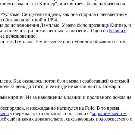
лиента звали "г-н Киппер", и их встреча было назначена на
в Фулхэме. Свидетели видели, как она спорила с неизвестным
а объявлена мёртвой в 1994.
я до исчезновения Лэмплью. У него было прозвище Киппер, и
ны и получил три пожизненных заключения. Одна из
бывших
 её исчезновению.
ийстве Лэмплью. Тем не менее они публично объявили о том,
плено. Как оказалось потоп был вызван сработавшей системой
очь за день до этого, и её нигде не могли найти. Пожар и
ый кирпич. Из-за наводнения в здании и проливного дождя на
беспорядок, и неожиданно наткнулся на Гейс. В то время
жена
утверждала, что он когда-то назвал их "
хорошим местом
,
 всё ещё никаких доказательств, связывающих подозреваемого с