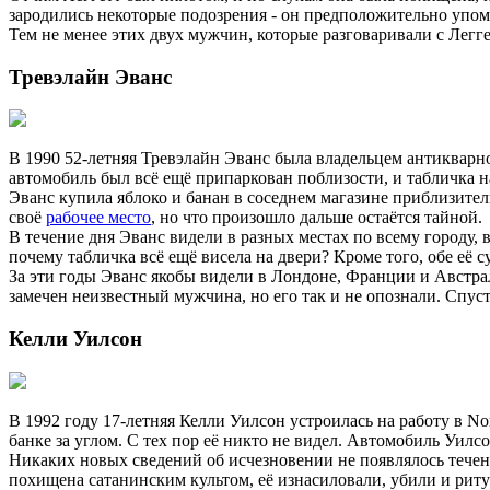
зародились некоторые подозрения - он предположительно упоми
Тем не менее этих двух мужчин, которые разговаривали с Легге
Тревэлайн Эванс
В 1990 52-летняя Тревэлайн Эванс была владельцем антикварн
автомобиль был всё ещё припаркован поблизости, и табличка на
Эванс купила яблоко и банан в соседнем магазине приблизитель
своё
рабочее место
, но что произошло дальше остаётся тайной.
В течение дня Эванс видели в разных местах по всему городу, в
почему табличка всё ещё висела на двери? Кроме того, обе её 
За эти годы Эванс якобы видели в Лондоне, Франции и Австрал
замечен неизвестный мужчина, но его так и не опознали. Спус
Келли Уилсон
В 1992 году 17-летняя Келли Уилсон устроилась на работу в No
банке за углом. С тех пор её никто не видел. Автомобиль Уил
Никаких новых сведений об исчезновении не появлялось течен
похищена сатанинским культом, её изнасиловали, убили и рит