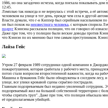
1986, но она загадочно исчезла, когда поехала показывать дом
12:45.
Лэмплью так никогда и не вернулась с этой встречи, а её авто
человеком на улице в тот день, прежде чем села в другой авто
Власти думали, что г-н Киппер был серийным насильником по
он был похож на
неизвестного человека
, с которым спорила Л
подруг
Кэннэна рассказала полиции, что он говорил об изнаси
Даже при том, что у полиции были веские доводы против Кэннэ
что Кэннэн по их мнению был тем самым преступником. Кэннэн
Лайза Гейс
Утром 27 февраля 1989 сотрудники одной компании в Джорджии
пожаротушения, которая сработала у рабочего места, принадлеж
потоп стали вопросом второстепенной важности, когда на раб
Машина и бумажник Гейс были обнаружены в соседнем лесу, и 
улице, все улики кровавой сцены серьёзно пострадали.
Главным подозреваемым был недавно уволенный сотрудник. Этот
подозреваемый жил на большой собственной территории с боль
чтобы спрятать труп". Даже при том, что полиция обыскала мно
её предполагаемым убийцей.