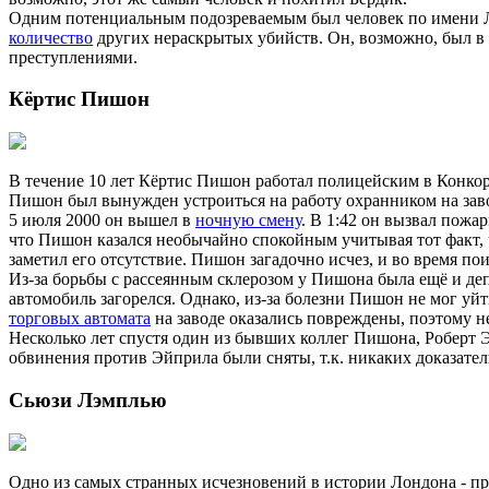
Одним потенциальным подозреваемым был человек по имени Лео
количество
других нераскрытых убийств. Он, возможно, был в т
преступлениями.
Кёртис Пишон
В течение 10 лет Кёртис Пишон работал полицейским в Конкорд
Пишон был вынужден устроиться на работу охранником на завод
5 июля 2000 он вышел в
ночную смену
. В 1:42 он вызвал пожа
что Пишон казался необычайно спокойным учитывая тот факт, 
заметил его отсутствие. Пишон загадочно исчез, и во время по
Из-за борьбы с рассеянным склерозом у Пишона была ещё и деп
автомобиль загорелся. Однако, из-за болезни Пишон не мог уйт
торговых автомата
на заводе оказались повреждены, поэтому н
Несколько лет спустя один из бывших коллег Пишона, Роберт Э
обвинения против Эйприла были сняты, т.к. никаких доказате
Сьюзи Лэмплью
Одно из самых странных исчезновений в истории Лондона - про