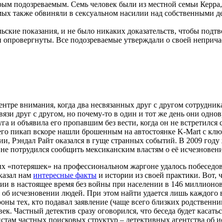
ерым подозреваемым. Семь человек были из местной семьи Керр
ых также обвиняли в сексуальном насилии над собственными деть
льские показания, и не было никаких доказательств, чтобы под
ли опровергнуты. Все подозреваемые утверждали о своей неприча
нтре внимания, когда два несвязанных друг с другом сотрудник
язи друг с другом, но почему-то в один и тот же день они одно
а и объявила его пропавшим без вести, когда он не встретился с
а его пикап вскоре нашли брошенным на автостоянке K-Mart с кл
, Рэндал Райт оказался в гуще странных событий. В 2009 году ж
е не потрудился сообщить мексиканским властям о её исчезновен
ых «потеряшек» на профессиональном жаргоне удалось побеседов
казал нам
интересные факты
и истории из своей практики. Вот, 
сии в настоящее время без войны при населении в 146 миллионо
 об исчезновении людей. При этом найти удается лишь каждого 
ны тех, кто подавал заявление (чаще всего близких родственник
к. Частный детектив сразу оговорился, что беседа будет касатьс
ам частных поисковых структур – детективных агентства об исче