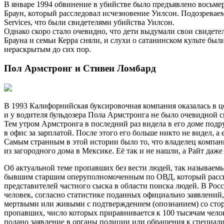
В январе 1994 обвинение в убийстве было предъявлено восьм
Браун, который расследовал исчезновение Уилсон. Подозреваем
Services, что были свидетелями убийства Уилсон.
Однако скоро стало очевидно, что дети выдумали свои свидете
Брауна и семьи Керра сняли, и слухи о сатанинском культе бы
нераскрытым до сих пор.
Пол Армстронг и Стивен Ломбард
В 1993 Калифорнийская буксировочная компания оказалась в це
и у водителя бульдозера Пола Армстронга не было очевидной св
Тем утром Армстронга в последний раз видела в его доме подруг
в офис за зарплатой. После этого его больше никто не видел, 
Самым странным в этой истории было то, что владелец компании
из загородного дома в Мексике. Её так и не нашли, а Райт даж
Об актуальной теме пропавших без вести людей, так называем
бывшим старшим оперуполномоченным по ОВД, который расс
представителей частного сыска в области поиска людей. В Рос
человек, согласно статистике поданных официально заявлений,
мертвыми или живыми с подтверждением (опознанием) со сторо
пропавших, число которых приравнивается к 100 тысячам челове
подано заявление в органы полиции или обращения к специалист