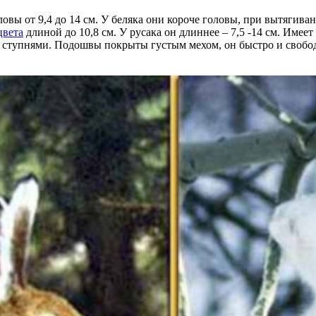
вы от 9,4 до 14 см. У беляка они короче головы, при вытягиван
цвета
длиной до 10,8 см. У русака он длиннее – 7,5 -14 cм. Име
и ступнями. Подошвы покрыты густым мехом, он быстро и свобо