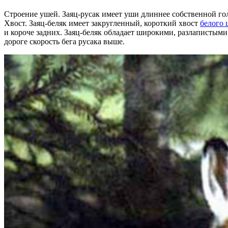
Строение ушей. Заяц-русак имеет уши длиннее собственной голо
Хвост. Заяц-беляк имеет закругленный, короткий хвост
белого 
и короче задних. Заяц-беляк обладает широкими, разлапистым
дороге скорость бега русака выше.