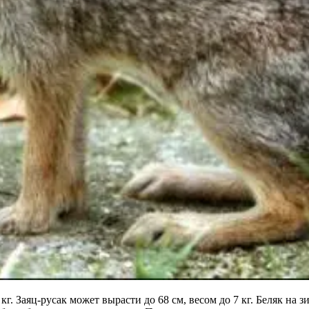
5 кг. Заяц-русак может вырасти до 68 см, весом до 7 кг. Беляк н