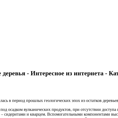
еревья - Интересное из интернета - Кат
алась в период прошлых геологических эпох из остатков деревь
под осадком вулканических продуктов, при отсутствии доступа
е – сидеритами и кварцем. Вспомогательными компонентами выс