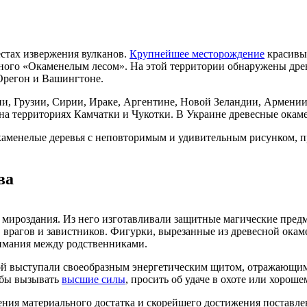
стах извержения вулканов.
Крупнейшее месторождение
красивых
ного «Окаменелым лесом». На этой территории обнаружены древ
Орегон и Вашингтоне.
и, Грузии, Сирии, Ираке, Аргентине, Новой Зеландии, Армении,
на территориях Камчатки и Чукотки. В Украине древесные окаме
аменелые деревья с неповторимым и удивительным рисунком, 
ва
мироздания. Из него изготавливали защитные магические предме
врагов и завистников. Фигурки, вырезанные из древесной окаме
имания между родственниками.
ой выступали своеобразным энергетическим щитом, отражающим 
тобы вызывать
высшие силы
, просить об удаче в охоте или хороше
ния материального достатка и скорейшего достижения поставлен