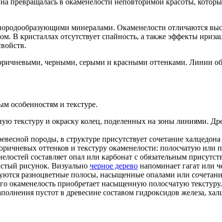
на превращалась в окаменелости неповторимой красоты, которы
породообразующими минералами. Окаменелости отличаются высок
ом. В кристаллах отсутствует спайность, а также эффекты ириза
свойств.
оричневыми, черными, серыми и красными оттенками. Линии обо
ым особенностям и текстуре.
ю текстуру и окраску колец, поделенных на зоны линиями. Др
евесной породы, в структуре присутствует сочетание халцедон
оричневых оттенков и текстуру окаменелости: полосчатую или 
елостей составляет опал или карбонат с обязательным присутст
истый рисунок. Визуально
черное дерево
напоминает гагат или ч
дуются разноцветные полосы, насыщенные опалами или сочетани
его окаменелость приобретает насыщенную полосчатую текстуру.
аполнения пустот в древесине составом гидроксидов железа, хал