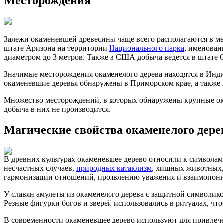
Месторождения
Залежи окаменевшей древесины чаще всего располагаются в ме
штате Аризона на территории
Национального парка
, именован
диаметром до 3 метров. Также в США добыча ведется в штате 
Значимые месторождения окаменелого дерева находятся в Инди
окаменевшие деревья обнаружены в Приморском крае, а также 
Множество месторождений, в которых обнаружены крупные ок
добыча в них не производится.
Магические свойства окаменелого дере
В древних культурах окаменевшее дерево относили к символам 
несчастных случаев,
природных катаклизм
, хищных животных, 
гармонизации отношений, проявлению уважения и взаимопон
У славян амулеты из окаменелого дерева с защитной символик
Резные фигурки богов и зверей использовались в ритуалах, ч
В современности окаменевшее дерево используют для привлече