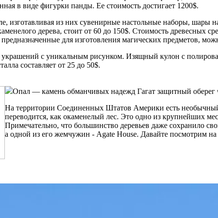
нная в виде фигурки панды. Ее стоимость достигает 1200$.
, изготавливая из них сувенирные настольные наборы, шары на
менелого дерева, стоит от 60 до 150$. Стоимость древесных сре
м, предназначенные для изготовления магических предметов, мо
я украшений с уникальным рисунком. Изящный кулон с полирова
алла составляет от 25 до 50$.
Опал — камень обманчивых надежд
Гагат защитный оберег
На территории Соединенных Штатов Америки есть необычн
переводится, как окаменелый лес. Это одно из крупнейших ме
Примечательно, что большинство деревьев даже сохранило сво
а одной из его жемчужин - Agate House. Давайте посмотрим н