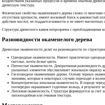
воздействием указанных процессов и времени обычная древеси
древесную текстуру.
Физические свойства окаменевшего дерева схожи со многими 
отсутствия хрупкости, имеют восковый блеск и раковистый изл
действие кислот, не поддается ковкости и не имеет магнитных 
Структура древесного камня непрозрачна с преобладающими к
Разновидности окаменелого дерева
Древесные окаменелости делят на разновидности по структурн
Однородные окаменелости. Имеют практически однородну
светлые, почти белые цвета.
Пятнистые окаменелости. Декоративная разновидность др
указанных элементов обуславливает зональную окраску к
Гагатовидное окаменевшее дерево. Основу черных окамен
линиями, которые в некоторых случаях переходят в волн
Концентрически-зональная окаменелость. В породе чере
поочередно окрашивают годичные кольца, в результате ч
Линзовая окаменелость. Структура формируется за счет з
линзоподобная или очковая текстура.