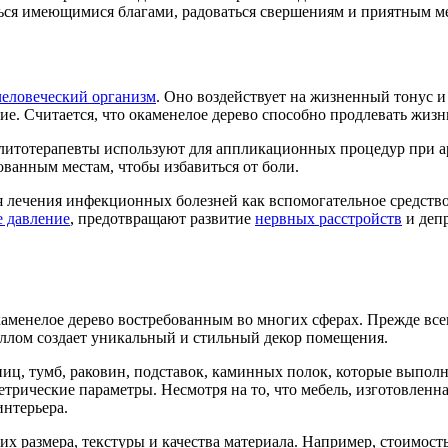
ся имеющимися благами, радоваться свершениям и приятным мел
человеческий организм
. Оно воздействует на жизненный тонус 
е. Считается, что окаменелое дерево способно продлевать жизн
литотерапевты используют для аппликационных процедур при ар
ванным местам, чтобы избавиться от боли.
 лечения инфекционных болезней как вспомогательное средство
е давление
, предотвращают развитие
нервных расстройств
и депр
аменелое дерево востребованным во многих сферах. Прежде всег
ллом создает уникальный и стильный декор помещения.
иц, тумб, раковин, подставок, каминных полок, которые выполн
трические параметры. Несмотря на то, что мебель, изготовленн
нтерьера.
их размера, текстуры и качества материала. Например, стоимост