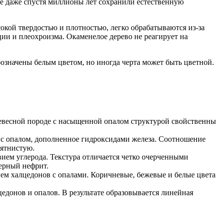
е даже спустя миллионы лет сохранили естественную
ой твердостью и плотностью, легко обрабатываются из-за
ции и плеохроизма. Окаменелое дерево не реагирует на
значены белым цветом, но иногда черта может быть цветной.
евесной породе с насыщенной опалом структурой свойственны
а с опалом, дополненное гидроксидами железа. Соотношение
пятнистую.
вием углерода. Текстура отличается четко очерченными
ерный нефрит.
ем халцедонов с опалами. Коричневые, бежевые и белые цвета
цедонов и опалов. В результате образовывается линейная