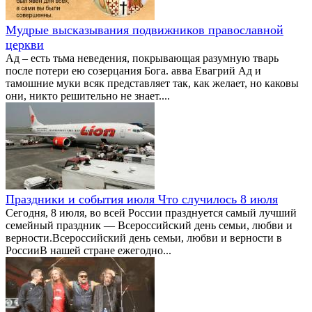
Мудрые высказывания подвижников православной
церкви
Ад – есть тьма неведения, покрывающая разумную тварь
после потери ею созерцания Бога. авва Евагрий Ад и
тамошние муки всяк представляет так, как желает, но каковы
они, никто решительно не знает....
Праздники и события июля Что случилось 8 июля
Сегодня, 8 июля, во всей России празднуется самый лучший
семейный праздник — Всероссийский день семьи, любви и
верности.Всероссийский день семьи, любви и верности в
РоссииВ нашей стране ежегодно...