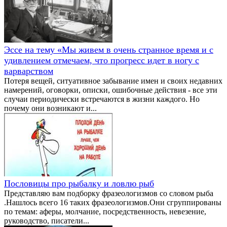
Эссе на тему «Мы живем в очень странное время и с
удивлением отмечаем, что прогресс идет в ногу с
варварством
Потеря вещей, ситуативное забывание имен и своих недавних
намерений, оговорки, описки, ошибочные действия - все эти
случаи периодически встречаются в жизни каждого. Но
почему они возникают и...
Пословицы про рыбалку и ловлю рыб
Представляю вам подборку фразеологизмов со словом рыба
.Нашлось всего 16 таких фразеологизмов.Они сгруппированы
по темам: аферы, молчание, посредственность, невезение,
руководство, писатели...