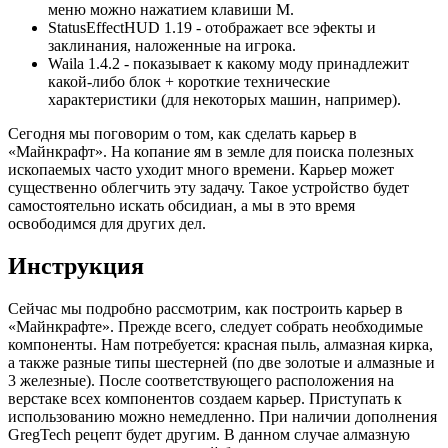
меню можно нажатием клавиши M.
StatusEffectHUD 1.19 - отображает все эфекты и
заклинания, наложенные на игрока.
Waila 1.4.2 - показывает к какому моду принадлежит
какой-либо блок + короткие технические
характеристики (для некоторых машин, например).
Сегодня мы поговорим о том, как сделать карьер в
«Майнкрафт». На копание ям в земле для поиска полезных
ископаемых часто уходит много времени. Карьер может
существенно облегчить эту задачу. Такое устройство будет
самостоятельно искать обсидиан, а мы в это время
освободимся для других дел.
Инструкция
Сейчас мы подробно рассмотрим, как построить карьер в
«Майнкрафте». Прежде всего, следует собрать необходимые
компоненты. Нам потребуется: красная пыль, алмазная кирка,
а также разные типы шестерней (по две золотые и алмазные и
3 железные). После соответствующего расположения на
верстаке всех компонентов создаем карьер. Приступать к
использованию можно немедленно. При наличии дополнения
GregTech рецепт будет другим. В данном случае алмазную