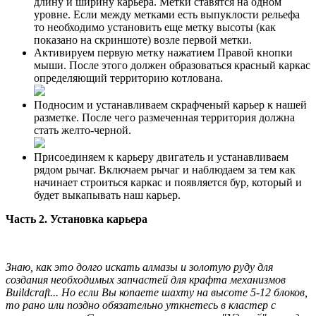
длину и ширину карьера. Метки ставятся на одном
уровне. Если между метками есть выпуклости рельефа
то необходимо установить еще метку высоты (как
показано на скриншоте) возле первой метки.
Активируем первую метку нажатием Правой кнопки
мыши. После этого должен образоваться красный каркас
определяющий территорию котлована.
Подносим и устанавливаем скрафченый карьер к нашей
разметке. После чего размеченная территория должна
стать желто-черной.
Присоединяем к карьеру двигатель и устанавливаем
рядом рычаг. Включаем рычаг и наблюдаем за тем как
начинает строиться каркас и появляется бур, который и
будет выкапывать наш карьер.
Часть 2. Установка карьера
Знаю, как это долго искать алмазы и золотую руду для
создания необходимых запчастей для крафта механизмов
Buildcraft... Но если Вы копаете шахту на высоте 5-12 блоков,
то рано или поздно обязательно уткнетесь в кластер с