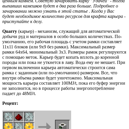
ценным камнем. Советую зачаровать кирку "Удачей" - тогда
выпавших камешков будет в два раза больше. Подробнее о
зачаровании можно узнать в этой статье . Когда у Вас
будет необходимое количество ресурсов для крафта карьера -
приступайте к делу.
Quarry
(карьер) - механизм, служащий для автоматической
добычи руд и материалов в особо больших количествах. По-
умолчанию, его рабочая площадь с учетом рамки составляет
11х11 блоков (или 9х9 без рамки). Максимальный размер
рамки 64х64, минимальный 3х3. Размеры рамок регулируются
с помощью меток. Карьер будет копать вплоть до коренной
породы или пока не уткнется в лаву. Вода ему не мешает. При
первом включении карьера автоматически строится сама
рамка с заданным (или по-умолчанию) размером. Все, что
внутри объема рамки будет уничтожено. Максимальная
мощность карьера составляет 100MJ/t, пока его буфер энергии
не заполнится, но в процессе работы энергопотребление
падает до 48MJ/t.
Рецепт: