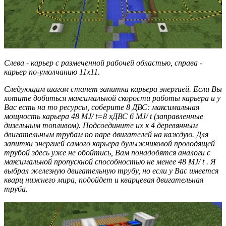
Слева - карьер с размеченной рабочей областью, справа -
карьер по-умолчанию 11х11.
Следующим шагом станет запитка карьера энергией. Если Вы
хотите добиться максимальной скорости работы карьера и у
Вас есть на то ресурсы, соберите 8 ДВС: максимальная
мощность карьера 48
MJ/
t=8
xДВС 6
MJ/
t (заправленные
дизельным топливом). Подсоедините их к 4 деревянным
двигательным трубам по паре двигателей на каждую. Для
запитки энергией самого карьера булыжниковой проводящей
трубой здесь уже не обойтись, Вам понадобятся аналоги с
максимальной пропускной способностью не менее 48
MJ/
t . Я
выбрал железную двигательную трубу, но если у Вас имеется
кварц нижнего мира, подойдет и кварцевая двигательная
труба.