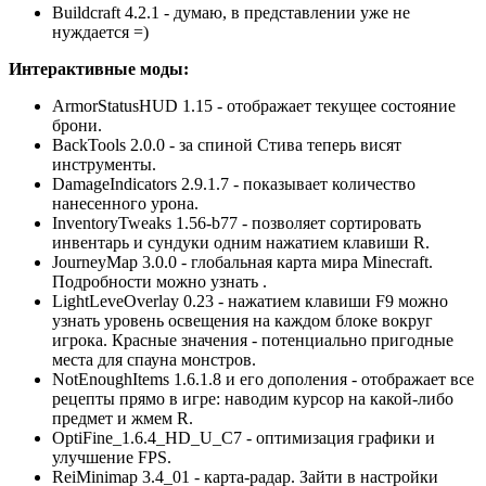
Buildcraft 4.2.1 - думаю, в представлении уже не
нуждается =)
Интерактивные моды:
ArmorStatusHUD 1.15 - отображает текущее состояние
брони.
BackTools 2.0.0 - за спиной Стива теперь висят
инструменты.
DamageIndicators 2.9.1.7 - показывает количество
нанесенного урона.
InventoryTweaks 1.56-b77 - позволяет сортировать
инвентарь и сундуки одним нажатием клавиши R.
JourneyMap 3.0.0 - глобальная карта мира Minecraft.
Подробности можно узнать .
LightLeveOverlay 0.23 - нажатием клавиши F9 можно
узнать уровень освещения на каждом блоке вокруг
игрока. Красные значения - потенциально пригодные
места для спауна монстров.
NotEnoughItems 1.6.1.8 и его дополения - отображает все
рецепты прямо в игре: наводим курсор на какой-либо
предмет и жмем R.
OptiFine_1.6.4_HD_U_C7 - оптимизация графики и
улучшение FPS.
ReiMinimap 3.4_01 - карта-радар. Зайти в настройки