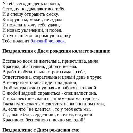
У тебя сегодня день особый,
Сегодня поздравляют все тебя,
И я спешу отправить смску,
Которую ты, может, не ждала.
И пожелать хочу тебе удачи,
И новых увлечений, и побед,
И пусть цветов огромную охапку
Тебе подарит
близкий человек
.
Поздравления с Днем рождения коллеге женщине
Всегда ко всем внимательна, приветлива, мила,
Красива, обаятельна, добра и весела.
В работе обязательна, строга сама к себе,
Ответственна, старательна и целый день в труде.
А вечером уставшая идет она домой,
Чтоб завтра отдохнувшая - в работу с головой.
С любой задачей справиться - специалист она,
И в коллективе славится примером мастерства.
Глаза пусть счастьем светятся на жизненном пути,
А, если что "не клеится", то у тебя есть мы.
И дальше будь сердечною; и телом, и душой
Красивою, беспечною и вечно молодой!
Поздравление с Днем рождения смс