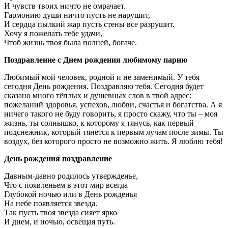
И чувств твоих ничто не омрачает.
Гармонию души ничто пусть не нарушит,
И сердца пылкий жар пусть стены все разрушит.
Хочу я пожелать тебе удачи,
Чтоб жизнь твоя была полней, богаче.
Поздравление с Днем рождения любимому парню
Любимый мой человек, родной и не заменимый. У тебя
сегодня День рождения. Поздравляю тебя. Сегодня будет
сказано много тёплых и душевных слов в твой адрес:
пожеланий здоровья, успехов, любви, счастья и богатства. А я
ничего такого не буду говорить, я просто скажу, что ты – моя
жизнь, ты солнышко, к которому я тянусь, как первый
подснежник, который тянется к первым лучам после зимы. Ты
воздух, без которого просто не возможно жить. Я люблю тебя!
День рождения поздравление
Давным-давно родилось утвержденье,
Что с появленьем в этот мир всегда
Глубокой ночью или в День рожденья
На небе появляется звезда.
Так пусть твоя звезда сияет ярко
И днем, и ночью, освещая путь.