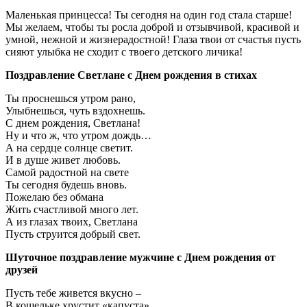
Маленькая принцесса! Ты сегодня на один год стала старше!
Мы желаем, чтобы ты росла доброй и отзывчивой, красивой и
умной, нежной и жизнерадостной! Глаза твои от счастья пусть
сияют улыбка не сходит с твоего детского личика!
Поздравление Светлане с Днем рождения в стихах
Ты проснешься утром рано,
Улыбнешься, чуть вздохнешь.
С днем рождения, Светлана!
Ну и что ж, что утром дождь…
А на сердце солнце светит.
И в душе живет любовь.
Самой радостной на свете
Ты сегодня будешь вновь.
Пожелаю без обмана
Жить счастливой много лет.
А из глазах твоих, Светлана
Пусть струится добрый свет.
Шуточное поздравление мужчине с Днем рождения от
друзей
Пусть тебе живется вкусно –
В кошельке хрустит «капуста».