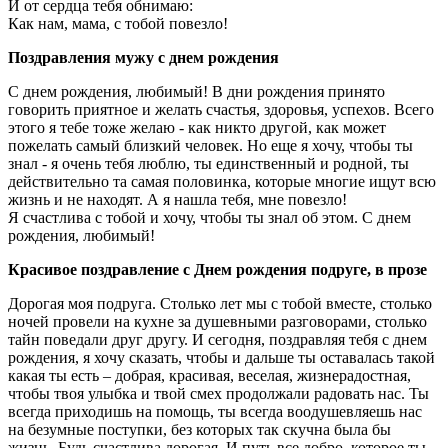
И от сердца тебя обнимаю:
Как нам, мама, с тобой повезло!
Поздравления мужу с днем рождения
С днем рождения, любимый! В дни рождения принято
говорить приятное и желать счастья, здоровья, успехов. Всего
этого я тебе тоже желаю - как никто другой, как может
пожелать самый близкий человек. Но еще я хочу, чтобы ты
знал - я очень тебя люблю, ты единственный и родной, ты
действительно та самая половинка, которые многие ищут всю
жизнь и не находят. А я нашла тебя, мне повезло!
Я счастлива с тобой и хочу, чтобы ты знал об этом. С днем
рождения, любимый!
Красивое поздравление с Днем рождения подруге, в прозе
Дорогая моя подруга. Столько лет мы с тобой вместе, столько
ночей провели на кухне за душевными разговорами, столько
тайн поведали друг другу. И сегодня, поздравляя тебя с днем
рождения, я хочу сказать, чтобы и дальше ты оставалась такой
какая ты есть – добрая, красивая, веселая, жизнерадостная,
чтобы твоя улыбка и твой смех продолжали радовать нас. Ты
всегда приходишь на помощь, ты всегда воодушевляешь нас
на безумные поступки, без которых так скучна была бы
жизнь. Будь счастлива дорогая. И путь все добро, которое ты