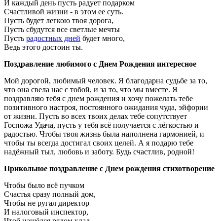
И каждый день пусть радует подарком
Счастливой жизни - в этом ее суть.
Пусть будет легкою твоя дорога,
Пусть сбудутся все светлые мечты
Пусть
радостных дней
будет много,
Ведь этого достоин ты.
Поздравление любимого с Днем Рождения интересное
Мой дорогой, любимый человек. Я благодарна судьбе за то,
что она свела нас с тобой, и за то, что мы вместе. Я
поздравляю тебя с днем рождения и хочу пожелать тебе
позитивного настроя, постоянного ожидания чуда, эйфории
от жизни. Пусть во всех твоих делах тебе сопутствует
Госпожа Удача, пусть у тебя всё получается с лёгкостью и
радостью. Чтобы твоя жизнь была наполнена гармонией, и
чтобы ты всегда достигал своих целей. А я подарю тебе
надёжный тыл, любовь и заботу. Будь счастлив, родной!
Прикольное поздравление с Днем рождения стихотворение
Чтобы было всё пучком
Счастья сразу полный дом,
Чтобы не ругал директор
И налоговый инспектор,
Чтоб нашёлся рядом клад