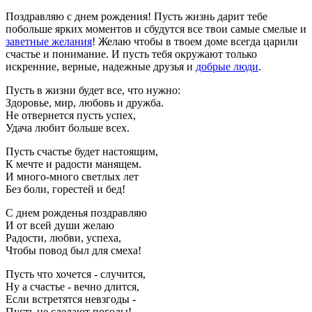
Поздравляю с днем рождения! Пусть жизнь дарит тебе
побольше ярких моментов и сбудутся все твои самые смелые и
заветные желания
! Желаю чтобы в твоем доме всегда царили
счастье и понимание. И пусть тебя окружают только
искренние, верные, надежные друзья и
добрые люди
.
Пусть в жизни будет все, что нужно:
Здоровье, мир, любовь и дружба.
Не отвернется пусть успех,
Удача любит больше всех.
Пусть счастье будет настоящим,
К мечте и радости манящем.
И много-много светлых лет
Без боли, горестей и бед!
С днем рожденья поздравляю
И от всей души желаю
Радости, любви, успеха,
Чтобы повод был для смеха!
Пусть что хочется - случится,
Ну а счастье - вечно длится,
Если встретятся невзгоды -
Пусть не сделают погоды!