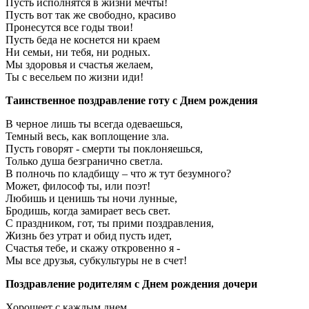
Пусть исполнятся в жизни мечты!
Пусть вот так же свободно, красиво
Пронесутся все годы твои!
Пусть беда не коснется ни краем
Ни семьи, ни тебя, ни родных.
Мы здоровья и счастья желаем,
Ты с весельем по жизни иди!
Таинственное поздравление готу с Днем рождения
В черное лишь ты всегда одеваешься,
Темный весь, как воплощение зла.
Пусть говорят - смерти ты поклоняешься,
Только душа безгранично светла.
В полночь по кладбищу – что ж тут безумного?
Может, философ ты, или поэт!
Любишь и ценишь ты ночи лунные,
Бродишь, когда замирает весь свет.
С праздником, гот, ты прими поздравления,
Жизнь без утрат и обид пусть идет,
Счастья тебе, и скажу откровенно я -
Мы все друзья, субкультуры не в счет!
Поздравление родителям с Днем рождения дочери
Хорошеет с каждым днем,