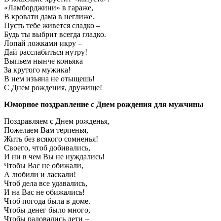
«Ламборджини» в гараже,
В кровати дама в неглиже.
Пусть тебе живется сладко –
Будь ты выбрит всегда гладко.
Лопай ложками икру –
Дай расслабиться нутру!
Выпьем нынче коньяка
За крутого мужика!
В нем изъяна не отыщешь!
С Днем рождения, дружище!
Юморное поздравление с Днем рождения для мужчины
Поздравляем с Днем рожденья,
Пожелаем Вам терпенья,
Жить без всякого сомненья!
Своего, чтоб добивались,
И ни в чем Вы не нуждались!
Чтобы Вас не обижали,
А любили и ласкали!
Чтоб дела все удавались,
И на Вас не обижались!
Чтоб погода была в доме.
Чтобы денег было много,
Чтобы радовались дети –