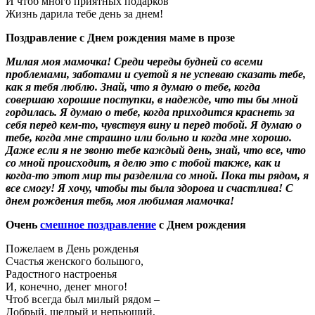
И чтоб много приятных подарков
Жизнь дарила тебе день за днем!
Поздравление с Днем рождения маме в прозе
Милая моя мамочка! Среди череды будней со всеми
проблемами, заботами и суетой я не успеваю сказать тебе,
как я тебя люблю. Знай, что я думаю о тебе, когда
совершаю хорошие поступки, в надежде, что ты бы мной
гордилась. Я думаю о тебе, когда приходится краснеть за
себя перед кем-то, чувствуя вину и перед тобой. Я думаю о
тебе, когда мне страшно или больно и когда мне хорошо.
Даже если я не звоню тебе каждый день, знай, что все, что
со мной происходит, я делю это с тобой также, как и
когда-то этот мир ты разделила со мной. Пока ты рядом, я
все смогу! Я хочу, чтобы ты была здорова и счастлива! С
днем рождения тебя, моя любимая мамочка!
Очень
смешное поздравление
с Днем рождения
Пожелаем в День рожденья
Счастья женского большого,
Радостного настроенья
И, конечно, денег много!
Чтоб всегда был милый рядом –
Добрый, щедрый и непьющий,