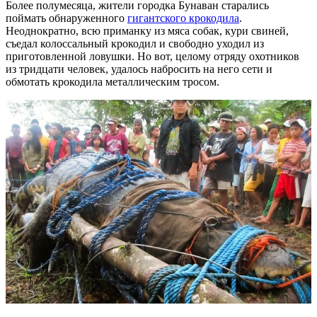
Более полумесяца, жители городка Бунаван старались
поймать обнаруженного
гигантского крокодила
.
Неоднократно, всю приманку из мяса собак, кури свиней,
съедал колоссальный крокодил и свободно уходил из
приготовленной ловушки. Но вот, целому отряду охотников
из тридцати человек, удалось набросить на него сети и
обмотать крокодила металлическим тросом.