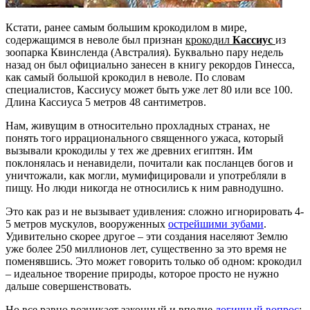
Кстати, ранее самым большим крокодилом в мире,
содержащимся в неволе был признан
крокодил
Кассиус
из
зоопарка Квинсленда (Австралия). Буквально пару недель
назад он был официально занесен в книгу рекордов Гинесса,
как самый большой крокодил в неволе. По словам
специалистов, Кассиусу может быть уже лет 80 или все 100.
Длина Кассиуса 5 метров 48 сантиметров.
Нам, живущим в относительно прохладных странах, не
понять того иррационального священного ужаса, который
вызывали крокодилы у тех же древних египтян. Им
поклонялась и ненавидели, почитали как посланцев богов и
уничтожали, как могли, мумифицировали и употребляли в
пищу. Но люди никогда не относились к ним равнодушно.
Это как раз и не вызывает удивления: сложно игнорировать 4-
5 метров мускулов, вооруженных
острейшими зубами
.
Удивительно скорее другое – эти создания населяют Землю
уже более 250 миллионов лет, существенно за это время не
поменявшись. Это может говорить только об одном: крокодил
– идеальное творение природы, которое просто не нужно
дальше совершенствовать.
Но все равно возникает законный и вполне
логичный вопрос
: