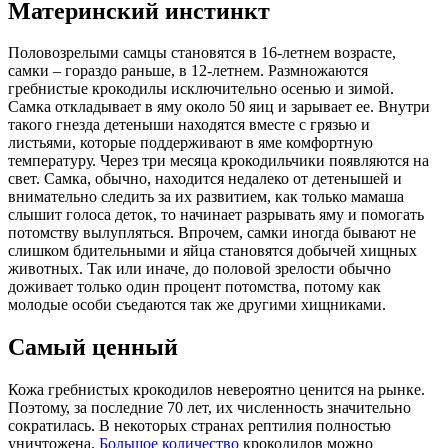
Материнский инстинкт
Половозрелыми самцы становятся в 16-летнем возрасте,
самки – гораздо раньше, в 12-летнем. Размножаются
гребнистые крокодилы исключительно осенью и зимой.
Самка откладывает в яму около 50 яиц и зарывает ее. Внутри
такого гнезда детеныши находятся вместе с грязью и
листьями, которые поддерживают в яме комфортную
температуру. Через три месяца крокодильчики появляются на
свет. Самка, обычно, находится недалеко от детенышей и
внимательно следить за их развитием, как только мамаша
слышит голоса деток, то начинает разрывать яму и помогать
потомству вылупляться. Впрочем, самки иногда бывают не
слишком бдительными и яйца становятся добычей хищных
животных. Так или иначе, до половой зрелости обычно
доживает только один процент потомства, потому как
молодые особи съедаются так же другими хищниками.
Самый ценный
Кожа гребнистых крокодилов невероятно ценится на рынке.
Поэтому, за последние 70 лет, их численность значительно
сократилась. В некоторых странах рептилия полностью
уничтожена.
Большое количество
крокодилов можно