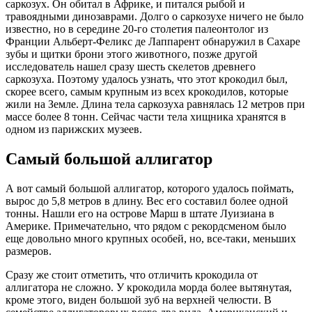
саркозух. Он обитал в Африке, и питался рыбой и
травоядными динозаврами. Долго о саркозухе ничего не было
известно, но в середине 20-го столетия палеонтолог из
Франции Альберт-Феликс де Лаппарент обнаружил в Сахаре
зубы и щитки брони этого животного, позже другой
исследователь нашел сразу шесть скелетов древнего
саркозуха. Поэтому удалось узнать, что этот крокодил был,
скорее всего, самым крупным из всех крокодилов, которые
жили на Земле. Длина тела саркозуха равнялась 12 метров при
массе более 8 тонн. Сейчас части тела хищника хранятся в
одном из парижских музеев.
Самый большой аллигатор
А вот самый большой аллигатор, которого удалось поймать,
вырос до 5,8 метров в длину. Вес его составил более одной
тонны. Нашли его на острове Марш в штате Луизиана в
Америке. Примечательно, что рядом с рекордсменом было
еще довольно много крупных особей, но, все-таки, меньших
размеров.
Сразу же стоит отметить, что отличить крокодила от
аллигатора не сложно. У крокодила морда более вытянутая,
кроме этого, виден большой зуб на верхней челюсти. В