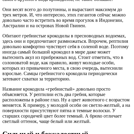
Они весят всего до полутонны, и вырастают максимум до
трех метров. И, что интересно, этих гигантов сейчас можно
довольно часто встретить во время прогулок в Индонезии,
Австралии и на островах Новой Гвинеи.
Обитают гребнистые крокодилы в пресноводных водоемах,
здесь они и предпочитают размножаться. Впрочем, рептилия
довольно комфортно чувствует себя в соленой воде. Поэтому
иногда самый большой крокодил в мире даже может
вытеснить акул из прибрежных вод. Стоит отметить, что в
солоноватой воде, как правило, живут молодые особи,
которых из привычного места, в свою очередь, вытеснили
взрослые. Самцы гребнистого крокодила периодически
затевают схватки за территорию.
Название крокодила «гребнистый» довольно просто
объясняется. У рептилии есть два гребня, которые
расположены в районе глаз. Ну а цвет животного с возрастом
меняется. К примеру, у молодой особи он светло-желтый, а на
поверхности присутствуют пятна и темные волоски. У
старших сородичей цвет более темный. А брюхо отличает
светлый оттенок, чаще белый или желтый.
Сильный и безжалостный