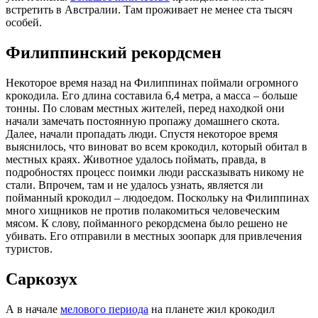
встретить в Австралии. Там проживает не менее ста тысяч
особей.
Филиппинский рекордсмен
Некоторое время назад на Филиппинах поймали огромного
крокодила. Его длина составила 6,4 метра, а масса – больше
тонны. По словам местных жителей, перед находкой они
начали замечать постоянную пропажу домашнего скота.
Далее, начали пропадать люди. Спустя некоторое время
выяснилось, что виноват во всем крокодил, который обитал в
местных краях. Животное удалось поймать, правда, в
подробностях процесс поимки люди рассказывать никому не
стали. Впрочем, там и не удалось узнать, является ли
пойманный крокодил – людоедом. Поскольку на Филиппинах
много хищников не против полакомиться человеческим
мясом. К слову, пойманного рекордсмена было решено не
убивать. Его отправили в местных зоопарк для привлечения
туристов.
Саркозух
А в начале
мелового периода
на планете жил крокодил