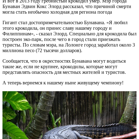
И вот в 2013 году гребнистый крокодил умер. Мэр города
Бунаван Эдвин Кокс Элорд рассказал, что причиной смерти
могла стать необычно холодная для региона погода
Гигант стал достопримечательностью Бунавана. «Я любил
этого крокодила, он принес славу нашему городу и
Филиппинам», - сказал Элорд. Специально для крокодила был
построен эко-парк, после чего в город стали приезжать
туристы. По словам мэра, на Лолонге город заработал около 3
миллиона песо (72 тысячи долларов).
Сообщается, что в окрестностях Бунавана могут водиться
такие же, если не крупнее, крокодилы, которые могут
представлять опасность для местных жителей и туристов.
А теперь вернемся к нашему ныне живущему чемпиону!