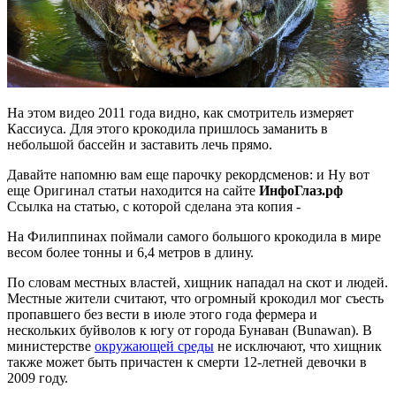
На этом видео 2011 года видно, как смотритель измеряет
Кассиуса. Для этого крокодила пришлось заманить в
небольшой бассейн и заставить лечь прямо.
Давайте напомню вам еще парочку рекордсменов: и Ну вот
еще
Оригинал статьи находится на сайте
ИнфоГлаз.рф
Ссылка на статью, с которой сделана эта копия -
На Филиппинах поймали самого большого крокодила в мире
весом более тонны и 6,4 метров в длину.
По словам местных властей, хищник нападал на скот и людей.
Местные жители считают, что огромный крокодил мог съесть
пропавшего без вести в июле этого года фермера и
нескольких буйволов к югу от города Бунаван (Bunawan). В
министерстве
окружающей среды
не исключают, что хищник
также может быть причастен к смерти 12-летней девочки в
2009 году.