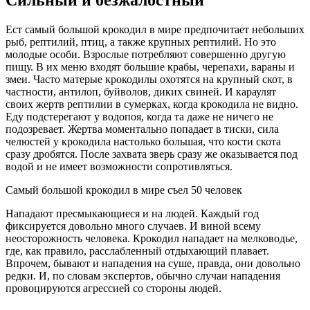
Ест самый большой крокодил в мире предпочитает небольших
рыб, рептилий, птиц, а также крупных рептилий. Но это
молодые особи. Взрослые потребляют совершенно другую
пищу. В их меню входят большие крабы, черепахи, вараны и
змеи. Часто матерые крокодилы охотятся на крупный скот, в
частности, антилоп, буйволов, диких свиней. И караулят
своих жертв рептилии в сумерках, когда крокодила не видно.
Еду подстерегают у водопоя, когда та даже не ничего не
подозревает. Жертва моментально попадает в тиски, сила
челюстей у крокодила настолько большая, что кости скота
сразу дробятся. После захвата зверь сразу же оказывается под
водой и не имеет возможности сопротивляться.
Самый большой крокодил в мире съел 50 человек
Нападают пресмыкающиеся и на людей. Каждый год
фиксируется довольно много случаев. И виной всему
неосторожность человека. Крокодил нападает на мелководье,
где, как правило, расслабленный отдыхающий плавает.
Впрочем, бывают и нападения на суше, правда, они довольно
редки. И, по словам экспертов, обычно случаи нападения
провоцируются агрессией со стороны людей.