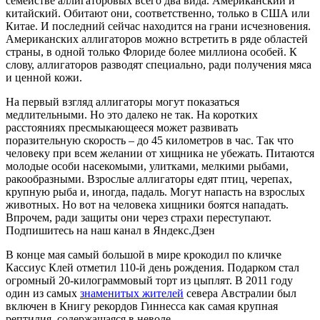
семействе аллигаторовых всего два вида. Американский и
китайский. Обитают они, соответственно, только в США или
Китае. И последний сейчас находится на грани исчезновения.
Американских аллигаторов можно встретить в ряде областей
страны, в одной только Флориде более миллиона особей. К
слову, аллигаторов разводят специально, ради получения мяса
и ценной кожи.
На первый взгляд аллигаторы могут показаться
медлительными. Но это далеко не так. На коротких
расстояниях пресмыкающееся может развивать
поразительную скорость – до 45 километров в час. Так что
человеку при всем желании от хищника не убежать. Питаются
молодые особи насекомыми, улитками, мелкими рыбами,
ракообразными. Взрослые аллигаторы едят птиц, черепах,
крупную рыба и, иногда, падаль. Могут напасть на взрослых
животных. Но вот на человека хищники боятся нападать.
Впрочем, ради защиты они через страхи переступают.
Подпишитесь на наш канал в Яндекс.Дзен
В конце мая самый большой в мире крокодил по кличке
Кассиус Клей отметил 110-й день рождения. Подарком стал
огромный 20-килограммовый торт из цыплят. В 2011 году
один из самых
знаменитых жителей
севера Австралии был
включен в Книгу рекордов Гиннесса как самая крупная
рептилия, содержащаяся в неволе.