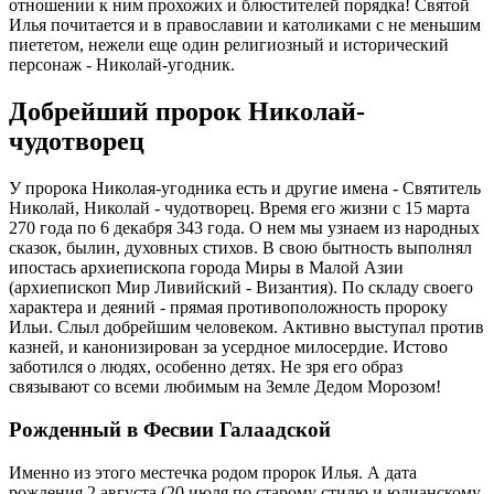
отношении к ним прохожих и блюстителей порядка! Святой
Илья почитается и в православии и католиками с не меньшим
пиететом, нежели еще один религиозный и исторический
персонаж - Николай-угодник.
Добрейший пророк Николай-
чудотворец
У пророка Николая-угодника есть и другие имена - Святитель
Николай, Николай - чудотворец. Время его жизни с 15 марта
270 года по 6 декабря 343 года. О нем мы узнаем из народных
сказок, былин, духовных стихов. В свою бытность выполнял
ипостась архиепископа города Миры в Малой Азии
(архиепископ Мир Ливийский - Византия). По складу своего
характера и деяний - прямая противоположность пророку
Ильи. Слыл добрейшим человеком. Активно выступал против
казней, и канонизирован за усердное милосердие. Истово
заботился о людях, особенно детях. Не зря его образ
связывают со всеми любимым на Земле Дедом Морозом!
Рожденный в Фесвии Галаадской
Именно из этого местечка родом пророк Илья. А дата
рождения 2 августа (20 июля по старому стилю и юлианскому