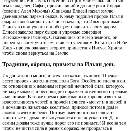
разумению, Бог - есть спасение! Отцом Елисея был богатый
землевладелец Сафат, проживавший в долине реки Иордан
(селение Авел Мехолы) .Однажды Елисей пахал землю
двенадцатью парами быков. К нему подошел пророк Илья и
одарил своей милостью. Сие означало, что Илья принимает
Елисея в свои ученики и обещает наделить своим даром.
Елисей заколол пару быков и упряжью совершил
Всесожжение Господу. Отказавшись от всего земного, он
пошел за своим учителем, став его учеником. Кстати, на Небе
Илья - пророк ожидает второго пришествия Иисуса Христа,
чтобы снова вернуться на Землю.
Традиции, обряды, приметы на Ильин день
Их достаточно много, и всех рассказывать долго! Прежде
всего пророк - исполнитель воли Бога. Особенно гневлив он
по отношению к демонам и прочей нечистой силе, которую,
не задумываясь, и беспощадно поражает огненными стрелами
- молниями. В то же время православным хорошо известна
изворотливость чертей и прочей нечисти - могут и в зверей и
в домашних животных вселиться, принося потом в дом и
людям всяческие беды. Потому именно второго августа
животные из дома не выпускаются и не впускаются. Да и
самим людям тоже лучше порог его не покидать! И все за тем,
чтобы нечистая сила в разных образах не пробралась в