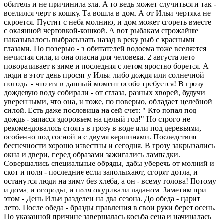
обитель и не причинила зла. А то ведь может случиться и так -
вселился черт в кошку. Та вошла в дом. А от Ильи чертяка не
скроется. Пустит с неба молнию, и дом может сгореть вместе
с окаянной чертовкой-кошкой. А вот рыбакам строжайше
наказывалось выбрасывать назад в реку рыб с красными
глазами. По поверью - в обитателей водоема тоже вселяется
нечистая сила, и она опасна для человека. 2 августа лето
поворачивает к зиме и последняя с летом яростно борется. А
люди в этот день просят у Ильи либо дождя или солнечной
погоды - что им в данный момент особо требуется! В грозу
дождевую воду собирали - от сглаза, разных хворей, будучи
уверенными, что она, и тоже, по поверью, обладает целебной
силой. Есть даже пословица на сей счет: " Кто попал под
дождь - запасся здоровьем на целый год!" Но строго не
рекомендовалось стоять в грозу в воде или под деревьями,
особенно под сосной и с двумя вершинами. Последствия
беспечности хорошо известны и сегодня. В грозу закрывались
окна и двери, перед образами зажигались лампадки.
Совершались специальные обряды, дабы уберечь от молний и
скот и поля - последние если заполыхают, сгорят дотла, и
останутся люди на зиму без хлеба, а он - всему голова! Потому
и дома, и огороды, и поля окуривали ладаном. Заметим при
этом - День Ильи разделен на два сезона. До обеда - царит
лето. После обеда - бразды правления в свои руки берет осень.
По указанной причине завершалась косьба сена и начиналась