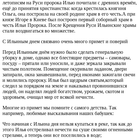
летописям на Руси пророка Илью почитали с древних времён,
ещё до принятия христианства: когда крестилась княгиня
Ольга, она построила на своей родине храм в его честь.А при
князе Игоре в Киеве был построен первый соборный храм в
честь Ильи Пророка. После Крещения Руси Ильинские храмы
стали воздвигаться во множестве.
С Ильиным днем связвано очень много примет и поверий
Перед Ильиным днём нужно было сделать генеральную
уборку в доме, однако все блестящие предметы – самовары,
посуду – прятали или уносили, и даже зеркала закрывали
чистым полотном. Помещение окуривали ладаном, двери
запирали, окна занавешивали, перед иконами зажигали свечи
и молились пророку. Илья был щедрым святым,который
следил за порядком на земле и наказывал провинившихся
людей, он наделял людей богатством, урожаем, скотом и
здоровьем, очищал мир от всякой нечисти.
Многие из примет мы помните с самого детства. Так
например, любимые высказывания наших бабушек:
Что начиная с Ильина дня нельзя купаться в реке, так как до
этого Илья отстреливал нечести на суше своими огненными
стрелами, а теперь они все поселились в воде;