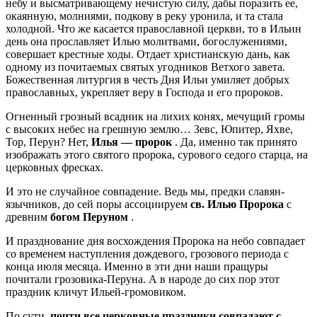
небу и высматривающему нечистую силу, дабы поразить ее,
окаянную, молниями, подкову в реку уронила, и та стала
холодной. Что же касается православной церкви, то в Ильин
день она прославляет Илью молитвами, богослужениями,
совершает крестные ходы. Отдает христианскую дань, как
одному из почитаемых святых угодников Ветхого завета.
Божественная литургия в честь Дня Ильи умиляет добрых
православных, укрепляет веру в Господа и его пророков.
Огненный грозный всадник на лихих конях, мечущий громы
с высоких небес на грешную землю… Зевс, Юпитер, Яхве,
Тор, Перун? Нет,
Илья — пророк
. Да, именно так принято
изображать этого святого пророка, сурового седого старца, на
церковных фресках.
И это не случайное совпадение. Ведь мы, предки славян-
язычников, до сей поры ассоциируем
св. Илью Пророка
с
древним
богом Перуном
.
И празднование дня восхождения Пророка на небо совпадает
со временем наступления дождевого, грозового периода с
конца июля месяца. Именно в эти дни наши пращуры
почитали грозовика-Перуна. А в народе до сих пор этот
праздник кличут Ильей-громовиком.
По сути,
почти все церковные праздники совпадают с