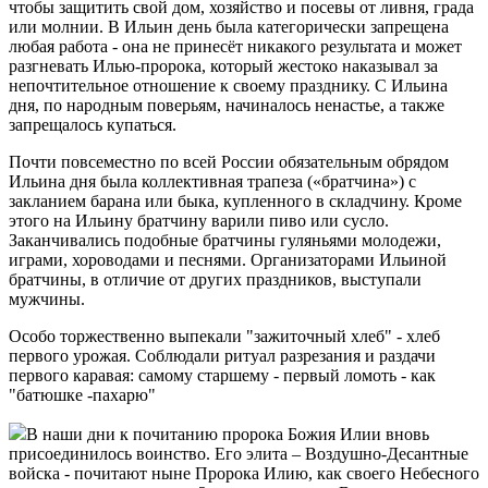
чтобы защитить свой дом, хозяйство и посевы от ливня, града
или молнии. В Ильин день была категорически запрещена
любая работа - она не принесёт никакого результата и может
разгневать Илью-пророка, который жестоко наказывал за
непочтительное отношение к своему празднику. С Ильина
дня, по народным поверьям, начиналось ненастье, а также
запрещалось купаться.
Почти повсеместно по всей России обязательным обрядом
Ильина дня была коллективная трапеза («братчина») с
закланием барана или быка, купленного в складчину. Кроме
этого на Ильину братчину варили пиво или сусло.
Заканчивались подобные братчины гуляньями молодежи,
играми, хороводами и песнями. Организаторами Ильиной
братчины, в отличие от других праздников, выступали
мужчины.
Особо торжественно выпекали "зажиточный хлеб" - хлеб
первого урожая. Соблюдали ритуал разрезания и раздачи
первого каравая: самому старшему - первый ломоть - как
"батюшке -пахарю"
В наши дни к почитанию пророка Божия Илии вновь
присоединилось воинство. Его элита – Воздушно-Десантные
войска - почитают ныне Пророка Илию, как своего Небесного