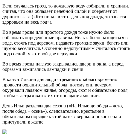
Если случалась гроза, то дождевую воду собирали и хранили,
считая, что она обладает целебной силой и оберегает от
дурного глаза («Кто попал в этот день под дождь, то запасся
здоровьем на весь год»).
Во время грозы или простого дождя тоже нужно было
соблюдать определённые правила. Нельзя было находиться в
воде, стоять под деревом, издавать громкие звуки, бегать или
шумно веселиться. Особенно недопустимым считалось стоять
под сосной, у которой две верхушки.
Во время грозы наглухо закрывались двери и окна, а перед
образами зажигались лампадки и свечи.
В канун Ильина дня люди стремились заблаговременно
провести охранительный обряд, потому они вечером
окуривали ладаном жильё, огороды, скот и обязательно поля,
чтобы «застраховать» их от попадания молнии.
День Ильи разделял два сезона («На Илью до обеда – лето,
после обеда – осень»), следовательно, крестьяне в
обязательном порядке к этой дате завершали покос сена и
приступали к жатве.