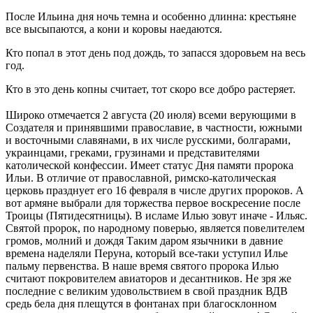
После Ильина дня ночь темна и особенно длинна: крестьяне
все высыпаются, а кони и коровы наедаются.
Кто попал в этот день под дождь, то запасся здоровьем на весь
год.
Кто в это день копны считает, тот скоро все добро растеряет.
Широко отмечается 2 августа (20 июля) всеми верующими в
Создателя и принявшими православие, в частности, южными
и восточными славянами, в их числе русскими, болгарами,
украинцами, греками, грузинами и представителями
католической конфессии. Имеет статус Дня памяти пророка
Ильи. В отличие от православной, римско-католическая
церковь празднует его 16 февраля в числе других пророков. А
вот армяне выбрали для торжества первое воскресение после
Троицы (Пятидесятницы). В исламе Илью зовут иначе - Ильяс.
Святой пророк, по народному поверью, является повелителем
громов, молний и дождя Таким даром язычники в давние
времена наделяли Перуна, который все-таки уступил Илье
пальму первенства. В наше время святого пророка Илью
считают покровителем авиаторов и десантников. Не зря же
последние с великим удовольствием в свой праздник ВДВ
средь бела дня плещутся в фонтанах при благосклонном