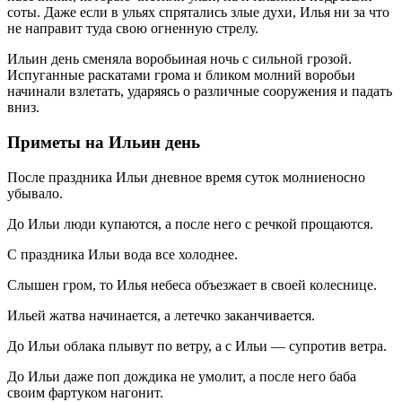
соты. Даже если в ульях спрятались злые духи, Илья ни за что
не направит туда свою огненную стрелу.
Ильин день сменяла воробьиная ночь с сильной грозой.
Испуганные раскатами грома и бликом молний воробьи
начинали взлетать, ударяясь о различные сооружения и падать
вниз.
Приметы на Ильин день
После праздника Ильи дневное время суток молниеносно
убывало.
До Ильи люди купаются, а после него с речкой прощаются.
С праздника Ильи вода все холоднее.
Слышен гром, то Илья небеса объезжает в своей колеснице.
Ильей жатва начинается, а летечко заканчивается.
До Ильи облака плывут по ветру, а с Ильи — супротив ветра.
До Ильи даже поп дождика не умолит, а после него баба
своим фартуком нагонит.