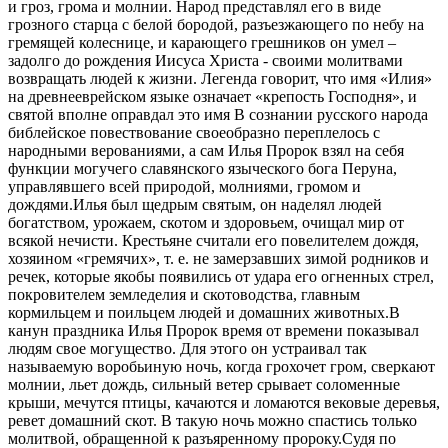
и гроз, грома и молнии. Народ представлял его в виде
грозного старца с белой бородой, разъезжающего по небу на
гремящей колеснице, и карающего грешников он умел –
задолго до рождения Иисуса Христа - своими молитвами
возвращать людей к жизни. Легенда говорит, что имя «Илия»
на древнееврейском языке означает «крепость Господня», и
святой вполне оправдал это имя В сознании русского народа
библейское повествование своеобразно переплелось с
народными верованиями, а сам Илья Пророк взял на себя
функции могучего славянского языческого бога Перуна,
управлявшего всей природой, молниями, громом и
дождями.Илья был щедрым святым, он наделял людей
богатством, урожаем, скотом и здоровьем, очищал мир от
всякой нечисти. Крестьяне считали его повелителем дождя,
хозяином «гремячих», т. е. не замерзавших зимой родников и
речек, которые якобы появились от удара его огненных стрел,
покровителем земледелия и скотоводства, главным
кормильцем и поильцем людей и домашних животных.В
канун праздника Илья Пророк время от времени показывал
людям свое могущество. Для этого он устраивал так
называемую воробьиную ночь, когда грохочет гром, сверкают
молнии, льет дождь, сильный ветер срывает соломенные
крыши, мечутся птицы, качаются и ломаются вековые деревья,
ревет домашний скот. В такую ночь можно спастись только
молитвой, обращенной к разъяренному пророку.Судя по