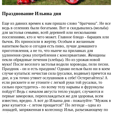
Празднование Ильина дня
Еще из давних времен к нам пришло слово "братчина". Не все
ведь в селениях были богатыми. Вот и скидывались (мольба)
для застолья семьями, всей деревней или несколькими
поселениями, кто и чего может. Главное блюдо - барашек или
бычок. Их приносили в жертву. Особым и желанным
напитком было и сегодня есть пиво, лучше домашнего
приготовления, а не то, что нынче на прилавках для
удлинения срока употребления с консервантами. Женщины
пекли обрядовые печения (хлебцы). Но из урожая новой
муки! После веселого застолья водили хороводы, пели песни.
Праздник - он и есть праздник! Однако нельзя было ни в коем
случае купаться: нечистая сила (русалки, водяные) прячется на
дне, и уж точно утянет ослушников к себе! Остерегайтесь! А
если рискнете и не утоните с легкой руки той русалки, то
сильно простудитесь - по всему телу нарывы и фурункулы
пойдут! Ведь с началом августа тепло уходит, случаются и
первые заморозки, переохлаждаться же для здоровья, всем
известно, вредно. А вот до Ильина дня - пожалуйте: "Мужик в
реке купается - с летом прощается!" По легенде - одна из
лошадей, запряженная в колесницу Ильи, разъезжающему по