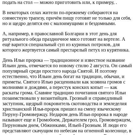
подать на стол — можно приготовить или, к примеру, .
В некоторых селах жители по-прежнему собираются на
совместную трапезу, причём пищу готовят не только для себя,
но и щедро делятся ею с малоимущими и бездомными.
А, например, в православной Болгарии в этот день для
ритуального обеда праздничное мясо готовят на вертеле. А
ещё варится специальный суп из куриных потрохов, для
которого жертвуется самый престарелый петух из курятника.
День Ильи пророка — традиционное и известное название
Ильин день, отмечается по новому стилю 2 августа. Он самый
популярный среди простого народа Святой. И поэтому
естественно, что Ильин день богат на традиции, обычаи, и
приметы. Святого Илью расценивали как хозяина громов с
молниями и дождями, а перестук конских копыт — как
раскаты грома. Славяне традицию почитания святого Ильи
позаимствовали у византийцев. Грозный и справедливый
заступник, щедрый покровитель скотоводства и земледелия
христианский Илья-пророк пришел на смену языческому
Перуну-Громовержцу. Недаром день Ильи-пророка в народе
называют еще и Громобоем, Держателем гроз, Громовержцем,
Перуновым днем, Обжинками, Ильей-Грозным. И люди его
представляют скачущим по небесам на огненной колеснице, в