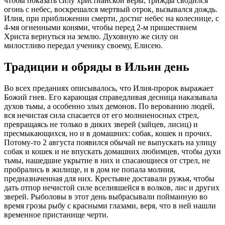
чтобы показать силу христианской веры, трижды сводился
огонь с небес, воскрешался мертвый отрок, вызывался дождь.
Илия, при приближении смерти, достиг небес на колеснице, с
4-мя огненными конями, чтобы перед 2-м пришествием
Христа вернуться на землю. Духовную же силу он
милостливо передал ученику своему, Елисею.
Традиции и обряды в Ильин день
Во всех преданиях описывалось, что Илия-пророк выражает
Божий гнев. Его карающая справедливая десница наказывала
духов тьмы, а особенно злых демонов. По верованию людей,
вся нечистая сила спасается от его молниеносных стрел,
превращаясь не только в диких зверей (зайцев, лисиц) и
пресмыкающихся, но и в домашних: собак, кошек и прочих.
Потому-то 2 августа появился обычай не выпускать на улицу
собак и кошек и не впускать домашних любимцев, чтобы духи
тьмы, нашедшие укрытие в них и спасающиеся от стрел, не
пробрались в жилище, и в дом не попала молния,
предназначенная для них. Крестьяне доставали ружья, чтобы
дать отпор нечистой силе вселившейся в волков, лис и других
зверей. Рыболовы в этот день выбрасывали пойманную во
время грозы рыбу с красными глазами, веря, что в ней нашли
временное пристанище черти.