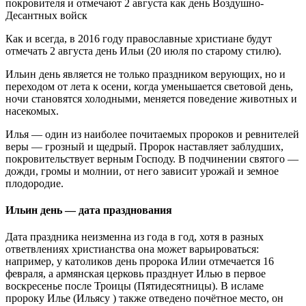
покровителя и отмечают 2 августа как день Воздушно-
Десантных войск
Как и всегда, в 2016 году православные христиане будут
отмечать 2 августа день Ильи (20 июля по старому стилю).
Ильин день является не только праздником верующих, но и
переходом от лета к осени, когда уменьшается световой день,
ночи становятся холодными, меняется поведение животных и
насекомых.
Илья — один из наиболее почитаемых пророков и ревнителей
веры — грозный и щедрый. Пророк наставляет заблудших,
покровительствует верным Господу. В подчинении святого —
дожди, громы и молнии, от него зависит урожай и земное
плодородие.
Ильин день — дата празднования
Дата праздника неизменна из года в год, хотя в разных
ответвлениях христианства она может варьироваться:
например, у католиков день пророка Илии отмечается 16
февраля, а армянская церковь празднует Илью в первое
воскресенье после Троицы (Пятидесятницы). В исламе
пророку Илье (Ильясу ) также отведено почётное место, он