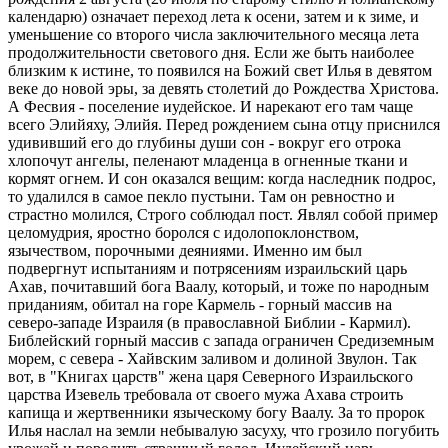
календарю) означает переход лета к осени, затем и к зиме, и
уменьшение со второго числа заключительного месяца лета
продолжительности светового дня. Если же быть наиболее
близким к истине, то появился на Божий свет Илья в девятом
веке до новой эры, за девять столетий до Рождества Христова.
А Фесвия - поселение иудейское. И нарекают его там чаще
всего Элийяху, Элийя. Перед рождением сына отцу приснился
удививший его до глубины души сон - вокруг его отрока
хлопочут ангелы, пеленают младенца в огненные ткани и
кормят огнем. И сон оказался вещим: когда наследник подрос,
то удалился в самое пекло пустыни. Там он ревностно и
страстно молился, Строго соблюдал пост. Являл собой пример
целомудрия, яростно боролся с идолопоклонством,
язычеством, порочными деяниями. Именно им был
подвергнут испытаниям и потрясениям израильский царь
Ахав, почитавший бога Ваалу, который, и тоже по народным
приданиям, обитал на горе Кармель - горный массив на
северо-западе Израиля (в православной Библии - Кармил).
Библейский горный массив с запада ограничен Средиземным
морем, с севера - Хайвским заливом и долиной Звулон. Так
вот, в "Книгах царств" жена царя Северного Израильского
царства Изевель требовала от своего мужа Ахава строить
капища и жертвенники языческому богу Ваалу. За то пророк
Илья наслал на земли небывалую засуху, что грозило погубить