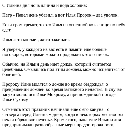
С Ильина дня ночь длинна и вода холодна;
Петр - Павел день убавил, а вот Илья Пророк – два уволок;
Если гром гремит, то это Илья на огненной колеснице по небу
едет.
Илья лето кончает, жито зажинает.
Я уверен, у каждого из вас есть в памяти еще больше
поговорок, которыми можно продолжить этот список.
Обычно, на Ильин день идет дождь, который считается
целебным. Омывшись под этим дождем, можно исцелиться от
болезней.
Пророку Илие молятся о дожде во время бездождья, о
прекращении дождей во время затяжного ненастья. В случае
засухи молились Илье Мокрому, а при дождливой погоде –
Илье Сухому.
Отмечать этот праздник начинали ещё с его кануна - с
четверга перед Ильиным днём, когда в некоторых местностях
пекли обрядовое печенье. Кроме того, накануне Ильина дня
предпринимали разнообразные меры предосторожности,