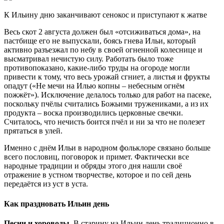
К Ильину дню заканчивают сенокос и приступают к жатве
Весь скот 2 августа должен был «отсиживаться дома», на
пастбище его не выпускали, боясь гнева Ильи, который
активно разъезжал по небу в своей огненной колеснице и
высматривал нечистую силу. Работать было тоже
противопоказано, какие-либо труды на огороде могли
привести к тому, что весь урожай сгниет, а листья и фрукты
опадут («Не мечи на Илью копны – небесным огнём
пожжёт»). Исключение делалось только для работ на пасеке,
поскольку пчёлы считались Божьими тружениками, а из их
продукта – воска производились церковные свечки.
Считалось, что нечисть боится пчёл и ни за что не полезет
прятаться в улей.
Именно с днём Ильи в народном фольклоре связано больше
всего пословиц, поговорок и примет. Фактически все
народные традиции и обряды этого дня нашли своё
отражение в устном творчестве, которое и по сей день
передаётся из уст в уста.
Как праздновать Ильин день
Песни и хороводы.
В старину на Ильин день традиционно в