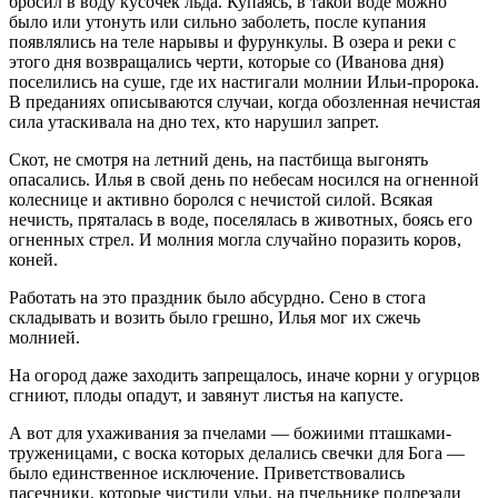
бросил в воду кусочек льда. Купаясь, в такой воде можно
было или утонуть или сильно заболеть, после купания
появлялись на теле нарывы и фурункулы. В озера и реки с
этого дня возвращались черти, которые со (Иванова дня)
поселились на суше, где их настигали молнии Ильи-пророка.
В преданиях описываются случаи, когда обозленная нечистая
сила утаскивала на дно тех, кто нарушил запрет.
Скот, не смотря на летний день, на пастбища выгонять
опасались. Илья в свой день по небесам носился на огненной
колеснице и активно боролся с нечистой силой. Всякая
нечисть, пряталась в воде, поселялась в животных, боясь его
огненных стрел. И молния могла случайно поразить коров,
коней.
Работать на это праздник было абсурдно. Сено в стога
складывать и возить было грешно, Илья мог их сжечь
молнией.
На огород даже заходить запрещалось, иначе корни у огурцов
сгниют, плоды опадут, и завянут листья на капусте.
А вот для ухаживания за пчелами — божиими пташками-
труженицами, с воска которых делались свечки для Бога —
было единственное исключение. Приветствовались
пасечники, которые чистили ульи, на пчельнике подрезали