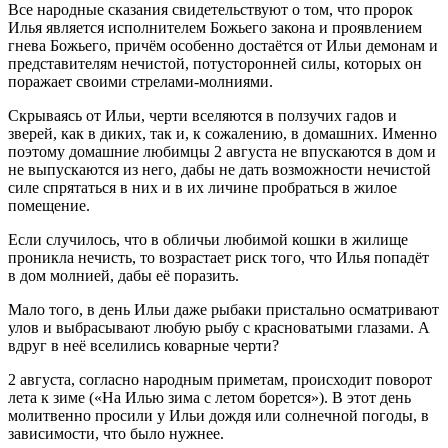
Все народные сказания свидетельствуют о том, что пророк
Илья является исполнителем Божьего закона и проявлением
гнева Божьего, причём особенно достаётся от Ильи демонам и
представителям нечистой, потусторонней силы, которых он
поражает своими стрелами-молниями.
Скрываясь от Ильи, черти вселяются в ползучих гадов и
зверей, как в диких, так и, к сожалению, в домашних. Именно
поэтому домашние любимцы 2 августа не впускаются в дом и
не выпускаются из него, дабы не дать возможности нечистой
силе спрятаться в них и в их личине пробраться в жилое
помещение.
Если случилось, что в обличьи любимой кошки в жилище
проникла нечисть, то возрастает риск того, что Илья попадёт
в дом молнией, дабы её поразить.
Мало того, в день Ильи даже рыбаки пристально осматривают
улов и выбрасывают любую рыбу с красноватыми глазами. А
вдруг в неё вселились коварные черти?
2 августа, согласно народным приметам, происходит поворот
лета к зиме («На Илью зима с летом борется»). В этот день
молитвенно просили у Ильи дождя или солнечной погоды, в
зависимости, что было нужнее.