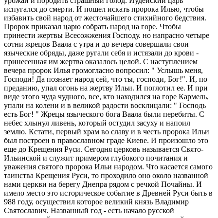
урожай и породить страшный голод. Иудейский царь
испугался до смерти. И пошел искать пророка Илью, чтобы
избавить свой народ от жесточайшего стихийного бедствия.
Пророк приказал царю собрать народ на горе. Чтобы
принести жертвы Всесожжения Господу. но напрасно четыре
сотни жрецов Ваала с утра и до вечера совершали свои
языческие обряды, даже ругали себя и истязали до крови -
принесенная им жертва оказалось целой. С наступлением
вечера пророк Илья громогласно вопросил: " Услышь меня,
Господи! Да познает народ сей, что ты, господи, Бог!". И, по
преданию, упал огонь на жертву Ильи. И поглотил ее. И при
виде этого чуда чудного, все, кто находился на горе Кармель,
упали на колени и в великой радости восклицали: " Господь
есть Бог! " Жрецы языческого бога Ваала были перебиты. С
небес хлынул ливень, который остудил засуху и напоил
землю. Кстати, первый храм во славу и в честь пророка Ильи
был построен в православном граде Киеве. И произошло это
еще до Крещения Руси. Сегодня церковь называется Свято-
Ильинской и служит примером глубокого почитания и
уважения святого пророка Ильи народом. Что касается самого
таинства Крещения Руси, то проходило оно около названной
нами церкви на берегу Днепра рядом с речкой Почайны. И
имело место это историческое событие в Древней Руси быть в
988 году, осуществил которое великий князь Владимир
Святославич. Названный год - есть начало русской