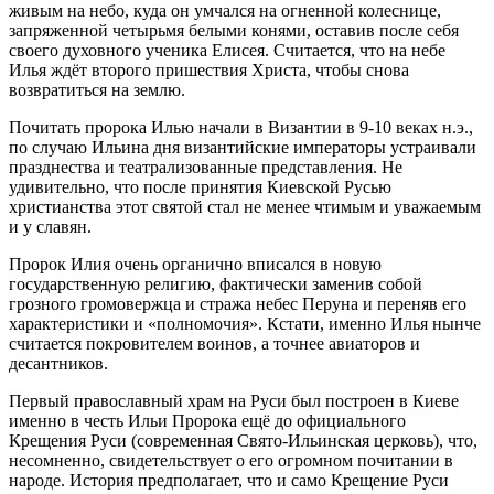
живым на небо, куда он умчался на огненной колеснице,
запряженной четырьмя белыми конями, оставив после себя
своего духовного ученика Елисея. Считается, что на небе
Илья ждёт второго пришествия Христа, чтобы снова
возвратиться на землю.
Почитать пророка Илью начали в Византии в 9-10 веках н.э.,
по случаю Ильина дня византийские императоры устраивали
празднества и театрализованные представления. Не
удивительно, что после принятия Киевской Русью
христианства этот святой стал не менее чтимым и уважаемым
и у славян.
Пророк Илия очень органично вписался в новую
государственную религию, фактически заменив собой
грозного громовержца и стража небес Перуна и переняв его
характеристики и «полномочия». Кстати, именно Илья нынче
считается покровителем воинов, а точнее авиаторов и
десантников.
Первый православный храм на Руси был построен в Киеве
именно в честь Ильи Пророка ещё до официального
Крещения Руси (современная Свято-Ильинская церковь), что,
несомненно, свидетельствует о его огромном почитании в
народе. История предполагает, что и само Крещение Руси