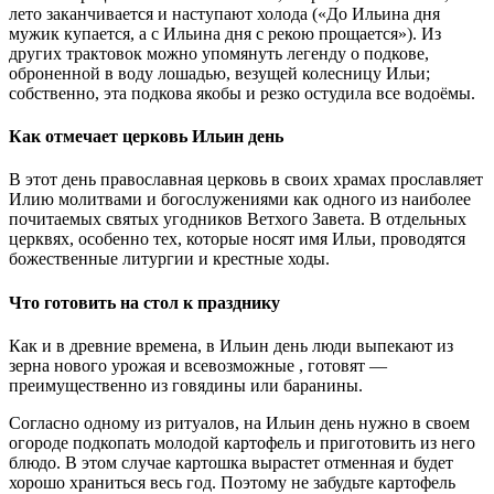
лето заканчивается и наступают холода («До Ильина дня
мужик купается, а с Ильина дня с рекою прощается»). Из
других трактовок можно упомянуть легенду о подкове,
оброненной в воду лошадью, везущей колесницу Ильи;
собственно, эта подкова якобы и резко остудила все водоёмы.
Как отмечает церковь Ильин день
В этот день православная церковь в своих храмах прославляет
Илию молитвами и богослужениями как одного из наиболее
почитаемых святых угодников Ветхого Завета. В отдельных
церквях, особенно тех, которые носят имя Ильи, проводятся
божественные литургии и крестные ходы.
Что готовить на стол к празднику
Как и в древние времена, в Ильин день люди выпекают из
зерна нового урожая и всевозможные , готовят —
преимущественно из говядины или баранины.
Согласно одному из ритуалов, на Ильин день нужно в своем
огороде подкопать молодой картофель и приготовить из него
блюдо. В этом случае картошка вырастет отменная и будет
хорошо храниться весь год. Поэтому не забудьте картофель