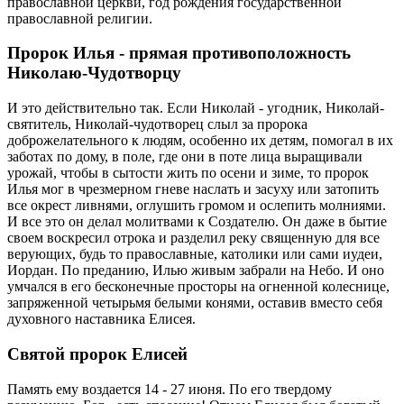
православной церкви, год рождения государственной
православной религии.
Пророк Илья - прямая противоположность
Николаю-Чудотворцу
И это действительно так. Если Николай - угодник, Николай-
святитель, Николай-чудотворец слыл за пророка
доброжелательного к людям, особенно их детям, помогал в их
заботах по дому, в поле, где они в поте лица выращивали
урожай, чтобы в сытости жить по осени и зиме, то пророк
Илья мог в чрезмерном гневе наслать и засуху или затопить
все окрест ливнями, оглушить громом и ослепить молниями.
И все это он делал молитвами к Создателю. Он даже в бытие
своем воскресил отрока и разделил реку священную для все
верующих, будь то православные, католики или сами иудеи,
Иордан. По преданию, Илью живым забрали на Небо. И оно
умчался в его бесконечные просторы на огненной колеснице,
запряженной четырьмя белыми конями, оставив вместо себя
духовного наставника Елисея.
Святой пророк Елисей
Память ему воздается 14 - 27 июня. По его твердому