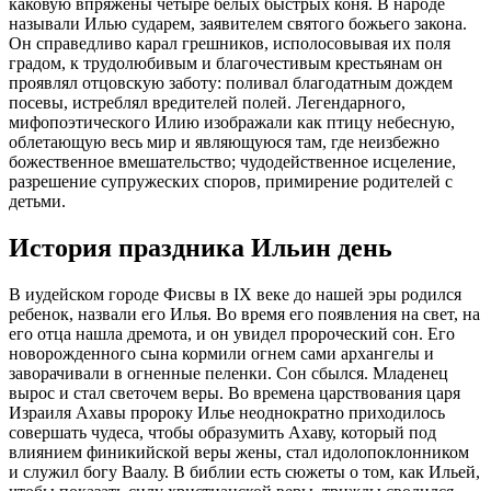
каковую впряжены четыре белых быстрых коня. В народе
называли Илью сударем, заявителем святого божьего закона.
Он справедливо карал грешников, исполосовывая их поля
градом, к трудолюбивым и благочестивым крестьянам он
проявлял отцовскую заботу: поливал благодатным дождем
посевы, истреблял вредителей полей. Легендарного,
мифопоэтического Илию изображали как птицу небесную,
облетающую весь мир и являющуюся там, где неизбежно
божественное вмешательство; чудодейственное исцеление,
разрешение супружеских споров, примирение родителей с
детьми.
История праздника Ильин день
В иудейском городе Фисвы в IX веке до нашей эры родился
ребенок, назвали его Илья. Во время его появления на свет, на
его отца нашла дремота, и он увидел пророческий сон. Его
новорожденного сына кормили огнем сами архангелы и
заворачивали в огненные пеленки. Сон сбылся. Младенец
вырос и стал светочем веры. Во времена царствования царя
Израиля Ахавы пророку Илье неоднократно приходилось
совершать чудеса, чтобы образумить Ахаву, который под
влиянием финикийской веры жены, стал идолопоклонником
и служил богу Ваалу. В библии есть сюжеты о том, как Ильей,