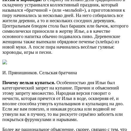
складчину устраивался коллективный праздник, который
назывался «братчиной » (или «мольбой»), а приготовления к
пиру начинались за несколько дней. На него собирались все
жители деревни, а то и нескольких соседних деревушек.
Центральным блюдом стола был барашек или бычок, которого
символически приносили в жертву Илье, а в качестве
основного напитка обычно подавалось пиво. Деревенские
женщины также выпекали обрядовое печенье (хлебцы) из
новой муки. А после пира начинались весёлые гулянья:
хороводы, игры и песни.
И. Прянишников. Сельская братчина
Почему нельзя купаться.
Особенностью дня Ильи был
категорический запрет на купание. Причин и объяснений
этому запрету множество. Народная версия говорит о
нечисти, которая прячется от Ильи в воде, оскверняя её, и
вполне способна утянуть купальщиков и купальщиц на дно.
Если же вам повезло, и никакая русалка или водяной не
утянули вас в пучину, то вы рискуете серьёзно заболеть или
покрыться фурункулами и нарывами.
Более же рациональное объяснение, скорее, связано с тем, что