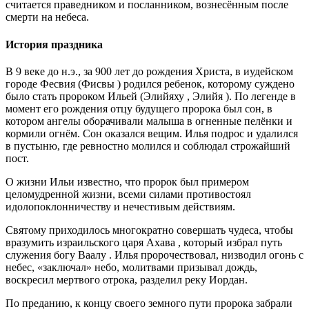
считается праведником и посланником, вознесённым после
смерти на небеса.
История праздника
В 9 веке до н.э., за 900 лет до рождения Христа, в иудейском
городе Фесвия (Фисвы ) родился ребенок, которому суждено
было стать пророком Ильей (Элийяху , Элийя ). По легенде в
момент его рождения отцу будущего пророка был сон, в
котором ангелы оборачивали малыша в огненные пелёнки и
кормили огнём. Сон оказался вещим. Илья подрос и удалился
в пустыню, где ревностно молился и соблюдал строжайший
пост.
О жизни Ильи известно, что пророк был примером
целомудренной жизни, всеми силами противостоял
идолопоклонничеству и нечестивым действиям.
Святому приходилось многократно совершать чудеса, чтобы
вразумить израильского царя Ахава , который избрал путь
служения богу Ваалу . Илья пророчествовал, низводил огонь с
небес, «заключал» небо, молитвами призывал дождь,
воскресил мертвого отрока, разделил реку Иордан.
По преданию, к концу своего земного пути пророка забрали