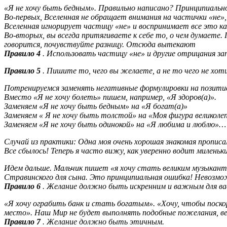
«Я не хочу быть бедным». Правильно написано? Принципиально
Во-первых, Вселенная не обращает внимания на частички «не»
Вселенная игнорирует частицу «не» и воспринимает все это к
Во-вторых, вы всегда притягиваете к себе то, о чем думаете.
говорится, почувствуйте разницу. Отсюда вытекают
Правило 4
. Использовать частицу «не» и другие отрицания з
Правило 5
. Пишите то, чего вы желаете, а не то чего не хот
Потренируемся заменять негативные формулировки на позити
Вместо «Я не хочу болеть» пишем, например, «Я здоров(а)».
Заменяем «Я не хочу быть бедным» на «Я богат(а)»
Заменяем « Я не хочу быть толстой» на «Моя фигура великоле
Заменяем «Я не хочу быть одинокой» на «Я любима и люблю»…
Случай из практики: Одна моя очень хорошая знакомая прописал
Все сбылось! Теперь я часто вижу, как уверенно водит милень
Идем дальше. Мальчик пишет «я хочу стать великим музыканто
Стравинского для сына. Это принципиальная ошибка! Невоз
Правило 6
. Желание должно быть искренним и важным для ва
«Я хочу ограбить банк и стать богатым». «Хочу, чтобы поскор
место». Наш Мир не будет выполнять подобные пожелания, ве
Правило 7
. Желание должно быть этичным.