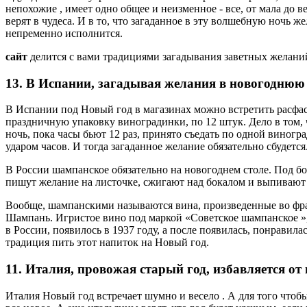
непохожие , имеет одно общее и неизменное - все, от мала до в
верят в чудеса. И в то, что загаданное в эту волшебную ночь ж
непременно исполнится.
сайт
делится с вами традициями загадывания заветных желаний
13. В Испании, загадывая желания в новогоднюю
В Испании под Новый год в магазинах можно встретить расфа
праздничную упаковку виноградинки, по 12 штук. Дело в том,
ночь, пока часы бьют 12 раз, принято съедать по одной виногр
ударом часов. И тогда загаданное желание обязательно сбудется
В России шампанское обязательно на новогоднем столе. Под бой
пишут желание на листочке, сжигают над бокалом и выпивают ша
Вообще, шампанскими называются вина, произведенные во фр
Шампань. Игристое вино под маркой «Советское шампанское »,
в России, появилось в 1937 году, а после появилась, понравила
традиция пить этот напиток на Новый год.
11. Италия, провожая старый год, избавляется от 
Италия Новый год встречает шумно и весело . А для того чтоб