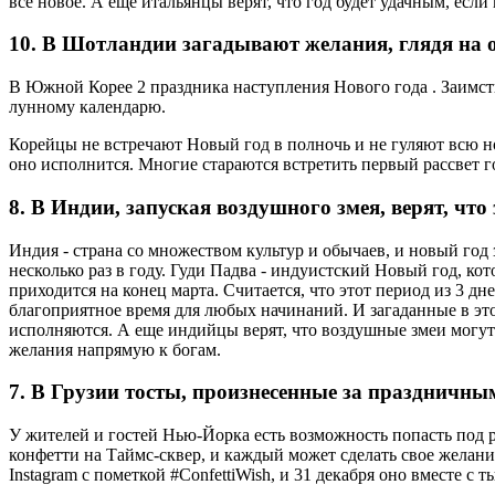
все новое. А еще итальянцы верят, что год будет удачным, если
10. В Шотландии загадывают желания, глядя на 
В Южной Корее 2 праздника наступления Нового года . Заимст
лунному календарю.
Корейцы не встречают Новый год в полночь и не гуляют всю но
оно исполнится. Многие стараются встретить первый рассвет г
8. В Индии, запуская воздушного змея, верят, чт
Индия - страна со множеством культур и обычаев, и новый год 
несколько раз в году. Гуди Падва - индуистский Новый год, ко
приходится на конец марта. Считается, что этот период из 3 дн
благоприятное время для любых начинаний. И загаданные в эт
исполняются. А еще индийцы верят, что воздушные змеи могут
желания напрямую к богам.
7. В Грузии тосты, произнесенные за праздничны
У жителей и гостей Нью-Йорка есть возможность попасть под
конфетти на Таймс-сквер, и каждый может сделать свое желани
Instagram с пометкой #ConfettiWish, и 31 декабря оно вместе с т