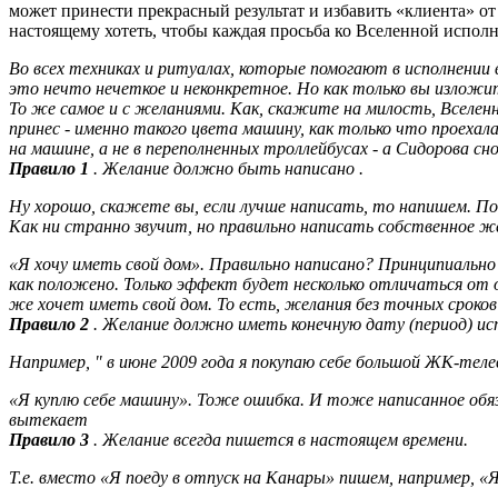
может принести прекрасный результат и избавить «клиента» от
настоящему хотеть, чтобы каждая просьба ко Вселенной испол
Во всех техниках и ритуалах, которые помогают в исполнении
это нечто нечеткое и неконкретное. Но как только вы изложи
То же самое и с желаниями. Как, скажите на милость, Вселен
принес - именно такого цвета машину, как только что проехала
на машине, а не в переполненных троллейбусах - а Сидорова 
Правило 1
. Желание должно быть написано
.
Ну хорошо, скажете вы, если лучше написать, то напишем. По
Как ни странно звучит, но правильно написать собственное ж
«Я хочу иметь свой дом». Правильно написано? Принципиально 
как положено. Только эффект будет несколько отличаться от о
же хочет иметь свой дом. То есть, желания без точных срок
Правило 2
. Желание должно иметь конечную дату (период) ис
Например, " в июне 2009 года я покупаю себе большой ЖК-теле
«Я куплю себе машину». Тоже ошибка. И тоже написанное обяз
вытекает
Правило 3
. Желание всегда пишется в настоящем времени.
Т.е. вместо «Я поеду в отпуск на Канары» пишем, например, «Я