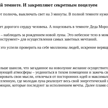
ой темноте. И закрепляют секретным поцелуем
т полночь, выключать свет на 3 минуты. В полной темноте нужно
ует дорогого сердцу человека. А поцеловать в темноте Деда Мор
– наблюдать за рождением новой луны. Это небесное тело в мом
инструмент» для осуществления самых заветных мечтаний.
 – это успели проверить на себе миллионы людей, искренне веря
ольше шансов, что загаданное на новолуние желание осуществит
ующей атмосферы – уединиться в тихом помещении и зажечь свеч
овать свои мысли, отвлечься от посторонних идей и максимальн
ленную, где молодая луна реализует весь свой энергетический 
эмоции, которые последуют за исполнением мечты. Далее пламя с