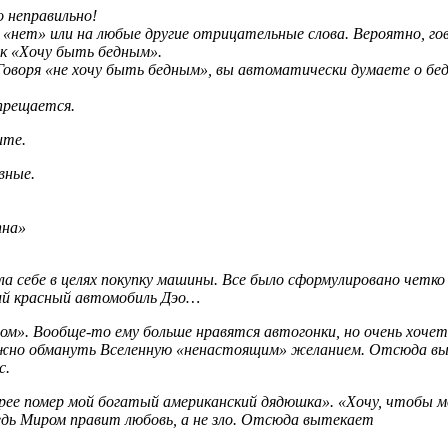
 неправильно!
, «нет» или на любые другие отрицательные слова. Вероятно, 
ак «Хочу быть бедным».
 Говоря «не хочу быть бедным», вы автоматически думаете о бе
апрещается.
ите.
вные.
пна»
а себе в целях покупку машины. Все было сформулировано четко 
кий красный автомобиль Дэо…
м». Вообще-то ему больше нравятся автогонки, но очень хочет
можно обмануть Вселенную «ненастоящим» желанием. Отсюда в
с.
ее помер мой богатый американский дядюшка». «Хочу, чтобы мой
дь Миром правит любовь, а не зло. Отсюда вытекает