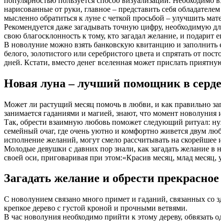
популярностью пользуется способ визуализации. Необходимо взя
нарисованные от руки, главное – представить себя обладателе
мысленно обратиться к луне с четкой просьбой – улучшить мат
Рекомендуется даже загадывать точную цифру, необходимую дл
свою благосклонность к тому, кто загадал желание, и подарит 
В новолуние можно взять банковскую квитанцию и заполнить ее
белого, золотистого или серебристого цвета и спрятать от пост
дней. Кстати, вместо денег вселенная может прислать приятн
Новая луна – лучший помощник в серд
Может ли растущий месяц помочь в любви, и как правильно заг
занимается гаданиями и магией, знают, что момент новолуния 
Так, обрести взаимную любовь поможет следующий ритуал: нуж
семейный очаг, где очень уютно и комфортно живется двум люб
исполнение желаний, могут смело рассчитывать на скорейшее 
Молодые девушки с давних пор знали, как загадать желание в н
своей оси, приговаривая при этом:«Красив месяц, млад месяц, 
Загадать желание и обрести прекрасное
С новолунием связано много примет и гаданий, связанных со з
крепкое дерево с густой кроной и прочными ветвями.
В час новолуния необходимо прийти к этому дереву, обвязать о