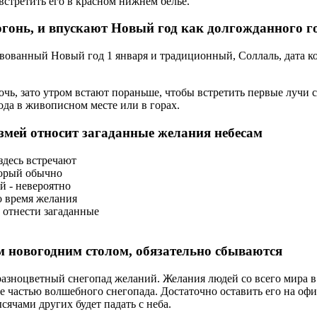
 встретить его в красном нижнем белье.
огонь, и впускают Новый год как долгожданного г
вованный Новый год 1 января и традиционный, Соллаль, дата к
чь, зато утром встают пораньше, чтобы встретить первые лучи с
ода в живописном месте или в горах.
о змей относит загаданные желания небесам
здесь встречают
торый обычно
ей - невероятно
о время желания
 отнести загаданные
м новогодним столом, обязательно сбываются
 разноцветный снегопад желаний. Желания людей со всего мира
е частью волшебного снегопада. Достаточно оставить его на офи
ысячами других будет падать с неба.