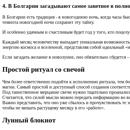
4. В Болгарии загадывают самое заветное в полн
В Болгарии есть традиция - в новогоднюю ночь, когда часы бью
темнота новогодней ночи сохранит эту тайну.
И особенно удачным и счастливым будет год у того, кто поцел
Каждый месяц человечеству выпадает уникальная возможность 
энергию космоса и вселенной, представляя собой идеальный «
Если загадать желание в новолуние, оно обязательно сбудется
Простой ритуал со свечой
Чем более ответственно подойти к исполнению ритуала, тем б
магии. Самый простой и доступный способ создания соответств
Под таинственное мерцание свечи нужно тщательно проанализир
Считается, что силой мысли можно передать информацию во все
Важно представить, что оно уже сбылось и прочувствовать те 
чтобы не мешать растущему месяцу в его «работе».
Лунный блокнот