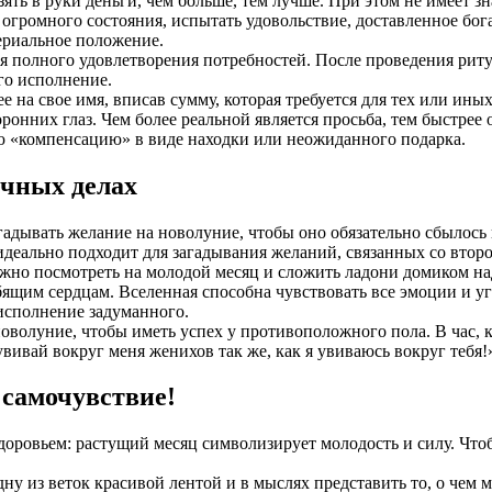
ть в руки деньги, чем больше, тем лучше. При этом не имеет зн
м огромного состояния, испытать удовольствие, доставленное бо
ериальное положение.
я полного удовлетворения потребностей. После проведения риту
его исполнение.
 на свое имя, вписав сумму, которая требуется для тех или ин
оронних глаз. Чем более реальной является просьба, тем быстрее 
ую «компенсацию» в виде находки или неожиданного подарка.
ечных делах
адывать желание на новолуние, чтобы оно обязательно сбылось и
идеально подходит для загадывания желаний, связанных со втор
но посмотреть на молодой месяц и сложить ладони домиком над 
ящим сердцам. Вселенная способна чувствовать все эмоции и уга
исполнение задуманного.
оволуние, чтобы иметь успех у противоположного пола. В час, к
увивай вокруг меня женихов так же, как я увиваюсь вокруг тебя!
 самочувствие!
доровьем: растущий месяц символизирует молодость и силу. Что
дну из веток красивой лентой и в мыслях представить то, о чем 