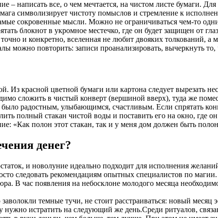
– написать все, о чем мечтается, на чистом листе бумаги. Для 
бумага символизирует чистоту помыслов и стремление к исполне
е самые сокровенные мысли. Можно не ограничиваться чем-то одн
ятать блокнот в укромное местечко, где он будет защищен от гла
очно и конкретно, вселенная не любит двояких толкований, а м
алы можно повторить: записи проанализировать, вычеркнуть то, 
й. Из красной цветной бумаги или картона следует вырезать не
ходимо сложить в чистый конверт (вершиной вверх), туда же по
было радостным, улыбающимся, счастливым. Если спрятать конв
ить полный стакан чистой воды и поставить его на окно, где о
: «Как полон этот стакан, так и у меня дом должен быть полон 
ечения денег?
таток, и новолуние идеально подходит для исполнения желаний,
росто следовать рекомендациям опытных специалистов по магии.
юра. В час появления на небосклоне молодого месяца необходим
бо заволокли темные тучи, не стоит расстраиваться: новый месяц
ру нужно истратить на следующий же день.Среди ритуалов, свя