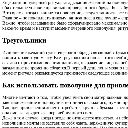
Еще один популярный ритуал загадывания желаний на новолуние 
обязательное условие правильно проведенного обряда. Белая 
В то время, когда начинается новолуние, следует записать вс
Главное – не показывать никому написанное, а еще лучше – спр
Важно, чтобы загадывание было сформулировано максимально т
какое-то время и наступит момент очередного новолуния, риту
Треугольники
Исполнение желаний сулит еще один обряд, связанный с бумаго
написать заветную мечту. Все треугольники после этого необ
связана с приятными воспоминаниями, выражение лица на ней 
загаданное непременно сбудется.В первый день луны можно нал
момент ритуала рекомендуется произнести следующее заклинание
Как использовать новолуние для привл
Многие мечтают о том, чтобы увеличить свой материальный дос
заветное желание в новолуние, нет ничего сложного, нужно п
Так, для привлечения денег потребуется крупная бумажная куп
она смогла зарядиться энергией лунного света.
Даже в том случае, когда погода не отличается ясностью, и не
исполнение мечты не заставило себя ждать, заряженную купю