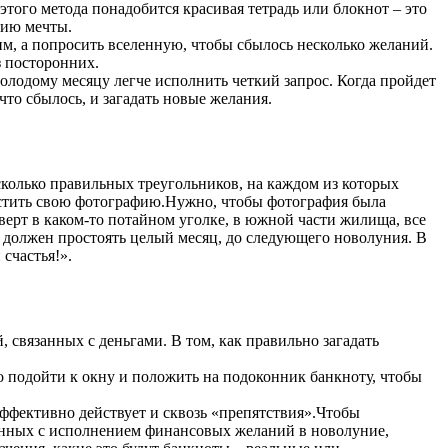
этого метода понадобится красивая тетрадь или блокнот – это
нию мечты.
им, а попросить вселенную, чтобы сбылось несколько желаний.
з посторонних.
олодому месяцу легче исполнить четкий запрос. Когда пройдет
что сбылось, и загадать новые желания.
сколько правильных треугольников, на каждом из которых
местить свою фотографию.Нужно, чтобы фотография была
ерт в каком-то потайном уголке, в южной части жилища, все
н должен простоять целый месяц, до следующего новолуния. В
счастья!».
 связанных с деньгами. В том, как правильно загадать
о подойти к окну и положить на подоконник банкноту, чтобы
 эффективно действует и сквозь «препятствия».Чтобы
занных с исполнением финансовых желаний в новолуние,