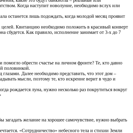
ачения, какие это будут банкноты – реальные или
гатством. Когда наступит новолуние, необходимо вслух или
ала останется лишь подождать, когда молодой месяц проявит
ых целей. Квитанцию необходимо положить в красивый конверт
она сбудется. Как правило, исполнение занимает от 3-х до 7
 помогло обрести счастье на личном фронте? Те, кто давно
ой половинкой.
глазами. Далее необходимо представить, что этот дом –
дывать мысли, поэтому те, кто искренне верит в чудо и
огда рождается луна, нужно несколько раз покрутиться вокруг
»
бы загадать желание на хорошее самочувствие, нужно выбрать
мечтается. «Сотрудничество» небесного тела и стихии Земли