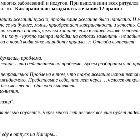
 многих заболеваний и недугов. При выполнении всех ритуалов и
нилась!
Как правильно загадывать желания 12 правил
 ваших желаний нужно, чтобы ваше желание было написано. И эт
те ее на бумаге, мысль приобретает завершенность и ясность. 
ная может понять, чего вы хотите, если в вашей голове мгнове
 я и хочу - нужно завтра набойки на сапогах заменить - не забы
снова в новой кофточке на работу пришла…» Отсюда вытекает
думаешь, проблема.
елание - это действительно проблема. Будем разбираться на пр
неправильно! Проблема в том, что такое желание исполняется в
жидаемого. Представьте себе, что лет через … человек открыва
ов бессмысленны. Отсюда вытекает
полнения.
визор".
ательно сбудется. Через много лет человек все еще будет наде
 еду в отпуск на Канары».