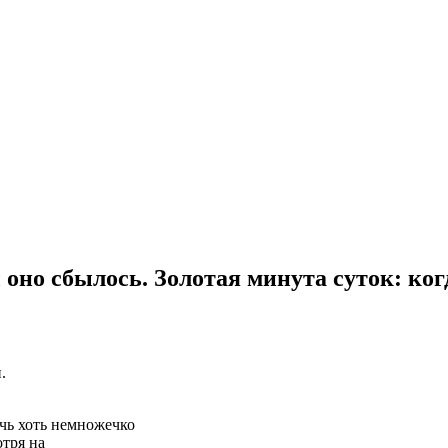
оно сбылось. Золотая минута суток: ког
.
чь хоть немножечко
отря на