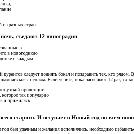
елика,
елание
 из разных стран.
 ночь, съедают 12 виноградин
сованные в
 что в новогоднюю
адинке с каждым
.
 курантов следует поднять бокал и поздравить тех, кто рядом. В
мпанское с пеплом. Если успеть, пока часы бьют 12 раз, то заг
анцузской провинции
 которое так популярно
сь и прижилась
всего старого. И вступает в Новый год во всем нов
ы год был удачным и желания исполнялись, необходимо избавить