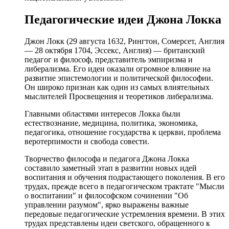
Педагогические идеи Джона Локка
Джон Локк (29 августа 1632, Рингтон, Сомерсет, Англия
— 28 октября 1704, Эссекс, Англия) — британский
педагог и философ, представитель эмпиризма и
либерализма. Его идеи оказали огромное влияние на
развитие эпистемологии и политической философии.
Он широко признан как один из самых влиятельных
мыслителей Просвещения и теоретиков либерализма.
Главными областями интересов Локка были
естествознание, медицина, политика, экономика,
педагогика, отношение государства к церкви, проблема
веротерпимости и свобода совести.
Творчество философа и педагога Джона Локка
составило заметный этап в развитии новых идей
воспитания и обучения подрастающего поколения. В его
трудах, прежде всего в педагогическом трактате "Мысли
о воспитании" и философском сочинении "Об
управлении разумом", ярко выражены важные
передовые педагогические устремления времени. В этих
трудах представлены идеи светского, обращенного к