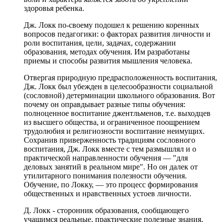
здоровья ребенка.
Дж. Локк по-своему подошел к решению коренных
вопросов педагогики: о факторах развития личности и
роли воспитания, цели, задачах, содержании
образования, методах обучения. Им разработаны
приемы и способы развития мышления человека.
Отвергая природную предрасположенность воспитания,
Дж. Локк был убежден в целесообразности социальной
(сословной) детерминации школьного образования. Вот
почему он оправдывает разные типы обучения:
полноценное воспитание джентльменов, т.е. выходцев
из высшего общества, и ограниченное поощрением
трудолюбия и религиозности воспитание неимущих.
Сохранив приверженность традициям сословного
воспитания, Дж. Локк вместе с тем размышлял и о
практической направленности обучения — "для
деловых занятий в реальном мире". Но он далек от
утилитарного понимания полезности обучения.
Обучение, по Локку, — это процесс формирования
общественных и нравственных устоев личности.
Д. Локк - сторонник образования, сообщающего
учащимся реальные, практические полезные знания,