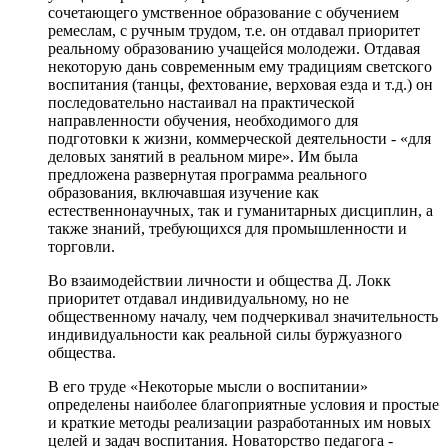
сочетающего умственное образование с обучением
ремеслам, с ручным трудом, т.е. он отдавал приоритет
реальному образованию учащейся молодежи. Отдавая
некоторую дань современным ему традициям светского
воспитания (танцы, фехтование, верховая езда и т.д.) он
последовательно настаивал на практической
направленности обучения, необходимого для
подготовки к жизни, коммерческой деятельности - «для
деловых занятий в реальном мире». Им была
предложена развернутая программа реального
образования, включавшая изучение как
естественнонаучных, так и гуманитарных дисциплин, а
также знаний, требующихся для промышленности и
торговли.
Во взаимодействии личности и общества Д. Локк
приоритет отдавал индивидуальному, но не
общественному началу, чем подчеркивал значительность
индивидуальности как реальной силы буржуазного
общества.
В его
труде «Некоторые мысли о воспитании»
определены наиболее благоприятные условия и простые
и краткие методы реализации разработанных им новых
целей и задач воспитания. Новаторство педагога -