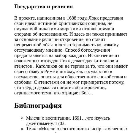
Государство и религия
В проекте, написанном в 1688 году, Локк представил
свой идеал истинной христианской общины, не
смущаемой никакими мирскими отношениями и
спорами об исповеданиях. И здесь он также принимает
за основание религии откровение, но ставит
непременной обязанностью терпимость ко всякому
отступающему мнению. Способ богослужения
предоставляется на выбор каждого. Исключение из
изложенных взглядов Локк делает для католиков и
атеистов . Католиков он не терпел за то, что они имеют
своего главу в Риме и потому, как государство в
государстве, опасны для общественного спокойствия и
свободы. С атеистами он не мог примириться потому,
что твёрдо держался понятия об откровении,
отрицаемого теми, кто отрицает Бога .
Библиография
Мысли о воспитании. 1691…что изучать
джентльмену. 1703.
Те же «Мысли о воспитании» с испр. замеченных