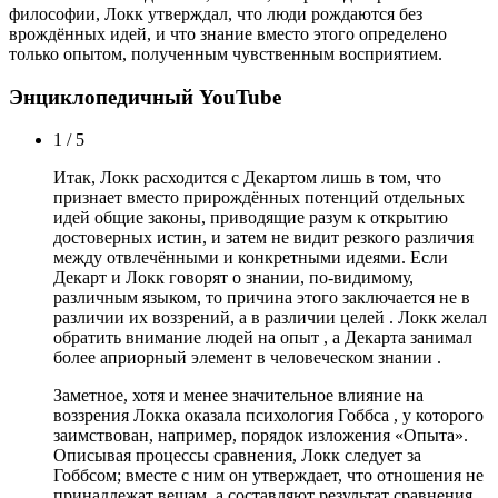
философии, Локк утверждал, что люди рождаются без
врождённых идей, и что знание вместо этого определено
только опытом, полученным чувственным восприятием.
Энциклопедичный YouTube
1 / 5
Итак, Локк расходится с Декартом лишь в том, что
признает вместо прирождённых потенций отдельных
идей общие законы, приводящие разум к открытию
достоверных истин, и затем не видит резкого различия
между отвлечёнными и конкретными идеями. Если
Декарт и Локк говорят о знании, по-видимому,
различным языком, то причина этого заключается не в
различии их воззрений, а в различии целей . Локк желал
обратить внимание людей на опыт , а Декарта занимал
более априорный элемент в человеческом знании .
Заметное, хотя и менее значительное влияние на
воззрения Локка оказала психология Гоббса , у которого
заимствован, например, порядок изложения «Опыта».
Описывая процессы сравнения, Локк следует за
Гоббсом; вместе с ним он утверждает, что отношения не
принадлежат вещам, а составляют результат сравнения,