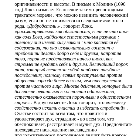
оригинальности и высоты. В письме к Молинэ (1696
год) Локк называет Евангелие таким превосходным
трактатом морали , что можно извинить человеческий
разум, если он не занимается исследованиями этого
рода.
«Добродетель »
, говорит Локк,
«рассматриваемая как обязанность, есть не что иное
как воля Бога, найденная естественным разумом ;
поэтому она имеет силу закона ; что касается её
содержания, то оно исключительно состоит в
требовании делать добро себе и другим; напротив
того, порок не представляет ничего иного, как
стремление вредить себе и другим. Величайший порок -
тот, который влечет за собой наиболее пагубные
последствия; поэтому всякие преступления против
общества гораздо более важны, чем преступления
против частного лица. Многие действия, которые были
бы вполне невинными в состоянии одиночества,
естественно оказываются порочными в общественном
строе»
. В другом месте Локк говорит, что
«человеку
свойственно искать счастья и избегать страданий»
.
Счастье состоит во всем том, что нравится и
удовлетворяет дух, страдание - во всем том, что
обеспокоивает, расстраивает и мучит дух. Предпочитать
преходящее наслаждение наслаждению
продолжительному, постоянному, значит быть врагом