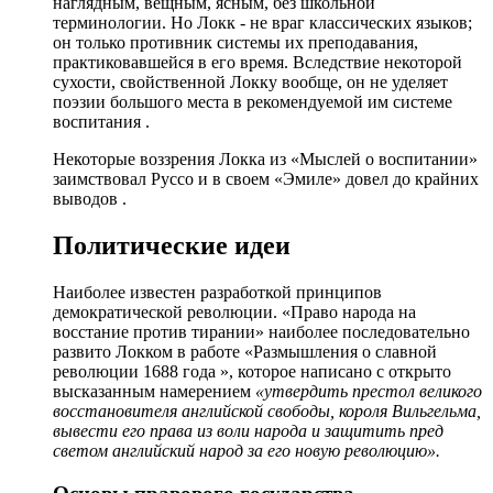
наглядным, вещным, ясным, без школьной
терминологии. Но Локк - не враг классических языков;
он только противник системы их преподавания,
практиковавшейся в его время. Вследствие некоторой
сухости, свойственной Локку вообще, он не уделяет
поэзии большого места в рекомендуемой им системе
воспитания .
Некоторые воззрения Локка из «Мыслей о воспитании»
заимствовал Руссо и в своем «Эмиле» довел до крайних
выводов .
Политические идеи
Наиболее известен разработкой принципов
демократической революции. «Право народа на
восстание против тирании» наиболее последовательно
развито Локком в работе «Размышления о славной
революции 1688 года », которое написано с открыто
высказанным намерением
«утвердить престол великого
восстановителя английской свободы, короля Вильгельма,
вывести его права из воли народа и защитить пред
светом английский народ за его новую революцию».