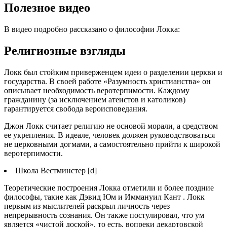
Полезное видео
В видео подробно рассказано о философии Локка:
Религиозные взгляды
Локк был стойким приверженцем идеи о разделении церкви и
государства. В своей работе «Разумность христианства» он
описывает необходимость веротерпимости. Каждому
гражданину (за исключением атеистов и католиков)
гарантируется свобода вероисповедания.
Джон Локк считает религию не основой морали, а средством
ее укрепления. В идеале, человек должен руководствоваться
не церковными догмами, а самостоятельно прийти к широкой
веротерпимости.
Школа Вестминстер
[d]
Теоретические построения Локка отметили и более поздние
философы, такие как Дэвид Юм и Иммануил Кант . Локк
первым из мыслителей раскрыл личность через
непрерывность сознания. Он также постулировал, что ум
является «чистой доской», то есть, вопреки декартовской