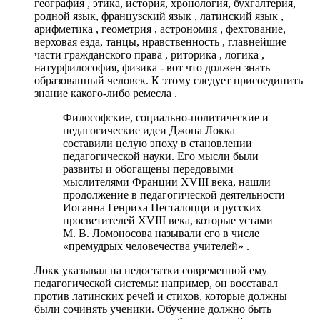
география , этика, история, хронология, бухгалтерия,
родной язык, французский язык , латинский язык ,
арифметика , геометрия , астрономия , фехтование,
верховая езда, танцы, нравственность , главнейшие
части гражданского права , риторика , логика ,
натурфилософия, физика - вот что должен знать
образованный человек. К этому следует присоединить
знание какого-либо ремесла .
Философские, социально-политические и
педагогические идеи Джона Локка
составили целую эпоху в становлении
педагогической науки. Его мысли были
развиты и обогащены передовыми
мыслителями Франции XVIII века, нашли
продолжение в педагогической деятельности
Иоганна Генриха Песталоцци и русских
просветителей XVIII века, которые устами
М. В. Ломоносова называли его в числе
«премудрых человечества учителей» .
Локк указывал на недостатки современной ему
педагогической системы: например, он восставал
против латинских речей и стихов, которые должны
были сочинять ученики. Обучение должно быть