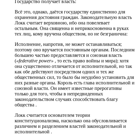
Государство получает власть:
Всё это, однако, даётся государству единственно для
охранения достояния граждан. Законодательную власть
Локк считает верховною, ибо она повелевает
остальным. Она священна и неприкосновенна в руках
тех лиц, кому вручена обществом, но не безгранична:
Исполнение, напротив, не может останавливаться;
поэтому оно вручается постоянным органам. Последним
большею частью предоставляется и союзная власть
(
«federative power»
, то есть право войны и мира); хотя
она существенно отличается от исполнительной, но так
как обе действуют посредством одних и тех же
общественных сил, то было бы неудобно установить для
них разные органы. Король есть глава исполнительной и
союзной власти. Он имеет известные прерогативы
только для того, чтобы в непредвиденных
законодательством случаях способствовать благу
общества .
Локк считается основателем теории
конституционализма, насколько она обусловливается
различием и разделением властей законодательной и
исполнительной .