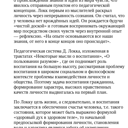
о происхождении знаний и идей из мира чувств, что
явилось отправным пунктом его педагогической
концепции. Локк первым из мыслителей раскрыл
личность через непрерывность сознания. Он считал, что
у человека нет врождённых идей. Он рождается будучи
«чистой доской» и готовым воспринимать окружающий
мир посредством своих чувств через внутренний опыт
— рефлексию. «На опыте основываются все наши
знания, от него в конце концов оно происходит».
Педагогическая система Д. Локка, изложенная в
трактатах «Некоторые мысли о воспитании», «О
пользовании разумом»
, где он поднимает роль
воспитания на большую высоту, рассматривая проблему
воспитания в широком социальном и философском
контексте проблемы взаимодействия личности и
общества. Поэтому задача воспитания гражданина,
формирование характера, высоких нравственных
качеств личности выдвигалась на первый план.
По Локку цель жизни, а следовательно, и воспитания
заключается в обеспечении счастья человека, т.е. такого
состояния, которое может быть выражено формулой
«здоровый дух в здоровом теле», то начальной
предпосылкой формирования личности, становления
воли и характера является забота об укреплении