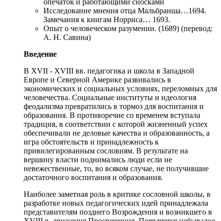
опечаток и работающими сносками
Исследование мнения отца Мальбранша…1694.
Замечания к книгам Норриса… 1693.
Опыт о человеческом разумении. (1689) (перевод:
А. Н. Савина)
Введение
В XVII - XVIII вв. педагогика и школа в Западной
Европе и Северной Америке развивались в
экономических и социальных условиях, переломных для
человечества. Социальные институты и идеология
феодализма превратились в тормоз для воспитания и
образования. В противоречие со временем вступала
традиция, в соответствии с которой жизненный успех
обеспечивали не деловые качества и образованность, а
игра обстоятельств и принадлежность к
привилегированным сословиям. В результате на
вершину власти поднимались люди если не
невежественные, то, во всяком случае, не получившие
достаточного воспитания и образования.
Наиболее заметная роль в критике сословной школы, в
разработке новых педагогических идей принадлежала
представителям позднего Возрождения и возникшего в
XVIII в. движения Просвещения. Появляется небывалое