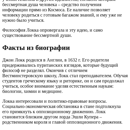
бессмертная душа человека – средство получения
информации прямо из Космоса. Ее наличие позволяет
человеку родиться с готовым багажом знаний, и ему уже не
нужно было учиться.
Философия Локка опровергала и эту идею, и само
существование бессмертной души.
Факты из биографии
Джон Локк родился в Англии, в 1632 г. Его родители
придерживались пуританских взглядов, которые будущий
философ не разделял. Окончив с отличием
Вестминстеровскую школу, Локк стал преподавателем. Обучая
студентов греческому языку и риторике, он и сам продолжал
учиться, особое внимание уделяя естественным наукам:
биологии, химии и медицине.
Локка интересовали и политико-правовые вопросы.
Социально-экономическая обстановка в стане подтолкнула
его примкнуть к оппозиционному движению. Локк
становится близким другом лорда Эшли Купера –
родственником короля и главой оппозиционного движения.