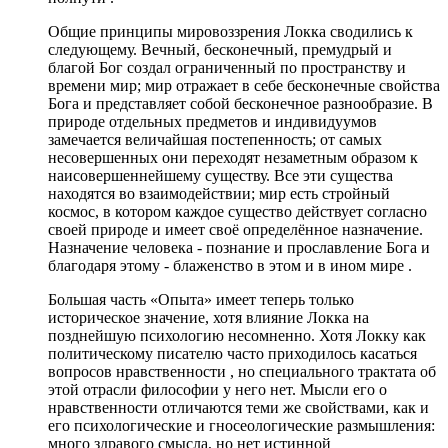
Общие принципы мировоззрения Локка сводились к
следующему. Вечный, бесконечный, премудрый и
благой Бог создал ограниченный по пространству и
времени мир; мир отражает в себе бесконечные свойства
Бога и представляет собой бесконечное разнообразие. В
природе отдельных предметов и индивидуумов
замечается величайшая постепенность; от самых
несовершенных они переходят незаметным образом к
наисовершеннейшему существу. Все эти существа
находятся во взаимодействии; мир есть стройный
космос, в котором каждое существо действует согласно
своей природе и имеет своё определённое назначение.
Назначение человека - познание и прославление Бога и
благодаря этому - блаженство в этом и в ином мире .
Большая часть «Опыта» имеет теперь только
историческое значение, хотя влияние Локка на
позднейшую психологию несомненно. Хотя Локку как
политическому писателю часто приходилось касаться
вопросов нравственности , но специального трактата об
этой отрасли философии у него нет. Мысли его о
нравственности отличаются теми же свойствами, как и
его психологические и гносеологические размышления:
много здравого смысла, но нет истинной