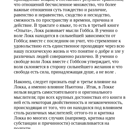
что отношений бесчисленное множество, что более
важные отношения суть тождество и различие,
равенство и неравенство, сходство и несходство,
смежность по пространству и времени, причина и
действие. В трактате о языке, то есть в третьей книге
«Опыта», Локк развивает мысли Гоббса. В учении о
воле Локк находится в сильнейшей зависимости от
Гоббса; вместе с последним он учит, что стремление к
удовольствию есть единственное проходящее через всю
нашу психическую жизнь и что понятие о добре и зле у
различных людей совершенно различно. В учении о
свободе воли Локк вместе с Гоббсом утверждает, что
воля склоняется в сторону сильнейшего желания и что
свобода есть сила, принадлежащая душе, а не воле .
Наконец, следует признать ещё и третье влияние на
Локка, а именно влияние Ньютона . Итак, в Локке
нельзя видеть самостоятельного и оригинального
мыслителя; при всех крупных достоинствах его книги в
ней есть некоторая двойственность и незаконченность,
происходящая от того, что он находился под влиянием
столь различных мыслителей; оттого-то и критика
Локка во многих случаях (например, критика идеи
субстанции и причинности) останавливается на
полпути .