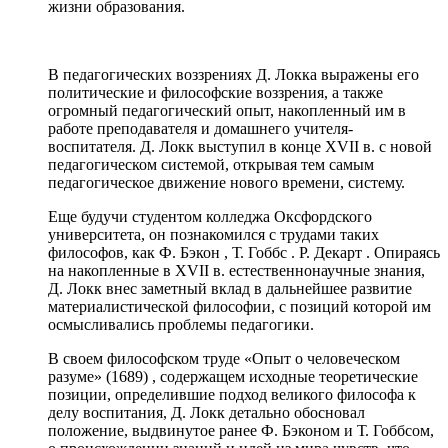
жизни образования.
В педагогических воззрениях Д. Локка выражены его
политические и философские воззрения, а также
огромный педагогический опыт, накопленный им в
работе преподавателя и домашнего учителя-
воспитателя. Д. Локк выступил в конце XVII в. с новой
педагогическом системой, открывая тем самым
педагогическое движение нового времени, систему.
Еще будучи студентом колледжа Оксфордского
университета, он познакомился с трудами таких
философов, как Ф. Бэкон , Т. Гоббс . Р. Декарт . Опираясь
на накопленные в XVII в. естественнонаучные знания,
Д. Локк внес заметный вклад в дальнейшее развитие
материалистической философии, с позиций которой им
осмысливались проблемы педагогики.
В своем
философском труде «Опыт о человеческом
разуме» (1689)
, содержащем исходные теоретические
позиции, определившие подход великого философа к
делу воспитания, Д. Локк детально обосновал
положение, выдвинутое ранее Ф. Бэконом и Т. Гоббсом,