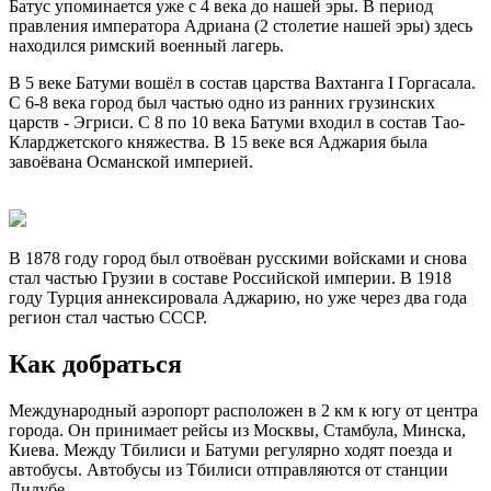
Батус упоминается уже с 4 века до нашей эры. В период
правления императора Адриана (2 столетие нашей эры) здесь
находился римский военный лагерь.
В 5 веке Батуми вошёл в состав царства Вахтанга I Горгасала.
С 6-8 века город был частью одно из ранних грузинских
царств - Эгриси. С 8 по 10 века Батуми входил в состав Тао-
Кларджетского княжества. В 15 веке вся Аджария была
завоёвана Османской империей.
В 1878 году город был отвоёван русскими войсками и снова
стал частью Грузии в составе Российской империи. В 1918
году Турция аннексировала Аджарию, но уже через два года
регион стал частью СССР.
Как добраться
Международный аэропорт расположен в 2 км к югу от центра
города. Он принимает рейсы из Москвы, Стамбула, Минска,
Киева. Между Тбилиси и Батуми регулярно ходят поезда и
автобусы. Автобусы из Тбилиси отправляются от станции
Дидубе.