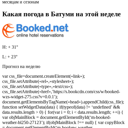
месяцам и сезонам
Какая погода в Батуми на этой неделе
H: + 31°
L: + 23°
Прогноз на неделю
var css_file=document.createElement(«link»);
css_file.setAttribute(«rel»,»stylesheet»);
css_file.setAttribute(«type»,»text/css»);
css_file.setAttribute(«href»,’https://s.bookcdn.com/css/w/booked-
wzs-widget-275.css?v=0.0.1′);
document.getElementsByTagName(«head»).appendChild(css_file);
function setWidgetData(data) { if(typeof(data) != ‘undefined’ &&
data.results.length > 0) { for(var i = 0; i < data.results.length; ++i) {
var objMainBlock = document.getElementById(‘m-booked-
weather-bl250-27123’); if(objMainBlock !== null) { var copyBlock
= document.getElementById(‘m-bookew-weather-