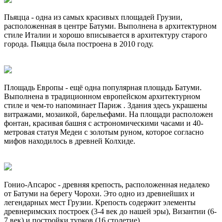
Пьяцца - одна из самых красивых площадей Грузии,
расположенная в центре Батуми. Выполнена в архитектурном
стиле Италии и хорошо вписывается в архитектуру старого
города. Пьяцца была построена в 2010 году.
Площадь Европы - ещё одна популярная площадь Батуми.
Выполнена в традиционном европейском архитектурном
стиле и чем-то напоминает Париж . Здания здесь украшены
витражами, мозаикой, барельефами. На площади расположен
фонтан, красивая башня с астрономическими часами и 40-
метровая статуя Медеи с золотым руном, которое согласно
мифов находилось в древней Колхиде.
Гонио-Апсарос - древняя крепость, расположенная недалеко
от Батуми на берегу Чорохи. Это одно из древнейших и
легендарных мест Грузии. Крепость содержит элементы
древнеримских построек (3-4 век до нашей эры), Византии (6-
7 век) и постройки турков (16 столетие).