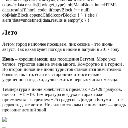
copy-‘+data.results[i].widget_type); objMainBlock.innerHTML =
data.results[i].html_code; if(copyBlock !== null)
objMainBlock.appendChild(copyBlock); } } } else {
alert(‘data=undefined||data.results is empty’); } }
Лето
Летом город наиболее посещаем, пик сезона – это июль-
август. Так какая будет погода в июне в Батуми в 2017 году
Июнь
– хороший месяц для посещения Батуми. Море уже
теплое, туристов еще не очень много. Комфортно и в горной .
Во второй половине июня туристов становится значительно
больше, так что, если вы сторонник относительно
уединенного отдыха, лучше ехать в первых числах месяца.
Температура в июне колеблется в пределах +25+29 градусов,
ночью – +15+19. Температура воздуха в горах тоже
приемлемая – в среднем +25 градусов. Дожди в Батуми — не
редкость даже летом. Но сильно это вам не помешает — дождь
прогонит летний зной.