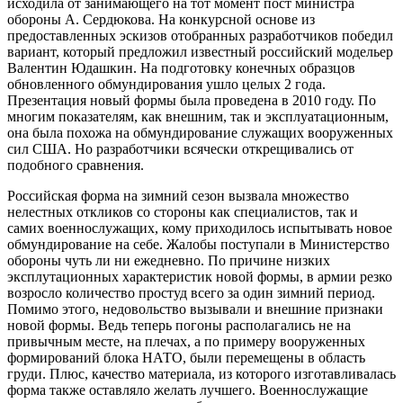
исходила от занимающего на тот момент пост министра
обороны А. Сердюкова. На конкурсной основе из
предоставленных эскизов отобранных разработчиков победил
вариант, который предложил известный российский модельер
Валентин Юдашкин. На подготовку конечных образцов
обновленного обмундирования ушло целых 2 года.
Презентация новый формы была проведена в 2010 году. По
многим показателям, как внешним, так и эксплуатационным,
она была похожа на обмундирование служащих вооруженных
сил США. Но разработчики всячески открещивались от
подобного сравнения.
Российская форма на зимний сезон вызвала множество
нелестных откликов со стороны как специалистов, так и
самих военнослужащих, кому приходилось испытывать новое
обмундирование на себе. Жалобы поступали в Министерство
обороны чуть ли ни ежедневно. По причине низких
эксплутационных характеристик новой формы, в армии резко
возросло количество простуд всего за один зимний период.
Помимо этого, недовольство вызывали и внешние признаки
новой формы. Ведь теперь погоны располагались не на
привычным месте, на плечах, а по примеру вооруженных
формирований блока НАТО, были перемещены в область
груди. Плюс, качество материала, из которого изготавливалась
форма также оставляло желать лучшего. Военнослужащие