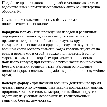
Подобные правила довольно подробно устанавливаются в
ведомственных нормативно-правовых актах Министерства
обороны РФ.
Служащие используют военную форму одежды
нижеперечисленных видов:
парадную форму
- при проведении парадов и различных
мероприятий с непосредственным участием войск; в
праздничные дни военной части; в случаях вручения
государственных наград и орденов; в случаях вручения
военной части Боевого знамени; когда корабль спускают на
воду, и вводят его в строй, а также, при подъеме Военно-
морского знамени на корабле; при зачислении в состав
почетного караула; при несении службы часовыми по охране
Боевого знамени военной части. Разрешается ношение
подобной формы одежды в нерабочие дни, и во внеслужебное
время;
полевую форму
- при наличии военных действий; во время
чрезвычайного положения, ликвидации последствий аварий,
природных катаклизмов, катастроф, стихийных и других
бедствий; на учебных мероприятиях, тренировочных
занятиях, боевых дежурствах;