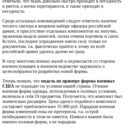
отмечали, что ткань довольно быстро приходит в негодность
и рвется, а нитки перетираются, и также приходят в
негодность.
Среди остальных нововведений следует отметить наличие
теплого свитера в вещевом наборе офицера российской
армии, и присутствие отдельных компонентов на липучке,
зауженная модель шинелей, полна отмена портянок и сапог.
Кстати, последнее упразднение имело силу только по
документам, т.к. фактически прийти к этому во всей
российской армии удалось далеко не сразу.
В силу многочисленных жалоб и недовольств со стороны
военнослужащих в военном ведомстве задумались о
целесообразности разработки новой формы.
Теперь поняли, что
модель по примеру формы военных
США
не подходит по условия нашей страны. Отныне
военная форма одежды, используемая в полевых условиях,
включала в себя 19 предметов. Получается, что комплект был
значительно расширен. Цена одного подобного комплекта
составляет приблизительно 35 000 руб. Парадная военная
форма изменений пока не претерпела, т.к. острой
необходимости в этом не имеется. Намного важнее была
именно полевая форма, а не парадная.