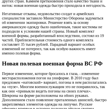
других стран. Камнем преткновения стало качество ткани и
ниток: новая военная одежда быстро приходила в негодность.
Негативные отзывы, недовольство солдат и армейских
специалистов заставило Министерство Обороны задуматься
об изменении экипировки. Решение взять за основу
американскую одежду было ошибочным, такие костюмы не
подходили к условиям нашей страны. Новый комплект
военной формы, разработанный впоследствии, состоял из 19
частей. Приблизительная стоимость одного комплекта
составляет 35 тысяч рублей. Парадный вариант особых
изменений не потерпел, так как особую важность имеет
именно полевая форма.
Новая полевая военная форма ВС РФ
Первое изменение, которое бросалось в глаза, - изменение
месторасположения погон на униформе. В 2010 году был
предложен «натовский» вариант, погоны в нем располагались
на «пузе». Многим военнослужащим это не понравилось, так
как они «привыкли видеть погоны на своих плечах».
Шевроны на форме расположены на обоих рукавах.
Дополнением стало появление приталенных шинелей, быстро
закрепляемых элементов одежды на липучке. Русские
офицеры впервые в истории получили тёплые свитера.