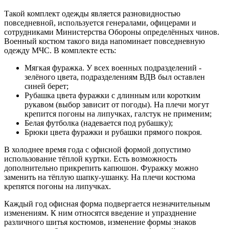
Такой комплект одежды является разновидностью
повседневной, используется генералами, офицерами и
сотрудниками Министерства Обороны определённых чинов.
Военный костюм такого вида напоминает повседневную
одежду МЧС. В комплекте есть:
Мягкая фуражка. У всех военных подразделений -
зелёного цвета, подразделениям ВДВ был оставлен
синей берет;
Рубашка цвета фуражки с длинным или коротким
рукавом (выбор зависит от погоды). На плечи могут
крепится погоны на липучках, галстук не применим;
Белая футболка (надевается под рубашку);
Брюки цвета фуражки и рубашки прямого покроя.
В холоднее время года с офисной формой допустимо
использование тёплой куртки. Есть возможность
дополнительно прикрепить капюшон. Фуражку можно
заменить на тёплую шапку-ушанку. На плечи костюма
крепятся погоны на липучках.
Каждый год офисная форма подвергается незначительным
изменениям. К ним относятся введение и упразднение
различного шитья костюмов, изменение формы знаков