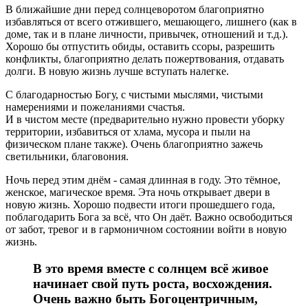
В ближайшие дни перед солнцеворотом благоприятно
избавляться от всего отжившего, мешающего, лишнего (как в
доме, так и в плане личности, привычек, отношений и т.д.).
Хорошо бы отпустить обиды, оставить ссоры, разрешить
конфликты, благоприятно делать пожертвования, отдавать
долги. В новую жизнь лучше вступать налегке.
С благодарностью Богу, с чистыми мыслями, чистыми
намерениями и пожеланиями счастья.
И в чистом месте (предварительно нужно провести уборку
территории, избавиться от хлама, мусора и пыли на
физическом плане также). Очень благоприятно зажечь
светильники, благовония.
Ночь перед этим днём - самая длинная в году. Это тёмное,
женское, магическое время. Эта ночь открывает двери в
новую жизнь. Хорошо подвести итоги прошедшего года,
поблагодарить Бога за всё, что Он даёт. Важно освободиться
от забот, тревог и в гармоничном состоянии войти в новую
жизнь.
В это время вместе с солнцем всё живое
начинает свой путь роста, восхождения.
Очень важно быть Богоцентричным,