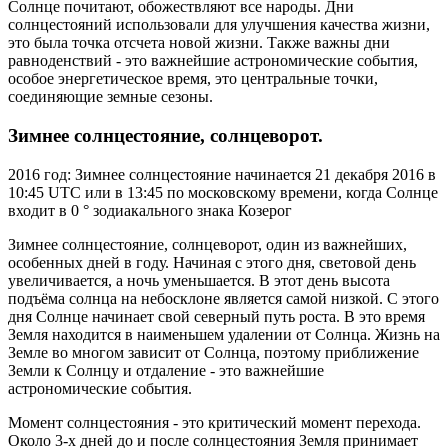
Солнце почитают, обожествляют все народы. Дни
солнцестояний использовали для улучшения качества жизни,
это была точка отсчета новой жизни. Также важны дни
равноденствий - это важнейшие астрономические события,
особое энергетическое время, это центральные точки,
соединяющие земные сезоны.
Зимнее солнцестояние, солнцеворот.
2016 год: Зимнее солнцестояние начинается 21 декабря 2016 в
10:45 UTC или в 13:45 по московскому времени, когда Солнце
входит в 0 ° зодиакального знака Козерог
Зимнее солнцестояние, солнцеворот, один из важнейших,
особенных дней в году. Начиная с этого дня, световой день
увеличивается, а ночь уменьшается. В этот день высота
подъёма солнца на небосклоне является самой низкой. С этого
дня Солнце начинает свой северный путь роста. В это время
Земля находится в наименьшем удалении от Солнца. Жизнь на
Земле во многом зависит от Солнца, поэтому приближение
Земли к Солнцу и отдаление - это важнейшие
астрономические события.
Момент солнцестояния - это критический момент перехода.
Около 3-х дней до и после солнцестояния Земля принимает