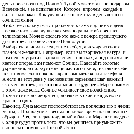
день после ночи под Полной Луной может стать не подарком
Вселенной, а ее испытанием. Которое, впрочем, каждый в
силах выдержать.Как улучшить энергетику в день летнего
солнцестояния
Чтобы не столкнуться с проблемой в самый длинный день
високосного года, лучше как можно раньше обзавестись
талисманом. Можно сделать это даже с вечера предыдущего
дня, встречая первое летнее Полнолуние.
Выбирать талисман следует не наобум, а исходя из своих
планов и желаний. Например, если вы творческая натура, и
вам нельзя утратить вдохновения в поисках, а под ногами не
хватает опоры, вам поможет Солнце. Надевайте золотые
украшения, используйте вещи желтого цвета, поставьте себе
позитивное солнышко на экран компьютера или телефона.
А если на этот день у вас назначен серьезный шаг, важный
экзамен, встреча, от которой зависит будущее - Марс поможет
в этом, даже когда Солнце усиливает свое воздействие.
Помогите им договориться, добавьте в свой имидж нотки
красного цвета.
Наконец, Луна может поспособствовать воплощению в жизнь
мечты, а Полнолуние - весьма неплохое время для денежных
обрядов. Вряд ли неравнодушный к благам Марс или щедрое
Солнце будут против того, что вы решитесь приумножить
финансы с помощью Полной Луны.