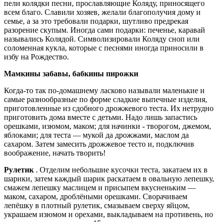
пели колядки песни, прославляющие Коляду, приносящего
всем благо. Славили хозяев, желали благополучия дому и
семье, а за это требовали подарки, шутливо предрекая
разорение скупым. Иногда сами подарки: печенье, каравай
назывались Колядой. Символизировали Коляду сноп или
соломенная кукла, которые с песнями иногда приносили в
избу на Рождество.
Мамкины забавы, бабкины пирожки
Когда-то так по-домашнему ласково называли маленькие и
самые разнообразные по форме сладкие выпечные изделия,
приготовленные из сдобного дрожжевого теста. Их нетрудно
приготовить дома вместе с детьми. Надо лишь запастись
орешками, изюмом, маком; для начинки - творогом, джемом,
яблоками; для теста — мукой да дрожжами, маслом да
сахаром. Затем замесить дрожжевое тесто и, подключив
воображение, начать творить!
Рулетик
. Отделим небольшие кусочки теста, закатаем их в
шарики, затем каждый шарик раскатаем в овальную лепешку,
смажем лепешку маслицем и присыпем вкусненьким —
маком, сахаром, дроблёными орешками. Сворачиваем
лепёшку в плотный рулетик, смазываем сверху яйцом,
украшаем изюмом и орехами, выкладываем на противень, но