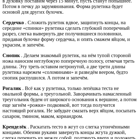
в духовку поставим через 15 минут, пусть станут попышнее.
Потом в печку до зарумянивания. Форма рулетика будет
основой для других булочек.
Сердечко
. Сложить рулетик вдвое, защипнуть концы, на
середине «спинки» рулетика сделать глубокий поперечный
разрез, слегка вывернуть две получившиеся половинки,
придавая булочке форму сердечка, и опять смажем яйцом, и
украсим, и запечём.
Снопик
. Делаем знакомый рулетик, на нём тупой стороной
ножа наносим неглубокую поперечную полосу, отмечая треть
длины. Эту треть оставим нетронутой, а две трети длины
рулетика нарежем «соломинами» и разведём веером, будто
снопик распушился. А потом и запечём.
Рогалик
. Всё как у рулетика, только лепёшка теста не
овальной формы, а треугольной. Заворачивать намасленный
треугольник будем от широкого основания к вершине, а потом
еще загнём «рожки» подковкой, вот тогда получится
настоящий рогалик. Не забудьте смазать верх яйцом, посыпать
сахаром, тмином, маком, кориандром.
Кренделёк
. Раскатать тесто в жгут со слегка утончёнными
концами. Обеими руками завернуть концы жгута дужкой,
слегка перевить их между собой, подтянуть вверх и положить