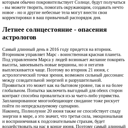
которым обычно покровительствует Солнце, будут получаться
- вы можете творить, помогать окружающим, создавать нечто
новое - но и другие небесные тела могут внести свои
корректировки в ваш привычный распорядок дня.
Летнее солнцестояние - опасения
астрологов
Самый длинный день в 2016 году придется на вторник.
Вторником управляет Марс - воинственная красная планета.
Под управлением Марса у людей возникает желание покорять
высоты, завоевывать новые вершины, но и негатив
выплескивается чаще. Поэтому во вторник 21 июня, с
астрологический точки зрения, возможен сильный диссонанс
между созидательной энергией и разрушительной.
Проявиться это может как на бытовом уровне, так и на более
глобальном. Попытка заключить выгодный для обеих сторон
контракт способна провалиться из-за чьего-либо упрямства.
Запланированное многообещающее свидание тоже рискует
пойти по непредсказуемому сценарию.
Наконец, Полнолуние 20 июня также не способствует спаду
энергии в мире, а это значит, что третья сила, эмоциональная
и восприимчивая к подсознательным страхам, будет
воздействовать на нас в конце июня. Поэтому самый длинный