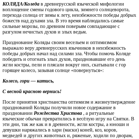
КОЛЯДА/Коледа
в древнерусской языческой мифологии
воплощение смены годового цикла, зимнего солнцеворота,
перехода солнца от зимы к лету, неизбежности победы добрых
божеств над духами зла. В это время наблюдались самые
сильные морозы, по древним поверьям совпадающие с
разгулом нечистых духов и злых ведьм.
Празднование Коляды своим весельем и оптимизмом
выражало веру древнерусских язычников в неизбежность
победы добрых начал над силами зла. Чтобы помочь Коляде
победить и отогнать злых духов, праздновавшие его день
жгли костры, пели и плясали вокруг них, скатывали с гор
горящее колесо, зазывая солнце «повернуться»:
Колесо, гори — катись,
С весной красною вернись!
После принятия христианства оптимизм и жизнеутверждение
празднований Коляды получили новое содержание в
праздновании
Рождества Христова
, а ритуальные
языческие обычаи превратились в весёлую игру на Святки. В
эти дни, так же как и в древности, жгли костры, а юноши и
девушки наряжались в хари (маски) коней, коз, коров,
медведей и других животных и, ряженые, ходили по дворам,