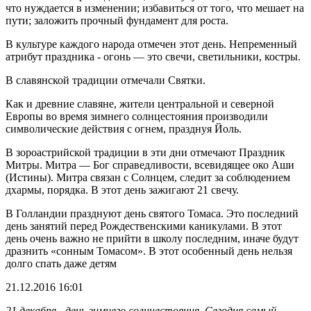
что нуждается в изменении; избавиться от того, что мешает на
пути; заложить прочный фундамент для роста.
В культуре каждого народа отмечен этот день. Непременный
атрибут праздника - огонь — это свечи, светильники, костры.
В славянской традиции отмечали Святки.
Как и древние славяне, жители центральной и северной
Европы во время зимнего солнцестояния производили
символические действия с огнем, празднуя Йоль.
В зороастрийской традиции в эти дни отмечают Праздник
Митры. Митра — Бог справедливости, всевидящее око Аши
(Истины). Митра связан с Солнцем, следит за соблюдением
дхармы, порядка. В этот день зажигают 21 свечу.
В Голландии празднуют день святого Томаса. Это последний
день занятий перед Рождественскими каникулами. В этот
день очень важно не прийти в школу последним, иначе будут
дразнить «сонным Томасом». В этот особенный день нельзя
долго спать даже детям
21.12.2016 16:01
21 декабря - день зимнего солнцестояния. Сегодня самый