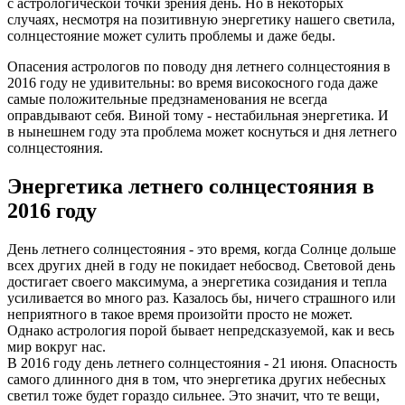
с астрологической точки зрения день. Но в некоторых
случаях, несмотря на позитивную энергетику нашего светила,
солнцестояние может сулить проблемы и даже беды.
Опасения астрологов по поводу дня летнего солнцестояния в
2016 году не удивительны: во время високосного года даже
самые положительные предзнаменования не всегда
оправдывают себя. Виной тому - нестабильная энергетика. И
в нынешнем году эта проблема может коснуться и дня летнего
солнцестояния.
Энергетика летнего солнцестояния в
2016 году
День летнего солнцестояния - это время, когда Солнце дольше
всех других дней в году не покидает небосвод. Световой день
достигает своего максимума, а энергетика созидания и тепла
усиливается во много раз. Казалось бы, ничего страшного или
неприятного в такое время произойти просто не может.
Однако астрология порой бывает непредсказуемой, как и весь
мир вокруг нас.
В 2016 году день летнего солнцестояния - 21 июня. Опасность
самого длинного дня в том, что энергетика других небесных
светил тоже будет гораздо сильнее. Это значит, что те вещи,