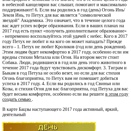
в небесной канцелярии вас слышат, помогают и максимально
поддерживают! 6. Если вы родились в год (день) Огонь Инь/
Земля Инь, то Петух для вас является "символической
звездой" Академика. Это означает, что в течение целого года
вас ждет успех всфере образования. Если в ваших планах на
2017 год есть пункт «получить дополнительное образование»
- непременно воспользуйтесь этой удачей с небес. Кого в 2017
году Петух не любит и на кого он может нападать? Прежде
всего - 1. Петух не любит Кроликов (год или день рождения).
Этим людям будет некомфортно в 2017 году, особенно если им
вредны стихии Металла или Огня. На втором месте стоит
Собака. Люди, родившиеся в год или день этого животного в
течение 2017 года будут чувствовать дискомфорт. 3. Тиграм и
Быкам в год Петуха не особо везет, но если для вас стихия
Огонь благоприятна, то Петух вам не помешает добиться
успеха в 2017 году. 4. Если вы родились в год Свиньи или
Козы, и стихия Огня для вас благоприятна, год Петуха для вас
будет весьма комфортен, особенно если вы решите
в этом году
создать семью
.
В карте Бацзы наступающего 2017 года активный, яркий,
деятельный