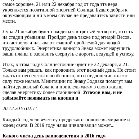
самое хорошее. 21 или 22 декабря год от года эта вера
укрепляется позитивной энергией Солнца. Будьте добры к
окружающим и ни в коем случае не предавайтесь зависти или
мести.
Луна 21 декабря будет находиться в третьей четверти, то есть
на стадии убывания. Пройдет день также под эгидой Весов,
что астрологи называют главной проблемой для людей
трудолюбивых. Энергетика данного Знака может нарушить
ваши планы и заставить свернуть с дороги, ведущей к успеху.
Итак, в этом году Солнцестояние будет не 22 декабря, а 21.
Только вам решать, как проводить этот важный день. Не стоит
ждать от него чего-то особенного, но и недооценивать его
силу тоже нельзя. Медитации по Знаку Зодиака помогут вам
найти душевный баланс и привлечь удачу в свою жизнь,
сделав энергетику более стабильной.
Успехов вам, и не
забывайте нажимать на кнопки и
20.12.2016 02:11
Каждый год человечеству предрекают полное вымирание и
конец света. В 2019 году наша цивилизация может...
Какого числа день равноденствия в 2016 году.