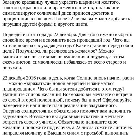
Зеленую красавицу лучше украсить шариками желтого,
золотого, красного или оранжевого цветов, так как они
символизируют солнечный диск принося достаток и
процветание в ваш дом. После 22 числа вы можете добавить
игрушки другой формы и другого цвета.
Подведите итог года до 22 декабря. Для этого нужно выбрать
спокойное время и вспомнить весь прошедший год. Чего вы
хотели добиться в уходящем году? Какие ставили перед собой
цели? Получилось ли реализовать желаемое? Можно
выписать все негативные переживания и неудачи, а затем
сжечь листок, символически избавляясь от всего старого и
ненужно.
22 декабря 2016 года, в день, когда Солнце вновь начнет расти
— можно «заряжаться» новой энергией и заниматься
планированием. Чего бы вы хотели добиться в этом году?
Напишите список желаний! Возможно вы мечтаете о встречи
со своей второй половинкой, почему бы и нет! Сформируйте
намерение и напишите план реализации задуманного.
Энергия солнцестояния обязательно поможет вам исполнить
задуманное. Возможно вы духовный искатель и мечтаете
встретить своего учителя. Обязательно напишите свое
желание и положите под елочку, а 22 числа сожгите листочек
направляя молитву к Высшим силам с просьбой выполнить