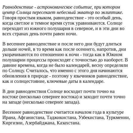
Равноденствие - астрономическое событие, при котором
центр Солнца пересекает небесный экватор по эклиптике.
Говоря простым языком, равноденствие - это особый день,
когда светлое и темное время суток уравниваются. Солнце
переходит из южного полушария в северное, и в эти дни во
всех странах день почти равен ночи.
В весеннее равноденствие и после него дни будут длиться
дольше ночей, в то время как после осеннего, напротив, дни
укорачиваются по отношению к ночи - тогда как в Южном
полушарии процессы происходят с точностью до наоборот. В
давние времена, когда не было календарей, весну определяли
по Солнцу. Считалось, что именно с этого дня начинаются
обновления в природе - поэтому у язычников равноденствие,
как и солнцестояние, ключевые даты в календаре.
В дни равноденствия Солнце восходит почти точно на
востоке (несколько севернее востока) и заходит почти точно
на западе (несколько севернее запада).
Весеннее равноденствие считается началом года в культуре
Ирана, Афганистана, Таджикистана, Узбекистана, Туркмении,
Киргизии, Азербайджана, Казахстана.