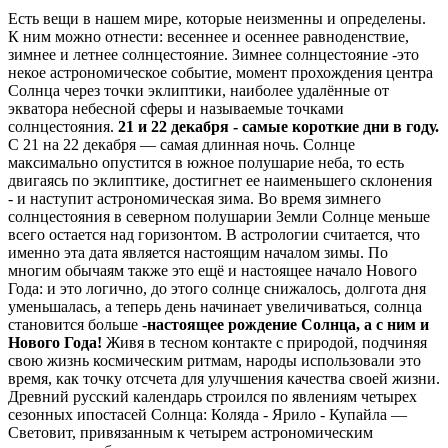
Есть вещи в нашем мире, которые неизменны и определены.
К ним можно отнести: весеннее и осеннее равноденствие,
зимнее и летнее солнцестояние. Зимнее солнцестояние -это
некое астрономическое событие, момент прохождения центра
Солнца через точки эклиптики, наиболее удалённые от
экватора небесной сферы и называемые точками
солнцестояния.
21 и
22 декабря - самые короткие дни в году.
С 21 на 22 декабря — самая длинная ночь. Солнце
максимально опустится в южное полушарие неба, то есть
двигаясь по эклиптике, достигнет ее наименьшего склонения
- и наступит астрономическая зима. Во время зимнего
солнцестояния в северном полушарии Земли Солнце меньше
всего остается над горизонтом. В астрологии считается, что
именно эта дата является настоящим началом зимы. По
многим обычаям также это ещё и настоящее начало Нового
Года: и это логично, до этого солнце снижалось, долгота дня
уменьшалась, а теперь день начинает увеличиваться, солнца
становится больше -
настоящее рождение
Солнца, а с ним и
Нового Года!
Живя в тесном контакте с природой, подчиняя
свою жизнь космическим ритмам, народы использовали это
время, как точку отсчета для улучшения качества своей жизни.
Древний русский календарь строился по явлениям четырех
сезонных ипостасей Солнца: Коляда - Ярило - Купайла —
Световит, привязанным к четырем астрономическим