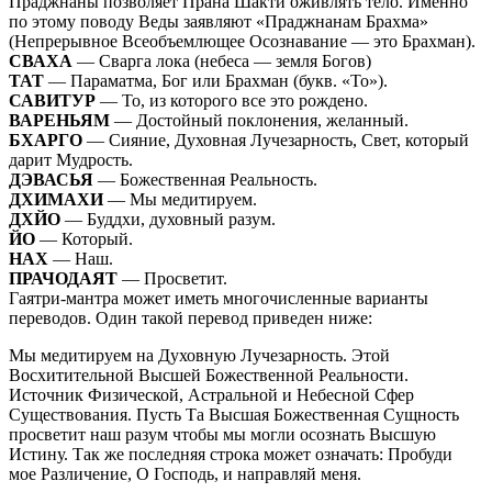
Праджнаны позволяет Прана Шакти оживлять тело. Именно
по этому поводу Веды заявляют «Праджнанам Брахма»
(Непрерывное Всеобъемлющее Осознавание — это Брахман).
СВАХА
— Сварга лока (небеса — земля Богов)
ТАТ
— Параматма, Бог или Брахман (букв. «То»).
САВИТУР
— То, из которого все это рождено.
ВАРЕНЬЯМ
— Достойный поклонения, желанный.
БХАРГО
— Сияние, Духовная Лучезарность, Свет, который
дарит Мудрость.
ДЭВАСЬЯ
— Божественная Реальность.
ДХИМАХИ
— Мы медитируем.
ДХЙО
— Буддхи, духовный разум.
ЙО
— Который.
НАХ
— Наш.
ПРАЧОДАЯТ
— Просветит.
Гаятри-мантра может иметь многочисленные варианты
переводов. Один такой перевод приведен ниже:
Мы медитируем на Духовную Лучезарность. Этой
Восхитительной Высшей Божественной Реальности.
Источник Физической, Астральной и Небесной Сфер
Существования. Пусть Та Высшая Божественная Сущность
просветит наш разум чтобы мы могли осознать Высшую
Истину. Так же последняя строка может означать: Пробуди
мое Различение, О Господь, и направляй меня.