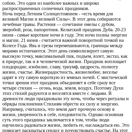
собою. Это один из наиболее важных и широко
распространенных солнечных праздников.
Ночь перед Летним Солнцестоянием - «есть время для
великой Магии и великой Силы». В этот день собираются
лечебные травы. Растения — сочетание омелы с дубом,
зверобой, роза, папоротник. Кельтский праздник Дуба. 20-23
июня - самые короткие ночи в году. Эти ночи полны энергии
и магии. 21 июня - считается важной поворотной точкой на
Колесе Года. Явь и грезы перемешиваются, границы между
мирами истончаются. Этот день символизирует самую
высокую точку, максимальный пик, подъем, взлет, экстаз, как
в природе, так и в человеческой жизни. Праздник воплощает
плодородие, изобилие, славу, триумф, щедрость, полноту
жизни, счастье. Жизнерадостность, жизнелюбие, веселье
царят в эту самую короткую из земных ночей. С мистической
точки зрения этот праздник объединяет в себе сразу все
четыре стихии — огонь, вода, земля, воздух. Поэтому Духи
этих стихий радуются и веселятся вместе с людьми. В
древности люди праздновали эту ночь, чтобы через ритуалы и
обряды поклонения Стихиям обрести их силу и энергию.
Например, считалось, что земля дает прочную основу в
жизни, уверенность в себе, плодовитость. Однако основная
суть этого праздника заключается в том, чтобы люди
научились радоваться жизни, любить ее, наслаждаться ею. Это
помогает раскрыться сердцу и почувствовать счастье. На этот