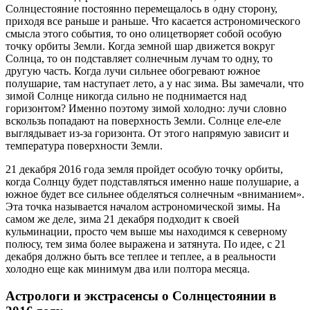
Солнцестояние постоянно перемещалось в одну сторону,
приходя все раньше и раньше. Что касается астрономического
смысла этого события, то оно олицетворяет собой особую
точку орбиты Земли. Когда земной шар движется вокруг
Солнца, то он подставляет солнечным лучам то одну, то
другую часть. Когда лучи сильнее обогревают южное
полушарие, там наступает лето, а у нас зима. Вы замечали, что
зимой Солнце никогда сильно не поднимается над
горизонтом? Именно поэтому зимой холодно: лучи словно
вскользь попадают на поверхность Земли. Солнце еле-еле
выглядывает из-за горизонта. От этого напрямую зависит и
температура поверхности Земли.
21 декабря 2016 года земля пройдет особую точку орбиты,
когда Солнцу будет подставляться именно наше полушарие, а
южное будет все сильнее обделяться солнечным «вниманием».
Эта точка называется началом астрономической зимы. На
самом же деле, зима 21 декабря подходит к своей
кульминации, просто чем выше мы находимся к северному
полюсу, тем зима более выражена и затянута. По идее, с 21
декабря должно быть все теплее и теплее, а в реальности
холодно еще как минимум два или полтора месяца.
Астрологи и экстрасенсы о Солнцестоянии в