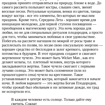
праздник принято отправляться на природу, ближе к воде. До
самого рассвета полыхают костры, слышен смех, звенят
веселые песни. Ритуальные купания, венки из цветов, танцы
вокруг костра - все это элементы, без которых не мыслим
праздник. Кроме того, Середина Лета - хорошее время для
инициации молодежи, для первой ступени посвящения —
приобщения к магическому кругу. Эта ночь хороша для
любви, но не для специальных ритуалов плодородия, а просто
для того, чтобы заниматься любовью в свое удовольствие.
Побегать на рассвете нагишом по мокрой от росы траве и
расплескать по полям, по лесам свою сексуальную энергию —
хорошее средство от бесплодия и залог крепкого, здорового
потомства в будущем. В этот праздник создают и сжигают
жертвенное чучело. Это может быть Wicker Man , как его
делают кельты, т.е. плетеный человек, внутрь которого
закладываются жертвы. Такое чучело сжигают с первыми
лучами солнца. Это может быть соломенное (или из
прошлогоднего сена) чучело на крестовине. Такое
устанавливают в центре костра, который зажигается в начале
ночи. В любом варианте — это жертва Богам Плодородия,
чтобы урожай был обильным и ни затяжные дожди, ни град
не испортили его.
В каждом человеке есть солнце. Только дайте ему
светить. Сократ