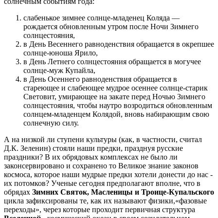
солнечным событиям года:
слабенькое зимнее солнце-младенец Коляда —
рождается обновленным утром после Ночи Зимнего
солнцестояния,
в День Весеннего равноденствия обращается в окрепшее
солнце-юноша Ярило,
в День Летнего солнцестояния обращается в могучее
солнце-муж Купайла,
в День Осеннего равноденствия обращается в
стареющее и слабеющее мудрое осеннее солнце-старик
Световит, умирающее на закате перед Ночью Зимнего
солнцестояния, чтобы наутро возродиться обновленным
солнцем-младенцем Колядой, вновь набирающим свою
солнечную силу.
А на низкой ли ступени культуры (как, в частности, считал
Д.К. Зеленин) стояли наши предки, празднуя русские
праздники? В их обрядовых комплексах не было ли
законсервировано и сохранено то Великое знание законов
космоса, которое наши мудрые предки хотели донести до нас -
их потомков? Ученые сегодня предполагают вполне, что в
обрядах
Зимних Святок, Масленицы и Троице-Купальского
цикла зафиксированы те, как их называют физики,«фазовые
переходы», через которые проходит первичная структура