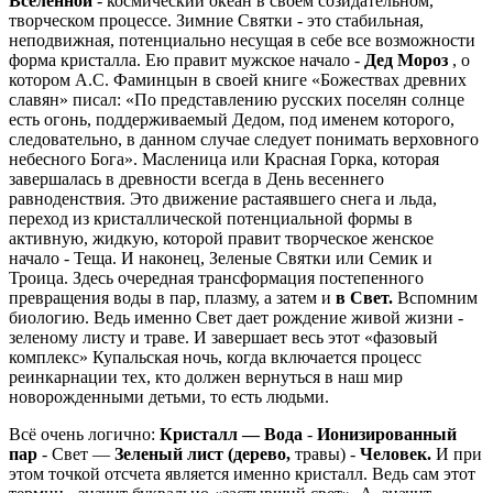
Вселенной
- космический океан в своем созидательном,
творческом процессе. Зимние Святки - это стабильная,
неподвижная, потенциально несущая в себе все возможности
форма кристалла. Ею правит мужское начало -
Дед Мороз
, о
котором А.С. Фаминцын в своей книге «Божествах древних
славян» писал: «По представлению русских поселян солнце
есть огонь, поддерживаемый Дедом, под именем которого,
следовательно, в данном случае следует понимать верховного
небесного Бога». Масленица или Красная Горка, которая
завершалась в древности всегда в День весеннего
равноденствия. Это движение растаявшего снега и льда,
переход из кристаллической потенциальной формы в
активную, жидкую, которой правит творческое женское
начало - Теща. И наконец, Зеленые Святки или Семик и
Троица. Здесь очередная трансформация постепенного
превращения воды в пар, плазму, а затем и
в Свет.
Вспомним
биологию. Ведь именно Свет дает рождение живой жизни -
зеленому листу и траве. И завершает весь этот «фазовый
комплекс» Купальская ночь, когда включается процесс
реинкарнации тех, кто должен вернуться в наш мир
новорожденными детьми, то есть людьми.
Всё очень логично:
Кристалл — Вода
-
Ионизированный
пар
- Свет —
Зеленый лист (дерево,
травы) -
Человек.
И при
этом точкой отсчета является именно кристалл. Ведь сам этот