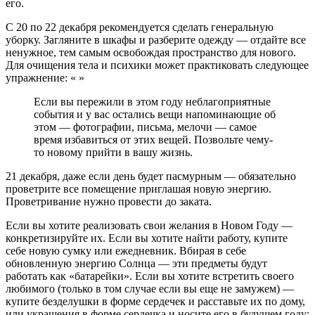
его.
С 20 по 22 декабря рекомендуется сделать генеральную
уборку. Загляните в шкафы и разберите одежду — отдайте все
ненужное, тем самым освобождая пространство для нового.
Для очищения тела и психики может практиковать следующее
упражнение: « »
Если вы пережили в этом году неблагоприятные
события и у вас остались вещи напоминающие об
этом — фотографии, письма, мелочи — самое
время избавиться от этих вещей. Позвольте чему-
то новому прийти в вашу жизнь.
21 декабря, даже если день будет пасмурным — обязательно
проветрите все помещение приглашая новую энергию.
Проветривание нужно провести до заката.
Если вы хотите реализовать свои желания в Новом Году —
конкретизируйте их. Если вы хотите найти работу, купите
себе новую сумку или ежедневник. Вбирая в себе
обновленную энергию Солнца — эти предметы будут
работать как «батарейки». Если вы хотите встретить своего
любимого (только в том случае если вы еще не замужем) —
купите безделушки в форме сердечек и расставьте их по дому,
или украшения в форме сердечка и носите его в будущем году;