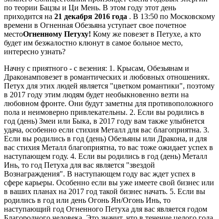
по теории Бацзы и Ци Мень. В этом году этот день
приходится на
21 декабря 2016 года
. В 13:50 по Московскому
времени в Огненная Обезьяна уступает свое почетное
место
Огненному Петуху!
Кому же повезет в Петухе, а кто
будет им безжалостно клюнут в самое больное место,
интересно узнать?
Начну с приятного - с везения: 1. Крысам, Обезьянам и
Драконамповезет в романтических и любовных отношениях.
Петух для этих людей является "цветком романтики", поэтому
в 2017 году этим людям будет необыкновенно везти на
любовном фронте. Они будут заметны для противоположного
пола и неимоверно привлекательны. 2. Если вы родились в
год (день) Змеи или Быка, в 2017 году вам также улыбнется
удача, особенно если стихия Металл для вас благоприятна. 3.
Если вы родились в год (день) Обезьяны или Дракона, и для
вас стихия Металл благоприятна, то вас тоже ожидает успех в
наступающем году. 4. Если вы родились в год (день) Металл
Инь, то год Петуха для вас является "звездой
Вознаграждения". В наступающем году вас ждет успех в
сфере карьеры. Особенно если вы уже имеете свой бизнес или
в ваших планах на 2017 год такой бизнес начать. 5. Если вы
родились в год или день Огонь Ян/Огонь Инь, то
наступающий год Огненного Петуха для вас является годом
Благородного человека. Это значит, что в течение целого года