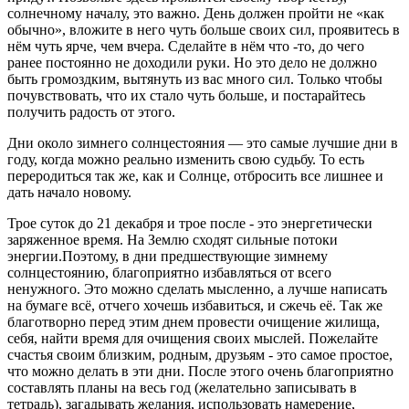
солнечному началу, это важно. День должен пройти не «как
обычно», вложите в него чуть больше своих сил, проявитесь в
нём чуть ярче, чем вчера. Сделайте в нём что -то, до чего
ранее постоянно не доходили руки. Но это дело не должно
быть громоздким, вытянуть из вас много сил. Только чтобы
почувствовать, что их стало чуть больше, и постарайтесь
получить радость от этого.
Дни около зимнего солнцестояния — это самые лучшие дни в
году, когда можно реально изменить свою судьбу. То есть
переродиться так же, как и Солнце, отбросить все лишнее и
дать начало новому.
Трое суток до 21 декабря и трое после - это энергетически
заряженное время. На Землю сходят сильные потоки
энергии.Поэтому, в дни предшествующие зимнему
солнцестоянию, благоприятно избавляться от всего
ненужного. Это можно сделать мысленно, а лучше написать
на бумаге всё, отчего хочешь избавиться, и сжечь её. Так же
благотворно перед этим днем провести очищение жилища,
себя, найти время для очищения своих мыслей. Пожелайте
счастья своим близким, родным, друзьям - это самое простое,
что можно делать в эти дни. После этого очень благоприятно
составлять планы на весь год (желательно записывать в
тетрадь), загадывать желания, использовать намерение,