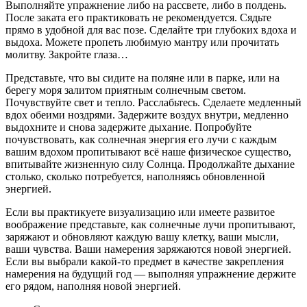
Выполняйте упражнение либо на рассвете, либо в полдень.
После заката его практиковать не рекомендуется. Сядьте
прямо в удобной для вас позе. Сделайте три глубоких вдоха и
выдоха. Можете пропеть любимую мантру или прочитать
молитву. Закройте глаза…
Представьте, что вы сидите на поляне или в парке, или на
берегу моря залитом приятным солнечным светом.
Почувствуйте свет и тепло. Расслабьтесь. Сделаете медленный
вдох обеими ноздрями. Задержите воздух внутри, медленно
выдохните и снова задержите дыхание. Попробуйте
почувствовать, как солнечная энергия его лучи с каждым
вашим вдохом пропитывают всё наше физическое существо,
впитывайте жизненную силу Солнца. Продолжайте дыхание
столько, сколько потребуется, наполняясь обновленной
энергией.
Если вы практикуете визуализацию или имеете развитое
воображение представьте, как солнечные лучи пропитывают,
заряжают и обновляют каждую вашу клетку, ваши мысли,
ваши чувства. Ваши намерения заряжаются новой энергией.
Если вы выбрали какой-то предмет в качестве закрепления
намерения на будущий год — выполняя упражнение держите
его рядом, наполняя новой энергией.