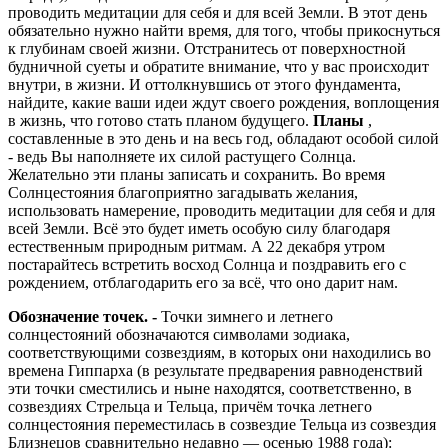
проводить медитации для себя и для всей Земли. В этот день
обязательно нужно найти время, для того, чтобы прикоснуться
к глубинам своей жизни. Отстранитесь от поверхностной
будничной суеты и обратите внимание, что у вас происходит
внутри, в жизни. И оттолкнувшись от этого фундамента,
найдите, какие ваши идеи ждут своего рождения, воплощения
в жизнь, что готово стать планом будущего.
Планы
,
составленные в это день и на весь год, обладают особой силой
- ведь Вы наполняете их силой растущего Солнца.
Желательно эти планы записать и сохранить. Во время
Солнцестояния благоприятно загадывать желания,
использовать намерение, проводить медитации для себя и для
всей Земли. Всё это будет иметь особую силу благодаря
естественным природным ритмам. А 22 декабря утром
постарайтесь встретить восход Солнца и поздравить его с
рождением, отблагодарить его за всё, что оно дарит нам.
Обозначение точек. -
Точки зимнего и летнего
солнцестояний обозначаются символами зодиака,
соответствующими созвездиям, в которых они находились во
времена Гиппарха (в результате предварения равноденствий
эти точки сместились и ныне находятся, соответственно, в
созвездиях Стрельца и Тельца, причём точка летнего
солнцестояния переместилась в созвездие Тельца из созвездия
Близнецов сравнительно недавно — осенью 1988 года):