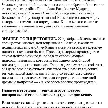
термин - значит буквально «застывший свет». А, значит,
Человек, достигший «застывшего света», обретший «световое
тело», т.е. «святой» - Риши (или Раша) - это: Мудрец,
постигнувший Главный Смысл Мироздания - вечный и
бесконечный круговорот жизни! Есть вещи в нашем мире,
которые неизменны и определены. К ним можно отнести:
весеннее и осеннее равноденствие, зимнее и летнее
солнцестояние.
ЗИМНЕЕ СОЛНЦЕСТОЯНИЕ.
22 декабря. - В день зимнего
солнцестояния свет, воплощённый в Солнце, начинает
подниматься из самой глубины, высвечивая ось, на которую
нанизаны все слои бытия. Поворот, который происходит в
самом центре ночи года, обладает особой мощью,
присоединившись к которому, всё живое начнёт своё
восхождение к проявлению. Став свидетелем этого события,
мы даём себе возможность участвовать в самых глубоких
ритмах нашей жизни, идти в ногу со временем с самого
начала, а не проснуться посреди старого акта жизненной
драмы, с вопросом — «А что здесь вообще происходит?».
Главное в этот день — ощутить этот поворот,
воспроизвести его, как некое внутреннее движение.
Если задаться такой целью - то как это совершить, варианты
придут. Позвольте здесь проявится своему творчеству,