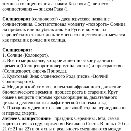
зимнего солнцестояния - знаком Козерога (), летнего
солнцестояния — знаком Рака ().
Солнцеворот
(солноворот) - древнерусское название
солнцестояния. Соответствовал моменту «поворота» Солнца
на прибыль или на убыль дня. На Руси и во многих
европейских странах день зимнего солнцестояния отмечался
как праздник рождения солнца.
Солнцеворот:
1. Солнце (Коловорот).
2. Все то мирозданье, которое живет по закону данного
времени (Солнцеворот повернут на восток) и пространство
(Солнцеворот, сиречь Природа).
3. Культовый Знак словенского Рода (песнь «Волчий
Солнцеворот»).
4. Медицинский символ, в нем зашифрованного движение
биологического времени, процесс роста и старения. Круг
обмена веществ системы кровообращения, дыхательного
цикла и деятельности лимфатической системы и т.д.
5. Праздник у древних славян, делящий год на период жизни
и период смерти.
Летнее Солнцестояние
- праздник Середины Лета, самая
коротка ночь в году, торжество Великого Света. В ночь с 20 на
21 (с 21 на 22) июня сны и реальность смешиваются между