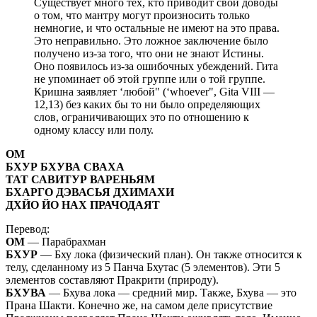
Существует много тех, кто приводит свои доводы
о том, что мантру могут произносить только
немногие, и что остальные не имеют на это права.
Это неправильно. Это ложное заключение было
получено из-за того, что они не знают Истины.
Оно появилось из-за ошибочных убеждений. Гита
не упоминает об этой группе или о той группе.
Кришна заявляет ‘любой" (‘whoever", Gita VIII —
12,13) без каких бы то ни было определяющих
слов, ограничивающих это по отношению к
одному классу или полу.
ОМ
БХУР БХУВА СВАХА
ТАТ САВИТУР ВАРЕНЬЯМ
БХАРГО ДЭВАСЬЯ ДХИМАХИ
ДХЙО ЙО НАХ ПРАЧОДАЯТ
Перевод:
ОМ
— Парабрахман
БХУР
— Бху лока (физический план). Он также относится к
телу, сделанному из 5 Панча Бхутас (5 элементов). Эти 5
элементов составляют Пракрити (природу).
БХУВА
— Бхува лока — средний мир. Также, Бхува — это
Прана Шакти. Конечно же, на самом деле присутствие