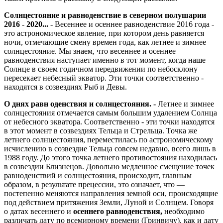
Солнцестояние и равноденствие в северном полушарии
2016 - 2020... -
Весеннее и осеннее равноденствие 2016 года -
это астрономическое явление, при котором день равняется
ночи, отмечающие смену времен года, как летнее и зимнее
солнцестояние. Мы знаем, что весеннее и осеннее
равноденствия наступает именно в тот момент, когда наше
Солнце в своем годичном передвижении по небосклону
пересекает небесный экватор. Эти точки соответственно -
находятся в созвездиях Рыб и Девы.
О днях равн
оденствия и солнцестояния.
-
Летнее и зимнее
солнцестояния отмечается самым большим удалением Солнца
от небесного экватора. Соответственно - эти точки находятся
в этот момент в созвездиях Тельца и Стрельца. Точка же
летнего солнцестояния, переместилась по астрономическому
исчислению в созвездие Тельца совсем недавно, всего лишь в
1988 году. До этого точка летнего противостояния находилась
в созвездии Близнецов. Довольно медленное смещение точек
равноденствий и солнцестояния, происходит, главным
образом, в результате прецессии, это означает, что —
постепенно меняются направления земной оси, происходящие
под действием притяжения Земли, Луной и Солнцем. Говоря
о датах весеннего и
осеннего равноденствия,
необходимо
различать дату по всемирному времени (Гринвичу), как и дату