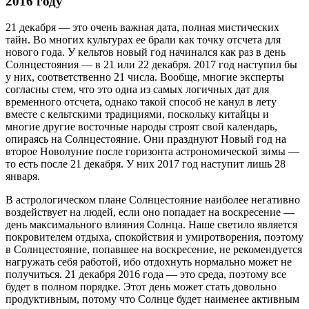
2016 году
21 декабря — это очень важная дата, полная мистических
тайн. Во многих культурах ее брали как точку отсчета для
нового года. У кельтов новый год начинался как раз в день
Солнцестояния — в 21 или 22 декабря. 2017 год наступил бы
у них, соответственно 21 числа. Вообще, многие эксперты
согласны стем, что это одна из самых логичных дат для
временного отсчета, однако такой способ не канул в лету
вместе с кельтскими традициями, поскольку китайцы и
многие другие восточные народы строят свой календарь,
опираясь на Солнцестояние. Они празднуют Новый год на
второе Новолуние после горизонта астрономической зимы —
то есть после 21 декабря. У них 2017 год наступит лишь 28
января.
В астрологическом плане Солнцестояние наиболее негативно
воздействует на людей, если оно попадает на воскресение —
день максимального влияния Солнца. Наше светило является
покровителем отдыха, спокойствия и умиротворения, поэтому
в Солнцестояние, попавшее на воскресение, не рекомендуется
нагружать себя работой, ибо отдохнуть нормально может не
получиться. 21 декабря 2016 года — это среда, поэтому все
будет в полном порядке. Этот день может стать довольно
продуктивным, потому что Солнце будет наименее активным