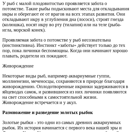
У рыб с малой плодовитостью проявляется забота о
потомстве. Такие рыбы подыскивают места для откладывания
икры и оберегают ее от врагов на всех этапах развития. Они
откладывают икру в углубления дна (лососи), строят гнезда
(колюшка), носят икру во рту (тилапия) или на теле (рыба-
игла, морской конек).
Проявляемая забота о потомстве у рыб несознательна
(инстинктивна). Инстинкт «заботы» действует только до тех
пор, пока личинки беспомощны. Когда они начинают хорошо
плавать, родители их покидают.
Живорождение
Некоторые виды рыб, например аквариумные гуппи,
моллиенезии, меченосцы, сохраняются в природе благодаря
живорождению. Оплодотворенные икринки задерживаются в
яйцеводах самок, и развившиеся из них личинки появляются
на свет способными к самостоятельной жизни.
Живорождение встречается и у акул.
Размножение и разведение золотых рыбок
Золотые рыбки - это одни из самых древних аквариумных
рыбок. Их история начинается с первого века нашей эры и