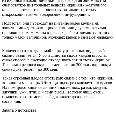
из икринок выходят личинки . Первое время они живут за
счет остатков питательных веществ икринки -
желточного
мешка
, а после его исчезновения начинают питаться
микроскопическими водорослями, инфузориями.
Подрастая, они переходят на питание более крупными
животными - дафниями, циклопами или другими рачками,
становятся похожими на взрослых рыб и отличаются от них
только малой величиной. Молодых рыбок называют мальками
.
Количество откладываемой икры у различных видов рыб
сильно различается. У большинства видов каждая взрослая
самка способна ежегодно откладывать сотни тысяч икринок.
Так, самка речного окуня выметывает до 300 тыс. икринок, а
самка луны-рыбы – до 300 млн.
Такая огромная плодовитость рыб связана с тем, что икринки,
личинки и мальки рыб беззащитны перед множеством врагов.
Их пожирают хищные личинки насекомых, рачки, медузы,
лягушки, ужи, птицы и сами рыбы. Поэтому лишь очень
немногие из потомства рыб доживают до взрослого
состояния.
Забота о потомстве