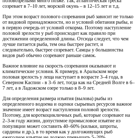
половозрелыми много позже. Так, атлантическая треска
созревает в 7–10 лет, морской окунь – в 12–15 лет и т.д.
При этом возраст полового созревания рыб зависит не только
от видовой принадлежности, но и условий обитания рыбы, и
в первую очередь от условий откорма. Поэтому наступление
половой зрелости у рыб происходит как правило при
достижении определенной длины. Отсюда следует, что чем
лучше питается рыба, тем она быстрее растет, и
следовательно, быстрее созревает. Самцы у большинства
видов рыб обычно созревают раньше самок.
Важное влияние на скорость созревания оказывают и
климатические условия. К примеру, в Аральском море
половая зрелость у леща наступает в возрасте 3–4 года, в
Северном Каспии - в 3–6 лет, тогда как на Средней Волге в 6–
7 лет, а в Ладожском озере только в 8–9 лет.
Для определения размера изъятия (вылова) рыбы из
определенного водоема и оценки сырьевых ресурсов важное
значение имеет возраст наступления половой зрелости.
Поэтому, для короткоцикличных рыб, которые созревают на
2–3-м году жизни, допустимое промысловое изъятие из
популяции может составить 40–60% (кильки, шпроты,
сардины и др.), в то время как у долгоживущих рыб
ежегодное изъятие не должно превышать 5–20%.