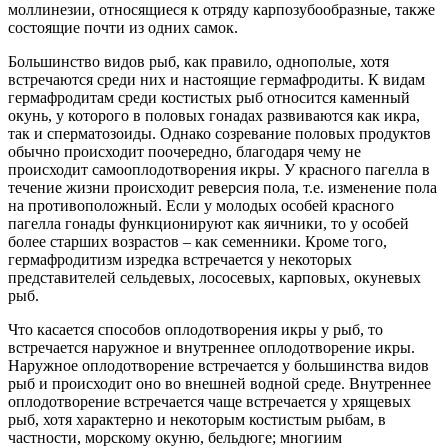
моллинезии, относящиеся к отряду карпозубообразные, также
состоящие почти из одних самок.
Большинство видов рыб, как правило, однополые, хотя
встречаются среди них и настоящие гермафродиты. К видам
гермафродитам среди костистых рыб относится каменный
окунь, у которого в половых гонадах развиваются как икра,
так и сперматозоиды. Однако созревание половых продуктов
обычно происходит поочередно, благодаря чему не
происходит самооплодотворения икры. У красного пагелла в
течение жизни происходит реверсия пола, т.е. изменение пола
на противоположный. Если у молодых особей красного
пагелла гонады функционируют как яичники, то у особей
более старших возрастов – как семенники. Кроме того,
гермафродитизм изредка встречается у некоторых
представителей сельдевых, лососевых, карповых, окуневых
рыб.
Что касается способов оплодотворения икры у рыб, то
встречается наружное и внутреннее оплодотворение икры.
Наружное оплодотворение встречается у большинства видов
рыб и происходит оно во внешней водной среде. Внутреннее
оплодотворение встречается чаще встречается у хрящевых
рыб, хотя характерно и некоторым костистым рыбам, в
частности, морскому окуню, бельдюге; многиим