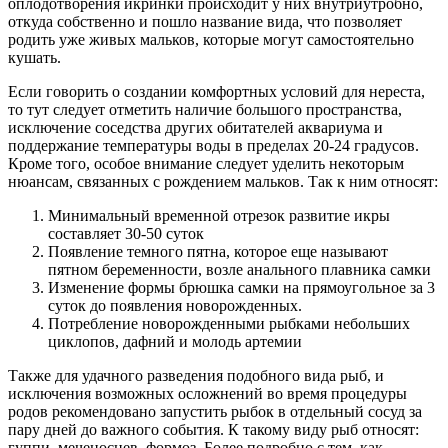
оплодотворения икринки происходит у них внутриутробно,
откуда собственно и пошло название вида, что позволяет
родить уже живых мальков, которые могут самостоятельно
кушать.
Если говорить о создании комфортных условий для нереста,
то тут следует отметить наличие большого пространства,
исключение соседства других обитателей аквариума и
поддержание температуры воды в пределах 20-24 градусов.
Кроме того, особое внимание следует уделить некоторым
нюансам, связанных с рождением мальков. Так к ним относят:
Минимальный временной отрезок развитие икры
составляет 30-50 суток
Появление темного пятна, которое еще называют
пятном беременности, возле анального плавника самки
Изменение формы брюшка самки на прямоугольное за 3
суток до появления новорожденных.
Потребление новорожденными рыбками небольших
циклопов, дафний и молодь артемии
Также для удачного разведения подобного вида рыб, и
исключения возможных осложнений во время процедуры
родов рекомендовано запустить рыбок в отдельный сосуд за
пару дней до важного события. К такому виду рыб относят:
гуппи, меченосцев, формоз. Более подробно с тем, как