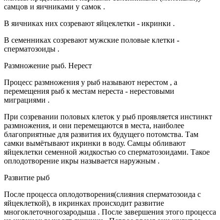
самцов и яичниками у самок
.
В яичниках них созревают
яйцеклетки - икринки
.
В семенниках созревают мужские половые клетки
-
сперматозоиды .
Размножение рыб. Нерест
Процесс размножения у рыб называют нерестом , а
перемещения рыб к местам нереста -
нерестовыми
миграциями
.
При созревании половых клеток у рыб проявляется инстинкт
размножения, и они перемещаются в места, наиболее
благоприятные для развития их будущего потомства. Там
самки вымётывают икринки в воду. Самцы обливают
яйцеклетки семенной жидкостью со сперматозоидами. Такое
оплодотворение икры называется наружным .
Развитие рыб
После процесса оплодотворения(слияния сперматозоида с
яйцеклеткой), в икринках происходит развитие
многоклеточногозародыша . После завершения этого процесса