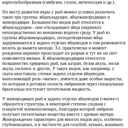
карпозубообразным (гамбузии, гуппи, меченосцам и др.).
По месту развития икры у рыб можно условно различить
такие три группы: яйцекладущие, яйцеживородящие и
живородящие. Большинство видов рыб относится к
яйцекладущим - они откладывают яйца (икринки)
непосредственно во внешнюю водную среду. У рыб из
группы яйцеживородящих, оплодотворенные яйца
задерживаются в задних отделах яйцеводов и там развиваются
вплоть до вымета молоди. Т.е. практически в момент
рождения икринки происходит их разрыв и тут же на свет
появляются мяльки. К яйцеживородящим относится
большинство хрящевых рыб, как катран, белая акула, лисья
акула, пилонос и другие. У таких видов, как например, у
ската-хвостокола, стенки задних отделов яйцеводов,
выполняющей роль «матки», имеются даже особые выросты,
по которым в ротовую полость эмбрионов через специальные
брызгальца поступает питательная жидкость.
У живородящих рыб в задних отделах яйцеводов («матке»)
образуется структура, в некоторой степени сходная с
плацентой млекопитающих, благодаря которой эмбрион
получает питательные вещества вместе с кровью матери.
Живорождение характерно для многих видов акул, особенно
глубоководных, и в частности для голубой, куньих, кошачьих