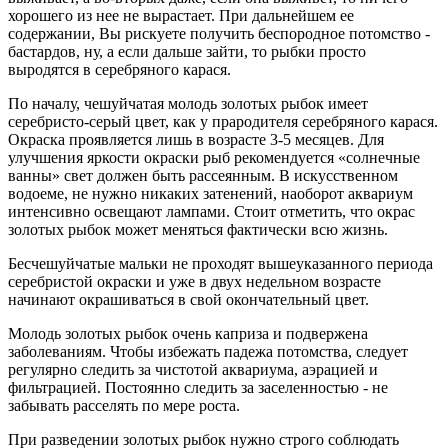
хорошего из нее не вырастает. При дальнейшем ее
содержании, Вы рискуете получить беспородное потомство -
бастардов, ну, а если дальше зайти, то рыбки просто
выродятся в серебряного карася.
По началу, чешуйчатая молодь золотых рыбок имеет
серебристо-серый цвет, как у прародителя серебряного карася.
Окраска проявляется лишь в возрасте 3-5 месяцев. Для
улучшения яркости окраски рыб рекомендуется «солнечные
ванны» свет должен быть рассеянным. В искусственном
водоеме, не нужно никаких затенений, наоборот аквариум
интенсивно освещают лампами. Стоит отметить, что окрас
золотых рыбок может меняться фактически всю жизнь.
Бесчешуйчатые мальки не проходят вышеуказанного периода
серебристой окраски и уже в двух недельном возрасте
начинают окрашиваться в свой окончательный цвет.
Молодь золотых рыбок очень каприза и подвержена
заболеваниям. Чтобы избежать падежа потомства, следует
регулярно следить за чистотой аквариума, аэрацией и
фильтрацией. Постоянно следить за заселенностью - не
забывать расселять по мере роста.
При разведении золотых рыбок нужно строго соблюдать