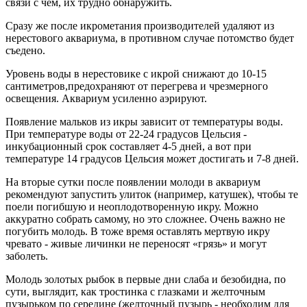
связи с чем, их трудно обнаружить.
Сразу же после икрометания производителей удаляют из
нерестового аквариума, в противном случае потомство будет
съедено.
Уровень воды в нерестовике с икрой снижают до 10-15
сантиметров,предохраняют от перегрева и чрезмерного
освещения. Аквариум усиленно аэрируют.
Появление мальков из икры зависит от температуры воды.
При температуре воды от 22-24 градусов Цельсия -
инкубационный срок составляет 4-5 дней, а вот при
температуре 14 градусов Цельсия может достигать и 7-8 дней.
На вторые сутки после появлении молоди в аквариум
рекомендуют запустить улиток (например, катушек), чтобы те
поели погибшую и неоплодотворенную икру. Можно
аккуратно собрать самому, но это сложнее. Очень важно не
погубить молодь. В тоже время оставлять мертвую икру
чревато - живые личинки не переносят «грязь» и могут
заболеть.
Молодь золотых рыбок в первые дни слаба и безобидна, по
сути, выглядит, как тростинка с глазками и желточным
пузырьком по середине (желточный пузырь - необходим для