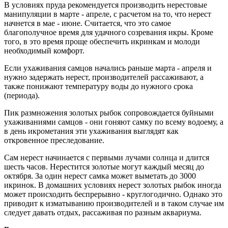
В условиях пруда рекомендуется производить нерестовые
манипуляции в марте - апреле, с расчетом на то, что нерест
начнется в мае - июне. Считается, что это самое
благополучное время для удачного созревания икры. Кроме
того, в это время проще обеспечить икринкам и молоди
необходимый комфорт.
Если ухаживания самцов начались раньше марта - апреля и
нужно задержать нерест, производителей рассаживают, а
также понижают температуру воды до нужного срока
(периода).
Пик размножения золотых рыбок сопровождается буйными
ухаживаниями самцов - они гоняют самку по всему водоему, а
в день икрометания эти ухаживания выглядят как
откровенное преследование.
Сам нерест начинается с первыми лучами солнца и длится
шесть часов. Нерестится золотые могут каждый месяц до
октября. За один нерест самка может выметать до 3000
икринок. В домашних условиях нерест золотых рыбок иногда
может происходить беспрерывно - круглогодично. Однако это
приводит к изматыванию производителей и в таком случае им
следует давать отдых, рассаживая по разным аквариума.