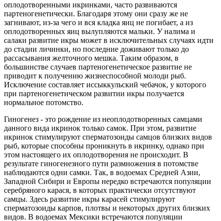
оплодотворенными икринками, часто развиваются
партеногенетически. Благодаря этому они сразу же не
загнивают, из-за чего и вся кладка яиц не погибает, а из
оплодотворенных яиц вылупляются мальки. У налима и
салаки развитие икры может в исключительных случаях идти
до стадии личинки, но последние доживают только до
рассасывания желточного мешка. Таким образом, в
большинстве случаев партеногенетическое развитие не
приводит к получению жизнеспособной молоди рыб.
Исключение составляет иссыккульский чебачок, у которого
при партеногенетическом развитии икры получается
нормальное потомство.
Гиногенез - это рождение из неоплодотворенных самцами
данного вида икринок только самок. При этом, развитие
икринок стимулируют сперматозоиды самцов близких видов
рыб, которые способны проникнуть в икринку, однако при
этом настоящего их оплодотворения не происходит. В
результате гиногенезного пути размножения в потомстве
наблюдаются одни самки. Так, в водоемах Средней Азии,
Западной Сибири и Европы нередко встречаются популяции
серебряного карася, в которых практически отсутствуют
самцы. Здесь развитие икры карасей стимулируют
сперматозоиды карпов, плотвы и некоторых других близких
видов. В водоемах Мексики встречаются популяции