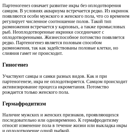
Партеногенез означает развитие икры без оплодотворения
самцом. В условиях аквариума встречается редко. Из икринок
появляются особи мужского и женского пола, что со временем
регулирует численное соотношение полов. Такой тип
размножения встречается у карповых, а также промысловых
рыб. Неоплодотворенные икринки соседничают с
оплодотворенными. Жизнеспособное потомство появляется
редко. Партеногенез является половым способом
размножения, так как задействованы половые клетки, но
слияния гамет не происходит.
Гиногенез
Участвуют самцы и самки разных видов. Как и при
партеногенезе, икра не оплодотворяется. Самцом происходит
активизирование процесса икрометания. Потомство
рождается только женского пола.
Гермафродитизм
Наличие мужских и женских признаков, проявляющихся
последовательно или одновременно. К гермафродитизму
относят изменение пола в течение жизни или выкладка икры
и оплодотворение одной рыбкой.