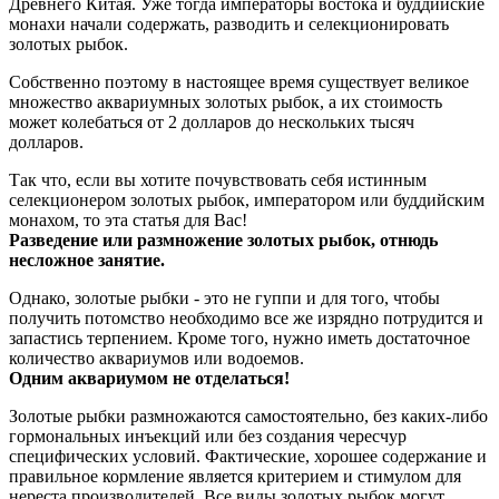
Древнего Китая. Уже тогда императоры востока и буддийские
монахи начали содержать, разводить и селекционировать
золотых рыбок.
Собственно поэтому в настоящее время существует великое
множество аквариумных золотых рыбок, а их стоимость
может колебаться от 2 долларов до нескольких тысяч
долларов.
Так что, если вы хотите почувствовать себя истинным
селекционером золотых рыбок, императором или буддийским
монахом, то эта статья для Вас!
Разведение или размножение золотых рыбок, отнюдь
несложное занятие.
Однако, золотые рыбки - это не гуппи и для того, чтобы
получить потомство необходимо все же изрядно потрудится и
запастись терпением. Кроме того, нужно иметь достаточное
количество аквариумов или водоемов.
Одним аквариумом не отделаться!
Золотые рыбки размножаются самостоятельно, без каких-либо
гормональных инъекций или без создания чересчур
специфических условий. Фактические, хорошее содержание и
правильное кормление является критерием и стимулом для
нереста производителей. Все виды золотых рыбок могут