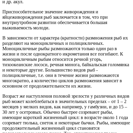
и др. акул.
Приспособительное значение живорождения и
яйцеживорождения рыб заключается в том, что при
внутриутробном развитии обеспечивается большая
выживаемость молоди.
В зависимости от характера (кратности) размножения рыб их
разделяют на моноцикличных и полицикличных.
Моноцикличные рыбы размножаются только один раз в
жизни и после однократного икрометания все погибают. К
моноцикличным рыбам относится речной угорь,
тихоокеанские лососи, речная минога, байкальская голомянка
и некоторые другие. Большинство видов рыб -
полицикличные, т.е. они в течение жизни размножаются
многократно, а количество циклов размножения зависит в
основном от продолжительности их жизни.
Возраст же наступления половой зрелости у различных видов
рыб может колеблебаться в значительных пределах – от 1 – 2
месяцев у мелких видов, как например, у гамбузии, и до 15 –
30 лет у осетровых. Обычно быстрее созревают рыбы,
имеющие короткий жизненный цикл: в возрасте около 1 года
созревает тюлька, снеток и некоторые бычки. Рыбы, имеющие
продолжительный жизненный цикл становятся