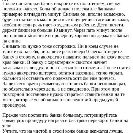
После постановки банок накройте их полотенцем, сверху
положите одеяло. Больной должен полежать с банками
примерно пятнадцать минут. Сначала он, вполне возможно,
будет испытывать малоприятные ощущения стягивания кожи,
особенно если речь идет о худеньком ребенке. Дети, кстати,
держат банки не больше 10 минут. Через пять минут после
постановки загляните и проверьте, хорошо ли держатся банки
на спине.
Снимать их нужно тоже осторожно. Ни в коем случае не
тяните их на себя, не тащите резко вверх! Слегка отведите
банку в сторону, и аккуратно надавите пальцем на кожу возле
края банки. В банку с характерным свистом начнет
засасываться воздух, и она с легкостью отскочит. После снятия
нужно аккуратно вытереть остатки вазелина, тепло укрыть
больного и оставить его полежать хотя бы еще полчаса.
Чаще всего врачи рекомендуют ставить банки несколько раз,
но обязательно через день, а не ежедневно. При этом при
повторной постановке нужно стараться ставить банки на те
места, которые «свободны» от последствий предыдущей
процедуры.
Прежде чем поставить банки больному, потренируйтесь
совмещать процедуру нагрева и быстрый переворот банки на
тело.
Учтите, что на чистой и сухой коже банки держатся лучше.