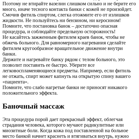
Поэтому не втирайте вазелин слишком сильно и не берите его
много, иначе тесного контакта банки с кожей не произойдет.
Смочив фитиль спиртом, слегка отожмите его от излишков
жидкости. Не пользуйтесь ни бензином, ни керосином!
Помните, что постановка банок – достаточно опасная
процедура, и соблюдайте предельную осторожность!
Не касайтесь зажженным фитилем краев банок, чтобы не
обжечь больного. Для равномерного нагревания сделайте
фитилем кругообразное вращательное движение внутри
банки.
Держите и нагревайте банку рядом с телом больного, это
позволит поставить ее быстро. Уберите все
легковоспламеняющиеся предметы. Например, если фитиль
не отжать, спирт может капнуть на открытую спину вашего
«пациента».
Помните, что слабо нагретые банки не приносят никакого
положительного эффекта.
Баночный массаж
Эта процедура порой дает прекрасный эффект, облегчая
страдания человека, которого мучают радикулитные или
миозитные боли. Когда кожа под поставленной на больное
место банкой начнет краснеть и втягиваться внутрь, нужно