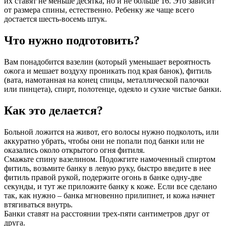
их ставят не меньше десятка, но и не больше 16. Это зависит
от размера спины, естественно. Ребенку же чаще всего
достается шесть-восемь штук.
Что нужно подготовить?
Вам понадобится вазелин (который уменьшает вероятность
ожога и мешает воздуху проникать под края банок), фитиль
(вата, намотанная на конец спицы, металлической палочки
или пинцета), спирт, полотенце, одеяло и сухие чистые банки.
Как это делается?
Больной ложится на живот, его волосы нужно подколоть, или
аккуратно убрать, чтобы они не попали под банки или не
оказались около открытого огня фитиля.
Смажьте спину вазелином. Подожгите намоченный спиртом
фитиль, возьмите банку в левую руку, быстро введите в нее
фитиль правой рукой, подержите огонь в банке одну-две
секунды, и тут же приложите банку к коже. Если все сделано
так, как нужно – банка мгновенно прилипнет, и кожа начнет
втягиваться внутрь.
Банки ставят на расстоянии трех-пяти сантиметров друг от
друга.