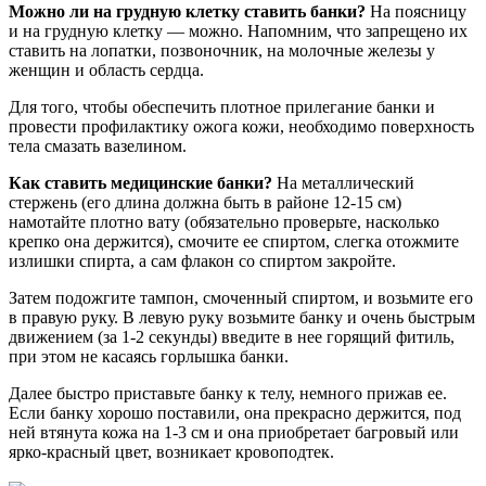
Можно ли на грудную клетку ставить банки?
На поясницу
и на грудную клетку — можно. Напомним, что запрещено их
ставить на лопатки, позвоночник, на молочные железы у
женщин и область сердца.
Для того, чтобы обеспечить плотное прилегание банки и
провести профилактику ожога кожи, необходимо поверхность
тела смазать вазелином.
Как ставить медицинские банки?
На металлический
стержень (его длина должна быть в районе 12-15 см)
намотайте плотно вату (обязательно проверьте, насколько
крепко она держится), смочите ее спиртом, слегка отожмите
излишки спирта, а сам флакон со спиртом закройте.
Затем подожгите тампон, смоченный спиртом, и возьмите его
в правую руку. В левую руку возьмите банку и очень быстрым
движением (за 1-2 секунды) введите в нее горящий фитиль,
при этом не касаясь горлышка банки.
Далее быстро приставьте банку к телу, немного прижав ее.
Если банку хорошо поставили, она прекрасно держится, под
ней втянута кожа на 1-3 см и она приобретает багровый или
ярко-красный цвет, возникает кровоподтек.