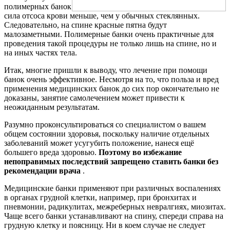
полимерных банок
сила отсоса крови меньше, чем у обычных стеклянных.
Следовательно, на спине красные пятна будут
малозаметными. Полимерные банки очень практичные для
проведения такой процедуры не только лишь на спине, но и
на иных частях тела.
Итак, многие пришли к выводу, что лечение при помощи
банок очень эффективное. Несмотря на то, что польза и вред
применения медицинских банок до сих пор окончательно не
доказаны, занятие самолечением может привести к
неожиданным результатам.
Разумно проконсультироваться со специалистом о вашем
общем состоянии здоровья, поскольку наличие отдельных
заболеваний может усугубить положение, нанеся ещё
большего вреда здоровью.
Поэтому во избежание
непоправимых последствий запрещено ставить банки без
рекомендации врача
.
Медицинские банки применяют при различных воспалениях
в органах грудной клетки, например, при бронхитах и
пневмонии, радикулитах, межреберных невралгиях, миозитах.
Чаще всего банки устанавливают на спину, спереди справа на
грудную клетку и поясницу. Ни в коем случае не следует