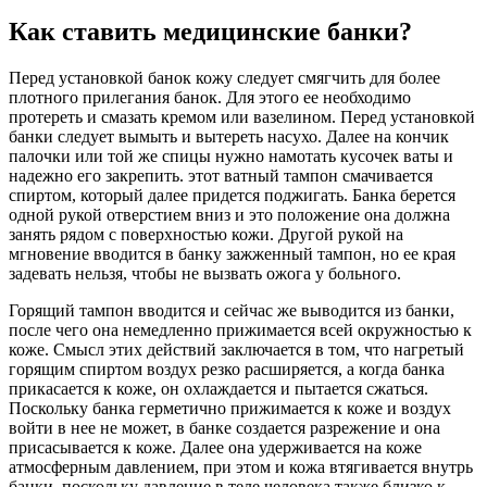
Как ставить медицинские банки?
Перед установкой банок кожу следует смягчить для более
плотного прилегания банок. Для этого ее необходимо
протереть и смазать кремом или вазелином. Перед установкой
банки следует вымыть и вытереть насухо. Далее на кончик
палочки или той же спицы нужно намотать кусочек ваты и
надежно его закрепить. этот ватный тампон смачивается
спиртом, который далее придется поджигать. Банка берется
одной рукой отверстием вниз и это положение она должна
занять рядом с поверхностью кожи. Другой рукой на
мгновение вводится в банку зажженный тампон, но ее края
задевать нельзя, чтобы не вызвать ожога у больного.
Горящий тампон вводится и сейчас же выводится из банки,
после чего она немедленно прижимается всей окружностью к
коже. Смысл этих действий заключается в том, что нагретый
горящим спиртом воздух резко расширяется, а когда банка
прикасается к коже, он охлаждается и пытается сжаться.
Поскольку банка герметично прижимается к коже и воздух
войти в нее не может, в банке создается разрежение и она
присасывается к коже. Далее она удерживается на коже
атмосферным давлением, при этом и кожа втягивается внутрь
банки, поскольку давление в теле человека также близко к