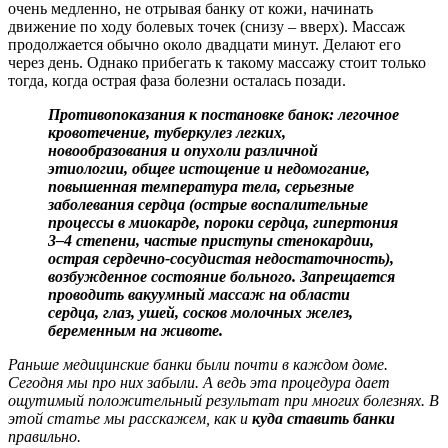
очень медленно, не отрывая банку от кожи, начинать
движение по ходу болевых точек (снизу – вверх). Массаж
продолжается обычно около двадцати минут. Делают его
через день. Однако прибегать к такому массажу стоит только
тогда, когда острая фаза болезни осталась позади.
Противопоказания к постановке банок: легочное
кровотечение, туберкулез легких,
новообразования и опухоли различной
этиологии, общее истощение и недомогание,
повышенная температура тела, серьезные
заболевания сердца (острые воспалительные
процессы в миокарде, пороки сердца, гипертония
3–4 степени, частые приступы стенокардии,
острая сердечно-сосудистая недостаточность),
возбужденное состояние больного. Запрещается
проводить вакуумный массаж на области
сердца, глаз, ушей, сосков молочных желез,
беременным на животе.
Раньше медицинские банки были почти в каждом доме.
Сегодня мы про них забыли. А ведь эта процедура дает
ощутимый положительный результат при многих болезнях. В
этой статье мы расскажем, как и
куда ставить банки
правильно.