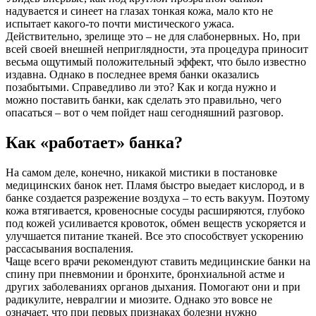
надувается и синеет на глазах тонкая кожа, мало кто не
испытает какого-то почти мистического ужаса.
Действительно, зрелище это – не для слабонервных. Но, при
всей своей внешней неприглядности, эта процедура приносит
весьма ощутимый положительный эффект, что было известно
издавна. Однако в последнее время банки оказались
позабытыми. Справедливо ли это? Как и когда нужно и
можно поставить банки, как сделать это правильно, чего
опасаться – вот о чем пойдет наш сегодняшний разговор.
Как «работает» банка?
На самом деле, конечно, никакой мистики в постановке
медицинских банок нет. Пламя быстро выедает кислород, и в
банке создается разрежение воздуха – то есть вакуум. Поэтому
кожа втягивается, кровеносные сосуды расширяются, глубоко
под кожей усиливается кровоток, обмен веществ ускоряется и
улучшается питание тканей. Все это способствует ускорению
рассасывания воспаления.
Чаще всего врачи рекомендуют ставить медицинские банки на
спину при пневмонии и бронхите, бронхиальной астме и
других заболеваниях органов дыхания. Помогают они и при
радикулите, невралгии и миозите. Однако это вовсе не
означает, что при первых признаках болезни нужно