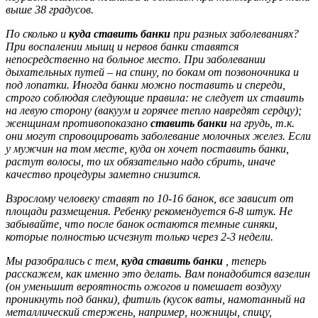
выше 38 градусов.
По сколько и
куда ставить банки
при разных заболеваниях?
При воспалении мышц и нервов банки ставятся
непосредственно на больное место. При заболевании
дыхательных путей – на спину, по бокам от позвоночника и
под лопатки. Иногда банки можно поставить и спереди,
строго соблюдая следующие правила: не следует их ставить
на левую сторону (вакуум и горячее тепло навредят сердцу);
женщинам противопоказано
ставить банки
на грудь, т.к.
они могут спровоцировать заболевание молочных желез. Если
у мужчин на том месте, куда он хочет поставить банки,
растут волосы, то их обязательно надо сбрить, иначе
качество процедуры заметно снизится.
Взрослому человеку ставят по 10-16 банок, все зависит от
площади размещения. Ребенку рекомендуется 6-8 штук. Не
забывайте, что после банок остаются темные синяки,
которые полностью исчезнут только через 2-3 недели.
Мы разобрались с тем,
куда ставить банки
, теперь
расскажем, как именно это делать. Вам понадобится вазелин
(он уменьшит вероятность ожогов и помешает воздуху
проникнуть под банки), фитиль (кусок ваты, намотанный на
металлический стержень, например, ножницы, спицу,