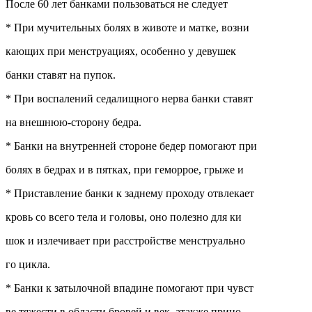
После 60 лет банками пользоваться не следует
* При мучительных болях в животе и матке, возни
кающих при менструациях, особенно у девушек
банки ставят на пупок.
* При воспалений седалищного нерва банки ставят
на внешнюю-сторону бедра.
* Банки на внутренней стороне бедер помогают при
болях в бедрах и в пятках, при геморрое, грыже и
* Приставление банки к заднему проходу отвлекает
кровь со всего тела и головы, оно полезно для ки
шок и излечивает при расстройстве менструально
го цикла.
* Банки к затылочной впадине помогают при чувст
ве тяжести в области бровей и век, атакже прино