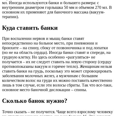
мл. Иногда используются банки и большего размера: с
внутренним диаметром горлышка 50 мм и объемом 270 мл. В
основном их применяют для баночного массажа (вакуум-
терапии).
Куда ставить банки
При воспалении нервов и мышц банки ставят
непосредственно на больное место, при пневмонии и
бронхите – на спину, сбоку от позвоночника и под лопатки
(но не на область сердца). Иногда банки ставят и спереди, на
грудную клетку. Но здесь особенно «разгуляться» не
получается – их не следует ставить на левую сторону (сердцу
противопоказаны вакуум и горячее тепло). Женщинам нельзя
ставить банки на грудь, поскольку это может спровоцировать
заболевания молочных желез, а мужчинам с большим
количеством волос на груди их можно поставить качественно
лишь в том случае, если эти волосы сбриты. Так что все-таки,
основное место баночной дислокации – спины.
Сколько банок нужно?
Точно сказать – не получится. Чаще всего взрослому человеку