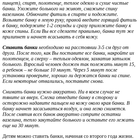
пинцет), спирт, полотенце, теплое одеяло и сухие чистые
банки. Уложите больного на живот, смажьте спину
вазелином. Обмочите фитиль в спирте и подожгите.
Возьмите банку в левую руку, правой введите горящий фитиль
в банку, подержите 1-2 секунды и сразу приложите банку к
коже спины. Если Вы все сделаете правильно, банка тут же
прилипнет и начнет всасывать в себя кожу.
Ставить банки
необходимо на расстоянии 3-5 см друг от
друга. После того, как Вы поставите все банки, накройте их
полотенцем, а сверху – теплым одеялом, захватив затылок
больного. Взрослый человек должен так полежать минут 15,
а ребенок – не больше 10 минут. Через 5 минут после
установки проверьте, хорошо ли держатся банки на спине.
Если некоторые отвалились, поставьте снова.
Снимать банки нужно аккуратно. Ни в коем случае не
тяните их вверх. Слегка отведите банку в сторону и
осторожно надавите пальцем на кожу около края банки. В
банку начнет засасываться воздух, и она легко снимется.
После снятия всех банок аккуратно сотрите остатки
вазелина, тепло закутайте больного и оставьте его лежать
еще на 30 минут.
Детям можно ставить банки, начиная со второго года жизни.