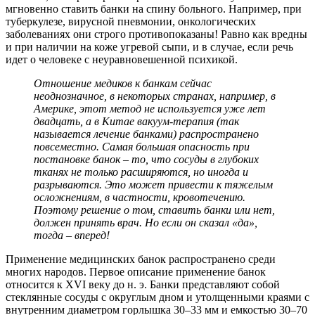
мгновенно ставить банки на спину больного. Например, при
туберкулезе, вирусной пневмонии, онкологических
заболеваниях они строго противопоказаны! Равно как вредны
и при наличии на коже угревой сыпи, и в случае, если речь
идет о человеке с неуравновешенной психикой.
Отношение медиков к банкам сейчас
неоднозначное, в некоторых странах, например, в
Америке, этот метод не используется уже лет
двадцать, а в Китае вакуум-терапия (так
называется лечение банками) распространено
повсеместно. Самая большая опасность при
постановке банок – то, что сосуды в глубоких
тканях не только расширяются, но иногда и
разрываются. Это может привести к тяжелым
осложнениям, в частности, кровотечению.
Поэтому решение о том, ставить банки или нет,
должен принять врач. Но если он сказал «да»,
тогда – вперед!
Применение медицинских банок распространено среди
многих народов. Первое описание применение банок
относится к XVI веку до н. э. Банки представляют собой
стеклянные сосуды с округлым дном и утолщенными краями с
внутренним диаметром горлышка 30–33 мм и емкостью 30–70