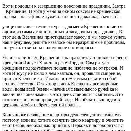
Вот и подошли к завершению новогодние праздники. Завтра
– Крещение. И хотя у меня за окном совсем не крещенская
погода – на асфальте лужи от ночного дождика, значит, на
улице плюсовая температура – для меня Крещение остается
одним из самых таинственных и загадочных праздников. В
этот день Вселенная приоткрывает завесу и мы можем узнать
наше будущее, решить казалось бы неразрешимые проблемы,
получить ответы на волнующие нас вопросы.
Если кто не знает, Крещение как праздник установлен в честь
крещения Иисуса Христа в реке Иордан. Сам ритуал
крещения подразумевает покаяние, избавление от грехов. И
хотя Иисусу не было в чем каяться, он, проявляя смирение,
принял Крещение от Иоанна и тем самым освятил собой
водное естество. С тех пор в день Крещения все мировые
воды, воды всей Земли – начиная с маленького ручейка и
заканчивая океанами – в этот день становятся святыми. Это
относится и к водопроводной воде. Не обязательно идти в
церковь, чтобы набрать святой воды….
Конечно же освящение квартиры дело священнослужителя,
поэтому, если вы хотите освятить свою квартиру и очистить
ее от бесов, необходимо прийти в Церковь и договориться с
настоятелем о том, чтобы священнослужители пришли к вам