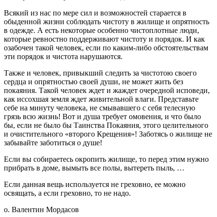
Всякий из нас по мере сил и возможностей старается в
обыденной жизни соблюдать чистоту в жилище и опрятность
в одежде. А есть некоторые особенно чистоплотные люди,
которые ревностно поддерживают чистоту и порядок. И как
озабочен такой человек, если по каким-либо обстоятельствам
эти порядок и чистота нарушаются.
Также и человек, привыкший следить за чистотою своего
сердца и опрятностью своей души, не может жить без
покаяния. Такой человек ждет и жаждет очередной исповеди,
как иссохшая земля ждет живительной влаги. Представьте
себе на минуту человека, не смывавшего с себя телесную
грязь всю жизнь! Вот и душа требует омовения, и что было
бы, если не было бы Таинства Покаяния, этого целительного
и очистительного «второго Крещения»! Заботясь о жилище не
забывайте заботиться о душе!
Если вы собираетесь окропить жилище, то перед этим нужно
прибрать в доме, вымыть все полы, вытереть пыль, …
Если данная вещь используется не греховно, ее можно
освящать, а если греховно, то не надо.
о. Валентин Мордасов