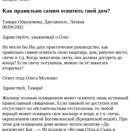
Как правильно самим освятить свой дом?
Тамара Образумова, Даугавпилс, Латвия
08/09/2002
Здравствуйте, уважаемый о.Олег.
Не могли бы Вы дать практическое руководство, как
правильно самим освятить свою квартиру, дом, рабочее место,
свечи и т.д. Когда зажигаешь свечу, она должна догореть до
конца? Если свечу потушишь, можно ли её зажигать
вторично?
Ответ отца Олега Моленко:
Здравствуй, Тамара!
Жилище полным освящением может освятить лишь истинный
православный священник. Если таковой не доступен или
отсутствует по обстоятельствам отступления, то любой
верный может освящать свое жилище и вещи, в т.ч. свечи,
окроплением святой Богоявленской (Крещенской водой). При
этом для освящения дома можно читать молитву «Да
воскреснет Бог…», 90 псалом и «Во имя Отца и Сына и