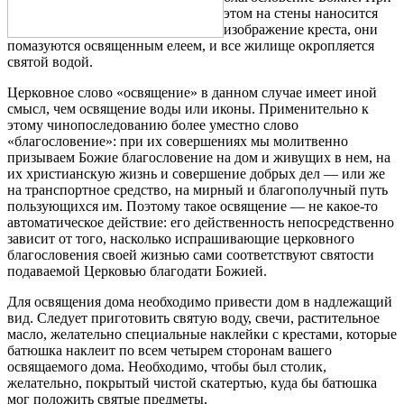
этом на стены наносится
изображение креста, они
помазуются освященным елеем, и все жилище окропляется
святой водой.
Церковное слово «освящение» в данном случае имеет иной
смысл, чем освящение воды или иконы. Применительно к
этому чинопоследованию более уместно слово
«благословение»: при их совершениях мы молитвенно
призываем Божие благословение на дом и живущих в нем, на
их христианскую жизнь и совершение добрых дел — или же
на транспортное средство, на мирный и благополучный путь
пользующихся им. Поэтому такое освящение — не какое-то
автоматическое действие: его действенность непосредственно
зависит от того, насколько испрашивающие церковного
благословения своей жизнью сами соответствуют святости
подаваемой Церковью благодати Божией.
Для освящения дома необходимо привести дом в надлежащий
вид. Следует приготовить святую воду, свечи, растительное
масло, желательно специальные наклейки с крестами, которые
батюшка наклеит по всем четырем сторонам вашего
освящаемого дома. Необходимо, чтобы был столик,
желательно, покрытый чистой скатертью, куда бы батюшка
мог положить святые предметы.