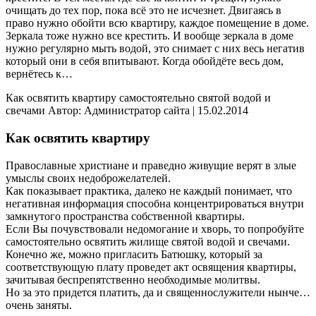
очищать до тех пор, пока всё это не исчезнет. Двигаясь в
право нужно обойти всю квартиру, каждое помещение в доме.
Зеркала тоже нужно все крестить. И вообще зеркала в доме
нужно регулярно мыть водой, это снимает с них весь негатив
который они в себя впитывают. Когда обойдёте весь дом,
вернётесь к…
Как освятить квартиру самостоятельно святой водой и
свечами Автор: Администратор сайта | 15.02.2014
Как освятить квартиру
Православные христиане и праведно живущие верят в злые
умыслы своих недоброжелателей.
Как показывает практика, далеко не каждый понимает, что
негативная информация способна концентрироваться внутри
замкнутого пространства собственной квартиры.
Если Вы почувствовали недомогание и хворь, то попробуйте
самостоятельно освятить жилище святой водой и свечами.
Конечно же, можно пригласить Батюшку, который за
соответствующую плату проведет акт освящения квартиры,
зачитывая беспрепятственно необходимые молитвы.
Но за это придется платить, да и священнослужители нынче…
очень заняты.