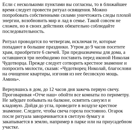
Если с несколькими пунктами вы согласны, то в ближайшее
время следует провести ритуал освящения. Можно
попробовать собственными силами уничтожить следы плохой
энергии, возобновить мир и лад в семье. Такой совсем не
сложен, но в своих действиях обязательно соблюдайте
последовательность.
Ритуал проводится по четвергам, исключая те, которые
попадают в большие праздники. Утром до 9 часов посетите
храм, приобретите 6 свечей. Три предназначены для дома, а
оставшиеся три необходимо поставить перед иконой Николая
Чудотворца. Прежде следует сотворить крестное знамение и
попросить милости, сказав: «Чудотворец Николай, благослови
на очищение квартиры, изгоняя из нее бесовскую мощь.
Аминь».
Вернувшись в дом, до 12 часов дня зажечь первую свечу.
Проговаривая «Отче наш» обойти все комнаты по периметру.
Не забудьте побывать на балконе, освятить санузел и
кладовую. Дойдя до угла, проведите в воздухе крестное
знамение. Следите, чтобы свеча горела постоянно. Огарок
после ритуала заворачивается в светлую бумагу и
закапывается в землю, например в парке или на приусадебном
участке.