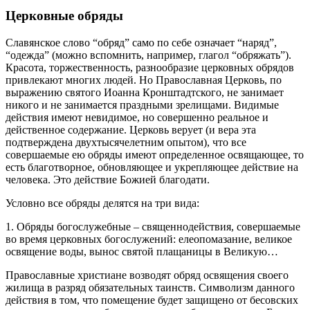
Церковные обряды
Славянское слово “обряд” само по себе означает “наряд”,
“одежда” (можно вспомнить, например, глагол “обряжать”).
Красота, торжественность, разнообразие церковных обрядов
привлекают многих людей. Но Православная Церковь, по
выражению святого Иоанна Кронштадтского, не занимает
никого и не занимается праздными зрелищами. Видимые
действия имеют невидимое, но совершенно реальное и
действенное содержание. Церковь верует (и вера эта
подтверждена двухтысячелетним опытом), что все
совершаемые ею обряды имеют определенное освящающее, то
есть благотворное, обновляющее и укрепляющее действие на
человека. Это действие Божией благодати.
Условно все обряды делятся на три вида:
1. Обряды богослужебные – священнодействия, совершаемые
во время церковных богослужений: елеопомазание, великое
освящение воды, вынос святой плащаницы в Великую…
Православные христиане возводят обряд освящения своего
жилища в разряд обязательных таинств. Символизм данного
действия в том, что помещение будет защищено от бесовских