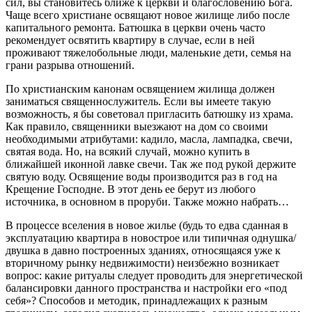
сил, вы становитесь ближе к церкви и благословению Бога.
Чаще всего христиане освящают новое жилище либо после
капитального ремонта. Батюшка в церкви очень часто
рекомендует освятить квартиру в случае, если в ней
проживают тяжелобольные люди, маленькие дети, семья на
грани разрыва отношений.
По христианским канонам освящением жилища должен
заниматься священнослужитель. Если вы имеете такую
возможность, я бы советовал пригласить батюшку из храма.
Как правило, священники выезжают на дом со своими
необходимыми атрибутами: кадило, масла, лампадка, свечи,
святая вода. Но, на всякий случай, можно купить в
ближайшей иконной лавке свечи. Так же под рукой держите
святую воду. Освящение воды производится раз в год на
Крещение Господне. В этот день ее берут из любого
источника, в основном в проруби. Также можно набрать…
В процессе вселения в новое жилье (будь то едва сданная в
эксплуатацию квартира в новострое или типичная однушка/
двушка в давно построенных зданиях, относящаяся уже к
вторичному рынку недвижимости) неизбежно возникает
вопрос: какие ритуалы следует проводить для энергетической
балансировки данного пространства и настройки его «под
себя»? Способов и методик, принадлежащих к разным