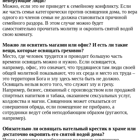
неверующие люди?
Можно, если это не приведет к семейному конфликту. Если
же часть семьи категорически против освящения дома, то вера
одного из членов семьи не должна становиться причиной
семейного раздора. В этом случае можно будет
самостоятельно прочитать молитву и окропить святой водой
свою комнату.
Можно ли освятить магазин или офис? И есть ли такие
вещи, которые освящать греховно?
Место, где человек трудится и проводит большую часть
времени освящать можно и нужно. Если освящается,
например, офис, это означает, что трудящиеся там люди своей
общей молитвой показывают, что их среда и место их труда –
это территория Бога и злу здесь места быть не должно.
Освящать нельзя всего того, что служит злу и греху.
Например, бизнес, связанный с производством или продажей
спиртных напитков и табака, оказанием сексуальных услуг,
колдовства и магии. Священник может отказаться от
совершения обряда, если помещение не прибрано, а
сотрудники ведут себя неподобающим образом (ругаются,
например).
Обязательно ли освящать нательный крестик в храме или
достаточно окропить его святой водой дома?
Иконы и крестные изображения подлежат освящению