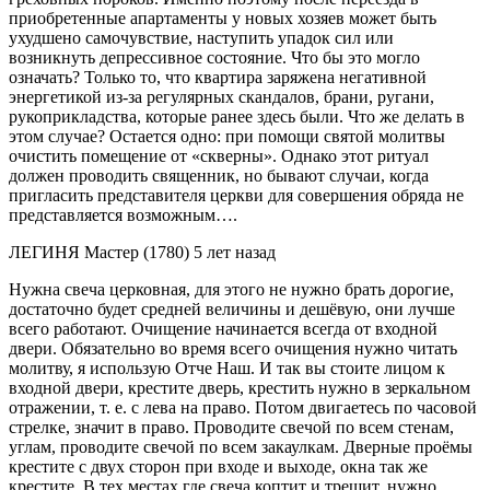
приобретенные апартаменты у новых хозяев может быть
ухудшено самочувствие, наступить упадок сил или
возникнуть депрессивное состояние. Что бы это могло
означать? Только то, что квартира заряжена негативной
энергетикой из-за регулярных скандалов, брани, ругани,
рукоприкладства, которые ранее здесь были. Что же делать в
этом случае? Остается одно: при помощи святой молитвы
очистить помещение от «скверны». Однако этот ритуал
должен проводить священник, но бывают случаи, когда
пригласить представителя церкви для совершения обряда не
представляется возможным….
ЛЕГИНЯ Мастер (1780) 5 лет назад
Нужна свеча церковная, для этого не нужно брать дорогие,
достаточно будет средней величины и дешёвую, они лучше
всего работают. Очищение начинается всегда от входной
двери. Обязательно во время всего очищения нужно читать
молитву, я использую Отче Наш. И так вы стоите лицом к
входной двери, крестите дверь, крестить нужно в зеркальном
отражении, т. е. с лева на право. Потом двигаетесь по часовой
стрелке, значит в право. Проводите свечой по всем стенам,
углам, проводите свечой по всем закаулкам. Дверные проёмы
крестите с двух сторон при входе и выходе, окна так же
крестите. В тех местах где свеча коптит и трещит, нужно