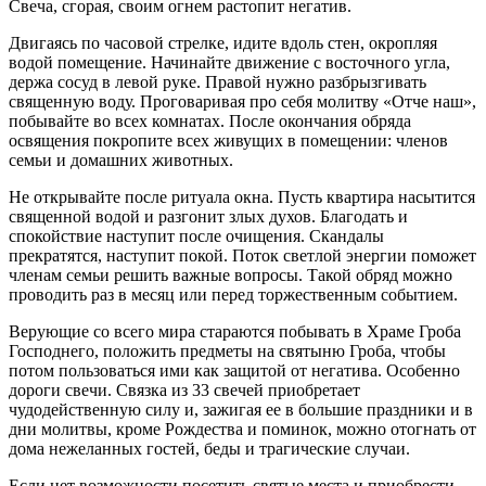
Свеча, сгорая, своим огнем растопит негатив.
Двигаясь по часовой стрелке, идите вдоль стен, окропляя
водой помещение. Начинайте движение с восточного угла,
держа сосуд в левой руке. Правой нужно разбрызгивать
священную воду. Проговаривая про себя молитву «Отче наш»,
побывайте во всех комнатах. После окончания обряда
освящения покропите всех живущих в помещении: членов
семьи и домашних животных.
Не открывайте после ритуала окна. Пусть квартира насытится
священной водой и разгонит злых духов. Благодать и
спокойствие наступит после очищения. Скандалы
прекратятся, наступит покой. Поток светлой энергии поможет
членам семьи решить важные вопросы. Такой обряд можно
проводить раз в месяц или перед торжественным событием.
Верующие со всего мира стараются побывать в Храме Гроба
Господнего, положить предметы на святыню Гроба, чтобы
потом пользоваться ими как защитой от негатива. Особенно
дороги свечи. Связка из 33 свечей приобретает
чудодейственную силу и, зажигая ее в большие праздники и в
дни молитвы, кроме Рождества и поминок, можно отогнать от
дома нежеланных гостей, беды и трагические случаи.
Если нет возможности посетить святые места и приобрести