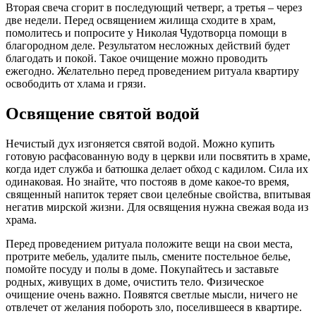
Вторая свеча сгорит в последующий четверг, а третья – через
две недели. Перед освящением жилища сходите в храм,
помолитесь и попросите у Николая Чудотворца помощи в
благородном деле. Результатом несложных действий будет
благодать и покой. Такое очищение можно проводить
ежегодно. Желательно перед проведением ритуала квартиру
освободить от хлама и грязи.
Освящение святой водой
Нечистый дух изгоняется святой водой. Можно купить
готовую расфасованную воду в церкви или посвятить в храме,
когда идет служба и батюшка делает обход с кадилом. Сила их
одинаковая. Но знайте, что постояв в доме какое-то время,
священный напиток теряет свои целебные свойства, впитывая
негатив мирской жизни. Для освящения нужна свежая вода из
храма.
Перед проведением ритуала положите вещи на свои места,
протрите мебель, удалите пыль, смените постельное белье,
помойте посуду и полы в доме. Покупайтесь и заставьте
родных, живущих в доме, очистить тело. Физическое
очищение очень важно. Появятся светлые мысли, ничего не
отвлечет от желания побороть зло, поселившееся в квартире.