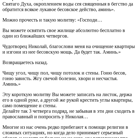
Святаго Духа, окроплением воды сея священныя в бегство да
обратится всякое лукавое бесовское действо, аминь».
Можно прочесть и такую молитву: «Господи…
Вы можете освятить свое жилище абсолютно бесплатно в
один из ближайших четвергов.
Чудотворец Николай, благослови меня на очищение квартиры
и изгони из нее бесовскую мощь. Да будет так. Аминь.»
Возвращаетесь назад.
Чищу угол, чищу пол, чищу потолок и стены. Гоню бесов,
гоню зависть. Жгу свечой болезни, хвори и несчастья.
Аминь.»
Эту короткую молитву Вы можете записать на листок, держа
его в одной руке, а другой же рукой крестить углы квартиры,
само помещение и стены.
Делайте так 3 четверга подряд, не забывая в эти дни сходить в
православный и попросить у Николая…
Многие из нас очень редко прибегают к помощи религии в
сложных ситуациях, но когда дело принимает серьезный