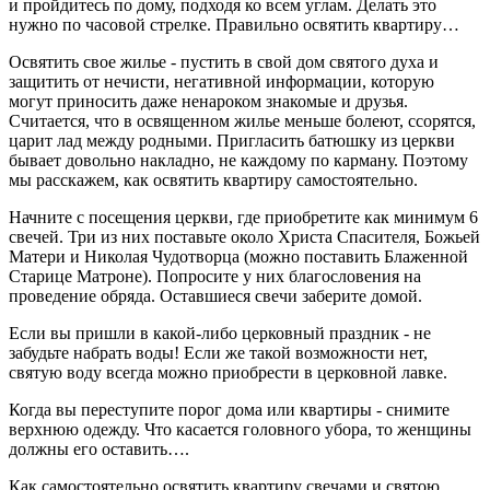
и пройдитесь по дому, подходя ко всем углам. Делать это
нужно по часовой стрелке. Правильно освятить квартиру…
Освятить свое жилье - пустить в свой дом святого духа и
защитить от нечисти, негативной информации, которую
могут приносить даже ненароком знакомые и друзья.
Считается, что в освященном жилье меньше болеют, ссорятся,
царит лад между родными. Пригласить батюшку из церкви
бывает довольно накладно, не каждому по карману. Поэтому
мы расскажем, как освятить квартиру самостоятельно.
Начните с посещения церкви, где приобретите как минимум 6
свечей. Три из них поставьте около Христа Спасителя, Божьей
Матери и Николая Чудотворца (можно поставить Блаженной
Старице Матроне). Попросите у них благословения на
проведение обряда. Оставшиеся свечи заберите домой.
Если вы пришли в какой-либо церковный праздник - не
забудьте набрать воды! Если же такой возможности нет,
святую воду всегда можно приобрести в церковной лавке.
Когда вы переступите порог дома или квартиры - снимите
верхнюю одежду. Что касается головного убора, то женщины
должны его оставить….
Как самостоятельно освятить квартиру свечами и святою