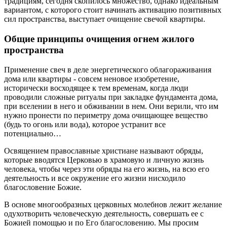
традициям, сегодня скопилось множество, однако идеальным
вариантом, с которого стоит начинать активацию позитивных
сил пространства, выступает очищение свечой квартиры.
Общие принципы очищения огнем жилого
пространства
Применение свеч в деле энергетического облагораживания
дома или квартиры - совсем неновое изобретение,
исторически восходящее к тем временам, когда люди
проводили сложные ритуалы при закладке фундамента дома,
при вселении в него и обживании в нем. Они верили, что им
нужно пронести по периметру дома очищающее вещество
(будь то огонь или вода), которое устранит все
потенциально…
Освящением православные христиане называют обряды,
которые вводятся Церковью в храмовую и личную жизнь
человека, чтобы через эти обряды на его жизнь, на всю его
деятельность и все окружение его жизни нисходило
благословение Божие.
В основе многообразных церковных молебнов лежит желание
одухотворить человеческую деятельность, совершать ее с
Божией помощью и по Его благословению. Мы просим