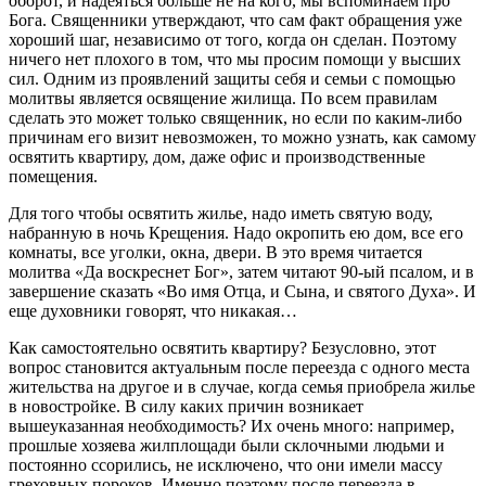
оборот, и надеяться больше не на кого, мы вспоминаем про
Бога. Священники утверждают, что сам факт обращения уже
хороший шаг, независимо от того, когда он сделан. Поэтому
ничего нет плохого в том, что мы просим помощи у высших
сил. Одним из проявлений защиты себя и семьи с помощью
молитвы является освящение жилища. По всем правилам
сделать это может только священник, но если по каким-либо
причинам его визит невозможен, то можно узнать, как самому
освятить квартиру, дом, даже офис и производственные
помещения.
Для того чтобы освятить жилье, надо иметь святую воду,
набранную в ночь Крещения. Надо окропить ею дом, все его
комнаты, все уголки, окна, двери. В это время читается
молитва «Да воскреснет Бог», затем читают 90-ый псалом, и в
завершение сказать «Во имя Отца, и Сына, и святого Духа». И
еще духовники говорят, что никакая…
Как самостоятельно освятить квартиру? Безусловно, этот
вопрос становится актуальным после переезда с одного места
жительства на другое и в случае, когда семья приобрела жилье
в новостройке. В силу каких причин возникает
вышеуказанная необходимость? Их очень много: например,
прошлые хозяева жилплощади были склочными людьми и
постоянно ссорились, не исключено, что они имели массу
греховных пороков. Именно поэтому после переезда в