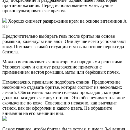
зуд, покраснение и раздражение, однако имеет некоторые
противопоказания. Перед использованием мази, лучше
проконсультироваться с врачом.
Хорошо снимает раздражение крем на основе витаминов A
и F.
Предпочтительно выбирать гель после бритья на основе
ромашки, календулы или алоэ. Они лучше всего успокаивают
кожу. Поможет в такой ситуации и мазь на основе пероксида
бензола.
Можно воспользоваться некоторыми народными рецептами.
Успокоят кожу и снимут раздражение примочки с
применением настоя ромашки, мяты или берёзовых почек.
Немаловажно, правильно подобрать станок. Предпочтение
необходимо отдавать бритве, которая состоит из нескольких
лезвий. Обязательно наличие гелевых прокладок , которые
должны находиться с двух сторон. Это обеспечивает плавное
скольжение по коже. Совершенно неважно, как выглядит
станок, как он оформлен и какого цвета. Не обращайте
внимания на его внешний вид.
Самое главное, чтобы бритва была острая, и имела 3-4 лезвия.