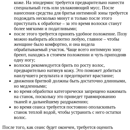
коже. На эпидермис требуется предварительно нанести
специальный гель или увлажняющий мусс. После
нанесения средства для бритья интимной зоны требуется
подождать несколько минут и только после этого
приступать к обработке – за это время волоски станут
более мягкими и податливыми;
после этого требуется принять удобное положение. Позу
можно выбирать абсолютно любую, главное – чтобы
женщине было комфортно, и она видела
обрабатываемый участок. Чаще всего интимную зону
бреют, находясь в стоячем положении и чуть приподняв
одну ногу;
волоски рекомендуется брить по росту волос,
предварительно натянув кожу. Это поможет добиться
наилучшего результата и предотвратит врастание;
движения бритвой должны быть достаточно длинными,
но медленными;
во время обработки категорически запрещено нажимать
на станок, поскольку это приведет травмированию
тканей и дальнейшему раздражению;
во время сеанса требуется постоянно ополаскивать
станок теплой водой, чтобы устранить с него остатки
волос.
После того, как сеанс будет окончен, требуется оценить