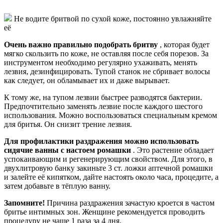
Не водите бритвой по сухой коже, постоянно увлажняйте
её
Очень важно правильно подобрать бритву
, которая будет
мягко скользить по коже, не оставляя после себя порезов. За
инструментом необходимо регулярно ухаживать, менять
лезвия, дезинфицировать. Тупой станок не сбривает волосы
как следует, он обламывает их и даже вырывает.
К тому же, на тупом лезвии быстрее разводятся бактерии.
Предпочтительно заменять лезвие после каждого шестого
использования. Можно воспользоваться специальным кремом
для бритья. Он снизит трение лезвия.
Для профилактики раздражения можно использовать
сидячие ванны с настоем ромашки
. Это растение обладает
успокаивающим и регенерирующим свойством. Для этого, в
двухлитровую банку закиньте 3 ст. ложки аптечной ромашки
и залейте её кипятком, дайте настоять около часа, процедите, а
затем добавьте в тёплую ванну.
Запомните!
Причина раздражения зачастую кроется в частом
бритье интимных зон. Женщине рекомендуется проводить
процедуру не чаще 1 раза за 4 дня.