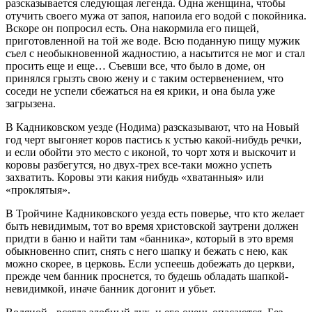
разсказывается следующая легенда. Одна женщина, чтобы
отучить своего мужа от запоя, напоила его водой с покойника.
Вскоре он попросил есть. Она накормила его пищей,
приготовленной на той же воде. Всю поданную пищу мужик
съел с необыкновенной жадностию, а насытится не мог и стал
просить еще и еще… Съевши все, что было в доме, он
принялся грызть свою жену и с таким остервенением, что
соседи не успели сбежаться на ея крики, и она была уже
загрызена.
В Кадниковском уезде (Нодима) разсказывают, что на Новый
год черт выгоняет коров пастись к устью какой-нибудь речки,
и если обойти это место с иконой, то чорт хотя и выскочит и
коровы разбегутся, но двух-трех все-таки можно успеть
захватить. Коровы эти какия нибудь «хватанныя» или
«проклятыя».
В Тройчине Кадниковского уезда есть поверье, что кто желает
быть невидимым, тот во время христовской заутрени должен
придти в баню и найти там «банника», который в это время
обыкновенно спит, снять с него шапку и бежать с нею, как
можно скорее, в церковь. Если успеешь добежать до церкви,
прежде чем банник проснется, то будешь обладать шапкой-
невидимкой, иначе банник догонит и убьет.