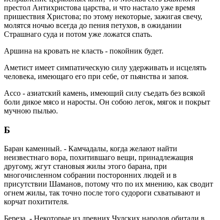
престол Антихристова царства, и что настало уже время
пришествия Христова; по этому некоторые, зажигая свечу,
молятся ночью всегда до пения петухов, в ожидании
Страшнаго суда и потом уже ложатся спать.
Аршина на кровать не класть - покойник будет.
Аметист имеет симпатическую силу удерживать и исцелять
человека, имеющаго его при себе, от пьянства и запоя.
Ассо - азиатский камень, имеющий силу съедать без всякой
боли дикое мясо и наросты. Он собою легок, мягок и покрыт
мучною пылью.
Б
Баран каменный. - Камчадалы, когда желают найти
неизвестнаго вора, похитившаго вещи, принадлежащия
другому, жгут становыя жилы этого барана, при
многочисленном собрании посторонних людей и в
присутствии Шаманов, потому что по их мнению, как сводит
огнем жилы, так точно после того судороги схватывают и
корчат похитителя.
Береза. - Некоторые из древних Чудских народов обитали в