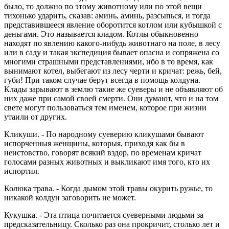
было, то должно по этому животному или по этой вещи
тихонько ударить, сказав: аминь, аминь, разсыпься, и тогда
представившееся явление оборотится котлом или кубышкой с
деньгами. Это называется кладом. Котлы обыкновенно
находят по явлению какого-нибудь животнаго на поле, в лесу
или в саду и такая экспедиция бывает опасна и сопряжена со
многими страшными представлениями, ибо в то время, как
вынимают котел, выбегают из лесу черти и кричат: режь, бей,
губи! При таком случае берут всегда в помощь колдуна.
Клады зарывают в землю такие же суеверы и не объявляют об
них даже при самой своей смерти. Они думают, что и на том
свете могут пользоваться тем именем, которое при жизни
утаили от других.
Кликуши. - По народному суеверию кликушами бывают
испорченныя женщины, которыя, приходя как бы в
неистовство, говорят всякий вздор, по временам кричат
голосами разных животных и выкликают имя того, кто их
испортил.
Колюка трава. - Когда дымом этой травы окурить ружье, то
никакой колдун заговорить не может.
Кукушка. - Эта птица почитается суеверными людьми за
предсказательницу. Сколько раз она прокричит, столько лет и