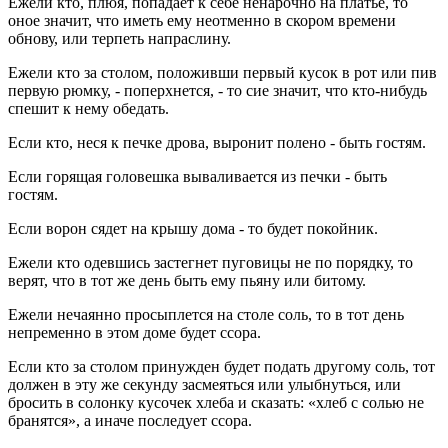
Ежели кто, плюя, попадает к себе ненарочно на платье, то
оное значит, что иметь ему неотменно в скором времени
обнову, или терпеть напраслину.
Ежели кто за столом, положивши первый кусок в рот или пив
первую рюмку, - поперхнется, - то сие значит, что кто-нибудь
спешит к нему обедать.
Если кто, неся к печке дрова, выронит полено - быть гостям.
Если горящая головешка вываливается из печки - быть
гостям.
Если ворон сядет на крышу дома - то будет покойник.
Ежели кто одевшись застегнет пуговицы не по порядку, то
верят, что в тот же день быть ему пьяну или битому.
Ежели нечаянно просыплется на столе соль, то в тот день
непременно в этом доме будет ссора.
Если кто за столом принужден будет подать другому соль, тот
должен в эту же секунду засмеяться или улыбнуться, или
бросить в солонку кусочек хлеба и сказать: «хлеб с солью не
бранятся», а иначе последует ссора.