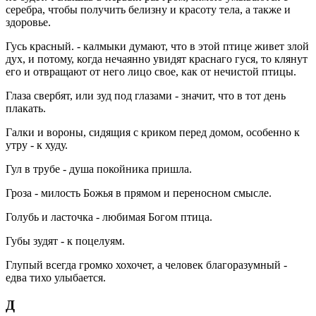
серебра, чтобы получить белизну и красоту тела, а также и
здоровье.
Гусь красный. - калмыки думают, что в этой птице живет злой
дух, и потому, когда нечаянно увидят краснаго гуся, то клянут
его и отвращают от него лицо свое, как от нечистой птицы.
Глаза свербят, или зуд под глазами - значит, что в тот день
плакать.
Галки и вороны, сидящия с криком перед домом, особенно к
утру - к худу.
Гул в трубе - душа покойника пришла.
Гроза - милость Божья в прямом и переносном смысле.
Голубь и ласточка - любимая Богом птица.
Губы зудят - к поцелуям.
Глупый всегда громко хохочет, а человек благоразумный -
едва тихо улыбается.
Д