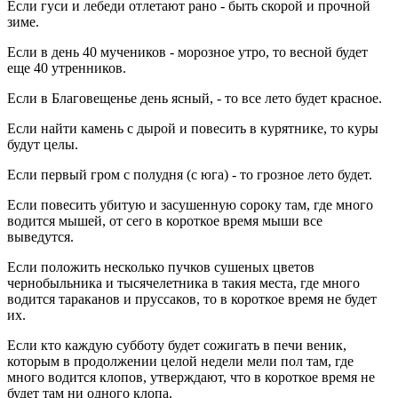
Если гуси и лебеди отлетают рано - быть скорой и прочной
зиме.
Если в день 40 мучеников - морозное утро, то весной будет
еще 40 утренников.
Если в Благовещенье день ясный, - то все лето будет красное.
Если найти камень с дырой и повесить в курятнике, то куры
будут целы.
Если первый гром с полудня (с юга) - то грозное лето будет.
Если повесить убитую и засушенную сороку там, где много
водится мышей, от сего в короткое время мыши все
выведутся.
Если положить несколько пучков сушеных цветов
чернобыльника и тысячелетника в такия места, где много
водится тараканов и пруссаков, то в короткое время не будет
их.
Если кто каждую субботу будет сожигать в печи веник,
которым в продолжении целой недели мели пол там, где
много водится клопов, утверждают, что в короткое время не
будет там ни одного клопа.