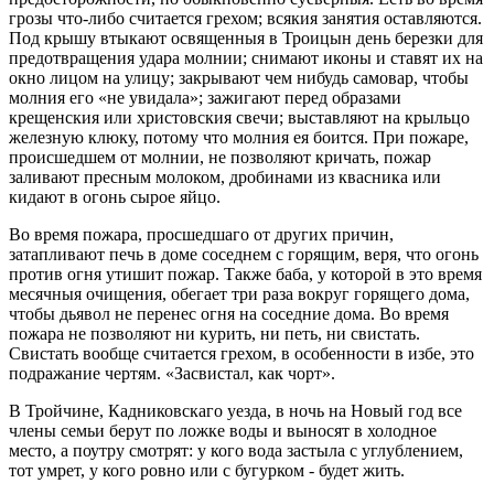
грозы что-либо считается грехом; всякия занятия оставляются.
Под крышу втыкают освященныя в Троицын день березки для
предотвращения удара молнии; снимают иконы и ставят их на
окно лицом на улицу; закрывают чем нибудь самовар, чтобы
молния его «не увидала»; зажигают перед образами
крещенския или христовския свечи; выставляют на крыльцо
железную клюку, потому что молния ея боится. При пожаре,
происшедшем от молнии, не позволяют кричать, пожар
заливают пресным молоком, дробинами из квасника или
кидают в огонь сырое яйцо.
Во время пожара, просшедшаго от других причин,
затапливают печь в доме соседнем с горящим, веря, что огонь
против огня утишит пожар. Также баба, у которой в это время
месячныя очищения, обегает три раза вокруг горящего дома,
чтобы дьявол не перенес огня на соседние дома. Во время
пожара не позволяют ни курить, ни петь, ни свистать.
Свистать вообще считается грехом, в особенности в избе, это
подражание чертям. «Засвистал, как чорт».
В Тройчине, Кадниковскаго уезда, в ночь на Новый год все
члены семьи берут по ложке воды и выносят в холодное
место, а поутру смотрят: у кого вода застыла с углублением,
тот умрет, у кого ровно или с бугурком - будет жить.