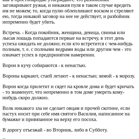
заговаривают ружья, и никакия пуля в таком случае вредить
им не можем; то, когда пулю облеиливают воском и стреляют
ею, тогда никакой заговор на нее не действует, и разбойник
непременно будет убить.
Встреча. - Когда покойник, женщина, девица, свинья или
лысая лошадь попадаются первые на встречу, в этот день
успеха ожидать не должно; если кто встретится с чем-нибудь
полным, т. е. с полными ведрами воды или другим чем - это
означает успех в предпринятом намерении.
Ворон в кучу собираются - к ненастью.
Вороны каркают, стаей летают - к ненастью; зимой - к морозу.
Ворон когда прилетит и сядет на кровле дома и будет кричать
- то знаменует, что непременно в том доме умереть кому-
нибудь скоро должно.
Волк никакого зла не сделает овцам и прочей скотине, если
пастух носит при себе имя святого Василия, написанное на
бумажке и привязанное на верху его посоха.
В дорогу отъезжай - во Вторник, либо в Субботу.