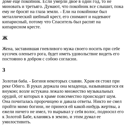
доме еще покойник. Если умерли двое в один год, то не
миновать и третьяго. Думают, что покойник все слышит, пока
ему не бросят на глаза земли. - Ели на покойнике был
металлический шейный крест, его снимают и надевают
кипарисный, потому что Спаситель был распят на
кипарисном кресте.
Ж
Жена, заставившая гневливого мужа своего носить при себе
кусочек оленьего рога, будет иметь удовольствие видеть его
постоянно в добром с собою согласии.
З
Золотая баба. - Богиня некоторых славян. Храм ея стоял при
реке Обиго. В руках держала она младенца, называвшагося ея
внукою; возле истукана лежало множество музыкальных
орудий, от которых в храме повсеместно происходит шум.
Она почиталась пророчицею и давала ответы. Никто не смел
пройти мимо богини, не принеся ей какой-нибудь жертвы, а
ежели ничего не имел, то вырывал у себя волос, подносил его
к Золотой Бабе, кланяясь в землю, и этим думал ее
умилостивить.