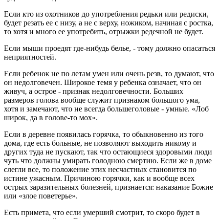
Если кто из охотников до употребления редьки или редиски,
будет резать ее с низу, а не с верху, ножиком, начиная с ростка,
то хотя и много ее употребить, отрыжки редечной не будет.
Если мыши проедят где-нибудь белье, - тому должно опасаться
неприятностей.
Если ребенок не по летам умен или очень резв, то думают, что
он недолговечен. Широкое темя у ребенка означает, что он
живуч, а острое - признак недолговечности. Больших
размеров голова вообще служит признаком большого ума,
хотя и замечают, что не всегда большеголовые - умные. «Лоб
широк, да в голове-то мох».
Если в деревне появилась горячка, то обыкновенно из того
дома, где есть больные, не позволяют выходить никому и
других туда не пускают, так что остающиеся здоровыми люди
чуть что должны умирать голодною смертию. Если же в доме
слегли все, то положение этих несчастных становится по
истине ужасным. Причиною горячки, как и вообще всех
острых заразительных болезней, признается: наказание Божие
или «злое поветерье».
Есть примета, что если умерший смотрит, то скоро будет в