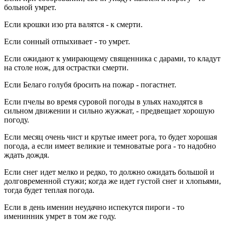
больной умрет.
Если крошки изо рта валятся - к смерти.
Если сонный отпыхивает - то умрет.
Если ожидают к умирающему священника с дарами, то кладут
на столе нож, для острастки смерти.
Если Белаго голубя бросить на пожар - погастнет.
Если пчелы во время суровой погоды в ульях находятся в
сильном движении и сильно жужжат, - предвещает хорошую
погоду.
Если месяц очень чист и крутые имеет рога, то будет хорошая
погода, а если имеет великие и темноватые рога - то надобно
ждать дождя.
Если снег идет мелко и редко, то должно ожидать большой и
долговременной стужи; когда же идет густой снег и хлопьями,
тогда будет теплая погода.
Если в день именин неудачно испекутся пироги - то
именинник умрет в том же году.