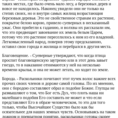
таких местах, где было очень мало лесу, а березовых дерев и
вовсе не находилось. Наконец увидели они не только на
степях своих, но и внутри самых жилищ возрастающия
березовыя деревья. Это не свойственное странам их растение,
покрытое белою корою, привело суеверных в несказанный
ужас. Они прибегли к гаданию, и волхвы их рассказали им,
что это предвещает завоевание их земель белым Царем,
потому что это растение переселилось к ним из его владений.
Легкомысленный народ, поверив этому предсказанию,
оставил свои города и жилища и перебрался в другия места.
Благовещение. - Суеверные утверждают, что когда птица
проспит благовещенскую заутреню или в этот день завьет
гнездо, то в наказание отнимаются у ней на несколько
времени крылья, и она не может летать, но ходит по земле.
Борода. - Раскольники почитают этот пучек волос важнее всех
прочих своих членов и дороже самой головы. По их мнению,
они с бородою составляют образ и подобие Божие. Глупцы не
размышляют о том, что Бог есть Дух, что плоть наша ни
малейшаго подобия Его составить не может и что если
представляют Его в образе человеческом, то это для того
только, чтобы Высочайшее Существо было как бы
осязательнее для наших земных чувств. Основываясь на таком
ложном и превратном понятии, раскольники готовы скорее