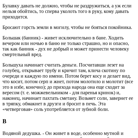
Булавку давать не должно, чтобы не раздружиться, а уж если
нельзя обойтись, то сперва уколоть того в руку, кому давать
приходится.
Бросают горсть земли в могилу, чтобы не бояться покойника.
Большак (банник) - живет исключительно в бане. Ходить
вечером или ночью в баню не только страшно, но и опасно,
так как банник - дух не добрый и может принести человеку
смертельный вред.
Большуха начинает считать деньги. Посчитавши лезет на
голубец, открывает трубу и кричит там, клича скотину по
очереди и каждую по имени. Потом берет косу и делает вид,
что косит, потом серп и жнет, потом молотило и молотит (все
это в избе, конечно); до прихода народа она еще сходит за
вересом (т. е. можжевельником - для паренья кринок) и,
наконец, начинает пахтать сметану. Возьмет соли, завернет ее
в тряпку, обмакнет в друзги и бросит в печь. Эта
«четверговая» соль употребляется от зубной боли.
В
Водяной дедушка. - Он живет в воде, особенно мутной и