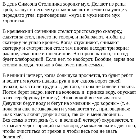
В день Симеона Столпника хоронят мух. Делают из репы
гроб, кладут в него муху и закапывают в землю на улице у
передняго угла, приговаривая: «муха к мухе идите мух
хоронить».
В крещенский сочельник стелют христовскую скатерку,
садятся за стол, ничего не говоря, и наблюдают, чтобы на
скатерку не упало крошек. Когда отужинают, снимают
скатерку и смотрят под стол; там иногда находят три зерна:
ржаное, ячменное и пшеничное. Это признак того, что год
будет хлебородный. Если нет, то наоборот. Вообще, зерна под
столом находят только в благочестивых семьях.
В великий четверг, когда большуха проснется, то будит ребят
и велит им кусать пальцы рук и ног сквозь ворот своей
рубахи, как это не трудно - для того, чтобы не болели пальцы.
Потом берет ведро, идет на колодезь и, принеся воду, опускает
в нее серебрушку (монету). Этою водой все умываются.
Девушки берут воду и бегут на хмельник «до вороны» (т. е.
пока она еще не закаркала) и умываются тут, приговаривая:
«как хмель любят добрыя люди, так бы и меня любили».
Вся семья в этот день (т. е. в великий четверг) окуривается, т.
е. шагает через горящий на сковороде можжевельник для того,
чтобы очиститься от грехов и чтобы весь год не знать
болезней.