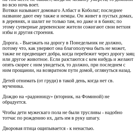
во всю ночь воет.
Вотяки называют домоваго Албаст и Кобольт; последнее
название дают ему также и немцы. Он живет в пустых домах,
в деревнях, и шалит не только там, но даже и в банях; по
этому суеверные деревенские жители сожигают свои ветхия
избы и другия строения.
Дорога. - Выезжать на дорогу в Понедельник не должно,
потому что, как уверяют она благополучна быть не может,
также не предвещает добра, когда перебежит через дорогу заяц
или другое животное. Если разстаются с кем нибудь и желают
опять скорее с ним увидеться, то должно, при последнем с
ним прощании, на возвратном пути домой, оглянуться назад.
Детей отнимать (от груди) в такой день, когда нет св.
мученика.
Дождю на «радонницу» (вторник, на Фоминой) не
обрадуется.
Чтобы дети мужескаго пола не были трусливы - надобно
тотчас по рождению их, дать им в руку шпагу.
Дворовая птица ощипывается - к ненастью.