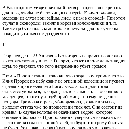
В Вологодском уезде в великий четверг ходят в лес кричать
для того, чтобы не было хищных зверей. Кричат: «волки,
медведи из слуха вон; зайцы, лисы к нам в огород!» При этом
стучат в сковороды, звонят в коровьи колокольчики и т. п.
Также гребутся пальцами в золе в печурке для того, чтобы
находить утиныя гнезда (для яиц).
Г
Георгиев день, 23 Апреля. - В этот день непременно должно
выгонять скотину в поле. Говорят, что кто в этот день заводит
шум, то уверяют, что того непременно убьет громом.
Гром. - Простолюдины говорят, что когда гром гремит, то это
Илия Пророк по небу ездит на огненной колеснице и пускает
стрелы в прогневавшего Бога дьявола, который тогда
старается укрыться, и, обращаясь в разные виды, особливо в
младенцев, просит у людей прибежища, но ему нигде нет
пощады. Громовая стрела, убив дьявола, уходит в землю,
выходит оттуда уже по прошествии трех лет. Она состоит из
кремня. В случае колотья ее окачивают водою, которою
обливают больнаго. Простолюдины уверяют, что ежели кто
часто или всегда ест гнилой хлеб, то будто тот грому бояться
не будет. Услышав в первый раз гром, зимою умываются с