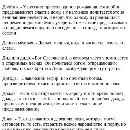
Двойни. - У русских простолюдинов рождающиеся двойни
предзнаменуют счастие дому, а у калмыков почитается это за
величайшее несчастие, и верят, что одному из родившихся
непременно должно будет умереть. Тоже самое предсказывают
и о родившемся в дурную погоду; но его иногда примиряют с
бесами.
Деньги медныя. - Деньги медныя, виденныя во сне, означают
слезы.
Дид или дидо. - Бог Славянский, о котором часто упоминается
в старинных песнях. Он почитался богом, отвращающим
любовь, так как брат его Лель - возбуждающим эту страсть.
Догода. - Славянский зефир. Его почитали богом,
производителем тихаго и приятнаго ветра и ясной погоды.
Дождь. - если кто отправляется в дорогу и в то время пойдет
дождь, то это означает благополучный путь; и вообще дождь,
при всяком предприятии, почитают за счастливое
предзнаменование.
Доки. - Так называются в деревнях люди, которые могут
отговорить, то есть, отвратить всякое чародейство и порчу, но
сами никакого чародейства производить не в силах.