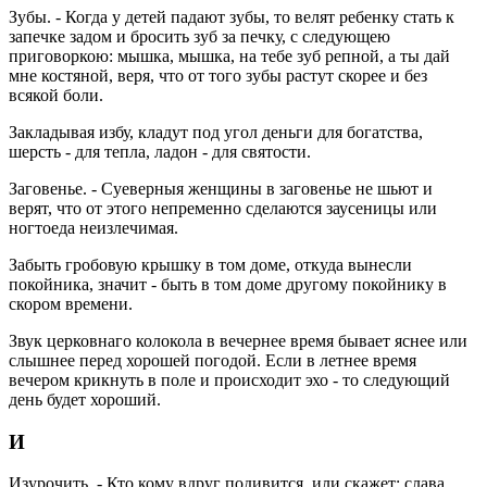
Зубы. - Когда у детей падают зубы, то велят ребенку стать к
запечке задом и бросить зуб за печку, с следующею
приговоркою: мышка, мышка, на тебе зуб репной, а ты дай
мне костяной, веря, что от того зубы растут скорее и без
всякой боли.
Закладывая избу, кладут под угол деньги для богатства,
шерсть - для тепла, ладон - для святости.
Заговенье. - Суеверныя женщины в заговенье не шьют и
верят, что от этого непременно сделаются заусеницы или
ногтоеда неизлечимая.
Забыть гробовую крышку в том доме, откуда вынесли
покойника, значит - быть в том доме другому покойнику в
скором времени.
Звук церковнаго колокола в вечернее время бывает яснее или
слышнее перед хорошей погодой. Если в летнее время
вечером крикнуть в поле и происходит эхо - то следующий
день будет хороший.
И
Изурочить. - Кто кому вдруг подивится, или скажет: слава