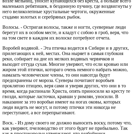
возле мельниц, уносит купающихся без креста, а больше всего
маленьких ребятишек, в бездонную пучину, где воздвигнуты у
него великолепные хрустальные чертоги, окруженные
стадами золотых и серебряных рыбок.
Волосы. - Остригая волосы, также и ногти, суеверные люди
берегут их в особом месте, и кладут с собою в гроб, веря, что
на том свете в каждом их волоске потребуют отчета.
Воробей водяной. - Эта птичка водится в Сибири и в других,
прилегающих к ней, местах. Она ныряет в самыя глубокия
реки, собирает на дне их мелких водяных червячков и
выходит оттуда сухая. Многие уверяют, что если кровью или
жиром этой птички, котораго очень немного набрать можно,
намазать человеческие члены, то они навсегда будут
предохранены от мороза. Суеверы почитают воробьев
проклятою птицею, веря сами и уверяя других, что они в то
время, когда распинали Христа, опять приносили ко кресту те
гвозди, которые ласточки, кравши у римлян, уносили. В
наказание за это воробьи имеют на ногах оковы, которых
люди видеть не могут, и потому птички эти никогда не
переступают, а все перепрыгивают.
Воск. - Из дому своего не должно выносить воску, потому что,
как уверяют, пчеловодство от этого будет не прибыльно. Так
как в простонародьи утверждают, что разбойники