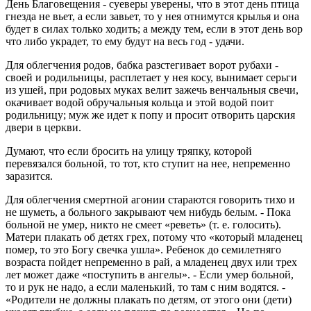
День Благовещения - суеверы уверены, что в этот день птица
гнезда не вьет, а если завьет, то у нея отнимутся крылья и она
будет в силах только ходить; а между тем, если в этот день вор
что либо украдет, то ему будут на весь год - удачи.
Для облегчения родов, бабка разстегивает ворот рубахи -
своей и родильницы, расплетает у нея косу, вынимает серьги
из ушей, при родовых муках велит зажечь венчальныя свечи,
окачивает водой обручальныя кольца и этой водой поит
родильницу; муж же идет к попу и просит отворить царския
двери в церкви.
Думают, что если бросить на улицу тряпку, которой
перевязался больной, то тот, кто ступит на нее, непременно
заразится.
Для облегчения смертной агонии стараются говорить тихо и
не шуметь, а больного закрывают чем нибудь белым. - Пока
больной не умер, никто не смеет «реветь» (т. е. голосить).
Матери плакать об детях грех, потому что «который младенец
помер, то это Богу свечка ушла». Ребенок до семилетняго
возраста пойдет непременно в рай, а младенец двух или трех
лет может даже «поступить в ангелы». - Если умер больной,
то и рук не надо, а если маленький, то там с ним водятся. -
«Родители не должны плакать по детям, от этого они (дети)