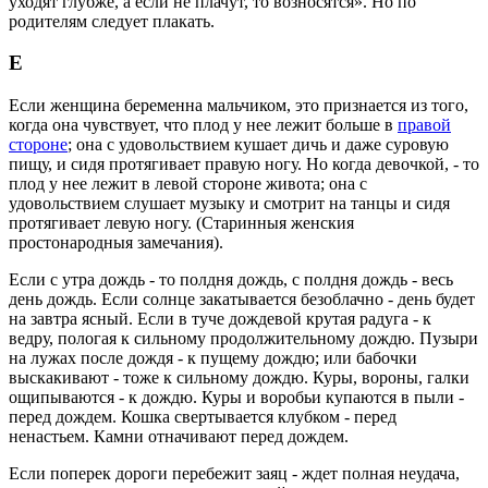
уходят глубже, а если не плачут, то возносятся». Но по
родителям следует плакать.
Е
Если женщина беременна мальчиком, это признается из того,
когда она чувствует, что плод у нее лежит больше в
правой
стороне
; она с удовольствием кушает дичь и даже суровую
пищу, и сидя протягивает правую ногу. Но когда девочкой, - то
плод у нее лежит в левой стороне живота; она с
удовольствием слушает музыку и смотрит на танцы и сидя
протягивает левую ногу. (Старинныя женския
простонародныя замечания).
Если с утра дождь - то полдня дождь, с полдня дождь - весь
день дождь. Если солнце закатывается безоблачно - день будет
на завтра ясный. Если в туче дождевой крутая радуга - к
ведру, пологая к сильному продолжительному дождю. Пузыри
на лужах после дождя - к пущему дождю; или бабочки
выскакивают - тоже к сильному дождю. Куры, вороны, галки
ощипываются - к дождю. Куры и воробьи купаются в пыли -
перед дождем. Кошка свертывается клубком - перед
ненастьем. Камни отначивают перед дождем.
Если поперек дороги перебежит заяц - ждет полная неудача,