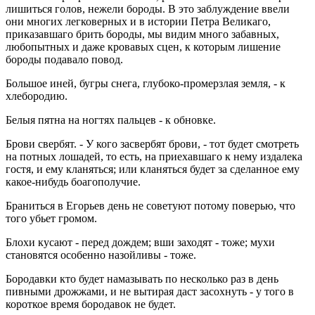
лишиться голов, нежели бороды. В это заблуждение ввели
они многих легковерных и в истории Петра Великаго,
приказавшаго брить бороды, мы видим много забавных,
любопытных и даже кровавых сцен, к которым лишение
бороды подавало повод.
Большое иней, бугры снега, глубоко-промерзлая земля, - к
хлебородию.
Белыя пятна на ногтях пальцев - к обновке.
Брови свербят. - У кого засвербят брови, - тот будет смотреть
на потных лошадей, то есть, на приехавшаго к нему издалека
гостя, и ему кланяться; или кланяться будет за сделанное ему
какое-нибудь боагополучие.
Браниться в Егорьев день не советуют потому поверью, что
того убьет громом.
Блохи кусают - перед дождем; вши заходят - тоже; мухи
становятся особенно назойливы - тоже.
Бородавки кто будет намазывать по несколько раз в день
пивными дрожжами, и не вытирая даст засохнуть - у того в
короткое время бородавок не будет.