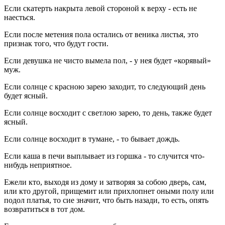
Если скатерть накрыта левой стороной к верху - есть не
наесться.
Если после метения пола остались от веника листья, это
признак того, что будут гости.
Если девушка не чисто вымела пол, - у нея будет «корявый»
муж.
Если солнце с красною зарею заходит, то следующий день
будет ясный.
Если солнце восходит с светлою зарею, то день, также будет
ясный.
Если солнце восходит в тумане, - то бывает дождь.
Если каша в печи выплывает из горшка - то случится что-
нибудь неприятное.
Ежели кто, выходя из дому и затворяя за собою дверь, сам,
или кто другой, прищемит или прихлопнет оными полу или
подол платья, то сие значит, что быть назади, то есть, опять
возвратиться в тот дом.