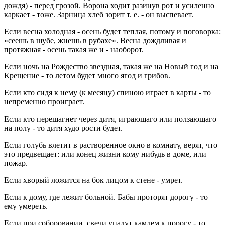
дождя) - перед грозой. Ворона ходит разинув рот и усиленно
каркает - тоже. Зарница хлеб зорит т. е. - он выспевает.
Если весна холодная - осень будет теплая, потому и поговорка:
«сеешь в шубе, жнешь в рубахе». Весна дождливая и
протяжная - осень такая же и - наоборот.
Если ночь на Рождество звездная, такая же на Новый год и на
Крещение - то летом будет много ягод и грибов.
Если кто сидя к нему (к месяцу) спиною играет в карты - то
непременно проиграет.
Если кто перешагнет через дитя, играющаго или ползающаго
на полу - то дитя худо рости будет.
Если голубь влетит в растворенное окно в комнату, верят, что
это предвещает: или конец жизни кому нибудь в доме, или
пожар.
Если хворый ложится на бок лицом к стене - умрет.
Если к дому, где лежит больной. Бабы проторят дорогу - то
ему умереть.
Если при соборовании, свечи упадут камлем к порогу - то