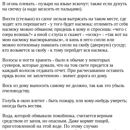
В огонь плевать - пузыри на языке вскочут; также если дунуть
на свечку (а надо загасить ее пальцами).
Вихти (стельки) из сапог нельзя вытрясать на таком месте, где
ходят: кто перешагнет - у того будет насмока; отлимить от себя
насмоку можно обманом; придешь к кому и спросишь: «чего с
озера возишь?» а иной с-глупа и скажет - «осоку» - «так вот на
мою насмоку высморкаешься», и кинь в него сопли или
можно потихоньку намазать сопли на скобу (дверную) суседу;
кто возьмется за скобу - к тому перейдет вся насмока.
Волосы и ногти хранить - было в обычае у некоторых
суеверов, которые думали, что на том свете придется за
каждый волосок отдавать отчет. При расчесывании оставить
прядь волос не заплетенною - значит дорога из дому.
Воск из дому выносить самому не должно, так как это убыль
пчеловодству.
Голубь в окно влетит - быть пожару, или кому-нибудь умереть;
иногда быть вестям.
Вода, которой обмывали покойника, считается верным
средством от запоя, но опасным. Даже кормят пищей,
приготовленной на этой воде. По этому случаю