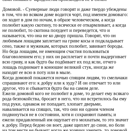
Домовой. - Суеверные люди говорят и даже твердо убеждены
в том, что во всяком доме водится чорт, под именем домоваго:
он ходит в дом по ночам, в образе человеческом, а когда
полюбит какую скотину, то всячески ее откармливает, а когда
не полюбит, то скотина похудеет и переведется, что и
называется, что она не ко двору пришла. Говорят, что он
любимым лошадям заплетает на гриве косы и подкладывает
сено, также и мужикам, которых полюбит, завивает бороды.
Но беда лошадям, не имеющим счастия пользоваться
благоволением его; у них он расплетает и почти выдергивает
всю гриву, и как будто бы подбивает их под ясли, отчего
лошадь поднимает в конюшне великий стук, иногда же
находят ее всю в поту или в мыле.
Когда домовой покажется ночью спящим людям, то смельчаки
спрашивают его: к добру или к худу? И он отвечает то или
другое, что и сбывается будто бы на самом деле.
Ежели домовой кого не полюбит в доме, то делает ему всякаго
рода безпокойства, бросает в него, что ни встретилось бы ему
под руки, однакож не попадает, хлопает дверьми,
наваливается на спящих, так, что они ни одним членом
подвинуться не в состоянии, хотя и сохраняют память; и
ежели придавленный им ощупает его мохнатым, то это значит
к добру. Перед бедою он воет, даже щиплет до сини, но боли
на том месте не бывает; когда же хозяину умереть, то домовой