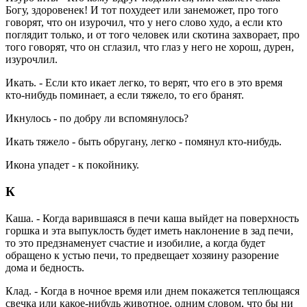
Богу, здоровенек! И тот похудеет или занеможет, про того
говорят, что он изурочил, что у него слово худо, а если кто
поглядит только, и от того человек или скотина захворает, про
того говорят, что он сглазил, что глаз у него не хорош, дурен,
изурочлил.
Икать. - Если кто икает легко, то верят, что его в это время
кто-нибудь поминает, а если тяжело, то его бранят.
Икнулось - по добру ли вспомянулось?
Икать тяжело - быть обругану, легко - помянул кто-нибудь.
Икона упадет - к покойнику.
К
Каша. - Когда варившаяся в печи каша выйдет на поверхность
горшка и эта выпуклость будет иметь наклонение в зад печи,
то это предзнаменует счастие и изобилие, а когда будет
обращено к устью печи, то предвещает хозяину разорение
дома и бедность.
Клад. - Когда в ночное время или днем покажется теплющаяся
свечка или какое-нибудь животное, одним словом, что бы ни