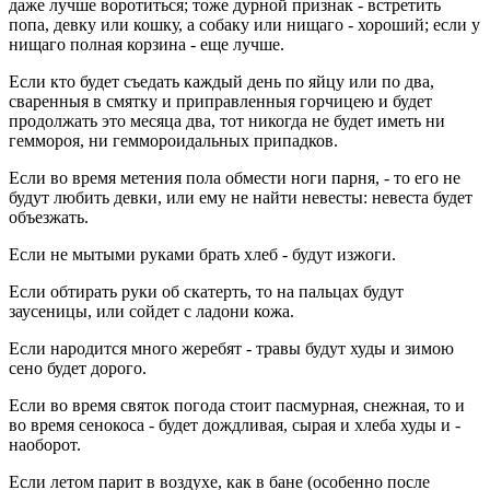
даже лучше воротиться; тоже дурной признак - встретить
попа, девку или кошку, а собаку или нищаго - хороший; если у
нищаго полная корзина - еще лучше.
Если кто будет съедать каждый день по яйцу или по два,
сваренныя в смятку и приправленныя горчицею и будет
продолжать это месяца два, тот никогда не будет иметь ни
геммороя, ни геммороидальных припадков.
Если во время метения пола обмести ноги парня, - то его не
будут любить девки, или ему не найти невесты: невеста будет
объезжать.
Если не мытыми руками брать хлеб - будут изжоги.
Если обтирать руки об скатерть, то на пальцах будут
заусеницы, или сойдет с ладони кожа.
Если народится много жеребят - травы будут худы и зимою
сено будет дорого.
Если во время святок погода стоит пасмурная, снежная, то и
во время сенокоса - будет дождливая, сырая и хлеба худы и -
наоборот.
Если летом парит в воздухе, как в бане (особенно после