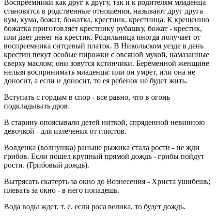
Воспреемники как друг к другу, так и к родителям младенца
становятся в родственные отношения, называют друг друга
кум, кума, божат, божатка, крестник, крестница. К крещению
божатка приготовляет крестнику рубашку, божат - крестик,
или дает денег на крестик. Родильница иногда получает от
воспреемника ситцевый платок. В Никольском уезде в день
крестин пекут особые пирожки с овсяной мукой, намазанные
сверху маслом; они зовутся кстинчики. Беременной женщине
нельзя воспринимать младенца: или он умрет, или она не
доносит, а если и доносит, то ея ребенок не будет жить.
Вступать с гордым в спор - все равно, что в огонь
подкладывать дров.
В старину опоясывали детей ниткой, спряденной невинною
девочкой - для излечения от глистов.
Волденка (волнушка) раньше рыжика стала рости - не жди
грибов. Если пошел крупный прямой дождь - грибы пойдут
рости. (Грибовый дождь).
Вытрясать скатерть за окно до Вознесения - Христа ушибешь;
плевать за окно - в него попадешь.
Вода воды ждет, т. е. если роса велика, то будет дождь.