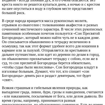
Водяной - всегда злобный дух, и его очень опасаются. Без
креста никто не решится купаться днем, а ночью и с крестом
на шее опуститься в воду в глубоком месте представляет
большой риск.
В среде народа вращается масса рукописных молитв,
отрывков из евангелия с толкованиями акафистов и разных
сочинений мистического характера. В числе этих рукописных
памятников особенным почетом пользуется «Сон Пресвятой
Богородицы», который можно найти чуть не в каждом доме.
Он списывается обыкновенно в тетрадку величиною в
осьмушку, так как этот формат удобнее всего для ношения в
кармане или за пазухой. Отправляется ли крестьянин в
дальнее путешествие, или идет из деревни по делам в город,
он обыкновенно прихватывает тетрадку с собою, если же в
суд, то сон пресвятой Богородицы берется обязательно,
«чтобы судьи были милосливы». Сон Богородицы кладут в
изголовье больным. Думают, что тот, кто спишет «сон
Богородицы» девять раз и раздаст девятерым, тот будет
«свят».
Всякия страшныя и гибельныя явления природы, как
выпадение града, ливни, бури, грозы и наводнения, считаются
- или наказанием, посылаемым от Бога, или делом дьявола. Во
время грозы, например, принимаются разныя
предосторожности, но обыкновенно суеверныя. Есть во время