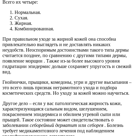
Всего их четыре:
Нормальная.
Сухая.
Жирная.
Комбинированная.
При правильном уходе за жирной кожей она способна
привлекательно выглядеть и не доставлять никаких
неудобств. Неоспоримым достоинствами такого типа дермы
считается
позднее, по сравнению с другими типами дермы,
появление морщин
. Также из-за более высокого уровня
гидратации эпидермис дольше сохраняет упругость и свежий
вид.
Гнойнички, прыщики, комедоны, угри и другие высыпания –
это всего лишь признак неграмотного ухода и подбора
косметических средств. Но уходу за кожей можно научиться.
Другое дело – если у вас патологическая жирность кожи,
характеризующаяся сальным видом, шелушением,
покраснением эпидермиса и обилием угревой сыпи или
прыщей. Такое состояние может свидетельствовать о
заболевании
себорейный дерматит
или
себорея
. Болезнь
требует медикаментозного лечения под наблюдением