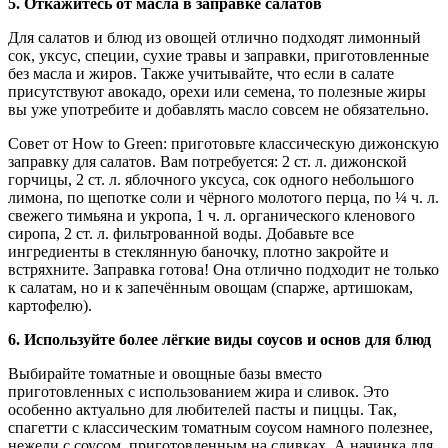
5. Откажитесь от масла в заправке салатов
Для салатов и блюд из овощей отлично подходят лимонный
сок, уксус, специи, сухие травы и заправки, приготовленные
без масла и жиров. Также учитывайте, что если в салате
присутствуют авокадо, орехи или семена, то полезные жиры
вы уже употребите и добавлять масло совсем не обязательно.
Совет от How to Green: приготовьте классическую дижонскую
заправку для салатов. Вам потребуется: 2 ст. л. дижонской
горчицы, 2 ст. л. яблочного уксуса, сок одного небольшого
лимона, по щепотке соли и чёрного молотого перца, по ¼ ч. л.
свежего тимьяна и укропа, 1 ч. л. органического кленового
сиропа, 2 ст. л. фильтрованной воды. Добавьте все
ингредиенты в стеклянную баночку, плотно закройте и
встряхните. Заправка готова! Она отлично подходит не только
к салатам, но и к запечённым овощам (спарже, артишокам,
картофелю).
6. Используйте более лёгкие виды соусов и основ для блюд
Выбирайте томатные и овощные базы вместо
приготовленных с использованием жира и сливок. Это
особенно актуально для любителей пасты и пиццы. Так,
спагетти с классическим томатным соусом намного полезнее,
нежели с соусом, приготовленным на сливках. А начинка для