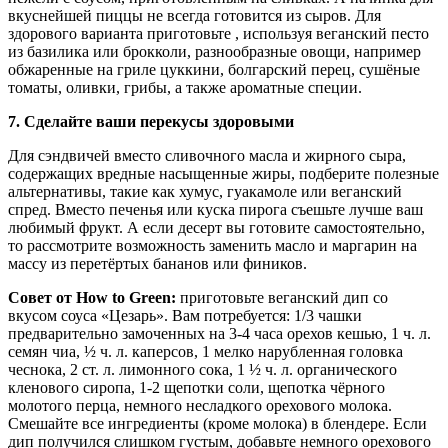
вкуснейшей пиццы не всегда готовится из сыров. Для
здорового варианта приготовьте , используя веганский песто
из базилика или брокколи, разнообразные овощи, например
обжаренные на гриле цуккини, болгарский перец, сушёные
томаты, оливки, грибы, а также ароматные специи.
7. Сделайте ваши перекусы здоровыми
Для сэндвичей вместо сливочного масла и жирного сыра,
содержащих вредные насыщенные жиры, подберите полезные
альтернативы, такие как хумус, гуакамоле или веганский
спред. Вместо печенья или куска пирога съешьте лучше ваш
любимый фрукт. А если десерт вы готовите самостоятельно,
то рассмотрите возможность заменить масло и маргарин на
массу из перетёртых бананов или фиников.
Совет от How to Green:
приготовьте веганский дип со
вкусом соуса «Цезарь». Вам потребуется: 1/3 чашки
предварительно замоченных на 3-4 часа орехов кешью, 1 ч. л.
семян чиа, ½ ч. л. каперсов, 1 мелко нарубленная головка
чеснока, 2 ст. л. лимонного сока, 1 ½ ч. л. органического
кленового сиропа, 1-2 щепотки соли, щепотка чёрного
молотого перца, немного несладкого орехового молока.
Смешайте все ингредиенты (кроме молока) в блендере. Если
дип получился слишком густым, добавьте немного орехового