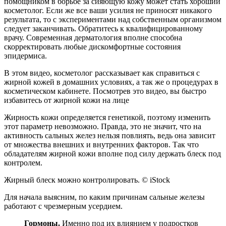
помощником в борьбе за сияющую кожу может стать хороший
косметолог. Если же все ваши усилия не приносят никакого
результата, то с экспериментами над собственным организмом
следует заканчивать. Обратитесь к квалифицированному
врачу. Современная дерматология вполне способна
скорректировать любые дискомфортные состояния
эпидермиса.
В этом видео, косметолог рассказывает как справиться с
жирной кожей в домашних условиях, а так же о процедурах в
косметическом кабинете. Посмотрев это видео, вы быстро
избавитесь от жирной кожи на лице
Жирность кожи определяется генетикой, поэтому изменить
этот параметр невозможно. Правда, это не значит, что на
активность сальных желез нельзя повлиять, ведь она зависит
от множества внешних и внутренних факторов. Так что
обладателям жирной кожи вполне под силу держать блеск под
контролем.
Жирный блеск можно контролировать. © iStock
Для начала выясним, по каким причинам сальные железы
работают с чрезмерным усердием.
Гормоны.
Именно под их влиянием у подростков