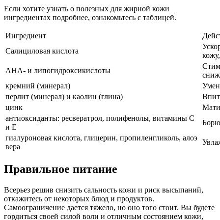
Если хотите узнать о полезных для жирной кожи
ингредиентах подробнее, ознакомьтесь с таблицей.
Ингредиент
Дейс
Уско
Салициловая кислота
кожу
Стим
AHA- и липогидроксикислоты
сниж
кремний (минерал)
Умен
перлит (минерал) и каолин (глина)
Впит
цинк
Мати
антиоксиданты: ресвератрол, полифенолы, витамины С
Борю
и E
гиалуроновая кислота, глицерин, пропиленгликоль, алоэ
Увла
вера
Правильное питание
Всерьез решив снизить сальность кожи и риск высыпаний,
откажитесь от некоторых блюд и продуктов.
Самоограничение дается тяжело, но оно того стоит. Вы будете
гордиться своей силой воли и отличным состоянием кожи,