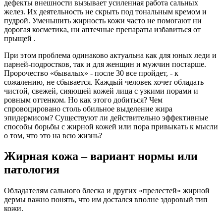
дефекты внешности вызывает усиленная работа сальных
желез. Их деятельность не скрыть под тональным кремом и
пудрой. Уменьшить жирность кожи часто не помогают ни
дорогая косметика, ни аптечные препараты избавиться от
прыщей .
При этом проблема одинаково актуальна как для юных леди и
парней-подростков, так и для женщин и мужчин постарше.
Пророчество «бывалых» - после 30 все пройдет, - к
сожалению, не сбывается. Каждый человек хочет обладать
чистой, свежей, сияющей кожей лица с узкими порами и
ровным оттенком. Но как этого добиться? Чем
спровоцировано столь обильное выделение жира
эпидермисом? Существуют ли действительно эффективные
способы борьбы с жирной кожей или пора привыкать к мысли
о том, что это на всю жизнь?
Жирная кожа – вариант нормы или
патология
Обладателям сального блеска и других «прелестей» жирной
дермы важно понять, что им достался вполне здоровый тип
кожи.