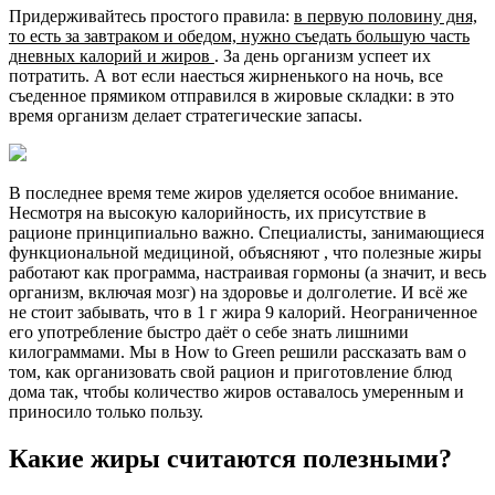
Придерживайтесь простого правила:
в первую половину дня,
то есть за завтраком и обедом, нужно съедать большую часть
дневных калорий и жиров
. За день организм успеет их
потратить. А вот если наесться жирненького на ночь, все
съеденное прямиком отправился в жировые складки: в это
время организм делает стратегические запасы.
В последнее время теме жиров уделяется особое внимание.
Несмотря на высокую калорийность, их присутствие в
рационе принципиально важно. Специалисты, занимающиеся
функциональной медициной, объясняют , что полезные жиры
работают как программа, настраивая гормоны (а значит, и весь
организм, включая мозг) на здоровье и долголетие. И всё же
не стоит забывать, что в 1 г жира 9 калорий. Неограниченное
его употребление быстро даёт о себе знать лишними
килограммами. Мы в How to Green решили рассказать вам о
том, как организовать свой рацион и приготовление блюд
дома так, чтобы количество жиров оставалось умеренным и
приносило только пользу.
Какие жиры считаются полезными?