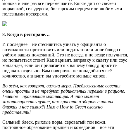
молока и ещё раз всё перемешайте. Ешьте дип со свежей
морковкой, сельдереем, болгарским перцем или любимыми
полезными крекерами.
8. Когда в ресторане…
И последнее – не стесняйтесь узнать у официанта о
возможности приготовить или подать то или иное блюдо с
учётом ваших пожеланий. Это не всегда и не везде получится,
но попытаться стоит! Как вариант, заправку к салату или соус
холландез, если он прилагается к вашему блюду, просите
подавать отдельно. Вам наверняка не понадобится всё
количество, а значит, вы употребите меньше жиров.
Во всём, как говорят, важна мера. Предложенные советы
очень просты и не требуют радикальных перемен в рационе.
Главное – правильная мотивация. А что может
замотивировать лучше, чем красота и здоровье наших
близких и нас самих?! Нам в How to Green сложно
представить!
Сальный блеск, рыхлые поры, сероватый тон кожи,
постоянное образование прыщей и комедонов – все эти