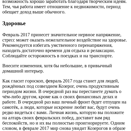
возможность хорошо заработать благодаря творческим идеям.
Тем, чья работа имеет отношение к недвижимости, период
обещает доход выше обычного.
Здоровье
Февраль 2017 принесет значительное нервное напряжение,
стресс может оказать нежелательное воздействие на здоровье.
Рекомендуется избегать умственного перенапряжения,
находить достаточно времени для отдыха и релаксации.
Соблюдайте осторожность в поездках и на транспорте.
Внесите изменения, хотя бы небольшие, в привычный
домашний интерьер.
Как гласит гороскоп, февраль 2017 года станет для людей,
рождённых под созвездием Козерог, очень продуктивным
периодом жизни. В очередной раз вы перестанете думать о
чём-либо другом, кроме как о своих финансовых делах и
работе. В очередной раз ваш личный фронт будет отпущен на
самотёк, а люди, которые искренне любят вас, будут очень
редко видеться с вами. Личная жизнь, которую вы положите
на алтарь своих февральских побед, доставит вам ряд
беспокойств, но и их вы полностью проигнорируете. Одним
словом, в феврале 2017 мир снова увидит Козерогов в образе