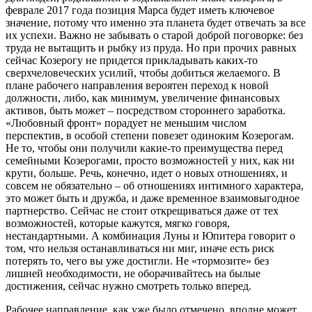
феврале 2017 года позиция Марса будет иметь ключевое
значение, потому что именно эта планета будет отвечать за все
их успехи. Важно не забывать о старой доброй поговорке: без
труда не вытащить и рыбку из пруда. Но при прочих равных
сейчас Козерогу не придется прикладывать каких-то
сверхчеловеческих усилий, чтобы добиться желаемого. В
плане рабочего направления вероятен переход к новой
должности, либо, как минимум, увеличение финансовых
активов, быть может – посредством стороннего заработка.
«Любовный фронт» порадует не меньшим числом
перспектив, в особой степени повезет одиноким Козерогам.
Не то, чтобы они получили какие-то преимущества перед
семейными Козерогами, просто возможностей у них, как ни
крути, больше. Речь, конечно, идет о новых отношениях, и
совсем не обязательно – об отношениях интимного характера,
это может быть и дружба, и даже временное взаимовыгодное
партнерство. Сейчас не стоит открещиваться даже от тех
возможностей, которые кажутся, мягко говоря,
нестандартными. А комбинация Луны и Юпитера говорит о
том, что нельзя останавливаться ни миг, иначе есть риск
потерять то, чего вы уже достигли. Не «тормозите» без
лишней необходимости, не оборачивайтесь на былые
достижения, сейчас нужно смотреть только вперед.
Рабочее направление, как уже было отмечено, вполне может