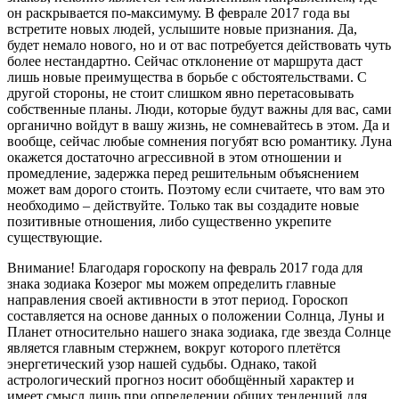
он раскрывается по-максимуму. В феврале 2017 года вы
встретите новых людей, услышите новые признания. Да,
будет немало нового, но и от вас потребуется действовать чуть
более нестандартно. Сейчас отклонение от маршрута даст
лишь новые преимущества в борьбе с обстоятельствами. С
другой стороны, не стоит слишком явно перетасовывать
собственные планы. Люди, которые будут важны для вас, сами
органично войдут в вашу жизнь, не сомневайтесь в этом. Да и
вообще, сейчас любые сомнения погубят всю романтику. Луна
окажется достаточно агрессивной в этом отношении и
промедление, задержка перед решительным объяснением
может вам дорого стоить. Поэтому если считаете, что вам это
необходимо – действуйте. Только так вы создадите новые
позитивные отношения, либо существенно укрепите
существующие.
Внимание! Благодаря гороскопу на февраль 2017 года для
знака зодиака Козерог мы можем определить главные
направления своей активности в этот период. Гороскоп
составляется на основе данных о положении Солнца, Луны и
Планет относительно нашего знака зодиака, где звезда Солнце
является главным стержнем, вокруг которого плетётся
энергетический узор нашей судьбы. Однако, такой
астрологический прогноз носит обобщённый характер и
имеет смысл лишь при определении общих тенденций для