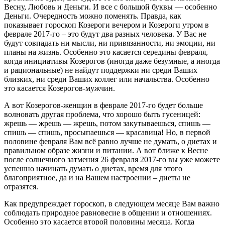
Весну, Любовь и Деньги. И все с большой буквы — особенно
Деньги. Очередность можно поменять. Правда, как
показывает гороскоп Козероги вечером и Козероги утром в
феврале 2017-го – это будут два разных человека. У Вас не
будут совпадать ни мысли, ни привязанности, ни эмоции, ни
планы на жизнь. Особенно это касается середины февраля,
когда инициативы Козерогов (иногда даже безумные, а иногда
и рациональные) не найдут поддержки ни среди Ваших
близких, ни среди Ваших коллег или начальства. Особенно
это касается Козерогов-мужчин.
А вот Козерогов-женщин в феврале 2017-го будет больше
волновать другая проблема, что хорошо быть гусеницей:
жрешь — жрешь — жрешь, потом закутываешься, спишь —
спишь — спишь, просыпаешься — красавица! Но, в первой
половине февраля Вам всё равно лучше не думать, о диетах и
правильном образе жизни и питании. А вот ближе к Весне
после солнечного затмения 26 февраля 2017-го вы уже можете
успешно начинать думать о диетах, время для этого
благоприятное, да и на Вашем настроении – диеты не
отразятся.
Как предупреждает гороскоп, в следующем месяце Вам важно
соблюдать природное равновесие в общении и отношениях.
Особенно это касается второй половины месяца. Когда