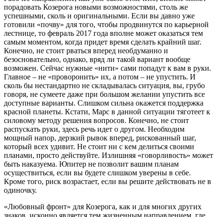
порадовать Козерога новыми возможностями, столь же
успешными, сколь и оригинальными. Если вы давно уже
готовили «почву» для того, чтобы продвинутся по карьерной
лестнице, то февраль 2017 года вполне может оказаться тем
самым моментом, когда придет время сделать крайний шаг.
Конечно, не стоит рваться вперед необдуманно и
безосновательно, однако, вряд ли такой вариант вообще
возможен. Сейчас нужные «нити» сами попадут к вам в руки.
Главное – не «проворонить» их, а потом – не упустить. И
сколь бы нестандартно не складывалась ситуация, вы, грубо
говоря, не сумеете даже при большом желании упустить все
доступные варианты. Слишком сильна окажется поддержка
красной планеты. Кстати, Марс в данной ситуации тяготеет к
силовому методу решения вопросов. Конечно, не стоит
распускать руки, здесь речь идет о другом. Необходим
мощный напор, дерзкий рывок вперед, рискованный шаг,
который всех удивит. Не стоит ни с кем делиться своими
планами, просто действуйте. Излишняя «говорливость» может
быть наказуема. Юпитер не позволит вашим планам
осуществиться, если вы будете слишком уверены в себе.
Кроме того, риск возрастает, если вы решите действовать не в
одиночку.
«Любовный фронт» для Козерога, как и для многих других
знаков, исконно является тем жизненным направлением, где