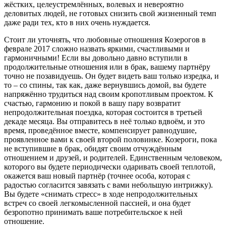
жёстких, целеустремлённых, волевых и невероятно
деловитых людей, не готовых снизить свой жизненный темп
даже ради тех, кто в них очень нуждается.
Стоит ли уточнять, что любовные отношения Козерогов в
феврале 2017 сложно назвать яркими, счастливыми и
гармоничными! Если вы довольно давно вступили в
продолжительные отношения или в брак, вашему партнёру
точно не позавидуешь. Он будет видеть ваш только изредка, и
то – со спины, так как, даже вернувшись домой, вы будете
напряжённо трудиться над своим кропотливым проектом. К
счастью, гармонию и покой в вашу пару возвратит
непродолжительная поездка, которая состоится в третьей
декаде месяца. Вы отправитесь в неё только вдвоём, и это
время, проведённое вместе, компенсирует равнодушие,
проявленное вами к своей второй половинке. Козероги, пока
не вступившие в брак, обидят своим отчуждённым
отношением и друзей, и родителей. Единственным человеком,
которого вы будете периодически одаривать своей теплотой,
окажется ваш новый партнёр (точнее особа, которая с
радостью согласится завязать с вами небольшую интрижку).
Вы будете «снимать стресс» в ходе непродолжительных
встреч со своей легкомысленной пассией, и она будет
безропотно принимать ваше потребительское к ней
отношение.