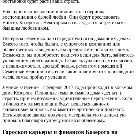
обстановке будет расти ваша страсть.
Еще одно из проявлений влияния этого периода -
воспоминания о былой любви. Они будут преследовать
многих Козерогов. Некоторым из вас удастся встретиться с
бывшим любовником.
Интересы семейных пар сосредоточатся на домашних делах.
Вместо того, чтобы бывать с супругом в компаниях или
общественных заведениях, вы предпочтете оставаться дома.
Возможно, вы приобретете какие-то вещи для быта, займетесь
украшением своего жилища. Также актуально то, что связано
с недвижимостью, арендой жилья, ремонтом помещений.
Семейные мероприятия, если такие планируются в последний
месяц зимы, пройдут успешно.
Лунное затмение 11 февраля 2017 года происходит в восьмом
доме Козерога. Основные темы восьмого дома - деньги и
страсть, причем возможны удивительные переплетения. Если
в близкие к затмению дни будут решаться какие-то
финансовые вопросы, вы заметите эротический подтекст.
Есть хорошие шансы получить материальную и денежную
прибыль благодаря супругу или возлюбленному.
Гороскоп карьеры и финансов Козерога на