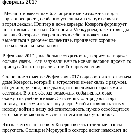
февраль 2017
Месяц открывает вам благоприятные возможности для
карьерного роста, особенно успешными станут первая и
вторая декады. Юпитер в доме карьеры Козерога формирует
позитивные аспекты с Солнцем и Меркурием, так что звезды
на вашей стороне. Уверенность в себе поможет вам
выделиться в рабочем коллективе, произвести хорошее
впечатление на начальство.
В феврале 2017 у вас больше открытости, творчества и даже
больше удачи. Если задумали начать новый деловой проект, то
приступайте к его реализации без промедления.
Солнечное затмение 26 февраля 2017 года состоится в третьем
доме Козерога, который в астрологии имеет связь с разумом,
общением, учебой, поездками, отношениями с братьями и
сестрами. В этих сферах возможны события, которые
окажутся судьбоносными. Затмения Солнца дают старт
новому, что стучится в вашу дверь. Чтобы позволить этому
новому войти в вашу действительность, нужно освободиться
от ограничивающих мыслей и негативных установок.
Что касается финансов, у Козерогов есть отличные шансы
преуспеть. Солнце и Меркурий в секторе денег намекают на