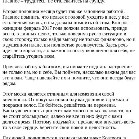
Главное – трудитесь, не отвлекайтесь на ерунду.
Вторая половина месяца будет так же заполнена работой.
Главное помнить, что нельзя с головой уходить в нее, у вас
есть личная жизнь, и вы должны помнить об этом. Козерог –
женщина февраль 2017 года должна использовать, прежде
всего, в личных целях, только повернув русло ситуации в
свою сторону, только найдя выгоду не только финансово, но и
в душевном плане, вы полностью реализуетесь. Здесь речь
идет не о корысти, а о важности поступков лично для себя, не
старайтесь угодить всем.
Проявляя заботу к близким, вы сможете поднять настроение
не только им, но и себе. Вы поймете, насколько важны для вас
эти люди. Чаще навещайте их и помните, что они всегда будут
рядом.
Этот месяц является отличным для изменения своей
внешности. От покупки новой блузки до новой стрижки и
покраски волос. Не бойтесь, решайтесь на перемены.
Ваша уверенность принесет вам много новых знакомств, но
не стоит обольщаться, далеко не все из них будут с вами
долгое время. Поэтому подумайте, прежде чем впускать кого-
то в свое сердце. Берегите свой покой и целостность.
Для людей, родившихся в зодиакальном знаке Козерога, в