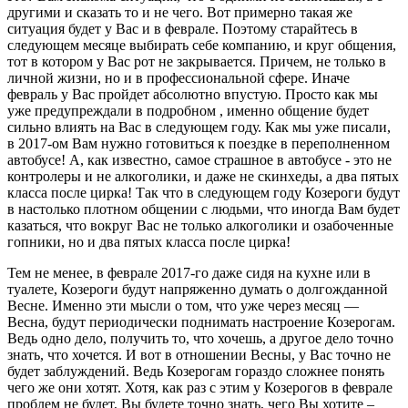
другими и сказать то и не чего. Вот примерно такая же
ситуация будет у Вас и в феврале. Поэтому старайтесь в
следующем месяце выбирать себе компанию, и круг общения,
тот в котором у Вас рот не закрывается. Причем, не только в
личной жизни, но и в профессиональной сфере. Иначе
февраль у Вас пройдет абсолютно впустую. Просто как мы
уже предупреждали в подробном , именно общение будет
сильно влиять на Вас в следующем году. Как мы уже писали,
в 2017-ом Вам нужно готовиться к поездке в переполненном
автобусе! А, как известно, самое страшное в автобусе - это не
контролеры и не алкоголики, и даже не скинхеды, а два пятых
класса после цирка! Так что в следующем году Козероги будут
в настолько плотном общении с людьми, что иногда Вам будет
казаться, что вокруг Вас не только алкоголики и озабоченные
гопники, но и два пятых класса после цирка!
Тем не менее, в феврале 2017-го даже сидя на кухне или в
туалете, Козероги будут напряженно думать о долгожданной
Весне. Именно эти мысли о том, что уже через месяц —
Весна, будут периодически поднимать настроение Козерогам.
Ведь одно дело, получить то, что хочешь, а другое дело точно
знать, что хочется. И вот в отношении Весны, у Вас точно не
будет заблуждений. Ведь Козерогам гораздо сложнее понять
чего же они хотят. Хотя, как раз с этим у Козерогов в феврале
проблем не будет, Вы будете точно знать, чего Вы хотите –