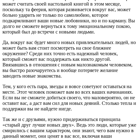
может считать своей настольной книгой в этом месяце,
поскольку та феерия, которая развивается вокруг вас, может
больно ударить не только по самолюбию, которое
подкармливают ваши новые любовники, но и по карману. Вы
долго не сможете вернуться к тому эмоциональному покою,
который был до встречи с новыми людьми.
Да, вокруг вас будет много новых привлекательных людей, но
может быть вам стоит посмотреть на свое ближнее
окружение? Среди них точно есть надежный человек,
который сможет вас поддержать как никто другой.
Ввязавшись в отношения с новым малознакомым человеком,
вы быстро разочаруетесь и вообще потеряете желание
заводить новые знакомства.
Тем, у кого есть пара, звезды и вовсе советуют оставаться на
месте. Этот человек поможет вам во всех ваших начинаниях.
Если вы не сможете добиться своего, что маловероятно, он не
оставит вас, а даст вам сил для новых деяний. Столько тепла и
поддержки вы не найдете нигде.
Так же и с друзьями, нужно придерживаться принципа
«старый друг лучше новых двух». Ведь это люди, которые уже
смирились с вашим характером, они знают, чего вам нужно в
данный момент, они ценят в вас все, включая ваши