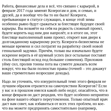
Работа, финансовые дела и всё, что связано с карьерой, в
феврале 2017 года заменят Козерогам и дом, и семью, и
друзей, да и вообще что бы то ни было! Козероги,
пребывающие в статусе служащих, в конце этой зимы
особенно рьяно будут сражаться за блестящее будущее своей
карьеры. Вы возьмёте на себя на редкость сложный проект,
будете корпеть над ним дни напролёт, и в итоге он, этот
блестяще выполненный вами проект, откроет вам двери к
долгожданному карьерному росту. Козероги-бизнесмены не
меньше времени и сил потратят на разработку своей новой
гениальной задумки. Причём, только вы изначально будете
искренне верить в её шумный успех (все остальные поставят
столь блестящий исход под большие сомнения). Приложив
уйму сил, пролив тонны пота вы сумеете доказать всем
вокруг, что вы были полностью правы (точней – это докажут
ваши стремительно возросшие доходы).
Надо ли уточнять, что изнурительный темп этого февраля не
лучшим образом отразится на самочувствии Козерогов? Если
у вас и в прошлом имелся какой-либо недуг, опасайтесь, что в
конце февраля он даст рецидив, что будет особенно неприятно
на фоне вашего общего переутомления. Только опытный врач
даст вам совет, как избавиться от всех этих проблем, но кое-
что вы можете предпринять самостоятельно (например,