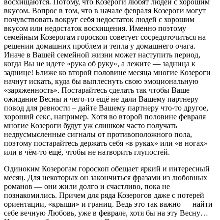
восхищаются. Потому, что Козероги любят людей с хорошим
вкусом. Вопрос в том, что в начале февраля Козероги могут
почувствовать вокруг себя недостаток людей с хорошим
вкусом или недостаток восхищения. Именно поэтому
семейным Козерогам гороскоп советует сосредоточиться на
решении домашних проблем и тепла у домашнего очага.
Иначе в Вашей семейной жизни может наступить период,
когда Вы не идете «рука об руку», а лежите — задница к
заднице! Ближе ко второй половине месяца многие Козероги
начнут искать, куда бы выплеснуть свою эмоциональную
«заряженность». Постарайтесь сделать так чтобы Ваше
ожидание Весны и чего-то ещё не дали Вашему партнеру
повод для ревности – дайте Вашему партнеру что-то другое,
хороший секс, например. Хотя во второй половине февраля
многие Козероги будут уж слишком часто получать
недвусмысленные сигналы от противоположного пола,
поэтому постарайтесь держать себя «в руках» или «в ногах»
или в чём-то ещё, чтобы не натворить глупостей.
Одиноким Козерогам гороскоп обещает яркий и интересный
месяц. Для некоторых он закончиться фразами из любовных
романов — они жили долго и счастливо, пока не
познакомились. Причем для ряда Козерогов даже с потерей
ориентации, «крыши» и границ. Ведь это так важно — найти
себе вечную Любовь, уже в феврале, хотя бы на эту Весну…