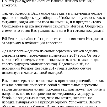
Но, это уже будет зависеть от Вашего личного везения, и
алкоголя.
Так что Козероги Ваша основная задача в следующем месяце –
правильно выбрать круг общения. Чтобы не получилось, как в
ситуации, когда «нашла коса на камень», и к представителю
Орифлейма в дверь постучали свидетели Иеговы. Общайтесь
с теми, кто готов Вас услышать, и кого Вы готовы послушать!
P/S Редакция сайта сайт приносит свои извинения Козерогам
за задержку в публикации гороскопа.
Для Козерога – одного из самых серьезных знаков зодиака,
февраль станет переломным моментом в 2017 году. От того
как он себя поведет, с кем познакомится, и чего захочет для
своего будущего зависит весь год. Недоверчивый, но
искренний Козерог февраль 2017 года в любом случае
использует с максимальной выгодой.
Вам стоит серьезнее относиться к принятию решений, так как
каждое решение понесет за собой значительные перемены
вашей дальнейшей жизни. Каждый ваш шаг может повлиять и
направить вас по совершенно неожиданному маршруту.
Чтобы не запутаться в том, чего вы хотите, желательно
изредка выбираться на природу одному. Успокоится. Забыть
обо всех своих проблемах. И тогда решение само придет к