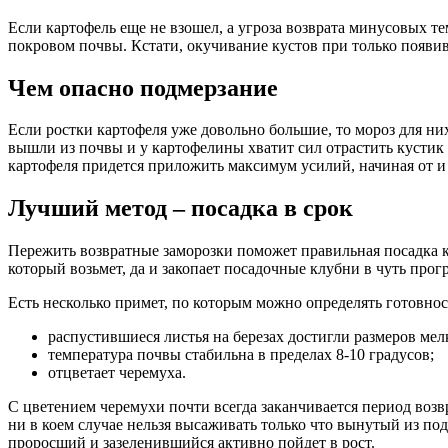
Если картофель еще не взошел, а угроза возврата минусовых т
покровом почвы. Кстати, окучивание кустов при только появи
Чем опасно подмерзание
Если ростки картофеля уже довольно большие, то мороз для них
вышли из почвы и у картофелины хватит сил отрастить кустик 
картофеля придется приложить максимум усилий, начиная от и
Лучший метод – посадка в срок
Пережить возвратные заморозки поможет правильная посадка к
который возьмет, да и закопает посадочные клубни в чуть про
Есть несколько примет, по которым можно определять готовнос
распустившиеся листья на березах достигли размеров мел
температура почвы стабильна в пределах 8-10 градусов;
отцветает черемуха.
С цветением черемухи почти всегда заканчивается период возв
ни в коем случае нельзя высаживать только что вынутый из по
проросший и зазеленившийся активно пойдет в рост.