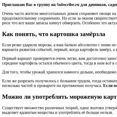
Приглашаю Вас в группу на Subscribe.ru для дачников, сад
Очень часто жители многоэтажных домов сохраняют овощи на ба
продолжительному сохранению. Но если за окном свирепствует л
риск что все ваши запасы начнут обмерзать. Особенно это актуа
Как понять, что картошка замёрзла
Если резко ударили морозы, а ваш балкон абсолютно с ними не с
варианта развития событий, первый, когда картофель замёрз, а 
Первый вариант проверяется очень легко, вам достаточно занест
середине картофель остался обычного цвета, тогда в ним всё в 
Для того, чтобы урожай хранился намного дольше, необходимо 
Если же разрезать получилось с большим трудом, тогда оставьт
несколько частей и проварите на протяжении получаса.
Если о
Можно ли употреблять мороженую кар
Существует множество различных теорий, одни знатоки утвержд
выделяет ядовитые вещества и употреблять её больше нельзя.