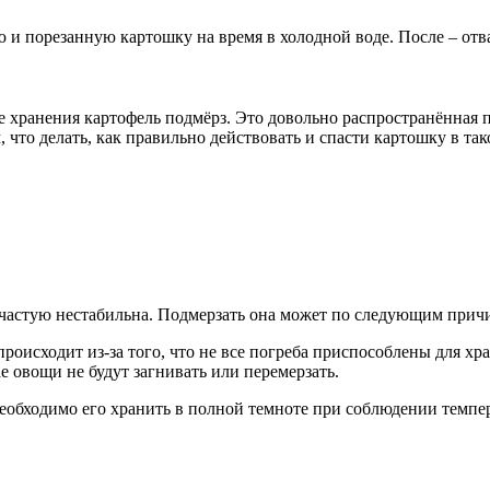
 и порезанную картошку на время в холодной воде. После – отвар
се хранения картофель подмёрз. Это довольно распространённая
 что делать, как правильно действовать и спасти картошку в так
зачастую нестабильна. Подмерзать она может по следующим прич
оисходит из-за того, что не все погреба приспособлены для хр
е овощи не будут загнивать или перемерзать.
необходимо его хранить в полной темноте при соблюдении темп