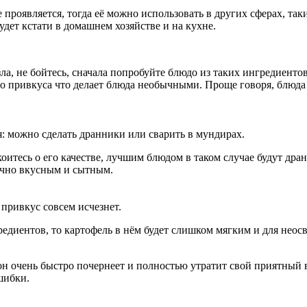
 проявляется, тогда её можно использовать в других сферах, та
дет кстати в домашнем хозяйстве и на кухне.
зла, не бойтесь, сначала попробуйте блюдо из таких ингредиент
ого привкуса что делает блюда необычными. Проще говоря, блюд
: можно сделать дранники или сварить в мундирах.
коитесь о его качестве, лучшим блюдом в таком случае будут др
очно вкусным и сытным.
привкус совсем исчезнет.
редиентов, то картофель в нём будет слишком мягким и для нео
о он очень быстро почернеет и полностью утратит свой приятный
шибки.