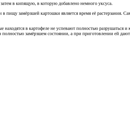
затем в кипящую, в которую добавлено немного уксуса.
в пищу замёрзшей картошки является время её растерзания. Само
е находятся в картофеле не успевают полностью разрушаться и к
 в полностью замёрзшем состоянии, а при приготовлении ей дают