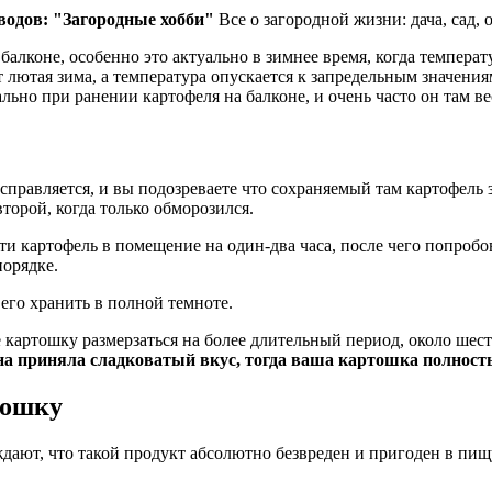
оводов: "Загородные хобби"
Все о загородной жизни: дача, сад, 
лконе, особенно это актуально в зимнее время, когда температ
ютая зима, а температура опускается к запредельным значениям,
льно при ранении картофеля на балконе, и очень часто он там вес
правляется, и вы подозреваете что сохраняемый там картофель за
второй, когда только обморозился.
и картофель в помещение на один-два часа, после чего попробова
порядке.
его хранить в полной темноте.
е картошку размерзаться на более длительный период, около шест
на приняла сладковатый вкус, тогда ваша картошка полность
тошку
ают, что такой продукт абсолютно безвреден и пригоден в пищу,