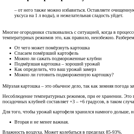
– от него также можно избавиться. Оставляете очищенную
уксуса на 1 л воды), и нежелательная сладость уйдет.
Многие огородники сталкивались с ситуацией, когда в процес
температурных режимов это, как правило, неизбежно. Разберем,
От чего может помёрзнуть картошка
Спасаем помёрзший картофель
Можно ли сажать подмороженные клубни
Подмёрзшая картошка – хороший урожай
Как определить, что ваш урожай замерз
Можно ли готовить подмороженную картошку?
Мёрзлая картошка – это обычное дело, так как зимняя погода 
Несоблюдение температурных режимов, при ее хранении. Это пр
посадочных клубней составляет +3 – +6 градусов, в таком случа
Для того, чтобы урожай картофеля хранился намного дольше, 
Вторая и не менее важная.
Влажность воздуха. Может колебаться в пределах 85-93%.