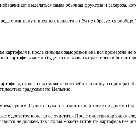
из неё начинает выделяться самая обычная фруктоза и сахароза,
да организму и вредных веществ в нём не образуется вообще. Та
м картофеля и после сильных заморозков она вся промёрзла не от
ный картофель можно будет использовать практически без потерь
картофеля, сколько вы сможете употребить в пищу за один раз. К
стидесятью градусами по Цельсию.
моем, сушим. Сушить нужно в темноте, картошке не должно быть
ожете достаточно легко её очистить. После очистки картошку сл
явится не должен, так что вы можете готовить картофель без оп