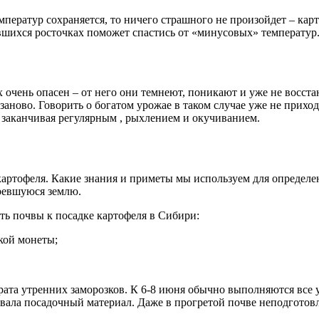
емператур сохраняется, то ничего страшного не произойдет – ка
вшихся росточках поможет спастись от «минусовых» температур
 очень опасен – от него они темнеют, поникают и уже не восстана
заново. Говорить о богатом урожае в таком случае уже не прих
 заканчивая регулярным , рыхлением и окучиванием.
артофеля. Какие знания и приметы мы используем для определен
гревшуюся землю.
ть почвы к посадке картофеля в Сибири:
кой монеты;
рата утренних заморозков. К 6-8 июня обычно выполняются все 
двала посадочный материал. Даже в прогретой почве неподготовл