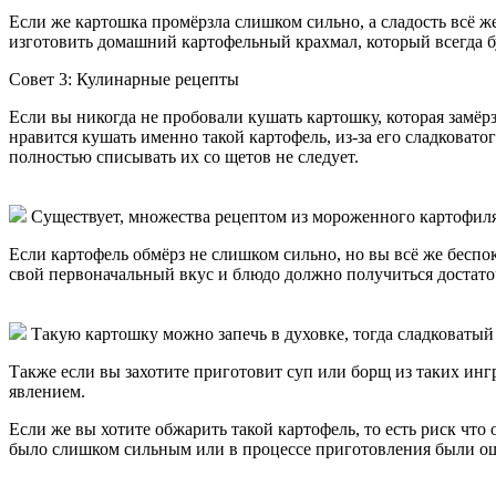
Если же картошка промёрзла слишком сильно, а сладость всё же
изготовить домашний картофельный крахмал, который всегда бу
Совет 3:
Кулинарные рецепты
Если вы никогда не пробовали кушать картошку, которая замёр
нравится кушать именно такой картофель, из-за его сладковат
полностью списывать их со щетов не следует.
Существует, множества рецептом из мороженного картофиля
Если картофель обмёрз не слишком сильно, но вы всё же беспо
свой первоначальный вкус и блюдо должно получиться достат
Такую картошку можно запечь в духовке, тогда сладковатый 
Также если вы захотите приготовит суп или борщ из таких инг
явлением.
Если же вы хотите обжарить такой картофель, то есть риск чт
было слишком сильным или в процессе приготовления были о