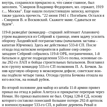
внутрь, сохра­нился прекрасно и, что самое главное, был
заполнен. "Смир­нов Владимир Федорович, мл. сержант, 1919
г.... Москва". Еще нашли полуистлевшую записку, которую
также удалось про­честь. "22 июня 1941 г. Погибаем. Остался я
- Смирнов В. и Восковский. Скажите маме. Сдаваться не
будем".
119-й разведбат (командир - старший лейтенант Апанович)
утром выдвинулся из Сейрияй к границе, имея задачу усилить
оборону Лаздияйской погранзаставы (начальник за­ставы -
капитан Юрченко). Здесь же действовал 533-й СП. После
отхода под натиском неприятеля в районе озер северо-
западнее Сейрияй собрались 119-й ОРБ, пограничники, 1-й
батальон и другие подразделения 533-го полка, основные си­
лы 292-го ЛАП и бойцы строительных батальонов. Возглавил
всю группу командир 533-го СП полковник П. А. Бочков. За­
няв круговую оборону в межозерном дефиле, советские вои­
ны подбили четыре танка. Отсюда группа Бочкова отошла на
юго-восток, на новый рубеж.
Во второй половине дня майор из штаба 11-й армии привез
приказ на отход в район Алитуса и прикрытие переправ через
Неман. Но приказ выполнен не был. Отряд 128-й СД, основу
которого составлял понесший большие потери 292-й артполк
и военнослужащие 533-го СП, в районе деревень Ревай и