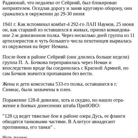
Раджюнай, что недалеко от Сейри­яй, был блокирован
неприятелем. Оседлав дорогу и заняв кру­говую оборону, они
сражались в окружении до 29-30 июня
1941 г. Как вспоминал комбат-4 292-го ЛАП Наумов, 25 июня
он, как старший из оставшихся в живых, принял командова­
ние 2-м дивизионом полка. Через несколько дней группа из 11
артиллеристов и чуть большего числа пехотинцев вырва­лась
из окружения на берег Немана.
После боев в районе Сей­рияй (они длились больше недели)
группа П. А. Бочкова переправилась через Неман и
впоследствии вроде бы соединилась с Красной Армией, но
сам Бочков значится пропавшим без вести.
Жены и дети комсостава 533-го полка, оставшиеся в г.
Симнас, были захвачены в плен.
Поражение 128-й дивизии, хоть и скудно, но нашло отра­
жение в боевых донесениях штаба ПрибОВО:
"128 сд ведет тя­желые бои в районе озера Дусь, ее фланги
обходятся танковы­ми частями. В Алитусе авиадесант
противника, его танки" .
Чуть позже: