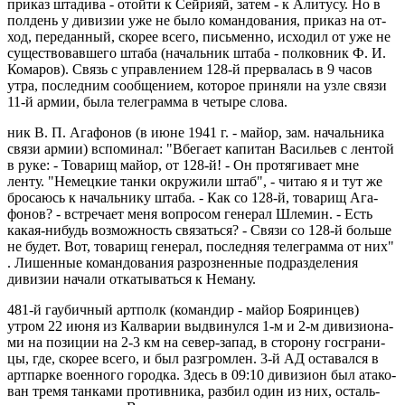
приказ штадива - отойти к Сейрияй, затем - к Алитусу. Но в
полдень у дивизии уже не было командования, приказ на от­
ход, переданный, скорее всего, письменно, исходил от уже не
существовавшего штаба (начальник штаба - полковник Ф. И.
Комаров). Связь с управлением 128-й прервалась в 9 ча­сов
утра, последним сообщением, которое приняли на узле связи
11-й армии, была телеграмма в четыре слова.
ник В. П. Агафонов (в июне 1941 г. - майор, зам. начальника
связи армии) вспоминал: "Вбегает капитан Васильев с лентой
в руке: - Товарищ майор, от 128-й! - Он протягивает мне
ленту. "Немецкие танки окружили штаб", - читаю я и тут же
бросаюсь к начальнику штаба. - Как со 128-й, товарищ Ага­
фонов? - встречает меня вопросом генерал Шлемин. - Есть
какая-нибудь возможность связаться? - Связи со 128-й боль­ше
не будет. Вот, товарищ генерал, последняя телеграмма от них"
. Лишенные командования разрозненные под­разделения
дивизии начали откатываться к Неману.
481-й гаубичный артполк (командир - майор Бояринцев)
утром 22 июня из Калварии выдвинулся 1-м и 2-м дивизиона­
ми на позиции на 2-3 км на север-запад, в сторону госграни­
цы, где, скорее всего, и был разгромлен. 3-й АД оставался в
артпарке военного городка. Здесь в 09:10 дивизион был атако­
ван тремя танками противника, разбил один из них, осталь­