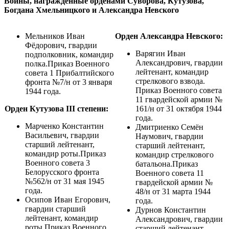
Воины, награжденные орденами Суворова, Кутузова,
Богдана Хмельницкого и Александра Невского
Мельников Иван
Орден Александра Невского:
Фёдорович, гвардии
Варягин Иван
подполковник, командир
Александрович, гвардии
полка.Приказ Военного
лейтенант, командир
совета 1 Прибалтийского
стрелкового взвода.
фронта №7/н от 3 января
Приказ Военного совета
1944 года.
11 гвардейской армии №
Орден Кутузова III степени:
161/н от 31 октября 1944
года.
Марченко Константин
Дмитриенко Семён
Васильевич, гвардии
Наумович, гвардии
старший лейтенант,
старший лейтенант,
командир роты.Приказ
командир стрелкового
Военного совета 3
батальона.Приказ
Белорусского фронта
Военного совета 11
№562/н от 31 мая 1945
гвардейской армии №
года.
48/н от 31 марта 1944
Осипов Иван Егорович,
года.
гвардии старший
Дурнов Константин
лейтенант, командир
Александрович, гвардии
роты.Приказ Военного
старший лейтенант,