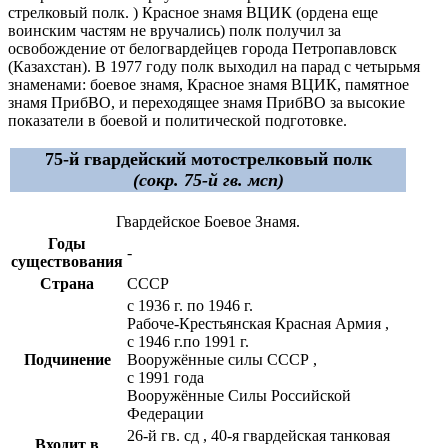
стрелковый полк. ) Красное знамя ВЦИК (ордена еще
воинским частям не вручались) полк получил за
освобождение от белогвардейцев города Петропавловск
(Казахстан). В 1977 году полк выходил на парад с четырьмя
знаменами: боевое знамя, Красное знамя ВЦИК, памятное
знамя ПрибВО, и переходящее знамя ПрибВО за высокие
показатели в боевой и политической подготовке.
75-й гвардейский мотострелковый полк
(сокр. 75-й гв. мсп)
Гвардейское Боевое Знамя.
Годы
-
существования
Страна
СССР
с 1936 г. по 1946 г.
Рабоче-Крестьянская Красная Армия ,
с 1946 г.по 1991 г.
Подчинение
Вооружённые силы СССР ,
с 1991 года
Вооружённые Силы Российской
Федерации
26-й гв. сд , 40-я гвардейская танковая
Входит в