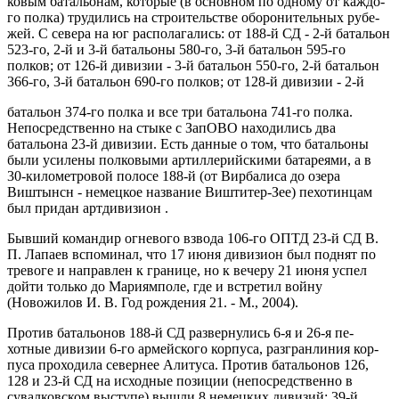
ковым батальонам, которые (в основном по одному от каждо­
го полка) трудились на строительстве оборонительных рубе­
жей. С севера на юг располагались: от 188-й СД - 2-й баталь­он
523-го, 2-й и 3-й батальоны 580-го, 3-й батальон 595-го
полков; от 126-й дивизии - 3-й батальон 550-го, 2-й батальон
366-го, 3-й батальон 690-го полков; от 128-й дивизии - 2-й
батальон 374-го полка и все три батальона 741-го полка.
Непосредственно на стыке с ЗапОВО находились два
батальона 23-й дивизии. Есть данные о том, что батальоны
были усилены полковыми артиллерийскими батареями, а в
30-километро­вой полосе 188-й (от Вирбалиса до озера
Виштынсн - немец­кое название Виштитер-Зее) пехотинцам
был придан артди­визион .
Бывший командир огневого взвода 106-го ОПТД 23-й СД В.
П. Лапаев вспоминал, что 17 июня дивизион был поднят по
тревоге и направлен к границе, но к вечеру 21 июня успел
дойти только до Мариямполе, где и встретил войну
(Новожилов И. В. Год рождения 21. - М., 2004).
Против батальонов 188-й СД развернулись 6-я и 26-я пе­
хотные дивизии 6-го армейского корпуса, разгранлиния кор­
пуса проходила севернее Алитуса. Против батальонов 126,
128 и 23-й СД на исходные позиции (непосредственно в
сувалковском выступе) вышли 8 немецких дивизий: 39-й