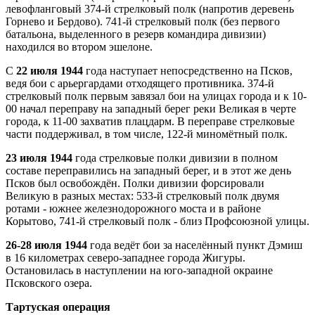
левофланговый 374-й стрелковый полк (напротив деревень
Горнево и Бердово). 741-й стрелковый полк (без первого
батальона, выделенного в резерв командира дивизии)
находился во втором эшелоне.
С
22 июля 1944
года наступает непосредственно на Псков,
ведя бои с арьергардами отходящего противника. 374-й
стрелковый полк первым завязал бои на улицах города и к 10-
00 начал переправу на западный берег реки Великая в черте
города, к 11-00 захватив плацдарм. В переправе стрелковые
части поддерживал, в том числе, 122-й миномётный полк.
23 июля 1944
года стрелковые полки дивизии в полном
составе переправились на западный берег, и в этот же день
Псков был освобождён. Полки дивизии форсировали
Великую в разных местах: 533-й стрелковый полк двумя
ротами - южнее железнодорожного моста и в районе
Корытово, 741-й стрелковый полк - близ Профсоюзной улицы.
26-28 июля 1944
года ведёт бои за населённый пункт Дэмиш
в 16 километрах северо-западнее города Жигуры.
Остановилась в наступлении на юго-западной окраине
Псковского озера.
Тартуская операция