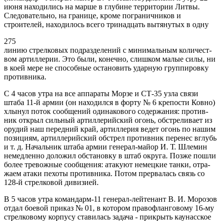
июня находились на марше в глубине территории Литвы.
Следовательно, на границе, кроме пограничников и
строителей, находилось всего тринадцать вытянутых в одну
275
линию стрелковых подразделений с минимальным количест­
вом артиллерии. Это были, конечно, слишком малые силы, ни
в коей мере не способные остановить ударную группиров­ку
противника.
С 4 часов утра на все аппараты Морзе и СТ-35 узла связи
штаба 11-й армии (он находился в форту № 6 крепости Ковно)
хлынул поток сообщений одинакового содержания: против­
ник открыл сильный артиллерийский огонь, обстреливает из
орудий наш передний край, артиллерия ведет огонь по нашим
позициям, артиллерийский обстрел противник перенес вглубь
и т. д. Начальник штаба армии генерал-майор И. Т. Шлемин
немедленно доложил обстановку в штаб округа. Позже пошли
более тревожные сообщения: атакуют немецкие танки, отра­
жаем атаки пехоты противника. Потом прервалась связь со
128-й стрелковой дивизией.
В 5 часов утра командарм-11 генерал-лейтенант В. И. Мо­розов
отдал боевой приказ № 01, в котором правофланговому 16-му
стрелковому корпусу ставилась задача - прикрыть кау­насское