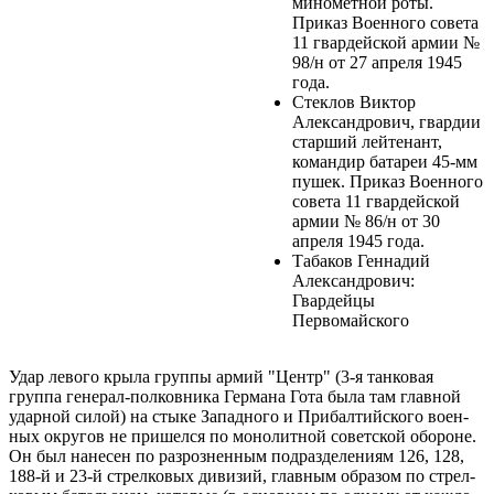
миномётной роты.
Приказ Военного совета
11 гвардейской армии №
98/н от 27 апреля 1945
года.
Стеклов Виктор
Александрович, гвардии
старший лейтенант,
командир батареи 45-мм
пушек. Приказ Военного
совета 11 гвардейской
армии № 86/н от 30
апреля 1945 года.
Табаков Геннадий
Александрович:
Гвардейцы
Первомайского
Удар левого крыла группы армий "Центр" (3-я танковая
группа генерал-полковника Германа Гота была там главной
ударной силой) на стыке Западного и Прибалтийского воен­
ных округов не пришелся по монолитной советской обороне.
Он был нанесен по разрозненным подразделениям 126, 128,
188-й и 23-й стрелковых дивизий, главным образом по стрел­