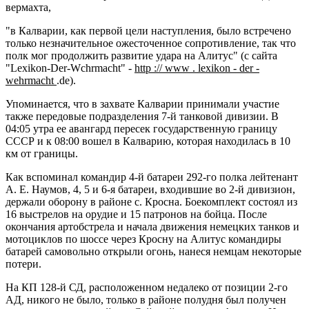
вермахта,
"в Калварии, как первой цели наступления, было встречено
только незна­чительное ожесточенное сопротивление, так что
полк мог продолжить развитие удара на Алитус" (с сайта
"Lexikon-Der-Wchrmacht" -
http
://
www
.
lexikon
-
der
-
wehrmacht
.de).
Упоми­нается, что в захвате Калварии принимали участие
также пе­редовые подразделения 7-й танковой дивизии. В
04:05 утра ее авангард пересек государственную границу
СССР и к 08:00 вошел в Калварию, которая находилась в 10
км от границы.
Как вспоминал командир 4-й батареи 292-го полка лейтенант
А. Е. Наумов, 4, 5 и 6-я батареи, входившие во 2-й дивизион,
держали оборону в районе с. Кросна. Боекомплект состоял из
16 выстрелов на орудие и 15 патронов на бойца. После
оконча­ния артобстрела и начала движения немецких танков и
мото­циклов по шоссе через Кросну на Алитус командиры
батарей самовольно открыли огонь, нанеся немцам некоторые
поте­ри.
На КП 128-й СД, расположенном недалеко от позиции 2-го
АД, никого не было, только в районе полудня был получен