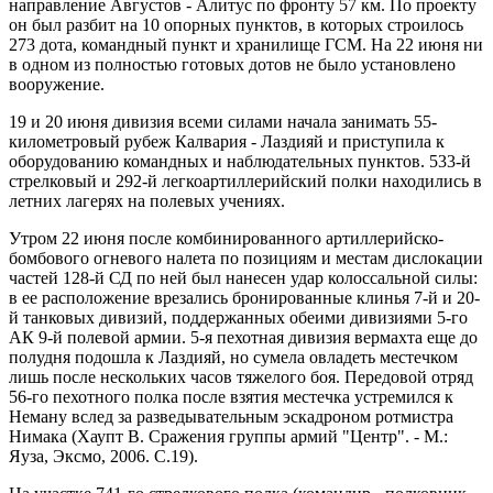
направление Августов - Алитус по фронту 57 км. По проекту
он был разбит на 10 опорных пунктов, в которых строилось
273 дота, командный пункт и хранилище ГСМ. На 22 июня ни
в одном из полностью готовых дотов не было установлено
вооружение.
19 и 20 июня дивизия всеми силами начала занимать 55-
километровый рубеж Калвария - Лаздияй и приступила к
оборудованию командных и наблюдательных пунктов. 533-й
стрелковый и 292-й легкоартиллерийский полки находились в
летних лагерях на полевых учениях.
Утром 22 июня после комбинированного артиллерийско-
бомбового огневого нале­та по позициям и местам дислокации
частей 128-й СД по ней был нанесен удар колоссальной силы:
в ее расположение вре­зались бронированные клинья 7-й и 20-
й танковых дивизий, поддержанных обеими дивизиями 5-го
АК 9-й полевой ар­мии. 5-я пехотная дивизия вермахта еще до
полудня подошла к Лаздияй, но сумела овладеть местечком
лишь после не­скольких часов тяжелого боя. Передовой отряд
56-го пехотно­го полка после взятия местечка устремился к
Неману вслед за разведывательным эскадроном ротмистра
Нимака (Хаупт В. Сражения группы армий "Центр". - М.:
Яуза, Эксмо, 2006. С.19).