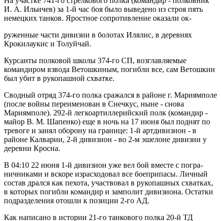
На участке 741-го стрелкового полка (командир - пол­ковник
И. А. Ильичев) за 1-й час боя было выведено из строя пять
немецких танков. Яростное сопротивление оказали ок-
руженные части дивизии в болотах Илялис, в деревнях
Крокилаукис и Толуйчай.
Курсанты полковой школы 374-го СП, возглавляемые
командиром взвода Ветошкиным, погибли все, сам Ветошкин
был убит в рукопашной схватке.
Сводный отряд 374-го полка сражался в районе г. Мариямполе
(после войны переименован в Снечкус, ныне - снова
Мариямполе). 292-й легкоартиллерийский полк (командир -
майор В. М. Шапенко) еще в ночь на 17 июня был поднят по
тревоге и занял оборону на границе: 1-й артдивизион - в
районе Калварии, 2-й дивизион - во 2-м эшелоне дивизии у
деревни Кросна.
В 04:10 22 июня 1-й дивизион уже вел бой вместе с погра­
ничниками и вскоре израсходовал все боеприпасы. Личный
состав дрался как пехота, участвовал в рукопашных схватках,
в которых погибли командир и замполит дивизиона. Остатки
подразделения отошли к позиции 2-го АД.
Как написано в ис­тории 21-го танкового полка 20-й ТД