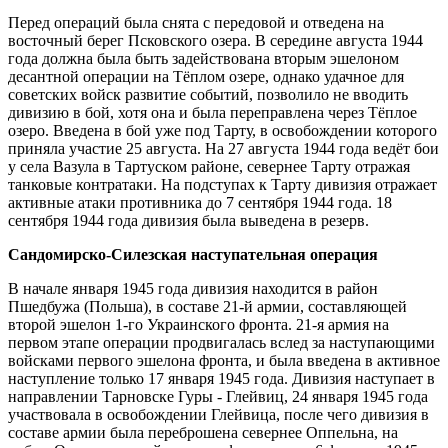
Перед операций была снята с передовой и отведена на
восточный берег Псковского озера. В середине августа 1944
года должна была быть задействована вторым эшелоном
десантной операции на Тёплом озере, однако удачное для
советских войск развитие событий, позволило не вводить
дивизию в бой, хотя она и была переправлена через Тёплое
озеро. Введена в бой уже под Тарту, в освобождении которого
приняла участие 25 августа. На 27 августа 1944 года ведёт бои
у села Вазула в Тартуском районе, севернее Тарту отражая
танковые контратаки. На подступах к Тарту дивизия отражает
активные атаки противника до 7 сентября 1944 года. 18
сентября 1944 года дивизия была выведена в резерв.
Сандомирско-Силезская наступательная операция
В начале января 1945 года дивизия находится в район
Пшедбужа (Польша), в составе 21-й армии, составляющей
второй эшелон 1-го Украинского фронта. 21-я армия на
первом этапе операции продвигалась вслед за наступающими
войсками первого эшелона фронта, и была введена в активное
наступление только 17 января 1945 года. Дивизия наступает в
направлении Тарновске Гуры - Глейвиц, 24 января 1945 года
участвовала в освобождении Глейвица, после чего дивизия в
составе армии была переброшена севернее Оппельна, на