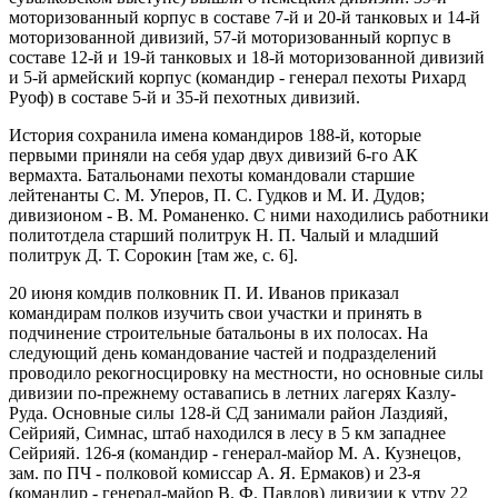
моторизован­ный корпус в составе 7-й и 20-й танковых и 14-й
моторизованной дивизий, 57-й моторизованный корпус в
составе 12-й и 19-й танковых и 18-й моторизованной дивизий
и 5-й армей­ский корпус (командир - генерал пехоты Рихард
Руоф) в со­ставе 5-й и 35-й пехотных дивизий.
История сохранила имена командиров 188-й, которые
первыми приняли на себя удар двух дивизий 6-го АК
вермахта. Батальонами пехоты коман­довали старшие
лейтенанты С. М. Уперов, П. С. Гудков и М. И. Дудов;
дивизионом - В. М. Романенко. С ними находи­лись работники
политотдела старший политрук Н. П. Чалый и младший
политрук Д. Т. Сорокин [там же, с. 6].
20 июня ком­див полковник П. И. Иванов приказал
командирам полков изучить свои участки и принять в
подчинение строительные батальоны в их полосах. На
следующий день командование частей и подразделений
проводило рекогносцировку на мест­ности, но основные силы
дивизии по-прежнему оставапись в летних лагерях Казлу-
Руда. Основные силы 128-й СД занима­ли район Лаздияй,
Сейрияй, Симнас, штаб находился в лесу в 5 км западнее
Сейрияй. 126-я (командир - генерал-майор М. А. Кузнецов,
зам. по ПЧ - полковой комиссар А. Я. Ерма­ков) и 23-я
(командир - генерал-майор В. Ф. Павлов) дивизии к утру 22