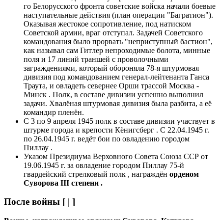
го Белорусского фронта советские войска начали боевые
наступательные действия (план операции "Багратион").
Оказывая жестокое сопротивление, под натиском
Советской армии, враг отступал. Задачей Советского
командования было прорвать "неприступный бастион",
как называл сам Гитлер непроходимые болота, минные
поля и 17 линий траншей с проволочными
заграждениями, который обороняла 78-я штурмовая
дивизия под командованием генерал-лейтенанта Ганса
Траута, и овладеть севернее Орши трассой Москва -
Минск . Полк, в составе дивизии успешно выполнил
задачи. Хвалёная штурмовая дивизия была разбита, а её
командир пленён.
С 3 по 9 апреля 1945 полк в составе дивизии участвует в
штурме города и крепости Кёнигсберг . С 22.04.1945 г.
по 26.04.1945 г. ведёт бои по овладению городом
Пиллау .
Указом Президиума Верховного Совета Союза ССР от
19.06.1945 г. за овладение городом Пиллау 75-й
гвардейский стрелковый полк , награждён
орденом
Суворова III степени .
После войны
[ | ]