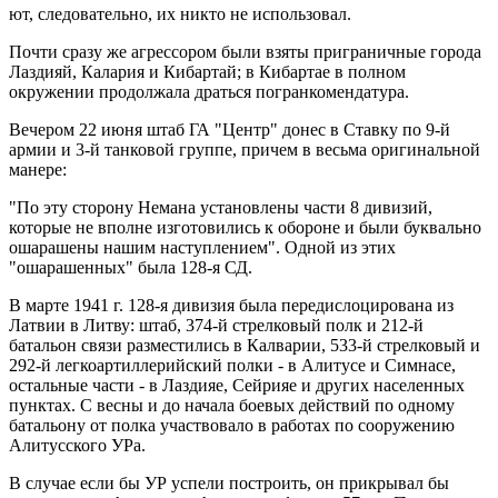
ют, следовательно, их никто не использовал.
Почти сразу же агрессором были взяты приграничные города
Лаздияй, Калария и Кибартай; в Кибартае в полном
окружении продолжала драться погранкомендатура.
Вечером 22 июня штаб ГА "Центр" донес в Ставку по 9-й
армии и 3-й танковой группе, причем в весьма оригинальной
манере:
"По эту сторону Немана установлены части 8 дивизий,
которые не вполне изготовились к обороне и были буквально
ошарашены нашим наступлением". Одной из этих
"ошарашенных" была 128-я СД.
В марте 1941 г. 128-я дивизия была передислоцирована из
Латвии в Литву: штаб, 374-й стрелковый полк и 212-й
батальон связи разместились в Калварии, 533-й стрелковый и
292-й легкоартиллерийский полки - в Алитусе и Симнасе,
осталь­ные части - в Лаздияе, Сейрияе и других населенных
пунктах. С весны и до начала боевых действий по одному
батальону от полка участвовало в работах по сооружению
Алитусского УРа.
В случае если бы УР успели построить, он прикрывал бы