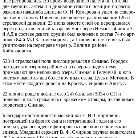
ные ретировались. Во время воздушного налета он потерял
две гаубицы. Затем 3-й дивизион снялся с позиции по распо­
ряжению начштаба дивизии Ф. И. Комарова и ушел на северо-
восток в сторону Приенай, где вошел в расположение 126-й
стрелковой дивизии; 23 июня вместе с ней он переправился
через подготовленный к взрыву мост через Неман. 24 июня 3-
й АД в составе девяти орудий был включен в состав 74-го арт­
полка 84-й МД 3-го мехкорпуса, а 1 июля он почти весь был
уничтожен на переправе через р. Вилия в районе
Кайшядориса.
533-й стрелковый полк дислоцировался в Симнас. Горо­док
находится в озерном районе - на северо-западе к нему
примыкают два небольших озера, Симнас и Гелуйчай, к юго-
востоку имеются два более крупных озера, Дусь и Метялис. В
этом месте сходятся дороги на Кросну, Сейрияй и Алитус.
22 июня в роще в дефиле озер 2-й батальон 533-го СП и
полко­вая школа сражались с вражеским отрядом, пытавшимся
во­рваться в Симнас.
Благодаря настойчивости москвички Е. И. Смирновой,
потерявшей на фронте сына и потратившей годы на его
поиски, удалось идентифицировать еще один героический
эпизод. Младший сержант В. Ф. Смирнов служил водителем в
292-м артполку 128-й стрелковой дивизии и чис­лился