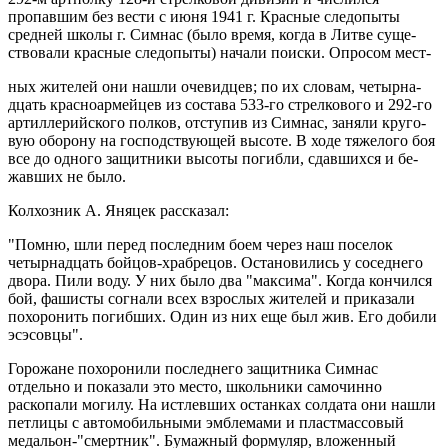
пропавшим без вести с июня 1941 г. Красные следопы­ты
средней школы г. Симнас (было время, когда в Литве суще­
ствовали красные следопыты) начали поиски. Опросом мест-
ных жителей они нашли очевидцев; по их словам, четырна­
дцать красноармейцев из состава 533-го стрелкового и 292-го
артиллерийского полков, отступив из Симнас, заняли круго­
вую оборону на господствующей высоте. В ходе тяжелого боя
все до одного защитники высоты погибли, сдавшихся и бе­
жавших не было.
Колхозник А. Яняцек рассказал:
"Помню, шли перед последним боем через наш поселок
четырнадцать бойцов-храбрецов. Остановились у соседнего
двора. Пили во­ду. У них было два "максима". Когда кончился
бой, фашисты согнали всех взрослых жителей и приказали
похоронить по­гибших. Один из них еще был жив. Его добили
эсэсовцы".
Го­рожане похоронили последнего защитника Симнас
отдельно и показали это место, школьники самочинно
раскопали мо­гилу. На истлевших останках солдата они нашли
петлицы с автомобильными эмблемами и пластмассовый
медальон-"смертник". Бумажный формуляр, вложенный