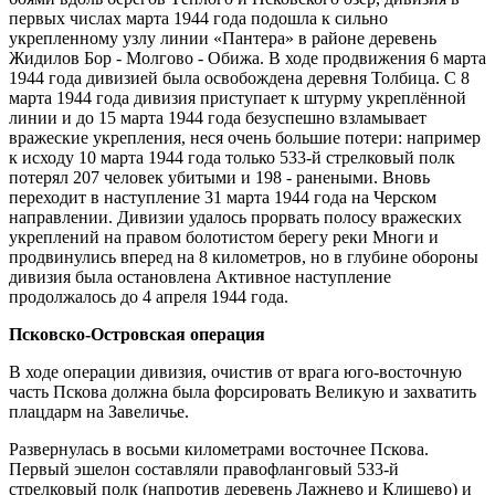
первых числах марта 1944 года подошла к сильно
укрепленному узлу линии «Пантера» в районе деревень
Жидилов Бор - Молгово - Обижа. В ходе продвижения 6 марта
1944 года дивизией была освобождена деревня Толбица. С 8
марта 1944 года дивизия приступает к штурму укреплённой
линии и до 15 марта 1944 года безуспешно взламывает
вражеские укрепления, неся очень большие потери: например
к исходу 10 марта 1944 года только 533-й стрелковый полк
потерял 207 человек убитыми и 198 - ранеными. Вновь
переходит в наступление 31 марта 1944 года на Черском
направлении. Дивизии удалось прорвать полосу вражеских
укреплений на правом болотистом берегу реки Многи и
продвинулись вперед на 8 километров, но в глубине обороны
дивизия была остановлена Активное наступление
продолжалось до 4 апреля 1944 года.
Псковско-Островская операция
В ходе операции дивизия, очистив от врага юго-восточную
часть Пскова должна была форсировать Великую и захватить
плацдарм на Завеличье.
Развернулась в восьми километрами восточнее Пскова.
Первый эшелон составляли правофланговый 533-й
стрелковый полк (напротив деревень Лажнево и Клишево) и