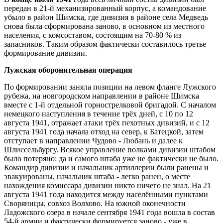
передан в 21-й механизированный корпус, а командование
убыло в район Шимска, где дивизия в районе села Медведь
снова была сформирована заново, в основном из местного
населения, с комсоставом, состоящим на 70-80 % из
запасников. Таким образом фактически составилось третье
формирование дивизии.
Лужская оборонительная операция
По формировании заняла позиции на левом фланге Лужского
рубежа, на новгородском направлении в районе Шимска
вместе с 1-й отдельной горнострелковой бригадой. С началом
немецкого наступления в течение трёх дней, с 10 по 12
августа 1941, отражает атаки трёх пехотных дивизий, и с 12
августа 1941 года начала отход на север, к Батецкой, затем
отступает в направлении Чудово - Любань и далее к
Шлиссельбургу. Всякое управление полками дивизии штабом
было потеряно: да и самого штаба уже не фактически не было.
Командир дивизии и начальник артиллерии были ранены и
эвакуированы, начальник штаба - легко ранен, о месте
нахождения комиссара дивизии никто ничего не знал. На 21
августа 1941 года находится между населёнными пунктами
Своряницы, совхоз Волхово. На южной оконечности
Ладожского озера в начале сентября 1941 года вошла в состав
54-й армии и фактически формируется заново - уже в