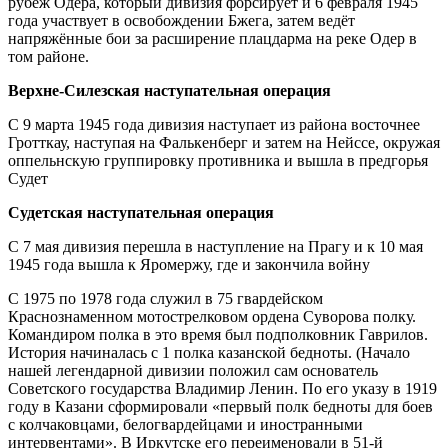
рубеж Одера, который дивизия форсирует и 6 февраля 1945
года участвует в освобождении Бжега, затем ведёт
напряжённые бои за расширение плацдарма на реке Одер в
том районе.
Верхне-Силезская наступательная операция
С 9 марта 1945 года дивизия наступает из района восточнее
Гротткау, наступая на Фалькенберг и затем на Нейссе, окружая
оппельнскую группировку противника и вышла в предгорья
Судет
Судетская наступательная операция
С 7 мая дивизия перешла в наступление на Прагу и к 10 мая
1945 года вышла к Яромержу, где и закончила войну
С 1975 по 1978 года служил в 75 гвардейском
Краснознаменном мотострелковом ордена Суворова полку.
Командиром полка в это время был подполковник Гаврилов.
История начиналась с 1 полка казанской бедноты. (Начало
нашей легендарной дивизии положил сам основатель
Советского государства Владимир Ленин. По его указу в 1919
году в Казани сформировали «первый полк бедноты для боев
с колчаковцами, белогвардейцами и иностранными
интервентами». В Иркутске его переименовали в 51-й