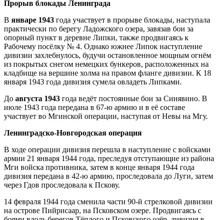
Прорыв блокады Ленинграда
В
январе 1943
года участвует в прорыве блокады, наступала
практически по берегу Ладожского озера, завязав бои за
опорный пункт в деревне Липки, также продвигаясь к
Рабочему посёлку № 4. Однако южнее Липок наступление
дивизии захлебнулось, будучи остановленное мощным огнём
из покрытых снегом немецких бункеров, распо­ложенных на
кладбище на вершине холма на правом фланге дивизии. К 18
января 1943 года дивизия сумела овладеть Липками.
До
августа 1943
года ведёт постоянные бои за Синявино. В
июле 1943 года передана в 67-ю армию и в её составе
участвует во Мгинской операции, наступая от Невы на Мгу.
Ленинградско-Новгородская операция
В ходе операции дивизия перешла в наступление с войсками
армии 21 января 1944 года, преследуя отступающие из района
Мги войска противника, затем в конце января 1944 года
дивизия передана в 42-ю армию, проследовала до Луги, затем
через Гдов проследовала к Пскову.
14 февраля 1944 года сменила части 90-й стрелковой дивизии
на острове Пийрисаар, на Псковском озере. Продвигаясь с
боями вдоль берегов Тёплого и Псковского озёр, дивизия в