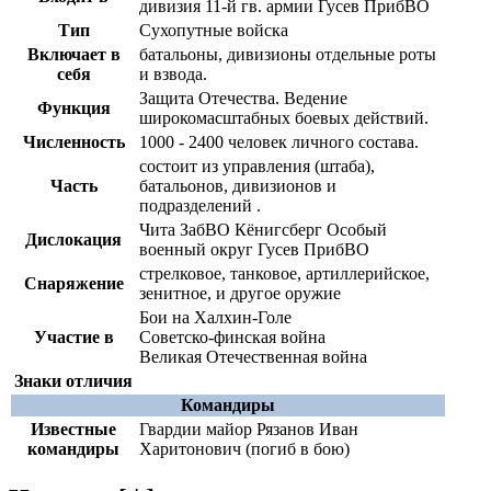
дивизия 11-й гв. армии Гусев ПрибВО
Тип
Сухопутные войска
Включает в
батальоны, дивизионы отдельные роты
себя
и взвода.
Защита Отечества. Ведение
Функция
широкомасштабных боевых действий.
Численность
1000 - 2400 человек личного состава.
состоит из управления (штаба),
Часть
батальонов, дивизионов и
подразделений .
Чита ЗабВО Кёнигсберг Особый
Дислокация
военный округ Гусев ПрибВО
стрелковое, танковое, артиллерийское,
Снаряжение
зенитное, и другое оружие
Бои на Халхин-Голе
Участие в
Советско-финская война
Великая Отечественная война
Знаки отличия
Командиры
Известные
Гвардии майор Рязанов Иван
командиры
Харитонович (погиб в бою)