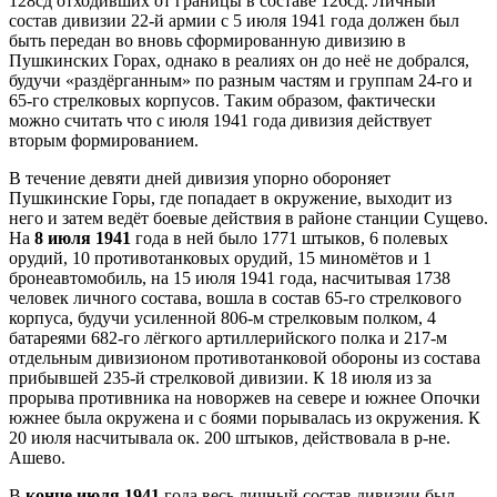
128сд отходивших от границы в составе 126сд. Личный
состав дивизии 22-й армии с 5 июля 1941 года должен был
быть передан во вновь сформированную дивизию в
Пушкинских Горах, однако в реалиях он до неё не добрался,
будучи «раздёрганным» по разным частям и группам 24-го и
65-го стрелковых корпусов. Таким образом, фактически
можно считать что с июля 1941 года дивизия действует
вторым формированием.
В течение девяти дней дивизия упорно обороняет
Пушкинские Горы, где попадает в окружение, выходит из
него и затем ведёт боевые действия в районе станции Сущево.
На
8 июля 1941
года в ней было 1771 штыков, 6 полевых
орудий, 10 противотанковых орудий, 15 миномётов и 1
бронеавтомобиль, на 15 июля 1941 года, насчитывая 1738
человек личного состава, вошла в состав 65-го стрелкового
корпуса, будучи усиленной 806-м стрелковым полком, 4
батареями 682-го лёгкого артиллерийского полка и 217-м
отдельным дивизионом противотанковой обороны из состава
прибывшей 235-й стрелковой дивизии. К 18 июля из за
прорыва противника на новоржев на севере и южнее Опочки
южнее была окружена и с боями порывалась из окружения. К
20 июля насчитывала ок. 200 штыков, действовала в р-не.
Ашево.
В
конце июля 1941
года весь личный состав дивизии был