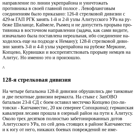
направление по линии укрепрайона и уничтожать
противника в своей главной полосе . Левофланго­вым
соединениям было приказано: 126-й стрелковой дивизии с
429-м ГАП РГК занять 1-й и 2-й узлы Алитусского УРа на ру­
беже Шиланце, Каймеле, Рымец и не допустить прорыва про­
тивника в восточном направлении (задача, как сами видите,
изначально была поставлена нереальная, ибо соединение на­
ходилось еще на подходе к Неману); 128-й стрелковой диви­
зии занять 3-й и 4-й узлы укрепрайона на рубеже Меркине,
Копцево, Курвишки и воспрепятствовать прорыву немцев на
Алитус. Но именно это и произошло.
^
128-я стрелковая дивизия
На четыре батальона 128-й дивизии обрушились две тан­ковые
и две пехотные дивизии вермахта. На стыке с ЗапОВО
батальон 23-й СД с боем оставил местечко Копцево (по-ли­
товски - Капчаместис, 20 км севернее Сопоцкина); герман­ская
кавалерия лесами прошла в озерный район на пути к Алитусу.
Около трех десятков полностью забетонированных дотов
Алитусского УРа, по сей день стоящих в районе Капча­местис
и к югу от него, никаких боевых повреждений не име-