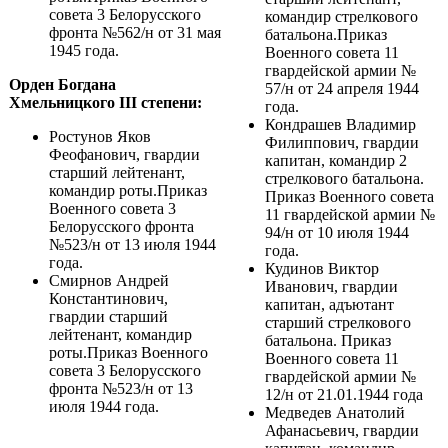
совета 3 Белорусского
командир стрелкового
фронта №562/н от 31 мая
батальона.Приказ
1945 года.
Военного совета 11
гвардейской армии №
Орден Богдана
57/н от 24 апреля 1944
Хмельницкого III степени:
года.
Кондрашев Владимир
Ростунов Яков
Филиппович, гвардии
Феофанович, гвардии
капитан, командир 2
старший лейтенант,
стрелкового батальона.
командир роты.Приказ
Приказ Военного совета
Военного совета 3
11 гвардейской армии №
Белорусского фронта
94/н от 10 июля 1944
№523/н от 13 июля 1944
года.
года.
Кудинов Виктор
Смирнов Андрей
Иванович, гвардии
Константинович,
капитан, адъютант
гвардии старший
старший стрелкового
лейтенант, командир
батальона. Приказ
роты.Приказ Военного
Военного совета 11
совета 3 Белорусского
гвардейской армии №
фронта №523/н от 13
12/н от 21.01.1944 года
июля 1944 года.
Медведев Анатолий
Афанасьевич, гвардии