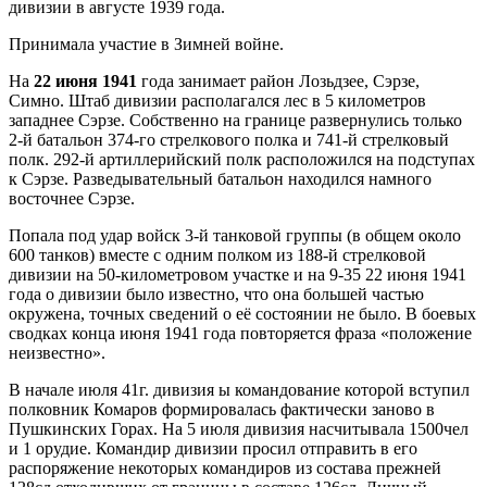
дивизии в августе 1939 года.
Принимала участие в Зимней войне.
На
22 июня 1941
года занимает район Лозьдзее, Сэрзе,
Симно. Штаб дивизии располагался лес в 5 километров
западнее Сэрзе. Собственно на границе развернулись только
2-й батальон 374-го стрелкового полка и 741-й стрелковый
полк. 292-й артиллерийский полк расположился на подступах
к Сэрзе. Разведывательный батальон находился намного
восточнее Сэрзе.
Попала под удар войск 3-й танковой группы (в общем около
600 танков) вместе с одним полком из 188-й стрелковой
дивизии на 50-километровом участке и на 9-35 22 июня 1941
года о дивизии было известно, что она большей частью
окружена, точных сведений о её состоянии не было. В боевых
сводках конца июня 1941 года повторяется фраза «положение
неизвестно».
В начале июля 41г. дивизия ы командование которой вступил
полковник Комаров формировалась фактически заново в
Пушкинских Горах. На 5 июля дивизия насчитывала 1500чел
и 1 орудие. Командир дивизии просил отправить в его
распоряжение некоторых командиров из состава прежней