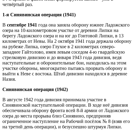
четвёртый раз.
1-я Синявинская операция (1941)
В
сентябре 1941
года она заняла оборону южнее Ладожского
озера на 10-километровом участке от деревни Липки на
берегу Ладожского озера и на юг до Гонтовой Липки, в 13
километрах от Невы. На 2 октября 1941 года держала оборону
на рубеже Липка, озеро Глухое в 2 километрах северо-
западнее Гайтолово, имея левым соседом 4-ю гвардейскую
стрелковую дивизию и до января 1943 года дивизия, ведя
наступательные и оборонительные бои, находилась на этом
участке обороны, многократно пытаясь прорвать оборону и
выйти к Неве с востока. Штаб дивизии находился в деревне
Назия.
Синявинская операция (1942)
В августе 1942 года дивизия принимала участие в
Синявинской наступательной операции. В ходе неё дивизия
обеспечивала оборону фронта всей 8-й армии от Ладожского
озера до места прорыва близ Синявино, предприняв
ограниченное наступление на Рабочий посёлок № 8 (взяв его
на третий день операции), и безуспешно штурмуя Липки.