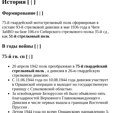
История
[ | ]
Формирование
[ | ]
75-й гвардейский мотострелковый полк сформирован в
составе 93-й стрелковой дивизии в мае 1936 года в Чите
ЗабВО на базе 106-го Сибирского стрелкового полка 35-й сд ,
как
51-й стрелковый полк
В годы войны
[ | ]
75-й гв. сп
[ | ]
20 апреля 1942 полк преобразован в
75-й гвардейский
стрелковый полк
, а дивизия в 26-ю гвардейскую
стрелковую дивизию .
С 11.06.1944 года по 10.08.1944 года дивизия участвует
в Оршанской операции и выходит на государственную
границу с Сувалковской областью.
За освобождение Белоруссии ей было объявлено пять
благодарностей Верховного Главнокомандующего .
Дивизия в числе первых вышла к границам Восточной
Пруссии .
Летом 1944 года по всему Оршанскому направлению 3-