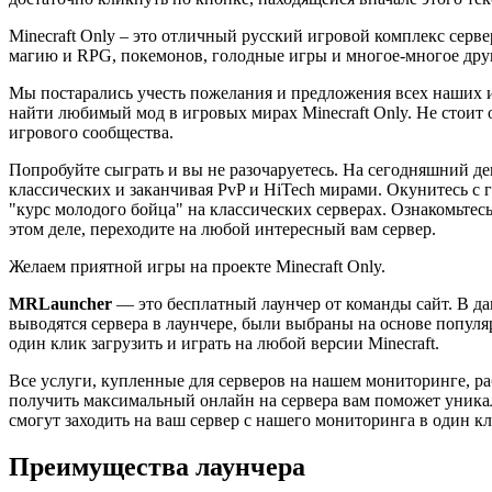
Minecraft Only – это отличный русский игровой комплекс сер
магию и RPG, покемонов, голодные игры и многое-многое дру
Мы постарались учесть пожелания и предложения всех наших иг
найти любимый мод в игровых мирах Minecraft Only. Не стоит 
игрового сообщества.
Попробуйте сыграть и вы не разочаруетесь. На сегодняшний де
классических и заканчивая PvP и HiTech мирами. Окунитесь с 
"курс молодого бойца" на классических серверах. Ознакомьтес
этом деле, переходите на любой интересный вам сервер.
Желаем приятной игры на проекте Minecraft Only.
MRLauncher
— это бесплатный лаунчер от команды сайт. В д
выводятся сервера в лаунчере, были выбраны на основе популя
один клик загрузить и играть на любой версии Minecraft.
Все услуги, купленные для серверов на нашем мониторинге, ра
получить максимальный онлайн на сервера вам поможет уникаль
смогут заходить на ваш сервер с нашего мониторинга в один кл
Преимущества лаунчера