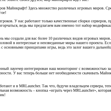
веров Майнкрафт! Здесь множество различных игровых миров. Ср
гое!
роков. У нас работают только качественные сборки серверов, п
огорчаться, ведь мы предлагаем вам именно тот набор модифика
нь мы создали для вас более 10 различных видов игровых миров.
головой в интересные и неизведанные миры нашего проекта. Есл
ь с основными принципами игры, ведь это залог вашего дальнейш
анный лаунчер интегрирован наш мониторинг с возможностью зах
рности. У вас теперь больше нет необходимости скачивать Майн
ботают и в MRLauncher. Так что, будучи владельцем сервера, те
ная возможность – кнопка «играть через MRLauncher», которая п
ик!