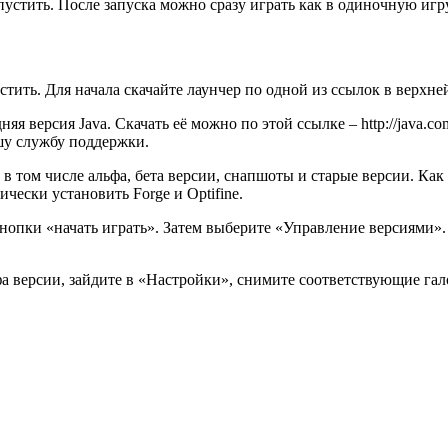
устить. После запуска можно сразу играть как в одиночную игру,
стить. Для начала скачайте лаунчер по одной из ссылок в верхней 
няя версия Java. Скачать её можно по этой ссылке – http://java.c
шу службу поддержки.
 том числе альфа, бета версии, снапшоты и старые версии. Как т
чески установить Forge и Optifine.
опки «начать играть». Затем выберите «Управление версиями». З
фа версии, зайдите в «Настройки», снимите соответствующие га