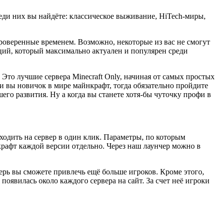
еди них вы найдёте: классическое выживание, HiTech-миры,
роверенные временем. Возможно, некоторые из вас не смогут
ций, который максимально актуален и популярен среди
 Это лучшие сервера Minecraft Only, начиная от самых простых
и вы новичок в мире майнкрафт, тогда обязательно пройдите
его развития. Ну а когда вы станете хотя-бы чуточку профи в
одить на сервер в один клик. Параметры, по которым
крафт каждой версии отдельно. Через наш лаунчер можно в
перь вы сможете привлечь ещё больше игроков. Кроме этого,
оявилась около каждого сервера на сайт. За счет неё игроки