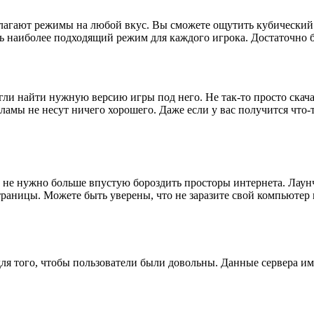
агают режимы на любой вкус. Вы сможете ощутить кубический мир
наиболее подходящий режим для каждого игрока. Достаточно буд
огли найти нужную версию игры под него. Не так-то просто скача
мы не несут ничего хорошего. Даже если у вас получится что-то 
м не нужно больше впустую бороздить просторы интернета. Лаунч
страницы. Можете быть уверены, что не заразите свой компьюте
для того, чтобы пользователи были довольны. Данные сервера и