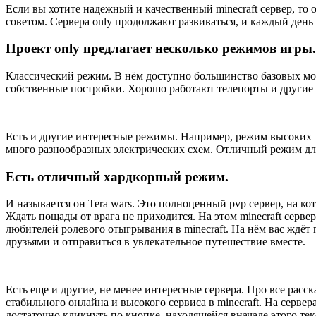
Если вы хотите надежный и качественный minecraft сервер, то 
советом. Сервера only продолжают развиваться, и каждый день
Проект only предлагает несколько режимов игры.
Классический режим. В нём доступно большинство базовых мод
собственные постройки. Хорошо работают телепорты и другие 
Есть и другие интересные режимы. Например, режим высоких т
много разнообразных электрических схем. Отличный режим для
Есть отличный хардкорный режим.
И называется он Tera wars. Это полноценный pvp сервер, на к
Ждать пощады от врага не приходится. На этом minecraft серве
любителей ролевого отыгрывания в minecraft. На нём вас ждёт
друзьями и отправиться в увлекательное путешествие вместе.
Есть еще и другие, не менее интересные сервера. Про все расс
стабильного онлайна и высокого сервиса в minecraft. На сервер
достаточно кликнуть по кнопке, находящейся вначале этого тек