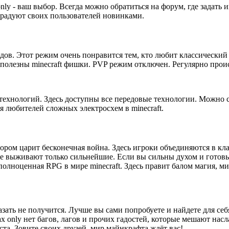
only - ваш выбор. Всегда можно обратиться на форум, где задат
 радуют своих пользователей новинками.
ов. Этот режим очень понравится тем, кто любит классический 
полезны minecraft фишки. PVP режим отключен. Регулярно прои
ехнологий. Здесь доступны все передовые технологии. Можно с
 любителей сложных электросхем в minecraft.
отором царит бесконечная война. Здесь игроки объединяются в к
ре выживают только сильнейшие. Если вы сильны духом и готовы 
 полноценная RPG в мире minecraft. Здесь правит балом магия, 
казать не получится. Лучше вы сами попробуете и найдете для се
ах only нет багов, лагов и прочих гадостей, которые мешают насл
ста. Зовите своих друзей, мир майнкрафта ждёт вас!