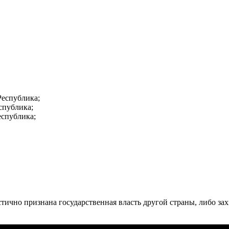
Республика;
спублика;
еспублика;
стично признана государственная власть другой страны, либо за