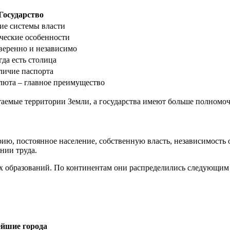
Государство
ие системы власти
ческие особенности
веренно и независимо
гда есть столица
личие паспорта
люта – главное преимущество
таемые территории Земли, а государства имеют больше полномо
ию, постоянное население, собственную власть, независимость о
нии труда.
ых образований. По континентам они распределились следующим
йшие города