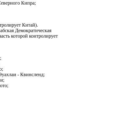
Северного Кипра;
тролирует Китай).
абская Демократическая
асть которой контролирует
;
;
о;
Эуахлаи - Квинсленд;
и;
ото;