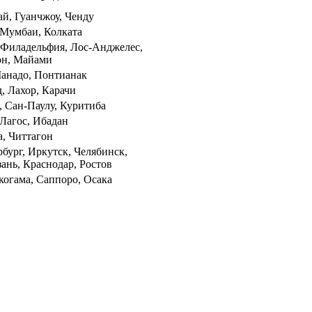
й, Гуанчжоу, Ченду
Мумбаи, Колката
Филадельфия, Лос-Анджелес,
он, Майами
анадо, Понтианак
, Лахор, Карачи
 Сан-Паулу, Куритиба
 Лагос, Ибадан
а, Читтагон
бург, Иркутск, Челябинск,
зань, Краснодар, Ростов
когама, Саппоро, Осака