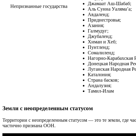
Джамаат Аш-Шабаб;
Непризнанные государства
Аль Сунна Уаляма’а;
Авдаленд;
Приднестровья;
Азания;
Галмудуг;
Джубаленд;
Химан и Хеб;
Пунтленд;
Сомалиленд;
Нагорно-Карабахская 
Донецкая Народная Ре
Луганская Народная Р
Каталония;
Страна басков;
Андалузия;
Тамил-Илам
Земли с неопределенным статусом
Территории с неопределенным статусом — это те земли, где ча
частично признана ООН.