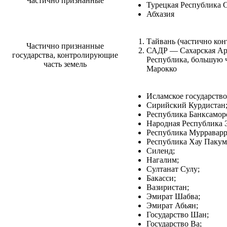
Частично признанные
Турецкая Республика 
Абхазия
Тайвань (частично кон
Частично признанные
САДР — Сахарская Ар
государства, контролирующие
Республика, большую ч
часть земель
Марокко
Исламское государство
Сирийский Курдистан
Республика Банксамор
Народная Республика 
Республика Мурраварр
Республика Хау Пакум
Силенд;
Нагалим;
Султанат Сулу;
Бакасси;
Вазиристан;
Эмират Шабва;
Эмират Абьян;
Государство Шан;
Государство Ва;