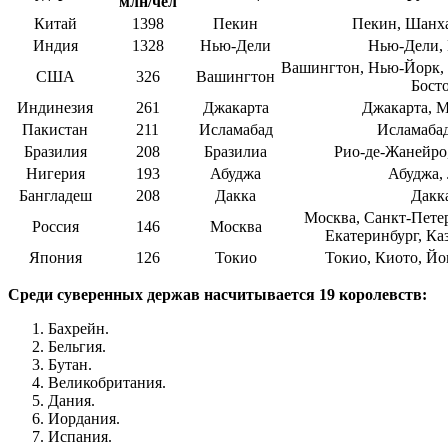
млн/чел
Китай
1398
Пекин
Пекин, Шанха
Индия
1328
Нью-Дели
Нью-Дели, 
Вашингтон, Нью-Йорк, 
США
326
Вашингтон
Бост
Индинезия
261
Джакарта
Джакарта, М
Пакистан
211
Исламабад
Исламабад
Бразилия
208
Бразилиа
Рио-де-Жанейро,
Нигерия
193
Абуджа
Абуджа,
Бангладеш
208
Дакка
Дакк
Москва, Санкт-Петер
Россия
146
Москва
Екатеринбург, Ка
Япония
126
Токио
Токио, Киото, Йо
Среди суверенных держав насчитывается 19 королевств:
Бахрейн.
Бельгия.
Бутан.
Великобритания.
Дания.
Иордания.
Испания.