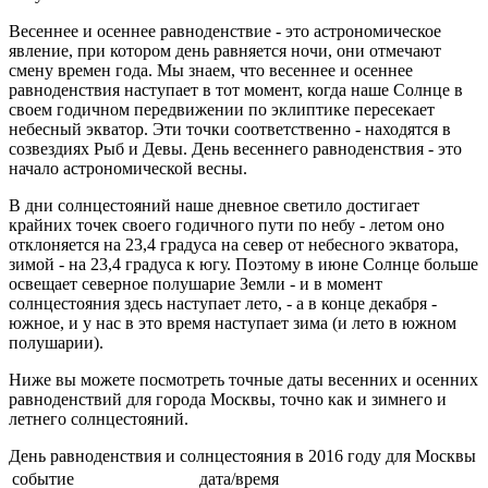
Весеннее и осеннее равноденствие - это астрономическое
явление, при котором день равняется ночи, они отмечают
смену времен года. Мы знаем, что весеннее и осеннее
равноденствия наступает в тот момент, когда наше Солнце в
своем годичном передвижении по эклиптике пересекает
небесный экватор. Эти точки соответственно - находятся в
созвездиях Рыб и Девы. День весеннего равноденствия - это
начало астрономической весны.
В дни солнцестояний наше дневное светило достигает
крайних точек своего годичного пути по небу - летом оно
отклоняется на 23,4 градуса на север от небесного экватора,
зимой - на 23,4 градуса к югу. Поэтому в июне Солнце больше
освещает северное полушарие Земли - и в момент
солнцестояния здесь наступает лето, - а в конце декабря -
южное, и у нас в это время наступает зима (и лето в южном
полушарии).
Ниже вы можете посмотреть точные даты весенних и осенних
равноденствий для города Москвы, точно как и зимнего и
летнего солнцестояний.
День равноденствия и солнцестояния в 2016 году для Москвы
событие
дата/время