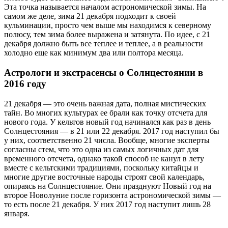
Эта точка называется началом астрономической зимы. На
самом же деле, зима 21 декабря подходит к своей
кульминации, просто чем выше мы находимся к северному
полюсу, тем зима более выражена и затянута. По идее, с 21
декабря должно быть все теплее и теплее, а в реальности
холодно еще как минимум два или полтора месяца.
Астрологи и экстрасенсы о Солнцестоянии в
2016 году
21 декабря — это очень важная дата, полная мистических
тайн. Во многих культурах ее брали как точку отсчета для
нового года. У кельтов новый год начинался как раз в день
Солнцестояния — в 21 или 22 декабря. 2017 год наступил бы
у них, соответственно 21 числа. Вообще, многие эксперты
согласны стем, что это одна из самых логичных дат для
временного отсчета, однако такой способ не канул в лету
вместе с кельтскими традициями, поскольку китайцы и
многие другие восточные народы строят свой календарь,
опираясь на Солнцестояние. Они празднуют Новый год на
второе Новолуние после горизонта астрономической зимы —
то есть после 21 декабря. У них 2017 год наступит лишь 28
января.