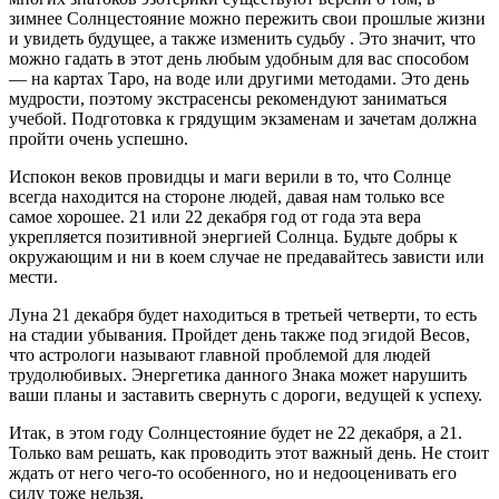
зимнее Солнцестояние можно пережить свои прошлые жизни
и увидеть будущее, а также изменить судьбу . Это значит, что
можно гадать в этот день любым удобным для вас способом
— на картах Таро, на воде или другими методами. Это день
мудрости, поэтому экстрасенсы рекомендуют заниматься
учебой. Подготовка к грядущим экзаменам и зачетам должна
пройти очень успешно.
Испокон веков провидцы и маги верили в то, что Солнце
всегда находится на стороне людей, давая нам только все
самое хорошее. 21 или 22 декабря год от года эта вера
укрепляется позитивной энергией Солнца. Будьте добры к
окружающим и ни в коем случае не предавайтесь зависти или
мести.
Луна 21 декабря будет находиться в третьей четверти, то есть
на стадии убывания. Пройдет день также под эгидой Весов,
что астрологи называют главной проблемой для людей
трудолюбивых. Энергетика данного Знака может нарушить
ваши планы и заставить свернуть с дороги, ведущей к успеху.
Итак, в этом году Солнцестояние будет не 22 декабря, а 21.
Только вам решать, как проводить этот важный день. Не стоит
ждать от него чего-то особенного, но и недооценивать его
силу тоже нельзя.