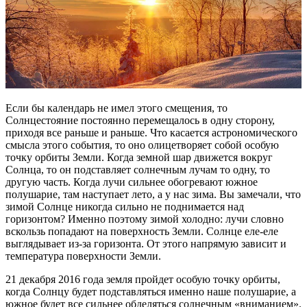
Если бы календарь не имел этого смещения, то
Солнцестояние постоянно перемещалось в одну сторону,
приходя все раньше и раньше. Что касается астрономического
смысла этого события, то оно олицетворяет собой особую
точку орбиты Земли. Когда земной шар движется вокруг
Солнца, то он подставляет солнечным лучам то одну, то
другую часть. Когда лучи сильнее обогревают южное
полушарие, там наступает лето, а у нас зима. Вы замечали, что
зимой Солнце никогда сильно не поднимается над
горизонтом? Именно поэтому зимой холодно: лучи словно
вскользь попадают на поверхность Земли. Солнце еле-еле
выглядывает из-за горизонта. От этого напрямую зависит и
температура поверхности Земли.
21 декабря 2016 года земля пройдет особую точку орбиты,
когда Солнцу будет подставляться именно наше полушарие, а
южное будет все сильнее обделяться солнечным «вниманием».