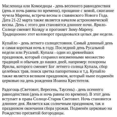
Масленица или Комоедицы - день весеннего равноденствия
(день и ночь равны по времени), прощание с зимой, сжигание
чучела Марены, встреча весны и славянского Нового Года.
Дата 21-22 марта также является началом астрономической
весны. День с этого дня становится длиннее ночи. Ярило-
Солнце сменяет Коляду и прогоняет Зиму-Марену.
Традиционно этот коловорот праздновался целых две недели.
Купайло - день летнего солнцестояния. Самый длинный день
и самая короткая ночь в году. Последний день Русальной
недели или Русалий. Купала - один из древнейших
праздников, который сохранил неизменными множество
традиций и обычаев до наших дней, например: похороны
Ярилы, которого сменяет Бог летнего солнца Купала, сбор
целебных трав, поиск цветка папоротника и т.д. Купайло
также является великим праздником, который ныне подменён
церковью на день рождения Иоанна Крестителя.
Радогощь (Световит, Вересень, Таусень) - день осеннего
равноденствия (день и ночь равны по времени). В этот день
вступает в права Солнце-Старик Световит. Ночь становится
длиннее дня. Является как солнечным праздником, так и
праздником окончания сбора урожая. Подменён церковью на
Рождество пресвятой богородицы.