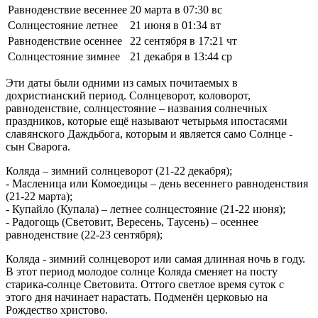
Равноденствие весеннее
20 марта в 07:30 вс
Солнцестояние летнее
21 июня в 01:34 вт
Равноденствие осеннее
22 сентября в 17:21 чт
Солнцестояние зимнее
21 декабря в 13:44 ср
Эти даты были одними из самых почитаемых в
дохристианский период. Солнцеворот, коловорот,
равноденствие, солнцестояние – названия солнечных
праздников, которые ещё называют четырьмя ипостасями
славянского Даждьбога, которым и является само Солнце -
сын Сварога.
Коляда – зимний солнцеворот (21-22 декабря);
- Масленица или Комоедицы – день весеннего равноденствия
(21-22 марта);
- Купайло (Купала) – летнее солнцестояние (21-22 июня);
- Радогощь (Световит, Вересень, Таусень) – осеннее
равноденствие (22-23 сентября);
Коляда - зимний солнцеворот или самая длинная ночь в году.
В этот период молодое солнце Коляда сменяет на посту
старика-солнце Световита. Оттого светлое время суток с
этого дня начинает нарастать. Подменён церковью на
Рождество христово.