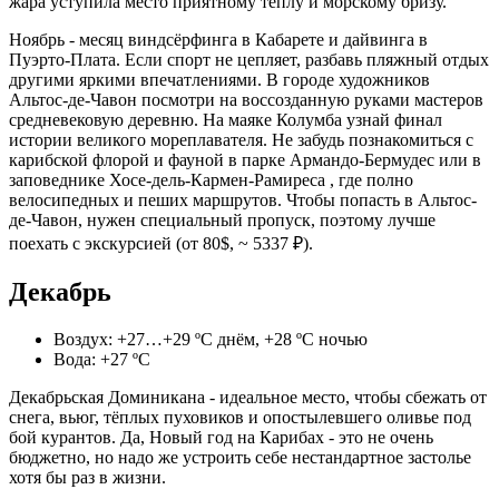
жара уступила место приятному теплу и морскому бризу.
Ноябрь - месяц виндсёрфинга в Кабарете и дайвинга в
Пуэрто-Плата. Если спорт не цепляет, разбавь пляжный отдых
другими яркими впечатлениями. В городе художников
Альтос-де-Чавон посмотри на воссозданную руками мастеров
средневековую деревню. На маяке Колумба узнай финал
истории великого мореплавателя. Не забудь познакомиться с
карибской флорой и фауной в парке Армандо-Бермудес или в
заповеднике Хосе-дель-Кармен-Рамиреса , где полно
велосипедных и пеших маршрутов. Чтобы попасть в Альтос-
де-Чавон, нужен специальный пропуск, поэтому лучше
поехать с экскурсией (от 80$, ~ 5337 ₽).
Декабрь
Воздух: +27…+29 ºС днём, +28 ºС ночью
Вода: +27 ºС
Декабрьская Доминикана - идеальное место, чтобы сбежать от
снега, вьюг, тёплых пуховиков и опостылевшего оливье под
бой курантов. Да, Новый год на Карибах - это не очень
бюджетно, но надо же устроить себе нестандартное застолье
хотя бы раз в жизни.