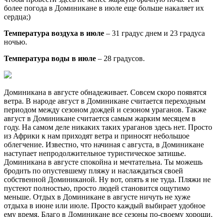
более погода в Доминикане в июле еще больше накаляет их
сердца;)
Температура воздуха в июле
– 31 градус днем и 23 градуса
ночью.
Температура воды в июле
– 28 градусов.
Доминикана в августе обнадеживает. Совсем скоро появятся
ветра. В народе август в Доминикане считается переходным
периодом между сезоном дождей и сезоном ураганов. Также
август в Доминикане считается самым жарким месяцем в
году. На самом деле никаких таких ураганов здесь нет. Просто
из Африки к нам приходят ветра и приносят небольшое
облегчение. Известно, что начиная с августа, в Доминикане
наступает непродолжительное туристическое затишье.
Доминикана в августе спокойна и мечтательна. Ты можешь
бродить по опустевшему пляжу и наслаждаться своей
собственной Доминиканой. Ну вот, опять я не туда. Пляжи не
пустеют полностью, просто людей становится ощутимо
меньше. Отдых в Доминикане в августе ничуть не хуже
отдыха в июне или июле. Просто каждый выбирает удобное
ему время. Благо в Доминикане все сезоны по-своему хороши.