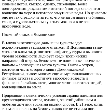
сильные ветры, быстро, однако, стихающие. Более
долгосрочным результатом изменений погоды становится
волнение на море и некоторое замутнение воды. Но дайверам
оно не так страшно из-за того, что не затрагивает глубинных
слоев, а с удовольствием купаться можно и в не очень
прозрачной воде.
Пляжный отдых в Доминикане
В такую экзотическую даль наши туристы едут
исключительно за пляжным отдыхом. И Доминикана ввиду
мягкости климата, развитости инфраструктуры и высокого
уровня безопасности лидирует среди тропических
направлений отдыха. Белоснежные пляжи и вечнозеленые
пальмы – воплощенная мечта туриста. Гаити – остров,
восточная часть которого занята Доминиканской
Республикой, знаком многим еще из мультипликационных
фильмов детства и достигнув взрослого возраста и
финансовой стабильности, многие хотят посетить этот рай,
воплощенный на земле.
Природные и климатические условия страны идеальны для
круглогодичного загара, купания, занятий дайвингом и
любыми другими водными видами спорта. В 21 веке, когда
так мало осталось на Земле уголков где не ступала нога