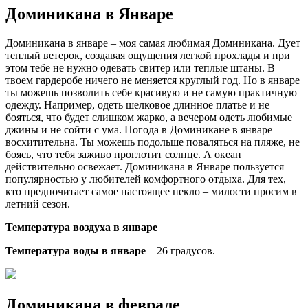
Доминикана в Январе
Доминикана в январе – моя самая любимая Доминикана. Дует
теплый ветерок, создавая ощущения легкой прохлады и при
этом тебе не нужно одевать свитер или теплые штаны. В
твоем гардеробе ничего не меняется круглый год. Но в январе
ты можешь позволить себе красивую и не самую практичную
одежду. Например, одеть шелковое длинное платье и не
бояться, что будет слишком жарко, а вечером одеть любимые
джины и не сойти с ума. Погода в Доминикане в январе
восхитительна. Ты можешь подольше поваляться на пляже, не
боясь, что тебя заживо проглотит солнце. А океан
действительно освежает. Доминикана в Январе пользуется
популярностью у любителей комфортного отдыха. Для тех,
кто предпочитает самое настоящее пекло – милости просим в
летний сезон.
Температура воздуха в январе
Температура воды в январе
– 26 градусов.
Доминикана в феврале