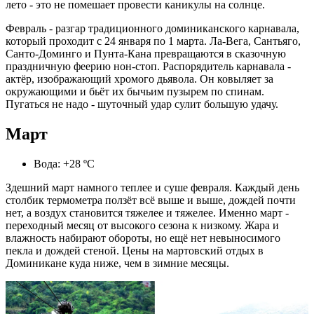
лето - это не помешает провести каникулы на солнце.
Февраль - разгар традиционного доминиканского карнавала,
который проходит с 24 января по 1 марта. Ла-Вега, Сантьяго,
Санто-Доминго и Пунта-Кана превращаются в сказочную
праздничную феерию нон-стоп. Распорядитель карнавала -
актёр, изображающий хромого дьявола. Он ковыляет за
окружающими и бьёт их бычьим пузырем по спинам.
Пугаться не надо - шуточный удар сулит большую удачу.
Март
Вода: +28 ºС
Здешний март намного теплее и суше февраля. Каждый день
столбик термометра ползёт всё выше и выше, дождей почти
нет, а воздух становится тяжелее и тяжелее. Именно март -
переходный месяц от высокого сезона к низкому. Жара и
влажность набирают обороты, но ещё нет невыносимого
пекла и дождей стеной. Цены на мартовский отдых в
Доминикане куда ниже, чем в зимние месяцы.