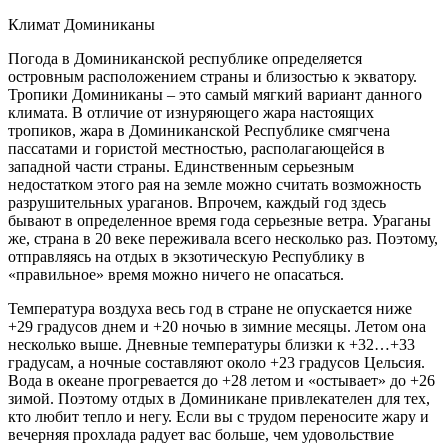
Климат Доминиканы
Погода в Доминиканской республике определяется
островным расположением страны и близостью к экватору.
Тропики Доминиканы – это самый мягкий вариант данного
климата. В отличие от изнуряющего жара настоящих
тропиков, жара в Доминиканской Республике смягчена
пассатами и гористой местностью, располагающейся в
западной части страны. Единственным серьезным
недостатком этого рая на земле можно считать возможность
разрушительных ураганов. Впрочем, каждый год здесь
бывают в определенное время года серьезные ветра. Ураганы
же, страна в 20 веке переживала всего несколько раз. Поэтому,
отправляясь на отдых в экзотическую Республику в
«правильное» время можно ничего не опасаться.
Температура воздуха весь год в стране не опускается ниже
+29 градусов днем и +20 ночью в зимние месяцы. Летом она
несколько выше. Дневные температуры близки к +32…+33
градусам, а ночные составляют около +23 градусов Цельсия.
Вода в океане прогревается до +28 летом и «остывает» до +26
зимой. Поэтому отдых в Доминикане привлекателен для тех,
кто любит тепло и негу. Если вы с трудом переносите жару и
вечерняя прохлада радует вас больше, чем удовольствие