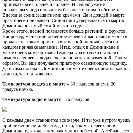
припекать все сильнее и сильнее. И сейчас уже не
поваляешься под солнышком без опаски сильно обгореть.
Вперед за солнцезащитными кремами! Да и дождей в марте
практически не бывает. Синоптики утверждают, что март в
Доминикане самый сухой месяц в году.
Кроме этого, весной появляется больше растений и фруктов.
Например, манго или огненное дерево. Зимой найти манго в
продаже не так-то просто, а вот весной он появляется на
каждом прилавке магазина. Итак, отдых в Доминикане в
марте очень комфортный. Температура воздуха становится
немного теплее, а вода в океане остается неизменной. Таким
образом, Вы еще получаете приятную освежающую водичку.
Да и сама погода в Доминикане в марте очень приятна как для
отдыха, так и для жизни.
Температура воздуха в марте
– 30 градусов днем и 20
градуса ночью.
Температура воды в марте
– 26 градусов.
С каждым днем становится все жарче. И ты уже нутром чуешь
приближение лета. Знаете, до того, как мы переехали в
Доминикану, я ждала лета как манны небесной. А сейчас лето