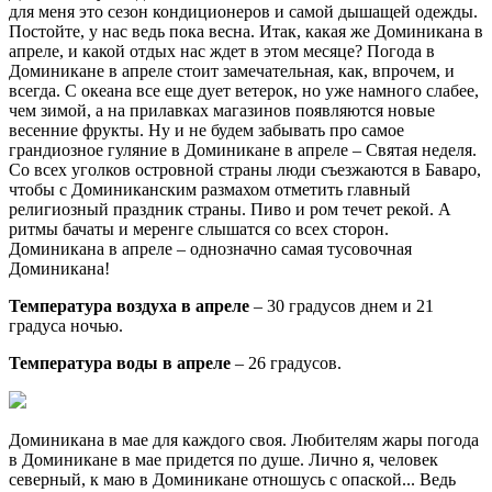
для меня это сезон кондиционеров и самой дышащей одежды.
Постойте, у нас ведь пока весна. Итак, какая же Доминикана в
апреле, и какой отдых нас ждет в этом месяце? Погода в
Доминикане в апреле стоит замечательная, как, впрочем, и
всегда. С океана все еще дует ветерок, но уже намного слабее,
чем зимой, а на прилавках магазинов появляются новые
весенние фрукты. Ну и не будем забывать про самое
грандиозное гуляние в Доминикане в апреле – Святая неделя.
Со всех уголков островной страны люди съезжаются в Баваро,
чтобы с Доминиканским размахом отметить главный
религиозный праздник страны. Пиво и ром течет рекой. А
ритмы бачаты и меренге слышатся со всех сторон.
Доминикана в апреле – однозначно самая тусовочная
Доминикана!
Температура воздуха в апреле
– 30 градусов днем и 21
градуса ночью.
Температура воды в апреле
– 26 градусов.
Доминикана в мае для каждого своя. Любителям жары погода
в Доминикане в мае придется по душе. Лично я, человек
северный, к маю в Доминикане отношусь с опаской... Ведь