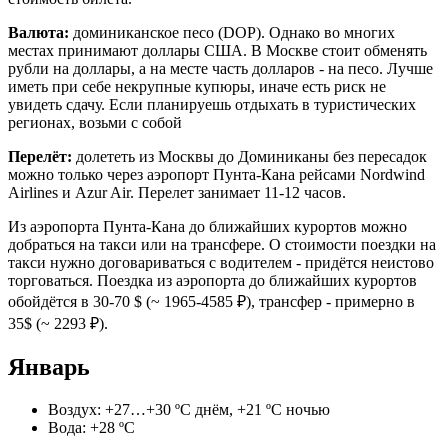
Валюта:
доминиканское песо (DOP). Однако во многих
местах принимают доллары США. В Москве стоит обменять
рубли на доллары, а на месте часть долларов - на песо.
Лучше
иметь при себе некрупные купюры, иначе есть риск не
увидеть сдачу. Если планируешь отдыхать в туристических
регионах, возьми с собой
Перелёт:
долететь из Москвы до Доминиканы без пересадок
можно только через аэропорт Пунта-Кана рейсами Nordwind
Airlines и Azur Air. Перелет занимает 11-12 часов.
Из аэропорта Пунта-Кана до ближайших курортов можно
добраться на такси или на трансфере. О стоимости поездки на
такси нужно договариваться с водителем - придётся неистово
торговаться. Поездка из аэропорта до ближайших курортов
обойдётся
в 30-70 $ (~ 1965-4585 ₽), трансфер - примерно в
35$ (~ 2293 ₽).
Январь
Воздух: +27…+30 ºС днём, +21 ºС ночью
Вода: +28 ºС