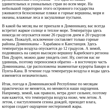
удивительных и уникальных стран во всем мире. На
небольшой территории этого островного государства
уживаются белоснежные пляжи и горные вершины, моря и
океаны, влажные леса и засушливые пустыни.
В какой бы месяц вы не приехали в Доминикану, вас всегда
встретит жаркое солнце и теплое море. Температура здесь
никогда не опускается ниже 26 градусов днем и 20 градусов
ночью. Пожалуй, исключение составляет только горные
районы Доминиканы – Харабакоа и Канстанция. Здесь
температура воздуха опускается до 12 градусов. А зимой,
поднявшись на самую высокую вершину Карибского региона
Пик Дуарте, можно даже увидеть снег. Ну, снегом нас не
удивишь, поэтому переносимся обратно – в восточную часть
Доминиканы, где расположены знаменитые курорты Баваро и
Пунта-Кана. В течение года температура воздуха и воды здесь
изменяется незначительно.
Итак, погода в Доминиканской Республике по месяцам
практически не меняется, но меняются наши ощущения.
Например, зимой, как правило, ветра дуют сильнее, поэтому
нам кажется, что температура воздуха ниже, чем летом. А
летом, с наступлением сезона дождей, приходит влага,
которая создает ощущение нестерпимой жары.