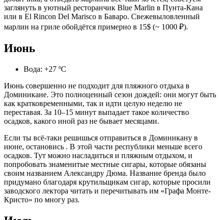
заглянуть в уютный ресторанчик Blue Marlin
в Пунта-Кана
или в
El Rincon Del Marisco
в Баваро. Свежевыловленный
марлин на гриле обойдётся примерно в 15$ (~ 1000 ₽).
Июнь
Вода: +27 ºС
Июнь совершенно не подходит для пляжного отдыха в
Доминикане. Это полноценный сезон дождей: они могут быть
как кратковременными, так и идти целую неделю не
переставая. За 10–15 минут выпадает такое количество
осадков, какого иной раз не бывает месяцами.
Если ты всё-таки решишься отправиться в Доминикану в
июне, остановись . В этой части республики меньше всего
осадков. Тут можно насладиться и пляжным отдыхом, и
попробовать знаменитые местные сигары, которые обязаны
своим названием Александру Дюма. Название бренда было
придумано благодаря крутильщикам сигар, которые просили
заводского лектора читать и перечитывать им «Графа Монте-
Кристо» по многу раз.