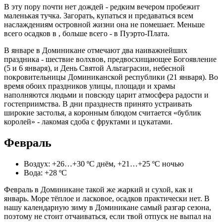
В эту пору почти нет дождей - редким вечером пробежит
маленькая тучка. Загорать, купаться и предаваться всем
наслаждениям островной жизни она не помешает. Меньше
всего осадков в , больше всего - в Пуэрто-Плата.
В январе в Доминикане отмечают два наиважнейших
праздника - шествие волхвов, предвосхищающее Богоявление
(5 и 6 января), и День Святой Альтаграсии, небесной
покровительницы Доминиканской республики (21 января). Во
время обоих праздников улицы, площади и храмы
наполняются людьми и повсюду царит атмосфера радости и
гостеприимства. В дни празднеств принято устраивать
широкие застолья, а коронным блюдом считается «бублик
королей» - лакомая сдоба с фруктами и цукатами.
Февраль
Воздух: +26…+30 ºС днём, +21…+25 ºС ночью
Вода: +28 ºС
Февраль в Доминикане такой же жаркий и сухой, как и
январь. Море тёплое и ласковое, осадков практически нет. В
нашу календарную зиму в Доминикане самый разгар сезона,
поэтому не стоит отчаиваться, если твой отпуск не выпал на