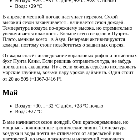
Воздух: +29…+31 ºС днём, +26…+28 ºС ночью
Вода: +29 ºС
В апреле в местной погоде наступает перелом. Сухой
высокий сезон заканчивается - начинается сезон дождей.
Температура воздуха по-прежнему высока, но стремительно
увеличивается влажность. Больше всего осадков в Пуэрто-
Плато, меньше всего - в Азуа. Вечерами активизируются
комары, поэтому стоит позаботиться о защитных спреях.
От жары спасёт исследование коралловых рифов и потаённых
бухт Пунта Каны. Если решишь отправиться туда, не забудь
прихватить аквашузы. Ну а если хочешь серьёзно исследовать
морские глубины, возьми пару уроков дайвинга. Один стоит
от 20 до 50$ (~1367-3416 ₽).
Май
Воздух: +30…+32 ºС днём, +28 ºС ночью
Вода: +27 ºС
В мае начинается сезон дождей. Они кратковременные, но
мощные - полноценные тропические ливни. Температура
воздуха и воды почти не отличается от апрельской или
мартовской, но из-за влажности и испарений становится