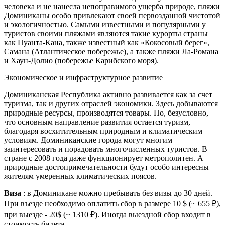
человека и не нанесла непоправимого ущерба природе, пляжи
Доминиканы особо привлекают своей первозданной чистотой
и экологичностью. Самыми известными и популярными у
туристов своими пляжами являются такие курорты страны
как Пуанта-Кана, также известный как «Кокосовый берег»,
Самана (Атлантическое побережье), а также пляжи Ла-Романа
и Хаун-Долио (побережье Карибского моря).
Экономическое и инфраструктурное развитие
Доминиканская Республика активно развивается как за счет
туризма, так и других отраслей экономики. Здесь добываются
природные ресурсы, производятся товары. Но, безусловно,
что основным направление развития остается туризм,
благодаря восхитительным природным и климатическим
условиям. Доминиканские города могут многим
заинтересовать и порадовать многочисленных туристов. В
стране с 2008 года даже функционирует метрополитен. А
природные достопримечательности будут особо интересны
жителям умеренных климатических поясов.
Виза
: в Доминикане можно пребывать без визы до 30 дней.
При въезде необходимо оплатить сбор в размере 10 $ (~ 655 ₽),
при выезде - 20$ (~ 1310 ₽). Иногда выездной сбор входит в
стоимость билета.