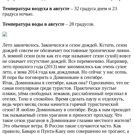
Температура воздуха в августе
– 32 градуса днем и 23
градуса ночью.
Температура воды в августе
– 28 градусов.
Лето закончилось. Закончился и сезон дождей. Кстати, сезон
дождей совсем не обозначает постоянные тропические ливни.
А зимний сезон (или как его еще называют сезон сухой) вовсе
не означает отсутствие дождей. Все переменчиво. Например,
лето прошлого года (2013) мне запомнилось как очень сухое
лето, а зима 2014 года как дождливая. Но сейчас у нас осень.
И пора бы поговорить о Доминикане в сентябре.
Итак, Доминикана в сентябре, какая она? Однозначно, что не
самая популярная среди туристов. Практически пустые
пляжи, уйма свободных лежаков, расслабленный персонал в
отелях. Тихо и спокойно. Время сделать паузу и отдохнуть,
ведь через месяц снова начнется горячий туристический
сезон! Я люблю Доминикану в сентябре. Ведь к нам приходит
так называемый сезон ураганов и приносит прохладу. Что
такое сезон ураганов в Доминикане глазами местного жителя?
Это обычные ветра. В России такие случаются часто. Как
правило, Баваро и Пунта-Кану они совершенно не трогают, а