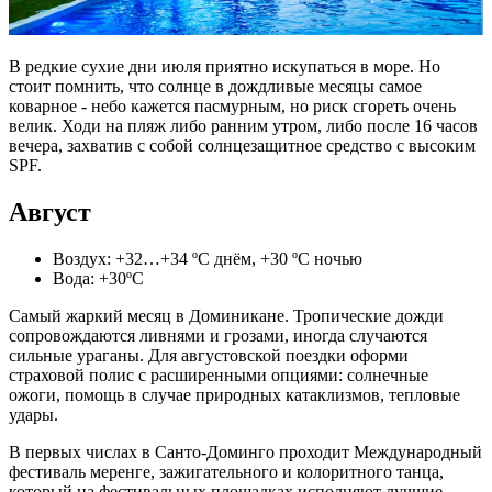
В редкие сухие дни июля приятно искупаться в море. Но
стоит помнить, что солнце в дождливые месяцы самое
коварное - небо кажется пасмурным, но риск сгореть очень
велик. Ходи на пляж либо ранним утром, либо после 16 часов
вечера, захватив с собой солнцезащитное средство с высоким
SPF.
Август
Воздух: +32…+34 ºС днём, +30 ºС ночью
Вода: +30ºС
Самый жаркий месяц в Доминикане. Тропические дожди
сопровождаются ливнями и грозами, иногда случаются
сильные ураганы. Для августовской поездки оформи
страховой полис с расширенными опциями: солнечные
ожоги, помощь в случае природных катаклизмов, тепловые
удары.
В первых числах в Санто-Доминго проходит Международный
фестиваль меренге, зажигательного и колоритного танца,
который на фестивальных площадках исполняют лучшие