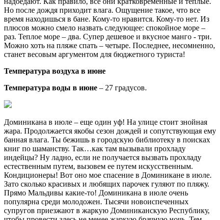
надоедают. Как правило, все они кратковременные и теплые.
Но после дождя приходит влага. Ощущение такое, что все
время находишься в бане. Кому-то нравится. Кому-то нет. Из
плюсов можно смело назвать следующее: спокойное море –
раз. Теплое море – два. Супер дешевое и вкусное манго - три.
Можно хоть на пляже спать – четыре. Последнее, несомненно,
станет весовым аргументом для бюджетного туриста!
Температура воздуха в июне
Температура воды в июне
– 27 градусов.
Доминикана в июле – еще один уф! На улице стоит знойная
жара. Продолжается якобы сезон дождей и сопутствующая ему
банная влага. Ты бежишь в городскую библиотеку в поисках
книг по шаманству. Так…как там вызывали прохладу
индейцы? Ну ладно, если не получается вызвать прохладу
естественным путем, вызовем ее путем искусственным.
Кондиционеры! Вот оно мое спасение в Доминикане в июле.
Зато сколько красивых и любящих парочек гуляют по пляжу.
Прямо Мальдивы какие-то! Доминикана в июле очень
популярна среди молодожен. Тысячи новоиспеченных
супругов приезжают в жаркую Доминиканскую Республику,
чтобы провести здесь не менее жаркую брачную ночь. Тем