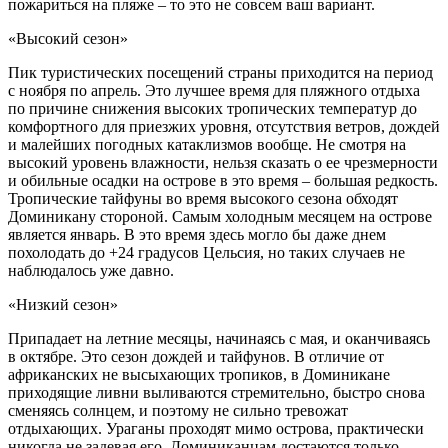
пожариться на пляже – то это не совсем ваш вариант.
«Высокий сезон»
Пик туристических посещений страны приходится на период
с ноября по апрель. Это лучшее время для пляжного отдыха
по причине снижения высоких тропических температур до
комфортного для приезжих уровня, отсутствия ветров, дождей
и малейших погодных катаклизмов вообще. Не смотря на
высокий уровень влажности, нельзя сказать о ее чрезмерности
и обильные осадки на острове в это время – большая редкость.
Тропические тайфуны во время высокого сезона обходят
Доминикану стороной. Самым холодным месяцем на острове
является январь. В это время здесь могло бы даже днем
похолодать до +24 градусов Цельсия, но таких случаев не
наблюдалось уже давно.
«Низкий сезон»
Припадает на летние месяцы, начинаясь с мая, и оканчиваясь
в октябре. Это сезон дождей и тайфунов. В отличие от
африканских не высыхающих тропиков, в Доминикане
приходящие ливни выливаются стремительно, быстро снова
сменяясь солнцем, и поэтому не сильно тревожат
отдыхающих. Ураганы проходят мимо острова, практически
никогда не задевая его. Доминиканцам достаются только