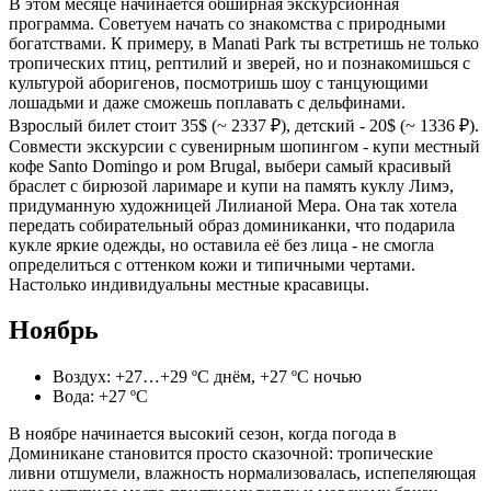
В этом месяце начинается обширная экскурсионная
программа. Советуем начать со знакомства с природными
богатствами. К примеру, в Manati Park
ты встретишь не только
тропических птиц, рептилий и зверей, но и познакомишься с
культурой аборигенов, посмотришь шоу с танцующими
лошадьми и даже сможешь поплавать с дельфинами.
Взрослый билет стоит 35$ (~ 2337 ₽), детский - 20$ (~ 1336 ₽).
Совмести экскурсии с сувенирным шопингом - купи местный
кофе Santo Domingo и ром Brugal, выбери самый красивый
браслет с бирюзой ларимаре и купи на память куклу Лимэ,
придуманную художницей Лилианой Мера. Она так хотела
передать собирательный образ доминиканки, что подарила
кукле яркие одежды, но оставила её без лица - не смогла
определиться с оттенком кожи и типичными чертами.
Настолько индивидуальны местные красавицы.
Ноябрь
Воздух: +27…+29 ºС днём, +27 ºС ночью
Вода: +27 ºС
В ноябре начинается высокий сезон, когда погода в
Доминикане становится просто сказочной: тропические
ливни отшумели, влажность нормализовалась, испепеляющая