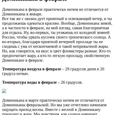
Доминикана в феврале практически ничем не отличается от
Доминиканы в январе.
Все так же с океана дует приятный и освежающий ветер, и ты
продолжаешь одеваться красиво. Вообще, Доминикана зимой,
а в частности в феврале, на мой взгляд, самая благоприятная
для отдыха. Ну, во-первых, ты уезжаешь из холодной зимней
России, чтобы урвать кусочек своего тропического солнца. А
во-вторых, благодаря приятной вечерней прохладе ты не
сходишь с ума от нескончаемой и такой непривычной жары.
Но, как говорится, на вкус и цвет фломастеры разные. Кто-то
предпочитает жару, а кто-то легкую прохладу, свойственную
Доминикане в феврале.
Температура воздуха в феврале
– 29 градусов днем и 20
градуса ночью.
Температура воды в феврале
– 26 градусов.
Доминикана в марте практически ничем не отличается от
Доминиканы февральской. Но мы уже отчетливо начинаем
ощущать приход весны. Вместе с весной в Доминикану
приходит и жара. Мы чувствуем, как солнце начинает