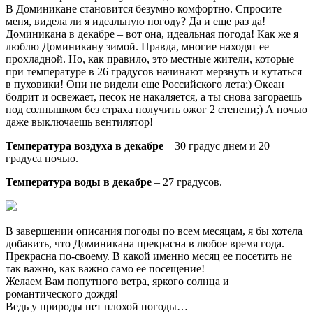
В Доминикане становится безумно комфортно. Спросите
меня, видела ли я идеальную погоду? Да и еще раз да!
Доминикана в декабре – вот она, идеальная погода! Как же я
люблю Доминикану зимой. Правда, многие находят ее
прохладной. Но, как правило, это местные жители, которые
при температуре в 26 градусов начинают мерзнуть и кутаться
в пуховики! Они не видели еще Российского лета;) Океан
бодрит и освежает, песок не накаляется, а ты снова загораешь
под солнышком без страха получить ожог 2 степени;) А ночью
даже выключаешь вентилятор!
Температура воздуха в декабре
– 30 градус днем и 20
градуса ночью.
Температура воды в декабре
– 27 градусов.
В завершении описания погоды по всем месяцам, я бы хотела
добавить, что Доминикана прекрасна в любое время года.
Прекрасна по-своему. В какой именно месяц ее посетить не
так важно, как важно само ее посещение!
Желаем Вам попутного ветра, яркого солнца и
романтического дождя!
Ведь у природы нет плохой погоды…