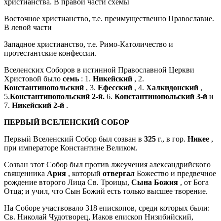
христианства. В правой части схемы
Восточное христианство, т.е. преимущественно Православие.
В левой части
Западное христианство, т.е. Римо-Католичество и
протестантские конфессии.
Вселенских Соборов в истинной Православной Церкви
Христовой было
семь
: 1.
Никейский
, 2.
Константинопольский
, 3.
Ефесский
, 4.
Халкидонский
,
5.
Константинопольский 2-й.
6.
Константинопольский 3-й
и
7.
Никейский 2-й
.
ПЕРВЫЙ ВСЕЛЕНСКИЙ СОБОР
Первый Вселенский Собор был созван в
325
г., в гор.
Никее
,
при императоре Константине Великом.
Созван этот Собор был против лжеучения александрийского
священника
Ария
, который
отвергал
Божество и предвечное
рождение второго Лица Св. Троицы,
Сына Божия
, от Бога
Отца; и учил, что Сын Божий есть только высшее творение.
На Соборе участвовало 318 епископов, среди которых были:
Св. Николай Чудотворец, Иаков епископ Низибийский,