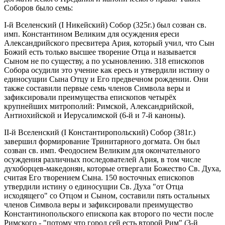
Соборов было семь:
I-й Вселенский (I Никейский) Собор (325г.) был созван св.
имп. Константином Великим для осуждения ереси
Александрийского пресвитера Ария, который учил, что Сын
Божий есть только высшее творение Отца и называется
Сыном не по существу, а по усыновлению. 318 епископов
Собора осудили это учение как ересь и утвердили истину о
единосущии Сына Отцу и Его предвечном рождении. Они
также составили первые семь членов Символа веры и
зафиксировали преимущества епископов четырёх
крупнейших митрополий: Римской, Александрийской,
Антиохийской и Иерусалимской (6-й и 7-й каноны).
II-й Вселенский (I Константиропольский) Собор (381г.)
завершил формирование Тринитарного догмата. Он был
созван св. имп. Феодосием Великим для окончательного
осуждения различных последователей Ария, в том числе
духоборцев-македонян, которые отвергали Божество Св. Духа,
считая Его творением Сына. 150 восточных епископов
утвердили истину о единосущии Св. Духа "от Отца
исходящего" со Отцом и Сыном, составили пять остальных
членов Символа веры и зафиксировали преимущество
Константинопольского епископа как второго по чести после
Римского - "потому что город сей есть второй Рим" (3-й