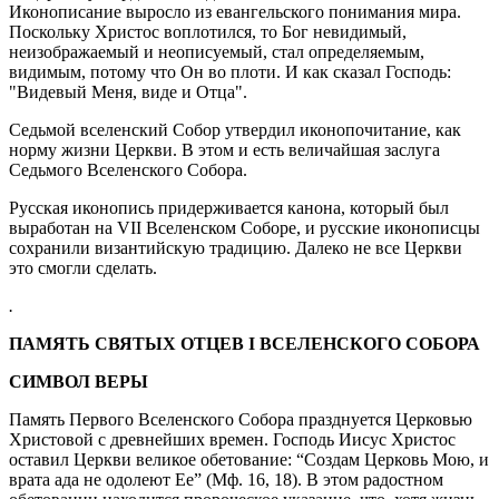
Иконописание выросло из евангельского понимания мира.
Поскольку Христос воплотился, то Бог невидимый,
неизображаемый и неописуемый, стал определяемым,
видимым, потому что Он во плоти. И как сказал Господь:
"Видевый Меня, виде и Отца".
Седьмой вселенский Собор утвердил иконопочитание, как
норму жизни Церкви. В этом и есть величайшая заслуга
Седьмого Вселенского Собора.
Русская иконопись придерживается канона, который был
выработан на VII Вселенском Соборе, и русские иконописцы
сохранили византийскую традицию. Далеко не все Церкви
это смогли сделать.
.
ПАМЯТЬ СВЯТЫХ ОТЦЕВ I ВСЕЛЕНСКОГО СОБОРА
СИМВОЛ ВЕРЫ
Память Первого Вселенского Собора празднуется Церковью
Христовой с древнейших времен. Господь Иисус Христос
оставил Церкви великое обетование: “Создам Церковь Мою, и
врата ада не одолеют Ее” (Мф. 16, 18). В этом радостном