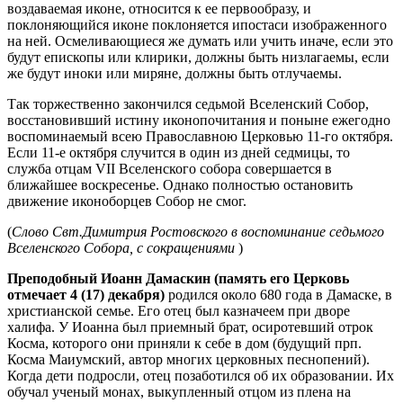
воздаваемая иконе, относится к ее первообразу, и
поклоняющийся иконе поклоняется ипостаси изображенного
на ней. Осмеливающиеся же думать или учить иначе, если это
будут епископы или клирики, должны быть низлагаемы, если
же будут иноки или миряне, должны быть отлучаемы.
Так торжественно закончился седьмой Вселенский Собор,
восстановивший истину иконопочитания и поныне ежегодно
воспоминаемый всею Православною Церковью 11-го октября.
Если 11-е октября случится в один из дней седмицы, то
служба отцам VII Вселенского собора совершается в
ближайшее воскресенье. Однако полностью остановить
движение иконоборцев Собор не смог.
(
Слово Свт.Димитрия Ростовского в воспоминание седьмого
Вселенского Собора, с сокращениями
)
Преподобный Иоанн Дамаскин (память его Церковь
отмечает 4 (17) декабря)
родился около 680 года в Дамаске, в
христианской семье. Его отец был казначеем при дворе
халифа. У Иоанна был приемный брат, осиротевший отрок
Косма, которого они приняли к себе в дом (будущий прп.
Косма Маиумский, автор многих церковных песнопений).
Когда дети подросли, отец позаботился об их образовании. Их
обучал ученый монах, выкупленный отцом из плена на