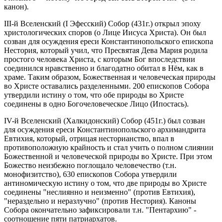
канон).
III-й Вселенский (I Эфесский) Собор (431г.) открыл эпоху
христологических споров (о Лице Иисуса Христа). Он был
созван для осуждения ереси Константинопольского епископа
Нестория, который учил, что Пресвятая Дева Мария родила
простого человека Христа, с которым Бог впоследствии
соединился нравственно и благодатно обитал в Нём, как в
храме. Таким образом, Божественная и человеческая природы
во Христе оставались разделенными. 200 епископов Собора
утвердили истину о том, что обе природы во Христе
соединены в одно Богочеловеческое Лицо (Ипостась).
IV-й Вселенский (Халкидонский) Собор (451г.) был созван
для осуждения ереси Константинопольского архимандрита
Евтихия, который, отрицая несторианство, впал в
противоположную крайность и стал учить о полном слиянии
Божественной и человеческой природы во Христе. При этом
Божество неизбежно поглощало человечество (т.н.
монофизитство), 630 епископов Собора утвердили
антиномическую истину о том, что две природы во Христе
соединены "неслиянно и неизменно" (против Евтихия),
"нераздельно и неразлучно" (против Нестория). Каноны
Собора окончательно зафиксировали т.н. "Пентархию" -
соотношение пяти патриархатов.