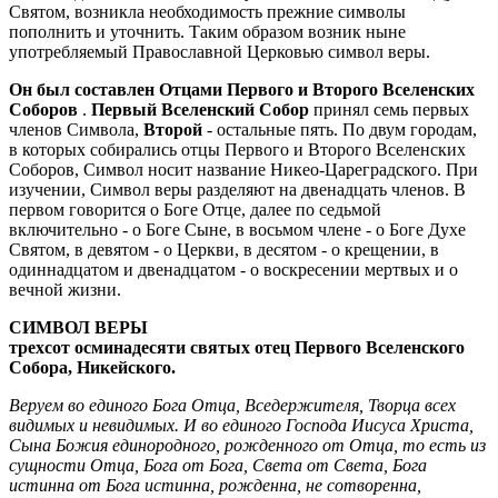
Святом, возникла необходимость прежние символы
пополнить и уточнить. Таким образом возник ныне
употребляемый Православной Церковью символ веры.
Он был составлен Отцами Первого и Второго Вселенских
Соборов
.
Первый Вселенский Собор
принял семь первых
членов Символа,
Второй
- остальные пять. По двум городам,
в которых собирались отцы Первого и Второго Вселенских
Соборов, Символ носит название Никео-Цареградского. При
изучении, Символ веры разделяют на двенадцать членов. В
первом говорится о Боге Отце, далее по седьмой
включительно - о Боге Сыне, в восьмом члене - о Боге Духе
Святом, в девятом - о Церкви, в десятом - о крещении, в
одиннадцатом и двенадцатом - о воскресении мертвых и о
вечной жизни.
СИМВОЛ ВЕРЫ
трехсот осминадесяти святых отец Первого Вселенского
Собора, Никейского.
Веруем во единого Бога Отца, Вседержителя, Творца всех
видимых и невидимых. И во единого Господа Иисуса Христа,
Сына Божия единородного, рожденного от Отца, то есть из
сущности Отца, Бога от Бога, Света от Света, Бога
истинна от Бога истинна, рожденна, не сотворенна,