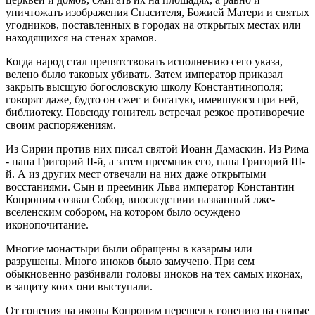
уничтожать изображения Спасителя, Божией Матери и святых
угодников, поставленных в городах на открытых местах или
находящихся на стенах храмов.
Когда народ стал препятствовать исполнению сего указа,
велено было таковых убивать. Затем император приказал
закрыть высшую богословскую школу Константинополя;
говорят даже, будто он сжег и богатую, имевшуюся при ней,
библиотеку. Повсюду гонитель встречал резкое противоречие
своим распоряжениям.
Из Сирии против них писал святой Иоанн Дамаскин. Из Рима
- папа Григорий II-й, а затем преемник его, папа Григорий III-
й. А из других мест отвечали на них даже открытыми
восстаниями. Сын и преемник Льва император Константин
Копроним созвал Собор, впоследствии названный лже-
вселенским собором, на котором было осуждено
иконопочитание.
Многие монастыри были обращены в казармы или
разрушены. Много иноков было замучено. При сем
обыкновенно разбивали головы иноков на тех самых иконах,
в защиту коих они выступали.
От гонения на иконы Копроним перешел к гонению на святые