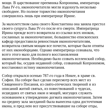
мощи. В царствование преемника Копронима, императора
Льва IV-го, иконопочитатели могли вздохнуть несколько
свободнее. Но полное торжество иконопочитания
совершилось лишь при императрице Ирине.
За малолетством сына своего Константина она заняла престол
своего супруга Льва IV-го после его смерти. Императрица
Ирина прежде всего возвратила из ссылки всех иноков,
сосланных за иконопочитание, большинство епископских
кафедр предоставила ревностным иконопочитателям,
возвратила святым мощам все почести, которые были отняты
от них иконоборцами. Однако императрица сознавала, что
всего этого мало для полного восстановления
иконопочитания. Необходимо было созвать вселенский собор,
который бы, осудив недавний собор, созванный Копронимом,
восстановил истину иконопочитания.
Собор открылся осенью 787-го года в Никее, в храме св.
Софии. На соборе был сделан пересмотр всех мест из
Священного Писания, из свято-отеческих творений и из
описаний житий святых, из повествований о чудесах,
исшедших от святых икон и мощей, могущих служить
основанием к утверждению догмата иконопочитания. Затем
на средину зала заседаний была вынесена одна досточтимая
икона, и пред нею все присутствовавшие на соборе отцы,