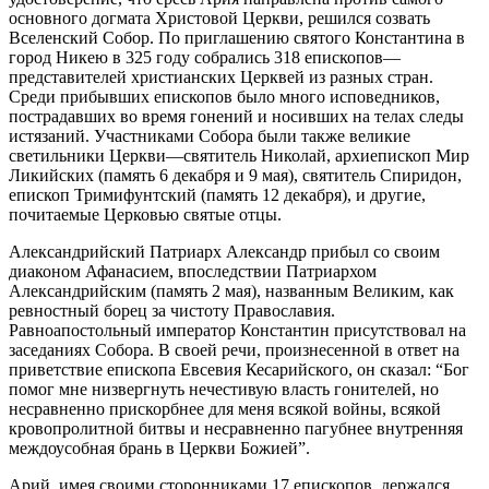
основного догмата Христовой Церкви, решился созвать
Вселенский Собор. По приглашению святого Константина в
город Никею в 325 году собрались 318 епископов—
представителей христианских Церквей из разных стран.
Среди прибывших епископов было много исповедников,
пострадавших во время гонений и носивших на телах следы
истязаний. Участниками Собора были также великие
светильники Церкви—святитель Николай, архиепископ Мир
Ликийских (память 6 декабря и 9 мая), святитель Спиридон,
епископ Тримифунтский (память 12 декабря), и другие,
почитаемые Церковью святые отцы.
Александрийский Патриарх Александр прибыл со своим
диаконом Афанасием, впоследствии Патриархом
Александрийским (память 2 мая), названным Великим, как
ревностный борец за чистоту Православия.
Равноапостольный император Константин присутствовал на
заседаниях Собора. В своей речи, произнесенной в ответ на
приветствие епископа Евсевия Кесарийского, он сказал: “Бог
помог мне низвергнуть нечестивую власть гонителей, но
несравненно прискорбнее для меня всякой войны, всякой
кровопролитной битвы и несравненно пагубнее внутренняя
междоусобная брань в Церкви Божией”.
Арий, имея своими сторонниками 17 епископов, держался