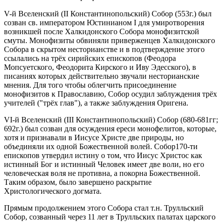
V-й Вселенский (II Константинопольский) Собор (553г.) был
созван св. императором Юстинианом I для умиротворения
возникшей после Халкидонского Собора монофизитской
смуты. Монофизиты обвиняли приверженцев Халкидонского
Собора в скрытом несторианстве и в подтверждение этого
ссылались на трёх сирийских епископов (Феодора
Мопсуетского, Феодорита Кирского и Иву Эдесского), в
писаниях которых действительно звучали несторианские
мнения. Для того чтобы облегчить присоединение
монофизитов к Православию, Собор осудил заблуждения трёх
учителей ("трёх глав"), а также заблуждения Оригена.
VI-й Вселенский (III Константинопольский) Собор (680-681гг;
692г.) был созван для осуждения ереси монофелитов, которые,
хотя и признавали в Иисусе Христе две природы, но
объединяли их одной Божественной волей. Собор170-ти
епископов утвердил истину о том, что Иисус Христос как
истинный Бог и истинный Человек имеет две воли, но его
человеческая воля не противна, а покорна Божественной.
Таким образом, было завершено раскрытие
Христологического догмата.
Прямым продолжением этого Собора стал т.н. Трулльский
Собор, созванный через 11 лет в Трулльских палатах царского