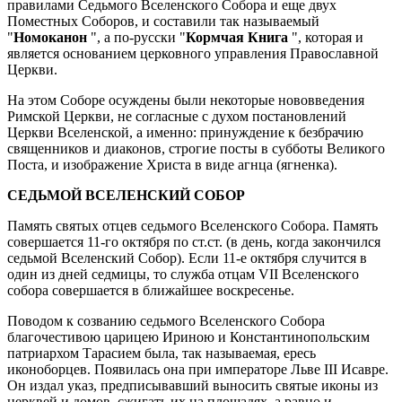
правилами Седьмого Вселенского Собора и еще двух
Поместных Соборов, и составили так называемый
"
Номоканон
", а по-русски "
Кормчая Книга
", которая и
является основанием церковного управления Православной
Церкви.
На этом Соборе осуждены были некоторые нововведения
Римской Церкви, не согласные с духом постановлений
Церкви Вселенской, а именно: принуждение к безбрачию
священников и диаконов, строгие посты в субботы Великого
Поста, и изображение Христа в виде агнца (ягненка).
СЕДЬМОЙ ВСЕЛЕНСКИЙ СОБОР
Память святых отцев седьмого Вселенского Собора. Память
совершается 11-го октября по ст.ст. (в день, когда закончился
седьмой Вселенский Собор). Если 11-е октября случится в
один из дней седмицы, то служба отцам VII Вселенского
собора совершается в ближайшее воскресенье.
Поводом к созванию седьмого Вселенского Собора
благочестивою царицею Ириною и Константинопольским
патриархом Тарасием была, так называемая, ересь
иконоборцев. Появилась она при императоре Льве III Исавре.
Он издал указ, предписывавший выносить святые иконы из
церквей и домов, сжигать их на площадях, а равно и