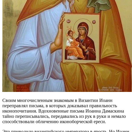
Своим многочисленным знакомым в Византии Иоанн
переправлял письма, в которых доказывал правильность
иконопочитания. Вдохновенные письма Иоанна Дамаскина
тайно переписывались, передавались из рук в руки и немало
способствовали обличению иконоборческой ереси.
Это приводило византийского императора в ярость. Но Иоанн