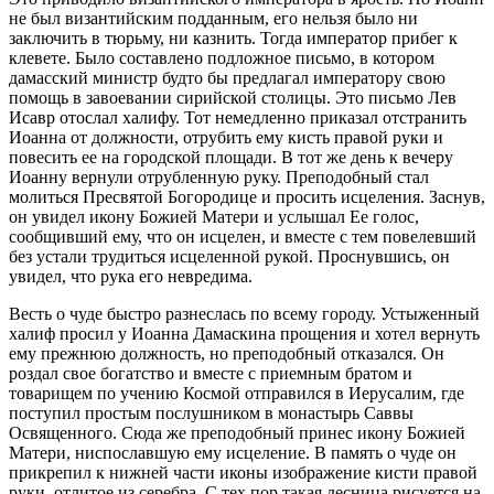
не был византийским подданным, его нельзя было ни
заключить в тюрьму, ни казнить. Тогда император прибег к
клевете. Было составлено подложное письмо, в котором
дамасский министр будто бы предлагал императору свою
помощь в завоевании сирийской столицы. Это письмо Лев
Исавр отослал халифу. Тот немедленно приказал отстранить
Иоанна от должности, отрубить ему кисть правой руки и
повесить ее на городской площади. В тот же день к вечеру
Иоанну вернули отрубленную руку. Преподобный стал
молиться Пресвятой Богородице и просить исцеления. Заснув,
он увидел икону Божией Матери и услышал Ее голос,
сообщивший ему, что он исцелен, и вместе с тем повелевший
без устали трудиться исцеленной рукой. Проснувшись, он
увидел, что рука его невредима.
Весть о чуде быстро разнеслась по всему городу. Устыженный
халиф просил у Иоанна Дамаскина прощения и хотел вернуть
ему прежнюю должность, но преподобный отказался. Он
роздал свое богатство и вместе с приемным братом и
товарищем по учению Космой отправился в Иерусалим, где
поступил простым послушником в монастырь Саввы
Освященного. Сюда же преподобный принес икону Божией
Матери, ниспославшую ему исцеление. В память о чуде он
прикрепил к нижней части иконы изображение кисти правой
руки, отлитое из серебра. С тех пор такая десница рисуется на