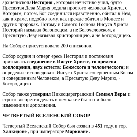
архиепископа
Нестория
, который нечестиво учил, будто
Пресвятая Дева Мария родила простого человека Христа, с
Которым, потом, Бог соединился нравственно, обитал в Нем,
как в храме, подобно тому, как прежде обитал в Моисее и
других пророках. Потому и Самого Господа Иисуса Христа
Несторий называл богоносцем, а не Богочеловеком, а
Пресвятую Деву называл христородицею, а не Богородицею.
На Соборе присутствовало 200 епископов.
Собор осудил и отверг ересь Нестория и постановил
признавать
соединение в Иисусе Христе, со времени
воплощения, двух естеств: Божеского и человеческого;
и
определил: исповедовать Иисуса Христа совершенным Богом
и совершенным Человеком, а Пресвятую Деву Марию, -
Богородицею.
Собор также
утвердил
Никеоцареградский
Символ Веры
и
строго воспретил делать в нем какие бы то ни было
изменения и дополнения.
ЧЕТВЕРТЫЙ ВСЕЛЕНСКИЙ СОБОР
Четвертый Вселенский Собор был созван в
451
году, в гор.
Халкидоне
, при императоре
Маркиане
.