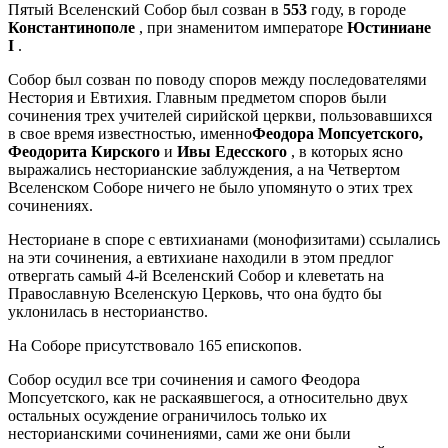
Пятый Вселенский Собор был созван в
553
году, в городе
Константинополе
, при знаменитом императоре
Юстиниане
I
.
Собор был созван по поводу споров между последователями
Нестория и Евтихия. Главным предметом споров были
сочинения трех учителей сирийской церкви, пользовавшихся
в свое время известностью, именно
Феодора Мопсуетского,
Феодорита Кирского
и
Ивы Едесского
, в которых ясно
выражались несторианские заблуждения, а на Четвертом
Вселенском Соборе ничего не было упомянуто о этих трех
сочинениях.
Несториане в споре с евтихианами (монофизитами) ссылались
на эти сочинения, а евтихиане находили в этом предлог
отвергать самый 4-й Вселенский Собор и клеветать на
Православную Вселенскую Церковь, что она будто бы
уклонилась в несторианство.
На Соборе присутствовало 165 епископов.
Собор осудил все три сочинения и самого Феодора
Мопсуетского, как не раскаявшегося, а относительно двух
остальных осуждение ограничилось только их
несторианскими сочинениями, сами же они были