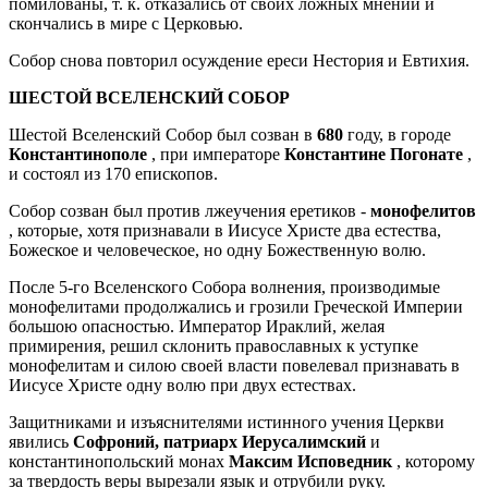
помилованы, т. к. отказались от своих ложных мнений и
скончались в мире с Церковью.
Собор снова повторил осуждение ереси Нестория и Евтихия.
ШЕСТОЙ ВСЕЛЕНСКИЙ СОБОР
Шестой Вселенский Собор был созван в
680
году, в городе
Константинополе
, при императоре
Константине Погонате
,
и состоял из 170 епископов.
Собор созван был против лжеучения еретиков -
монофелитов
, которые, хотя признавали в Иисусе Христе два естества,
Божеское и человеческое, но одну Божественную волю.
После 5-го Вселенского Собора волнения, производимые
монофелитами продолжались и грозили Греческой Империи
большою опасностью. Император Ираклий, желая
примирения, решил склонить православных к уступке
монофелитам и силою своей власти повелевал признавать в
Иисусе Христе одну волю при двух естествах.
Защитниками и изъяснителями истинного учения Церкви
явились
Софроний, патриарх Иерусалимский
и
константинопольский монах
Максим Исповедник
, которому
за твердость веры вырезали язык и отрубили руку.