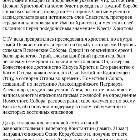
обетовании находится пророческое указание, что, хотя жизнь
Церкви Христовой на земле будет проходить в трудной борьбе
с врагом спасения, победа на Ее стороне. Святые мученики
засвидетельствовали истинность слов Спасителя, претерпев
страдания за исповедание Имени Христова, и меч гонителей
склонился перед победоносным знамением Креста Христова.
С IV века прекратились преследования христиан, но внутри
самой Церкви возникли ереси, на борьбу с которыми Церковь
созывала Вселенские Соборы. Одной из опаснейших ересей
было арианство. Арий, александрийский пресвитер, был
человеком безмерной гордыни и честолюбия. Он, отвергая
Божественное достоинство Иисуса Христа и Его равенство с
Богом Отцом, ложно учил, что Сын Божий не Единосущен
Отцу, а сотворен Отцом во времени. Поместный Собор,
созванный по настоянию Александрийского Патриарха
Александра, осудил лжеучение Ария, но тот не покорился и,
написав многим епископам письма с жалобой на определение
Поместного Собора, распространил свое лжеучение по всему
Востоку, ибо получил поддержку в своем заблуждении от
некоторых восточных епископов.
Для расследования возникшей смуты святой
равноапостольный император Константин (память 21 мая)
направил епископа Осию Кордубского и, получив от него
удостоверение, что ересь Ария направлена против самого