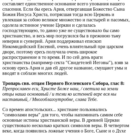
составляет единственное основание всего упования нашего
спасения. Если бы ересь Ария, отвергавшая Божество Сына
Божия Иисуса Христа, потрясшая тогда всю Церковь и
увлекшая за собою великое множество и пастырей и пасомых,
одолела истинное учение Церкви и сделалась
господствующею, то давно уже не существовало бы само
христианство, и весь мир погрузился бы в прежнюю тьму
неверия и суеверий. Ария поддерживал епископ
Никомидийский Евсевий, очень влиятельный при царском
дворе, поэтому ересь получила очень широкое
распространение в то время. И по сей день враги
христианства (например секта "Свидетелей Иеговы"), взяв за
основу ересь Ария и дав ей другое название, смущают умы и
вводят в соблазн многих людей.
Тропарь свв. отцам Первого Вселенского Собора, глас 8:
Препрославен еси, Христе Боже наш, / светила на земли
отцы наша основавый / и теми ко истенней вере вся ны
наставивый, / Многоблагоутробне, слава Тебе.
Со времен апостольских... христиане пользовались
"символами веры" для того, чтобы напоминать самим себе
основные истины христианской веры. В древней Церкви
существовало несколько кратких символов веры. В четвертом
веке, когда появились ложные учения о Боге, Сыне и о Духе