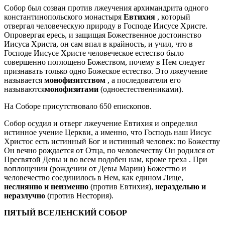
Собор был созван против лжеучения архимандрита одного
константинопольского монастыря
Евтихия
, который
отвергал человеческую природу в Господе Иисусе Христе.
Опровергая ересь, и защищая Божественное достоинство
Иисуса Христа, он сам впал в крайность, и учил, что в
Господе Иисусе Христе человеческое естество было
совершенно поглощено Божеством, почему в Нем следует
признавать только одно Божеское естество. Это лжеучение
называется
монофизитством
, а последователи его
называются
монофизитами
(одноестественниками).
На Соборе присутствовало 650 епископов.
Собор осудил и отверг лжеучение Евтихия и определил
истинное учение Церкви, а именно, что Господь наш Иисус
Христос есть истинный Бог и истинный человек: по Божеству
Он вечно рождается от Отца, по человечеству Он родился от
Пресвятой Девы и во всем подобен нам, кроме греха . При
воплощении (рождении от Девы Марии) Божество и
человечество соединилось в Нем, как едином Лице,
неслиянно и неизменно
(против Евтихия),
нераздельно и
неразлучно
(против Нестория).
ПЯТЫЙ ВСЕЛЕНСКИЙ СОБОР