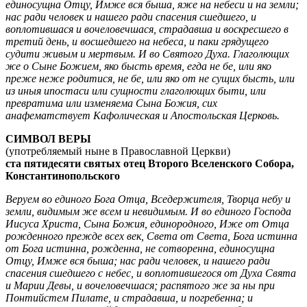
единосущна Отцу, Имже вся быша, яже на небеси и на земли;
нас ради человек и нашего ради спасения сшедшего, и
воплотившася и вочеловечшася, страдавша и воскресшего в
третий день, и восшедшего на небеса, и паки грядущего
судити живым и мертвым. И во Святого Духа. Глаголющих
же о Сыне Божием, яко бысть время, егда не бе, или яко
преже неже родитися, не бе, или яко от не сущих бысть, или
из иныя ипостаси или сущности глаголющих быти, или
превратима или изменяема Сына Божия, сих
анафематствует Кафолическая и Апостольская Церковь.
СИМВОЛ ВЕРЫ
(употребляемый ныне в Православной Церкви)
ста пятидесяти святых отец Второго Вселенского Собора,
Константинопольского
Веруем во единого Бога Отца, Вседержителя, Творца небу и
земли, видимым же всем и невидимым. И во единого Господа
Иисуса Христа, Сына Божия, единородного, Иже от Отца
рожденного прежде всех век, Света от Света, Бога истинна
от Бога истинна, рожденна, не сотворенна, единосущна
Отцу, Имже вся быша; нас ради человек, и нашего ради
спасения сшедшего с небес, и воплотившегося от Духа Свята
и Марии Девы, и вочеловечшася; распятого же за ны при
Понтийстем Пилате, и страдавша, и погребенна; и