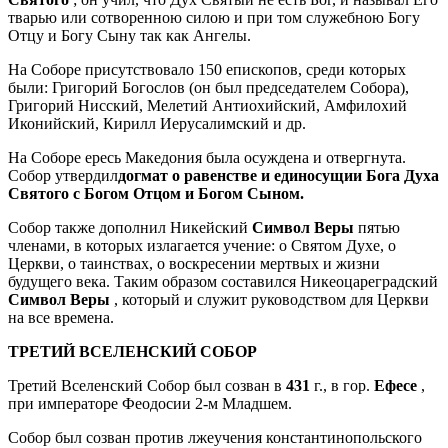
тварью или сотворенною силою и при том служебною Богу
Отцу и Богу Сыну так как Ангелы.
На Соборе присутствовало 150 епископов, среди которых
были: Григорий Богослов (он был председателем Собора),
Григорий Нисский, Мелетий Антиохийский, Амфилохий
Иконийский, Кирилл Иерусалимский и др.
На Соборе ересь Македония была осуждена и отвергнута.
Собор утвердил
догмат о равенстве и единосущии Бога Духа
Святого с Богом Отцом и Богом Сыном.
Собор также дополнил Никейский
Символ Веры
пятью
членами, в которых излагается учение: о Святом Духе, о
Церкви, о таинствах, о воскресении мертвых и жизни
будущего века. Таким образом составился Никеоцареградский
Символ Веры
, который и служит руководством для Церкви
на все времена.
ТРЕТИЙ ВСЕЛЕНСКИЙ СОБОР
Третий Вселенский Собор был созван в
431
г., в гор.
Ефесе
,
при императоре Феодосии 2-м Младшем.
Собор был созван против лжеучения константинопольского