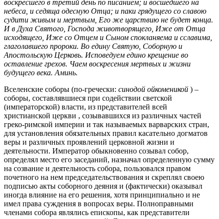
воскресшего в третий день по писанием; и восшедшего на
небеса, и седяща одесную Отца; и паки грядущего со славою
судити живым и мертвым, Его же царствию не будет конца.
И в Духа Святого, Господа животворящего, Иже от Отца
исходящего, Иже со Отцем и Сыном спокланяема и сславима,
глаголавшего пророки. Во едину Святую, Соборную и
Апостольскую Церковь. Исповедуем едино крещение во
оставление грехов. Чаем воскресения мертвых и жизни
будущего века. Аминь.
Вселенские соборы (по-гречески:
синодой ойкоменикой
) –
соборы, составлявшиеся при содействии светской
(императорской) власти, из представителей всей
христианской церкви , созывавшихся из различных частей
греко-римской империи и так называемых варварских стран,
для установления обязательных правил касательно догматов
веры и различных проявлений церковной жизни и
деятельности. Император обыкновенно созывал собор,
определял место его заседаний, назначал определенную сумму
на созвание и деятельность собора, пользовался правом
почетного на нем председательствования и скреплял своею
подписью акты соборного деяния и (фактически) оказывал
иногда влияние на его решения, хотя принципиально и не
имел права суждения в вопросах веры. Полноправными
членами собора являлись епископы, как представители