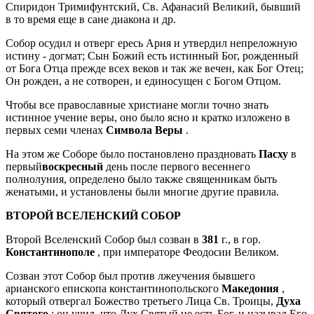
Спиридон Тримифунтский, Св. Афанасий Великий, бывший
в то время еще в сане диакона и др.
Собор осудил и отверг ересь Ария и утвердил непреложную
истину - догмат; Сын Божий есть истинный Бог, рожденный
от Бога Отца прежде всех веков и так же вечен, как Бог Отец;
Он рожден, а не сотворен, и единосущен с Богом Отцом.
Чтобы все православные христиане могли точно знать
истинное учение веры, оно было ясно и кратко изложено в
первых семи членах
Символа Веры
.
На этом же Соборе было постановлено праздновать
Пасху
в
первый
воскресный
день после первого весеннего
полнолуния, определено было также священникам быть
женатыми, и установлены были многие другие правила.
ВТОРОЙ ВСЕЛЕНСКИЙ СОБОР
Второй Вселенский Собор был созван в
381
г., в гор.
Константинополе
, при императоре Феодосии Великом.
Созван этот Собор был против лжеучения бывшего
арианского епископа константинопольского
Македония
,
который отвергал Божество третьего Лица Св. Троицы,
Духа
Святого
; он учил, что Дух Святый не есть Бог, и называл Его