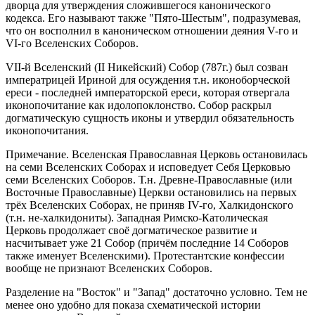
дворца для утверждения сложившегося канонического
кодекса. Его называют также "Пято-Шестым", подразумевая,
что он восполнил в каноническом отношении деяния V-го и
VI-го Вселенских Соборов.
VII-й Вселенский (II Никейский) Собор (787г.) был созван
императрицей Ириной для осуждения т.н. иконоборческой
ереси - последней императорской ереси, которая отвергала
иконопочитание как идолопоклонство. Собор раскрыл
догматическую сущность иконы и утвердил обязательность
иконопочитания.
Примечание. Вселенская Православная Церковь остановилась
на семи Вселенских Соборах и исповедует Себя Церковью
семи Вселенских Соборов. Т.н. Древне-Православные (или
Восточные Православные) Церкви остановились на первых
трёх Вселенских Соборах, не приняв IV-го, Халкидонского
(т.н. не-халкидониты). Западная Римско-Католическая
Церковь продолжает своё догматическое развитие и
насчитывает уже 21 Собор (причём последние 14 Соборов
также именует Вселенскими). Протестантские конфессии
вообще не признают Вселенских Соборов.
Разделение на "Восток" и "Запад" достаточно условно. Тем не
менее оно удобно для показа схематической истории