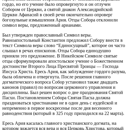
гордо, но его учение было опровергнуто и он отлучен
Собором от Церкви, а святой диакон Александрийской
Церкви Афанасий в своей речи окончательно опроверг
богохульные измышления Ария. Отцы Собора отклонили
символ веры, предложенный арианами.
Был утвержден православный Символ веры.
Равноапостольный Константин предложил Собору внести в
текст Символа веры слово “Единосущный”, которое он часто
слышал в речах епископов. Отцы Собора единодушно
приняли это предложение. В Никейском Символе святые
отцы сформулировали апостольское учение о Божественном
достоинстве Второго Лица Пресвятой Троицы — Господа
Иисуса Христа. Ересь Ария, как заблуждение гордого разума,
была обличена и отвергнута. После решения главного
догматического вопроса Собор установил также двадцать
канонов (правил) по вопросам церковного управления и
дисциплины. Был решен вопрос о дне празднования Святой
Пасхи. Постановлением Собора Святая Пасха должна
праздноваться христианами не в один день с иудейской и
непременно в первое воскресенье после дня весеннего
равноденствия (который в 325 году приходился на 22 марта).
Ересь Ария касалась главного христианского догмата, на
котором зиждется вся вера и вся Церковь Христова, который