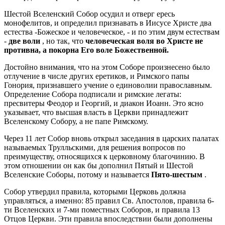
Шестой Вселенский Собор осудил и отверг ересь
монофелитов, и определил признавать в Иисусе Христе два
естества -Божеское и человеческое, - и по этим двум естествам
-
две воли
, но так, что
человеческая воля во Христе не
противна, а покорна Его воле Божественной.
Достойно внимания, что на этом Соборе произнесено было
отлучение в числе других еретиков, и Римского папы
Гонория, признавшего учение о единоволии православным.
Определение Собора подписали и римские легаты:
пресвитеры Феодор и Георгий, и диакон Иоанн. Это ясно
указывает, что высшая власть в Церкви принадлежит
Вселенскому Собору, а не папе Римскому.
Через 11 лет Собор вновь открыл заседания в царских палатах
называемых Трулльскими, для решения вопросов по
преимуществу, относящихся к церковному благочинию. В
этом отношении он как бы дополнил Пятый и Шестой
Вселенские Соборы, потому и называется
Пято-шестым
.
Собор утвердил правила, которыми Церковь должна
управляться, а именно: 85 правил Св. Апостолов, правила 6-
ти Вселенских и 7-ми поместных Соборов, и правила 13
Отцов Церкви. Эти правила впоследствии были дополнены