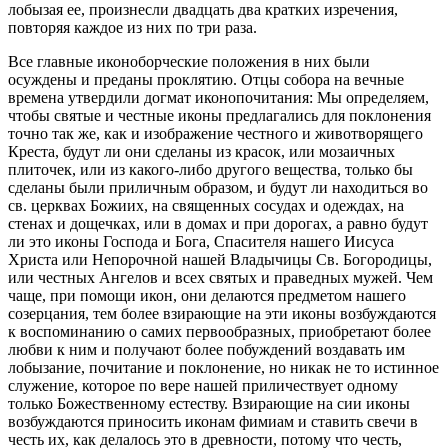
лобызая ее, произнесли двадцать два кратких изречения,
повторяя каждое из них по три раза.
Все главные иконоборческие положения в них были
осуждены и преданы проклятию. Отцы собора на вечные
времена утвердили догмат иконопочитания: Мы определяем,
чтобы святые и честные иконы предлагались для поклонения
точно так же, как и изображение честного и животворящего
Креста, будут ли они сделаны из красок, или мозаичных
плиточек, или из какого-либо другого вещества, только бы
сделаны были приличным образом, и будут ли находиться во
св. церквах Божиих, на священных сосудах и одеждах, на
стенах и дощечках, или в домах и при дорогах, а равно будут
ли это иконы Господа и Бога, Спасителя нашего Иисуса
Христа или Непорочной нашей Владычицы Св. Богородицы,
или честных Ангелов и всех святых и праведных мужей. Чем
чаще, при помощи икон, они делаются предметом нашего
созерцания, тем более взирающие на эти иконы возбуждаются
к воспоминанию о самих первообразных, приобретают более
любви к ним и получают более побуждений воздавать им
лобызание, почитание и поклонение, но никак не то истинное
служение, которое по вере нашей приличествует одному
только Божественному естеству. Взирающие на сии иконы
возбуждаются приносить иконам фимиам и ставить свечи в
честь их, как делалось это в древности, потому что честь,