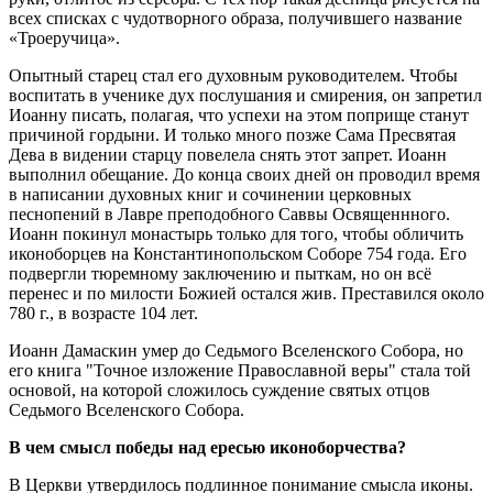
всех списках с чудотворного образа, получившего название
«Троеручица».
Опытный старец стал его духовным руководителем. Чтобы
воспитать в ученике дух послушания и смирения, он запретил
Иоанну писать, полагая, что успехи на этом поприще станут
причиной гордыни. И только много позже Сама Пресвятая
Дева в видении старцу повелела снять этот запрет. Иоанн
выполнил обещание. До конца своих дней он проводил время
в написании духовных книг и сочинении церковных
песнопений в Лавре преподобного Саввы Освященнного.
Иоанн покинул монастырь только для того, чтобы обличить
иконоборцев на Константинопольском Соборе 754 года. Его
подвергли тюремному заключению и пыткам, но он всё
перенес и по милости Божией остался жив. Преставился около
780 г., в возрасте 104 лет.
Иоанн Дамаскин умер до Седьмого Вселенского Собора, но
его книга "Точное изложение Православной веры" стала той
основой, на которой сложилось суждение святых отцов
Седьмого Вселенского Собора.
В чем смысл победы над ересью иконоборчества?
В Церкви утвердилось подлинное понимание смысла иконы.