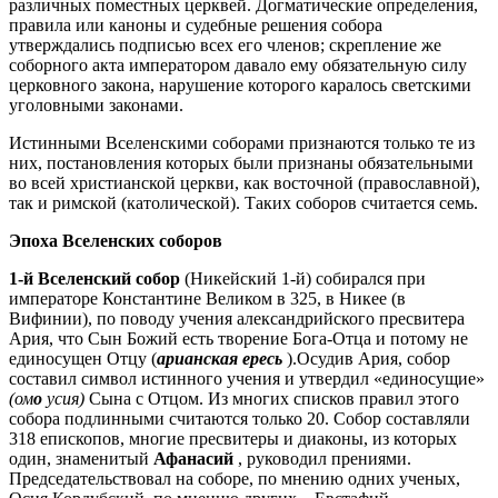
различных поместных церквей. Догматические определения,
правила или каноны и судебные решения собора
утверждались подписью всех его членов; скрепление же
соборного акта императором давало ему обязательную силу
церковного закона, нарушение которого каралось светскими
уголовными законами.
Истинными Вселенскими соборами признаются только те из
них, постановления которых были признаны обязательными
во всей христианской церкви, как восточной (православной),
так и римской (католической). Таких соборов считается семь.
Эпоха Вселенских соборов
1-й Вселенский собор
(Никейский 1-й) собирался при
императоре Константине Великом в 325, в Никее (в
Вифинии), по поводу учения александрийского пресвитера
Ария, что Сын Божий есть творение Бога-Отца и потому не
единосущен Отцу (
арианская ересь
).Осудив Ария, собор
составил символ истинного учения и утвердил «единосущие»
(ом
о
усия)
Сына с Отцом. Из многих списков правил этого
собора подлинными считаются только 20. Собор составляли
318 епископов, многие пресвитеры и диаконы, из которых
один, знаменитый
Афанасий
, руководил прениями.
Председательствовал на соборе, по мнению одних ученых,