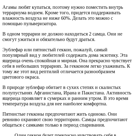
Агамы любят купаться, поэтому нужно поместить внутрь
террариума водоем. Кроме того, придется поддерживать
влажность воздуха не ниже 60%. Делать это можно с
помощью пульверизатора.
В одном террарии не должно находиться 2 самца. Они не
смогут ужиться и обязательно будут драться.
Эублефар или пятнистый геккон, пожалуй, самый
популярный вид у любителей содержать дома экзотику. Эта
ящерица очень спокойная и мирная. Она прекрасно чувствует
себя в небольших террариях. За гекконом легко ухаживать. К
тому же этот вид рептилий отличается разнообразием
цветового окраса.
В природе эублефар обитает в сухих степях и скалистых
полупустынях Афганистана, Ирана и Пакистана. Активность
ящерица проявляет в сумерках и ранним утром. В это время
температура воздуха для нее наиболее комфортна.
Пятнистые гекконы предпочитают жить одиноко. Они
ревниво охраняют свою территорию. Самцы предпочитают
общаться с самками только в период спаривания.
Один геккон будет прекрасно чувствовать себя в