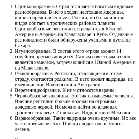
Сцинкоообразные. Отряд отличается богатым видовым
разнообразием. В него входят настоящие ящерицы,
широко представленные в России, но большинство
видов обитает в тропических районах планеты.
Сцинкообразные рептилии встречаются в Южной
Америке и Африке, на Мадагаскаре и Кубе. Отдельные
разновидности были обнаружены учеными в пустыне
Сахара.
Игуанообразные. В состав этого отряда входит 14
семейств пресмыкающихся. Самым известным из них
является хамелеон, встречающийся в Южной Америке и
на Мадагаскаре.
Гекконообразные. Рептилии, относящиеся к этому
отряду, считаются редкими. В него входят ящерицы, не
имеющие ног. Водятся они в Австралии.
Веретеницеобразные. К ним относятся вараны.
Червеобразные ящерицы. Это так называемые червецы.
Внешне рептилии больше похожи на огромных
дождевых червей. Их можно найти во влажных
тропических лесах Индокитая, Индонезии и Мексики.
Варанообразные. Такие ящерицы очень крупные. Их вес
часто превышает 5 кг. Про них ходит очень много
легенд.