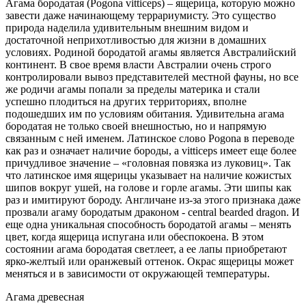
Агама бородатая (Pogona vitticeps) – ящерица, которую можно
завести даже начинающему террариумисту. Это существо
природа наделила удивительным внешним видом и
достаточной неприхотливостью для жизни в домашних
условиях. Родиной бородатой агамы является Австралийский
континент. В свое время власти Австралии очень строго
контролировали вывоз представителей местной фауны, но все
же родичи агамы попали за пределы материка и стали
успешно плодиться на других территориях, вполне
подошедших им по условиям обитания. Удивительна агама
бородатая не только своей внешностью, но и напрямую
связанным с ней именем. Латинское слово Pogona в переводе
как раз и означает наличие бороды, а vitticeps имеет еще более
причудливое значение – «головная повязка из луковиц». Так
что латинское имя ящерицы указывает на наличие кожистых
шипов вокруг ушей, на голове и горле агамы. Эти шипы как
раз и имитируют бороду. Англичане из-за этого признака даже
прозвали агаму бородатым драконом - central bearded dragon. И
еще одна уникальная способность бородатой агамы – менять
цвет, когда ящерица испугана или обеспокоена. В этом
состоянии агама бородатая светлеет, а ее лапы приобретают
ярко-желтый или оранжевый оттенок. Окрас ящерицы может
меняться и в зависимости от окружающей температуры.
Агама древесная