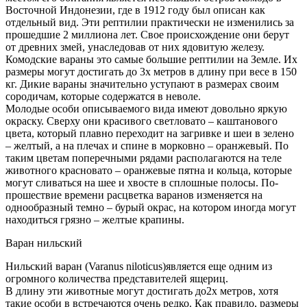
Восточной Индонезии, где в 1912 году был описан как
отдельный вид. Эти рептилии практически не изменились за
прошедшие 2 миллиона лет. Свое происхождение они берут
от древних змей, унаследовав от них ядовитую железу.
Комодские вараны это самые большие рептилии на Земле. Их
размеры могут достигать до 3х метров в длину при весе в 150
кг. Дикие вараны значительно уступают в размерах своим
сородичам, которые содержатся в неволе.
Молодые особи описываемого вида имеют довольно яркую
окраску. Сверху они красивого светловато – каштанового
цвета, который плавно переходит на загривке и шеи в зелено
– желтый, а на плечах и спине в морковно – оранжевый. По
таким цветам поперечными рядами располагаются на теле
животного красновато – оранжевые пятна и кольца, которые
могут сливаться на шее и хвосте в сплошные полосы. По-
прошествие времени расцветка варанов изменяется на
однообразный темно – бурый окрас, на котором иногда могут
находиться грязно – желтые крапины.
Варан нильский
Нильский варан (Varanus niloticus)является еще одним из
огромного количества представителей ящериц.
В длину эти животные могут достигать до2х метров, хотя
такие особи в встречаются очень редко. Как правило, размеры