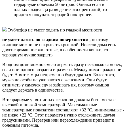
террариуме объемом 50 литров. Однако если в
планах владельца разведение этих рептилий, то
придется покупать террарий покрупнее.
Эублефар не умеет ходить по гладкой местности
не умеет лазить по гладким поверхностям
, поэтому
жилище можно не накрывать крышкой. Но если дома есть
другие домашние животные, в особенности кошки, то
террариум лучше закрыть.
В одном доме можно смело держать сразу несколько самочек,
если они одного возраста и размера. Между ними вражды не
будет. А вот самцы непременно будут драться. Более того,
мужские особи не уживаются с женскими. Они будут
отнимать у самочек еду и забивать их, поэтому самцов
следует держать в одиночестве.
В террариуме у пятнистых гекконов должны быть места с
высокой и низкой температурой. Максимальные
температурные показатели составляют +32 °C, минимальные -
не ниже +22 °С. Этот параметр нужно отслеживать двумя
градусниками. Перегрев или переохлаждение приведет к
болезням питомца.