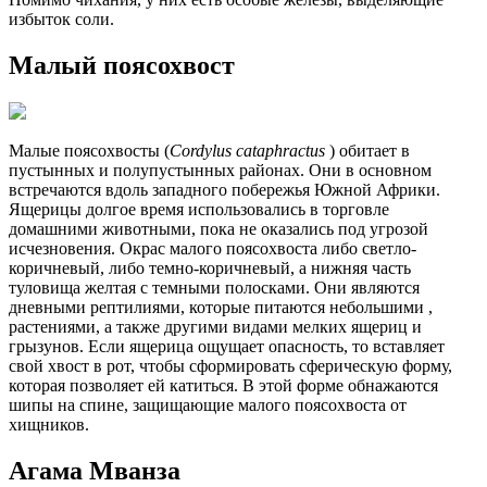
избыток соли.
Малый поясохвост
Малые поясохвосты (
Cordylus cataphractus
) обитает в
пустынных и полупустынных районах. Они в основном
встречаются вдоль западного побережья Южной Африки.
Ящерицы долгое время использовались в торговле
домашними животными, пока не оказались под угрозой
исчезновения. Окрас малого поясохвоста либо светло-
коричневый, либо темно-коричневый, а нижняя часть
туловища желтая с темными полосками. Они являются
дневными рептилиями, которые питаются небольшими ,
растениями, а также другими видами мелких ящериц и
грызунов. Если ящерица ощущает опасность, то вставляет
свой хвост в рот, чтобы сформировать сферическую форму,
которая позволяет ей катиться. В этой форме обнажаются
шипы на спине, защищающие малого поясохвоста от
хищников.
Агама Мванза