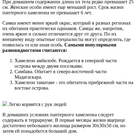
При домашнем содержании длина их тела редко превышает 25
см. Женские особи имеют еще меньший рост. Срок жизни
пантерного хамелеона не превышает 6 лет.
Самки имеют менее яркий окрас, который в разных регионах
их обитания практически одинаков. Самцы же, напротив,
очень яркие и сильно отличаются друг от друга. По их
внешнему виду опытные специалисты могут определить, где
появилась та или иная особь.
Самыми популярными
разновидностями считаются:
Хамелеон амбилобе. Рождается в северной части
острова между двумя поселками.
Самбава. Обитает в северо-восточной части
Мадагаскара.
Хамелеон таматаве - это обитатель прибрежной части на
востоке острова.
Легко кормятся с рук людей
В домашних условиях пантерного хамелеона следует
содержать в террариуме. В первые месяцы жизни ящерице
достаточно небольшого жилища размером 30х30х50 см, но
затем ей понадобится больший дом.