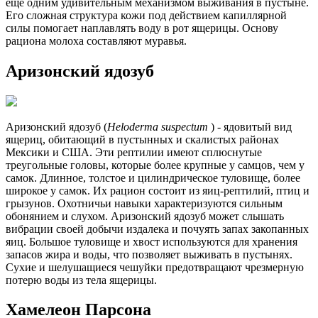
еще одним удивительным механизмом выживания в пустыне.
Его сложная структура кожи под действием капиллярной
силы помогает наплавлять воду в рот ящерицы. Основу
рациона молоха составляют муравья.
Аризонский ядозуб
Аризонский ядозуб (
Heloderma suspectum
) - ядовитый вид
ящериц, обитающий в пустынных и скалистых районах
Мексики и США. Эти рептилии имеют сплюснутые
треугольные головы, которые более крупные у самцов, чем у
самок. Длинное, толстое и цилиндрическое туловище, более
широкое у самок. Их рацион состоит из яиц-рептилий, птиц и
грызунов. Охотничьи навыки характеризуются сильным
обонянием и слухом. Аризонский ядозуб может слышать
вибрации своей добычи издалека и почуять запах закопанных
яиц. Большое туловище и хвост используются для хранения
запасов жира и воды, что позволяет выживать в пустынях.
Сухие и шелушащиеся чешуйки предотвращают чрезмерную
потерю воды из тела ящерицы.
Хамелеон Парсона