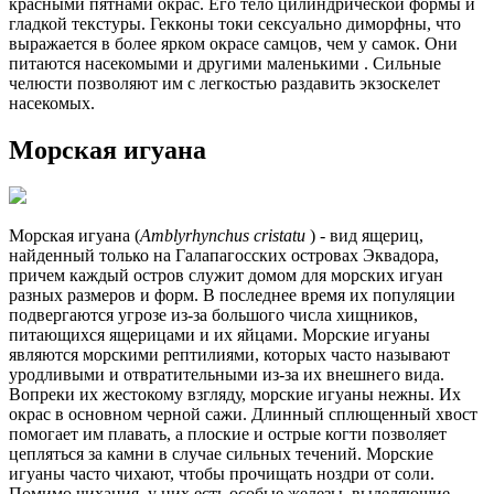
красными пятнами окрас. Его тело цилиндрической формы и
гладкой текстуры. Гекконы токи сексуально диморфны, что
выражается в более ярком окрасе самцов, чем у самок. Они
питаются насекомыми и другими маленькими . Сильные
челюсти позволяют им с легкостью раздавить экзоскелет
насекомых.
Морская игуана
Морская игуана (
Amblyrhynchus cristatu
) - вид ящериц,
найденный только на Галапагосских островах Эквадора,
причем каждый остров служит домом для морских игуан
разных размеров и форм. В последнее время их популяции
подвергаются угрозе из-за большого числа хищников,
питающихся ящерицами и их яйцами. Морские игуаны
являются морскими рептилиями, которых часто называют
уродливыми и отвратительными из-за их внешнего вида.
Вопреки их жестокому взгляду, морские игуаны нежны. Их
окрас в основном черной сажи. Длинный сплющенный хвост
помогает им плавать, а плоские и острые когти позволяет
цепляться за камни в случае сильных течений. Морские
игуаны часто чихают, чтобы прочищать ноздри от соли.
Помимо чихания, у них есть особые железы, выделяющие