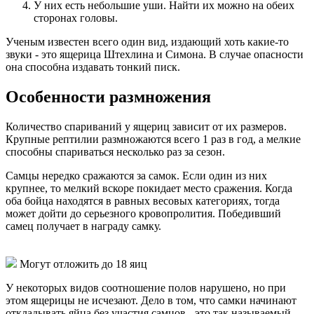
У них есть небольшие уши. Найти их можно на обеих
сторонах головы.
Ученым известен всего один вид, издающий хоть какие-то
звуки - это ящерица Штехлина и Симона. В случае опасности
она способна издавать тонкий писк.
Особенности размножения
Количество спариваний у ящериц зависит от их размеров.
Крупные рептилии размножаются всего 1 раз в год, а мелкие
способны спариваться несколько раз за сезон.
Самцы нередко сражаются за самок. Если один из них
крупнее, то мелкий вскоре покидает место сражения. Когда
оба бойца находятся в равных весовых категориях, тогда
может дойти до серьезного кровопролития. Победивший
самец получает в награду самку.
Могут отложить до 18 яиц
У некоторых видов соотношение полов нарушено, но при
этом ящерицы не исчезают. Дело в том, что самки начинают
откладывать яйца без участия самцов - это так называемый