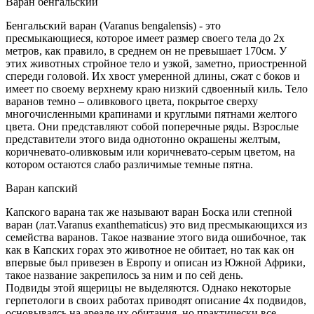
Варан бенгальский
Бенгальский варан (Varanus bengalensis) - это
пресмыкающиеся, которое имеет размер своего тела до 2х
метров, как правило, в среднем он не превышает 170см. У
этих животных стройное тело и узкой, заметно, приостренной
спереди головой. Их хвост умеренной длины, сжат с боков и
имеет по своему верхнему краю низкий сдвоенный киль. Тело
варанов темно – оливкового цвета, покрытое сверху
многочисленными крапинами и круглыми пятнами желтого
цвета. Они представляют собой поперечные ряды. Взрослые
представители этого вида однотонно окрашены желтым,
коричневато-оливковым или коричневато-серым цветом, на
котором остаются слабо различимые темные пятна.
Варан капский
Капского варана так же называют варан Боска или степной
варан (лат.Varanus exanthematicus) это вид пресмыкающихся из
семейства варанов. Такое название этого вида ошибочное, так
как в Капских горах это животное не обитает, но так как он
впервые был привезен в Европу и описан из Южной Африки,
такое название закрепилось за ним и по сей день.
Подвиды этой ящерицы не выделяются. Однако некоторые
герпетологи в своих работах приводят описание 4х подвидов,
основываясь на ареале их обитания, но практически все