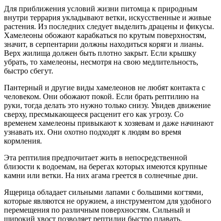
Для приближения условий жизни питомца к природным
внутри террария укладывают ветки, искусственные и живые
растения. Из последних следует выделить драцены и фикусы.
Хамелеоны обожают карабкаться по крутым поверхностям,
значит, в серпентарии должны находиться коряги и лианы.
Верх жилища должен быть плотно закрыт. Если крышку
убрать, то хамелеоны, несмотря на свою медлительность,
быстро сбегут.
Пантерный и другие виды хамелеонов не любят контакта с
человеком. Они обожают покой. Если брать рептилию на
руки, тогда делать это нужно только снизу. Увидев движение
сверху, пресмыкающееся расценит его как угрозу. Со
временем хамелеоны привыкают к хозяевам и даже начинают
узнавать их. Они охотно подходят к людям во время
кормления.
Эта рептилия предпочитает жить в непосредственной
близости к водоемам, на берегах которых имеются крупные
камни или ветки. На них агама греется в солнечные дни.
Ящерица обладает сильными лапами с большими когтями,
которые являются не оружием, а инструментом для удобного
перемещения по различным поверхностям. Сильный и
широкий хвост позволяет рептилии быстро плавать.