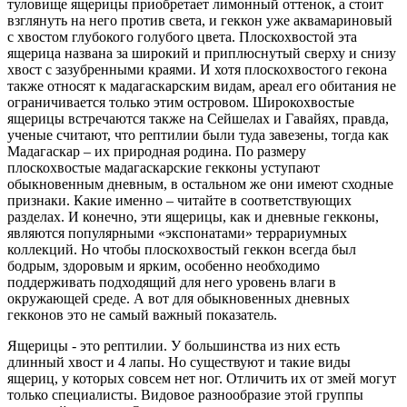
туловище ящерицы приобретает лимонный оттенок, а стоит
взглянуть на него против света, и геккон уже аквамариновый
с хвостом глубокого голубого цвета. Плоскохвостой эта
ящерица названа за широкий и приплюснутый сверху и снизу
хвост с зазубренными краями. И хотя плоскохвостого гекона
также относят к мадагаскарским видам, ареал его обитания не
ограничивается только этим островом. Широкохвостые
ящерицы встречаются также на Сейшелах и Гавайях, правда,
ученые считают, что рептилии были туда завезены, тогда как
Мадагаскар – их природная родина. По размеру
плоскохвостые мадагаскарские гекконы уступают
обыкновенным дневным, в остальном же они имеют сходные
признаки. Какие именно – читайте в соответствующих
разделах. И конечно, эти ящерицы, как и дневные гекконы,
являются популярными «экспонатами» террариумных
коллекций. Но чтобы плоскохвостый геккон всегда был
бодрым, здоровым и ярким, особенно необходимо
поддерживать подходящий для него уровень влаги в
окружающей среде. А вот для обыкновенных дневных
гекконов это не самый важный показатель.
Ящерицы - это рептилии. У большинства из них есть
длинный хвост и 4 лапы. Но существуют и такие виды
ящериц, у которых совсем нет ног. Отличить их от змей могут
только специалисты. Видовое разнообразие этой группы