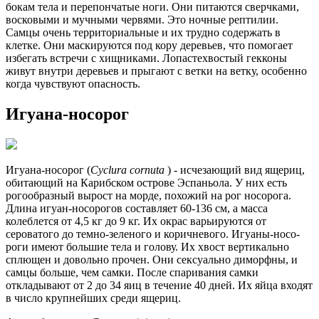
бокам тела и перепончатые ноги. Они питаются сверчками,
восковыми и мучными червями. Это ночные рептилии.
Самцы очень территориальные и их трудно содержать в
клетке. Они маскируются под кору деревьев, что помогает
избегать встречи с хищниками. Лопастехвостый гекконы
живут внутри деревьев и прыгают с ветки на ветку, особенно
когда чувствуют опасность.
Игу­а­на-но­со­рог
Игу­а­на-но­со­рог (
Cyclura cornuta
) - исчезающий вид ящериц,
обитающий на Карибском острове Эспаньола. У них есть
рогообразный вырост на морде, похожий на рог носорога.
Длина игуан-носорогов составляет 60-136 см, а масса
колеблется от 4,5 кг до 9 кг. Их окрас варьируются от
сероватого до темно-зеленого и коричневого. Игу­а­ны-но­со­
роги имеют большие тела и голову. Их хвост вертикально
сплющен и довольно прочен. Они сексуально диморфны, и
самцы больше, чем самки. После спаривания самки
откладывают от 2 до 34 яиц в течение 40 дней. Их яйца входят
в число крупнейших среди ящериц.