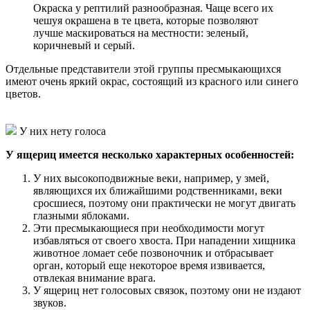
Окраска у рептилий разнообразная. Чаще всего их
чешуя окрашена в те цвета, которые позволяют
лучше маскироваться на местности: зеленый,
коричневый и серый.
Отдельные представители этой группы пресмыкающихся
имеют очень яркий окрас, состоящий из красного или синего
цветов.
У них нету голоса
У ящериц имеется несколько характерных особенностей:
У них высокоподвижные веки, например, у змей,
являющихся их ближайшими родственниками, веки
сросшиеся, поэтому они практически не могут двигать
глазными яблоками.
Эти пресмыкающиеся при необходимости могут
избавляться от своего хвоста. При нападении хищника
животное ломает себе позвоночник и отбрасывает
орган, который еще некоторое время извивается,
отвлекая внимание врага.
У ящериц нет голосовых связок, поэтому они не издают
звуков.