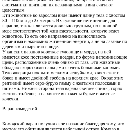
систематики признали их невалидными, а вид считают
целостным.
Эти животные во взрослом виде имеют длину тела с хвостом
80 – 110см и до 2х метров. Их туловище нетипичное для
варанов, так как является довольно грузным, но в полной
мере соответствует той жизнедеятельности, которую ведет
животное. То есть оно направлено на выносливость
организма и экономию жизненной энергии, а не на лазанье по
деревьям и нырянию в воде.
У капских варанов короткое туловище и морда, на ней
имеются косо поставленные ноздри, по форме напоминающие
щели, расположенные очень близко от глаз. Эти животные
обладают короткими пальцами с очень большими когтями.
Тело ящерицы покрыто мелкими чешуйками, хвост сжат с
боков и имеет двойной гребень на верхнем крае. Окрас этих
рептилий имеет серо-бурую гамму с желтыми полосками и
пятнами. Нижняя сторона тела варана светлее спины, горло
желтовато-белое, а на хвосте выражены бурые и желтые
колечки.
Варан комодский
Комодский варан получил свое название благодаря тому, что
местом его обитания является небольшой остров Комодо в