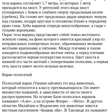
тела варана составляет 1.7 метра, из которых 1 метр
приходится на хвост. У рептилий этого вида хвост
уплощенных с боков и снабжен сверху продольным килем
(гребень). На голове нет продольных рядов широких чешуек
над глазами, ноздри круглые и посажены ближе к переднему
краю глаза. Зубы варанов спереди конусообразные, а сзади с
тупыми коронками.
Окрас тела ящериц представляет собой темно-желтовато-
зеленую гамму, на фоне которого имеется красивый узор из
неправильных поперечных полос, образованных мелкими
желтыми крапинами и пятнами. Между плечами и пахом
находятся подковообразные желтые пятна, а перед плечами
располагается черная полукруглая полоса. Цвет хвоста в
нижней его части желтый с поперечными полосами, а первая
теть хвоста имеет желто-зеленые колечки.
Варан полосатый
Полосатый варан (Varanus salvator) это вид животных,
который относится к классу пресмыкающихся. Он имеет
множество названий, в зависимости от места своего
распространения. На острове Бали полосатых варанов
называют «Алю», а на острове Флорес – «Вети». В других
областях Малайзии и Индонезии эти животные зовутся
местным населением «Биавак эйр». В Таиланде их называют