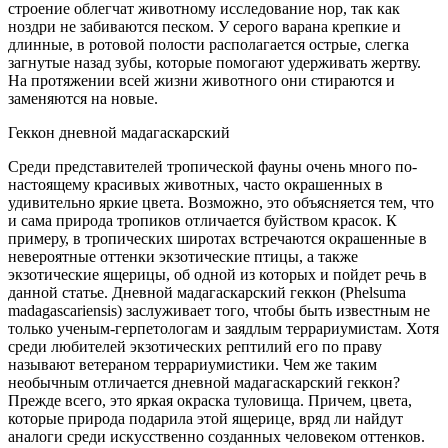
строение облегчат животному исследование нор, так как
ноздри не забиваются песком. У серого варана крепкие и
длинные, в ротовой полости располагается острые, слегка
загнутые назад зубы, которые помогают удерживать жертву.
На протяжении всей жизни животного они стираются и
заменяются на новые.
Геккон дневной мадагаскарский
Среди представителей тропической фауны очень много по-
настоящему красивых животных, часто окрашенных в
удивительно яркие цвета. Возможно, это объясняется тем, что
и сама природа тропиков отличается буйством красок. К
примеру, в тропических широтах встречаются окрашенные в
невероятные оттенки экзотические птицы, а также
экзотические ящерицы, об одной из которых и пойдет речь в
данной статье. Дневной мадагаскарский геккон (Phelsuma
madagascariensis) заслуживает того, чтобы быть известным не
только ученым-герпетологам и заядлым террариумистам. Хотя
среди любителей экзотических рептилий его по праву
называют ветераном террариумистики. Чем же таким
необычным отличается дневной мадагаскарский геккон?
Прежде всего, это яркая окраска туловища. Причем, цвета,
которые природа подарила этой ящерице, вряд ли найдут
аналоги среди искусственно созданных человеком оттенков.