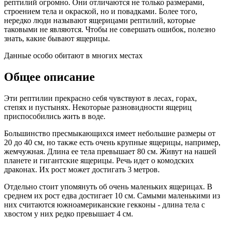
рептилий огромно. Они отличаются не только размерами,
строением тела и окраской, но и повадками. Более того,
нередко люди называют ящерицами рептилий, которые
таковыми не являются. Чтобы не совершать ошибок, полезно
знать, какие бывают ящерицы.
Данные особо обитают в многих местах
Общее описание
Эти рептилии прекрасно себя чувствуют в лесах, горах,
степях и пустынях. Некоторые разновидности ящериц
приспособились жить в воде.
Большинство пресмыкающихся имеет небольшие размеры от
20 до 40 см, но также есть очень крупные ящерицы, например,
жемчужная. Длина ее тела превышает 80 см. Живут на нашей
планете и гигантские ящерицы. Речь идет о комодских
драконах. Их рост может достигать 3 метров.
Отдельно стоит упомянуть об очень маленьких ящерицах. В
среднем их рост едва достигает 10 см. Самыми маленькими из
них считаются южноамериканские гекконы - длина тела с
хвостом у них редко превышает 4 см.