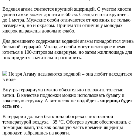
Водяная агама считается крупной ящерицей. С учетом хвоста
длина самки может достигать 60 см. Самцы и того крупнее -
до 1 метра. Мужские особи отличаются от женских не только
размерами, но и окрасом. Причем эти отличия у молодых
ящерок выражены довольно слабо.
Для домашнего содержания водяной агамы понадобится очень
большой террарий. Молодые особи могут некоторое время
ютиться в 100-литровом аквариуме, но затем жилплощадь для
них придется значительно расширить.
Не зря Агаму называются водяной – она любит находиться
в воде
Внутрь террариума нужно обязательно положить толстые
ветки. В качестве подложки можно использовать бумагу и
кокосовую стружку. А вот песок не подойдет -
ящерица будет
есть его
.
В террарии должна быть зона обогрева с постоянной
температурой воздуха +35 °С. Обогрев лучше обеспечивать с
помощью ламп, так как большую часть времени ящерицы
проводят, забравшись на коряги.