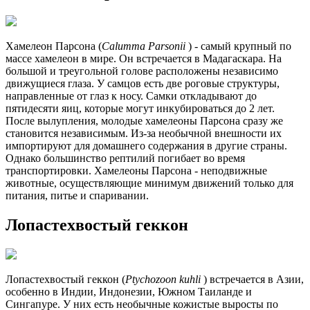
Хамелеон Парсона (
Calumma Parsonii
) - самый крупный по
массе хамелеон в мире. Он встречается в Мадагаскара. На
большой и треугольной голове расположены независимо
движущиеся глаза. У самцов есть две роговые структуры,
направленные от глаз к носу. Самки откладывают до
пятидесяти яиц, которые могут инкубироваться до 2 лет.
После вылупления, молодые хамелеоны Парсона сразу же
становится независимым. Из-за необычной внешности их
импортируют для домашнего содержания в другие страны.
Однако большинство рептилий погибает во время
транспортировки. Хамелеоны Парсона - неподвижные
животные, осуществляющие минимум движений только для
питания, питье и спаривании.
Лопастехвостый геккон
Лопастехвостый геккон (
Ptychozoon kuhli
) встречается в Азии,
особенно в Индии, Индонезии, Южном Таиланде и
Сингапуре. У них есть необычные кожистые выросты по