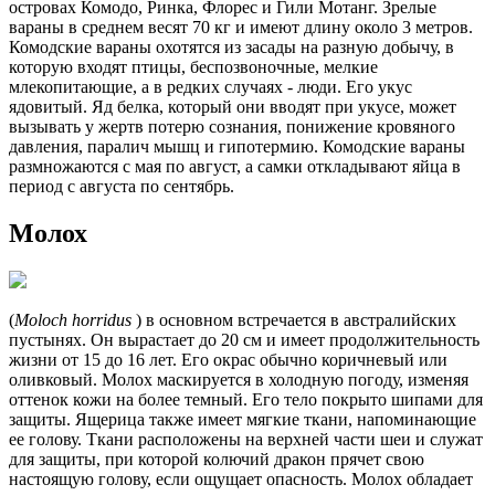
островах Комодо, Ринка, Флорес и Гили Мотанг. Зрелые
вараны в среднем весят 70 кг и имеют длину около 3 метров.
Комодские вараны охотятся из засады на разную добычу, в
которую входят птицы, беспозвоночные, мелкие
млекопитающие, а в редких случаях - люди. Его укус
ядовитый. Яд белка, который они вводят при укусе, может
вызывать у жертв потерю сознания, понижение кровяного
давления, паралич мышц и гипотермию. Комодские вараны
размножаются с мая по август, а самки откладывают яйца в
период с августа по сентябрь.
Молох
(
Moloch horridus
) в основном встречается в австралийских
пустынях. Он вырастает до 20 см и имеет продолжительность
жизни от 15 до 16 лет. Его окрас обычно коричневый или
оливковый. Молох маскируется в холодную погоду, изменяя
оттенок кожи на более темный. Его тело покрыто шипами для
защиты. Ящерица также имеет мягкие ткани, напоминающие
ее голову. Ткани расположены на верхней части шеи и служат
для защиты, при которой колючий дракон прячет свою
настоящую голову, если ощущает опасность. Молох обладает