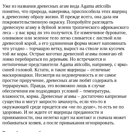
Уже из названия древесных агам вида Agama atricollis
понятно, что природа, наверняка, приспособила этих ящериц
к древесному образу жизни. И прежде всего, она дала им
покровительственную окраску. Попробуйте разглядеть
древесную агаму в буйной зелени тропического африканского
леса – у вас вряд ли это получится. Ее изменчивое буроватое,
оливковое или зеленое тело легко сливается с листвой или
древесной корой, а его удлиненная форма может напоминать
что угодно – торчащую ветку, вырост на стволе или кусочек
той же коры. Острые коготки древесной агамы помогаю ей
ловко перебираться по деревьям. Но встречаются и
нетипичные представители Agama atricollis, например, с ярко-
синей головой. Кстати, и такие ящерицы – отличные
маскировщики. Несмотря на недоверчивость и не самое
простое приручение, древесных агам любят содержать в
террариумах. Правда, это возможно лишь в случае
обеспечения им подходящих условий – температуры,
влажности, корма. Древесные агамы – достаточно капризные
существа и могут запросто зачахнуть, если что-то в
окружающей среде придется им «не по душе», то есть не по
здоровью. И не ждите от ящерицы преданности и
привязанности, она нелегко идет на контакт и сначала может
побаиваться хозяев, а после привыкания игнорировать.