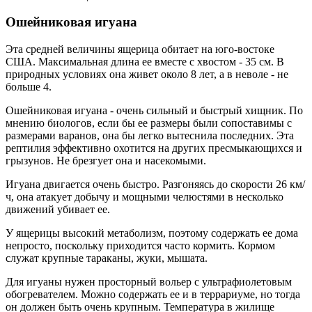
Ошейниковая игуана
Эта средней величины ящерица обитает на юго-востоке
США. Максимальная длина ее вместе с хвостом - 35 см. В
природных условиях она живет около 8 лет, а в неволе - не
больше 4.
Ошейниковая игуана - очень сильный и быстрый хищник. По
мнению биологов, если бы ее размеры были сопоставимы с
размерами варанов, она бы легко вытеснила последних. Эта
рептилия эффективно охотится на других пресмыкающихся и
грызунов. Не брезгует она и насекомыми.
Игуана двигается очень быстро. Разгоняясь до скорости 26 км/
ч, она атакует добычу и мощными челюстями в несколько
движений убивает ее.
У ящерицы высокий метаболизм, поэтому содержать ее дома
непросто, поскольку приходится часто кормить. Кормом
служат крупные тараканы, жуки, мышата.
Для игуаны нужен просторный вольер с ультрафиолетовым
обогревателем. Можно содержать ее и в террариуме, но тогда
он должен быть очень крупным. Температура в жилище