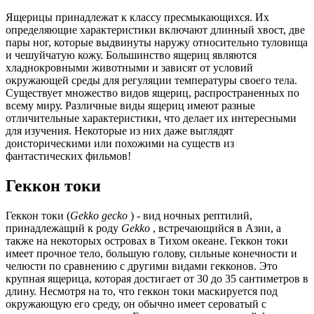
Ящерицы принадлежат к классу пресмыкающихся. Их
определяющие характеристики включают длинный хвост, две
пары ног, которые выдвинуты наружу относительно туловища
и чешуйчатую кожу. Большинство ящериц являются
хладнокровными животными и зависят от условий
окружающей среды для регуляции температуры своего тела.
Существует множество видов ящериц, распространенных по
всему миру. Различные виды ящериц имеют разные
отличительные характеристики, что делает их интересными
для изучения. Некоторые из них даже выглядят
доисторическими или похожими на существ из
фантастических фильмов!
Геккон токи
Геккон токи (
Gekko gecko
) - вид ночных рептилий,
принадлежащий к роду
Gekko
, встречающийся в Азии, а
также на некоторых островах в Тихом океане. Геккон токи
имеет прочное тело, большую голову, сильные конечности и
челюсти по сравнению с другими видами гекконов. Это
крупная ящерица, которая достигает от 30 до 35 сантиметров в
длину. Несмотря на то, что геккон токи маскируется под
окружающую его среду, он обычно имеет сероватый с