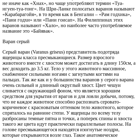
не иначе как «Хиах», но чаще употребляют термин «Туа-
нгуен-туа-тонг». На Шри-Ланке полосатых варанов называют
«Карабарагойя», в то время как в Бенгалии – «Рам годхика»,
«Пани годхи» или «Пани гоисап». На Филиппинах этих
варанов называют «Хало», но наиболее часто употребляемое
название это «Байявак».
Варан серый
Серый варан (Varanus griseus) представитель подотряда
ящерицы класса пресмыкающиеся. Размер взрослого
животного вместе с хвостом может достигать в длину 150см, а
вес доходить до 3.5 кг. Тело у этого животного массивное,
снабженное сильными ногами с загнутыми когтями на
пальцах. Так же как и у большинства варанов у серого варана
очень сильный и длинный округлый хвост. Цвет чешуи
сливается с окружающий фоном, что является хорошим
средством для укрытия от врагов и для ловли добычи, потому,
что не каждое животное способно распознать серовато-
коричневое с красноватым оттенком тело животного, которое
спряталось на равнине степи. У ящерицы по всему телу
разбросаны темные пятна и точки, а поперек спины и хвоста
такого же цвета идут практически параллельные полосы. На
голове пресмыкающегося находятся изогнутые ноздри,
которые открываются возле глаз. Такое анатомическое