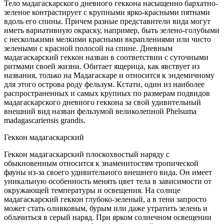
Тело мадагаскарского дневного геккона насыщенно бархатно-
зеленое контрастирует с крупными ярко-красными пятнами
вдоль его спины. Причем разные представители вида могут
иметь вариативную окраску, например, быть зелено-голубыми
с несколькими мелкими красными вкраплениями или чисто
зелеными с красной полосой на спине. Дневным
мадагаскарский геккон назван в соответствии с суточными
ритмами своей жизни. Обитает ящерица, как явствует из
названия, только на Мадагаскаре и относится к эндемичному
для этого острова роду фельзум. Кстати, один из наиболее
распространенных и самых крупных по размерам подвидов
мадагаскарского дневного геккона за свой удивительный
внешний вид назван фельзумой великолепной Phelsuma
madagascariensis grandis.
Геккон мадагаскарский
Геккон мадагаскарский плоскохвостый наряду с
обыкновенным относится к знаменитостям тропической
фауны из-за своего удивительного внешнего вида. Он имеет
уникальную особенность менять цвет тела в зависимости от
окружающей температуры и освещения. На солнце
мадагаскарский геккон глубоко-зеленый, а в тени запросто
может стать оливковым, бурым или даже утратить зелень и
облачиться в серый наряд. При ярком солнечном освещении