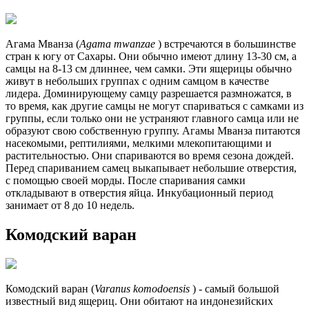
Агама Мванза (
Agama mwanzae
) встречаются в большинстве
стран к югу от Сахары. Они обычно имеют длину 13-30 см, а
самцы на 8-13 см длиннее, чем самки. Эти ящерицы обычно
живут в небольших группах с одним самцом в качестве
лидера. Доминирующему самцу разрешается размножатся, в
то время, как другие самцы не могут спариваться с самками из
группы, если только они не устраняют главного самца или не
образуют свою собственную группу. Агамы Мванза питаются
насекомыми, рептилиями, мелкими млекопитающими и
растительностью. Они спариваются во время сезона дождей.
Перед спариванием самец выкапывает небольшие отверстия,
с помощью своей морды. После спаривания самки
откладывают в отверстия яйца. Инкубационный период
занимает от 8 до 10 недель.
Комодский варан
Комодский варан (
Varanus komodoensis
) - самый большой
известный вид ящериц. Они обитают на индонезийских