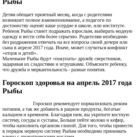
Рыбы
Детям обещает приятный месяц, когда с родителями
возникнет полное взаимопонимание, а педагоги по
достоинству оценят ваше усердие в школе, или институте.
Ребенок Рыбы станет подражать взрослым, выбирать модную
одежду и вести себя более серьезно. Родителям необходимо
без раздражения отвечать на все вопросы своей дочери или
сына в апреле 2017 года. Иначе, может случиться конфликт
«отцов и детей».
Маленькие Рыбы будут «покупать» дружбу сверстников,
задаривая их сладостями и игрушками. Объясните ребенку,
что дружба и меркантильность - разные понятия.
Гороскоп здоровья на апрель 2017 года
Рыбы
Гороскоп рекомендует нормализовать режим
питания, а так же добавить в рацион продукты, богатые
кальцием и кремнием. Благодаря ним, вы укрепите костную
систему, сосуды и суставы. Больше пейте молоко и кефир,
чтобы наполнить организм глиной. Для того, чтобы привести
в порядок нервную систему Рыбам необходимо принимать
ванны с ароматическими маслами.