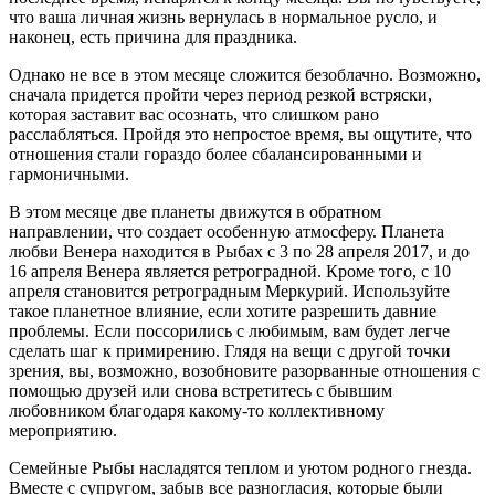
что ваша личная жизнь вернулась в нормальное русло, и
наконец, есть причина для праздника.
Однако не все в этом месяце сложится безоблачно. Возможно,
сначала придется пройти через период резкой встряски,
которая заставит вас осознать, что слишком рано
расслабляться. Пройдя это непростое время, вы ощутите, что
отношения стали гораздо более сбалансированными и
гармоничными.
В этом месяце две планеты движутся в обратном
направлении, что создает особенную атмосферу. Планета
любви Венера находится в Рыбах с 3 по 28 апреля 2017, и до
16 апреля Венера является ретроградной. Кроме того, с 10
апреля становится ретроградным Меркурий. Используйте
такое планетное влияние, если хотите разрешить давние
проблемы. Если поссорились с любимым, вам будет легче
сделать шаг к примирению. Глядя на вещи с другой точки
зрения, вы, возможно, возобновите разорванные отношения с
помощью друзей или снова встретитесь с бывшим
любовником благодаря какому-то коллективному
мероприятию.
Семейные Рыбы насладятся теплом и уютом родного гнезда.
Вместе с супругом, забыв все разногласия, которые были