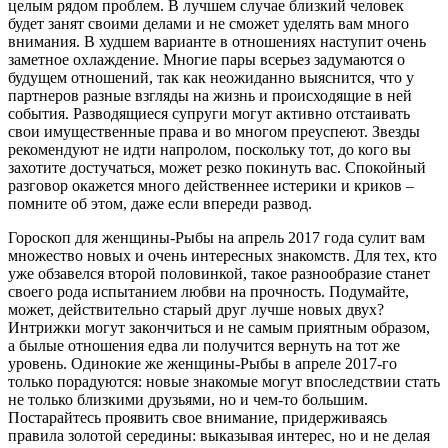
целым рядом проблем. В лучшем случае близкий человек
будет занят своими делами и не сможет уделять вам много
внимания. В худшем варианте в отношениях наступит очень
заметное охлаждение. Многие пары всерьез задумаются о
будущем отношений, так как неожиданно выяснится, что у
партнеров разные взгляды на жизнь и происходящие в ней
события. Разводящиеся супруги могут активно отстаивать
свои имущественные права и во многом преуспеют. Звезды
рекомендуют не идти напролом, поскольку тот, до кого вы
захотите достучаться, может резко покинуть вас. Спокойный
разговор окажется много действеннее истерики и криков –
помните об этом, даже если впереди развод.
Гороскоп для женщины-Рыбы на апрель 2017 года сулит вам
множество новых и очень интересных знакомств. Для тех, кто
уже обзавелся второй половинкой, такое разнообразие станет
своего рода испытанием любви на прочность. Подумайте,
может, действительно старый друг лучше новых двух?
Интрижки могут закончиться и не самым приятным образом,
а былые отношения едва ли получится вернуть на тот же
уровень. Одинокие же женщины-Рыбы в апреле 2017-го
только порадуются: новые знакомые могут впоследствии стать
не только близкими друзьями, но и чем-то большим.
Постарайтесь проявить свое внимание, придерживаясь
правила золотой середины: выказывая интерес, но и не делая