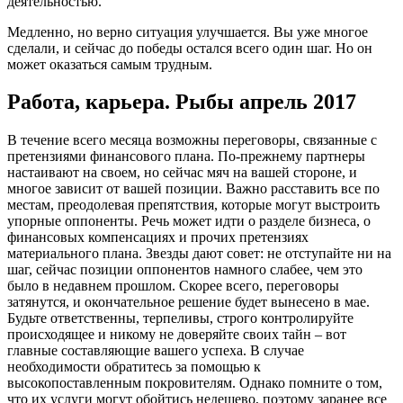
деятельностью.
Медленно, но верно ситуация улучшается. Вы уже многое
сделали, и сейчас до победы остался всего один шаг. Но он
может оказаться самым трудным.
Работа, карьера. Рыбы апрель 2017
В течение всего месяца возможны переговоры, связанные с
претензиями финансового плана. По-прежнему партнеры
настаивают на своем, но сейчас мяч на вашей стороне, и
многое зависит от вашей позиции. Важно расставить все по
местам, преодолевая препятствия, которые могут выстроить
упорные оппоненты. Речь может идти о разделе бизнеса, о
финансовых компенсациях и прочих претензиях
материального плана. Звезды дают совет: не отступайте ни на
шаг, сейчас позиции оппонентов намного слабее, чем это
было в недавнем прошлом. Скорее всего, переговоры
затянутся, и окончательное решение будет вынесено в мае.
Будьте ответственны, терпеливы, строго контролируйте
происходящее и никому не доверяйте своих тайн – вот
главные составляющие вашего успеха. В случае
необходимости обратитесь за помощью к
высокопоставленным покровителям. Однако помните о том,
что их услуги могут обойтись недешево, поэтому заранее все