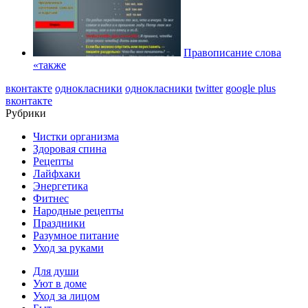
Правописание слова
«также
вконтакте
однокласники
однокласники
twitter
google plus
вконтакте
Рубрики
Чистки организма
Здоровая спина
Рецепты
Лайфхаки
Энергетика
Фитнес
Народные рецепты
Праздники
Разумное питание
Уход за руками
Для души
Уют в доме
Уход за лицом