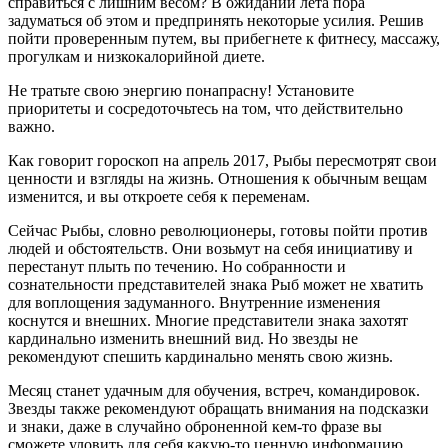
справиться с лишним весом? В ожидании лета пора
задуматься об этом и предпринять некоторые усилия. Решив
пойти проверенным путем, вы прибегнете к фитнесу, массажу,
прогулкам и низкокалорийной диете.
Не тратьте свою энергию понапрасну! Установите
приоритеты и сосредоточьтесь на том, что действительно
важно.
Как говорит гороскоп на апрель 2017, Рыбы пересмотрят свои
ценности и взгляды на жизнь. Отношения к обычным вещам
изменится, и вы откроете себя к переменам.
Сейчас Рыбы, словно революционеры, готовы пойти против
людей и обстоятельств. Они возьмут на себя инициативу и
перестанут плыть по течению. Но собранности и
сознательности представителей знака Рыб может не хватить
для воплощения задуманного. Внутренние изменения
коснутся и внешних. Многие представители знака захотят
кардинально изменить внешний вид. Но звезды не
рекомендуют спешить кардинально менять свою жизнь.
Месяц станет удачным для обучения, встреч, командировок.
Звезды также рекомендуют обращать внимания на подсказки
и знаки, даже в случайно оброненной кем-то фразе вы
сможете уловить для себя какую-то ценную информацию,