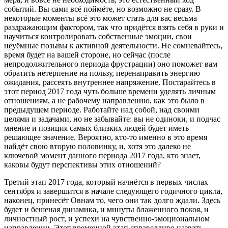
событий. Вы сами всё поймёте, но возможно не сразу. В
некоторые моменты всё это может стать для вас весьма
раздражающим фактором, так что придётся взять себя в руки и
научиться контролировать собственные эмоции, свои
неуёмные позывы к активной деятельности. Не сомневайтесь,
время будет на вашей стороне, но сейчас (после
непродолжительного периода фрустрации) оно поможет вам
обратить нетерпение на пользу, перенаправить энергию
ожидания, рассеять внутреннее напряжение. Постарайтесь в
этот период 2017 года чуть больше времени уделять личным
отношениям, а не рабочему направлению, как это было в
предыдущем периоде. Работайте над собой, над своими
целями и задачами, но не забывайте: вы не одиноки, и подчас
мнение и позиция самых близких людей будет иметь
решающее значение. Вероятно, кто-то именно в это время
найдёт свою вторую половинку, и, хотя это далеко не
ключевой момент данного периода 2017 года, кто знает,
каковы будут перспективы этих отношений?
Третий этап 2017 года, который начнётся в первых числах
сентября и завершится в начале следующего годичного цикла,
наконец, принесёт Овнам то, чего они так долго ждали. Здесь
будет и бешеная динамика, и минуты блаженного покоя, и
личностный рост, и успехи на чувственно-эмоциональном
направлении. Этот временной этап справедливо назвать