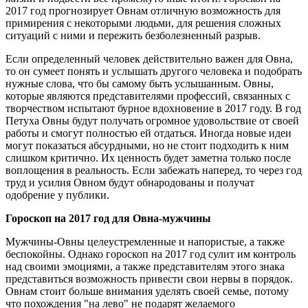
2017 год прогнозирует Овнам отличную возможность для
примирения с некоторыми людьми, для решения сложных
ситуаций с ними и пережить безболезненный разрыв.
Если определенный человек действительно важен для Овна,
то он сумеет понять и услышать другого человека и подобрать
нужные слова, что бы самому быть услышанным. Овны,
которые являются представителями профессий, связанных с
творчеством испытают бурное вдохновение в 2017 году. В год
Петуха Овны будут получать огромное удовольствие от своей
работы и смогут полностью ей отдаться. Иногда новые идеи
могут показаться абсурдными, но не стоит подходить к ним
слишком критично. Их ценность будет заметна только после
воплощения в реальность. Если забежать наперед, то через год
труд и усилия Овном будут обнародованы и получат
одобрение у публики.
Гороскоп на 2017 год для Овна-мужчины
Мужчины-Овны целеустремленные и напористые, а также
беспокойны. Однако гороскоп на 2017 год сулит им контроль
над своими эмоциями, а также представителям этого знака
представиться возможность привести свои нервы в порядок.
Овнам стоит больше внимания уделять своей семье, потому
что похождения "на лево" не подарят желаемого