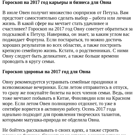
Гороскоп на 2017 год карьеры и бизнеса для Овна
В июле Овен получит множество сюрпризов от Петуха. Вам
предстоит самостоятельно сделать выбор – работа или личная
жизнь. В какой сфере вы мечтает стать удачливее и
счастливее? Гороскоп на 2017 год Овну советует обратиться за
подсказкой к Петуху. Наверняка, он знает, за каким углом вас
поджидает Фортуна. Если постараться, то можно достичь
хороших результатов во всех областях, а также построить
крепкую семейную жизнь. Кстати, о родственниках. С ними
Овну следует быть деликатнее, а также больше времени
проводить в кругу семьи.
Гороскоп здоровья на 2017 год для Овна
Овну рекомендуется устраивать семейные праздники и
всевозможные вечеринки. Если летом отправитесь в отпуск,
то сразу же покупайте билеты на всех членов семьи. Ведь, они
тоже мечтают побывать в Китае, Финляндии или на Красном
море. Если летом Овен полноценно отдохнет, то уже в
сентябре ворвется в активную работу. Осень 2017 года
идеально подходит для проявления творческих талантов,
которыми матушка-природа не обделила Овна.
Не бойтесь рассказывать о своих идеях, а также строить