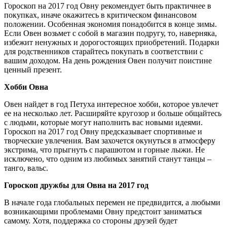
Гороскоп на 2017 год Овну рекомендует быть практичнее в
покупках, иначе окажитесь в критическом финансовом
положении. Особенная экономия понадобится в конце зимы.
Если Овен возьмет с собой в магазин подругу, то, наверняка,
избежит ненужных и дорогостоящих приобретений. Подарки
для родственников старайтесь покупать в соответствии с
вашим доходом. На день рождения Овен получит поистине
ценный презент.
Хобби Овна
Овен найдет в год Петуха интересное хобби, которое увлечет
ее на несколько лет. Расширяйте кругозор и больше общайтесь
с людьми, которые могут наполнить вас новыми идеями.
Гороскоп на 2017 год Овну предсказывает спортивные и
творческие увлечения. Вам захочется окунуться в атмосферу
экстрима, что прыгнуть с парашютом и горные лыжи. Не
исключено, что одним из любимых занятий станут танцы –
танго, вальс.
Гороскоп дружбы для Овна на 2017 год
В начале года глобальных перемен не предвидится, а любыми
возникающими проблемами Овну предстоит заниматься
самому. Хотя, поддержка со стороны друзей будет