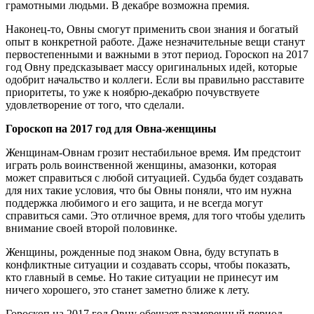
грамотными людьми. В декабре возможна премия.
Наконец-то, Овны смогут применить свои знания и богатый
опыт в конкретной работе. Даже незначительные вещи станут
первостепенными и важными в этот период. Гороскоп на 2017
год Овну предсказывает массу оригинальных идей, которые
одобрит начальство и коллеги. Если вы правильно расставите
приоритеты, то уже к ноябрю-декабрю почувствуете
удовлетворение от того, что сделали.
Гороскоп на 2017 год для Овна-женщины
Женщинам-Овнам грозит нестабильное время. Им предстоит
играть роль воинственной женщины, амазонки, которая
может справиться с любой ситуацией. Судьба будет создавать
для них такие условия, что бы Овны поняли, что им нужна
поддержка любимого и его защита, и не всегда могут
справиться сами. Это отличное время, для того чтобы уделить
внимание своей второй половинке.
Женщины, рожденные под знаком Овна, буду вступать в
конфликтные ситуации и создавать ссоры, чтобы показать,
кто главный в семье. Но такие ситуации не принесут им
ничего хорошего, это станет заметно ближе к лету.
Гороскоп на 2017 год Овну обещает размеренный период,