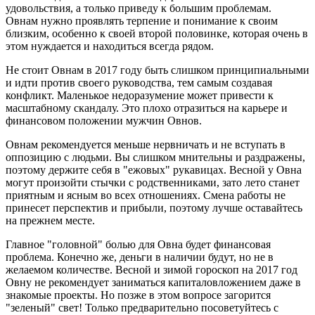
удовольствия, а только приведу к большим проблемам.
Овнам нужно проявлять терпение и понимание к своим
близким, особенно к своей второй половинке, которая очень в
этом нуждается и находиться всегда рядом.
Не стоит Овнам в 2017 году быть слишком принципиальными
и идти против своего руководства, тем самым создавая
конфликт. Маленькое недоразумение может привести к
масштабному скандалу. Это плохо отразиться на карьере и
финансовом положении мужчин Овнов.
Овнам рекомендуется меньше нервничать и не вступать в
оппозицию с людьми. Вы слишком мнительны и раздражены,
поэтому держите себя в "ежовых" рукавицах. Весной у Овна
могут произойти стычки с родственниками, зато лето станет
приятным и ясным во всех отношениях. Смена работы не
принесет перспектив и прибыли, поэтому лучше оставайтесь
на прежнем месте.
Главное "головной" болью для Овна будет финансовая
проблема. Конечно же, деньги в наличии будут, но не в
желаемом количестве. Весной и зимой гороскоп на 2017 год
Овну не рекомендует заниматься капиталовложением даже в
знакомые проекты. Но позже в этом вопросе загорится
"зеленый" свет! Только предварительно посоветуйтесь с