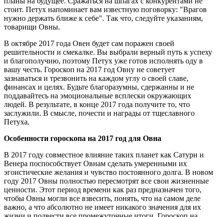
планы на будущее. Сражаться на шпагах с конкурентами не
стоит. Петух напоминает вам известную поговорку: "Врагов
нужно держать ближе к себе". Так что, следуйте указаниям,
товарищи Овны.
В октябре 2017 года Овен будет сам поражен своей
решительности и смекалке. Вы выбрали верный путь к успеху
и благополучию, поэтому Петух уже готов исполнять оду в
вашу честь. Гороскоп на 2017 год Овну не советует
зазнаваться и трезвонить на каждом углу о своей славе,
финансах и целях. Будьте благоразумны, сдержанны и не
поддавайтесь на эмоциональные всплески окружающих
людей. В результате, в конце 2017 года получите то, что
заслужили. В смысле, почести и награды от тщеславного
Петуха.
Особенности гороскопа на 2017 год для Овна
В 2017 году совместное влияние таких планет как Сатурн и
Венера поспособствует Овнам сделать умеренными их
эгоистические желания и чувство постоянного долга. В новом
году 2017 Овны полностью пересмотрят все свои жизненные
ценности. Этот период времени как раз предназначен того,
чтобы Овны могли все взвесить, понять, что на самом деле
важно, а что абсолютно не имеет никакого значения для их
жизни и подвести все промежуточные итоги. Гороскоп на