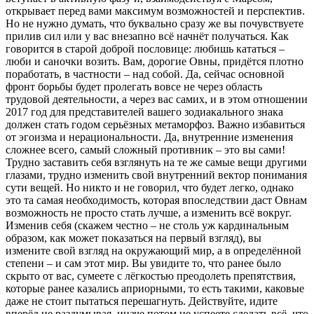
открывает перед вами максимум возможностей и перспектив.
Но не нужно думать, что буквально сразу же вы почувствуете
прилив сил или у вас внезапно всё начнёт получаться. Как
говорится в старой доброй пословице: любишь кататься –
люби и саночки возить. Вам, дорогие Овны, придётся плотно
поработать, в частности – над собой. Да, сейчас основной
фронт борьбы будет пролегать вовсе не через область
трудовой деятельности, а через вас самих, и в этом отношении
2017 год для представителей вашего зодиакального знака
должен стать годом серьёзных метаморфоз. Важно избавиться
от эгоизма и нерациональности. Да, внутренние изменения
сложнее всего, самый сложный противник – это вы сами!
Трудно заставить себя взглянуть на те же самые вещи другими
глазами, трудно изменить свой внутренний вектор понимания
сути вещей. Но никто и не говорил, что будет легко, однако
это та самая необходимость, которая впоследствии даст Овнам
возможность не просто стать лучше, а изменить всё вокруг.
Изменив себя (скажем честно – не столь уж кардинальным
образом, как может показаться на первый взгляд), вы
измените свой взгляд на окружающий мир, а в определённой
степени – и сам этот мир. Вы увидите то, что ранее было
скрыто от вас, сумеете с лёгкостью преодолеть препятствия,
которые ранее казались априорными, то есть такими, каковые
даже не стоит пытаться перешагнуть. Действуйте, идите
вперёд не раздумывая, иначе потом не успеете сделать всё, что