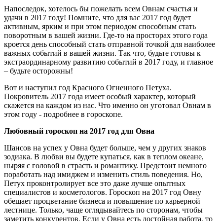
Напоследок, хотелось бы пожелать всем Овнам счастья и
удачи в 2017 году! Помните, что для вас 2017 год будет
активным, ярким и при этом периодом способным стать
поворотным в вашей жизни. Где-то на просторах этого года
кроется день способный стать отправной точкой для наиболее
важных событий в вашей жизни. Так что, будьте готовы к
экстраординарному развитию событий в 2017 году, и главное
– будьте осторожны!
Вот и наступил год Красного Огненного Петуха.
Покровитель 2017 года имеет особый характер, который
скажется на каждом из нас. Что именно он уготовал Овнам в
этом году - подробнее в гороскопе.
Любовный гороскоп на 2017 год для Овна
Шансов на успех у Овна будет больше, чем у других знаков
зодиака. В любви вы будете купаться, как в теплом океане,
ныряя с головой в страсть и романтику. Предстоит немного
поработать над имиджем и изменить стиль поведения. Но,
Петух проконтролирует все это даже лучше опытных
специалистов и косметологов. Гороскоп на 2017 год Овну
обещает процветание бизнеса и повышение по карьерной
лестнице. Только, чаще оглядывайтесь по сторонам, чтобы
заметить конкурентов. Если у Овна есть достойная работа, то