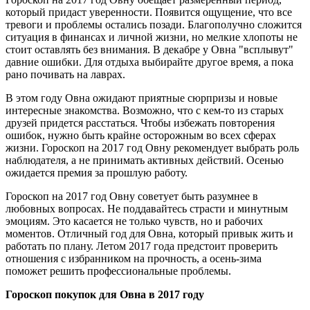
который придаст уверенности. Появится ощущение, что все
тревоги и проблемы остались позади. Благополучно сложится
ситуация в финансах и личной жизни, но мелкие хлопоты не
стоит оставлять без внимания. В декабре у Овна "всплывут"
давние ошибки. Для отдыха выбирайте другое время, а пока
рано почивать на лаврах.
В этом году Овна ожидают приятные сюрпризы и новые
интересные знакомства. Возможно, что с кем-то из старых
друзей придется расстаться. Чтобы избежать повторения
ошибок, нужно быть крайне осторожным во всех сферах
жизни. Гороскоп на 2017 год Овну рекомендует выбрать роль
наблюдателя, а не принимать активных действий. Осенью
ожидается премия за прошлую работу.
Гороскоп на 2017 год Овну советует быть разумнее в
любовных вопросах. Не поддавайтесь страсти и минутным
эмоциям. Это касается не только чувств, но и рабочих
моментов. Отличный год для Овна, который привык жить и
работать по плану. Летом 2017 года предстоит проверить
отношения с избранником на прочность, а осень-зима
поможет решить профессиональные проблемы.
Гороскоп покупок для Овна в 2017 году