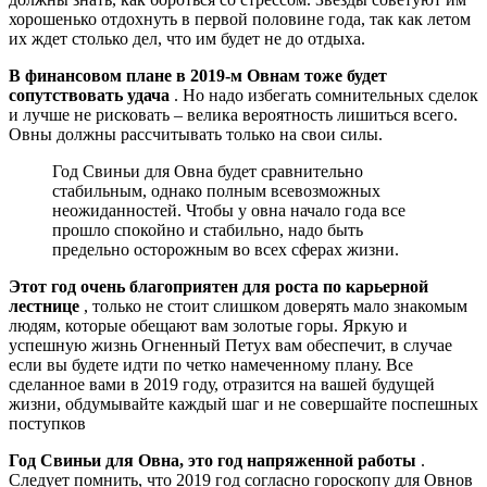
хорошенько отдохнуть в первой половине года, так как летом
их ждет столько дел, что им будет не до отдыха.
В финансовом плане в 2019-м Овнам тоже будет
сопутствовать удача
. Но надо избегать сомнительных сделок
и лучше не рисковать – велика вероятность лишиться всего.
Овны должны рассчитывать только на свои силы.
Год Свиньи для Овна будет сравнительно
стабильным, однако полным всевозможных
неожиданностей. Чтобы у овна начало года все
прошло спокойно и стабильно, надо быть
предельно осторожным во всех сферах жизни.
Этот год очень благоприятен для роста по карьерной
лестнице
, только не стоит слишком доверять мало знакомым
людям, которые обещают вам золотые горы. Яркую и
успешную жизнь Огненный Петух вам обеспечит, в случае
если вы будете идти по четко намеченному плану. Все
сделанное вами в 2019 году, отразится на вашей будущей
жизни, обдумывайте каждый шаг и не совершайте поспешных
поступков
Год Свиньи для Овна, это год напряженной работы
.
Следует помнить, что 2019 год согласно гороскопу для Овнов