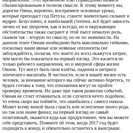
сбалансированным в полном смысле. К этому моменту вы,
дорогие Овны, вероятно, воспримите основные уроки,
которые преподаст год Петуха, станете значительно сильнее и
мудрее. Безусловно, в наибольшей степени, всё будет зависеть
лично от вас (впрочем, как и всегда), но и окружающие
обстоятельства также сыграют в этой пьесе немалую роль,
скажем так – вторую по смыслу, но не по значимости. На
данном этапе Овнам необходимо быть максимально гибкими,
поскольку ваши явные или неявные оппоненты (не
заблуждайтесь, полагая, что знаете их всех) окажутся хитрее,
чем могло бы показаться на первый взгляд. Это касается не
только рабочего направления, но и амурной сфера жизни
Овнов. Тут могут быть свои взлёты, падения и интриги
эпического масштаба. В частности, если в вашей жизни есть
человек, за внимание которого вы сейчас активно боретесь, то
будьте готовы к тому, что отношения могут не пройти
проверку временем. Но даже при таком развитии событий,
Овнам не стоит отчаиваться, если случится нечто подобное,
то очень скоро вы поймёте, что ошибались с самого начала.
Может всему виной была страсть или ослепление иного рода,
но так или иначе финал, на первый взгляд не самый
позитивный, окажется куда как продуктивнее, чем вы можете
себе представить. Помните об этом, когда 2017 год будет
подходить к концу, и обязательно останетесь в выигрыше.