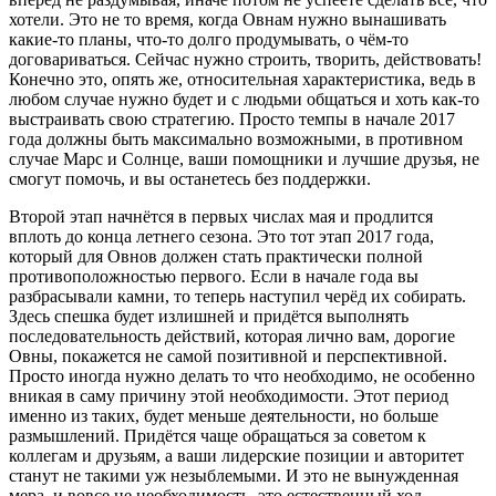
хотели. Это не то время, когда Овнам нужно вынашивать
какие-то планы, что-то долго продумывать, о чём-то
договариваться. Сейчас нужно строить, творить, действовать!
Конечно это, опять же, относительная характеристика, ведь в
любом случае нужно будет и с людьми общаться и хоть как-то
выстраивать свою стратегию. Просто темпы в начале 2017
года должны быть максимально возможными, в противном
случае Марс и Солнце, ваши помощники и лучшие друзья, не
смогут помочь, и вы останетесь без поддержки.
Второй этап начнётся в первых числах мая и продлится
вплоть до конца летнего сезона. Это тот этап 2017 года,
который для Овнов должен стать практически полной
противоположностью первого. Если в начале года вы
разбрасывали камни, то теперь наступил черёд их собирать.
Здесь спешка будет излишней и придётся выполнять
последовательность действий, которая лично вам, дорогие
Овны, покажется не самой позитивной и перспективной.
Просто иногда нужно делать то что необходимо, не особенно
вникая в саму причину этой необходимости. Этот период
именно из таких, будет меньше деятельности, но больше
размышлений. Придётся чаще обращаться за советом к
коллегам и друзьям, а ваши лидерские позиции и авторитет
станут не такими уж незыблемыми. И это не вынужденная
мера, и вовсе не необходимость, это естественный ход