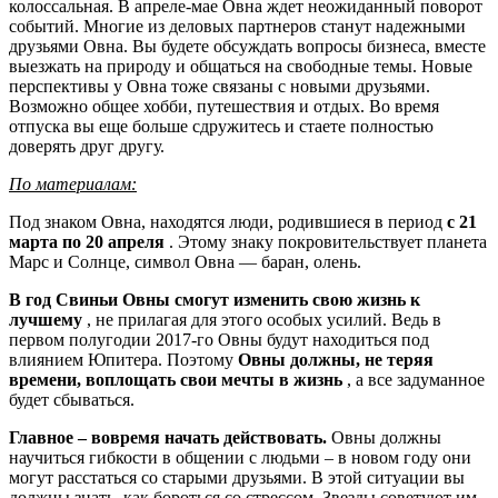
колоссальная. В апреле-мае Овна ждет неожиданный поворот
событий. Многие из деловых партнеров станут надежными
друзьями Овна. Вы будете обсуждать вопросы бизнеса, вместе
выезжать на природу и общаться на свободные темы. Новые
перспективы у Овна тоже связаны с новыми друзьями.
Возможно общее хобби, путешествия и отдых. Во время
отпуска вы еще больше сдружитесь и стаете полностью
доверять друг другу.
По материалам:
Под знаком Овна, находятся люди, родившиеся в период
с 21
марта по 20 апреля
. Этому знаку покровительствует планета
Марс и Солнце, символ Овна — баран, олень.
В год Свиньи Овны смогут изменить свою жизнь к
лучшему
, не прилагая для этого особых усилий. Ведь в
первом полугодии 2017-го Овны будут находиться под
влиянием Юпитера. Поэтому
Овны должны, не теряя
времени, воплощать свои мечты в жизнь
, а все задуманное
будет сбываться.
Главное – вовремя начать действовать.
Овны должны
научиться гибкости в общении с людьми – в новом году они
могут расстаться со старыми друзьями. В этой ситуации вы
должны знать, как бороться со стрессом. Звезды советуют им