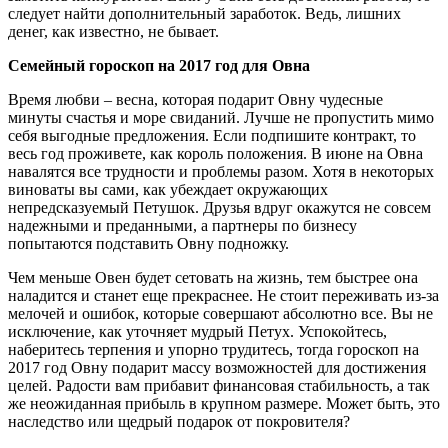
следует найти дополнительный заработок. Ведь, лишних
денег, как известно, не бывает.
Семейный гороскоп на 2017 год для Овна
Время любви – весна, которая подарит Овну чудесные
минуты счастья и море свиданий. Лучше не пропустить мимо
себя выгодные предложения. Если подпишите контракт, то
весь год проживете, как король положения. В июне на Овна
навалятся все трудности и проблемы разом. Хотя в некоторых
виноваты вы сами, как убеждает окружающих
непредсказуемый Петушок. Друзья вдруг окажутся не совсем
надежными и преданными, а партнеры по бизнесу
попытаются подставить Овну подножку.
Чем меньше Овен будет сетовать на жизнь, тем быстрее она
наладится и станет еще прекраснее. Не стоит переживать из-за
мелочей и ошибок, которые совершают абсолютно все. Вы не
исключение, как уточняет мудрый Петух. Успокойтесь,
наберитесь терпения и упорно трудитесь, тогда гороскоп на
2017 год Овну подарит массу возможностей для достижения
целей. Радости вам прибавит финансовая стабильность, а так
же неожиданная прибыль в крупном размере. Может быть, это
наследство или щедрый подарок от покровителя?