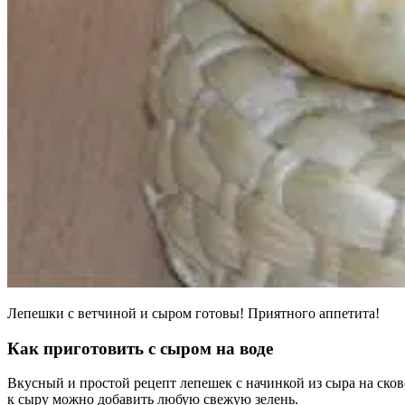
Лепешки с ветчиной и сыром готовы! Приятного аппетита!
Как приготовить с сыром на воде
Вкусный и простой рецепт лепешек с начинкой из сыра на сков
к сыру можно добавить любую свежую зелень.