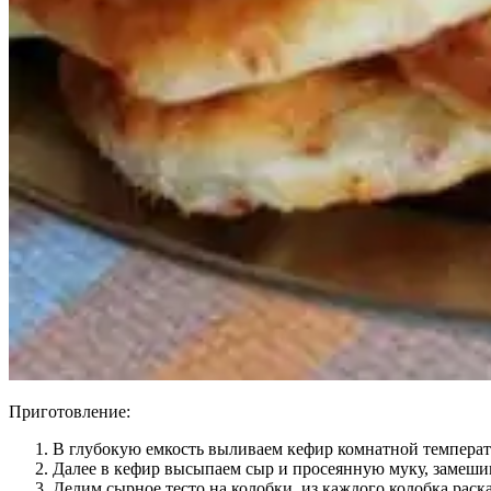
Приготовление:
В глубокую емкость выливаем кефир комнатной температуры
Далее в кефир высыпаем сыр и просеянную муку, замешив
Делим сырное тесто на колобки, из каждого колобка ра