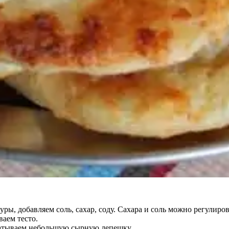
, добавляем соль, сахар, соду. Сахара и соль можно регулироват
аем тесто.
скатываем небольшую сырную лепешку.