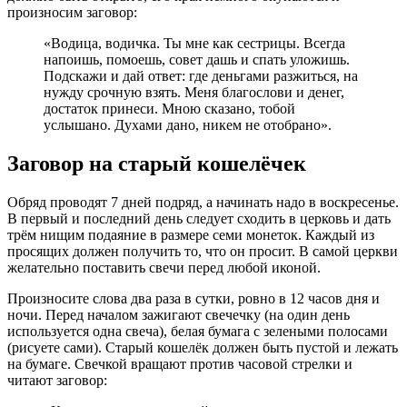
произносим заговор:
«Водица, водичка. Ты мне как сестрицы. Всегда
напоишь, помоешь, совет дашь и спать уложишь.
Подскажи и дай ответ: где деньгами разжиться, на
нужду срочную взять. Меня благослови и денег,
достаток принеси. Мною сказано, тобой
услышано. Духами дано, никем не отобрано».
Заговор на старый кошелёчек
Обряд проводят 7 дней подряд, а начинать надо в воскресенье.
В первый и последний день следует сходить в церковь и дать
трём нищим подаяние в размере семи монеток. Каждый из
просящих должен получить то, что он просит. В самой церкви
желательно поставить свечи перед любой иконой.
Произносите слова два раза в сутки, ровно в 12 часов дня и
ночи. Перед началом зажигают свечечку (на один день
используется одна свеча), белая бумага с зелеными полосами
(рисуете сами). Старый кошелёк должен быть пустой и лежать
на бумаге. Свечкой вращают против часовой стрелки и
читают заговор: