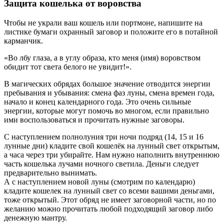
Защита кошелька от воровства
Чтобы не украли ваш кошель или портмоне, напишите на
листике бумаги охранный заговор и положите его в потайной
карманчик.
«Во лбу глаза, а в углу образа, кто меня (имя) воровством
обидит тот света белого не увидит!».
В магических обрядах большое значение отводится энергии
пребывания и убывания: смена фаз луны, смена времен года,
начало и конец календарного года. Это очень сильные
энергии, которые могут помочь во многом, если правильно
ими воспользоваться и прочитать нужные заговоры.
С наступлением полнолуния три ночи подряд (14, 15 и 16
лунные дни) кладите свой кошелёк на лунный свет открытым,
а часа через три убирайте. Нам нужно наполнить внутреннюю
часть кошелька лучами ночного светила. Деньги следует
предварительно вынимать.
А с наступлением новой луны (смотрим по календарю)
кладите кошелек на лунный свет со всеми вашими деньгами,
тоже открытый. Этот обряд не имеет заговорной части, но по
желанию можно прочитать любой подходящий заговор либо
денежную мантру.