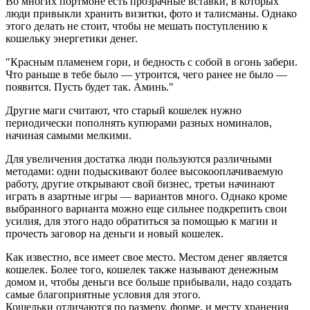
Во многих портмоне есть прозрачные вставки, в которых
люди привыкли хранить визитки, фото и талисманы. Однако
этого делать не стоит, чтобы не мешать поступлению к
кошельку энергетики денег.
"Красным пламенем гори, и бедность с собой в огонь забери.
Что раньше в тебе было — утроится, чего ранее не было —
появится. Пусть будет так. Аминь."
Другие маги считают, что старый кошелек нужно
периодически пополнять купюрами разных номиналов,
начиная самыми мелкими.
Для увеличения достатка люди пользуются различными
методами: одни подыскивают более высокооплачиваемую
работу, другие открывают свой бизнес, третьи начинают
играть в азартные игры — вариантов много. Однако кроме
выбранного варианта можно еще сильнее подкрепить свои
усилия, для этого надо обратиться за помощью к магии и
прочесть заговор на деньги и новый кошелек.
Как известно, все имеет свое место. Местом денег является
кошелек. Более того, кошелек также называют денежным
домом и, чтобы деньги все больше прибывали, надо создать
самые благоприятные условия для этого.
Кошельки отличаются по размеру, форме, и месту хранения