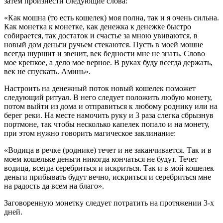
затем произнести следующие слова:
«Как мошна (то есть кошелек) моя полна, так и я очень сильна.
Как монетка к монетке, как денежка к денежке быстро
собирается, так достаток и счастье за мною увиваются, в
новый дом деньги ручьем стекаются. Пусть в моей мошне
всегда шуршит и звенит, век бедности мне не знать. Слово
мое крепкое, а дело мое верное. В руках буду всегда держать,
век не спускать. Аминь».
Настроить на денежный поток новый кошелек поможет
следующий ритуал. В него следует положить любую монету,
потом выйти из дома и отправиться к любому роднику или на
берег реки. На месте намочить руку и 3 раза слегка сбрызнув
портмоне, так чтобы несколько капелек попало и на монету,
при этом нужно говорить магическое заклинание:
«Водица в речке (роднике) течет и не заканчивается. Так и в
моем кошельке деньги никогда кончаться не будут. Течет
водица, всегда серебриться и искриться. Так и в мой кошелек
деньги прибывать будут вечно, искриться и серебриться мне
на радость да всем на благо».
Заговоренную монетку следует потратить на протяжении 3-х
дней.