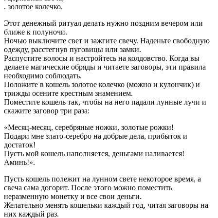
. золотое колечко.
Этот денежный ритуал делать нужно поздним вечером или
ближе к полуночи.
Ночью выключите свет и зажгите свечу. Наденьте свободную
одежду, расстегнув пуговицы или замки.
Распустите волосы и настройтесь на колдовство. Когда вы
делаете магические обряды и читаете заговоры, эти правила
необходимо соблюдать.
Положите в кошель золотое колечко (можно и кулончик) и
трижды осените крестным знамением.
Поместите кошель так, чтобы на него падали лунные лучи и
скажите заговор три раза:
«Месяц-месяц, серебряные ножки, золотые рожки!
Подари мне злато-серебро на добрые дела, прибыток и
достаток!
Пусть мой кошель наполняется, деньгами наливается!
Аминь!».
Пусть кошель полежит на лунном свете некоторое время, а
свеча сама догорит. После этого можно поместить
неразменную монетку и все свои деньги.
Желательно менять кошельки каждый год, читая заговоры на
них каждый раз.