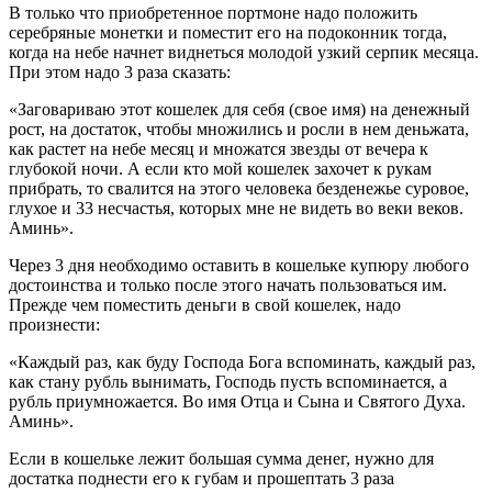
В только что приобретенное портмоне надо положить
серебряные монетки и поместит его на подоконник тогда,
когда на небе начнет виднеться молодой узкий серпик месяца.
При этом надо 3 раза сказать:
«Заговариваю этот кошелек для себя (свое имя) на денежный
рост, на достаток, чтобы множились и росли в нем деньжата,
как растет на небе месяц и множатся звезды от вечера к
глубокой ночи. А если кто мой кошелек захочет к рукам
прибрать, то свалится на этого человека безденежье суровое,
глухое и 33 несчастья, которых мне не видеть во веки веков.
Аминь».
Через 3 дня необходимо оставить в кошельке купюру любого
достоинства и только после этого начать пользоваться им.
Прежде чем поместить деньги в свой кошелек, надо
произнести:
«Каждый раз, как буду Господа Бога вспоминать, каждый раз,
как стану рубль вынимать, Господь пусть вспоминается, а
рубль приумножается. Во имя Отца и Сына и Святого Духа.
Аминь».
Если в кошельке лежит большая сумма денег, нужно для
достатка поднести его к губам и прошептать 3 раза