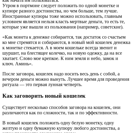
как начать им пользоваться.
Утром в портмоне следует положить по одной монетке и
купюре разного достоинства, но чем больше, тем лучше.
Иностранные купюры тоже можно использовать, главным
условием является нельзя класть мертвые деньги, то есть те,
которые уже вышли из пользования (например, советские).
«Как монета к денежке собирается, так достаток со счастьем
ко мне стремятся и собираются, в новый мой кошелек денежка
к монетке стекается. А в моем кошельке всегда звенит и
шуршит, на блестящее колечко, на новую одежку, да на все
хватает. Слово мое крепкое. К ним земля и небо, замок и
ключ. Аминь».
После заговора, кошелек надо носить весь день с собой, а
вечером деньги можно вынуть. Лучшее время для проведения
ритуала — это первая лунная четверть.
Как заговорить новый кошелек
Существует несколько способов заговора на кошелек, они
различаются как по сложности, так и по эффективности.
В новый кошелек положить одну белую монетку, одну
желтую и одну бумажную купюру любого достоинства, а