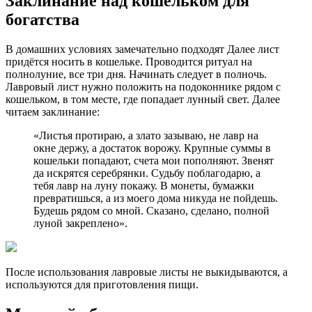
Заклинание над кошельком для
богатства
В домашних условиях замечательно подходят Далее лист
придётся носить в кошельке. Проводится ритуал на
полнолуние, все три дня. Начинать следует в полночь.
Лавровый лист нужно положить на подоконнике рядом с
кошельком, в том месте, где попадает лунный свет. Далее
читаем заклинание:
«Листья протираю, а злато зазываю, не лавр на
окне держу, а достаток ворожу. Крупные суммы в
кошельки попадают, счета мои пополняют. Звенят
да искрятся серебрянки. Судьбу поблагодарю, а
тебя лавр на луну покажу. В монеты, бумажки
превратишься, а из моего дома никуда не пойдешь.
Будешь рядом со мной. Сказано, сделано, полной
луной закреплено».
После использования лавровые листы не выкидываются, а
используются для приготовления пищи.