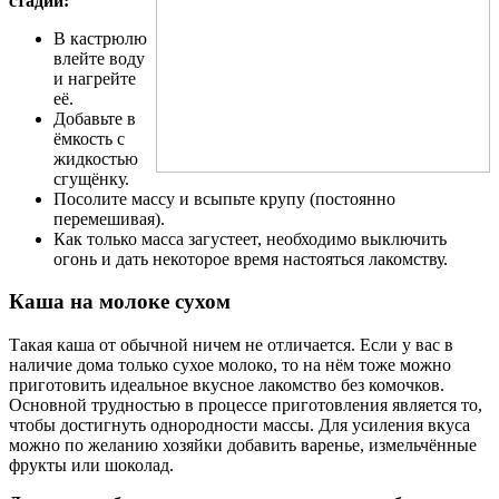
стадии:
В кастрюлю
влейте воду
и нагрейте
её.
Добавьте в
ёмкость с
жидкостью
сгущёнку.
Посолите массу и всыпьте крупу (постоянно
перемешивая).
Как только масса загустеет, необходимо выключить
огонь и дать некоторое время настояться лакомству.
Каша на молоке сухом
Такая каша от обычной ничем не отличается. Если у вас в
наличие дома только сухое молоко, то на нём тоже можно
приготовить идеальное вкусное лакомство без комочков.
Основной трудностью в процессе приготовления является то,
чтобы достигнуть однородности массы. Для усиления вкуса
можно по желанию хозяйки добавить варенье, измельчённые
фрукты или шоколад.