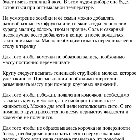
будет иметь отличный вкус. В этом чудо-приборе она будет
готовиться при оптимальной температуре.
На усмотрение хозяйки и её семьи можно добавлять
разнообразные сухофрукты или свежие ягоды: чернослив,
курагу, малину, яблоко, изюм и прочие. Соль и сахарный
песок лучше всего добавлять в конце, а после дождаться
закипания массы. Масло необходимо класть перед подачей к
столу в тарелку.
Для того чтобы комочки не образовывались, необходимо
массу постоянно перемешивать.
Крупу следует всыпать тоненькой струйкой в молоко, которое
уже закипело. При засыпании необходимо энергично
размешивать массу при помощи круговых движений.
Для того чтобы избежать появления комочков, необходимо
засыпать крупу в молоко, а не наоборот (заливать её
жидкостью). Можно для этой цели использовать сито. С его
помощью крупа рассеется по всему периметру жидкости и
комочков не получится.
Для того чтобы не образовывалась корочка на поверхности
блюда, необходимо присыпать слегка сверху сахарным
песком. Хотя если каша сварена правильно, то подобной