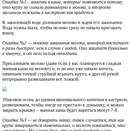
Ошибка №1 – комочки в каше, которые появляются потому,
что крупу не сыпали равномерно в молоко, а второпях
засыпали ложками в кастрюлю как придется.
К закипевшей воде доливаем молоко и ждем его закипания.
Вода нужна была, чтобы молоко сразу не начало пригорать
внизу.
Ошибка №2 — момент закипания молока, который наступает
в разы быстрее, чем в случае с водой. Оно закипает буквально
в минуту, и от него нельзя отходить.
Присаливаем молоко (даже если у вас планируется сладкая
манная каша на молоке) и, если оно уже начало кипеть,
начинаем тонкой струйкой всыпать крупу, а другой рукой
непрерывно размешиваем все ложкой.
Убавляем огонь до уровня минимального кипения в кастрюле,
размешиваем, чтобы нигде не пристало к донышку, и можно
закрыть крышку – манная каша будет вариться минут 7-8.
Ошибка №3 — не доварить манку, такое случается, так как
крупа заваривается моментально, и может показаться, что
уже готово. На самом деле, это сырой продукт и ему