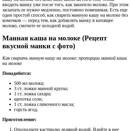
вводить манку уже после того, как закипело молоко. При этом
засыпать ее нужно медленно, постоянно помешивая. Есть еще
один простой способ, как сварить манную кашу на молоке без
комочков — перед тем, как добавлять манку в кипящее
молоко, смочите ее холодной водой.
Манная каша на молоке (Рецепт
вкусной манки с фото)
Как сварить манную кашу на молоке: пропорции манной каши
на молоке
Понадобится:
500 мл молока;
3 ст. ложки манной крупы;
1 ст. ложка сахара;
щепотка соли;
1 ст. ложка сливочного масла;
горсть ягод.
Приготовление:
Ополосните кастрюлю ледяной водой. Влейте в нее