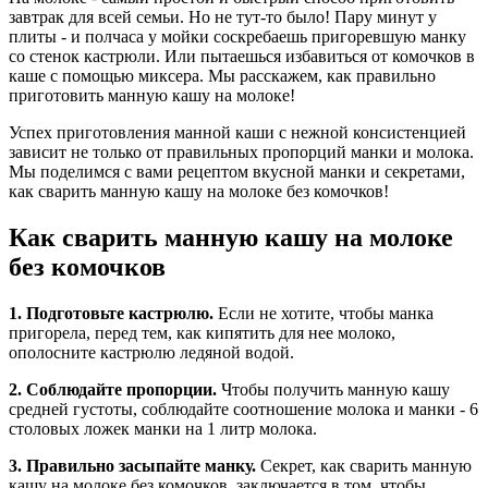
завтрак для всей семьи. Но не тут-то было! Пару минут у
плиты - и полчаса у мойки соскребаешь пригоревшую манку
со стенок кастрюли. Или пытаешься избавиться от комочков в
каше с помощью миксера. Мы расскажем, как правильно
приготовить манную кашу на молоке!
Успех приготовления манной каши с нежной консистенцией
зависит не только от правильных пропорций манки и молока.
Мы поделимся с вами рецептом вкусной манки и секретами,
как сварить манную кашу на молоке без комочков!
Как сварить манную кашу на молоке
без комочков
1. Подготовьте кастрюлю.
Если не хотите, чтобы манка
пригорела, перед тем, как кипятить для нее молоко,
ополосните кастрюлю ледяной водой.
2. Соблюдайте пропорции.
Чтобы получить манную кашу
средней густоты, соблюдайте соотношение молока и манки - 6
столовых ложек манки на 1 литр молока.
3. Правильно засыпайте манку.
Секрет, как сварить манную
кашу на молоке без комочков, заключается в том, чтобы