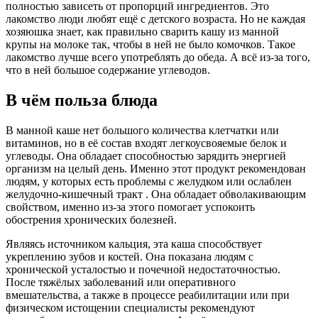
полностью зависеть от пропорций ингредиентов. Это
лакомство люди любят ещё с детского возраста. Но не каждая
хозяюшка знает, как правильно сварить кашу из манной
крупы на молоке так, чтобы в ней не было комочков. Такое
лакомство лучше всего употреблять до обеда. А всё из-за того,
что в ней большое содержание углеводов.
В чём польза блюда
В манной каше нет большого количества клетчатки или
витаминов, но в её состав входят легкоусвояемые белок и
углеводы. Она обладает способностью зарядить энергией
организм на целый день. Именно этот продукт рекомендован
людям, у которых есть проблемы с желудком или ослаблен
желудочно-кишечный тракт . Она обладает обволакивающим
свойством, именно из-за этого помогает успокоить
обострения хронических болезней.
Являясь источником кальция, эта каша способствует
укреплению зубов и костей. Она показана людям с
хронической усталостью и почечной недостаточностью.
После тяжёлых заболеваний или оперативного
вмешательства, а также в процессе реабилитации или при
физическом истощении специалисты рекомендуют