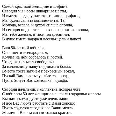
Самой красивой женщине и шефине,
Сегодня мы несем шикарные цветы,
И вместо воды, у нас стоит вино в графине,
Мы будем сыпать комплементы. Ты,
Молода, весела, и духом сильна сполна,
И сегодня подхватила всех нас праздника волна,
Мы тебе желаем, в твои пятьдесят лет,
В душе иметь задора и веселья целый пакет!
Ваш 50-летний юбилей,
Стал почти всенародным,
Коллег на нём собралось и гостей,
Что даже нет мест свободных.
За начальницу нашу поднимаем бокал,
Вместо тоста затянем прекрасный вокал,
Пускай Вам счастье улыбается всегда,
Пусть балует Вас хозяюшка – судьба.
Сегодня начальницу коллектив поздравляет
С юбилеем 50 лет женщине нашей мы здоровья желаем
Вы нами командуете уже очень давно
И все Вас любят работать с Вами хорошо
Пусть сбудутся сегодня все Ваши мечты
Желаем в Вашем жизни только красоты