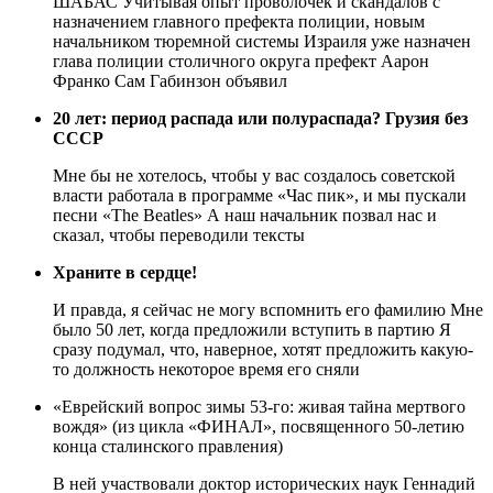
ШАБАС Учитывая опыт проволочек и скандалов с
назначением главного префекта полиции, новым
начальником тюремной системы Израиля уже назначен
глава полиции столичного округа префект Аарон
Франко Сам Габинзон объявил
20 лет: период распада или полураспада? Грузия без
СССР
Мне бы не хотелось, чтобы у вас создалось советской
власти работала в программе «Час пик», и мы пускали
песни «The Beatles» А наш начальник позвал нас и
сказал, чтобы переводили тексты
Храните в сердце!
И правда, я сейчас не могу вспомнить его фамилию Мне
было 50 лет, когда предложили вступить в партию Я
сразу подумал, что, наверное, хотят предложить какую-
то должность некоторое время его сняли
«Еврейский вопрос зимы 53-го: живая тайна мертвого
вождя» (из цикла «ФИНАЛ», посвященного 50-летию
конца сталинского правления)
В ней участвовали доктор исторических наук Геннадий