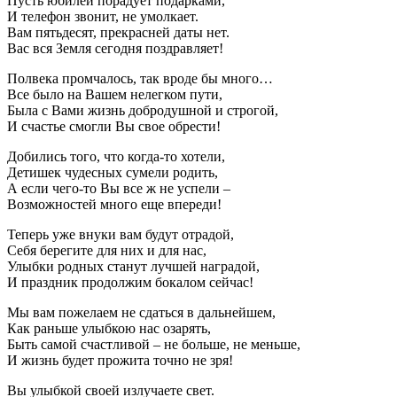
Пусть юбилей порадует подарками,
И телефон звонит, не умолкает.
Вам пятьдесят, прекрасней даты нет.
Вас вся Земля сегодня поздравляет!
Полвека промчалось, так вроде бы много…
Все было на Вашем нелегком пути,
Была с Вами жизнь добродушной и строгой,
И счастье смогли Вы свое обрести!
Добились того, что когда-то хотели,
Детишек чудесных сумели родить,
А если чего-то Вы все ж не успели –
Возможностей много еще впереди!
Теперь уже внуки вам будут отрадой,
Себя берегите для них и для нас,
Улыбки родных станут лучшей наградой,
И праздник продолжим бокалом сейчас!
Мы вам пожелаем не сдаться в дальнейшем,
Как раньше улыбкою нас озарять,
Быть самой счастливой – не больше, не меньше,
И жизнь будет прожита точно не зря!
Вы улыбкой своей излучаете свет.