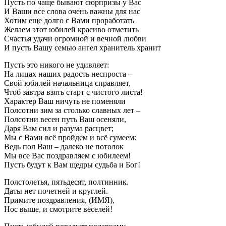
Пусть по чаще бывают сюрпризы у Вас
И Ваши все слова очень важны для нас
Хотим еще долго с Вами проработать
Желаем этот юбилей красиво отметить
Счастья удачи огромной и вечной любви
И пусть Вашу семью ангел хранитель хранит
Пусть это никого не удивляет:
На лицах наших радость неспроста –
Свой юбилей начальница справляет,
Чтоб завтра взять старт с чистого листа!
Характер Ваш ничуть не поменяли
Полсотни зим за столько славных лет –
Полсотни весен путь Ваш осеняли,
Даря Вам сил и разума расцвет;
Мы с Вами всё пройдем и всё сумеем:
Ведь пол Ваш – далеко не потолок
Мы все Вас поздравляем с юбилеем!
Пусть будут к Вам щедры судьба и Бог!
Полстолетья, пятьдесят, полтинник.
Даты нет почетней и круглей.
Примите поздравления, (ИМЯ),
Нос выше, и смотрите веселей!