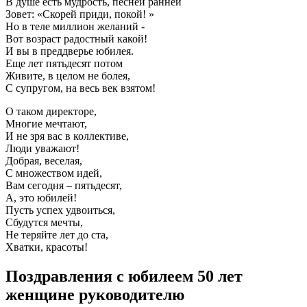
В душе есть мудрость, песней ранней
Зовет: «Скорей приди, покой! »
Но в теле миллион желаний -
Вот возраст радостный какой!
И вы в преддверье юбилея.
Еще лет пятьдесят потом
Живите, в целом не болея,
С супругом, на весь век взятом!
О таком директоре,
Многие мечтают,
И не зря вас в коллективе,
Люди уважают!
Добрая, веселая,
С множеством идей,
Вам сегодня – пятьдесят,
А, это юбилей!
Пусть успех удвоиться,
Сбудутся мечты,
Не теряйте лет до ста,
Хватки, красоты!
Поздравления с юбилеем 50 лет
женщине руководителю