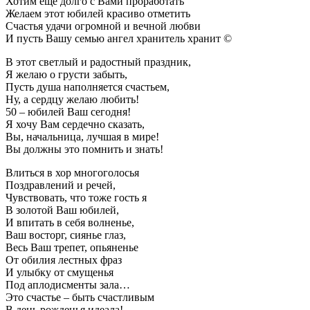
Хотим еще долго с Вами проработать
Желаем этот юбилей красиво отметить
Счастья удачи огромной и вечной любви
И пусть Вашу семью ангел хранитель хранит ©
В этот светлый и радостный праздник,
Я желаю о грусти забыть,
Пусть душа наполняется счастьем,
Ну, а сердцу желаю любить!
50 – юбилей Ваш сегодня!
Я хочу Вам сердечно сказать,
Вы, начальница, лучшая в мире!
Вы должны это помнить и знать!
Влиться в хор многоголосья
Поздравлений и речей,
Чувствовать, что тоже гость я
В золотой Ваш юбилей,
И впитать в себя волненье,
Ваш восторг, сиянье глаз,
Весь Ваш трепет, опьяненье
От обилия лестных фраз
И улыбку от смущенья
Под аплодисменты зала…
Это счастье – быть счастливым
В день рожденья идеала!