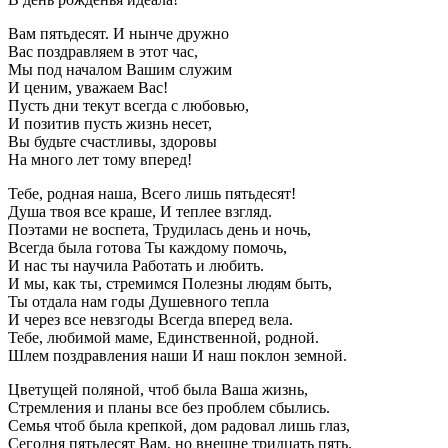
Вам пятьдесят. И нынче дружно
Вас поздравляем в этот час,
Мы под началом Вашим служим
И ценим, уважаем Вас!
Пусть дни текут всегда с любовью,
И позитив пусть жизнь несет,
Вы будьте счастливы, здоровы
На много лет тому вперед!
Тебе, pодная наша, Всего лишь пятьдесят!
Душа твоя все краше, И теплее взгляд.
Поэтами не воспета, Трудилась день и ночь,
Всегда была готова Ты каждому помочь,
И нас ты научила Работать и любить.
И мы, как ты, стремимся Полезны людям быть,
Ты отдала нам годы Душевного тепла
И чеpез все невзгоды Всегда вперед вела.
Тебе, любимой маме, Единственной, pодной.
Шлем поздравления наши И наш поклон земной.
Цветущей поляной, чтоб была Ваша жизнь,
Стремления и планы все без проблем сбылись.
Семья чтоб была крепкой, дом радовал лишь глаз,
Сегодня пятьдесят Вам, но внешне тридцать пять.