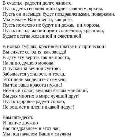
В счастье, радости долго живите,
Пусть день сегодняшний будет главным, ярким,
Пусть он насыщен будет поздравленьями, подарками.
Мы желаем Вам цвести, как розе,
Пусть помехою не будут ни дождь, ни морозы,
Пусть погода жизни будет солнечной, красивой,
Будьте всегда желанной и счастливой.
В новых туфлях, красивом платье и с причёской!
Вы сияете сегодня, как звезда!
В дату эту верить так не просто,
На лицо, душою молода!
И пускай за вечной суетою,
Забывается усталость и тоска,
Этот день вы делите с семьёю,
Им так ваша красота нужна!
Нежный голос, мудрый взгляд манящий,
Вы для многих в мире лучший друг!
Пусть здоровье радует собою,
Не возьмёт в плен никакой недуг!
Вам пятьдесят.
И нынче дружно
Вас поздравляем в этот час,
Мы под началом Вашим служим