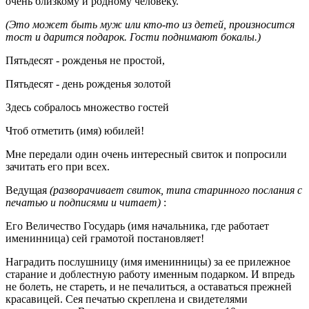
очень близкому и родному человеку.
(Это может быть муж или кто-то из детей, произносится
тост и дарится подарок. Гости поднимают бокалы.)
Пятьдесят - рожденья не простой,
Пятьдесят - день рожденья золотой
Здесь собралось множество гостей
Чтоб отметить (имя) юбилей!
Мне передали один очень интересный свиток и попросили
зачитать его при всех.
Ведущая
(разворачивает свиток, типа старинного послания с
печатью и подписями и читает)
:
Его Величество Государь (имя начальника, где работает
именинница) сей грамотой постановляет!
Наградить послушницу (имя именинницы) за ее прилежное
старание и доблестную работу именным подарком. И впредь
не болеть, не стареть, и не печалиться, а оставаться прежней
красавицей. Сея печатью скреплена и свидетелями