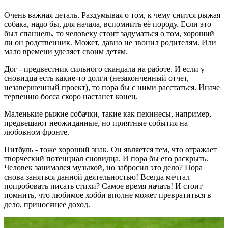
Очень важная деталь. Раздумывая о том, к чему снится рыжая
собака, надо бы, для начала, вспомнить её породу. Если это
был спаниель, то человеку стоит задуматься о том, хороший
ли он родственник. Может, давно не звонил родителям. Или
мало времени уделяет своим детям.
Дог - предвестник сильного скандала на работе. И если у
сновидца есть какие-то долги (незаконченный отчет,
незавершенный проект), то пора бы с ними расстаться. Иначе
терпению босса скоро настанет конец.
Маленькие рыжие собачки, такие как пекинесы, например,
предвещают неожиданные, но приятные события на
любовном фронте.
Питбуль - тоже хороший знак. Он является тем, что отражает
творческий потенциал сновидца. И пора бы его раскрыть.
Человек занимался музыкой, но забросил это дело? Пора
снова заняться данной деятельностью! Всегда мечтал
попробовать писать стихи? Самое время начать! И стоит
помнить, что любимое хобби вполне может превратиться в
дело, приносящее доход.