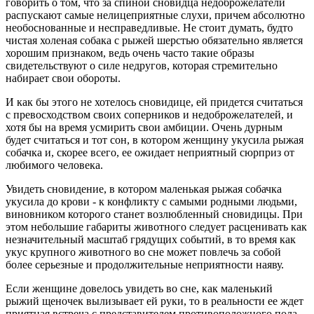
говорить о том, что за спиной сновидца недоброжелатели
распускают самые нелицеприятные слухи, причем абсолютно
необоснованные и несправедливые. Не стоит думать, будто
чистая холеная собака с рыжей шерстью обязательно является
хорошим признаком, ведь очень часто такие образы
свидетельствуют о силе недругов, которая стремительно
набирает свои обороты.
И как бы этого не хотелось сновидице, ей придется считаться
с превосходством своих соперников и недоброжелателей, и
хотя бы на время усмирить свои амбиции. Очень дурным
будет считаться и тот сон, в котором женщину укусила рыжая
собачка и, скорее всего, ее ожидает неприятный сюрприз от
любимого человека.
Увидеть сновидение, в котором маленькая рыжая собачка
укусила до крови - к конфликту с самыми родными людьми,
виновником которого станет возлюбленный сновидицы. При
этом небольшие габариты животного следует расценивать как
незначительный масштаб грядущих событий, в то время как
укус крупного животного во сне может повлечь за собой
более серьезные и продолжительные неприятности наяву.
Если женщине довелось увидеть во сне, как маленький
рыжий щеночек вылизывает ей руки, то в реальности ее ждет
приятная встреча с представителем противоположного пола,