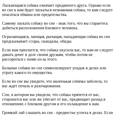
Ласкающаяся собака означает преданного друга. Однако если
во сне к вам будет ласкаться незнакомая собака, то вам следует
опасаться обмана или предательства.
Самому ласкать собаку во сне - знак того, что вы стараетесь
добиться расположения близкого человека.
Огрызающаяся, лающая, рычащая, нападающая собака во сне
предсказывает ссоры, скандалы, обиды.
Если вам приснится, что собака укусила вас, то вам не следует
давать денег в долг своим друзьям, чтобы потом не
рассориться с ними из-за этого.
Больные собаки во сне символизируют упадок в делах или
утрату какого-то имущества.
Если во сне вы увидите, что маленькая собачка заболела, то
вас ждет печаль и разочарования.
Сон, в котором вы увидели, что собака прячется от вас,
сторонится вас или же убегает от вас, предвещает разлад в
отношениях с близким другом и его охлаждение к вам.
Громкий лай слышать во сне - предвестье успеха в делах. Если