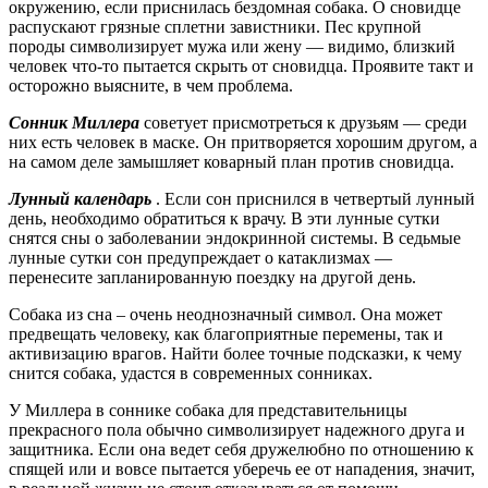
окружению, если приснилась бездомная собака. О сновидце
распускают грязные сплетни завистники. Пес крупной
породы символизирует мужа или жену — видимо, близкий
человек что-то пытается скрыть от сновидца. Проявите такт и
осторожно выясните, в чем проблема.
Сонник Миллера
советует присмотреться к друзьям — среди
них есть человек в маске. Он притворяется хорошим другом, а
на самом деле замышляет коварный план против сновидца.
Лунный календарь
. Если сон приснился в четвертый лунный
день, необходимо обратиться к врачу. В эти лунные сутки
снятся сны о заболевании эндокринной системы. В седьмые
лунные сутки сон предупреждает о катаклизмах —
перенесите запланированную поездку на другой день.
Собака из сна – очень неоднозначный символ. Она может
предвещать человеку, как благоприятные перемены, так и
активизацию врагов. Найти более точные подсказки, к чему
снится собака, удастся в современных сонниках.
У Миллера в соннике собака для представительницы
прекрасного пола обычно символизирует надежного друга и
защитника. Если она ведет себя дружелюбно по отношению к
спящей или и вовсе пытается уберечь ее от нападения, значит,