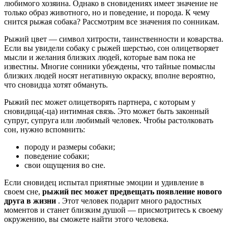
любимого хозяина. Однако в сновидениях имеет значение не
только образ животного, но и поведение, и порода. К чему
снится рыжая собака? Рассмотрим все значения по сонникам.
Рыжий цвет — символ хитрости, таинственности и коварства.
Если вы увидели собаку с рыжей шерстью, сон олицетворяет
мысли и желания близких людей, которые вам пока не
известны. Многие сонники убеждены, что тайные помыслы
близких людей носят негативную окраску, вполне вероятно,
что сновидца хотят обмануть.
Рыжий пес может олицетворять партнера, с которым у
сновидица(-ца) интимная связь. Это может быть законный
супруг, супруга или любимый человек. Чтобы растолковать
сон, нужно вспомнить:
породу и размеры собаки;
поведение собаки;
свои ощущения во сне.
Если сновидец испытал приятные эмоции и удивление в
своем сне,
рыжий пес может предвещать появление нового
друга в жизни
. Этот человек подарит много радостных
моментов и станет близким душой — присмотритесь к своему
окружению, вы сможете найти этого человека.