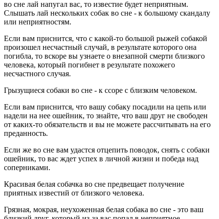
во сне лай напугал вас, то известие будет неприятным.
Слышать лай нескольких собак во сне - к большому скандалу
или неприятностям.
Если вам приснится, что с какой-то большой рыжей собакой
произошел несчастный случай, в результате которого она
погибла, то вскоре вы узнаете о внезапной смерти близкого
человека, который погибнет в результате похожего
несчастного случая.
Грызущиеся собаки во сне - к ссоре с близким человеком.
Если вам приснится, что вашу собаку посадили на цепь или
надели на нее ошейник, то знайте, что ваш друг не свободен
от каких-то обязательств и вы не можете рассчитывать на его
преданность.
Если же во сне вам удастся отцепить поводок, снять с собаки
ошейник, то вас ждет успех в личной жизни и победа над
соперниками.
Красивая белая собачка во сне предвещает получение
приятных известий от близкого человека.
Грязная, мокрая, неухоженная белая собака во сне - это ваш
близкий друг, который из-за вас попал в неприятное