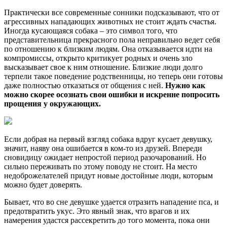
Практически все современные сонники подсказывают, что от
агрессивных нападающих животных не стоит ждать счастья.
Иногда кусающаяся собака – это символ того, что
представительница прекрасного пола неправильно ведет себя
по отношению к близким людям. Она отказывается идти на
компромиссы, открыто критикует родных и очень зло
высказывает свое к ним отношение. Близкие люди долго
терпели такое поведение родственницы, но теперь они готовы
даже полностью отказаться от общения с ней.
Нужно как
можно скорее осознать свои ошибки и искренне попросить
прощения у окружающих.
Если добрая на первый взгляд собака вдруг кусает девушку,
значит, наяву она ошибается в ком-то из друзей. Впереди
сновидицу ожидает непростой период разочарований. Но
сильно переживать по этому поводу не стоит. На место
недоброжелателей придут новые достойные люди, которым
можно будет доверять.
Бывает, что во сне девушке удается отразить нападение пса, и
предотвратить укус. Это явный знак, что врагов и их
намерения удастся рассекретить до того момента, пока они