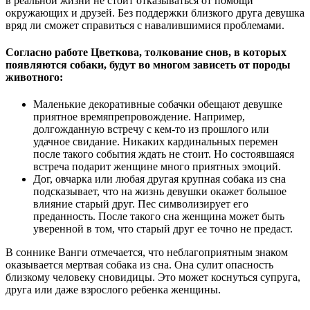
в реальной жизни не стоит отказываться от помощи
окружающих и друзей. Без поддержки близкого друга девушка
вряд ли сможет справиться с навалившимися проблемами.
Согласно работе Цветкова, толкование снов, в которых
появляются собаки, будут во многом зависеть от породы
животного:
Маленькие декоративные собачки обещают девушке
приятное времяпрепровождение. Например,
долгожданную встречу с кем-то из прошлого или
удачное свидание. Никаких кардинальных перемен
после такого события ждать не стоит. Но состоявшаяся
встреча подарит женщине много приятных эмоций.
Дог, овчарка или любая другая крупная собака из сна
подсказывает, что на жизнь девушки окажет большое
влияние старый друг. Пес символизирует его
преданность. После такого сна женщина может быть
уверенной в том, что старый друг ее точно не предаст.
В соннике Ванги отмечается, что неблагоприятным знаком
оказывается мертвая собака из сна. Она сулит опасность
близкому человеку сновидицы. Это может коснуться супруга,
друга или даже взрослого ребенка женщины.