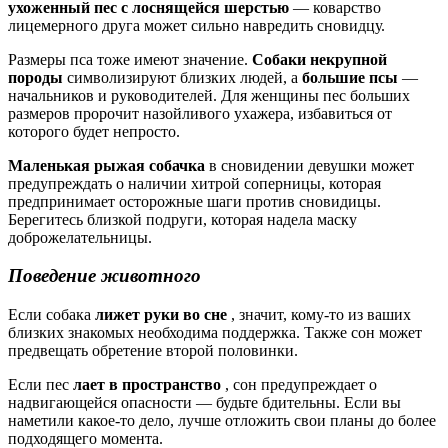
ухоженный пес с лоснящейся шерстью
— коварство
лицемерного друга может сильно навредить сновидцу.
Размеры пса тоже имеют значение.
Собаки некрупной
породы
символизируют близких людей, а
большие псы
—
начальников и руководителей. Для женщины пес больших
размеров пророчит назойливого ухажера, избавиться от
которого будет непросто.
Маленькая рыжая собачка
в сновидении девушки может
предупреждать о наличии хитрой соперницы, которая
предпринимает осторожные шаги против сновидицы.
Берегитесь близкой подруги, которая надела маску
доброжелательницы.
Поведение животного
Если собака
лижет руки во сне
, значит, кому-то из ваших
близких знакомых необходима поддержка. Также сон может
предвещать обретение второй половинки.
Если пес
лает в пространство
, сон предупреждает о
надвигающейся опасности — будьте бдительны. Если вы
наметили какое-то дело, лучше отложить свои планы до более
подходящего момента.