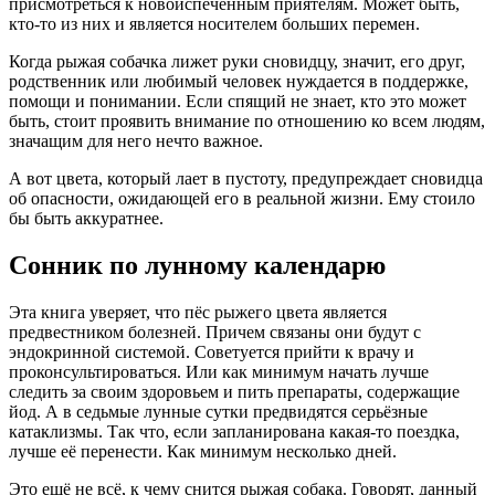
присмотреться к новоиспеченным приятелям. Может быть,
кто-то из них и является носителем больших перемен.
Когда рыжая собачка лижет руки сновидцу, значит, его друг,
родственник или любимый человек нуждается в поддержке,
помощи и понимании. Если спящий не знает, кто это может
быть, стоит проявить внимание по отношению ко всем людям,
значащим для него нечто важное.
А вот цвета, который лает в пустоту, предупреждает сновидца
об опасности, ожидающей его в реальной жизни. Ему стоило
бы быть аккуратнее.
Сонник по лунному календарю
Эта книга уверяет, что пёс рыжего цвета является
предвестником болезней. Причем связаны они будут с
эндокринной системой. Советуется прийти к врачу и
проконсультироваться. Или как минимум начать лучше
следить за своим здоровьем и пить препараты, содержащие
йод. А в седьмые лунные сутки предвидятся серьёзные
катаклизмы. Так что, если запланирована какая-то поездка,
лучше её перенести. Как минимум несколько дней.
Это ещё не всё, к чему снится рыжая собака. Говорят, данный