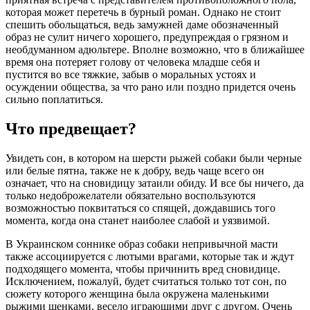
которая может перетечь в бурный роман. Однако не стоит
спешить обольщаться, ведь замужней даме обозначенный
образ не сулит ничего хорошего, предупреждая о грязном и
необдуманном адюльтере. Вполне возможно, что в ближайшее
время она потеряет голову от человека младше себя и
пустится во все тяжкие, забыв о моральных устоях и
осуждении общества, за что рано или поздно придется очень
сильно поплатиться.
Что предвещает?
Увидеть сон, в котором на шерсти рыжей собаки были черные
или белые пятна, также не к добру, ведь чаще всего он
означает, что на сновидицу затаили обиду. И все бы ничего, да
только недоброжелатели обязательно воспользуются
возможностью поквитаться со спящей, дождавшись того
момента, когда она станет наиболее слабой и уязвимой.
В Украинском соннике образ собаки непривычной масти
также ассоциируется с лютыми врагами, которые так и ждут
подходящего момента, чтобы причинить вред сновидице.
Исключением, пожалуй, будет считаться только тот сон, по
сюжету которого женщина была окружена маленькими
рыжими щенками, весело играющими друг с другом. Очень