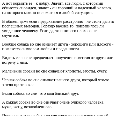
А вот кормить её - к добру. Значит, все люди, с которыми
общается сновидец, знают - он хороший и надежный человек,
на которого можно положиться в любой ситуации.
В общем, даже если предсказание расстроило - не стоит делать
поспешных выводов. Гораздо важнее то, понравилось ли
увиденное человеку. Если да, то и ничего плохого не
случится.
Вообще собака во сне означает друга - хорошего или плохого -
и является символом любви и преданности.
Видеть ее во сне предвещает получение известия от друга или
встречу с ним.
Маленькие собаки во сне означают хлопоты, заботы, суету.
Черная собака во сне означает вашего друга, который что-то
затеял против вас.
Белая собака во сне - это ваш близкий друг.
А рыжая собака во сне означает очень близкого человека,
мужа, жену, возлюбленного.
Порода и размер собаки во сне характеризует ваших друзей.