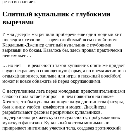
резко возрастает.
Слитный купальник с глубокими
вырезами
И «на десерт» мы решили приберечь ещё один модный хит
последних сезонов — горячо любимый всем семейством
Кардашьян-Дженнер слитный купальник с глубокими
вырезами по бокам. Казалось бы, здесь провал практически
невозможен…
… но нет — в реальности такой купальник опять же придаёт
груди некрасивую сплющенную форму, а во время активного
отдыха(например, заплыва или игры в пляжный волейбол)
может и вовсе обнажить её перед окружающими.
С наступлением лета перед молодыми представительницами
слабого пола встает вопрос – в чем появиться на пляже.
Хочется, чтобы купальник подчеркнул достоинства фигуры,
был к лицу, удобен, комфортен и моден. Дизайнеры
разрабатывают фасоны прозрачных купальников,
подчеркивающих женскую сексуальность, пробуждающих
мужскую фантазию. Купальный костюм минимально
прикрывает интимные участки тела, создавая эротический