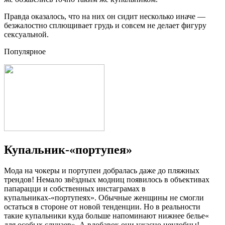
Правда оказалось, что на них он сидит несколько иначе —
безжалостно сплющивает грудь и совсем не делает фигуру
сексуальной.
Популярное
Купальник-«портупея»
Мода на чокеры и портупеи добралась даже до пляжных
трендов! Немало звёздных модниц появилось в объективах
папарацци и собственных инстаграмах в
купальниках-«портупеях». Обычные женщины не смогли
остаться в стороне от новой тенденции. Но в реальности
такие купальники куда больше напоминают нижнее белье«
для особых случаев». А вдобавок они ужасно неудобны!