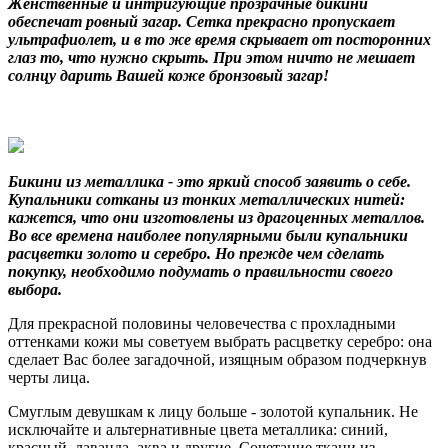
Женственные и интригующие прозрачные бикини
обеспечат ровный загар. Сетка прекрасно пропускает
ультрафиолет, и в то же время скрывает от посторонних
глаз то, что нужно скрыть. При этом ничто не мешает
солнцу дарить Вашей коже бронзовый загар!
Бикини из металлика
- это яркий способ заявить о себе.
Купальники сотканы из тонких металлических нитей:
кажется, что они изготовлены из драгоценных металлов.
Во все времена наиболее популярными были купальники
расцветки золото и серебро. Но прежде чем сделать
покупку, необходимо подумать о правильности своего
выбора.
Для прекрасной половины человечества с прохладными
оттенками кожи мы советуем выбрать расцветку серебро: она
сделает Вас более загадочной, изящным образом подчеркнув
черты лица.
Смуглым девушкам к лицу больше - золотой купальник. Не
исключайте и альтернативные цвета металлика: синий,
красный, лаванда, аква и другие. Сочетание ткани из