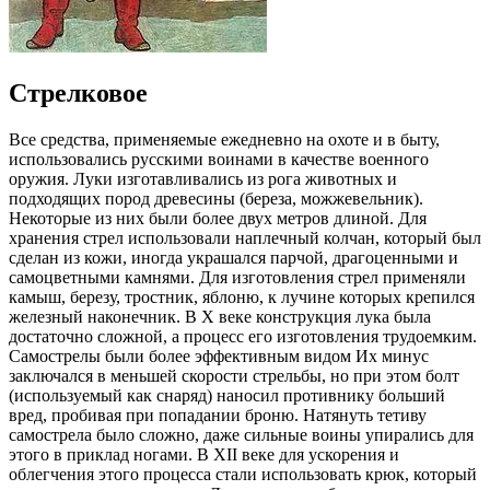
Стрелковое
Все средства, применяемые ежедневно на охоте и в быту,
использовались русскими воинами в качестве военного
оружия. Луки изготавливались из рога животных и
подходящих пород древесины (береза, можжевельник).
Некоторые из них были более двух метров длиной. Для
хранения стрел использовали наплечный колчан, который был
сделан из кожи, иногда украшался парчой, драгоценными и
самоцветными камнями. Для изготовления стрел применяли
камыш, березу, тростник, яблоню, к лучине которых крепился
железный наконечник. В X веке конструкция лука была
достаточно сложной, а процесс его изготовления трудоемким.
Самострелы были более эффективным видом Их минус
заключался в меньшей скорости стрельбы, но при этом болт
(используемый как снаряд) наносил противнику больший
вред, пробивая при попадании броню. Натянуть тетиву
самострела было сложно, даже сильные воины упирались для
этого в приклад ногами. В XII веке для ускорения и
облегчения этого процесса стали использовать крюк, который