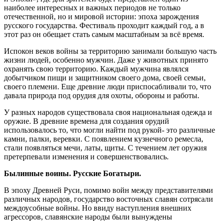
наиболее интересных и важных периодов не только
отечественной, но и мировой истории: эпоха зарождения
русского государства. Фестиваль проходит каждый год, а в
этот раз он обещает стать самым масштабным за всё время.
Испокон веков войны за территорию занимали большую часть
жизни людей, особенно мужчин. Даже у животных принято
охранять свою территорию. Каждый мужчина являлся
добытчиком пищи и защитником своего дома, своей семьи,
своего племени. Еще древние люди приспосабливали то, что
давала природа под орудия для охоты, обороны и работы.
У разных народов существовала своя национальная одежда и
оружие. В древние времена для создания орудий
использовалось то, что могли найти под рукой- это различные
камни, палки, веревки. С появлением кузнечного ремесла,
стали появляться мечи, латы, щиты. С течением лет оружия
претерпевали изменения и совершенствовались.
Былинные воины. Русские Богатыри.
В эпоху Древней Руси, помимо войн между представителями
различных народов, государство восточных славян сотрясали
междоусобные войны. Но ввиду наступления внешних
агрессоров, славянские народы были вынуждены