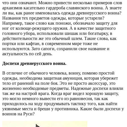
что они означают. Можно привести несколько примеров слов
архаизмов касательно гардероба славянского воина. А знаете
ли вы, как ранее именовалась одежда древнерусского воина?
Названия тех предметов одежды, которые устарели?
Например, такое слово как поножи, обозначало защиту для
ног от колюще-режущего оружия. А в качестве защитного
головного убора, использовали шишак или богатырку, в
действительности же это обычный шлем. Такие слова, как
портки или кафтан, в современном мире тоже не
используются. Зато сапоги, сохранили свое название и
актуальность по сей день.
Доспехи древнерусского воина.
В отличие от обычного человека, воину, помимо простой
одежды, необходима защитная амуниция, которая убережет
тело от ранений на поле боя. Это не просто аксессуар, это
жизненно необходимые предметы. Надежные доспехи влияли
так же на настрой врага. Когда враг видел хорошую защиту,
это могло немного вывести его из равновесия, так как
приходилось на ходу продумывать тактику того, как найти
уязвимые места и бреши у противника. Какие были доспехи у
воинов на Руси?