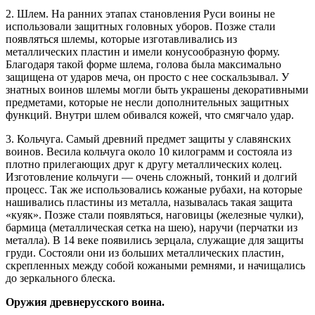
2. Шлем. На ранних этапах становления Руси воины не
использовали защитных головных уборов. Позже стали
появляться шлемы, которые изготавливались из
металлических пластин и имели конусообразную форму.
Благодаря такой форме шлема, голова была максимально
защищена от ударов меча, он просто с нее соскальзывал. У
знатных воинов шлемы могли быть украшены декоративными
предметами, которые не несли дополнительных защитных
функций. Внутри шлем обивался кожей, что смягчало удар.
3. Кольчуга. Самый древний предмет защиты у славянских
воинов. Весила кольчуга около 10 килограмм и состояла из
плотно прилегающих друг к другу металлических колец.
Изготовление кольчуги — очень сложный, тонкий и долгий
процесс. Так же использовались кожаные рубахи, на которые
нашивались пластины из металла, называлась такая защита
«куяк». Позже стали появляться, наговицы (железные чулки),
бармица (металлическая сетка на шею), наручи (перчатки из
металла). В 14 веке появились зерцала, служащие для защиты
груди. Состояли они из больших металлических пластин,
скрепленных между собой кожаными ремнями, и начищались
до зеркального блеска.
Оружия древнерусского воина.