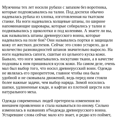
Мужчины тех лет носили рубахи с запахом без воротника,
которые подпоясывались на талии. Под доспехи обычно
надевалась рубаха из хлопка, изготовленная на ткатском
станке. На ноги надевались холщевые штаны, по ширине
напоминающие шаровары, которые собирались у талии и
подвязывались у щиколотки и под коленями. А знаете ли вы,
как назывались штаны древнерусского воина, которые
надевались на поле боя? Они назывались портки и защищали
кожу от жестких доспехов. Сейчас это слово устарело, да и
количество разновидностей штанов значительно выросло. На
ноги надевались сапоги, сшитые из цельного куска кожи.
Бывало, что ноги заматывались лоскутами ткани, а в качестве
подошвы к ним пришивался кусок кожи. На самом деле, очень
мал был выбор того, что носил древнерусский воин. Одежда
не являлась его приоритетом, главное чтобы она была
удобной и не сковывала движений, ведь перед ним стояли
более важные задачи, чем выбор наряда. Зимой носились
шапки, удлиненные кзади, и кафтан из плотной шерсти или
натурального меха.
Одежда современных людей претерпела изменения во
внешнем проявлении и стала называться по-иному. Сильно
изменилась в названиях и%одежда древнерусского воина.
Устаревшие слова сейчас мало кто знает, и редко кто поймет,