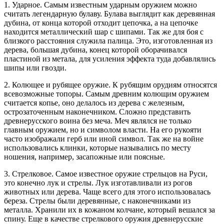
1. Ударное. Самым известным ударным оружием можно
считать легендарную булаву. Булава выглядит как деревянная
дубина, от конца которой отходит цепочка, а на цепочке
находится металлический шар с шипами. Так же для боя с
близкого расстояния служила палица. Это, изготовленная из
дерева, большая дубина, конец которой оборачивался
пластиной из метала, для усиления эффекта туда добавлялись
шипы или гвозди.
2. Колющее и рубящее оружие. К рубящим орудиям относятся
всевозможные топоры. Самым древним колющим оружием
считается копье, оно делалось из дерева с железным,
острозаточенным наконечником. Сложно представить
древнерусского воина без меча. Меч являлся не только
главным оружием, но и символом власти. На его рукояти
часто изображали герб или иной символ. Так же на войне
использовались клинки, которые назывались по месту
ношения, например, засапожные или поясные.
3. Стрелковое. Самое известное оружие стрельцов на Руси,
это конечно лук и стрелы. Лук изготавливали из рогов
животных или дерева. Чаще всего для этого использовалась
береза. Стрелы были деревянные, с наконечниками из
металла. Хранили их в кожаном колчане, который вешался за
спину. Еще в качестве стрелкового оружия древнерусские