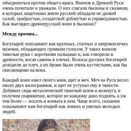
объединиться против общего врага. Воинов в Древней Руси
очень почитали и уважали. О них слагали былины и сказания,
в которых защитники земли русской обладали не дюжей
силой, храбростью, солдатской доблестью и справедливостью.
Как выглядел древнерусский воин в былинах?
Между прочим...
Богатырей описывают как крупных, статных и широкоплечих
мужчин, обладающих громким голосом. У таких воинов
тяжелые руки с короткими пальцами и, как говорили в
древности, косая сажень в плечах. Волосы русских богатырей
доходили до плеч, а их брови были очень кустистыми, как бы
свисающими на веки.
Каждый воин имел своего коня, щит и меч. Меч на Руси весил
около двух килограммов, и щит не уступал ему в тяжести.
Добавьте сюда металлический тяжелый шлем и кольчугу, и
получим снаряжение, которое не каждому дано поднять, а уж
тем более — носить и воевать в нем. Чаще всего, сказания
показывают нам богатырей как ловких и умелых молодых
людей.