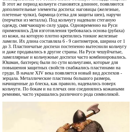
В этот же период кольчуги становятся длиннее, появляются
дополнительные элементы доспеха: наговицы (железные,
плетеные чулки), бармица (сетка для защиты шеи), наручи
(перчатки из металла). Под кольчугу надевали стеганую
одежду, смягчающую силу удара. Одновременно на Руси
применялись Для изготовления требовалась основа (рубаха)
из кожи, на которую плотно крепились тонкие железные
ламели. Их длина составляла 6 - 9 сантиметров, ширина от 1
до 3. Пластинчатые доспехи постепенно вытеснили кольчугу
и даже продавались в другие страны. На Руси чешуйчатые,
ламеллярные и кольчужные доспехи часто комбинировались.
Юшман, бахтерец были по сути кольчугами, которые для
повышения защитных свойств снабжались пластинами на
груди. В начале XIV века появляется новый вид доспехов -
зерцала. Металлические пластины большого размера,
начищенные до блеска, как правило, надевались поверх
кольчуги. По бокам и на плечах они соединялись кожаными
ремнями, часто украшались различного рода символикой.