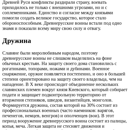
Древней Руси конфликты раздирали страну, воевать
приходилось не только с внешними угрозами, но и с
соплеменниками. Единство и согласие между князьями
помогли создать великое государство, которое стало
обороноспособным. Древнерусские воины встали под одно
знамя и показали всему миру свою силу и отвагу.
Дружина
Славяне были миролюбивым народом, поэтому
древнерусские воины не слишком выделялись на фоне
обычных крестьян. На защиту своего дома становились с
рогатинами, топорами, ножами и дубинами. Военное
снаряжение, оружие появляется постепенно, и оно в большей
степени ориентировано на защиту своего владельца, чем на
нападение. В X веке происходит объединение нескольких
славянских племен вокруг князя Киевского, который собирает
подати и защищает подконтрольную территорию от
вторжения степняков, шведов, византийцев, монголов.
Формируется дружина, состав которой на 30% состоит из
профессиональных военных (часто наемников: варягов,
печенегов, немцев, венгров) и ополченцев (вои). В этот
период вооружение древнерусского воина состоит из палицы,
копья, меча. Легкая защита не стесняет движения и