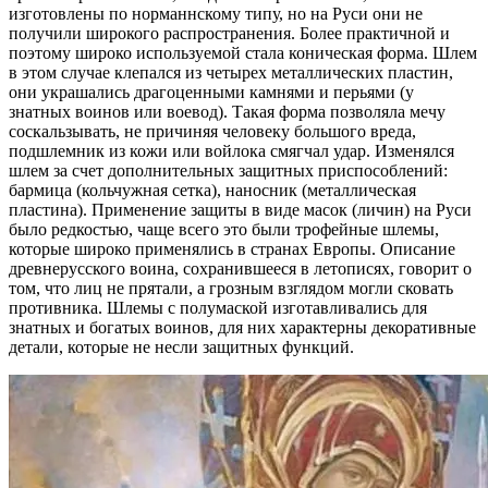
изготовлены по норманнскому типу, но на Руси они не
получили широкого распространения. Более практичной и
поэтому широко используемой стала коническая форма. Шлем
в этом случае клепался из четырех металлических пластин,
они украшались драгоценными камнями и перьями (у
знатных воинов или воевод). Такая форма позволяла мечу
соскальзывать, не причиняя человеку большого вреда,
подшлемник из кожи или войлока смягчал удар. Изменялся
шлем за счет дополнительных защитных приспособлений:
бармица (кольчужная сетка), наносник (металлическая
пластина). Применение защиты в виде масок (личин) на Руси
было редкостью, чаще всего это были трофейные шлемы,
которые широко применялись в странах Европы. Описание
древнерусского воина, сохранившееся в летописях, говорит о
том, что лиц не прятали, а грозным взглядом могли сковать
противника. Шлемы с полумаской изготавливались для
знатных и богатых воинов, для них характерны декоративные
детали, которые не несли защитных функций.