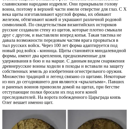
славянскими народами издревле. Они прикрывали голову
воина, поэтому в верхней части имели отверстие для глаз. С X
века щиты изготавливают круглой формы, их обивают
железом, обтягивают кожей и украшают различной родовой
символикой. По свидетельствам византийских историков
русские создавали стену из щитов, которые плотно смыкали
друг с другом, и выставляли вперед копья. Такая тактика не
давала возможности передовым частям врага прорваться в
тыл русских войск. Через 100 лет форма адаптируется под
новый род войск - конница. Щиты становятся миндалевидной
формы, имеют два крепления, предназначенные для
удерживания в бою и на марше. С данным видом снаряжения
древнерусские воины ходили в походы и вставали на защиту
собственных земель до изобретения огнестрельного оружия.
Множество традиций и легенд связано со щитами. Некоторые
из них до сегодняшнего дня являются «крылатыми». Павших
и раненых воинов привозили домой на щитах, при бегстве
отступающие полки бросали их под ноги коней
преследователей. На ворота побежденного Царьграда князь
Олег вешает именно щит.