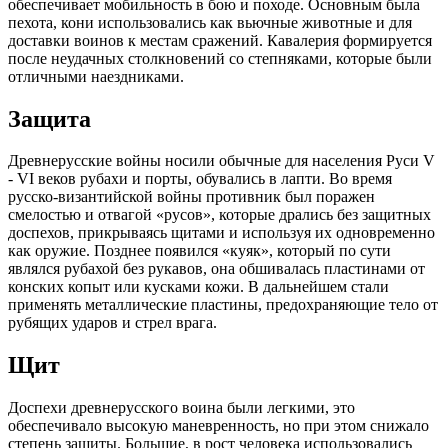
обеспечивает мобильность в бою и походе. Основным была
пехота, кони использовались как вьючные животные и для
доставки воинов к местам сражений. Кавалерия формируется
после неудачных столкновений со степняками, которые были
отличными наездниками.
Защита
Древнерусские войны носили обычные для населения Руси V
- VI веков рубахи и порты, обувались в лапти. Во время
русско-византийской войны противник был поражен
смелостью и отвагой «русов», которые дрались без защитных
доспехов, прикрываясь щитами и используя их одновременно
как оружие. Позднее появился «куяк», который по сути
являлся рубахой без рукавов, она обшивалась пластинами от
конских копыт или кусками кожи. В дальнейшем стали
применять металлические пластины, предохраняющие тело от
рубящих ударов и стрел врага.
Щит
Доспехи древнерусского воина были легкими, это
обеспечивало высокую маневренность, но при этом снижало
степень защиты. Большие, в рост человека использовались