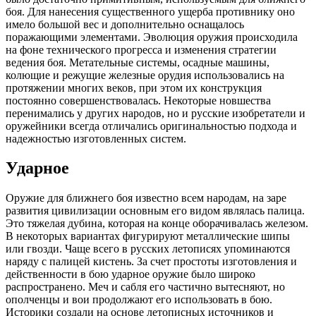
боя. Для нанесения существенного ущерба противнику оно
имело большой вес и дополнительно оснащалось
поражающими элементами. Эволюция оружия происходила
на фоне технического прогресса и изменения стратегии
ведения боя. Метательные системы, осадные машины,
колющие и режущие железные орудия использовались на
протяжении многих веков, при этом их конструкция
постоянно совершенствовалась. Некоторые новшества
перенимались у других народов, но и русские изобретатели и
оружейники всегда отличались оригинальностью подхода и
надежностью изготовленных систем.
Ударное
Оружие для ближнего боя известно всем народам, на заре
развития цивилизации основным его видом являлась палица.
Это тяжелая дубина, которая на конце оборачивалась железом.
В некоторых вариантах фигурируют металлические шипы
или гвозди. Чаще всего в русских летописях упоминаются
наряду с палицей кистень. За счет простоты изготовления и
действенности в бою ударное оружие было широко
распространено. Меч и сабля его частично вытесняют, но
ополченцы и вои продолжают его использовать в бою.
Историки создали на основе летописных источников и