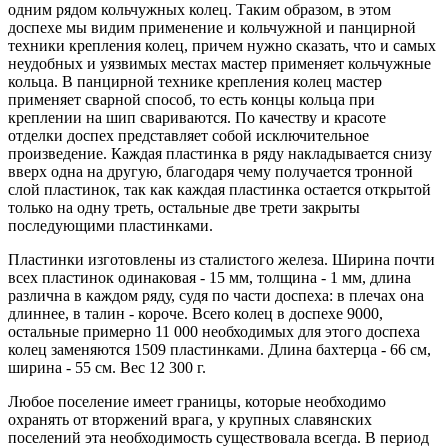
одним рядом кольчужных колец. Таким образом, в этом
доспехе мы видим применение и кольчужной и панцирной
техники крепления колец, причем нужно сказать, что и самых
неудобных и уязвимых местах мастер применяет кольчужные
кольца. В панцирной технике крепления колец мастер
применяет сварной способ, то есть концы кольца при
креплении на шип свариваются. По качеству и красоте
отделки доспех представляет собой исключительное
произведение. Каждая пластинка в ряду накладывается снизу
вверх одна на другую, благодаря чему получается тронной
слой пластинок, так как каждая пластинка остается открытой
только на одну треть, остальные две трети закрыты
последующими пластинками.
Пластинки изготовлены из сталистого железа. Ширина почти
всех пластинок одинаковая - 15 мм, толщина - 1 мм, длина
различна в каждом ряду, судя по части доспеха: в плечах она
длиннее, в талин - короче. Вcero колец в доспехе 9000,
остальные примерно 11 000 необходимых для этого доспеха
колец заменяются 1509 пластинками. Длина бахтерца - 66 см,
ширина - 55 см. Вес 12 300 г.
Любое поселение имеет границы, которые необходимо
охранять от вторжений врага, у крупных славянских
поселений эта необходимость существовала всегда. В период