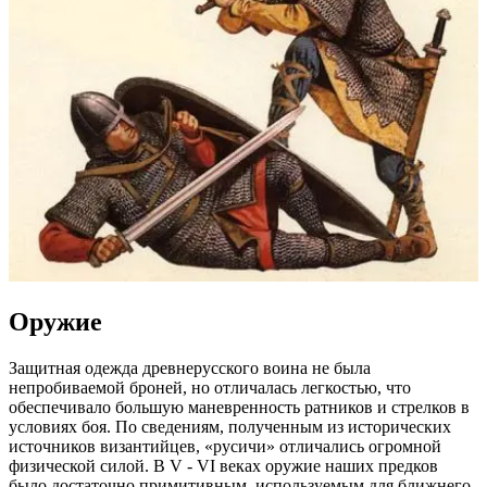
Оружие
Защитная одежда древнерусского воина не была
непробиваемой броней, но отличалась легкостью, что
обеспечивало большую маневренность ратников и стрелков в
условиях боя. По сведениям, полученным из исторических
источников византийцев, «русичи» отличались огромной
физической силой. В V - VI веках оружие наших предков
было достаточно примитивным, используемым для ближнего