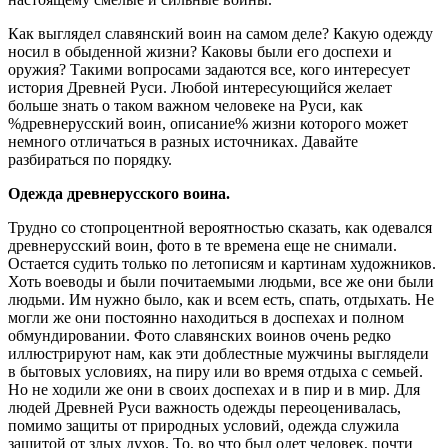
Как выглядел славянский воин на самом деле? Какую одежду
носил в обыденной жизни? Каковы были его доспехи и
оружия? Такими вопросами задаются все, кого интересует
история Древней Руси. Любой интересующийся желает
больше знать о таком важном человеке на Руси, как
%древнерусский воин, описание% жизни которого может
немного отличаться в разных источниках. Давайте
разбираться по порядку.
Одежда древнерусского воина.
Трудно со стопроцентной вероятностью сказать, как одевался
древнерусский воин, фото в те времена еще не снимали.
Остается судить только по летописям и картинам художников.
Хоть воеводы и были почитаемыми людьми, все же они были
людьми. Им нужно было, как и всем есть, спать, отдыхать. Не
могли же они постоянно находиться в доспехах и полном
обмундировании. Фото славянских воинов очень редко
иллюстрируют нам, как эти доблестные мужчины выглядели
в бытовых условиях, на пиру или во время отдыха с семьей.
Но не ходили же они в своих доспехах и в пир и в мир. Для
людей Древней Руси важность одежды переоценивалась,
помимо защиты от природных условий, одежда служила
защитой от злых духов. То, во что был одет человек, почти